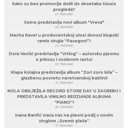
kako su bez promocije došli do desetaka tisuća
pregleda?
27. TRAVANJ
Seine predstavlja novi album "Vreva"
24. TRAVANJ
Macha Ravel u producentskoj ulozi donosi klupski
remix singla “Pasegoni”!
24. TRAVANJ
Dora Vestić predstavlja “Vrtlog” – autorsku pjesmu
o prkosu i osobnom rastu!
22. TRAVANJ
Klapa Kolajna predstavlja album “Zori zoro bila” –
glazbenu posvetu neretvanskoj baštini!
21. TRAVANJ
NOLA OBILJEŽILA RECORD STORE DAY U ZAGREBU I
PREDSTAVILA VINILNO REIZDANJE ALBUMA
“PIANO”!
20. TRAVANJ
Ivana Banfić vraća nas na plesni podij s novim
singlom „Svemir pleše”
17. TRAVANJ