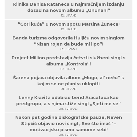
Klinika Denisa Kataneca u najmračnijem izdanju
dosad na novom albumu „Ununani“
12. LIPANJ
“Gori kuća” u novom spotu Martina Žuneca!
10. LIPANJ
Banda turizma odgovorila Huljiću novim singlom
“Nisan rojen da bude mi lipo”!
09. LIPANJ
Project Million predstavlja četvrti službeni singl s
albuma „Kontrola“!
03. LIPANJ
Šarena pojava objavila album „Mogu, al’ neću“ s
kojim se ne planira uklopiti
01. LIPANJ
Lenny Kravitz odabrao bend Aracataca kao
predgrupu, a s njima stiže singl „Sjeti me se“
29. SVIBANJ
Nakon pet godina diskografske pauze, Neven
Stipčić objavio novi singl „Sve što imaš“ –
motivacijsko pismo samome sebi!
29. SVIBANJ