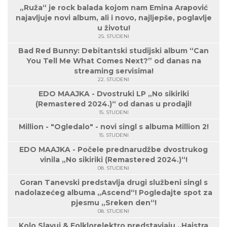
„Ruža“ je rock balada kojom nam Emina Arapović
najavljuje novi album, ali i novo, najljepše, poglavlje
u životu!
25. STUDENI
Bad Red Bunny: Debitantski studijski album “Can
You Tell Me What Comes Next?” od danas na
streaming servisima!
22. STUDENI
EDO MAAJKA - Dvostruki LP „No sikiriki
(Remastered 2024.)“ od danas u prodaji!
15. STUDENI
Million - "Ogledalo" - novi singl s albuma Million 2!
15. STUDENI
EDO MAAJKA - Počele prednarudžbe dvostrukog
vinila „No sikiriki (Remastered 2024.)“!
08. STUDENI
Goran Tanevski predstavlja drugi službeni singl s
nadolazećeg albuma „Ascend“! Pogledajte spot za
pjesmu „Sreken den“!
08. STUDENI
Kolo Slavuj & Folklorelektro predstavjaju „Hajstra