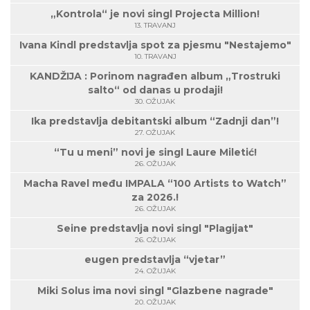
„Kontrola“ je novi singl Projecta Million!
13. TRAVANJ
Ivana Kindl predstavlja spot za pjesmu "Nestajemo"
10. TRAVANJ
KANDŽIJA : Porinom nagrađen album „Trostruki
salto“ od danas u prodaji!
30. OŽUJAK
Ika predstavlja debitantski album “Zadnji dan”!
27. OŽUJAK
“Tu u meni” novi je singl Laure Miletić!
26. OŽUJAK
Macha Ravel među IMPALA “100 Artists to Watch”
za 2026.!
26. OŽUJAK
Seine predstavlja novi singl "Plagijat"
26. OŽUJAK
eugen predstavlja “vjetar”
24. OŽUJAK
Miki Solus ima novi singl "Glazbene nagrade"
20. OŽUJAK