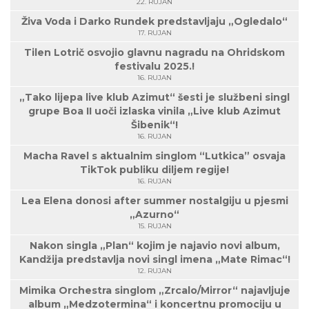
22. RUJAN
Živa Voda i Darko Rundek predstavljaju „Ogledalo“
17. RUJAN
Tilen Lotrič osvojio glavnu nagradu na Ohridskom
festivalu 2025.!
16. RUJAN
„Tako lijepa live klub Azimut“ šesti je službeni singl
grupe Boa II uoči izlaska vinila „Live klub Azimut
Šibenik“!
16. RUJAN
Macha Ravel s aktualnim singlom “Lutkica” osvaja
TikTok publiku diljem regije!
16. RUJAN
Lea Elena donosi after summer nostalgiju u pjesmi
„Azurno“
15. RUJAN
Nakon singla „Plan“ kojim je najavio novi album,
Kandžija predstavlja novi singl imena „Mate Rimac“!
12. RUJAN
Mimika Orchestra singlom „Zrcalo/Mirror“ najavljuje
album „Medzotermina“ i koncertnu promociju u