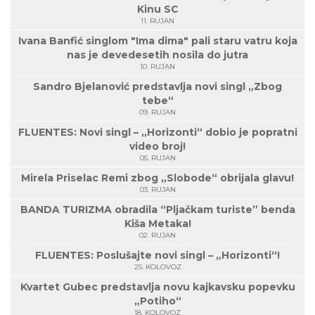
Kinu SC
11. RUJAN
Ivana Banfić singlom "Ima dima" pali staru vatru koja
nas je devedesetih nosila do jutra
10. RUJAN
Sandro Bjelanović predstavlja novi singl „Zbog
tebe“
09. RUJAN
FLUENTES: Novi singl – „Horizonti“ dobio je popratni
video broj!
05. RUJAN
Mirela Priselac Remi zbog „Slobode“ obrijala glavu!
03. RUJAN
BANDA TURIZMA obradila “Pljačkam turiste” benda
Kiša Metaka!
02. RUJAN
FLUENTES: Poslušajte novi singl – „Horizonti“!
25. KOLOVOZ
Kvartet Gubec predstavlja novu kajkavsku popevku
„Potiho“
18. KOLOVOZ