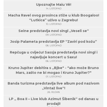
Upoznajte Maiu Vë!
14. LISTOPAD
Macha Ravel ovog prosinca stiže u klub Boogaloo!
“Lutkica” uživo u Zagrebu!
10. LISTOPAD
Seine predstavlja novi singl „Veseli se“
09. LISTOPAD
Josip Palameta predstavlja EP “Zaviri pod kožu”
08. LISTOPAD
Repčuga u cvijeću! Sassja predstavlja novi singl i
najavljuje koncert u Saxu!
06. LISTOPAD
Kruno Jupiter debitira s „Bjbe" - "ako može Bruno
Mars, zašto ne bi mogao i Kruno Jupiter?"
01. LISTOPAD
Banda turizma predstavlja live album pod nazivom
„Vintaž live“!
26. RUJAN
LP „ Boa II – Live klub Azimut Šibenik“ od danas u
prodaji!