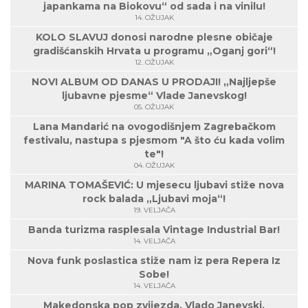
japankama na Biokovu“ od sada i na vinilu!
14. OŽUJAK
KOLO SLAVUJ donosi narodne plesne običaje
gradišćanskih Hrvata u programu „Oganj gori“!
12. OŽUJAK
NOVI ALBUM OD DANAS U PRODAJI! „Najljepše
ljubavne pjesme“ Vlade Janevskog!
05. OŽUJAK
Lana Mandarić na ovogodišnjem Zagrebačkom
festivalu, nastupa s pjesmom "A što ću kada volim
te"!
04. OŽUJAK
MARINA TOMAŠEVIĆ: U mjesecu ljubavi stiže nova
rock balada „Ljubavi moja“!
19. VELJAČA
Banda turizma rasplesala Vintage Industrial Bar!
14. VELJAČA
Nova funk poslastica stiže nam iz pera Repera Iz
Sobe!
14. VELJAČA
Makedonska pop zvijezda, Vlado Janevski,