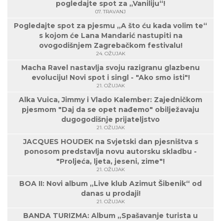
pogledajte spot za „Vaniliju“!
07. TRAVANJ
Pogledajte spot za pjesmu „A što ću kada volim te“
s kojom će Lana Mandarić nastupiti na
ovogodišnjem Zagrebačkom festivalu!
24. OŽUJAK
Macha Ravel nastavlja svoju razigranu glazbenu
evoluciju! Novi spot i singl - "Ako smo isti"!
21. OŽUJAK
Alka Vuica, Jimmy i Vlado Kalember: Zajedničkom
pjesmom "Daj da se opet nađemo" obilježavaju
dugogodišnje prijateljstvo
21. OŽUJAK
JACQUES HOUDEK na Svjetski dan pjesništva s
ponosom predstavlja novu autorsku skladbu -
"Proljeća, ljeta, jeseni, zime"!
21. OŽUJAK
BOA II: Novi album „Live klub Azimut Šibenik“ od
danas u prodaji!
21. OŽUJAK
BANDA TURIZMA: Album „Spašavanje turista u