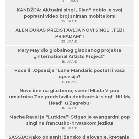
26. LIPANJ
KANDŽIJA: Aktualni singl „Plan“ dobio je svoj
popratni video broj sniman mobitelom!
25. LIPANJ
ALEN ĐURAS PREDSTAVLJA NOVI SINGL „TEBI
PRIPADAM“!
23. LIPANJ
Mary May dio globalnog glazbenog projekta
„International Artists Project“
18. LIPANJ
Hoće li „Opsesija“ Lane Mandarić postati i vaša
opsesija?
17. LIPANJ
Novo ime na glazbenoj sceni! Mlada V-pop
umjetnica Zoe predstavila debitantski singl “Hit My
Head” u Zagrebu!
16. LIPANJ
Macha Ravel je “Lutkica”! Stigao je avangardni pop
singl na francusko-hrvatskom jeziku!
16. LIPANJ
SASSJA: Kako objasniti žensko djelovanje, kretanje,