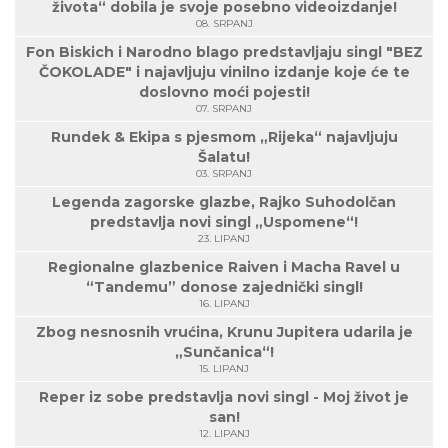
života“ dobila je svoje posebno videoizdanje!
08. SRPANJ
Fon Biskich i Narodno blago predstavljaju singl "BEZ
ČOKOLADE" i najavljuju vinilno izdanje koje će te
doslovno moći pojesti!
07. SRPANJ
Rundek & Ekipa s pjesmom „Rijeka“ najavljuju
Šalatu!
03. SRPANJ
Legenda zagorske glazbe, Rajko Suhodolčan
predstavlja novi singl „Uspomene“!
23. LIPANJ
Regionalne glazbenice Raiven i Macha Ravel u
“Tandemu” donose zajednički singl!
16. LIPANJ
Zbog nesnosnih vrućina, Krunu Jupitera udarila je
„Sunčanica“!
15. LIPANJ
Reper iz sobe predstavlja novi singl - Moj život je
san!
12. LIPANJ