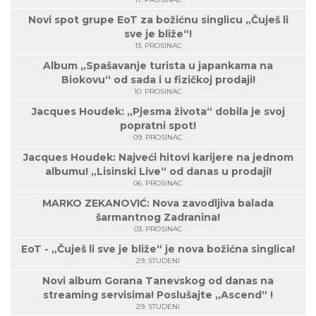
Novi spot grupe EoT za božićnu singlicu „Čuješ li
sve je bliže“!
13. PROSINAC
Album „Spašavanje turista u japankama na
Biokovu“ od sada i u fizičkoj prodaji!
10. PROSINAC
Jacques Houdek: „Pjesma života“ dobila je svoj
popratni spot!
09. PROSINAC
Jacques Houdek: Najveći hitovi karijere na jednom
albumu! „Lisinski Live“ od danas u prodaji!
06. PROSINAC
MARKO ZEKANOVIĆ: Nova zavodljiva balada
šarmantnog Zadranina!
03. PROSINAC
EoT - „Čuješ li sve je bliže“ je nova božićna singlica!
29. STUDENI
Novi album Gorana Tanevskog od danas na
streaming servisima! Poslušajte „Ascend“ !
29. STUDENI