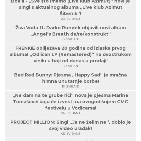
Boa II - „Sve što imamo (Live klub Azimut)“ novi je
singl s aktualnog albuma „Live klub Azimut
Šibenik“!
20. SVIBANJ
Živa Voda ft. Darko Rundek objavili novi album
„Angel's Breath de/re/konstrukt“
16. SVIBANJ
FRENKIE obilježava 20 godina od izlaska prvog
albuma! „Odličan LP (Remastered)“ na dvostrukom
vinilu u boji od danas u prodaji!
16. SVIBANJ
Bad Red Bunny: Pjesma „Happy Sad“ je mračna
himna unutarnje borbe!
13. SVIBANJ
„Ne dam na te grube riči“ nova je pjesma Marine
Tomašević koju će izvesti na ovogodišnjem CMC
festivalu u Vodicama!
06. SVIBANJ
PROJECT MILLION: Singl „Ja ne želim ne“, dobio je
svoj video uradak!
05. SVIBANJ