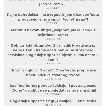
(TonZa Remix)“!
08. STUDENI
Rajko Suhodolčan, na ovogodišnjem Chansonfestu
predstavio je novi singl „Proljetni san“!
07. STUDENI
Marolt u novom singlu „Voljena“, pleše između
svjetlosti i tame!
28. LISTOPAD
Debitantski album „Vol.2“, mladih kreativaca iz
benda Toni.Drama dostupan je na streaming
servisima! Pogledajte spot za pjesmu „Ima nešto u
tom“!
28. LISTOPAD
Novim singlom „Dječak“, Dora Vestić prepričava
bolnu priču iz stvarnog života!
25. LISTOPAD
Bad Red Bunny ponovo šokiraju! Spot za pjesmu
„Done“ usudit će se pogledati samo najhrabriji!
23. LISTOPAD
Pogledajte spot za singl „Osmijeh“ Elene Brnić!
21. LISTOPAD