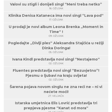
Valovi su stigli i donijeli singl “Meni treba netko”
18. OŽUJAK
Klinika Denisa Kataneca ima novi singl “Lava pod“
17. OŽUJAK
U prodaji je novi album Leona Brenka „Moment in
Time“ !
09. OŽUJAK
Pogledajte „Divlji ples“ Aleksandra Stajčića u režiji
Dinka Doringa!
05. OŽUJAK
Ivana Kindl predstavlja novi singl “Nestajemo“
02. OŽUJAK
Fluentes predstavlja novi singl “Bezuvjetno”!
Pjesmu o ljubavi na kraju svijeta!
02. OŽUJAK
Šarena pojava novom singlu ne zna reći ne – ni vi
nećete moći!
27. VELJAČA
Istarska umjetnica Elis Lovrić predstavlja tri
prepjeva pjesme “Kanat od mora“