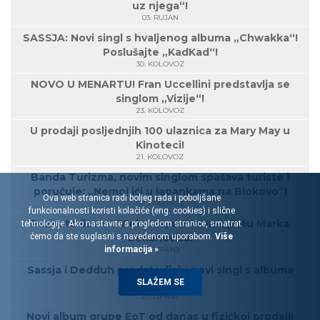
uz njega“!
03. RUJAN
SASSJA: Novi singl s hvaljenog albuma „Chwakka“!
Poslušajte „KadKad“!
30. KOLOVOZ
NOVO U MENARTU! Fran Uccellini predstavlja se
singlom „Vizije“!
23. KOLOVOZ
U prodaji posljednjih 100 ulaznica za Mary May u
Kinoteci!
21. KOLOVOZ
Banda Turizma, novim singlom spašava turiste i
poručuje: „Nemoj ići u japankama na Biokovo“!
Ova web stranica radi boljeg rada i poboljšane
07. KOLOVOZ
funkcionalnosti koristi kolačiće (eng. cookies) i slične
Poznato lice s TV ekrana, u novom spotu Marka
tehnologije. Ako nastavite s pregledom stranice, smatrat
ćemo da ste suglasni s navedenom uporabom.
Zekanovića!
Više
informacija »
28. LIPANJ
Sassja i Dedduh predstavljaju novi singl s albuma
SLAŽEM SE
„Chwakka“!
27. LIPANJ
Novi album grupe EoT od danas u fizičkoj prodaji!