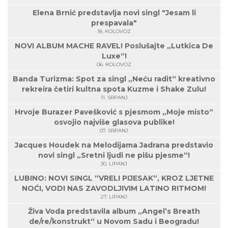
Elena Brnić predstavlja novi singl "Jesam li
prespavala"
18. KOLOVOZ
NOVI ALBUM MACHE RAVEL! Poslušajte „Lutkica De
Luxe“!
06. KOLOVOZ
Banda Turizma: Spot za singl „Neću radit“ kreativno
rekreira četiri kultna spota Kuzme i Shake Zulu!
11. SRPANJ
Hrvoje Burazer Pavešković s pjesmom „Moje misto“
osvojio najviše glasova publike!
07. SRPANJ
Jacques Houdek na Melodijama Jadrana predstavio
novi singl „Sretni ljudi ne pišu pjesme“!
30. LIPANJ
LUBINO: NOVI SINGL “VRELI PIJESAK“, KROZ LJETNE
NOĆI, VODI NAS ZAVODLJIVIM LATINO RITMOM!
27. LIPANJ
Živa Voda predstavila album „Angel’s Breath
de/re/konstrukt“ u Novom Sadu i Beogradu!