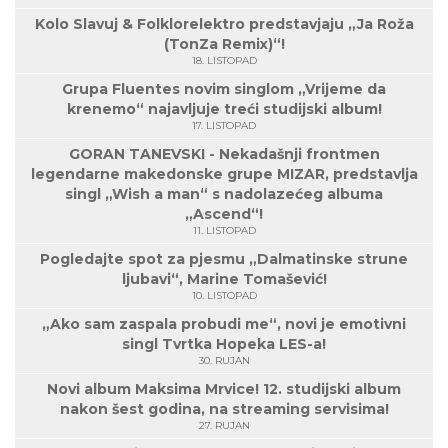
Kolo Slavuj & Folklorelektro predstavjaju „Ja Roža
(TonZa Remix)“!
18. LISTOPAD
Grupa Fluentes novim singlom „Vrijeme da
krenemo“ najavljuje treći studijski album!
17. LISTOPAD
GORAN TANEVSKI - Nekadašnji frontmen
legendarne makedonske grupe MIZAR, predstavlja
singl „Wish a man“ s nadolazećeg albuma
„Ascend“!
11. LISTOPAD
Pogledajte spot za pjesmu „Dalmatinske strune
ljubavi“, Marine Tomašević!
10. LISTOPAD
„Ako sam zaspala probudi me“, novi je emotivni
singl Tvrtka Hopeka LES-a!
30. RUJAN
Novi album Maksima Mrvice! 12. studijski album
nakon šest godina, na streaming servisima!
27. RUJAN