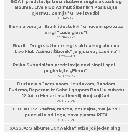
BOA II predstavlja treći službeni singl s aktualnog
albuma „Live klub Azimut Šibenik“! Poslušajte
pjesmu „Zemlja“ u live izvedbi!
30. TRAVANJ
Elenina verzija “Brzih i žestokih“ u novom spotu za
singl “Luda glavo“!
19. TRAVANJ
Boa II - Drugi službeni singl s aktualnog albuma
„Live klub Azimut Šibenik“ je pjesma „Lacrima“!
11. TRAVANJ
Rajko Suhodolčan predstavlja novi singl i spot –
pogledajte „Elenu“!
10. TRAVANJ
Druženje s Jacquesom Houdekom, Bandom
Turizma, Reperom iz Sobe i grupom Boa II u subotu
12.04. u Menart multimedijalnoj knjižari!
09. TRAVANJ
FLUENTES: Snažna, moćna, poticajna, sve je to i
puno više od toga, nova pjesma RED!
08. TRAVANJ
SASSJA: S albuma „Chwakka“ stiže još jedan singl,