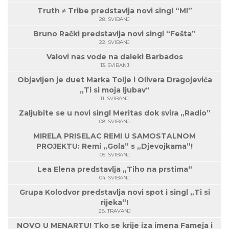
Truth ≠ Tribe predstavlja novi singl “M!”
28. SVIBANJ
Bruno Rački predstavlja novi singl “Fešta”
22. SVIBANJ
Valovi nas vode na daleki Barbados
13. SVIBANJ
Objavljen je duet Marka Tolje i Olivera Dragojevića
„Ti si moja ljubav“
11. SVIBANJ
Zaljubite se u novi singl Meritas dok svira „Radio”
08. SVIBANJ
MIRELA PRISELAC REMI U SAMOSTALNOM
PROJEKTU: Remi „Gola” s „Djevojkama”!
05. SVIBANJ
Lea Elena predstavlja „Tiho na prstima“
04. SVIBANJ
Grupa Kolodvor predstavlja novi spot i singl „Ti si
rijeka“!
28. TRAVANJ
NOVO U MENARTU! Tko se krije iza imena Fameja i