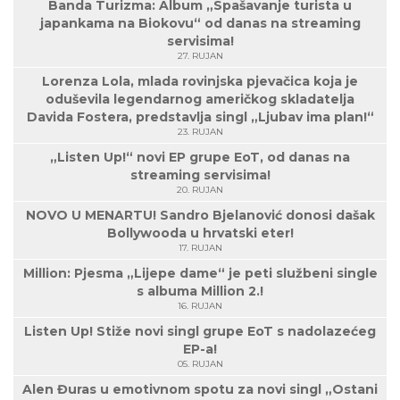
Banda Turizma: Album „Spašavanje turista u
japankama na Biokovu“ od danas na streaming
servisima!
27. RUJAN
Lorenza Lola, mlada rovinjska pjevačica koja je
oduševila legendarnog američkog skladatelja
Davida Fostera, predstavlja singl „Ljubav ima plan!“
23. RUJAN
„Listen Up!“ novi EP grupe EoT, od danas na
streaming servisima!
20. RUJAN
NOVO U MENARTU! Sandro Bjelanović donosi dašak
Bollywooda u hrvatski eter!
17. RUJAN
Million: Pjesma „Lijepe dame“ je peti službeni single
s albuma Million 2.!
16. RUJAN
Listen Up! Stiže novi singl grupe EoT s nadolazećeg
EP-a!
05. RUJAN
Alen Đuras u emotivnom spotu za novi singl „Ostani