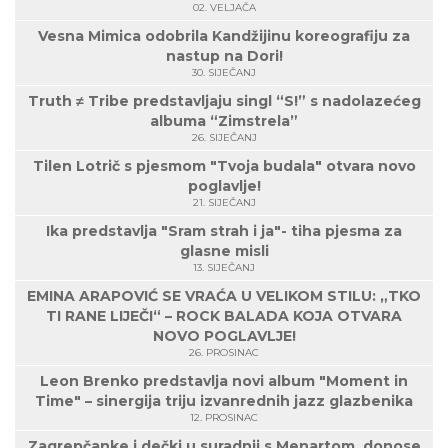
02. VELJAČA
Vesna Mimica odobrila Kandžijinu koreografiju za
nastup na Dori!
30. SIJEČANJ
Truth ≠ Tribe predstavljaju singl “S!” s nadolazećeg
albuma “Zimstrela”
26. SIJEČANJ
Tilen Lotrič s pjesmom "Tvoja budala" otvara novo
poglavlje!
21. SIJEČANJ
Ika predstavlja "Sram strah i ja"- tiha pjesma za
glasne misli
13. SIJEČANJ
EMINA ARAPOVIĆ SE VRAĆA U VELIKOM STILU: „TKO
TI RANE LIJEČI“ – ROCK BALADA KOJA OTVARA
NOVO POGLAVLJE!
26. PROSINAC
Leon Brenko predstavlja novi album "Moment in
Time" – sinergija triju izvanrednih jazz glazbenika
12. PROSINAC
Zagrepčanke i dečki u suradnji s Menartom, donose