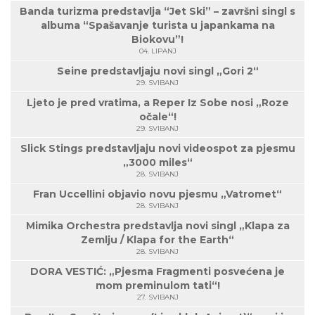
Banda turizma predstavlja “Jet Ski” – završni singl s
albuma “Spašavanje turista u japankama na
Biokovu”!
04. LIPANJ
Seine predstavljaju novi singl „Gori 2“
29. SVIBANJ
Ljeto je pred vratima, a Reper Iz Sobe nosi „Roze
očale“!
29. SVIBANJ
Slick Stings predstavljaju novi videospot za pjesmu
„3000 miles“
28. SVIBANJ
Fran Uccellini objavio novu pjesmu „Vatromet“
28. SVIBANJ
Mimika Orchestra predstavlja novi singl „Klapa za
Zemlju / Klapa for the Earth“
28. SVIBANJ
DORA VESTIĆ: „Pjesma Fragmenti posvećena je
mom preminulom tati“!
27. SVIBANJ