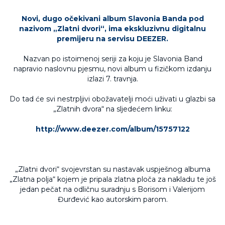
Novi, dugo očekivani album Slavonia Banda pod
nazivom „Zlatni dvori“, ima ekskluzivnu digitalnu
premijeru na servisu DEEZER.
Nazvan po istoimenoj seriji za koju je Slavonia Band
napravio naslovnu pjesmu, novi album u fizičkom izdanju
izlazi 7. travnja.
Do tad će svi nestrpljivi obožavatelji moći uživati u glazbi sa
„Zlatnih dvora“ na sljedećem linku:
http://www.deezer.com/album/15757122
„Zlatni dvori“ svojevrstan su nastavak uspješnog albuma
„Zlatna polja“ kojem je pripala zlatna ploča za nakladu te još
jedan pečat na odličnu suradnju s Borisom i Valerijom
Đurđević kao autorskim parom.