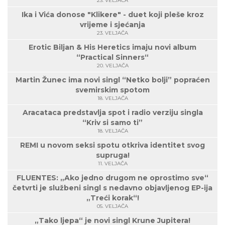
23. VELJAČA
Ika i Vića donose "Klikere" - duet koji pleše kroz
vrijeme i sjećanja
23. VELJAČA
Erotic Biljan & His Heretics imaju novi album
“Practical Sinners“
20. VELJAČA
Martin Žunec ima novi singl “Netko bolji” popraćen
svemirskim spotom
18. VELJAČA
Aracataca predstavlja spot i radio verziju singla
“Kriv si samo ti”
18. VELJAČA
REMI u novom seksi spotu otkriva identitet svog
supruga!
11. VELJAČA
FLUENTES: „Ako jedno drugom ne oprostimo sve“
četvrti je službeni singl s nedavno objavljenog EP-ija
„Treći korak“!
05. VELJAČA
„Tako ljepa“ je novi singl Krune Jupitera!