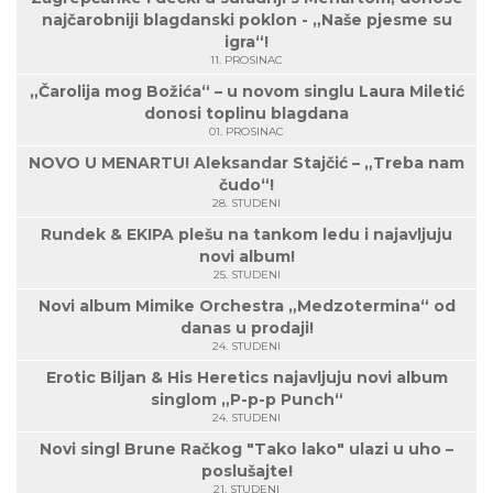
najčarobniji blagdanski poklon - „Naše pjesme su
igra“!
11. PROSINAC
„Čarolija mog Božića“ – u novom singlu Laura Miletić
donosi toplinu blagdana
01. PROSINAC
NOVO U MENARTU! Aleksandar Stajčić – „Treba nam
čudo“!
28. STUDENI
Rundek & EKIPA plešu na tankom ledu i najavljuju
novi album!
25. STUDENI
Novi album Mimike Orchestra „Medzotermina“ od
danas u prodaji!
24. STUDENI
Erotic Biljan & His Heretics najavljuju novi album
singlom „P-p-p Punch“
24. STUDENI
Novi singl Brune Račkog "Tako lako" ulazi u uho –
poslušajte!
21. STUDENI