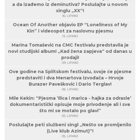
a da izađemo iz deminutiva? Poslušajte u novom
singlu „XX“!
16. LIPANJ
Ocean Of Another objavio EP “Loneliness of My
Kin” i videospot za naslovnu pjesmu
13. LIPANJ
Marina Tomašević na CMC festivalu predstavila je
novi studijski album! „Kad žena zapjeva“ od danas u
prodaji!
09. LIPANJ
Ove godine na Splitskom festivalu, svoje će pjesme
predstaviti i dva Menartova izvođača – Hrvoje
Burazer Pavešković i Dario Terglav!
06. LIPANJ
Mile Kekin: “Pjesma ’Ilica i marica - hajka za odrasle’
dokumentaristički opisuje moje privođenje ali i sve
što mi se motalo po glavi”
05. LIPANJ
Poslušajte peti službeni singl „Nešto se promijenilo
(Live klub Azimut)“!
05. LIPANJ