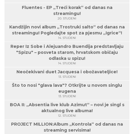
Fluentes - EP „Treći korak“ od danas na
streamingu!
20. STUDENI
Kandžijin novi album „Trostruki salto“ od danas na
streamingu! Pogledajte spot za pjesmu „Igrice“!
14. STUDENI
Reper Iz Sobe i Alejuandro Buendija predstavljaju
"Spizu" – posveta starom, hrvatskom običaju
odlaska u spizu!
14. STUDENI
Neočekivani duet Jacquesa i obožavateljice!
13. STUDENI
Što to nosi "glava lava"? Otkrijte u novom singlu
eugena
13. STUDENI
BOA II: „Absentia live klub Azimut“ – novi je singl s
aktualnog live albuma!
12. STUDENI
PROJECT MILLION:Album „Kontrola“ od danas na
streaming servisima!