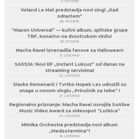
11. STUDENI
Voland Le Mat predstavlja novi singl „Kad
odrastem“
06. STUDENI
“Maxon Universal” — kultni album, splitske grupe
TBF, konačno na dvostrukom vinilu!
05. STUDENI
Macha Ravel iznenadila fanove za Halloween!
31. LISTOPAD
SASSJA: Novi EP „Instant Luksuz“ od danas na
streaming servisima!
22. LISTOPAD
Slavko Remenarić i Tvrtko Hopek Les udružili su
snage u novom singlu „Priručnik za tebe“ !
21. LISTOPAD
Regionalno priznanje: Macha Ravel osvojila SoAlive
Music Video Award za videospot “Lutkica”
20. LISTOPAD
Mimika Orchestra predstavlja novi album
„Medzotermina“!
16. LISTOPAD