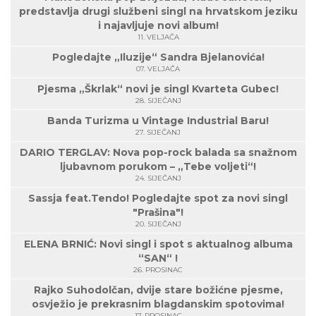
predstavlja drugi službeni singl na hrvatskom jeziku
i najavljuje novi album!
11. VELJAČA
Pogledajte „Iluzije“ Sandra Bjelanovića!
07. VELJAČA
Pjesma „Škrlak“ novi je singl Kvarteta Gubec!
28. SIJEČANJ
Banda Turizma u Vintage Industrial Baru!
27. SIJEČANJ
DARIO TERGLAV: Nova pop-rock balada sa snažnom
ljubavnom porukom – „Tebe voljeti“!
24. SIJEČANJ
Sassja feat.Tendo! Pogledajte spot za novi singl
"Prašina"!
20. SIJEČANJ
ELENA BRNIĆ: Novi singl i spot s aktualnog albuma
“SAN“ !
26. PROSINAC
Rajko Suhodolčan, dvije stare božićne pjesme,
osvježio je prekrasnim blagdanskim spotovima!
17. PROSINAC