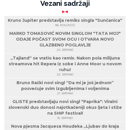
Vezani sadržaji
Kruno Jupiter predstavlja remiks singla "Sunčanica"
06. KOLOVOZ
MARKO TOMASOVIĆ NOVIM SINGLOM "TATA MOJ"
ODAJE POČAST SVOM OCU I OTVARA NOVO
GLAZBENO POGLAVLJE
24. SRPANJ
„Tajland“ se vratio kao remix. Nakon pola milijuna
streamova hit Repera iz sobe i Anne Moor u novom
ruhu!
22. SRPANJ
Bruno Rački novi singl “Da mi je još jednom”
posvećuje svim izgubljenima i voljenima
21. SRPANJ
GLISTE predstavljaju novi singl "Paprika": Viralni
slovenski duo donosi najotkačeniji okus ljeta i stiže
na SHIP festival!
15. SRPANJ
Nova pjesma Jacquesa Houdeka „Ljubav do kraja