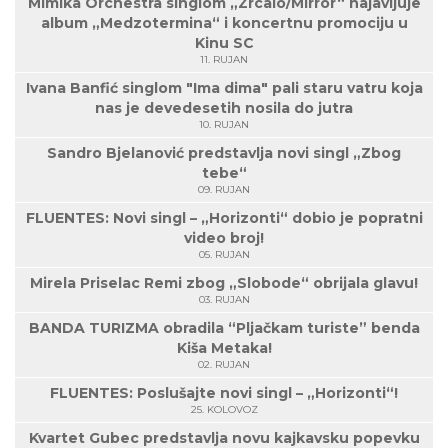
Mimika Orchestra singlom „Zrcalo/Mirror“ najavljuje
album „Medzotermina“ i koncertnu promociju u
Kinu SC
11. RUJAN
Ivana Banfić singlom "Ima dima" pali staru vatru koja
nas je devedesetih nosila do jutra
10. RUJAN
Sandro Bjelanović predstavlja novi singl „Zbog
tebe“
09. RUJAN
FLUENTES: Novi singl – „Horizonti“ dobio je popratni
video broj!
05. RUJAN
Mirela Priselac Remi zbog „Slobode“ obrijala glavu!
03. RUJAN
BANDA TURIZMA obradila “Pljačkam turiste” benda
Kiša Metaka!
02. RUJAN
FLUENTES: Poslušajte novi singl – „Horizonti“!
25. KOLOVOZ
Kvartet Gubec predstavlja novu kajkavsku popevku