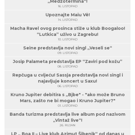
„Medzotermina“!
16. LISTOPAD
Upoznajte Maiu Vë!
14. LISTOPAD
Macha Ravel ovog prosinca stiže u klub Boogaloo!
“Lutkica” uživo u Zagrebu!
10. LISTOPAD
Seine predstavlja novi singl „Veseli se“
09. LISTOPAD
Josip Palameta predstavlja EP “Zaviri pod kožu”
08. LISTOPAD
Repčuga u cvijeću! Sassja predstavlja novi singl i
najavljuje koncert u Saxu!
06. LISTOPAD
Kruno Jupiter debitira s „Bjbe" - "ako može Bruno
Mars, zašto ne bi mogao i Kruno Jupiter?"
01. LISTOPAD
Banda turizma predstavlja live album pod nazivom
„Vintaž live“!
26. RUJAN
LP „ Boa II – Live klub Azimut Šibenik“ od danas u