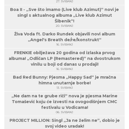
27. SVIBANJ
Boa II - „Sve što imamo (Live klub Azimut)“ novi je
singl s aktualnog albuma „Live klub Azimut
Šibenik“!
20. SVIBANJ
Živa Voda ft. Darko Rundek objavili novi album
„Angel's Breath de/re/konstrukt“
16. SVIBANJ
FRENKIE obilježava 20 godina od izlaska prvog
albuma! „Odličan LP (Remastered)“ na dvostrukom
vinilu u boji od danas u prodaji!
16. SVIBANJ
Bad Red Bunny: Pjesma „Happy Sad“ je mračna
himna unutarnje borbe!
13. SVIBANJ
„Ne dam na te grube riči“ nova je pjesma Marine
Tomašević koju će izvesti na ovogodišnjem CMC
festivalu u Vodicama!
06. SVIBANJ
PROJECT MILLION: Singl „Ja ne želim ne“, dobio je
svoj video uradak!