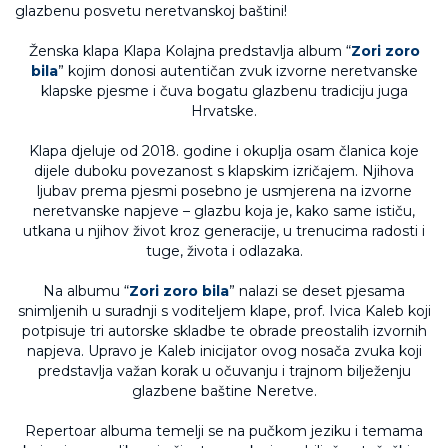
Ženska klapa Klapa Kolajna predstavlja album “
Zori zoro
bila
” kojim donosi autentičan zvuk izvorne neretvanske
klapske pjesme i čuva bogatu glazbenu tradiciju juga
Hrvatske.
Klapa djeluje od 2018. godine i okuplja osam članica koje
dijele duboku povezanost s klapskim izričajem. Njihova
ljubav prema pjesmi posebno je usmjerena na izvorne
neretvanske napjeve – glazbu koja je, kako same ističu,
utkana u njihov život kroz generacije, u trenucima radosti i
tuge, života i odlazaka.
Na albumu “
Zori zoro bila
” nalazi se deset pjesama
snimljenih u suradnji s voditeljem klape, prof. Ivica Kaleb koji
potpisuje tri autorske skladbe te obrade preostalih izvornih
napjeva. Upravo je Kaleb inicijator ovog nosača zvuka koji
predstavlja važan korak u očuvanju i trajnom bilježenju
glazbene baštine Neretve.
Repertoar albuma temelji se na pučkom jeziku i temama