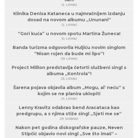
12. LIPANJ
Klinika Denisa Kataneca u najmračnijem izdanju
dosad na novom albumu „Ununani“
12. LIPANJ
“Gori kuća” u novom spotu Martina Žuneca!
10. LIPANJ
Banda turizma odgovorila Huljiću novim singlom
“Nisan rojen da bude mi lipo”!
09. LIPANJ
Project Million predstavlja četvrti službeni singl s
albuma „Kontrola“!
03. LIPANJ
Šarena pojava objavila album „Mogu, al’ neću“ s
kojim se ne planira uklopiti
01. LIPANJ
Lenny Kravitz odabrao bend Aracataca kao
predgrupu, a s njima stiže singl „Sjeti me se“
29. SVIBANJ
Nakon pet godina diskografske pauze, Neven
Stipčić objavio novi singl „Sve što imaš“ –