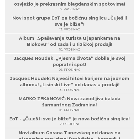
osvježio je prekrasnim blagdanskim spotovima!
17. PROSINAC
Novi spot grupe EoT za božićnu singlicu „Čuješ li
sve je bliže“!
13. PROSINAC
Album „Spašavanje turista u japankama na
Biokovu“ od sada i u fizičkoj prodaji!
10. PROSINAC
Jacques Houdek: „Pjesma života“ dobila je svoj
popratni spot!
09. PROSINAC
Jacques Houdek: Najveći hitovi karijere na jednom
albumu! „Lisinski Live“ od danas u prodaji!
06. PROSINAC
MARKO ZEKANOVIĆ: Nova zavodljiva balada
šarmantnog Zadranina!
03. PROSINAC
EoT - „Čuješ li sve je bliže“ je nova božićna singlica!
29. STUDENI
Novi album Gorana Tanevskog od danas na