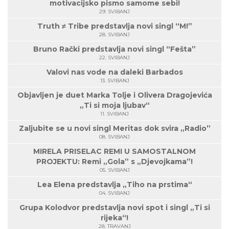
motivacijsko pismo samome sebi!
29. SVIBANJ
Truth ≠ Tribe predstavlja novi singl “M!”
28. SVIBANJ
Bruno Rački predstavlja novi singl “Fešta”
22. SVIBANJ
Valovi nas vode na daleki Barbados
13. SVIBANJ
Objavljen je duet Marka Tolje i Olivera Dragojevića
„Ti si moja ljubav“
11. SVIBANJ
Zaljubite se u novi singl Meritas dok svira „Radio”
08. SVIBANJ
MIRELA PRISELAC REMI U SAMOSTALNOM
PROJEKTU: Remi „Gola” s „Djevojkama”!
05. SVIBANJ
Lea Elena predstavlja „Tiho na prstima“
04. SVIBANJ
Grupa Kolodvor predstavlja novi spot i singl „Ti si
rijeka“!
28. TRAVANJ