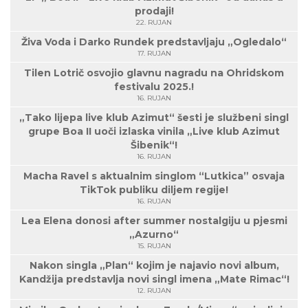
prodaji!
22. RUJAN
Živa Voda i Darko Rundek predstavljaju „Ogledalo“
17. RUJAN
Tilen Lotrič osvojio glavnu nagradu na Ohridskom
festivalu 2025.!
16. RUJAN
„Tako lijepa live klub Azimut“ šesti je službeni singl
grupe Boa II uoči izlaska vinila „Live klub Azimut
Šibenik“!
16. RUJAN
Macha Ravel s aktualnim singlom “Lutkica” osvaja
TikTok publiku diljem regije!
16. RUJAN
Lea Elena donosi after summer nostalgiju u pjesmi
„Azurno“
15. RUJAN
Nakon singla „Plan“ kojim je najavio novi album,
Kandžija predstavlja novi singl imena „Mate Rimac“!
12. RUJAN