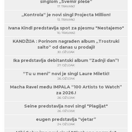
singlom „Svemir pleše”
17. TRAVANJ
„Kontrola“ je novi singl Projecta Million!
13. TRAVANJ
Ivana Kindl predstavlja spot za pjesmu "Nestajemo"
10. TRAVANJ
KANDŽIJA : Porinom nagrađen album „Trostruki
salto“ od danas u prodaji!
30. OŽUJAK
Ika predstavlja debitantski album “Zadnji dan”!
27. OŽUJAK
“Tu u meni” novi je singl Laure Miletić!
26. OŽUJAK
Macha Ravel među IMPALA “100 Artists to Watch”
za 2026.!
26. OŽUJAK
Seine predstavlja novi singl "Plagijat"
26. OŽUJAK
eugen predstavlja “vjetar”
24. OŽUJAK