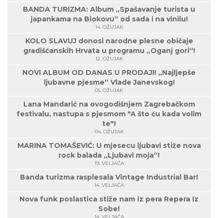
BANDA TURIZMA: Album „Spašavanje turista u
japankama na Biokovu“ od sada i na vinilu!
14. OŽUJAK
KOLO SLAVUJ donosi narodne plesne običaje
gradišćanskih Hrvata u programu „Oganj gori“!
12. OŽUJAK
NOVI ALBUM OD DANAS U PRODAJI! „Najljepše
ljubavne pjesme“ Vlade Janevskog!
05. OŽUJAK
Lana Mandarić na ovogodišnjem Zagrebačkom
festivalu, nastupa s pjesmom "A što ću kada volim
te"!
04. OŽUJAK
MARINA TOMAŠEVIĆ: U mjesecu ljubavi stiže nova
rock balada „Ljubavi moja“!
19. VELJAČA
Banda turizma rasplesala Vintage Industrial Bar!
14. VELJAČA
Nova funk poslastica stiže nam iz pera Repera Iz
Sobe!
14. VELJAČA