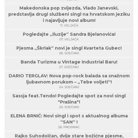
Makedonska pop zvijezda, Vlado Janevski,
predstavlja drugi službeni singl na hrvatskom jeziku
i najavljuje novi album!
11. VELJAČA
Pogledajte „Iluzije“ Sandra Bjelanovića!
07. VELJAČA
Pjesma „Škrlak“ novi je singl Kvarteta Gubec!
28. SIJEČANJ
Banda Turizma u Vintage Industrial Baru!
27. SIJEČANJ
DARIO TERGLAV: Nova pop-rock balada sa snažnom
ljubavnom porukom – „Tebe voljeti“!
24. SIJEČANJ
Sassja feat.Tendo! Pogledajte spot za novi singl
"Prašina"!
20. SIJEČANJ
ELENA BRNIĆ: Novi singl i spot s aktualnog albuma
“SAN“ !
26. PROSINAC
Rajko Suhodolčan, dvije stare božićne pjesme,