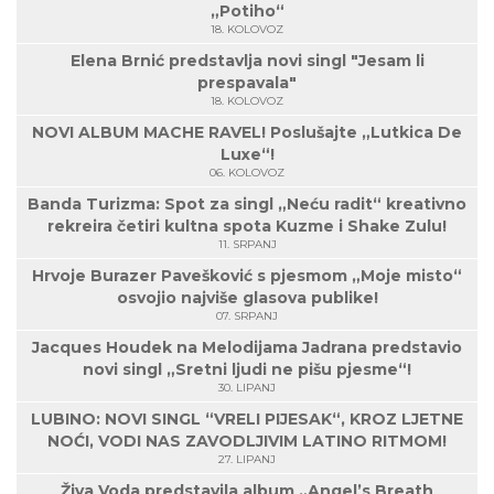
„Potiho“
18. KOLOVOZ
Elena Brnić predstavlja novi singl "Jesam li
prespavala"
18. KOLOVOZ
NOVI ALBUM MACHE RAVEL! Poslušajte „Lutkica De
Luxe“!
06. KOLOVOZ
Banda Turizma: Spot za singl „Neću radit“ kreativno
rekreira četiri kultna spota Kuzme i Shake Zulu!
11. SRPANJ
Hrvoje Burazer Pavešković s pjesmom „Moje misto“
osvojio najviše glasova publike!
07. SRPANJ
Jacques Houdek na Melodijama Jadrana predstavio
novi singl „Sretni ljudi ne pišu pjesme“!
30. LIPANJ
LUBINO: NOVI SINGL “VRELI PIJESAK“, KROZ LJETNE
NOĆI, VODI NAS ZAVODLJIVIM LATINO RITMOM!
27. LIPANJ
Živa Voda predstavila album „Angel’s Breath