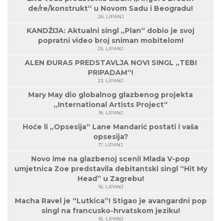
de/re/konstrukt“ u Novom Sadu i Beogradu!
26. LIPANJ
KANDŽIJA: Aktualni singl „Plan“ dobio je svoj
popratni video broj sniman mobitelom!
25. LIPANJ
ALEN ĐURAS PREDSTAVLJA NOVI SINGL „TEBI
PRIPADAM“!
23. LIPANJ
Mary May dio globalnog glazbenog projekta
„International Artists Project“
18. LIPANJ
Hoće li „Opsesija“ Lane Mandarić postati i vaša
opsesija?
17. LIPANJ
Novo ime na glazbenoj sceni! Mlada V-pop
umjetnica Zoe predstavila debitantski singl “Hit My
Head” u Zagrebu!
16. LIPANJ
Macha Ravel je “Lutkica”! Stigao je avangardni pop
singl na francusko-hrvatskom jeziku!
16. LIPANJ