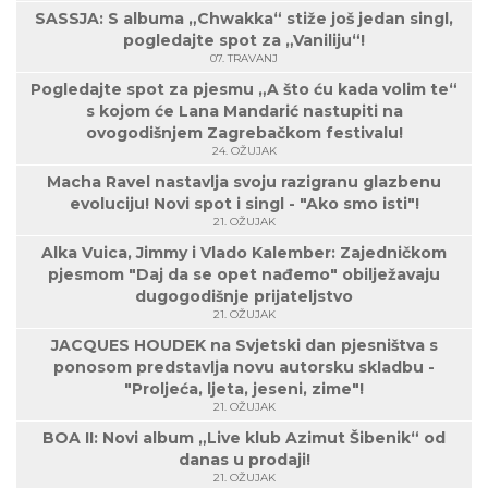
SASSJA: S albuma „Chwakka“ stiže još jedan singl,
pogledajte spot za „Vaniliju“!
07. TRAVANJ
Pogledajte spot za pjesmu „A što ću kada volim te“
s kojom će Lana Mandarić nastupiti na
ovogodišnjem Zagrebačkom festivalu!
24. OŽUJAK
Macha Ravel nastavlja svoju razigranu glazbenu
evoluciju! Novi spot i singl - "Ako smo isti"!
21. OŽUJAK
Alka Vuica, Jimmy i Vlado Kalember: Zajedničkom
pjesmom "Daj da se opet nađemo" obilježavaju
dugogodišnje prijateljstvo
21. OŽUJAK
JACQUES HOUDEK na Svjetski dan pjesništva s
ponosom predstavlja novu autorsku skladbu -
"Proljeća, ljeta, jeseni, zime"!
21. OŽUJAK
BOA II: Novi album „Live klub Azimut Šibenik“ od
danas u prodaji!
21. OŽUJAK