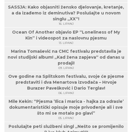
SASSJA: Kako objasniti žensko djelovanje, kretanje,
a da izađemo iz deminutiva? Poslušajte u novom
singlu „XX“!
16. LIPANJ
Ocean Of Another objavio EP “Loneliness of My
Kin” i videospot za naslovnu pjesmu
13. LIPANJ
Marina Tomašević na CMC festivalu predstavila je
novi studijski album! „Kad žena zapjeva“ od danas u
prodaji!
09. LIPANJ
Ove godine na Splitskom festivalu, svoje će pjesme
predstaviti i dva Menartova izvođača – Hrvoje
Burazer Pavešković i Dario Terglav!
06. LIPANJ
Mile Kekin: “Pjesma ’Ilica i marica - hajka za odrasle’
dokumentaristički opisuje moje privođenje ali i sve
što mi se motalo po glavi”
05. LIPANJ
Poslušajte peti službeni singl „Nešto se promijenilo