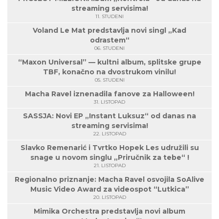
streaming servisima!
11. STUDENI
Voland Le Mat predstavlja novi singl „Kad
odrastem“
06. STUDENI
“Maxon Universal” — kultni album, splitske grupe
TBF, konačno na dvostrukom vinilu!
05. STUDENI
Macha Ravel iznenadila fanove za Halloween!
31. LISTOPAD
SASSJA: Novi EP „Instant Luksuz“ od danas na
streaming servisima!
22. LISTOPAD
Slavko Remenarić i Tvrtko Hopek Les udružili su
snage u novom singlu „Priručnik za tebe“ !
21. LISTOPAD
Regionalno priznanje: Macha Ravel osvojila SoAlive
Music Video Award za videospot “Lutkica”
20. LISTOPAD
Mimika Orchestra predstavlja novi album