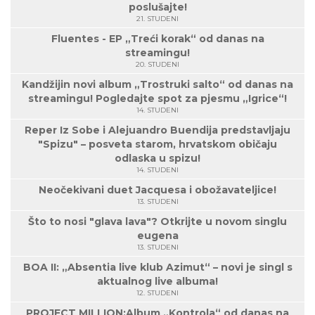
poslušajte!
21. STUDENI
Fluentes - EP „Treći korak“ od danas na
streamingu!
20. STUDENI
Kandžijin novi album „Trostruki salto“ od danas na
streamingu! Pogledajte spot za pjesmu „Igrice“!
14. STUDENI
Reper Iz Sobe i Alejuandro Buendija predstavljaju
"Spizu" – posveta starom, hrvatskom običaju
odlaska u spizu!
14. STUDENI
Neočekivani duet Jacquesa i obožavateljice!
13. STUDENI
Što to nosi "glava lava"? Otkrijte u novom singlu
eugena
13. STUDENI
BOA II: „Absentia live klub Azimut“ – novi je singl s
aktualnog live albuma!
12. STUDENI
PROJECT MILLION:Album „Kontrola“ od danas na