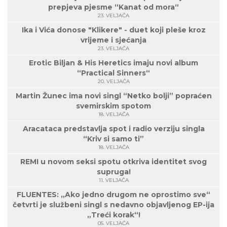
prepjeva pjesme “Kanat od mora“
23. VELJAČA
Ika i Vića donose "Klikere" - duet koji pleše kroz
vrijeme i sjećanja
23. VELJAČA
Erotic Biljan & His Heretics imaju novi album
“Practical Sinners“
20. VELJAČA
Martin Žunec ima novi singl “Netko bolji” popraćen
svemirskim spotom
18. VELJAČA
Aracataca predstavlja spot i radio verziju singla
“Kriv si samo ti”
18. VELJAČA
REMI u novom seksi spotu otkriva identitet svog
supruga!
11. VELJAČA
FLUENTES: „Ako jedno drugom ne oprostimo sve“
četvrti je službeni singl s nedavno objavljenog EP-ija
„Treći korak“!
05. VELJAČA