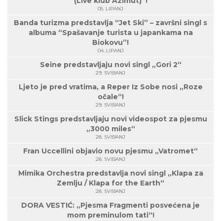
(Live klub Azimut)“!
05. LIPANJ
Banda turizma predstavlja “Jet Ski” – završni singl s
albuma “Spašavanje turista u japankama na
Biokovu”!
04. LIPANJ
Seine predstavljaju novi singl „Gori 2“
29. SVIBANJ
Ljeto je pred vratima, a Reper Iz Sobe nosi „Roze
očale“!
29. SVIBANJ
Slick Stings predstavljaju novi videospot za pjesmu
„3000 miles“
28. SVIBANJ
Fran Uccellini objavio novu pjesmu „Vatromet“
28. SVIBANJ
Mimika Orchestra predstavlja novi singl „Klapa za
Zemlju / Klapa for the Earth“
28. SVIBANJ
DORA VESTIĆ: „Pjesma Fragmenti posvećena je
mom preminulom tati“!