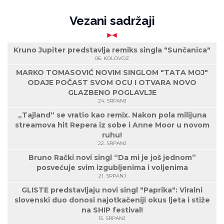
Vezani sadržaji
Kruno Jupiter predstavlja remiks singla "Sunčanica"
06. KOLOVOZ
MARKO TOMASOVIĆ NOVIM SINGLOM "TATA MOJ"
ODAJE POČAST SVOM OCU I OTVARA NOVO
GLAZBENO POGLAVLJE
24. SRPANJ
„Tajland“ se vratio kao remix. Nakon pola milijuna
streamova hit Repera iz sobe i Anne Moor u novom
ruhu!
22. SRPANJ
Bruno Rački novi singl “Da mi je još jednom”
posvećuje svim izgubljenima i voljenima
21. SRPANJ
GLISTE predstavljaju novi singl "Paprika": Viralni
slovenski duo donosi najotkačeniji okus ljeta i stiže
na SHIP festival!
15. SRPANJ