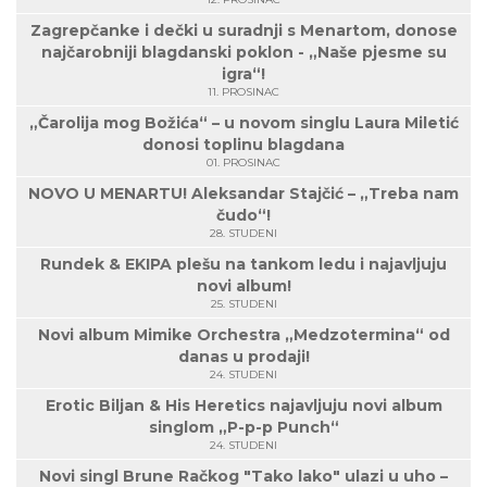
Zagrepčanke i dečki u suradnji s Menartom, donose
najčarobniji blagdanski poklon - „Naše pjesme su
igra“!
11. PROSINAC
„Čarolija mog Božića“ – u novom singlu Laura Miletić
donosi toplinu blagdana
01. PROSINAC
NOVO U MENARTU! Aleksandar Stajčić – „Treba nam
čudo“!
28. STUDENI
Rundek & EKIPA plešu na tankom ledu i najavljuju
novi album!
25. STUDENI
Novi album Mimike Orchestra „Medzotermina“ od
danas u prodaji!
24. STUDENI
Erotic Biljan & His Heretics najavljuju novi album
singlom „P-p-p Punch“
24. STUDENI
Novi singl Brune Račkog "Tako lako" ulazi u uho –