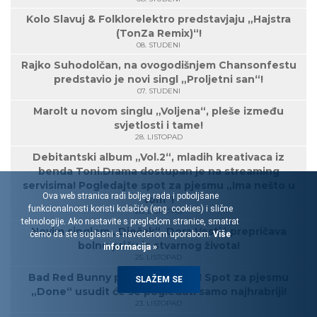
Kolo Slavuj & Folklorelektro predstavjaju „Hajstra
(TonZa Remix)“!
08. STUDENI
Rajko Suhodolčan, na ovogodišnjem Chansonfestu
predstavio je novi singl „Proljetni san“!
07. STUDENI
Marolt u novom singlu „Voljena“, pleše između
svjetlosti i tame!
28. LISTOPAD
Debitantski album „Vol.2“, mladih kreativaca iz
benda Toni.Drama dostupan je na streaming
servisima! Pogledajte spot za pjesmu „Ima nešto u
Ova web stranica radi boljeg rada i poboljšane
tom“!
funkcionalnosti koristi kolačiće (eng. cookies) i slične
28. LISTOPAD
tehnologije. Ako nastavite s pregledom stranice, smatrat
Novim singlom „Dječak“, Dora Vestić prepričava
ćemo da ste suglasni s navedenom uporabom.
Više
bolnu priču iz stvarnog života!
informacija »
25. LISTOPAD
Bad Red Bunny ponovo šokiraju! Spot za pjesmu
SLAŽEM SE
„Done“ usudit će se pogledati samo najhrabriji!
23. LISTOPAD