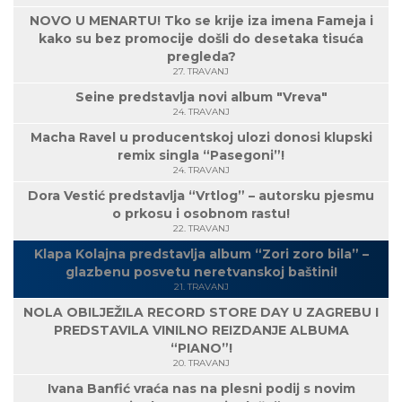
NOVO U MENARTU! Tko se krije iza imena Fameja i
kako su bez promocije došli do desetaka tisuća
pregleda?
27. TRAVANJ
Seine predstavlja novi album "Vreva"
24. TRAVANJ
Macha Ravel u producentskoj ulozi donosi klupski
remix singla “Pasegoni”!
24. TRAVANJ
Dora Vestić predstavlja “Vrtlog” – autorsku pjesmu
o prkosu i osobnom rastu!
22. TRAVANJ
Klapa Kolajna predstavlja album “Zori zoro bila” –
glazbenu posvetu neretvanskoj baštini!
21. TRAVANJ
NOLA OBILJEŽILA RECORD STORE DAY U ZAGREBU I
PREDSTAVILA VINILNO REIZDANJE ALBUMA
“PIANO”!
20. TRAVANJ
Ivana Banfić vraća nas na plesni podij s novim