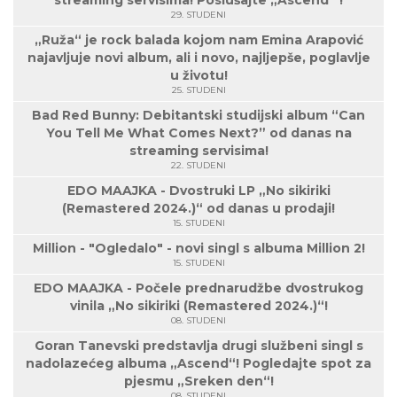
streaming servisima! Poslušajte „Ascend“ !
29. STUDENI
„Ruža“ je rock balada kojom nam Emina Arapović
najavljuje novi album, ali i novo, najljepše, poglavlje
u životu!
25. STUDENI
Bad Red Bunny: Debitantski studijski album “Can
You Tell Me What Comes Next?” od danas na
streaming servisima!
22. STUDENI
EDO MAAJKA - Dvostruki LP „No sikiriki
(Remastered 2024.)“ od danas u prodaji!
15. STUDENI
Million - "Ogledalo" - novi singl s albuma Million 2!
15. STUDENI
EDO MAAJKA - Počele prednarudžbe dvostrukog
vinila „No sikiriki (Remastered 2024.)“!
08. STUDENI
Goran Tanevski predstavlja drugi službeni singl s
nadolazećeg albuma „Ascend“! Pogledajte spot za
pjesmu „Sreken den“!
08. STUDENI