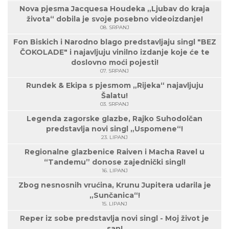
Nova pjesma Jacquesa Houdeka „Ljubav do kraja
života“ dobila je svoje posebno videoizdanje!
08. SRPANJ
Fon Biskich i Narodno blago predstavljaju singl "BEZ
ČOKOLADE" i najavljuju vinilno izdanje koje će te
doslovno moći pojesti!
07. SRPANJ
Rundek & Ekipa s pjesmom „Rijeka“ najavljuju
Šalatu!
03. SRPANJ
Legenda zagorske glazbe, Rajko Suhodolčan
predstavlja novi singl „Uspomene“!
23. LIPANJ
Regionalne glazbenice Raiven i Macha Ravel u
“Tandemu” donose zajednički singl!
16. LIPANJ
Zbog nesnosnih vrućina, Krunu Jupitera udarila je
„Sunčanica“!
15. LIPANJ
Reper iz sobe predstavlja novi singl - Moj život je
san!