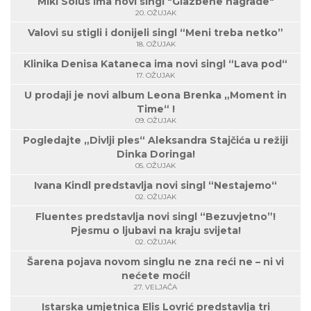
Miki Solus ima novi singl "Glazbene nagrade"
20. OŽUJAK
Valovi su stigli i donijeli singl “Meni treba netko”
18. OŽUJAK
Klinika Denisa Kataneca ima novi singl “Lava pod“
17. OŽUJAK
U prodaji je novi album Leona Brenka „Moment in
Time“ !
09. OŽUJAK
Pogledajte „Divlji ples“ Aleksandra Stajčića u režiji
Dinka Doringa!
05. OŽUJAK
Ivana Kindl predstavlja novi singl “Nestajemo“
02. OŽUJAK
Fluentes predstavlja novi singl “Bezuvjetno”!
Pjesmu o ljubavi na kraju svijeta!
02. OŽUJAK
Šarena pojava novom singlu ne zna reći ne – ni vi
nećete moći!
27. VELJAČA
Istarska umjetnica Elis Lovrić predstavlja tri