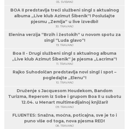
05. SVIBANJ
BOA II predstavlja treći službeni singl s aktualnog
albuma „Live klub Azimut Šibenik“! Poslušajte
pjesmu „Zemlja“ u live izvedbi!
30. TRAVANJ
Elenina verzija “Brzih i žestokih“ u novom spotu za
singl “Luda glavo“!
19. TRAVANJ
Boa II - Drugi službeni singl s aktualnog albuma
„Live klub Azimut Šibenik“ je pjesma „Lacrima“!
11. TRAVANJ
Rajko Suhodolčan predstavlja novi singl i spot –
pogledajte „Elenu“!
10. TRAVANJ
Druženje s Jacquesom Houdekom, Bandom
Turizma, Reperom iz Sobe i grupom Boa II u subotu
12.04. u Menart multimedijalnoj knjižari!
09. TRAVANJ
FLUENTES: Snažna, moćna, poticajna, sve je to i
puno više od toga, nova pjesma RED!
08. TRAVANJ