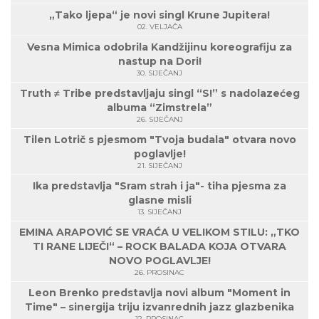
„Tako ljepa“ je novi singl Krune Jupitera!
02. VELJAČA
Vesna Mimica odobrila Kandžijinu koreografiju za
nastup na Dori!
30. SIJEČANJ
Truth ≠ Tribe predstavljaju singl “S!” s nadolazećeg
albuma “Zimstrela”
26. SIJEČANJ
Tilen Lotrič s pjesmom "Tvoja budala" otvara novo
poglavlje!
21. SIJEČANJ
Ika predstavlja "Sram strah i ja"- tiha pjesma za
glasne misli
13. SIJEČANJ
EMINA ARAPOVIĆ SE VRAĆA U VELIKOM STILU: „TKO
TI RANE LIJEČI“ – ROCK BALADA KOJA OTVARA
NOVO POGLAVLJE!
26. PROSINAC
Leon Brenko predstavlja novi album "Moment in
Time" – sinergija triju izvanrednih jazz glazbenika
12. PROSINAC