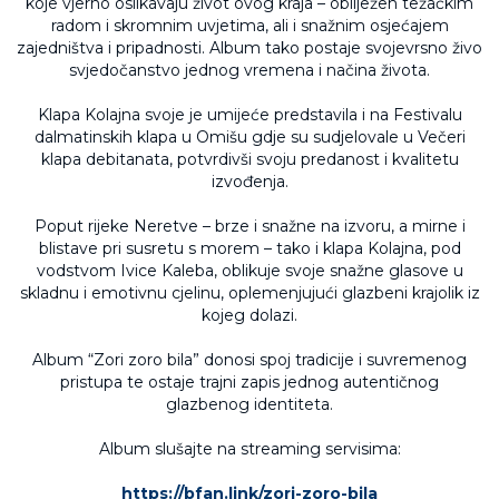
koje vjerno oslikavaju život ovog kraja – obilježen težačkim
radom i skromnim uvjetima, ali i snažnim osjećajem
zajedništva i pripadnosti. Album tako postaje svojevrsno živo
svjedočanstvo jednog vremena i načina života.
Klapa Kolajna svoje je umijeće predstavila i na Festivalu
dalmatinskih klapa u Omišu gdje su sudjelovale u Večeri
klapa debitanata, potvrdivši svoju predanost i kvalitetu
izvođenja.
Poput rijeke Neretve – brze i snažne na izvoru, a mirne i
blistave pri susretu s morem – tako i klapa Kolajna, pod
vodstvom Ivice Kaleba, oblikuje svoje snažne glasove u
skladnu i emotivnu cjelinu, oplemenjujući glazbeni krajolik iz
kojeg dolazi.
Album “Zori zoro bila” donosi spoj tradicije i suvremenog
pristupa te ostaje trajni zapis jednog autentičnog
glazbenog identiteta.
Album slušajte na streaming servisima:
https://bfan.link/zori-zoro-bila