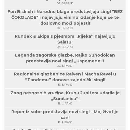
08. SRPANJ
Fon Biskich i Narodno blago predstavljaju singl "BEZ
ČOKOLADE" i najavljuju vinilno izdanje koje će te
doslovno moći pojesti!
07. SRPANJ
Rundek & Ekipa s pjesmom „Rijeka“ najavljuju
Šalatu!
03. SRPANJ
Legenda zagorske glazbe, Rajko Suhodolčan
predstavlja novi singl „Uspomene“!
23. LIPANJ
Regionalne glazbenice Raiven i Macha Ravel u
“Tandemu” donose zajednički singl!
16. LIPANJ
Zbog nesnosnih vrućina, Krunu Jupitera udarila je
„Sunčanica“!
15. LIPANJ
Reper iz sobe predstavlja novi singl - Moj život je
san!
12. LIPANJ