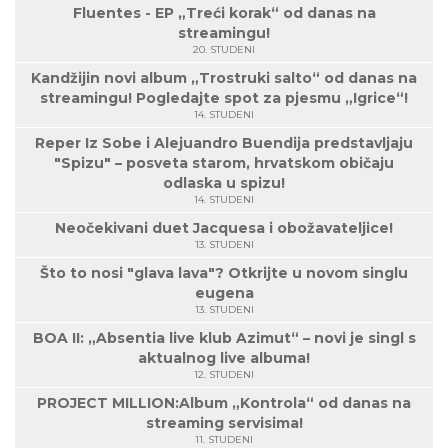
Fluentes - EP „Treći korak“ od danas na
streamingu!
20. STUDENI
Kandžijin novi album „Trostruki salto“ od danas na
streamingu! Pogledajte spot za pjesmu „Igrice“!
14. STUDENI
Reper Iz Sobe i Alejuandro Buendija predstavljaju
"Spizu" – posveta starom, hrvatskom običaju
odlaska u spizu!
14. STUDENI
Neočekivani duet Jacquesa i obožavateljice!
13. STUDENI
Što to nosi "glava lava"? Otkrijte u novom singlu
eugena
13. STUDENI
BOA II: „Absentia live klub Azimut“ – novi je singl s
aktualnog live albuma!
12. STUDENI
PROJECT MILLION:Album „Kontrola“ od danas na
streaming servisima!
11. STUDENI