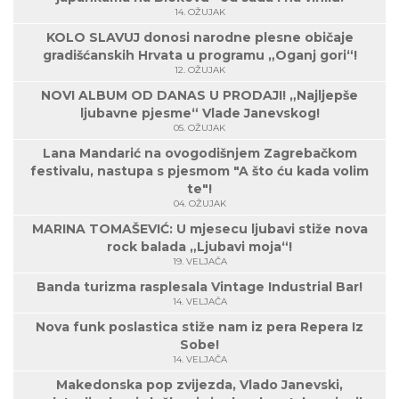
14. OŽUJAK
KOLO SLAVUJ donosi narodne plesne običaje
gradišćanskih Hrvata u programu „Oganj gori“!
12. OŽUJAK
NOVI ALBUM OD DANAS U PRODAJI! „Najljepše
ljubavne pjesme“ Vlade Janevskog!
05. OŽUJAK
Lana Mandarić na ovogodišnjem Zagrebačkom
festivalu, nastupa s pjesmom "A što ću kada volim
te"!
04. OŽUJAK
MARINA TOMAŠEVIĆ: U mjesecu ljubavi stiže nova
rock balada „Ljubavi moja“!
19. VELJAČA
Banda turizma rasplesala Vintage Industrial Bar!
14. VELJAČA
Nova funk poslastica stiže nam iz pera Repera Iz
Sobe!
14. VELJAČA
Makedonska pop zvijezda, Vlado Janevski,