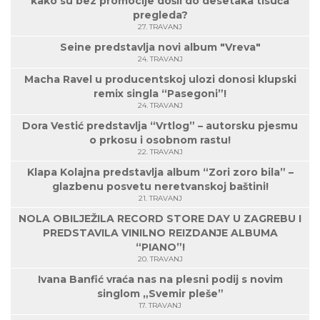
kako su bez promocije došli do desetaka tisuća
pregleda?
27. TRAVANJ
Seine predstavlja novi album "Vreva"
24. TRAVANJ
Macha Ravel u producentskoj ulozi donosi klupski
remix singla “Pasegoni”!
24. TRAVANJ
Dora Vestić predstavlja “Vrtlog” – autorsku pjesmu
o prkosu i osobnom rastu!
22. TRAVANJ
Klapa Kolajna predstavlja album “Zori zoro bila” –
glazbenu posvetu neretvanskoj baštini!
21. TRAVANJ
NOLA OBILJEŽILA RECORD STORE DAY U ZAGREBU I
PREDSTAVILA VINILNO REIZDANJE ALBUMA
“PIANO”!
20. TRAVANJ
Ivana Banfić vraća nas na plesni podij s novim
singlom „Svemir pleše”
17. TRAVANJ