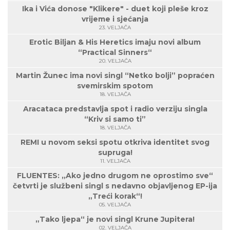
Ika i Vića donose "Klikere" - duet koji pleše kroz
vrijeme i sjećanja
23. VELJAČA
Erotic Biljan & His Heretics imaju novi album
“Practical Sinners“
20. VELJAČA
Martin Žunec ima novi singl “Netko bolji” popraćen
svemirskim spotom
18. VELJAČA
Aracataca predstavlja spot i radio verziju singla
“Kriv si samo ti”
18. VELJAČA
REMI u novom seksi spotu otkriva identitet svog
supruga!
11. VELJAČA
FLUENTES: „Ako jedno drugom ne oprostimo sve“
četvrti je službeni singl s nedavno objavljenog EP-ija
„Treći korak“!
05. VELJAČA
„Tako ljepa“ je novi singl Krune Jupitera!
02. VELJAČA