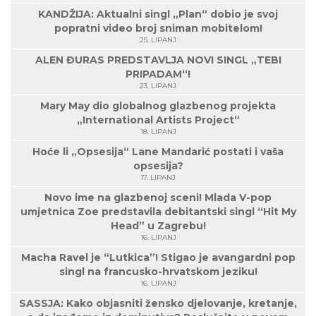
KANDŽIJA: Aktualni singl „Plan“ dobio je svoj
popratni video broj sniman mobitelom!
25. LIPANJ
ALEN ĐURAS PREDSTAVLJA NOVI SINGL „TEBI
PRIPADAM“!
23. LIPANJ
Mary May dio globalnog glazbenog projekta
„International Artists Project“
18. LIPANJ
Hoće li „Opsesija“ Lane Mandarić postati i vaša
opsesija?
17. LIPANJ
Novo ime na glazbenoj sceni! Mlada V-pop
umjetnica Zoe predstavila debitantski singl “Hit My
Head” u Zagrebu!
16. LIPANJ
Macha Ravel je “Lutkica”! Stigao je avangardni pop
singl na francusko-hrvatskom jeziku!
16. LIPANJ
SASSJA: Kako objasniti žensko djelovanje, kretanje,