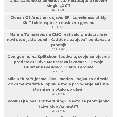
a da izađemo iz deminutiva? Poslušajte u novom
singlu „XX“!
16. LIPANJ
Ocean Of Another objavio EP “Loneliness of My
Kin” i videospot za naslovnu pjesmu
13. LIPANJ
Marina Tomašević na CMC festivalu predstavila je
novi studijski album! „Kad žena zapjeva“ od danas u
prodaji!
09. LIPANJ
Ove godine na Splitskom festivalu, svoje će pjesme
predstaviti i dva Menartova izvođača – Hrvoje
Burazer Pavešković i Dario Terglav!
06. LIPANJ
Mile Kekin: “Pjesma ’Ilica i marica - hajka za odrasle’
dokumentaristički opisuje moje privođenje ali i sve
što mi se motalo po glavi”
05. LIPANJ
Poslušajte peti službeni singl „Nešto se promijenilo
(Live klub Azimut)“!
05. LIPANJ