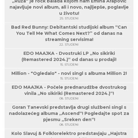
„Ruža“ je rock balada kojom nam Emina Arapović
najavljuje novi album, ali i novo, najljepše, poglavlje
u životu!
25. STUDENI
Bad Red Bunny: Debitantski studijski album “Can
You Tell Me What Comes Next?” od danas na
streaming servisima!
22. STUDENI
EDO MAAJKA - Dvostruki LP „No sikiriki
(Remastered 2024.)“ od danas u prodaji!
15. STUDENI
Million - "Ogledalo" - novi singl s albuma Million 2!
15. STUDENI
EDO MAAJKA - Počele prednarudžbe dvostrukog
vinila „No sikiriki (Remastered 2024.)“!
08. STUDENI
Goran Tanevski predstavlja drugi službeni singl s
nadolazećeg albuma „Ascend“! Pogledajte spot za
pjesmu „Sreken den“!
08. STUDENI
Kolo Slavuj & Folklorelektro predstavjaju „Hajstra