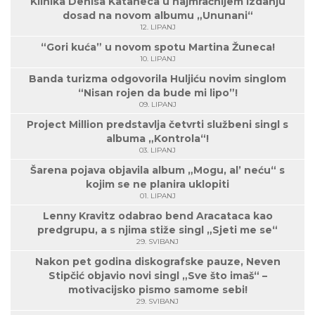
Klinika Denisa Kataneca u najmračnijem izdanju
dosad na novom albumu „Ununani“
12. LIPANJ
“Gori kuća” u novom spotu Martina Žuneca!
10. LIPANJ
Banda turizma odgovorila Huljiću novim singlom
“Nisan rojen da bude mi lipo”!
09. LIPANJ
Project Million predstavlja četvrti službeni singl s
albuma „Kontrola“!
03. LIPANJ
Šarena pojava objavila album „Mogu, al’ neću“ s
kojim se ne planira uklopiti
01. LIPANJ
Lenny Kravitz odabrao bend Aracataca kao
predgrupu, a s njima stiže singl „Sjeti me se“
29. SVIBANJ
Nakon pet godina diskografske pauze, Neven
Stipčić objavio novi singl „Sve što imaš“ –
motivacijsko pismo samome sebi!
29. SVIBANJ