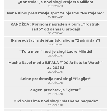
„Kontrola“ je novi singl Projecta Million!
13. TRAVANJ
Ivana Kindl predstavlja spot za pjesmu "Nestajemo"
10. TRAVANJ
KANDŽIJA : Porinom nagrađen album „Trostruki
salto“ od danas u prodaji!
30. OŽUJAK
Ika predstavlja debitantski album “Zadnji dan”!
27. OŽUJAK
“Tu u meni” novi je singl Laure Miletić!
26. OŽUJAK
Macha Ravel među IMPALA “100 Artists to Watch”
za 2026.!
26. OŽUJAK
Seine predstavlja novi singl "Plagijat"
26. OŽUJAK
eugen predstavlja “vjetar”
24. OŽUJAK
Miki Solus ima novi singl "Glazbene nagrade"
20. OŽUJAK