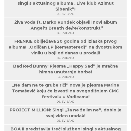
singl s aktualnog albuma „Live klub Azimut
Šibenik“!
20. SVIBANJ
Živa Voda ft. Darko Rundek objavili novi album
„Angel's Breath de/re/konstrukt“
16. SVIBANJ
FRENKIE obilježava 20 godina od izlaska prvog
albuma! „Odličan LP (Remastered)“ na dvostrukom
vinilu u boji od danas u prodaji!
16. SVIBANJ
Bad Red Bunny: Pjesma „Happy Sad“ je mračna
himna unutarnje borbe!
13. SVIBANJ
„Ne dam na te grube riči“ nova je pjesma Marine
Tomašević koju će izvesti na ovogodišnjem CMC
festivalu u Vodicama!
06. SVIBANJ
PROJECT MILLION: Singl „Ja ne želim ne“, dobio je
svoj video uradak!
05. SVIBANJ
BOA II predstavlja treći službeni singl s aktualnog