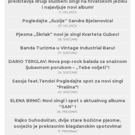
predstavlja drugi službeni singl na hrvatskom jeziku
i najavljuje novi album!
11. VELJAČA
Pogledajte „Iluzije“ Sandra Bjelanovića!
07. VELJAČA
Pjesma „Škrlak“ novi je singl Kvarteta Gubec!
28. SIJEČANJ
Banda Turizma u Vintage Industrial Baru!
27. SIJEČANJ
DARIO TERGLAV: Nova pop-rock balada sa snažnom
ljubavnom porukom – „Tebe voljeti“!
24. SIJEČANJ
Sassja feat.Tendo! Pogledajte spot za novi singl
"Prašina"!
20. SIJEČANJ
ELENA BRNIĆ: Novi singl i spot s aktualnog albuma
“SAN“ !
26. PROSINAC
Rajko Suhodolčan, dvije stare božićne pjesme,
osvježio je prekrasnim blagdanskim spotovima!
17. PROSINAC