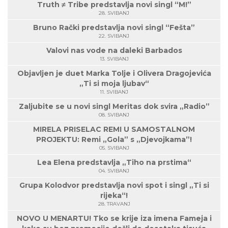
Truth ≠ Tribe predstavlja novi singl “M!”
28. SVIBANJ
Bruno Rački predstavlja novi singl “Fešta”
22. SVIBANJ
Valovi nas vode na daleki Barbados
13. SVIBANJ
Objavljen je duet Marka Tolje i Olivera Dragojevića
„Ti si moja ljubav“
11. SVIBANJ
Zaljubite se u novi singl Meritas dok svira „Radio”
08. SVIBANJ
MIRELA PRISELAC REMI U SAMOSTALNOM
PROJEKTU: Remi „Gola” s „Djevojkama”!
05. SVIBANJ
Lea Elena predstavlja „Tiho na prstima“
04. SVIBANJ
Grupa Kolodvor predstavlja novi spot i singl „Ti si
rijeka“!
28. TRAVANJ
NOVO U MENARTU! Tko se krije iza imena Fameja i