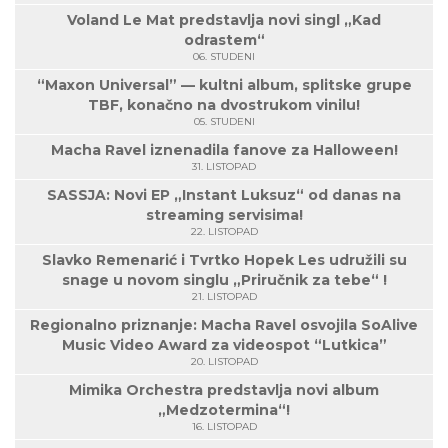
Voland Le Mat predstavlja novi singl „Kad
odrastem“
06. STUDENI
“Maxon Universal” — kultni album, splitske grupe
TBF, konačno na dvostrukom vinilu!
05. STUDENI
Macha Ravel iznenadila fanove za Halloween!
31. LISTOPAD
SASSJA: Novi EP „Instant Luksuz“ od danas na
streaming servisima!
22. LISTOPAD
Slavko Remenarić i Tvrtko Hopek Les udružili su
snage u novom singlu „Priručnik za tebe“ !
21. LISTOPAD
Regionalno priznanje: Macha Ravel osvojila SoAlive
Music Video Award za videospot “Lutkica”
20. LISTOPAD
Mimika Orchestra predstavlja novi album
„Medzotermina“!
16. LISTOPAD