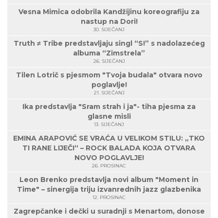
Vesna Mimica odobrila Kandžijinu koreografiju za
nastup na Dori!
30. SIJEČANJ
Truth ≠ Tribe predstavljaju singl “S!” s nadolazećeg
albuma “Zimstrela”
26. SIJEČANJ
Tilen Lotrič s pjesmom "Tvoja budala" otvara novo
poglavlje!
21. SIJEČANJ
Ika predstavlja "Sram strah i ja"- tiha pjesma za
glasne misli
13. SIJEČANJ
EMINA ARAPOVIĆ SE VRAĆA U VELIKOM STILU: „TKO
TI RANE LIJEČI“ – ROCK BALADA KOJA OTVARA
NOVO POGLAVLJE!
26. PROSINAC
Leon Brenko predstavlja novi album "Moment in
Time" – sinergija triju izvanrednih jazz glazbenika
12. PROSINAC
Zagrepčanke i dečki u suradnji s Menartom, donose