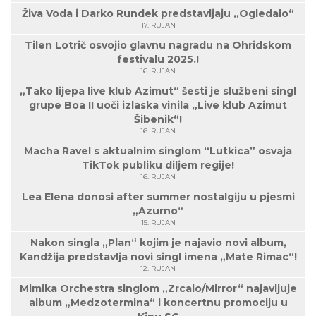
Živa Voda i Darko Rundek predstavljaju „Ogledalo“
17. RUJAN
Tilen Lotrič osvojio glavnu nagradu na Ohridskom
festivalu 2025.!
16. RUJAN
„Tako lijepa live klub Azimut“ šesti je službeni singl
grupe Boa II uoči izlaska vinila „Live klub Azimut
Šibenik“!
16. RUJAN
Macha Ravel s aktualnim singlom “Lutkica” osvaja
TikTok publiku diljem regije!
16. RUJAN
Lea Elena donosi after summer nostalgiju u pjesmi
„Azurno“
15. RUJAN
Nakon singla „Plan“ kojim je najavio novi album,
Kandžija predstavlja novi singl imena „Mate Rimac“!
12. RUJAN
Mimika Orchestra singlom „Zrcalo/Mirror“ najavljuje
album „Medzotermina“ i koncertnu promociju u