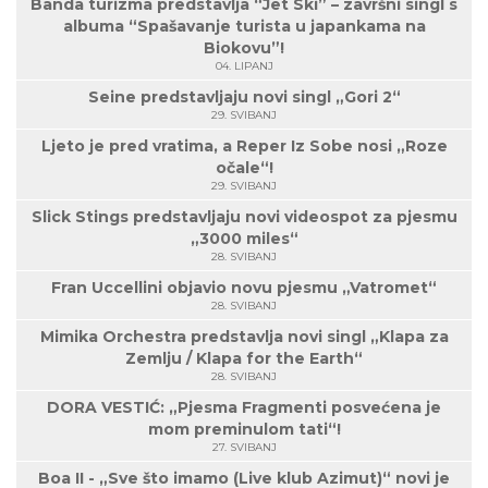
Banda turizma predstavlja “Jet Ski” – završni singl s
albuma “Spašavanje turista u japankama na
Biokovu”!
04. LIPANJ
Seine predstavljaju novi singl „Gori 2“
29. SVIBANJ
Ljeto je pred vratima, a Reper Iz Sobe nosi „Roze
očale“!
29. SVIBANJ
Slick Stings predstavljaju novi videospot za pjesmu
„3000 miles“
28. SVIBANJ
Fran Uccellini objavio novu pjesmu „Vatromet“
28. SVIBANJ
Mimika Orchestra predstavlja novi singl „Klapa za
Zemlju / Klapa for the Earth“
28. SVIBANJ
DORA VESTIĆ: „Pjesma Fragmenti posvećena je
mom preminulom tati“!
27. SVIBANJ
Boa II - „Sve što imamo (Live klub Azimut)“ novi je