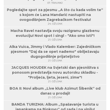
07. TRAVANJ
Pogledajte spot za pjesmu „A što ću kada volim te“
s kojom će Lana Mandarić nastupiti na
ovogodišnjem Zagrebačkom festivalu!
24. OŽUJAK
Macha Ravel nastavlja svoju razigranu glazbenu
evoluciju! Novi spot i singl - "Ako smo isti"!
21. OŽUJAK
Alka Vuica, Jimmy i Vlado Kalember: Zajedničkom
pjesmom "Daj da se opet nađemo" obilježavaju
dugogodišnje prijateljstvo
21. OŽUJAK
JACQUES HOUDEK na Svjetski dan pjesništva s
ponosom predstavlja novu autorsku skladbu -
"Proljeća, ljeta, jeseni, zime"!
21. OŽUJAK
BOA II: Novi album „Live klub Azimut Šibenik“ od
danas u prodaji!
21. OŽUJAK
BANDA TURIZMA: Album „Spašavanje turista u
japankama na Biokovu“ od sada i na vinilu!