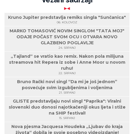
Kruno Jupiter predstavlja remiks singla "Sunčanica"
06. KOLOVOZ
MARKO TOMASOVIĆ NOVIM SINGLOM "TATA MOJ"
ODAJE POČAST SVOM OCU I OTVARA NOVO
GLAZBENO POGLAVLJE
24. SRPANJ
„Tajland“ se vratio kao remix. Nakon pola milijuna
streamova hit Repera iz sobe i Anne Moor u novom
ruhu!
22. SRPANJ
Bruno Rački novi singl “Da mi je još jednom”
posvećuje svim izgubljenima i voljenima
21. SRPANJ
GLISTE predstavljaju novi singl "Paprika": Viralni
slovenski duo donosi najotkačeniji okus ljeta i stiže
na SHIP festival!
15. SRPANJ
Nova pjesma Jacquesa Houdeka „Ljubav do kraja
života“ dobila je svoje posebno videoizdanje!