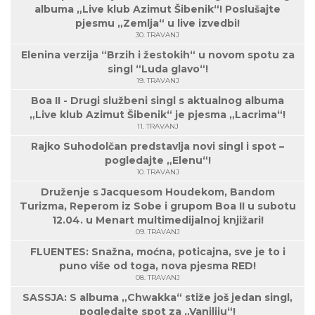
albuma „Live klub Azimut Šibenik“! Poslušajte
pjesmu „Zemlja“ u live izvedbi!
30. TRAVANJ
Elenina verzija “Brzih i žestokih“ u novom spotu za
singl “Luda glavo“!
19. TRAVANJ
Boa II - Drugi službeni singl s aktualnog albuma
„Live klub Azimut Šibenik“ je pjesma „Lacrima“!
11. TRAVANJ
Rajko Suhodolčan predstavlja novi singl i spot –
pogledajte „Elenu“!
10. TRAVANJ
Druženje s Jacquesom Houdekom, Bandom
Turizma, Reperom iz Sobe i grupom Boa II u subotu
12.04. u Menart multimedijalnoj knjižari!
09. TRAVANJ
FLUENTES: Snažna, moćna, poticajna, sve je to i
puno više od toga, nova pjesma RED!
08. TRAVANJ
SASSJA: S albuma „Chwakka“ stiže još jedan singl,
pogledajte spot za „Vaniliju“!