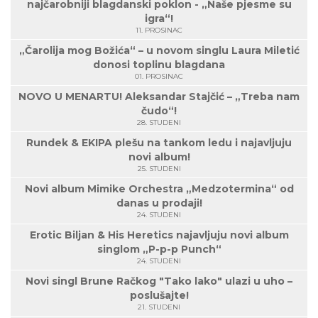
najčarobniji blagdanski poklon - „Naše pjesme su
igra“!
11. PROSINAC
„Čarolija mog Božića“ – u novom singlu Laura Miletić
donosi toplinu blagdana
01. PROSINAC
NOVO U MENARTU! Aleksandar Stajčić – „Treba nam
čudo“!
28. STUDENI
Rundek & EKIPA plešu na tankom ledu i najavljuju
novi album!
25. STUDENI
Novi album Mimike Orchestra „Medzotermina“ od
danas u prodaji!
24. STUDENI
Erotic Biljan & His Heretics najavljuju novi album
singlom „P-p-p Punch“
24. STUDENI
Novi singl Brune Račkog "Tako lako" ulazi u uho –
poslušajte!
21. STUDENI