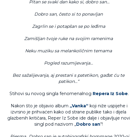
Pitan se svaki dan kako si, dobro san...
Dobro san, često si to ponavljan
Zagrlin se i potapšan se po leđima
Zamišljan tvoje ruke na svojim ramenima
Neku muziku sa melankoličnim temama
Pogled razumijevanja...
Bez sažalijevanja, aj prestani s patetikon, gađat ću te
patikon...“
Stihovi su novog singla fenomenalnog
Repera Iz Sobe
.
Nakon što je objavio album
„Vanka“
koji niže uspijehe i
izvrsno je prihvaćen kako od strane publike tako i dijela
glazbenih kritičara, Reper Iz Sobe ide dalje i objavljuje novi
singl pod nazivom „
Dobro san
“!
„Pjesma „Dobro san je autobiografski hommage 2020-oj,