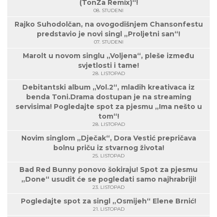
(TonZa Remix)“!
08. STUDENI
Rajko Suhodolčan, na ovogodišnjem Chansonfestu
predstavio je novi singl „Proljetni san“!
07. STUDENI
Marolt u novom singlu „Voljena“, pleše između
svjetlosti i tame!
28. LISTOPAD
Debitantski album „Vol.2“, mladih kreativaca iz
benda Toni.Drama dostupan je na streaming
servisima! Pogledajte spot za pjesmu „Ima nešto u
tom“!
28. LISTOPAD
Novim singlom „Dječak“, Dora Vestić prepričava
bolnu priču iz stvarnog života!
25. LISTOPAD
Bad Red Bunny ponovo šokiraju! Spot za pjesmu
„Done“ usudit će se pogledati samo najhrabriji!
23. LISTOPAD
Pogledajte spot za singl „Osmijeh“ Elene Brnić!
21. LISTOPAD