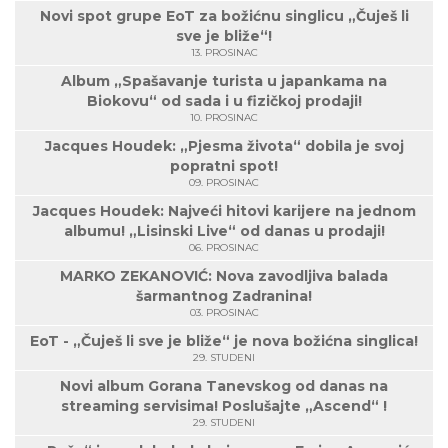
Novi spot grupe EoT za božićnu singlicu „Čuješ li
sve je bliže“!
13. PROSINAC
Album „Spašavanje turista u japankama na
Biokovu“ od sada i u fizičkoj prodaji!
10. PROSINAC
Jacques Houdek: „Pjesma života“ dobila je svoj
popratni spot!
09. PROSINAC
Jacques Houdek: Najveći hitovi karijere na jednom
albumu! „Lisinski Live“ od danas u prodaji!
06. PROSINAC
MARKO ZEKANOVIĆ: Nova zavodljiva balada
šarmantnog Zadranina!
03. PROSINAC
EoT - „Čuješ li sve je bliže“ je nova božićna singlica!
29. STUDENI
Novi album Gorana Tanevskog od danas na
streaming servisima! Poslušajte „Ascend“ !
29. STUDENI