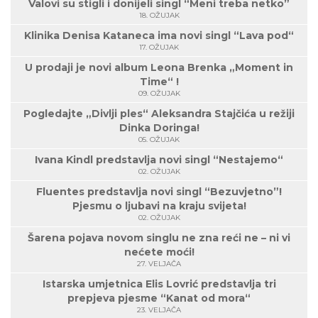
Valovi su stigli i donijeli singl “Meni treba netko”
18. OŽUJAK
Klinika Denisa Kataneca ima novi singl “Lava pod“
17. OŽUJAK
U prodaji je novi album Leona Brenka „Moment in
Time“ !
09. OŽUJAK
Pogledajte „Divlji ples“ Aleksandra Stajčića u režiji
Dinka Doringa!
05. OŽUJAK
Ivana Kindl predstavlja novi singl “Nestajemo“
02. OŽUJAK
Fluentes predstavlja novi singl “Bezuvjetno”!
Pjesmu o ljubavi na kraju svijeta!
02. OŽUJAK
Šarena pojava novom singlu ne zna reći ne – ni vi
nećete moći!
27. VELJAČA
Istarska umjetnica Elis Lovrić predstavlja tri
prepjeva pjesme “Kanat od mora“
23. VELJAČA