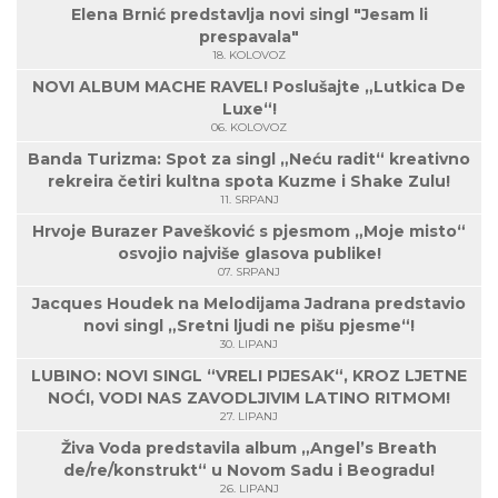
Elena Brnić predstavlja novi singl "Jesam li
prespavala"
18. KOLOVOZ
NOVI ALBUM MACHE RAVEL! Poslušajte „Lutkica De
Luxe“!
06. KOLOVOZ
Banda Turizma: Spot za singl „Neću radit“ kreativno
rekreira četiri kultna spota Kuzme i Shake Zulu!
11. SRPANJ
Hrvoje Burazer Pavešković s pjesmom „Moje misto“
osvojio najviše glasova publike!
07. SRPANJ
Jacques Houdek na Melodijama Jadrana predstavio
novi singl „Sretni ljudi ne pišu pjesme“!
30. LIPANJ
LUBINO: NOVI SINGL “VRELI PIJESAK“, KROZ LJETNE
NOĆI, VODI NAS ZAVODLJIVIM LATINO RITMOM!
27. LIPANJ
Živa Voda predstavila album „Angel’s Breath
de/re/konstrukt“ u Novom Sadu i Beogradu!
26. LIPANJ