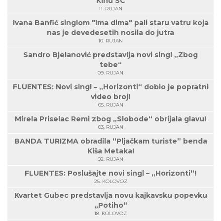
Kinu SC
11. RUJAN
Ivana Banfić singlom "Ima dima" pali staru vatru koja
nas je devedesetih nosila do jutra
10. RUJAN
Sandro Bjelanović predstavlja novi singl „Zbog
tebe“
09. RUJAN
FLUENTES: Novi singl – „Horizonti“ dobio je popratni
video broj!
05. RUJAN
Mirela Priselac Remi zbog „Slobode“ obrijala glavu!
03. RUJAN
BANDA TURIZMA obradila “Pljačkam turiste” benda
Kiša Metaka!
02. RUJAN
FLUENTES: Poslušajte novi singl – „Horizonti“!
25. KOLOVOZ
Kvartet Gubec predstavlja novu kajkavsku popevku
„Potiho“
18. KOLOVOZ