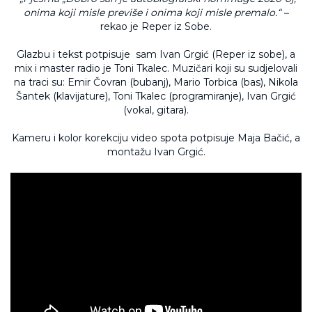
onima koji misle previše i onima koji misle premalo.“ –
rekao je Reper iz Sobe.
Glazbu i tekst potpisuje sam Ivan Grgić (Reper iz sobe), a
mix i master radio je Toni Tkalec. Muzičari koji su sudjelovali
na traci su: Emir Čovran (bubanj), Mario Torbica (bas), Nikola
Šantek (klavijature), Toni Tkalec (programiranje), Ivan Grgić
(vokal, gitara).
Kameru i kolor korekciju video spota potpisuje Maja Bačić, a
montažu Ivan Grgić.