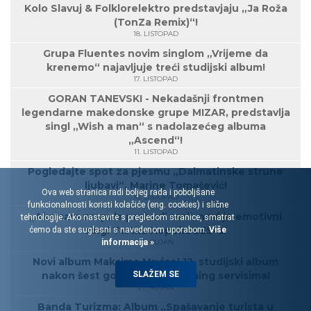
Kolo Slavuj & Folklorelektro predstavjaju „Ja Roža
(TonZa Remix)“!
18. LISTOPAD
Grupa Fluentes novim singlom „Vrijeme da
krenemo“ najavljuje treći studijski album!
17. LISTOPAD
GORAN TANEVSKI - Nekadašnji frontmen
legendarne makedonske grupe MIZAR, predstavlja
singl „Wish a man“ s nadolazećeg albuma
„Ascend“!
11. LISTOPAD
Pogledajte spot za pjesmu „Dalmatinske strune
ljubavi“, Marine Tomašević!
Ova web stranica radi boljeg rada i poboljšane
10. LISTOPAD
funkcionalnosti koristi kolačiće (eng. cookies) i slične
„Ako sam zaspala probudi me“, novi je emotivni
tehnologije. Ako nastavite s pregledom stranice, smatrat
singl Tvrtka Hopeka LES-a!
ćemo da ste suglasni s navedenom uporabom.
Više
informacija »
30. RUJAN
Novi album Maksima Mrvice! 12. studijski album
SLAŽEM SE
nakon šest godina, na streaming servisima!
27. RUJAN
Banda Turizma: Album „Spašavanje turista u