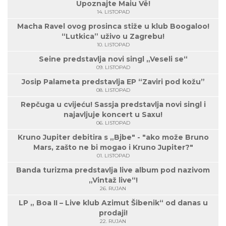
Upoznajte Maiu Vë!
14. LISTOPAD
Macha Ravel ovog prosinca stiže u klub Boogaloo!
“Lutkica” uživo u Zagrebu!
10. LISTOPAD
Seine predstavlja novi singl „Veseli se“
09. LISTOPAD
Josip Palameta predstavlja EP “Zaviri pod kožu”
08. LISTOPAD
Repčuga u cvijeću! Sassja predstavlja novi singl i
najavljuje koncert u Saxu!
06. LISTOPAD
Kruno Jupiter debitira s „Bjbe" - "ako može Bruno
Mars, zašto ne bi mogao i Kruno Jupiter?"
01. LISTOPAD
Banda turizma predstavlja live album pod nazivom
„Vintaž live“!
26. RUJAN
LP „ Boa II – Live klub Azimut Šibenik“ od danas u
prodaji!
22. RUJAN