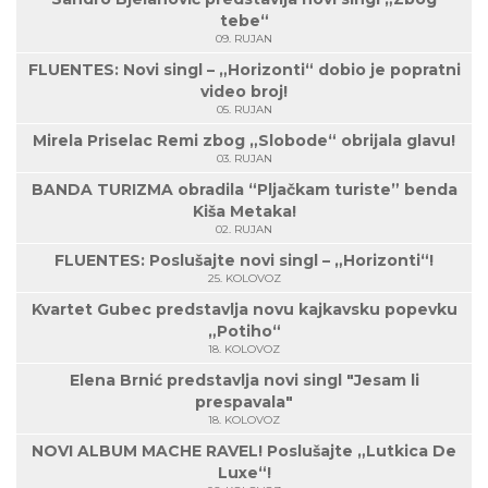
tebe“
09. RUJAN
FLUENTES: Novi singl – „Horizonti“ dobio je popratni
video broj!
05. RUJAN
Mirela Priselac Remi zbog „Slobode“ obrijala glavu!
03. RUJAN
BANDA TURIZMA obradila “Pljačkam turiste” benda
Kiša Metaka!
02. RUJAN
FLUENTES: Poslušajte novi singl – „Horizonti“!
25. KOLOVOZ
Kvartet Gubec predstavlja novu kajkavsku popevku
„Potiho“
18. KOLOVOZ
Elena Brnić predstavlja novi singl "Jesam li
prespavala"
18. KOLOVOZ
NOVI ALBUM MACHE RAVEL! Poslušajte „Lutkica De
Luxe“!