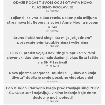
ODAJE POČAST SVOM OCU I OTVARA NOVO
GLAZBENO POGLAVLJE
24. SRPANJ
„Tajland“ se vratio kao remix. Nakon pola milijuna
streamova hit Repera iz sobe i Anne Moor u novom
ruhu!
22. SRPANJ
Bruno Rački novi singl “Da mi je još jednom”
posvećuje svim izgubljenima i voljenima
21. SRPANJ
GLISTE predstavljaju novi singl "Paprika": Viralni
slovenski duo donosi najotkačeniji okus ljeta i stiže
na SHIP festival!
15. SRPANJ
Nova pjesma Jacquesa Houdeka „Ljubav do kraja
života“ dobila je svoje posebno videoizdanje!
08. SRPANJ
Fon Biskich i Narodno blago predstavljaju singl "BEZ
ČOKOLADE" i najavljuju vinilno izdanje koje će te
doslovno moći pojesti!
07. SRPANJ