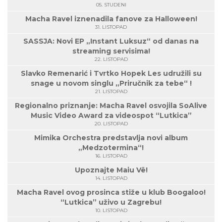
05. STUDENI
Macha Ravel iznenadila fanove za Halloween!
31. LISTOPAD
SASSJA: Novi EP „Instant Luksuz“ od danas na
streaming servisima!
22. LISTOPAD
Slavko Remenarić i Tvrtko Hopek Les udružili su
snage u novom singlu „Priručnik za tebe“ !
21. LISTOPAD
Regionalno priznanje: Macha Ravel osvojila SoAlive
Music Video Award za videospot “Lutkica”
20. LISTOPAD
Mimika Orchestra predstavlja novi album
„Medzotermina“!
16. LISTOPAD
Upoznajte Maiu Vë!
14. LISTOPAD
Macha Ravel ovog prosinca stiže u klub Boogaloo!
“Lutkica” uživo u Zagrebu!
10. LISTOPAD