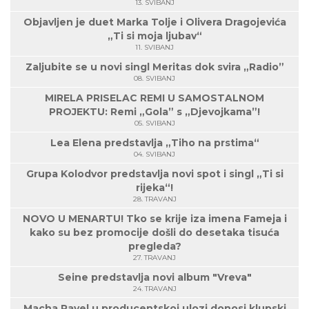
13. SVIBANJ
Objavljen je duet Marka Tolje i Olivera Dragojevića
„Ti si moja ljubav“
11. SVIBANJ
Zaljubite se u novi singl Meritas dok svira „Radio”
08. SVIBANJ
MIRELA PRISELAC REMI U SAMOSTALNOM
PROJEKTU: Remi „Gola” s „Djevojkama”!
05. SVIBANJ
Lea Elena predstavlja „Tiho na prstima“
04. SVIBANJ
Grupa Kolodvor predstavlja novi spot i singl „Ti si
rijeka“!
28. TRAVANJ
NOVO U MENARTU! Tko se krije iza imena Fameja i
kako su bez promocije došli do desetaka tisuća
pregleda?
27. TRAVANJ
Seine predstavlja novi album "Vreva"
24. TRAVANJ
Macha Ravel u producentskoj ulozi donosi klupski