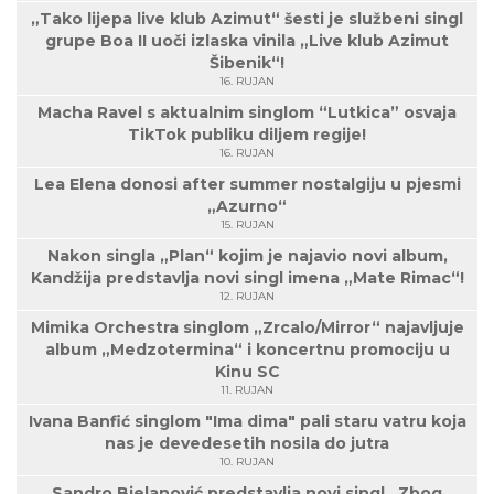
„Tako lijepa live klub Azimut“ šesti je službeni singl
grupe Boa II uoči izlaska vinila „Live klub Azimut
Šibenik“!
16. RUJAN
Macha Ravel s aktualnim singlom “Lutkica” osvaja
TikTok publiku diljem regije!
16. RUJAN
Lea Elena donosi after summer nostalgiju u pjesmi
„Azurno“
15. RUJAN
Nakon singla „Plan“ kojim je najavio novi album,
Kandžija predstavlja novi singl imena „Mate Rimac“!
12. RUJAN
Mimika Orchestra singlom „Zrcalo/Mirror“ najavljuje
album „Medzotermina“ i koncertnu promociju u
Kinu SC
11. RUJAN
Ivana Banfić singlom "Ima dima" pali staru vatru koja
nas je devedesetih nosila do jutra
10. RUJAN
Sandro Bjelanović predstavlja novi singl „Zbog