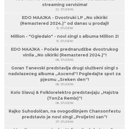
streaming servisima!
22. STUDENI
EDO MAAJKA - Dvostruki LP „No sikiriki
(Remastered 2024.)“ od danas u prodaji!
15. STUDENI
Million - "Ogledalo" - novi singl s albuma Million 2!
15. STUDENI
EDO MAAJKA - Počele prednarudžbe dvostrukog
vinila „No sikiriki (Remastered 2024.)“!
08. STUDENI
Goran Tanevski predstavlja drugi službeni singl s
nadolazećeg albuma „Ascend“! Pogledajte spot za
pjesmu „Sreken den“!
08. STUDENI
Kolo Slavuj & Folklorelektro predstavjaju „Hajstra
(TonZa Remix)“!
08. STUDENI
Rajko Suhodolčan, na ovogodišnjem Chansonfestu
predstavio je novi singl „Proljetni san“!
07. STUDENI