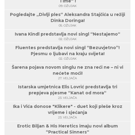
Time“ !
09. OŽUJAK
Pogledajte „Divlji ples“ Aleksandra Stajčića u režiji
Dinka Doringa!
05. OŽUJAK
Ivana Kindl predstavlja novi singl “Nestajemo“
02. OŽUJAK
Fluentes predstavlja novi singl “Bezuvjetno”!
Pjesmu o ljubavi na kraju svijeta!
02. OŽUJAK
Šarena pojava novom singlu ne zna reći ne – ni vi
nećete moći!
27. VELJAČA
Istarska umjetnica Elis Lovrić predstavlja tri
prepjeva pjesme “Kanat od mora“
23. VELJAČA
Ika i Vića donose "Klikere" - duet koji pleše kroz
vrijeme i sjećanja
23. VELJAČA
Erotic Biljan & His Heretics imaju novi album
“Practical Sinners“