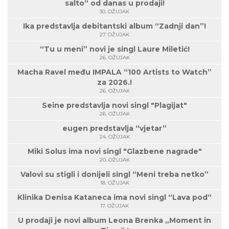
salto“ od danas u prodaji!
30. OŽUJAK
Ika predstavlja debitantski album “Zadnji dan”!
27. OŽUJAK
“Tu u meni” novi je singl Laure Miletić!
26. OŽUJAK
Macha Ravel među IMPALA “100 Artists to Watch”
za 2026.!
26. OŽUJAK
Seine predstavlja novi singl "Plagijat"
26. OŽUJAK
eugen predstavlja “vjetar”
24. OŽUJAK
Miki Solus ima novi singl "Glazbene nagrade"
20. OŽUJAK
Valovi su stigli i donijeli singl “Meni treba netko”
18. OŽUJAK
Klinika Denisa Kataneca ima novi singl “Lava pod“
17. OŽUJAK
U prodaji je novi album Leona Brenka „Moment in