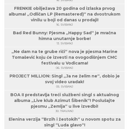
16. SVIBANJ
FRENKIE obilježava 20 godina od izlaska prvog
albuma! „Odličan LP (Remastered)“ na dvostrukom
vinilu u boji od danas u prodaji!
16. SVIBANJ
Bad Red Bunny: Pjesma „Happy Sad“ je mračna
himna unutarnje borbe!
13. SVIBANJ
„Ne dam na te grube riči“ nova je pjesma Marine
Tomašević koju će izvesti na ovogodišnjem CMC
festivalu u Vodicama!
06. SVIBANJ
PROJECT MILLION: Singl „Ja ne želim ne“, dobio je
svoj video uradak!
05. SVIBANJ
BOA II predstavlja treći službeni singl s aktualnog
albuma „Live klub Azimut Šibenik“! Poslušajte
pjesmu „Zemlja“ u live izvedbi!
30. TRAVANJ
Elenina verzija “Brzih i žestokih“ u novom spotu za
singl “Luda glavo“!