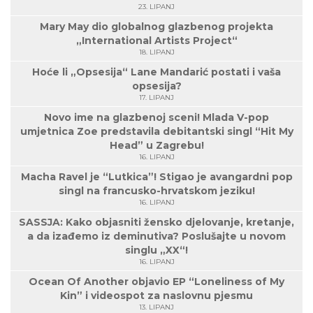
23. LIPANJ
Mary May dio globalnog glazbenog projekta
„International Artists Project“
18. LIPANJ
Hoće li „Opsesija“ Lane Mandarić postati i vaša
opsesija?
17. LIPANJ
Novo ime na glazbenoj sceni! Mlada V-pop
umjetnica Zoe predstavila debitantski singl “Hit My
Head” u Zagrebu!
16. LIPANJ
Macha Ravel je “Lutkica”! Stigao je avangardni pop
singl na francusko-hrvatskom jeziku!
16. LIPANJ
SASSJA: Kako objasniti žensko djelovanje, kretanje,
a da izađemo iz deminutiva? Poslušajte u novom
singlu „XX“!
16. LIPANJ
Ocean Of Another objavio EP “Loneliness of My
Kin” i videospot za naslovnu pjesmu
13. LIPANJ