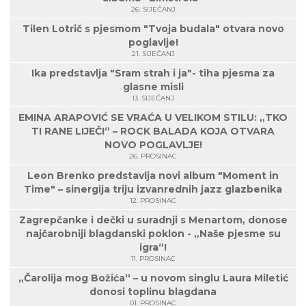
26. SIJEČANJ
Tilen Lotrič s pjesmom "Tvoja budala" otvara novo
poglavlje!
21. SIJEČANJ
Ika predstavlja "Sram strah i ja"- tiha pjesma za
glasne misli
13. SIJEČANJ
EMINA ARAPOVIĆ SE VRAĆA U VELIKOM STILU: „TKO
TI RANE LIJEČI“ – ROCK BALADA KOJA OTVARA
NOVO POGLAVLJE!
26. PROSINAC
Leon Brenko predstavlja novi album "Moment in
Time" – sinergija triju izvanrednih jazz glazbenika
12. PROSINAC
Zagrepčanke i dečki u suradnji s Menartom, donose
najčarobniji blagdanski poklon - „Naše pjesme su
igra“!
11. PROSINAC
„Čarolija mog Božića“ – u novom singlu Laura Miletić
donosi toplinu blagdana
01. PROSINAC