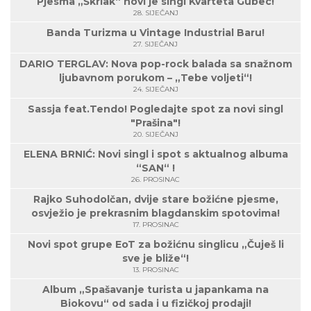
Pjesma „Škrlak“ novi je singl Kvarteta Gubec!
28. SIJEČANJ
Banda Turizma u Vintage Industrial Baru!
27. SIJEČANJ
DARIO TERGLAV: Nova pop-rock balada sa snažnom
ljubavnom porukom – „Tebe voljeti“!
24. SIJEČANJ
Sassja feat.Tendo! Pogledajte spot za novi singl
"Prašina"!
20. SIJEČANJ
ELENA BRNIĆ: Novi singl i spot s aktualnog albuma
“SAN“ !
26. PROSINAC
Rajko Suhodolčan, dvije stare božićne pjesme,
osvježio je prekrasnim blagdanskim spotovima!
17. PROSINAC
Novi spot grupe EoT za božićnu singlicu „Čuješ li
sve je bliže“!
13. PROSINAC
Album „Spašavanje turista u japankama na
Biokovu“ od sada i u fizičkoj prodaji!