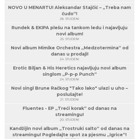
NOVO U MENARTU! Aleksandar Stajčić – „Treba nam
čudo“!
28. STUDENI
Rundek & EKIPA plešu na tankom ledu i najavljuju
novi album!
25. STUDENI
Novi album Mimike Orchestra „Medzotermina“ od
danas u prodaji!
24. STUDENI
Erotic Biljan & His Heretics najavljuju novi album
singlom „P-p-p Punch“
24. STUDENI
Novi singl Brune Račkog "Tako lako" ulazi u uho –
poslušajte!
21. STUDENI
Fluentes - EP „Treći korak“ od danas na
streamingu!
20. STUDENI
Kandžijin novi album „Trostruki salto“ od danas na
streamingu! Pogledajte spot za pjesmu „Igrice“!