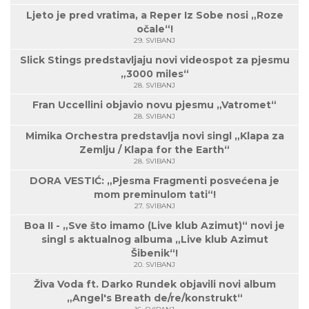
Ljeto je pred vratima, a Reper Iz Sobe nosi „Roze
očale“!
29. SVIBANJ
Slick Stings predstavljaju novi videospot za pjesmu
„3000 miles“
28. SVIBANJ
Fran Uccellini objavio novu pjesmu „Vatromet“
28. SVIBANJ
Mimika Orchestra predstavlja novi singl „Klapa za
Zemlju / Klapa for the Earth“
28. SVIBANJ
DORA VESTIĆ: „Pjesma Fragmenti posvećena je
mom preminulom tati“!
27. SVIBANJ
Boa II - „Sve što imamo (Live klub Azimut)“ novi je
singl s aktualnog albuma „Live klub Azimut
Šibenik“!
20. SVIBANJ
Živa Voda ft. Darko Rundek objavili novi album
„Angel's Breath de/re/konstrukt“