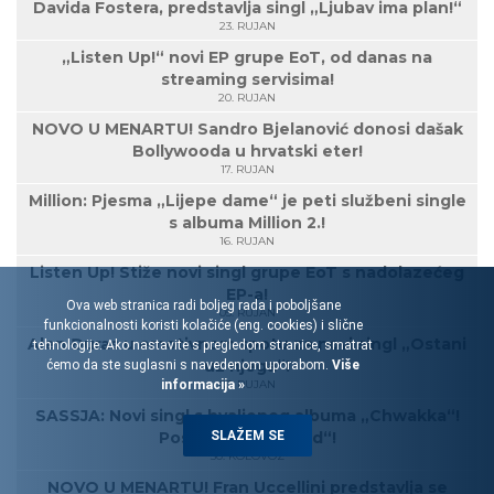
Davida Fostera, predstavlja singl „Ljubav ima plan!“
23. RUJAN
„Listen Up!“ novi EP grupe EoT, od danas na
streaming servisima!
20. RUJAN
NOVO U MENARTU! Sandro Bjelanović donosi dašak
Bollywooda u hrvatski eter!
17. RUJAN
Million: Pjesma „Lijepe dame“ je peti službeni single
s albuma Million 2.!
16. RUJAN
Listen Up! Stiže novi singl grupe EoT s nadolazećeg
EP-a!
Ova web stranica radi boljeg rada i poboljšane
05. RUJAN
funkcionalnosti koristi kolačiće (eng. cookies) i slične
Alen Đuras u emotivnom spotu za novi singl „Ostani
tehnologije. Ako nastavite s pregledom stranice, smatrat
uz njega“!
ćemo da ste suglasni s navedenom uporabom.
Više
informacija »
03. RUJAN
SASSJA: Novi singl s hvaljenog albuma „Chwakka“!
SLAŽEM SE
Poslušajte „KadKad“!
30. KOLOVOZ
NOVO U MENARTU! Fran Uccellini predstavlja se