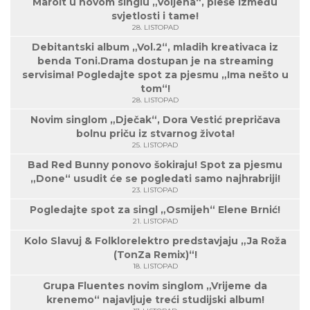
Marolt u novom singlu „Voljena“, pleše između
svjetlosti i tame!
28. LISTOPAD
Debitantski album „Vol.2“, mladih kreativaca iz
benda Toni.Drama dostupan je na streaming
servisima! Pogledajte spot za pjesmu „Ima nešto u
tom“!
28. LISTOPAD
Novim singlom „Dječak“, Dora Vestić prepričava
bolnu priču iz stvarnog života!
25. LISTOPAD
Bad Red Bunny ponovo šokiraju! Spot za pjesmu
„Done“ usudit će se pogledati samo najhrabriji!
23. LISTOPAD
Pogledajte spot za singl „Osmijeh“ Elene Brnić!
21. LISTOPAD
Kolo Slavuj & Folklorelektro predstavjaju „Ja Roža
(TonZa Remix)“!
18. LISTOPAD
Grupa Fluentes novim singlom „Vrijeme da
krenemo“ najavljuje treći studijski album!