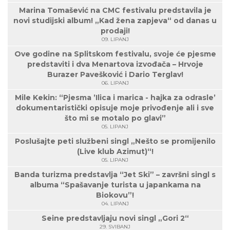
Marina Tomašević na CMC festivalu predstavila je
novi studijski album! „Kad žena zapjeva“ od danas u
prodaji!
09. LIPANJ
Ove godine na Splitskom festivalu, svoje će pjesme
predstaviti i dva Menartova izvođača – Hrvoje
Burazer Pavešković i Dario Terglav!
06. LIPANJ
Mile Kekin: “Pjesma ’Ilica i marica - hajka za odrasle’
dokumentaristički opisuje moje privođenje ali i sve
što mi se motalo po glavi”
05. LIPANJ
Poslušajte peti službeni singl „Nešto se promijenilo
(Live klub Azimut)“!
05. LIPANJ
Banda turizma predstavlja “Jet Ski” – završni singl s
albuma “Spašavanje turista u japankama na
Biokovu”!
04. LIPANJ
Seine predstavljaju novi singl „Gori 2“
29. SVIBANJ