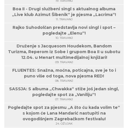
19. TRAVANJ
Boa II - Drugi službeni singl s aktualnog albuma
„Live klub Azimut Šibenik“ je pjesma „Lacrima“!
11. TRAVANJ
Rajko Suhodolčan predstavlja novi singl i spot –
pogledajte „Elenu“!
10. TRAVANJ
Druženje s Jacquesom Houdekom, Bandom
Turizma, Reperom iz Sobe i grupom Boa II u subotu
12.04. u Menart multimedijalnoj knjižari!
09. TRAVANJ
FLUENTES: Snažna, moćna, poticajna, sve je to i
puno više od toga, nova pjesma RED!
08. TRAVANJ
SASSJA: S albuma „Chwakka“ stiže još jedan singl,
pogledajte spot za „Vaniliju“!
07. TRAVANJ
Pogledajte spot za pjesmu „A što ću kada volim te“
s kojom će Lana Mandarić nastupiti na
ovogodišnjem Zagrebačkom festivalu!
24. OŽUJAK