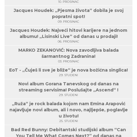
10. PROSINAC
Jacques Houdek: „Pjesma života“ dobila je svoj
popratni spot!
09. PROSINAC
Jacques Houdek: Najveći hitovi karijere na jednom
albumu! „Lisinski Live“ od danas u prodaji!
06. PROSINAC
MARKO ZEKANOVIĆ: Nova zavodljiva balada
šarmantnog Zadranina!
03. PROSINAC
EoT - „Čuješ li sve je bliže“ je nova božićna singlica!
29. STUDENI
Novi album Gorana Tanevskog od danas na
streaming servisima! Poslušajte „Ascend“ !
29. STUDENI
„Ruža“ je rock balada kojom nam Emina Arapović
najavljuje novi album, ali i novo, najljepše, poglavlje
u životu!
25. STUDENI
Bad Red Bunny: Debitantski studijski album “Can
You Tell Me What Comes Next?” od danas na