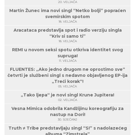
20. VELJAČA
Martin Žunec ima novi singl “Netko bolji” popraćen
svemirskim spotom
18. VELJAČA
Aracataca predstavlja spot i radio verziju singla
“Kriv si samo ti”
18. VELJAČA
REMI u novom seksi spotu otkriva identitet svog
supruga!
11. VELJAČA
FLUENTES: „Ako jedno drugom ne oprostimo sve“
četvrti je službeni singl s nedavno objavljenog EP-ija
„Treći korak“!
05. VELJAČA
„Tako ljepa“ je novi singl Krune Jupitera!
02. VELJAČA
Vesna Mimica odobrila Kandžijinu koreografiju za
nastup na Dori!
30. SIJEČANJ
Truth ≠ Tribe predstavljaju singl “S!” s nadolazećeg
albuma “Zimstrela”