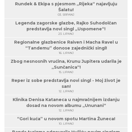
Rundek & Ekipa s pjesmom „Rijeka“ najavljuju
Šalatu!
03. SRPANJ
Legenda zagorske glazbe, Rajko Suhodolčan
predstavlja novi singl „Uspomene“!
23. LIPANJ
Regionalne glazbenice Raiven i Macha Ravel u
“Tandemu” donose zajednički singl!
16. LIPANJ
Zbog nesnosnih vrućina, Krunu Jupitera udarila je
„Sunčanica“!
15. LIPANJ
Reper iz sobe predstavlja novi singl - Moj život je
san!
12. LIPANJ
Klinika Denisa Kataneca u najmračnijem izdanju
dosad na novom albumu „Ununani“
12. LIPANJ
“Gori kuća” u novom spotu Martina Žuneca!
10. LIPANJ