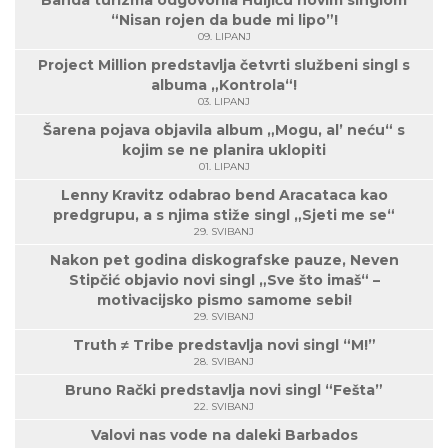
Banda turizma odgovorila Huljiću novim singlom
“Nisan rojen da bude mi lipo”!
09. LIPANJ
Project Million predstavlja četvrti službeni singl s
albuma „Kontrola“!
03. LIPANJ
Šarena pojava objavila album „Mogu, al’ neću“ s
kojim se ne planira uklopiti
01. LIPANJ
Lenny Kravitz odabrao bend Aracataca kao
predgrupu, a s njima stiže singl „Sjeti me se“
29. SVIBANJ
Nakon pet godina diskografske pauze, Neven
Stipčić objavio novi singl „Sve što imaš“ –
motivacijsko pismo samome sebi!
29. SVIBANJ
Truth ≠ Tribe predstavlja novi singl “M!”
28. SVIBANJ
Bruno Rački predstavlja novi singl “Fešta”
22. SVIBANJ
Valovi nas vode na daleki Barbados