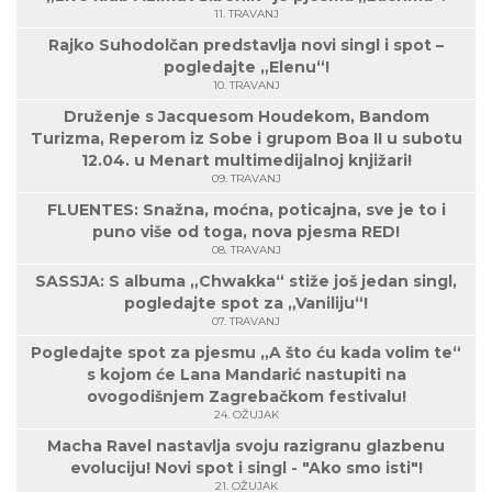
11. TRAVANJ
Rajko Suhodolčan predstavlja novi singl i spot –
pogledajte „Elenu“!
10. TRAVANJ
Druženje s Jacquesom Houdekom, Bandom
Turizma, Reperom iz Sobe i grupom Boa II u subotu
12.04. u Menart multimedijalnoj knjižari!
09. TRAVANJ
FLUENTES: Snažna, moćna, poticajna, sve je to i
puno više od toga, nova pjesma RED!
08. TRAVANJ
SASSJA: S albuma „Chwakka“ stiže još jedan singl,
pogledajte spot za „Vaniliju“!
07. TRAVANJ
Pogledajte spot za pjesmu „A što ću kada volim te“
s kojom će Lana Mandarić nastupiti na
ovogodišnjem Zagrebačkom festivalu!
24. OŽUJAK
Macha Ravel nastavlja svoju razigranu glazbenu
evoluciju! Novi spot i singl - "Ako smo isti"!
21. OŽUJAK