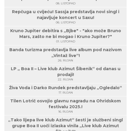
08. LISTOPAD
Repčuga u cvijeću! Sassja predstavlja novi singl i
najavljuje koncert u Saxu!
06. LISTOPAD
Kruno Jupiter debitira s „Bjbe" - "ako može Bruno
Mars, zašto ne bi mogao i Kruno Jupiter?"
01. LISTOPAD
Banda turizma predstavlja live album pod nazivom
„Vintaž live“!
26. RUJAN
LP „ Boa II – Live klub Azimut Šibenik“ od danas u
prodaji!
22. RUJAN
Živa Voda i Darko Rundek predstavljaju „Ogledalo“
17. RUJAN
Tilen Lotrič osvojio glavnu nagradu na Ohridskom
festivalu 2025.!
16. RUJAN
„Tako lijepa live klub Azimut“ šesti je službeni singl
grupe Boa II uoči izlaska vinila „Live klub Azimut