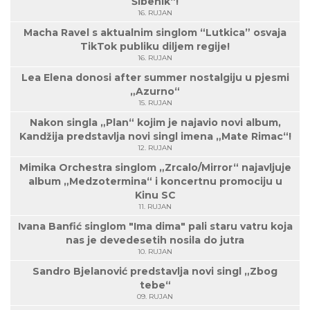
Šibenik“!
16. RUJAN
Macha Ravel s aktualnim singlom “Lutkica” osvaja
TikTok publiku diljem regije!
16. RUJAN
Lea Elena donosi after summer nostalgiju u pjesmi
„Azurno“
15. RUJAN
Nakon singla „Plan“ kojim je najavio novi album,
Kandžija predstavlja novi singl imena „Mate Rimac“!
12. RUJAN
Mimika Orchestra singlom „Zrcalo/Mirror“ najavljuje
album „Medzotermina“ i koncertnu promociju u
Kinu SC
11. RUJAN
Ivana Banfić singlom "Ima dima" pali staru vatru koja
nas je devedesetih nosila do jutra
10. RUJAN
Sandro Bjelanović predstavlja novi singl „Zbog
tebe“
09. RUJAN