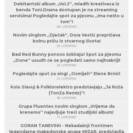
Debitantski album „Vol.2“, mladih kreativaca iz
benda Toni.Drama dostupan je na streaming
servisima! Pogledajte spot za pjesmu „Ima nešto u
tom“!
28. LISTOPAD
Novim singlom „Dječak“, Dora Vestić prepričava
bolnu priču iz stvarnog života!
25. LISTOPAD
Bad Red Bunny ponovo šokiraju! Spot za pjesmu
„Done“ usudit će se pogledati samo najhrabriji!
23. LISTOPAD
Pogledajte spot za singl „Osmijeh“ Elene Brnić!
21. LISTOPAD
Kolo Slavuj & Folklorelektro predstavjaju „Ja Roža
(TonZa Remix)“!
18. LISTOPAD
Grupa Fluentes novim singlom „Vrijeme da
krenemo“ najavljuje treći studijski album!
17. LISTOPAD
GORAN TANEVSKI - Nekadašnji frontmen
legendarne makedonske grupe MIZAR, predstavlja