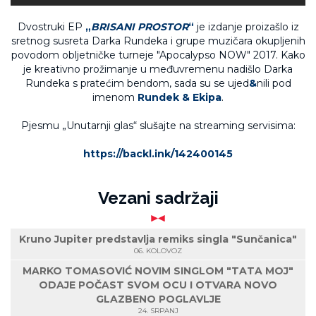
Dvostruki EP
„
BRISANI PROSTOR
“
je izdanje proizašlo iz
sretnog susreta Darka Rundeka i grupe muzičara okupljenih
povodom obljetničke turneje "Apocalypso NOW" 2017. Kako
je kreativno prožimanje u međuvremenu nadišlo Darka
Rundeka s pratećim bendom, sada su se ujed
&
nili pod
imenom
Rundek & Ekipa
.
Pjesmu „Unutarnji glas“ slušajte na streaming servisima:
https://backl.ink/142400145
Vezani sadržaji
Kruno Jupiter predstavlja remiks singla "Sunčanica"
06. KOLOVOZ
MARKO TOMASOVIĆ NOVIM SINGLOM "TATA MOJ"
ODAJE POČAST SVOM OCU I OTVARA NOVO
GLAZBENO POGLAVLJE
24. SRPANJ