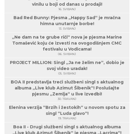
vinilu u boji od danas u prodaji!
16. SVIBANJ
Bad Red Bunny: Pjesma „Happy Sad“ je mračna
himna unutarnje borbe!
13. SVIBANJ
„Ne dam na te grube riči“ nova je pjesma Marine
Tomašević koju će izvesti na ovogodišnjem CMC
festivalu u Vodicama!
06. SVIBANJ
PROJECT MILLION: Singl „Ja ne želim ne“, dobio je
svoj video uradak!
05. SVIBANJ
BOA II predstavlja treći službeni singl s aktualnog
albuma „Live klub Azimut Šibenik“! Poslušajte
pjesmu „Zemlja“ u live izvedbi!
30. TRAVANJ
Elenina verzija “Brzih i žestokih“ u novom spotu za
singl “Luda glavo“!
19. TRAVANJ
Boa II - Drugi službeni singl s aktualnog albuma
„Live klub Azimut Šibenik“ je pjesma „Lacrima“!