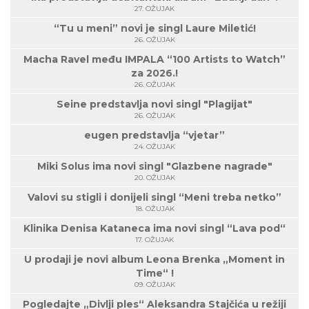
27. OŽUJAK
“Tu u meni” novi je singl Laure Miletić!
26. OŽUJAK
Macha Ravel među IMPALA “100 Artists to Watch”
za 2026.!
26. OŽUJAK
Seine predstavlja novi singl "Plagijat"
26. OŽUJAK
eugen predstavlja “vjetar”
24. OŽUJAK
Miki Solus ima novi singl "Glazbene nagrade"
20. OŽUJAK
Valovi su stigli i donijeli singl “Meni treba netko”
18. OŽUJAK
Klinika Denisa Kataneca ima novi singl “Lava pod“
17. OŽUJAK
U prodaji je novi album Leona Brenka „Moment in
Time“ !
09. OŽUJAK
Pogledajte „Divlji ples“ Aleksandra Stajčića u režiji