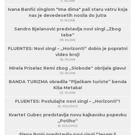
11. RUJAN
Ivana Banfić singlom "Ima dima" pali staru vatru koja
nas je devedesetih nosila do jutra
10. RUJAN
Sandro Bjelanović predstavlja novi singl „Zbog
tebe“
09. RUJAN
FLUENTES: Novi singl – „Horizonti“ dobio je popratni
video broj!
05. RUJAN
Mirela Priselac Remi zbog „Slobode“ obrijala glavu!
03. RUJAN
BANDA TURIZMA obradila “Pljačkam turiste” benda
Kiša Metaka!
02. RUJAN
FLUENTES: Poslušajte novi singl – „Horizonti“!
25. KOLOVOZ
Kvartet Gubec predstavlja novu kajkavsku popevku
„Potiho“
18. KOLOVOZ
Elena Brnić predstavlja novi singl "Jesam li