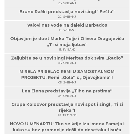
28. SVIBANJ
Bruno Rački predstavlja novi singl “Fešta”
22. SVIBANJ
Valovi nas vode na daleki Barbados
13. SVIBANJ
Objavljen je duet Marka Tolje i Olivera Dragojevića
„Ti si moja ljubav“
11. SVIBANJ
Zaljubite se u novi singl Meritas dok svira „Radio”
08. SVIBANJ
MIRELA PRISELAC REMI U SAMOSTALNOM
PROJEKTU: Remi „Gola” s „Djevojkama”!
05. SVIBANJ
Lea Elena predstavlja „Tiho na prstima“
04. SVIBANJ
Grupa Kolodvor predstavlja novi spot i singl „Ti si
rijeka“!
28. TRAVANJ
NOVO U MENARTU! Tko se krije iza imena Fameja i
kako su bez promocije došli do desetaka tisuća