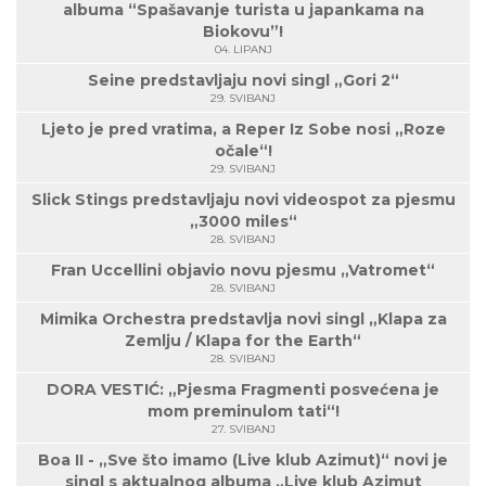
albuma “Spašavanje turista u japankama na
Biokovu”!
04. LIPANJ
Seine predstavljaju novi singl „Gori 2“
29. SVIBANJ
Ljeto je pred vratima, a Reper Iz Sobe nosi „Roze
očale“!
29. SVIBANJ
Slick Stings predstavljaju novi videospot za pjesmu
„3000 miles“
28. SVIBANJ
Fran Uccellini objavio novu pjesmu „Vatromet“
28. SVIBANJ
Mimika Orchestra predstavlja novi singl „Klapa za
Zemlju / Klapa for the Earth“
28. SVIBANJ
DORA VESTIĆ: „Pjesma Fragmenti posvećena je
mom preminulom tati“!
27. SVIBANJ
Boa II - „Sve što imamo (Live klub Azimut)“ novi je
singl s aktualnog albuma „Live klub Azimut