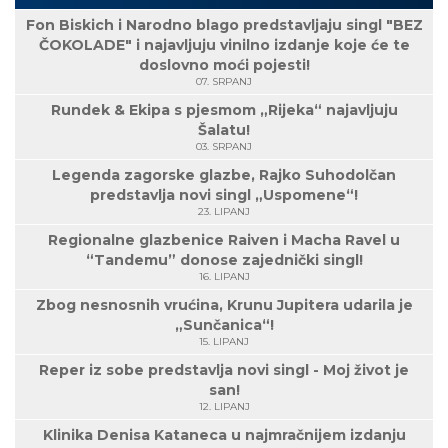
Fon Biskich i Narodno blago predstavljaju singl "BEZ
ČOKOLADE" i najavljuju vinilno izdanje koje će te
doslovno moći pojesti!
07. SRPANJ
Rundek & Ekipa s pjesmom „Rijeka“ najavljuju
Šalatu!
03. SRPANJ
Legenda zagorske glazbe, Rajko Suhodolčan
predstavlja novi singl „Uspomene“!
23. LIPANJ
Regionalne glazbenice Raiven i Macha Ravel u
“Tandemu” donose zajednički singl!
16. LIPANJ
Zbog nesnosnih vrućina, Krunu Jupitera udarila je
„Sunčanica“!
15. LIPANJ
Reper iz sobe predstavlja novi singl - Moj život je
san!
12. LIPANJ
Klinika Denisa Kataneca u najmračnijem izdanju