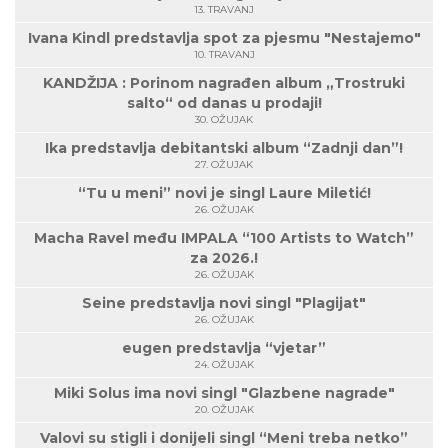
13. TRAVANJ
Ivana Kindl predstavlja spot za pjesmu "Nestajemo"
10. TRAVANJ
KANDŽIJA : Porinom nagrađen album „Trostruki
salto“ od danas u prodaji!
30. OŽUJAK
Ika predstavlja debitantski album “Zadnji dan”!
27. OŽUJAK
“Tu u meni” novi je singl Laure Miletić!
26. OŽUJAK
Macha Ravel među IMPALA “100 Artists to Watch”
za 2026.!
26. OŽUJAK
Seine predstavlja novi singl "Plagijat"
26. OŽUJAK
eugen predstavlja “vjetar”
24. OŽUJAK
Miki Solus ima novi singl "Glazbene nagrade"
20. OŽUJAK
Valovi su stigli i donijeli singl “Meni treba netko”