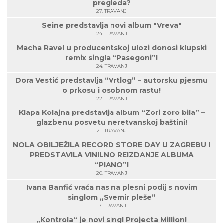
pregleda?
27. TRAVANJ
Seine predstavlja novi album "Vreva"
24. TRAVANJ
Macha Ravel u producentskoj ulozi donosi klupski
remix singla “Pasegoni”!
24. TRAVANJ
Dora Vestić predstavlja “Vrtlog” – autorsku pjesmu
o prkosu i osobnom rastu!
22. TRAVANJ
Klapa Kolajna predstavlja album “Zori zoro bila” –
glazbenu posvetu neretvanskoj baštini!
21. TRAVANJ
NOLA OBILJEŽILA RECORD STORE DAY U ZAGREBU I
PREDSTAVILA VINILNO REIZDANJE ALBUMA
“PIANO”!
20. TRAVANJ
Ivana Banfić vraća nas na plesni podij s novim
singlom „Svemir pleše”
17. TRAVANJ
„Kontrola“ je novi singl Projecta Million!