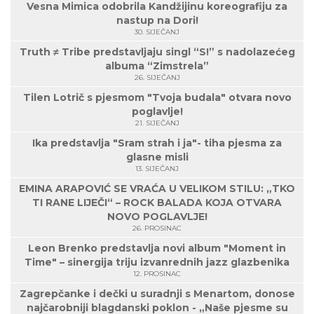
Vesna Mimica odobrila Kandžijinu koreografiju za
nastup na Dori!
30. SIJEČANJ
Truth ≠ Tribe predstavljaju singl “S!” s nadolazećeg
albuma “Zimstrela”
26. SIJEČANJ
Tilen Lotrič s pjesmom "Tvoja budala" otvara novo
poglavlje!
21. SIJEČANJ
Ika predstavlja "Sram strah i ja"- tiha pjesma za
glasne misli
13. SIJEČANJ
EMINA ARAPOVIĆ SE VRAĆA U VELIKOM STILU: „TKO
TI RANE LIJEČI“ – ROCK BALADA KOJA OTVARA
NOVO POGLAVLJE!
26. PROSINAC
Leon Brenko predstavlja novi album "Moment in
Time" – sinergija triju izvanrednih jazz glazbenika
12. PROSINAC
Zagrepčanke i dečki u suradnji s Menartom, donose
najčarobniji blagdanski poklon - „Naše pjesme su