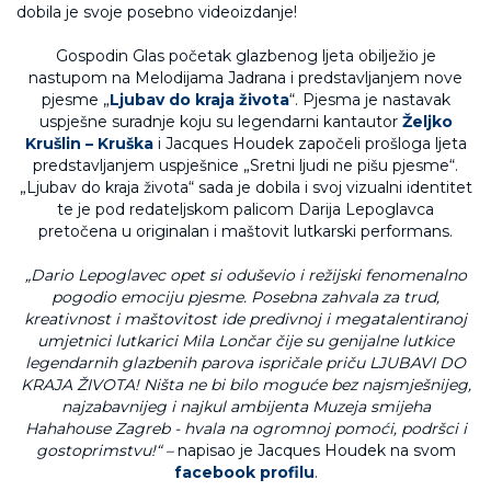
Gospodin Glas početak glazbenog ljeta obilježio je
nastupom na Melodijama Jadrana i predstavljanjem nove
pjesme „
Ljubav do kraja života
“. Pjesma je nastavak
uspješne suradnje koju su legendarni kantautor
Željko
Krušlin – Kruška
i Jacques Houdek započeli prošloga ljeta
predstavljanjem uspješnice „Sretni ljudi ne pišu pjesme“.
„Ljubav do kraja života“ sada je dobila i svoj vizualni identitet
te je pod redateljskom palicom Darija Lepoglavca
pretočena u originalan i maštovit lutkarski performans.
„Dario Lepoglavec opet si oduševio i režijski fenomenalno
pogodio emociju pjesme. Posebna zahvala za trud,
kreativnost i maštovitost ide predivnoj i megatalentiranoj
umjetnici lutkarici Mila Lončar čije su genijalne lutkice
legendarnih glazbenih parova ispričale priču LJUBAVI DO
KRAJA ŽIVOTA! Ništa ne bi bilo moguće bez najsmješnijeg,
najzabavnijeg i najkul ambijenta Muzeja smijeha
Hahahouse Zagreb - hvala na ogromnoj pomoći, podršci i
gostoprimstvu!“ –
napisao je Jacques Houdek na svom
facebook profilu
.