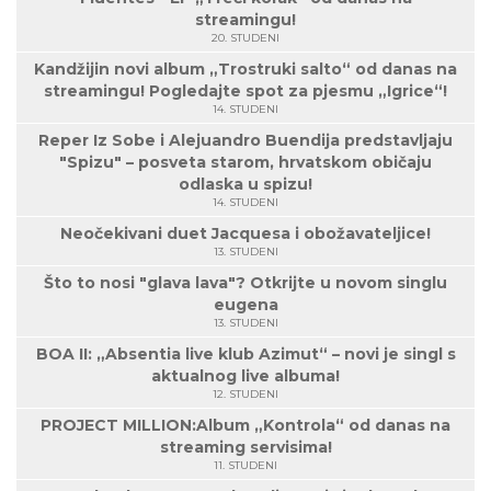
streamingu!
20. STUDENI
Kandžijin novi album „Trostruki salto“ od danas na
streamingu! Pogledajte spot za pjesmu „Igrice“!
14. STUDENI
Reper Iz Sobe i Alejuandro Buendija predstavljaju
"Spizu" – posveta starom, hrvatskom običaju
odlaska u spizu!
14. STUDENI
Neočekivani duet Jacquesa i obožavateljice!
13. STUDENI
Što to nosi "glava lava"? Otkrijte u novom singlu
eugena
13. STUDENI
BOA II: „Absentia live klub Azimut“ – novi je singl s
aktualnog live albuma!
12. STUDENI
PROJECT MILLION:Album „Kontrola“ od danas na
streaming servisima!
11. STUDENI