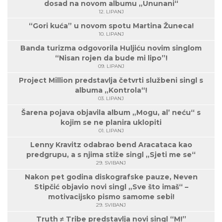
dosad na novom albumu „Ununani“
12. LIPANJ
“Gori kuća” u novom spotu Martina Žuneca!
10. LIPANJ
Banda turizma odgovorila Huljiću novim singlom
“Nisan rojen da bude mi lipo”!
09. LIPANJ
Project Million predstavlja četvrti službeni singl s
albuma „Kontrola“!
03. LIPANJ
Šarena pojava objavila album „Mogu, al’ neću“ s
kojim se ne planira uklopiti
01. LIPANJ
Lenny Kravitz odabrao bend Aracataca kao
predgrupu, a s njima stiže singl „Sjeti me se“
29. SVIBANJ
Nakon pet godina diskografske pauze, Neven
Stipčić objavio novi singl „Sve što imaš“ –
motivacijsko pismo samome sebi!
29. SVIBANJ
Truth ≠ Tribe predstavlja novi singl “M!”