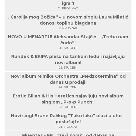
igra“!
11. PROSINAC
„Čarolija mog Božića“ – u novom singlu Laura Miletić
donosi toplinu blagdana
01. PROSINAC
NOVO U MENARTU! Aleksandar Stajčić – „Treba nam
čudo“!
28. STUDENI
Rundek & EKIPA plešu na tankom ledu i najavljuju
novi album!
25. STUDENI
Novi album Mimike Orchestra „Medzotermina“ od
danas u prodaji!
24. STUDENI
Erotic Biljan & His Heretics najavljuju novi album
singlom „P-p-p Punch“
24. STUDENI
Novi singl Brune Račkog "Tako lako" ulazi u uho –
poslušajte!
21. STUDENI
Fluentes - EP „Treći korak“ od danas na