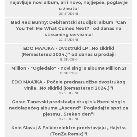
najavljuje novi album, ali i novo, najljepše, poglavlje
u životu!
25. STUDENI
Bad Red Bunny: Debitantski studijski album “Can
You Tell Me What Comes Next?” od danas na
streaming servisima!
22. STUDENI
EDO MAAJKA - Dvostruki LP „No sikiriki
(Remastered 2024.)“ od danas u prodaji!
15. STUDENI
Million - "Ogledalo" - novi singl s albuma Million 2!
15. STUDENI
EDO MAAJKA - Počele prednarudžbe dvostrukog
vinila „No sikiriki (Remastered 2024.)“!
08. STUDENI
Goran Tanevski predstavlja drugi službeni singl s
nadolazećeg albuma „Ascend“! Pogledajte spot za
pjesmu „Sreken den“!
08. STUDENI
Kolo Slavuj & Folklorelektro predstavjaju „Hajstra
(TonZa Remix)“!