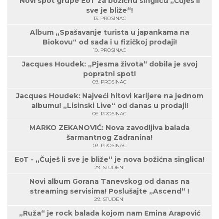
Novi spot grupe EoT za božićnu singlicu „Čuješ li
sve je bliže“!
13. PROSINAC
Album „Spašavanje turista u japankama na
Biokovu“ od sada i u fizičkoj prodaji!
10. PROSINAC
Jacques Houdek: „Pjesma života“ dobila je svoj
popratni spot!
09. PROSINAC
Jacques Houdek: Najveći hitovi karijere na jednom
albumu! „Lisinski Live“ od danas u prodaji!
06. PROSINAC
MARKO ZEKANOVIĆ: Nova zavodljiva balada
šarmantnog Zadranina!
03. PROSINAC
EoT - „Čuješ li sve je bliže“ je nova božićna singlica!
29. STUDENI
Novi album Gorana Tanevskog od danas na
streaming servisima! Poslušajte „Ascend“ !
29. STUDENI
„Ruža“ je rock balada kojom nam Emina Arapović