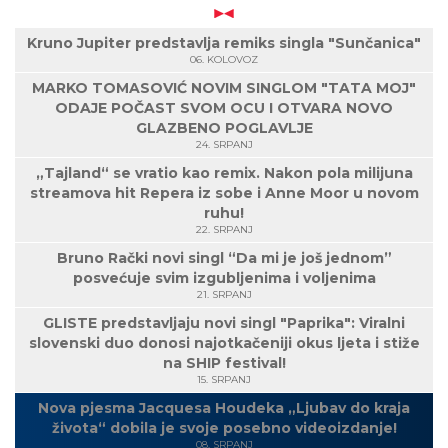
Kruno Jupiter predstavlja remiks singla "Sunčanica"
06. KOLOVOZ
MARKO TOMASOVIĆ NOVIM SINGLOM "TATA MOJ"
ODAJE POČAST SVOM OCU I OTVARA NOVO
GLAZBENO POGLAVLJE
24. SRPANJ
„Tajland“ se vratio kao remix. Nakon pola milijuna
streamova hit Repera iz sobe i Anne Moor u novom
ruhu!
22. SRPANJ
Bruno Rački novi singl “Da mi je još jednom”
posvećuje svim izgubljenima i voljenima
21. SRPANJ
GLISTE predstavljaju novi singl "Paprika": Viralni
slovenski duo donosi najotkačeniji okus ljeta i stiže
na SHIP festival!
15. SRPANJ
Nova pjesma Jacquesa Houdeka „Ljubav do kraja
života“ dobila je svoje posebno videoizdanje!
08. SRPANJ