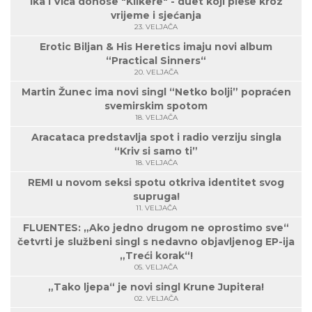
Ika i Vića donose "Klikere" - duet koji pleše kroz
vrijeme i sjećanja
23. VELJAČA
Erotic Biljan & His Heretics imaju novi album
“Practical Sinners“
20. VELJAČA
Martin Žunec ima novi singl “Netko bolji” popraćen
svemirskim spotom
18. VELJAČA
Aracataca predstavlja spot i radio verziju singla
“Kriv si samo ti”
18. VELJAČA
REMI u novom seksi spotu otkriva identitet svog
supruga!
11. VELJAČA
FLUENTES: „Ako jedno drugom ne oprostimo sve“
četvrti je službeni singl s nedavno objavljenog EP-ija
„Treći korak“!
05. VELJAČA
„Tako ljepa“ je novi singl Krune Jupitera!
02. VELJAČA