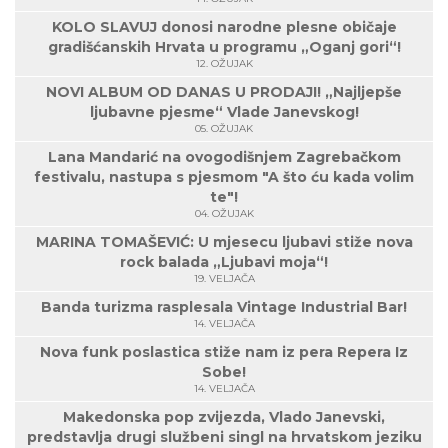
KOLO SLAVUJ donosi narodne plesne običaje
gradišćanskih Hrvata u programu „Oganj gori“!
12. OŽUJAK
NOVI ALBUM OD DANAS U PRODAJI! „Najljepše
ljubavne pjesme“ Vlade Janevskog!
05. OŽUJAK
Lana Mandarić na ovogodišnjem Zagrebačkom
festivalu, nastupa s pjesmom "A što ću kada volim
te"!
04. OŽUJAK
MARINA TOMAŠEVIĆ: U mjesecu ljubavi stiže nova
rock balada „Ljubavi moja“!
19. VELJAČA
Banda turizma rasplesala Vintage Industrial Bar!
14. VELJAČA
Nova funk poslastica stiže nam iz pera Repera Iz
Sobe!
14. VELJAČA
Makedonska pop zvijezda, Vlado Janevski,
predstavlja drugi službeni singl na hrvatskom jeziku