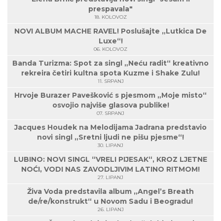
prespavala"
18. KOLOVOZ
NOVI ALBUM MACHE RAVEL! Poslušajte „Lutkica De
Luxe“!
06. KOLOVOZ
Banda Turizma: Spot za singl „Neću radit“ kreativno
rekreira četiri kultna spota Kuzme i Shake Zulu!
11. SRPANJ
Hrvoje Burazer Pavešković s pjesmom „Moje misto“
osvojio najviše glasova publike!
07. SRPANJ
Jacques Houdek na Melodijama Jadrana predstavio
novi singl „Sretni ljudi ne pišu pjesme“!
30. LIPANJ
LUBINO: NOVI SINGL “VRELI PIJESAK“, KROZ LJETNE
NOĆI, VODI NAS ZAVODLJIVIM LATINO RITMOM!
27. LIPANJ
Živa Voda predstavila album „Angel’s Breath
de/re/konstrukt“ u Novom Sadu i Beogradu!
26. LIPANJ