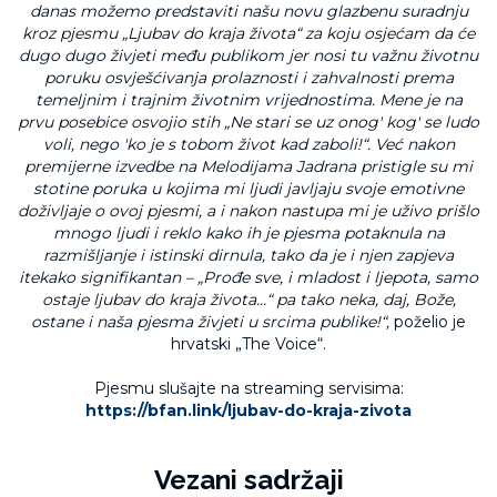
danas možemo predstaviti našu novu glazbenu suradnju
kroz pjesmu „Ljubav do kraja života“ za koju osjećam da će
dugo dugo živjeti među publikom jer nosi tu važnu životnu
poruku osvješćivanja prolaznosti i zahvalnosti prema
temeljnim i trajnim životnim vrijednostima. Mene je na
prvu posebice osvojio stih „Ne stari se uz onog' kog' se ludo
voli, nego 'ko je s tobom život kad zaboli!“. Već nakon
premijerne izvedbe na Melodijama Jadrana pristigle su mi
stotine poruka u kojima mi ljudi javljaju svoje emotivne
doživljaje o ovoj pjesmi, a i nakon nastupa mi je uživo prišlo
mnogo ljudi i reklo kako ih je pjesma potaknula na
razmišljanje i istinski dirnula, tako da je i njen zapjeva
itekako signifikantan – „Prođe sve, i mladost i ljepota, samo
ostaje ljubav do kraja života…“ pa tako neka, daj, Bože,
ostane i naša pjesma živjeti u srcima publike!“,
poželio je
hrvatski „The Voice“.
Pjesmu slušajte na streaming servisima:
https://bfan.link/ljubav-do-kraja-zivota
Vezani sadržaji