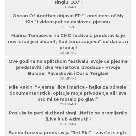
singlu „XX“!
16. LIPANJ
Ocean Of Another objavio EP “Loneliness of My
Kin” i videospot za naslovnu pjesmu
13. LIPANJ
Marina Tomašević na CMC festivalu predstavila je
novi studijski album! „Kad žena zapjeva“ od danas u
prodaji!
09. LIPANJ
Ove godine na Splitskom festivalu, svoje će pjesme
predstaviti i dva Menartova izvođača – Hrvoje
Burazer Pavešković i Dario Terglav!
06. LIPANJ
Mile Kekin: “Pjesma ’Ilica i marica - hajka za odrasle’
dokumentaristički opisuje moje privođenje ali i sve
što mi se motalo po glavi”
05. LIPANJ
Poslušajte peti službeni singl „Nešto se promijenilo
(Live klub Azimut)“!
05. LIPANJ
Banda turizma predstavlja “Jet Ski” – završni singl s