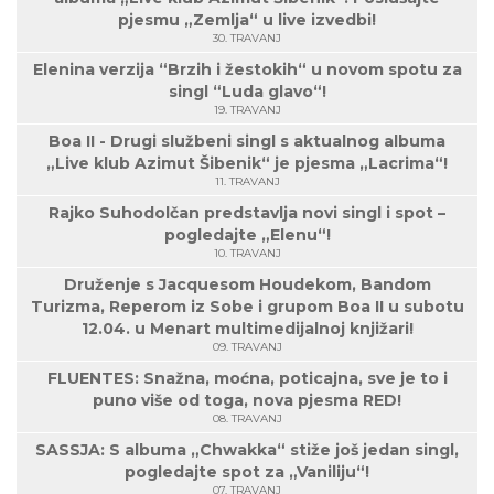
pjesmu „Zemlja“ u live izvedbi!
30. TRAVANJ
Elenina verzija “Brzih i žestokih“ u novom spotu za
singl “Luda glavo“!
19. TRAVANJ
Boa II - Drugi službeni singl s aktualnog albuma
„Live klub Azimut Šibenik“ je pjesma „Lacrima“!
11. TRAVANJ
Rajko Suhodolčan predstavlja novi singl i spot –
pogledajte „Elenu“!
10. TRAVANJ
Druženje s Jacquesom Houdekom, Bandom
Turizma, Reperom iz Sobe i grupom Boa II u subotu
12.04. u Menart multimedijalnoj knjižari!
09. TRAVANJ
FLUENTES: Snažna, moćna, poticajna, sve je to i
puno više od toga, nova pjesma RED!
08. TRAVANJ
SASSJA: S albuma „Chwakka“ stiže još jedan singl,
pogledajte spot za „Vaniliju“!
07. TRAVANJ