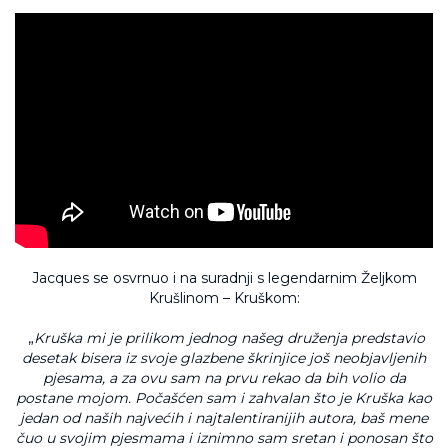
Jacques se osvrnuo i na suradnji s legendarnim Željkom
Krušlinom – Kruškom:
„
Kruška mi je prilikom jednog našeg druženja predstavio
desetak bisera iz svoje glazbene škrinjice još neobjavljenih
pjesama, a za ovu sam na prvu rekao da bih volio da
postane mojom. Počašćen sam i zahvalan što je Kruška kao
jedan od naših najvećih i najtalentiranijih autora, baš mene
čuo u svojim pjesmama i iznimno sam sretan i ponosan što