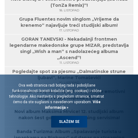
(TonZa Remix)“!
18. LISTOPAD
Grupa Fluentes novim singlom „Vrijeme da
krenemo“ najavljuje treći studijski album!
17. LISTOPAD
GORAN TANEVSKI - Nekadašnji frontmen
legendarne makedonske grupe MIZAR, predstavlja
singl „Wish a man“ s nadolazećeg albuma
„Ascend“!
11. LISTOPAD
Pogledajte spot za pjesmu „Dalmatinske strune
ljubavi“, Marine Tomašević!
10. LISTOPAD
Ova web stranica radi boljeg rada i poboljšane
funkcionalnosti koristi kolačiće (eng. cookies) i slične
„Ako sam zaspala probudi me“, novi je emotivni
tehnologije. Ako nastavite s pregledom stranice, smatrat
singl Tvrtka Hopeka LES-a!
ćemo da ste suglasni s navedenom uporabom.
Više
30. RUJAN
informacija »
Novi album Maksima Mrvice! 12. studijski album
nakon šest godina, na streaming servisima!
SLAŽEM SE
27. RUJAN
Banda Turizma: Album „Spašavanje turista u
japankama na Biokovu“ od danas na streaming