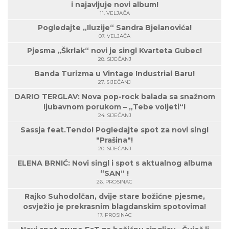
i najavljuje novi album!
11. VELJAČA
Pogledajte „Iluzije“ Sandra Bjelanovića!
07. VELJAČA
Pjesma „Škrlak“ novi je singl Kvarteta Gubec!
28. SIJEČANJ
Banda Turizma u Vintage Industrial Baru!
27. SIJEČANJ
DARIO TERGLAV: Nova pop-rock balada sa snažnom
ljubavnom porukom – „Tebe voljeti“!
24. SIJEČANJ
Sassja feat.Tendo! Pogledajte spot za novi singl
"Prašina"!
20. SIJEČANJ
ELENA BRNIĆ: Novi singl i spot s aktualnog albuma
“SAN“ !
26. PROSINAC
Rajko Suhodolčan, dvije stare božićne pjesme,
osvježio je prekrasnim blagdanskim spotovima!
17. PROSINAC