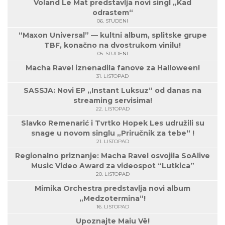
Voland Le Mat predstavlja novi singl „Kad
odrastem“
06. STUDENI
“Maxon Universal” — kultni album, splitske grupe
TBF, konačno na dvostrukom vinilu!
05. STUDENI
Macha Ravel iznenadila fanove za Halloween!
31. LISTOPAD
SASSJA: Novi EP „Instant Luksuz“ od danas na
streaming servisima!
22. LISTOPAD
Slavko Remenarić i Tvrtko Hopek Les udružili su
snage u novom singlu „Priručnik za tebe“ !
21. LISTOPAD
Regionalno priznanje: Macha Ravel osvojila SoAlive
Music Video Award za videospot “Lutkica”
20. LISTOPAD
Mimika Orchestra predstavlja novi album
„Medzotermina“!
16. LISTOPAD
Upoznajte Maiu Vë!