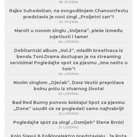
08. STUDENI
Rajko Suhodolčan, na ovogodišnjem Chansonfestu
predstavio je novi singl „Proljetni san“!
07. STUDENI
Marolt u novom singlu „Voljena“, pleše između
svjetlosti i tame!
28. LISTOPAD
Debitantski album „Vol.2“, mladih kreativaca iz
benda Toni.Drama dostupan je na streaming
servisima! Pogledajte spot za pjesmu „Ima nešto u
tom“!
28. LISTOPAD
Novim singlom „Dječak“, Dora Vestić prepričava
bolnu priču iz stvarnog života!
25. LISTOPAD
Bad Red Bunny ponovo šokiraju! Spot za pjesmu
„Done“ usudit će se pogledati samo najhrabriji!
23. LISTOPAD
Pogledajte spot za singl „Osmijeh“ Elene Brnić!
21. LISTOPAD
Kolo Slavuj & Folklorelektro predstavjaju „Ja Roža