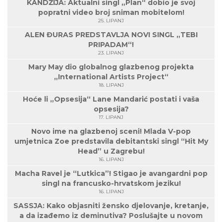
KANDŽIJA: Aktualni singl „Plan“ dobio je svoj
popratni video broj sniman mobitelom!
25. LIPANJ
ALEN ĐURAS PREDSTAVLJA NOVI SINGL „TEBI
PRIPADAM“!
23. LIPANJ
Mary May dio globalnog glazbenog projekta
„International Artists Project“
18. LIPANJ
Hoće li „Opsesija“ Lane Mandarić postati i vaša
opsesija?
17. LIPANJ
Novo ime na glazbenoj sceni! Mlada V-pop
umjetnica Zoe predstavila debitantski singl “Hit My
Head” u Zagrebu!
16. LIPANJ
Macha Ravel je “Lutkica”! Stigao je avangardni pop
singl na francusko-hrvatskom jeziku!
16. LIPANJ
SASSJA: Kako objasniti žensko djelovanje, kretanje,
a da izađemo iz deminutiva? Poslušajte u novom