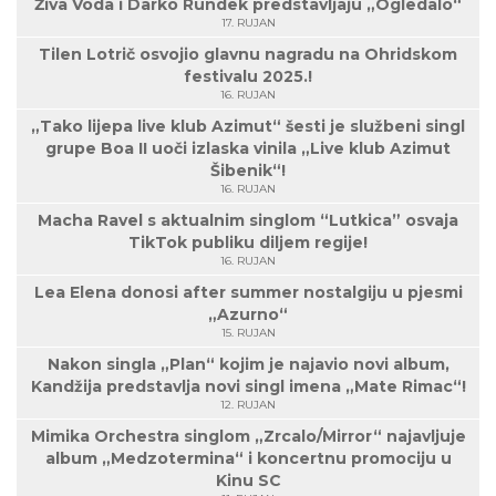
Živa Voda i Darko Rundek predstavljaju „Ogledalo“
17. RUJAN
Tilen Lotrič osvojio glavnu nagradu na Ohridskom
festivalu 2025.!
16. RUJAN
„Tako lijepa live klub Azimut“ šesti je službeni singl
grupe Boa II uoči izlaska vinila „Live klub Azimut
Šibenik“!
16. RUJAN
Macha Ravel s aktualnim singlom “Lutkica” osvaja
TikTok publiku diljem regije!
16. RUJAN
Lea Elena donosi after summer nostalgiju u pjesmi
„Azurno“
15. RUJAN
Nakon singla „Plan“ kojim je najavio novi album,
Kandžija predstavlja novi singl imena „Mate Rimac“!
12. RUJAN
Mimika Orchestra singlom „Zrcalo/Mirror“ najavljuje
album „Medzotermina“ i koncertnu promociju u
Kinu SC