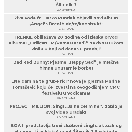
Šibenik“!
20. SVIBANJ
Živa Voda ft. Darko Rundek objavili novi album
„Angel's Breath de/re/konstrukt“
16. SVIBANJ
FRENKIE obilježava 20 godina od izlaska prvog
albuma! „Odličan LP (Remastered)“ na dvostrukom
vinilu u boji od danas u prodaji!
16. SVIBANJ
Bad Red Bunny: Pjesma „Happy Sad“ je mračna
himna unutarnje borbe!
13. SVIBANJ
„Ne dam na te grube riči“ nova je pjesma Marine
Tomašević koju će izvesti na ovogodišnjem CMC
festivalu u Vodicama!
06. SVIBANJ
PROJECT MILLION: Singl „Ja ne želim ne“, dobio je
svoj video uradak!
05. SVIBANJ
BOA II predstavlja treći službeni singl s aktualnog
albuma „Live klub Azimut Šibenik“! Poslušajte