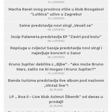
14. LISTOPAD
Macha Ravel ovog prosinca stiže u klub Boogaloo!
“Lutkica” uživo u Zagrebu!
10. LISTOPAD
Seine predstavlja novi singl „Veseli se“
09. LISTOPAD
Josip Palameta predstavlja EP “Zaviri pod kožu”
08. LISTOPAD
Repčuga u cvijeću! Sassja predstavlja novi singl i
najavljuje koncert u Saxu!
06. LISTOPAD
Kruno Jupiter debitira s „Bjbe" - "ako može Bruno
Mars, zašto ne bi mogao i Kruno Jupiter?"
01. LISTOPAD
Banda turizma predstavlja live album pod nazivom
„Vintaž live“!
26. RUJAN
LP „ Boa II – Live klub Azimut Šibenik“ od danas u
prodaji!
22. RUJAN