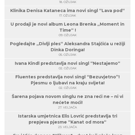
18. OŽUJAK
Klinika Denisa Kataneca ima novi singl “Lava pod“
17. OŽUJAK
U prodaji je novi album Leona Brenka „Moment in
Time“ !
09. OŽUJAK
Pogledajte „Divlji ples“ Aleksandra Stajčića u režiji
Dinka Doringa!
05. OŽUJAK
Ivana Kindl predstavlja novi singl “Nestajemo“
02. OŽUJAK
Fluentes predstavlja novi singl “Bezuvjetno”!
Pjesmu o ljubavi na kraju svijeta!
02. OŽUJAK
Šarena pojava novom singlu ne zna reći ne – ni vi
nećete moći!
27. VELJAČA
Istarska umjetnica Elis Lovrić predstavlja tri
prepjeva pjesme “Kanat od mora“
23. VELJAČA