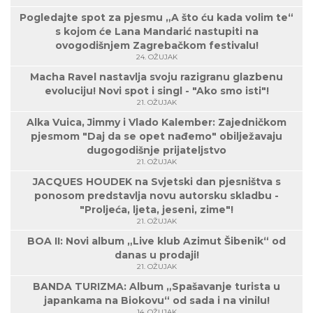
Pogledajte spot za pjesmu „A što ću kada volim te“
s kojom će Lana Mandarić nastupiti na
ovogodišnjem Zagrebačkom festivalu!
24. OŽUJAK
Macha Ravel nastavlja svoju razigranu glazbenu
evoluciju! Novi spot i singl - "Ako smo isti"!
21. OŽUJAK
Alka Vuica, Jimmy i Vlado Kalember: Zajedničkom
pjesmom "Daj da se opet nađemo" obilježavaju
dugogodišnje prijateljstvo
21. OŽUJAK
JACQUES HOUDEK na Svjetski dan pjesništva s
ponosom predstavlja novu autorsku skladbu -
"Proljeća, ljeta, jeseni, zime"!
21. OŽUJAK
BOA II: Novi album „Live klub Azimut Šibenik“ od
danas u prodaji!
21. OŽUJAK
BANDA TURIZMA: Album „Spašavanje turista u
japankama na Biokovu“ od sada i na vinilu!
14. OŽUJAK