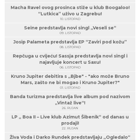
Macha Ravel ovog prosinca stiže u klub Boogaloo!
“Lutkica” uživo u Zagrebu!
10. LISTOPAD
Seine predstavlja novi singl „Veseli se“
09. LISTOPAD
Josip Palameta predstavlja EP “Zaviri pod kožu”
08. LISTOPAD
Repčuga u cvijeću! Sassja predstavlja novi singl i
najavljuje koncert u Saxu!
06. LISTOPAD
Kruno Jupiter debitira s „Bjbe" - "ako može Bruno
Mars, zašto ne bi mogao i Kruno Jupiter?"
01. LISTOPAD
Banda turizma predstavlja live album pod nazivom
„Vintaž live“!
26. RUJAN
LP „ Boa II – Live klub Azimut Šibenik“ od danas u
prodaji!
22. RUJAN
Živa Voda i Darko Rundek predstavljaju „Ogledalo“