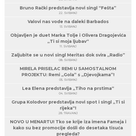
Bruno Rački predstavlja novi singl “Fešta”
22. SVIBANJ
Valovi nas vode na daleki Barbados
13. SVIBANJ
Objavljen je duet Marka Tolje i Olivera Dragojevića
„Ti si moja ljubav“
11. SVIBANJ
Zaljubite se u novi singl Meritas dok svira „Radio”
08. SVIBANJ
MIRELA PRISELAC REMI U SAMOSTALNOM
PROJEKTU: Remi „Gola” s „Djevojkama”!
05. SVIBANJ
Lea Elena predstavlja „Tiho na prstima“
04. SVIBANJ
Grupa Kolodvor predstavlja novi spot i singl „Ti si
rijeka“!
28. TRAVANJ
NOVO U MENARTU! Tko se krije iza imena Fameja i
kako su bez promocije došli do desetaka tisuća
pregleda?