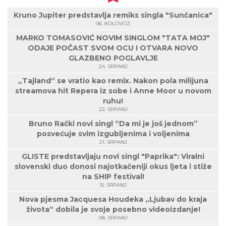
Kruno Jupiter predstavlja remiks singla "Sunčanica"
06. KOLOVOZ
MARKO TOMASOVIĆ NOVIM SINGLOM "TATA MOJ"
ODAJE POČAST SVOM OCU I OTVARA NOVO
GLAZBENO POGLAVLJE
24. SRPANJ
„Tajland“ se vratio kao remix. Nakon pola milijuna
streamova hit Repera iz sobe i Anne Moor u novom
ruhu!
22. SRPANJ
Bruno Rački novi singl “Da mi je još jednom”
posvećuje svim izgubljenima i voljenima
21. SRPANJ
GLISTE predstavljaju novi singl "Paprika": Viralni
slovenski duo donosi najotkačeniji okus ljeta i stiže
na SHIP festival!
15. SRPANJ
Nova pjesma Jacquesa Houdeka „Ljubav do kraja
života“ dobila je svoje posebno videoizdanje!
08. SRPANJ