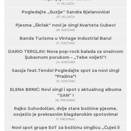
11. VELJAČA
Pogledajte „Iluzije“ Sandra Bjelanovića!
07. VELJAČA
Pjesma „Škrlak“ novi je singl Kvarteta Gubec!
28. SIJEČANJ
Banda Turizma u Vintage Industrial Baru!
27. SIJEČANJ
DARIO TERGLAV: Nova pop-rock balada sa snažnom
ljubavnom porukom – „Tebe voljeti“!
24. SIJEČANJ
Sassja feat.Tendo! Pogledajte spot za novi singl
"Prašina"!
20. SIJEČANJ
ELENA BRNIĆ: Novi singl i spot s aktualnog albuma
“SAN“ !
26. PROSINAC
Rajko Suhodolčan, dvije stare božićne pjesme,
osvježio je prekrasnim blagdanskim spotovima!
17. PROSINAC
Novi spot grupe EoT za božićnu singlicu „Čuješ li