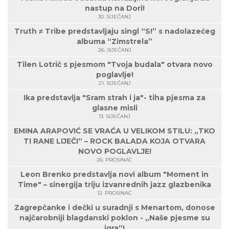
nastup na Dori!
30. SIJEČANJ
Truth ≠ Tribe predstavljaju singl “S!” s nadolazećeg
albuma “Zimstrela”
26. SIJEČANJ
Tilen Lotrič s pjesmom "Tvoja budala" otvara novo
poglavlje!
21. SIJEČANJ
Ika predstavlja "Sram strah i ja"- tiha pjesma za
glasne misli
13. SIJEČANJ
EMINA ARAPOVIĆ SE VRAĆA U VELIKOM STILU: „TKO
TI RANE LIJEČI“ – ROCK BALADA KOJA OTVARA
NOVO POGLAVLJE!
26. PROSINAC
Leon Brenko predstavlja novi album "Moment in
Time" – sinergija triju izvanrednih jazz glazbenika
12. PROSINAC
Zagrepčanke i dečki u suradnji s Menartom, donose
najčarobniji blagdanski poklon - „Naše pjesme su
igra“!