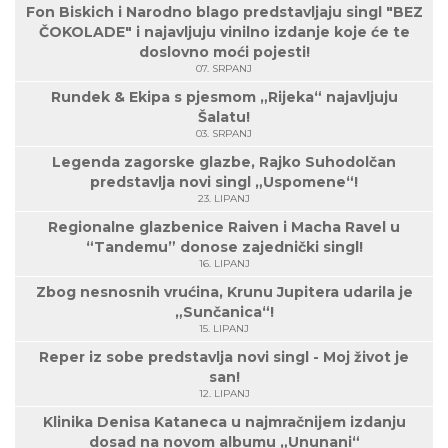
Fon Biskich i Narodno blago predstavljaju singl "BEZ
ČOKOLADE" i najavljuju vinilno izdanje koje će te
doslovno moći pojesti!
07. SRPANJ
Rundek & Ekipa s pjesmom „Rijeka“ najavljuju
Šalatu!
03. SRPANJ
Legenda zagorske glazbe, Rajko Suhodolčan
predstavlja novi singl „Uspomene“!
23. LIPANJ
Regionalne glazbenice Raiven i Macha Ravel u
“Tandemu” donose zajednički singl!
16. LIPANJ
Zbog nesnosnih vrućina, Krunu Jupitera udarila je
„Sunčanica“!
15. LIPANJ
Reper iz sobe predstavlja novi singl - Moj život je
san!
12. LIPANJ
Klinika Denisa Kataneca u najmračnijem izdanju
dosad na novom albumu „Ununani“