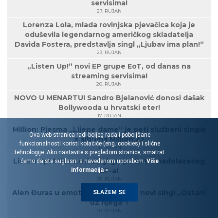
servisima!
27. RUJAN
Lorenza Lola, mlada rovinjska pjevačica koja je
oduševila legendarnog američkog skladatelja
Davida Fostera, predstavlja singl „Ljubav ima plan!“
23. RUJAN
„Listen Up!“ novi EP grupe EoT, od danas na
streaming servisima!
20. RUJAN
NOVO U MENARTU! Sandro Bjelanović donosi dašak
Bollywooda u hrvatski eter!
17. RUJAN
Million: Pjesma „Lijepe dame“ je peti službeni single
Ova web stranica radi boljeg rada i poboljšane
s albuma Million 2.!
funkcionalnosti koristi kolačiće (eng. cookies) i slične
16. RUJAN
tehnologije. Ako nastavite s pregledom stranice, smatrat
Listen Up! Stiže novi singl grupe EoT s nadolazećeg
ćemo da ste suglasni s navedenom uporabom.
Više
informacija »
EP-a!
05. RUJAN
Alen Đuras u emotivnom spotu za novi singl „Ostani
SLAŽEM SE
uz njega“!
03. RUJAN