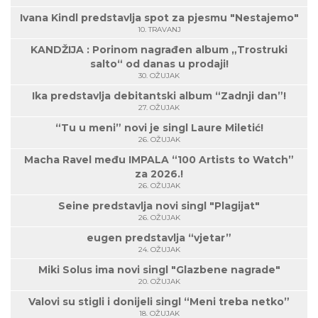
Ivana Kindl predstavlja spot za pjesmu "Nestajemo"
10. TRAVANJ
KANDŽIJA : Porinom nagrađen album „Trostruki
salto“ od danas u prodaji!
30. OŽUJAK
Ika predstavlja debitantski album “Zadnji dan”!
27. OŽUJAK
“Tu u meni” novi je singl Laure Miletić!
26. OŽUJAK
Macha Ravel među IMPALA “100 Artists to Watch”
za 2026.!
26. OŽUJAK
Seine predstavlja novi singl "Plagijat"
26. OŽUJAK
eugen predstavlja “vjetar”
24. OŽUJAK
Miki Solus ima novi singl "Glazbene nagrade"
20. OŽUJAK
Valovi su stigli i donijeli singl “Meni treba netko”
18. OŽUJAK