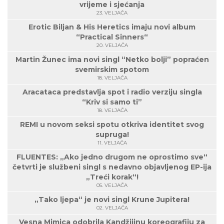
vrijeme i sjećanja
23. VELJAČA
Erotic Biljan & His Heretics imaju novi album
“Practical Sinners“
20. VELJAČA
Martin Žunec ima novi singl “Netko bolji” popraćen
svemirskim spotom
18. VELJAČA
Aracataca predstavlja spot i radio verziju singla
“Kriv si samo ti”
18. VELJAČA
REMI u novom seksi spotu otkriva identitet svog
supruga!
11. VELJAČA
FLUENTES: „Ako jedno drugom ne oprostimo sve“
četvrti je službeni singl s nedavno objavljenog EP-ija
„Treći korak“!
05. VELJAČA
„Tako ljepa“ je novi singl Krune Jupitera!
02. VELJAČA
Vesna Mimica odobrila Kandžijinu koreografiju za