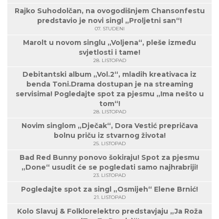
Rajko Suhodolčan, na ovogodišnjem Chansonfestu
predstavio je novi singl „Proljetni san“!
07. STUDENI
Marolt u novom singlu „Voljena“, pleše između
svjetlosti i tame!
28. LISTOPAD
Debitantski album „Vol.2“, mladih kreativaca iz
benda Toni.Drama dostupan je na streaming
servisima! Pogledajte spot za pjesmu „Ima nešto u
tom“!
28. LISTOPAD
Novim singlom „Dječak“, Dora Vestić prepričava
bolnu priču iz stvarnog života!
25. LISTOPAD
Bad Red Bunny ponovo šokiraju! Spot za pjesmu
„Done“ usudit će se pogledati samo najhrabriji!
23. LISTOPAD
Pogledajte spot za singl „Osmijeh“ Elene Brnić!
21. LISTOPAD
Kolo Slavuj & Folklorelektro predstavjaju „Ja Roža