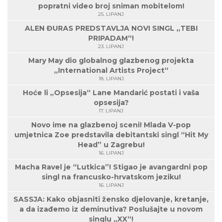
popratni video broj sniman mobitelom!
25. LIPANJ
ALEN ĐURAS PREDSTAVLJA NOVI SINGL „TEBI
PRIPADAM“!
23. LIPANJ
Mary May dio globalnog glazbenog projekta
„International Artists Project“
18. LIPANJ
Hoće li „Opsesija“ Lane Mandarić postati i vaša
opsesija?
17. LIPANJ
Novo ime na glazbenoj sceni! Mlada V-pop
umjetnica Zoe predstavila debitantski singl “Hit My
Head” u Zagrebu!
16. LIPANJ
Macha Ravel je “Lutkica”! Stigao je avangardni pop
singl na francusko-hrvatskom jeziku!
16. LIPANJ
SASSJA: Kako objasniti žensko djelovanje, kretanje,
a da izađemo iz deminutiva? Poslušajte u novom
singlu „XX“!