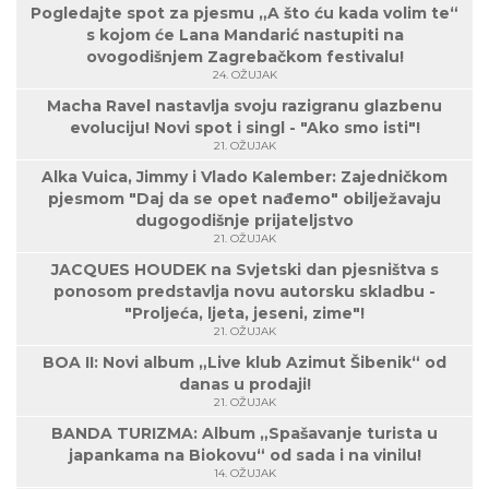
Pogledajte spot za pjesmu „A što ću kada volim te“
s kojom će Lana Mandarić nastupiti na
ovogodišnjem Zagrebačkom festivalu!
24. OŽUJAK
Macha Ravel nastavlja svoju razigranu glazbenu
evoluciju! Novi spot i singl - "Ako smo isti"!
21. OŽUJAK
Alka Vuica, Jimmy i Vlado Kalember: Zajedničkom
pjesmom "Daj da se opet nađemo" obilježavaju
dugogodišnje prijateljstvo
21. OŽUJAK
JACQUES HOUDEK na Svjetski dan pjesništva s
ponosom predstavlja novu autorsku skladbu -
"Proljeća, ljeta, jeseni, zime"!
21. OŽUJAK
BOA II: Novi album „Live klub Azimut Šibenik“ od
danas u prodaji!
21. OŽUJAK
BANDA TURIZMA: Album „Spašavanje turista u
japankama na Biokovu“ od sada i na vinilu!
14. OŽUJAK