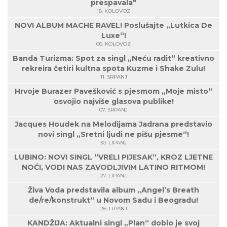
prespavala"
18. KOLOVOZ
NOVI ALBUM MACHE RAVEL! Poslušajte „Lutkica De
Luxe“!
06. KOLOVOZ
Banda Turizma: Spot za singl „Neću radit“ kreativno
rekreira četiri kultna spota Kuzme i Shake Zulu!
11. SRPANJ
Hrvoje Burazer Pavešković s pjesmom „Moje misto“
osvojio najviše glasova publike!
07. SRPANJ
Jacques Houdek na Melodijama Jadrana predstavio
novi singl „Sretni ljudi ne pišu pjesme“!
30. LIPANJ
LUBINO: NOVI SINGL “VRELI PIJESAK“, KROZ LJETNE
NOĆI, VODI NAS ZAVODLJIVIM LATINO RITMOM!
27. LIPANJ
Živa Voda predstavila album „Angel’s Breath
de/re/konstrukt“ u Novom Sadu i Beogradu!
26. LIPANJ
KANDŽIJA: Aktualni singl „Plan“ dobio je svoj