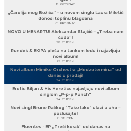
11. PROSINAC
„Čarolija mog Božića“ – u novom singlu Laura Miletić
donosi toplinu blagdana
01. PROSINAC
NOVO U MENARTU! Aleksandar Stajčić – „Treba nam
čudo“!
28. STUDENI
Rundek & EKIPA plešu na tankom ledu i najavljuju
novi album!
25. STUDENI
Novi album Mimike Orchestra „Medzotermina“ od
danas u prodaji!
24. STUDENI
Erotic Biljan & His Heretics najavljuju novi album
singlom „P-p-p Punch“
24. STUDENI
Novi singl Brune Račkog "Tako lako" ulazi u uho –
poslušajte!
21. STUDENI
Fluentes - EP „Treći korak“ od danas na