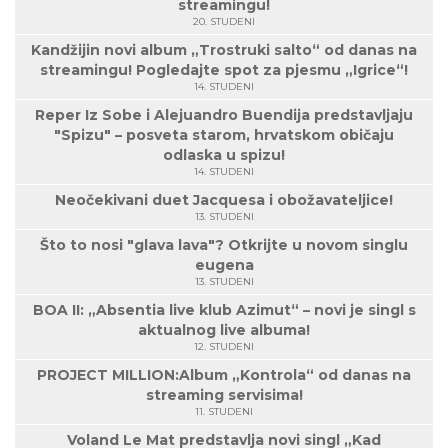
streamingu!
20. STUDENI
Kandžijin novi album „Trostruki salto“ od danas na
streamingu! Pogledajte spot za pjesmu „Igrice“!
14. STUDENI
Reper Iz Sobe i Alejuandro Buendija predstavljaju
"Spizu" – posveta starom, hrvatskom običaju
odlaska u spizu!
14. STUDENI
Neočekivani duet Jacquesa i obožavateljice!
13. STUDENI
Što to nosi "glava lava"? Otkrijte u novom singlu
eugena
13. STUDENI
BOA II: „Absentia live klub Azimut“ – novi je singl s
aktualnog live albuma!
12. STUDENI
PROJECT MILLION:Album „Kontrola“ od danas na
streaming servisima!
11. STUDENI
Voland Le Mat predstavlja novi singl „Kad