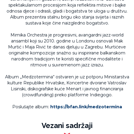
spektakularnom procesijom koja reflektira mitove i bajke
odnosa djece i odrasli, gladi i bogatstva te uloga u društvu.
Album prezentira stalnu brigu oko stanja svijeta i raznih
sustava koje čine naizgledno bogatstvo.
Mimika Orchestra je progresivni, avangardni jazz-world
ansambl koji su 2010. godine u Londonu osnovali Mak
Murtić i Maja Rivić te danas djeluju u Zagrebu. Murtićeve
originalne kompozicije snažno su inspirirane balkanskom
narodnom tradicijom te koristi specifične modalitete i
ritmove u suvremenom jazz izrazu.
Album „Medzotermina“ ostvaren je uz potporu Ministarstva
kulture Republike Hrvatske, Koncertne dvorane Vatroslav
Lisinski, diskografske kuće Menart i javnog financiranja
(crowdfunding) preko platforme Indiegogo.
Poslušajte album:
https://bfan.link/medzotermina
Vezani sadržaji