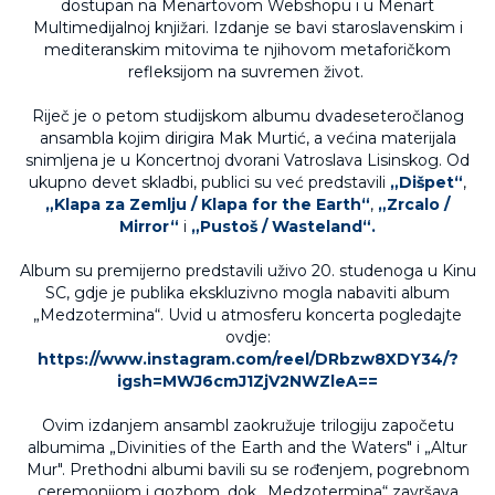
dostupan na Menartovom Webshopu i u Menart
Multimedijalnoj knjižari. Izdanje se bavi staroslavenskim i
mediteranskim mitovima te njihovom metaforičkom
refleksijom na suvremen život.
Riječ je o petom studijskom albumu dvadeseteročlanog
ansambla kojim dirigira Mak Murtić, a većina materijala
snimljena je u Koncertnoj dvorani Vatroslava Lisinskog. Od
ukupno devet skladbi, publici su već predstavili
„Dišpet“
,
„Klapa za Zemlju / Klapa for the Earth“
,
„Zrcalo /
Mirror“
i
„Pustoš / Wasteland“.
Album su premijerno predstavili uživo 20. studenoga u Kinu
SC, gdje je publika ekskluzivno mogla nabaviti album
„Medzotermina“. Uvid u atmosferu koncerta pogledajte
ovdje:
https://www.instagram.com/reel/DRbzw8XDY34/?
igsh=MWJ6cmJ1ZjV2NWZleA==
Ovim izdanjem ansambl zaokružuje trilogiju započetu
albumima „Divinities of the Earth and the Waters" i „Altur
Mur". Prethodni albumi bavili su se rođenjem, pogrebnom
ceremonijom i gozbom, dok „Medzotermina“ završava