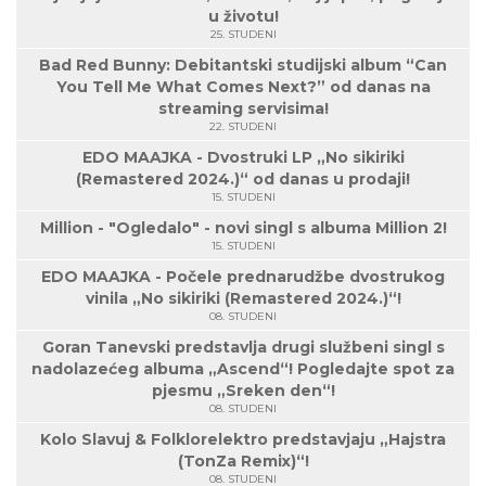
u životu!
25. STUDENI
Bad Red Bunny: Debitantski studijski album “Can
You Tell Me What Comes Next?” od danas na
streaming servisima!
22. STUDENI
EDO MAAJKA - Dvostruki LP „No sikiriki
(Remastered 2024.)“ od danas u prodaji!
15. STUDENI
Million - "Ogledalo" - novi singl s albuma Million 2!
15. STUDENI
EDO MAAJKA - Počele prednarudžbe dvostrukog
vinila „No sikiriki (Remastered 2024.)“!
08. STUDENI
Goran Tanevski predstavlja drugi službeni singl s
nadolazećeg albuma „Ascend“! Pogledajte spot za
pjesmu „Sreken den“!
08. STUDENI
Kolo Slavuj & Folklorelektro predstavjaju „Hajstra
(TonZa Remix)“!
08. STUDENI