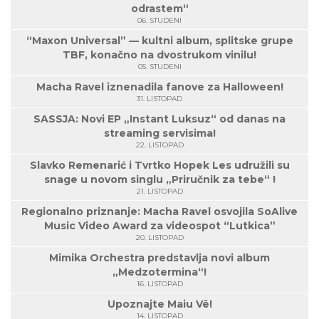
odrastem“
06. STUDENI
“Maxon Universal” — kultni album, splitske grupe
TBF, konačno na dvostrukom vinilu!
05. STUDENI
Macha Ravel iznenadila fanove za Halloween!
31. LISTOPAD
SASSJA: Novi EP „Instant Luksuz“ od danas na
streaming servisima!
22. LISTOPAD
Slavko Remenarić i Tvrtko Hopek Les udružili su
snage u novom singlu „Priručnik za tebe“ !
21. LISTOPAD
Regionalno priznanje: Macha Ravel osvojila SoAlive
Music Video Award za videospot “Lutkica”
20. LISTOPAD
Mimika Orchestra predstavlja novi album
„Medzotermina“!
16. LISTOPAD
Upoznajte Maiu Vë!
14. LISTOPAD