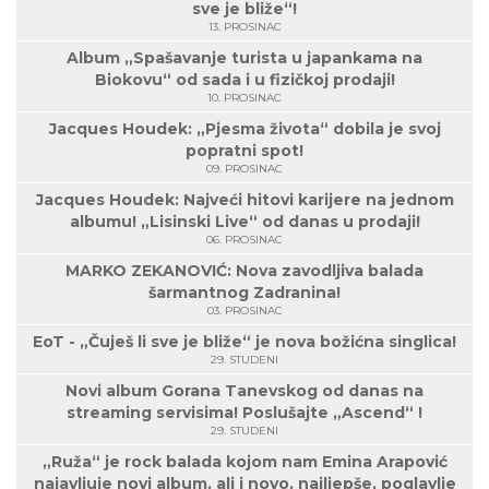
sve je bliže“!
13. PROSINAC
Album „Spašavanje turista u japankama na
Biokovu“ od sada i u fizičkoj prodaji!
10. PROSINAC
Jacques Houdek: „Pjesma života“ dobila je svoj
popratni spot!
09. PROSINAC
Jacques Houdek: Najveći hitovi karijere na jednom
albumu! „Lisinski Live“ od danas u prodaji!
06. PROSINAC
MARKO ZEKANOVIĆ: Nova zavodljiva balada
šarmantnog Zadranina!
03. PROSINAC
EoT - „Čuješ li sve je bliže“ je nova božićna singlica!
29. STUDENI
Novi album Gorana Tanevskog od danas na
streaming servisima! Poslušajte „Ascend“ !
29. STUDENI
„Ruža“ je rock balada kojom nam Emina Arapović
najavljuje novi album, ali i novo, najljepše, poglavlje