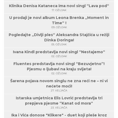
Klinika Denisa Kataneca ima novi singl “Lava pod“
17. OŽUJAK
U prodaji je novi album Leona Brenka „Moment in
Time“ !
09. OŽUJAK
Pogledajte „Divlji ples“ Aleksandra Stajčića u režiji
Dinka Doringa!
05. OŽUJAK
Ivana Kindl predstavlja novi singl “Nestajemo“
02. OŽUJAK
Fluentes predstavlja novi singl “Bezuvjetno”!
Pjesmu o ljubavi na kraju svijeta!
02. OŽUJAK
Šarena pojava novom singlu ne zna reći ne – ni vi
nećete moći!
27. VELJAČA
Istarska umjetnica Elis Lovrić predstavlja tri
prepjeva pjesme “Kanat od mora“
23. VELJAČA
Ika i Vića donose "Klikere" - duet koji pleše kroz