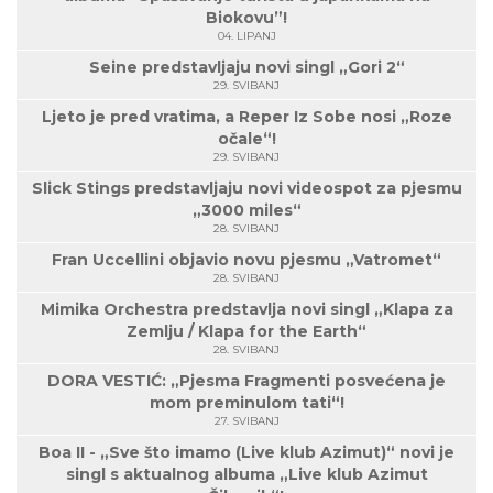
Biokovu”!
04. LIPANJ
Seine predstavljaju novi singl „Gori 2“
29. SVIBANJ
Ljeto je pred vratima, a Reper Iz Sobe nosi „Roze
očale“!
29. SVIBANJ
Slick Stings predstavljaju novi videospot za pjesmu
„3000 miles“
28. SVIBANJ
Fran Uccellini objavio novu pjesmu „Vatromet“
28. SVIBANJ
Mimika Orchestra predstavlja novi singl „Klapa za
Zemlju / Klapa for the Earth“
28. SVIBANJ
DORA VESTIĆ: „Pjesma Fragmenti posvećena je
mom preminulom tati“!
27. SVIBANJ
Boa II - „Sve što imamo (Live klub Azimut)“ novi je
singl s aktualnog albuma „Live klub Azimut