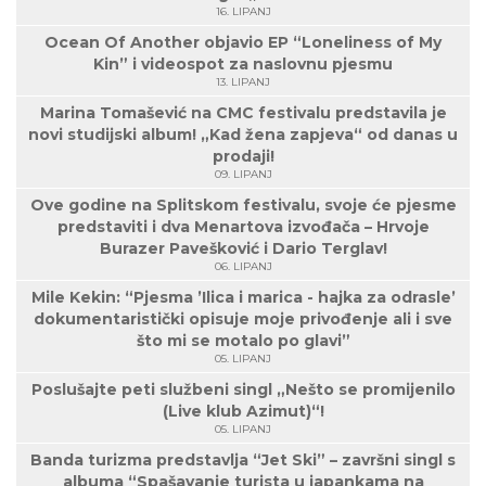
16. LIPANJ
Ocean Of Another objavio EP “Loneliness of My
Kin” i videospot za naslovnu pjesmu
13. LIPANJ
Marina Tomašević na CMC festivalu predstavila je
novi studijski album! „Kad žena zapjeva“ od danas u
prodaji!
09. LIPANJ
Ove godine na Splitskom festivalu, svoje će pjesme
predstaviti i dva Menartova izvođača – Hrvoje
Burazer Pavešković i Dario Terglav!
06. LIPANJ
Mile Kekin: “Pjesma ’Ilica i marica - hajka za odrasle’
dokumentaristički opisuje moje privođenje ali i sve
što mi se motalo po glavi”
05. LIPANJ
Poslušajte peti službeni singl „Nešto se promijenilo
(Live klub Azimut)“!
05. LIPANJ
Banda turizma predstavlja “Jet Ski” – završni singl s
albuma “Spašavanje turista u japankama na