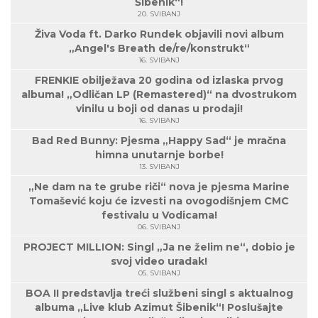
Šibenik“!
20. SVIBANJ
Živa Voda ft. Darko Rundek objavili novi album
„Angel's Breath de/re/konstrukt“
16. SVIBANJ
FRENKIE obilježava 20 godina od izlaska prvog
albuma! „Odličan LP (Remastered)“ na dvostrukom
vinilu u boji od danas u prodaji!
16. SVIBANJ
Bad Red Bunny: Pjesma „Happy Sad“ je mračna
himna unutarnje borbe!
13. SVIBANJ
„Ne dam na te grube riči“ nova je pjesma Marine
Tomašević koju će izvesti na ovogodišnjem CMC
festivalu u Vodicama!
06. SVIBANJ
PROJECT MILLION: Singl „Ja ne želim ne“, dobio je
svoj video uradak!
05. SVIBANJ
BOA II predstavlja treći službeni singl s aktualnog
albuma „Live klub Azimut Šibenik“! Poslušajte