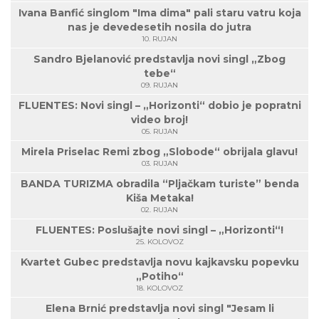
Ivana Banfić singlom "Ima dima" pali staru vatru koja
nas je devedesetih nosila do jutra
10. RUJAN
Sandro Bjelanović predstavlja novi singl „Zbog
tebe“
09. RUJAN
FLUENTES: Novi singl – „Horizonti“ dobio je popratni
video broj!
05. RUJAN
Mirela Priselac Remi zbog „Slobode“ obrijala glavu!
03. RUJAN
BANDA TURIZMA obradila “Pljačkam turiste” benda
Kiša Metaka!
02. RUJAN
FLUENTES: Poslušajte novi singl – „Horizonti“!
25. KOLOVOZ
Kvartet Gubec predstavlja novu kajkavsku popevku
„Potiho“
18. KOLOVOZ
Elena Brnić predstavlja novi singl "Jesam li