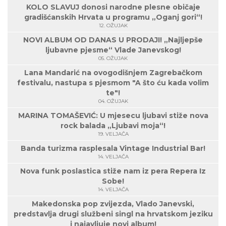
KOLO SLAVUJ donosi narodne plesne običaje
gradišćanskih Hrvata u programu „Oganj gori“!
12. OŽUJAK
NOVI ALBUM OD DANAS U PRODAJI! „Najljepše
ljubavne pjesme“ Vlade Janevskog!
05. OŽUJAK
Lana Mandarić na ovogodišnjem Zagrebačkom
festivalu, nastupa s pjesmom "A što ću kada volim
te"!
04. OŽUJAK
MARINA TOMAŠEVIĆ: U mjesecu ljubavi stiže nova
rock balada „Ljubavi moja“!
19. VELJAČA
Banda turizma rasplesala Vintage Industrial Bar!
14. VELJAČA
Nova funk poslastica stiže nam iz pera Repera Iz
Sobe!
14. VELJAČA
Makedonska pop zvijezda, Vlado Janevski,
predstavlja drugi službeni singl na hrvatskom jeziku
i najavljuje novi album!