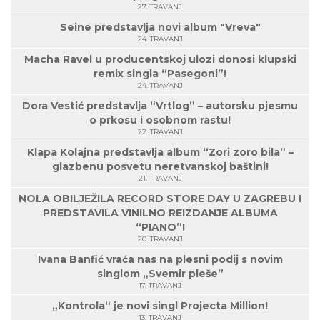
27. TRAVANJ
Seine predstavlja novi album "Vreva"
24. TRAVANJ
Macha Ravel u producentskoj ulozi donosi klupski
remix singla “Pasegoni”!
24. TRAVANJ
Dora Vestić predstavlja “Vrtlog” – autorsku pjesmu
o prkosu i osobnom rastu!
22. TRAVANJ
Klapa Kolajna predstavlja album “Zori zoro bila” –
glazbenu posvetu neretvanskoj baštini!
21. TRAVANJ
NOLA OBILJEŽILA RECORD STORE DAY U ZAGREBU I
PREDSTAVILA VINILNO REIZDANJE ALBUMA
“PIANO”!
20. TRAVANJ
Ivana Banfić vraća nas na plesni podij s novim
singlom „Svemir pleše”
17. TRAVANJ
„Kontrola“ je novi singl Projecta Million!
13. TRAVANJ