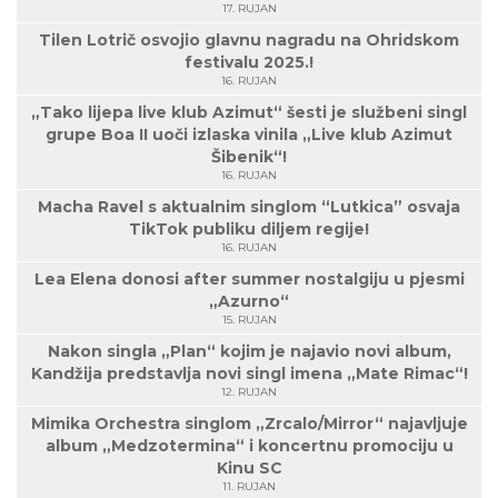
17. RUJAN
Tilen Lotrič osvojio glavnu nagradu na Ohridskom
festivalu 2025.!
16. RUJAN
„Tako lijepa live klub Azimut“ šesti je službeni singl
grupe Boa II uoči izlaska vinila „Live klub Azimut
Šibenik“!
16. RUJAN
Macha Ravel s aktualnim singlom “Lutkica” osvaja
TikTok publiku diljem regije!
16. RUJAN
Lea Elena donosi after summer nostalgiju u pjesmi
„Azurno“
15. RUJAN
Nakon singla „Plan“ kojim je najavio novi album,
Kandžija predstavlja novi singl imena „Mate Rimac“!
12. RUJAN
Mimika Orchestra singlom „Zrcalo/Mirror“ najavljuje
album „Medzotermina“ i koncertnu promociju u
Kinu SC
11. RUJAN