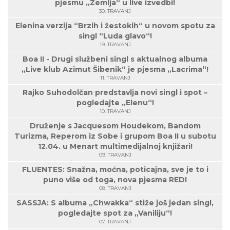
pjesmu „Zemlja“ u live izvedbi!
30. TRAVANJ
Elenina verzija “Brzih i žestokih“ u novom spotu za
singl “Luda glavo“!
19. TRAVANJ
Boa II - Drugi službeni singl s aktualnog albuma
„Live klub Azimut Šibenik“ je pjesma „Lacrima“!
11. TRAVANJ
Rajko Suhodolčan predstavlja novi singl i spot –
pogledajte „Elenu“!
10. TRAVANJ
Druženje s Jacquesom Houdekom, Bandom
Turizma, Reperom iz Sobe i grupom Boa II u subotu
12.04. u Menart multimedijalnoj knjižari!
09. TRAVANJ
FLUENTES: Snažna, moćna, poticajna, sve je to i
puno više od toga, nova pjesma RED!
08. TRAVANJ
SASSJA: S albuma „Chwakka“ stiže još jedan singl,
pogledajte spot za „Vaniliju“!
07. TRAVANJ