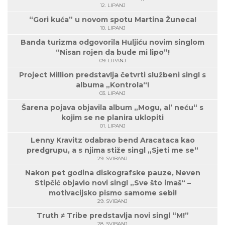
12. LIPANJ
“Gori kuća” u novom spotu Martina Žuneca!
10. LIPANJ
Banda turizma odgovorila Huljiću novim singlom
“Nisan rojen da bude mi lipo”!
09. LIPANJ
Project Million predstavlja četvrti službeni singl s
albuma „Kontrola“!
03. LIPANJ
Šarena pojava objavila album „Mogu, al’ neću“ s
kojim se ne planira uklopiti
01. LIPANJ
Lenny Kravitz odabrao bend Aracataca kao
predgrupu, a s njima stiže singl „Sjeti me se“
29. SVIBANJ
Nakon pet godina diskografske pauze, Neven
Stipčić objavio novi singl „Sve što imaš“ –
motivacijsko pismo samome sebi!
29. SVIBANJ
Truth ≠ Tribe predstavlja novi singl “M!”
28. SVIBANJ