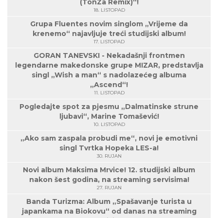
(TonZa Remix)“!
18. LISTOPAD
Grupa Fluentes novim singlom „Vrijeme da
krenemo“ najavljuje treći studijski album!
17. LISTOPAD
GORAN TANEVSKI - Nekadašnji frontmen
legendarne makedonske grupe MIZAR, predstavlja
singl „Wish a man“ s nadolazećeg albuma
„Ascend“!
11. LISTOPAD
Pogledajte spot za pjesmu „Dalmatinske strune
ljubavi“, Marine Tomašević!
10. LISTOPAD
„Ako sam zaspala probudi me“, novi je emotivni
singl Tvrtka Hopeka LES-a!
30. RUJAN
Novi album Maksima Mrvice! 12. studijski album
nakon šest godina, na streaming servisima!
27. RUJAN
Banda Turizma: Album „Spašavanje turista u
japankama na Biokovu“ od danas na streaming