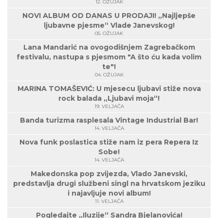
12. OŽUJAK
NOVI ALBUM OD DANAS U PRODAJI! „Najljepše
ljubavne pjesme“ Vlade Janevskog!
05. OŽUJAK
Lana Mandarić na ovogodišnjem Zagrebačkom
festivalu, nastupa s pjesmom "A što ću kada volim
te"!
04. OŽUJAK
MARINA TOMAŠEVIĆ: U mjesecu ljubavi stiže nova
rock balada „Ljubavi moja“!
19. VELJAČA
Banda turizma rasplesala Vintage Industrial Bar!
14. VELJAČA
Nova funk poslastica stiže nam iz pera Repera Iz
Sobe!
14. VELJAČA
Makedonska pop zvijezda, Vlado Janevski,
predstavlja drugi službeni singl na hrvatskom jeziku
i najavljuje novi album!
11. VELJAČA
Pogledajte „Iluzije“ Sandra Bjelanovića!