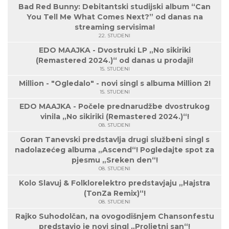
Bad Red Bunny: Debitantski studijski album “Can
You Tell Me What Comes Next?” od danas na
streaming servisima!
22. STUDENI
EDO MAAJKA - Dvostruki LP „No sikiriki
(Remastered 2024.)“ od danas u prodaji!
15. STUDENI
Million - "Ogledalo" - novi singl s albuma Million 2!
15. STUDENI
EDO MAAJKA - Počele prednarudžbe dvostrukog
vinila „No sikiriki (Remastered 2024.)“!
08. STUDENI
Goran Tanevski predstavlja drugi službeni singl s
nadolazećeg albuma „Ascend“! Pogledajte spot za
pjesmu „Sreken den“!
08. STUDENI
Kolo Slavuj & Folklorelektro predstavjaju „Hajstra
(TonZa Remix)“!
08. STUDENI
Rajko Suhodolčan, na ovogodišnjem Chansonfestu
predstavio je novi singl „Proljetni san“!