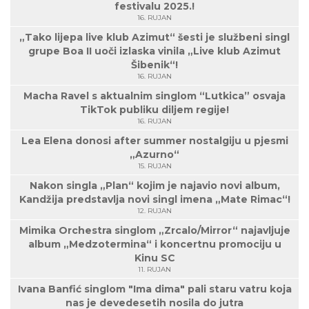
festivalu 2025.!
16. RUJAN
„Tako lijepa live klub Azimut“ šesti je službeni singl
grupe Boa II uoči izlaska vinila „Live klub Azimut
Šibenik“!
16. RUJAN
Macha Ravel s aktualnim singlom “Lutkica” osvaja
TikTok publiku diljem regije!
16. RUJAN
Lea Elena donosi after summer nostalgiju u pjesmi
„Azurno“
15. RUJAN
Nakon singla „Plan“ kojim je najavio novi album,
Kandžija predstavlja novi singl imena „Mate Rimac“!
12. RUJAN
Mimika Orchestra singlom „Zrcalo/Mirror“ najavljuje
album „Medzotermina“ i koncertnu promociju u
Kinu SC
11. RUJAN
Ivana Banfić singlom "Ima dima" pali staru vatru koja
nas je devedesetih nosila do jutra