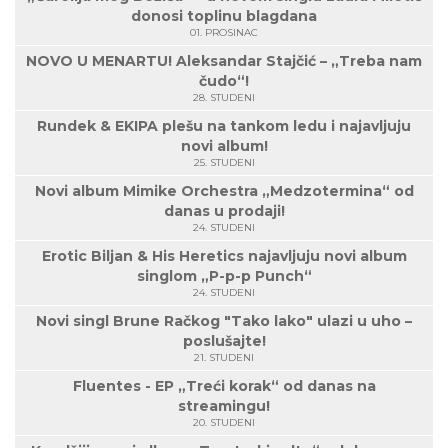
donosi toplinu blagdana
01. PROSINAC
NOVO U MENARTU! Aleksandar Stajčić – „Treba nam
čudo“!
28. STUDENI
Rundek & EKIPA plešu na tankom ledu i najavljuju
novi album!
25. STUDENI
Novi album Mimike Orchestra „Medzotermina“ od
danas u prodaji!
24. STUDENI
Erotic Biljan & His Heretics najavljuju novi album
singlom „P-p-p Punch“
24. STUDENI
Novi singl Brune Račkog "Tako lako" ulazi u uho –
poslušajte!
21. STUDENI
Fluentes - EP „Treći korak“ od danas na
streamingu!
20. STUDENI