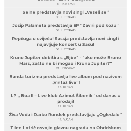
10. LISTOPAD
Seine predstavlja novi singl „Veseli se“
09. LISTOPAD
Josip Palameta predstavlja EP “Zaviri pod kožu”
08. LISTOPAD
Repčuga u cvijeću! Sassja predstavlja novi singl i
najavljuje koncert u Saxu!
06. LISTOPAD
Kruno Jupiter debitira s „Bjbe" - "ako može Bruno
Mars, zašto ne bi mogao i Kruno Jupiter?"
01. LISTOPAD
Banda turizma predstavlja live album pod nazivom
„Vintaž live“!
26. RUJAN
LP „ Boa II – Live klub Azimut Šibenik“ od danas u
prodaji!
22. RUJAN
Živa Voda i Darko Rundek predstavljaju „Ogledalo“
17. RUJAN
Tilen Lotrič osvojio glavnu nagradu na Ohridskom