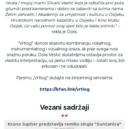
Hvala i mojoj mami Silvani Vestić koja je odlučila prvi puta
glumiti pred kamerama i dobro se zabaviti sa svima nama.
Želim zahvaliti i Akademiji za umjetnost i kulturu u Osijeku,
Hrvatskom narodnom kazalištu u Osijeku i Kino klubu
Osijek. Uz vašu pomoć ovaj spot bilo je lakše snimiti.“ –
rekla je Dora.
“Vrtlog” donosi slojevitu kombinaciju vokalnog,
instrumentalnog i vizualnog izraza, ali prije svega nosi
snažnu poruku. Dora Vestić slušateljima ostavlja prostor za
vlastitu interpretaciju, uz jasnu misao vodilju – ostati svoj, biti
prkosan i ne odustajati.
Pjesmu „Vrtlog“ slušajte na streaming servisima:
https://bfan.link/vrtlog
Vezani sadržaji
Kruno Jupiter predstavlja remiks singla "Sunčanica"
06. KOLOVOZ