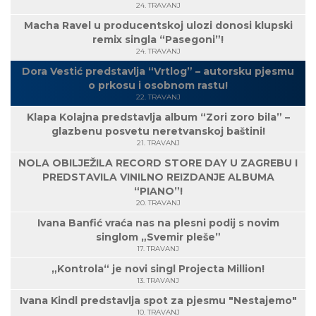
24. TRAVANJ
Macha Ravel u producentskoj ulozi donosi klupski
remix singla “Pasegoni”!
24. TRAVANJ
Dora Vestić predstavlja “Vrtlog” – autorsku pjesmu
o prkosu i osobnom rastu!
22. TRAVANJ
Klapa Kolajna predstavlja album “Zori zoro bila” –
glazbenu posvetu neretvanskoj baštini!
21. TRAVANJ
NOLA OBILJEŽILA RECORD STORE DAY U ZAGREBU I
PREDSTAVILA VINILNO REIZDANJE ALBUMA
“PIANO”!
20. TRAVANJ
Ivana Banfić vraća nas na plesni podij s novim
singlom „Svemir pleše”
17. TRAVANJ
„Kontrola“ je novi singl Projecta Million!
13. TRAVANJ
Ivana Kindl predstavlja spot za pjesmu "Nestajemo"
10. TRAVANJ