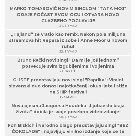
MARKO TOMASOVIĆ NOVIM SINGLOM "TATA MOJ"
ODAJE POČAST SVOM OCU I OTVARA NOVO
GLAZBENO POGLAVLJE
24. SRPANJ
„Tajland“ se vratio kao remix. Nakon pola milijuna
streamova hit Repera iz sobe i Anne Moor u novom
ruhu!
22. SRPANJ
Bruno Rački novi singl “Da mi je još jednom”
posvećuje svim izgubljenima i voljenima
21. SRPANJ
GLISTE predstavljaju novi singl "Paprika": Viralni
slovenski duo donosi najotkačeniji okus ljeta i stiže
na SHIP festival!
15. SRPANJ
Nova pjesma Jacquesa Houdeka „Ljubav do kraja
života“ dobila je svoje posebno videoizdanje!
08. SRPANJ
Fon Biskich i Narodno blago predstavljaju singl "BEZ
ČOKOLADE" i najavljuju vinilno izdanje koje će te