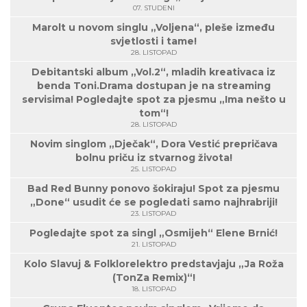
07. STUDENI
Marolt u novom singlu „Voljena“, pleše između
svjetlosti i tame!
28. LISTOPAD
Debitantski album „Vol.2“, mladih kreativaca iz
benda Toni.Drama dostupan je na streaming
servisima! Pogledajte spot za pjesmu „Ima nešto u
tom“!
28. LISTOPAD
Novim singlom „Dječak“, Dora Vestić prepričava
bolnu priču iz stvarnog života!
25. LISTOPAD
Bad Red Bunny ponovo šokiraju! Spot za pjesmu
„Done“ usudit će se pogledati samo najhrabriji!
23. LISTOPAD
Pogledajte spot za singl „Osmijeh“ Elene Brnić!
21. LISTOPAD
Kolo Slavuj & Folklorelektro predstavjaju „Ja Roža
(TonZa Remix)“!
18. LISTOPAD