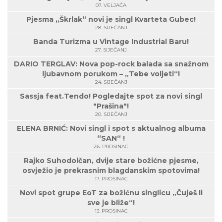
07. VELJAČA
Pjesma „Škrlak“ novi je singl Kvarteta Gubec!
28. SIJEČANJ
Banda Turizma u Vintage Industrial Baru!
27. SIJEČANJ
DARIO TERGLAV: Nova pop-rock balada sa snažnom
ljubavnom porukom – „Tebe voljeti“!
24. SIJEČANJ
Sassja feat.Tendo! Pogledajte spot za novi singl
"Prašina"!
20. SIJEČANJ
ELENA BRNIĆ: Novi singl i spot s aktualnog albuma
“SAN“ !
26. PROSINAC
Rajko Suhodolčan, dvije stare božićne pjesme,
osvježio je prekrasnim blagdanskim spotovima!
17. PROSINAC
Novi spot grupe EoT za božićnu singlicu „Čuješ li
sve je bliže“!
13. PROSINAC