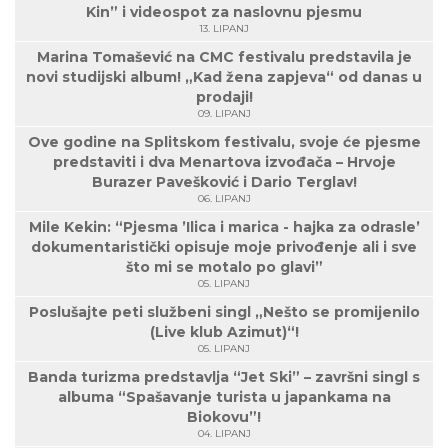
Kin” i videospot za naslovnu pjesmu
13. LIPANJ
Marina Tomašević na CMC festivalu predstavila je
novi studijski album! „Kad žena zapjeva“ od danas u
prodaji!
09. LIPANJ
Ove godine na Splitskom festivalu, svoje će pjesme
predstaviti i dva Menartova izvođača – Hrvoje
Burazer Pavešković i Dario Terglav!
06. LIPANJ
Mile Kekin: “Pjesma ’Ilica i marica - hajka za odrasle’
dokumentaristički opisuje moje privođenje ali i sve
što mi se motalo po glavi”
05. LIPANJ
Poslušajte peti službeni singl „Nešto se promijenilo
(Live klub Azimut)“!
05. LIPANJ
Banda turizma predstavlja “Jet Ski” – završni singl s
albuma “Spašavanje turista u japankama na
Biokovu”!
04. LIPANJ