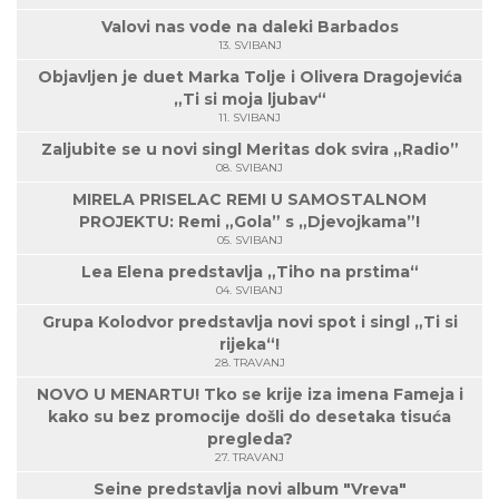
Valovi nas vode na daleki Barbados
13. SVIBANJ
Objavljen je duet Marka Tolje i Olivera Dragojevića
„Ti si moja ljubav“
11. SVIBANJ
Zaljubite se u novi singl Meritas dok svira „Radio”
08. SVIBANJ
MIRELA PRISELAC REMI U SAMOSTALNOM
PROJEKTU: Remi „Gola” s „Djevojkama”!
05. SVIBANJ
Lea Elena predstavlja „Tiho na prstima“
04. SVIBANJ
Grupa Kolodvor predstavlja novi spot i singl „Ti si
rijeka“!
28. TRAVANJ
NOVO U MENARTU! Tko se krije iza imena Fameja i
kako su bez promocije došli do desetaka tisuća
pregleda?
27. TRAVANJ
Seine predstavlja novi album "Vreva"