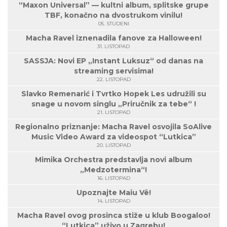
“Maxon Universal” — kultni album, splitske grupe
TBF, konačno na dvostrukom vinilu!
05. STUDENI
Macha Ravel iznenadila fanove za Halloween!
31. LISTOPAD
SASSJA: Novi EP „Instant Luksuz“ od danas na
streaming servisima!
22. LISTOPAD
Slavko Remenarić i Tvrtko Hopek Les udružili su
snage u novom singlu „Priručnik za tebe“ !
21. LISTOPAD
Regionalno priznanje: Macha Ravel osvojila SoAlive
Music Video Award za videospot “Lutkica”
20. LISTOPAD
Mimika Orchestra predstavlja novi album
„Medzotermina“!
16. LISTOPAD
Upoznajte Maiu Vë!
14. LISTOPAD
Macha Ravel ovog prosinca stiže u klub Boogaloo!
“Lutkica” uživo u Zagrebu!