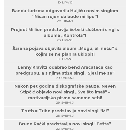
10. LIPANJ
Banda turizma odgovorila Huljiću novim singlom
“Nisan rojen da bude mi lipo”!
09. LIPANJ
Project Million predstavlja četvrti službeni singl s
albuma „Kontrola“!
03. LIPANJ
Šarena pojava objavila album „Mogu, al’ neću“ s
kojim se ne planira uklopiti
01. LIPANJ
Lenny Kravitz odabrao bend Aracataca kao
predgrupu, a s njima stiže singl „Sjeti me se“
29. SVIBANJ
Nakon pet godina diskografske pauze, Neven
Stipčić objavio novi singl „Sve što imaš“ –
motivacijsko pismo samome sebi!
29. SVIBANJ
Truth ≠ Tribe predstavlja novi singl “M!”
28. SVIBANJ
Bruno Rački predstavlja novi singl “Fešta”
22. SVIBANJ