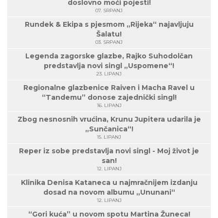
doslovno moći pojesti!
07. SRPANJ
Rundek & Ekipa s pjesmom „Rijeka“ najavljuju
Šalatu!
03. SRPANJ
Legenda zagorske glazbe, Rajko Suhodolčan
predstavlja novi singl „Uspomene“!
23. LIPANJ
Regionalne glazbenice Raiven i Macha Ravel u
“Tandemu” donose zajednički singl!
16. LIPANJ
Zbog nesnosnih vrućina, Krunu Jupitera udarila je
„Sunčanica“!
15. LIPANJ
Reper iz sobe predstavlja novi singl - Moj život je
san!
12. LIPANJ
Klinika Denisa Kataneca u najmračnijem izdanju
dosad na novom albumu „Ununani“
12. LIPANJ
“Gori kuća” u novom spotu Martina Žuneca!