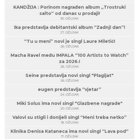
KANDŽIJA : Porinom nagrađen album „Trostruki
salto“ od danas u prodaji!
30. OŽUJAK
Ika predstavlja debitantski album “Zadnji dan”!
27. OŽUJAK
“Tu u meni” novi je singl Laure Miletić!
26. OŽUJAK
Macha Ravel među IMPALA “100 Artists to Watch”
za 2026.!
26. OŽUJAK
Seine predstavlja novi singl "Plagijat"
26. OŽUJAK
eugen predstavlja “vjetar”
24. OŽUJAK
Miki Solus ima novi singl "Glazbene nagrade"
20. OŽUJAK
Valovi su stigli i donijeli singl “Meni treba netko”
18. OŽUJAK
Klinika Denisa Kataneca ima novi singl “Lava pod“
17. OŽUJAK