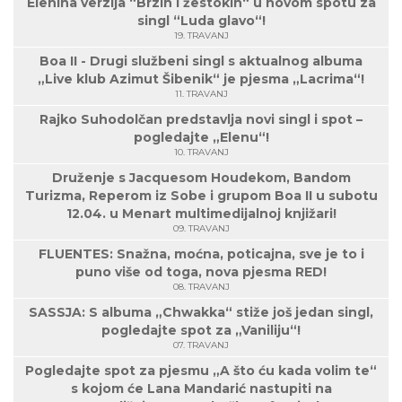
Elenina verzija “Brzih i žestokih“ u novom spotu za
singl “Luda glavo“!
19. TRAVANJ
Boa II - Drugi službeni singl s aktualnog albuma
„Live klub Azimut Šibenik“ je pjesma „Lacrima“!
11. TRAVANJ
Rajko Suhodolčan predstavlja novi singl i spot –
pogledajte „Elenu“!
10. TRAVANJ
Druženje s Jacquesom Houdekom, Bandom
Turizma, Reperom iz Sobe i grupom Boa II u subotu
12.04. u Menart multimedijalnoj knjižari!
09. TRAVANJ
FLUENTES: Snažna, moćna, poticajna, sve je to i
puno više od toga, nova pjesma RED!
08. TRAVANJ
SASSJA: S albuma „Chwakka“ stiže još jedan singl,
pogledajte spot za „Vaniliju“!
07. TRAVANJ
Pogledajte spot za pjesmu „A što ću kada volim te“
s kojom će Lana Mandarić nastupiti na