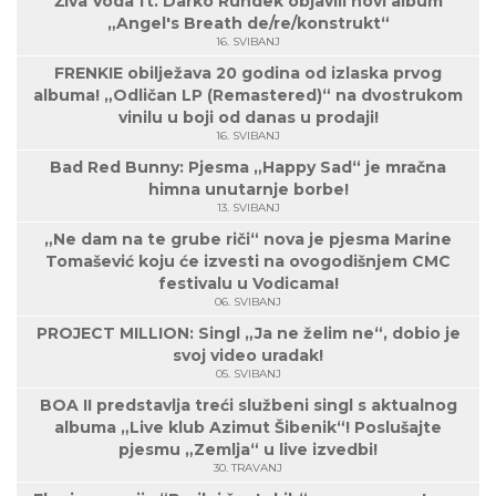
Živa Voda ft. Darko Rundek objavili novi album
„Angel's Breath de/re/konstrukt“
16. SVIBANJ
FRENKIE obilježava 20 godina od izlaska prvog
albuma! „Odličan LP (Remastered)“ na dvostrukom
vinilu u boji od danas u prodaji!
16. SVIBANJ
Bad Red Bunny: Pjesma „Happy Sad“ je mračna
himna unutarnje borbe!
13. SVIBANJ
„Ne dam na te grube riči“ nova je pjesma Marine
Tomašević koju će izvesti na ovogodišnjem CMC
festivalu u Vodicama!
06. SVIBANJ
PROJECT MILLION: Singl „Ja ne želim ne“, dobio je
svoj video uradak!
05. SVIBANJ
BOA II predstavlja treći službeni singl s aktualnog
albuma „Live klub Azimut Šibenik“! Poslušajte
pjesmu „Zemlja“ u live izvedbi!
30. TRAVANJ