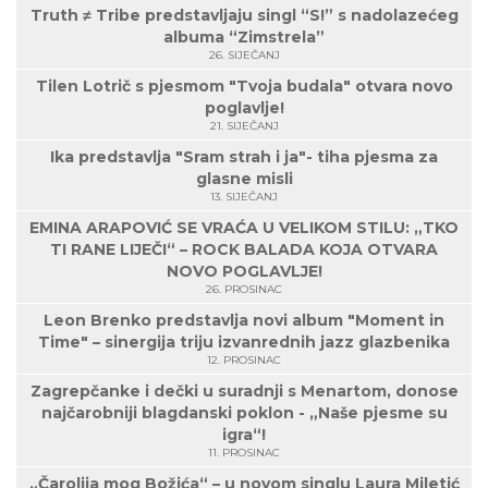
Truth ≠ Tribe predstavljaju singl “S!” s nadolazećeg
albuma “Zimstrela”
26. SIJEČANJ
Tilen Lotrič s pjesmom "Tvoja budala" otvara novo
poglavlje!
21. SIJEČANJ
Ika predstavlja "Sram strah i ja"- tiha pjesma za
glasne misli
13. SIJEČANJ
EMINA ARAPOVIĆ SE VRAĆA U VELIKOM STILU: „TKO
TI RANE LIJEČI“ – ROCK BALADA KOJA OTVARA
NOVO POGLAVLJE!
26. PROSINAC
Leon Brenko predstavlja novi album "Moment in
Time" – sinergija triju izvanrednih jazz glazbenika
12. PROSINAC
Zagrepčanke i dečki u suradnji s Menartom, donose
najčarobniji blagdanski poklon - „Naše pjesme su
igra“!
11. PROSINAC
„Čarolija mog Božića“ – u novom singlu Laura Miletić