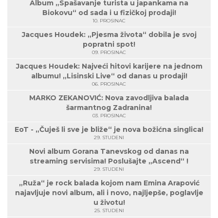
Album „Spašavanje turista u japankama na
Biokovu“ od sada i u fizičkoj prodaji!
10. PROSINAC
Jacques Houdek: „Pjesma života“ dobila je svoj
popratni spot!
09. PROSINAC
Jacques Houdek: Najveći hitovi karijere na jednom
albumu! „Lisinski Live“ od danas u prodaji!
06. PROSINAC
MARKO ZEKANOVIĆ: Nova zavodljiva balada
šarmantnog Zadranina!
03. PROSINAC
EoT - „Čuješ li sve je bliže“ je nova božićna singlica!
29. STUDENI
Novi album Gorana Tanevskog od danas na
streaming servisima! Poslušajte „Ascend“ !
29. STUDENI
„Ruža“ je rock balada kojom nam Emina Arapović
najavljuje novi album, ali i novo, najljepše, poglavlje
u životu!
25. STUDENI