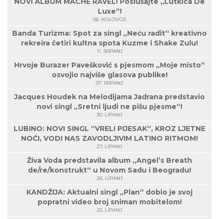
NOVI ALBUM MACHE RAVEL! Poslušajte „Lutkica De
Luxe“!
06. KOLOVOZ
Banda Turizma: Spot za singl „Neću radit“ kreativno
rekreira četiri kultna spota Kuzme i Shake Zulu!
11. SRPANJ
Hrvoje Burazer Pavešković s pjesmom „Moje misto“
osvojio najviše glasova publike!
07. SRPANJ
Jacques Houdek na Melodijama Jadrana predstavio
novi singl „Sretni ljudi ne pišu pjesme“!
30. LIPANJ
LUBINO: NOVI SINGL “VRELI PIJESAK“, KROZ LJETNE
NOĆI, VODI NAS ZAVODLJIVIM LATINO RITMOM!
27. LIPANJ
Živa Voda predstavila album „Angel’s Breath
de/re/konstrukt“ u Novom Sadu i Beogradu!
26. LIPANJ
KANDŽIJA: Aktualni singl „Plan“ dobio je svoj
popratni video broj sniman mobitelom!
25. LIPANJ