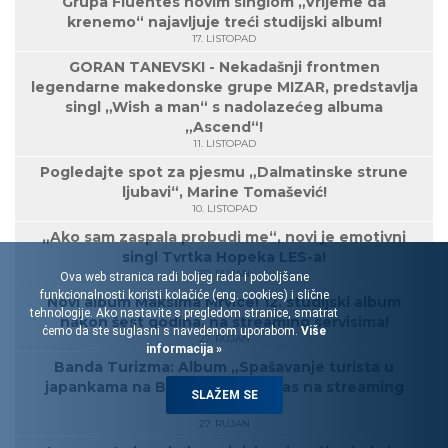
Grupa Fluentes novim singlom „Vrijeme da
krenemo“ najavljuje treći studijski album!
17. LISTOPAD
GORAN TANEVSKI - Nekadašnji frontmen
legendarne makedonske grupe MIZAR, predstavlja
singl „Wish a man“ s nadolazećeg albuma
„Ascend“!
11. LISTOPAD
Pogledajte spot za pjesmu „Dalmatinske strune
ljubavi“, Marine Tomašević!
10. LISTOPAD
„Ako sam zaspala probudi me“, novi je emotivni
singl Tvrtka Hopeka LES-a!
30. RUJAN
Ova web stranica radi boljeg rada i poboljšane
funkcionalnosti koristi kolačiće (eng. cookies) i slične
Novi album Maksima Mrvice! 12. studijski album
tehnologije. Ako nastavite s pregledom stranice, smatrat
nakon šest godina, na streaming servisima!
ćemo da ste suglasni s navedenom uporabom.
Više
27. RUJAN
informacija »
Banda Turizma: Album „Spašavanje turista u
japankama na Biokovu“ od danas na streaming
SLAŽEM SE
servisima!
27. RUJAN