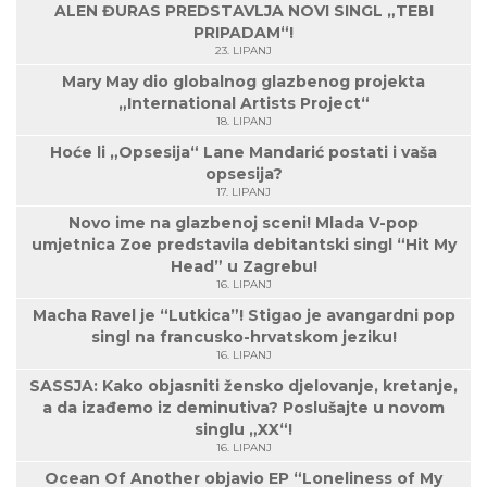
ALEN ĐURAS PREDSTAVLJA NOVI SINGL „TEBI
PRIPADAM“!
23. LIPANJ
Mary May dio globalnog glazbenog projekta
„International Artists Project“
18. LIPANJ
Hoće li „Opsesija“ Lane Mandarić postati i vaša
opsesija?
17. LIPANJ
Novo ime na glazbenoj sceni! Mlada V-pop
umjetnica Zoe predstavila debitantski singl “Hit My
Head” u Zagrebu!
16. LIPANJ
Macha Ravel je “Lutkica”! Stigao je avangardni pop
singl na francusko-hrvatskom jeziku!
16. LIPANJ
SASSJA: Kako objasniti žensko djelovanje, kretanje,
a da izađemo iz deminutiva? Poslušajte u novom
singlu „XX“!
16. LIPANJ
Ocean Of Another objavio EP “Loneliness of My