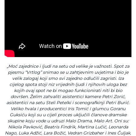
„Moć zajednice i ljudi na setu od velike je važnosti. Spot za
pjesmu “Vrtlog” snimao se u zahtjevnim uvjetima i bio je
velik zalogaj koji smo svi zajedno odlučili zagristi. Iza
cijelog spota stoji niz vrijednih ljudi i njihovih uloga bez
kojih ovaj spot ne bi mogao funkcionirati niti bi bio
dovršen. Želim zahvaliti asistentici kamere Petri Zorić,
asistentici na setu Steli Petelki i scenografkinji Petri Burić.
Veliko hvala i producentici Iris Tomić i glumcu Goranu
Guksiću koji su u cijeli proces uključili članove dramske
skupine koju vode u udruzi Malo Drama, Malo Art. Oni su:
Nikola Pavković, Beatris Findrik, Martina Lučić, Leonarda
Nago, Luka Adžić, Lara Božić, Vedran Grizbaher i Ines Čuljak.