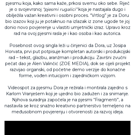
pjesmu koja, kako sama kaže, prkosi svemu oko sebe. Riječ
je o svojevrsnoj
“pjesmi rugalici”
koja je nastajala dugo i
obilježila važan kreativni i osobni proces. “Vrtlog” je za Doru
bio izazov koji ju je potaknuo na izlazak iz zone ugode te joj
donio novo povjerenje u vlastiti umjetnički izraz. Upravo kroz
rad na ovoj pjesmi rasla je i kao osoba i kao autorica.
Posebnost ovog singla leži u činjenici da Dora, uz Josipa
Horvata, prvi put potpisuje kompletan autorski i produkcijski
rad – tekst, glazbu, aranžman i produkciju. Završni zvučni
pečat dao je Alen Valinčić (ZOE MEDIA), dok se cijeli projekt
razvijao organski, od početne demo verzije do konačne
forme, vođen intuicijom i zajedničkom vizijom.
Videospot za pjesmu Dora je režirala i montirala zajedno s
Karlom Vranješem koji je ujedno bio zadužen i za snimanje.
Njihova suradnja započela je na pjesmi “Fragmenti”, a
nastavila se kroz snažno kreativno partnerstvo temeljeno na
međusobnom povjerenju i otvorenosti za razvoj ideja.