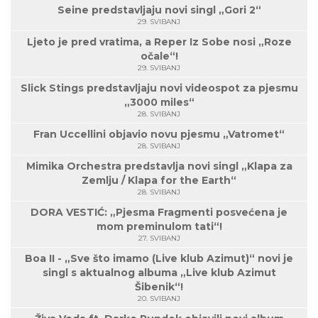
Seine predstavljaju novi singl „Gori 2“
29. SVIBANJ
Ljeto je pred vratima, a Reper Iz Sobe nosi „Roze
očale“!
29. SVIBANJ
Slick Stings predstavljaju novi videospot za pjesmu
„3000 miles“
28. SVIBANJ
Fran Uccellini objavio novu pjesmu „Vatromet“
28. SVIBANJ
Mimika Orchestra predstavlja novi singl „Klapa za
Zemlju / Klapa for the Earth“
28. SVIBANJ
DORA VESTIĆ: „Pjesma Fragmenti posvećena je
mom preminulom tati“!
27. SVIBANJ
Boa II - „Sve što imamo (Live klub Azimut)“ novi je
singl s aktualnog albuma „Live klub Azimut
Šibenik“!
20. SVIBANJ