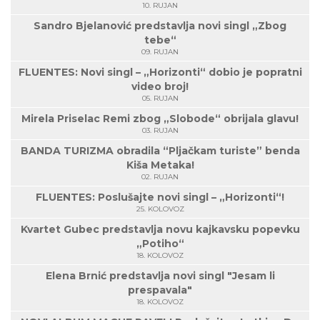
10. RUJAN
Sandro Bjelanović predstavlja novi singl „Zbog
tebe“
09. RUJAN
FLUENTES: Novi singl – „Horizonti“ dobio je popratni
video broj!
05. RUJAN
Mirela Priselac Remi zbog „Slobode“ obrijala glavu!
03. RUJAN
BANDA TURIZMA obradila “Pljačkam turiste” benda
Kiša Metaka!
02. RUJAN
FLUENTES: Poslušajte novi singl – „Horizonti“!
25. KOLOVOZ
Kvartet Gubec predstavlja novu kajkavsku popevku
„Potiho“
18. KOLOVOZ
Elena Brnić predstavlja novi singl "Jesam li
prespavala"
18. KOLOVOZ