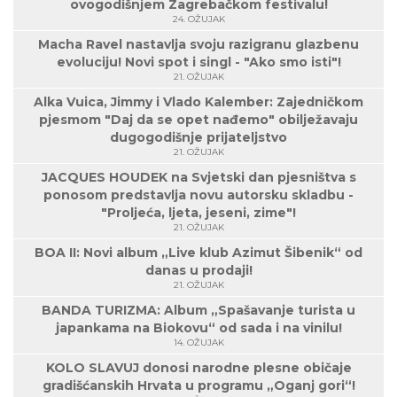
ovogodišnjem Zagrebačkom festivalu!
24. OŽUJAK
Macha Ravel nastavlja svoju razigranu glazbenu
evoluciju! Novi spot i singl - "Ako smo isti"!
21. OŽUJAK
Alka Vuica, Jimmy i Vlado Kalember: Zajedničkom
pjesmom "Daj da se opet nađemo" obilježavaju
dugogodišnje prijateljstvo
21. OŽUJAK
JACQUES HOUDEK na Svjetski dan pjesništva s
ponosom predstavlja novu autorsku skladbu -
"Proljeća, ljeta, jeseni, zime"!
21. OŽUJAK
BOA II: Novi album „Live klub Azimut Šibenik“ od
danas u prodaji!
21. OŽUJAK
BANDA TURIZMA: Album „Spašavanje turista u
japankama na Biokovu“ od sada i na vinilu!
14. OŽUJAK
KOLO SLAVUJ donosi narodne plesne običaje
gradišćanskih Hrvata u programu „Oganj gori“!