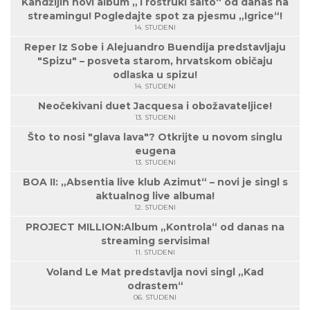
Kandžijin novi album „Trostruki salto“ od danas na
streamingu! Pogledajte spot za pjesmu „Igrice“!
14. STUDENI
Reper Iz Sobe i Alejuandro Buendija predstavljaju
"Spizu" – posveta starom, hrvatskom običaju
odlaska u spizu!
14. STUDENI
Neočekivani duet Jacquesa i obožavateljice!
13. STUDENI
Što to nosi "glava lava"? Otkrijte u novom singlu
eugena
13. STUDENI
BOA II: „Absentia live klub Azimut“ – novi je singl s
aktualnog live albuma!
12. STUDENI
PROJECT MILLION:Album „Kontrola“ od danas na
streaming servisima!
11. STUDENI
Voland Le Mat predstavlja novi singl „Kad
odrastem“
06. STUDENI