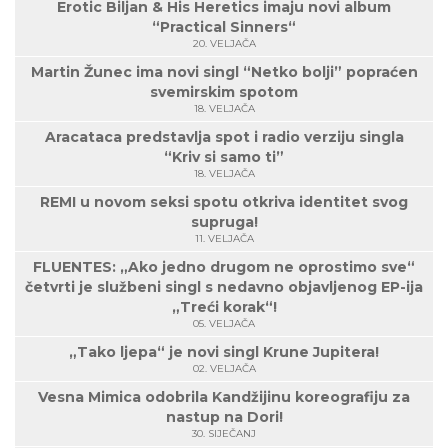
Erotic Biljan & His Heretics imaju novi album
“Practical Sinners“
20. VELJAČA
Martin Žunec ima novi singl “Netko bolji” popraćen
svemirskim spotom
18. VELJAČA
Aracataca predstavlja spot i radio verziju singla
“Kriv si samo ti”
18. VELJAČA
REMI u novom seksi spotu otkriva identitet svog
supruga!
11. VELJAČA
FLUENTES: „Ako jedno drugom ne oprostimo sve“
četvrti je službeni singl s nedavno objavljenog EP-ija
„Treći korak“!
05. VELJAČA
„Tako ljepa“ je novi singl Krune Jupitera!
02. VELJAČA
Vesna Mimica odobrila Kandžijinu koreografiju za
nastup na Dori!
30. SIJEČANJ