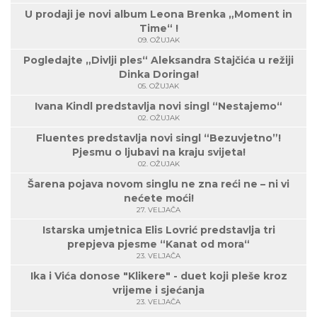
U prodaji je novi album Leona Brenka „Moment in
Time“ !
09. OŽUJAK
Pogledajte „Divlji ples“ Aleksandra Stajčića u režiji
Dinka Doringa!
05. OŽUJAK
Ivana Kindl predstavlja novi singl “Nestajemo“
02. OŽUJAK
Fluentes predstavlja novi singl “Bezuvjetno”!
Pjesmu o ljubavi na kraju svijeta!
02. OŽUJAK
Šarena pojava novom singlu ne zna reći ne – ni vi
nećete moći!
27. VELJAČA
Istarska umjetnica Elis Lovrić predstavlja tri
prepjeva pjesme “Kanat od mora“
23. VELJAČA
Ika i Vića donose "Klikere" - duet koji pleše kroz
vrijeme i sjećanja
23. VELJAČA