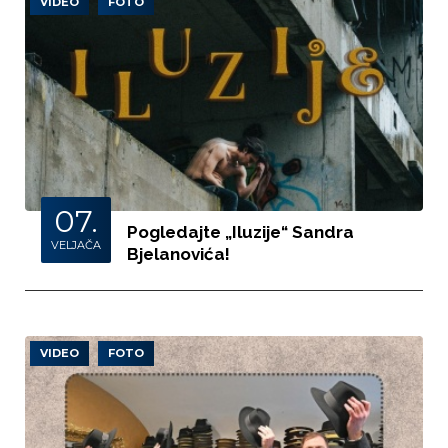
VIDEO
FOTO
07.
Pogledajte „Iluzije“ Sandra
VELJAČA
Bjelanovića!
VIDEO
FOTO