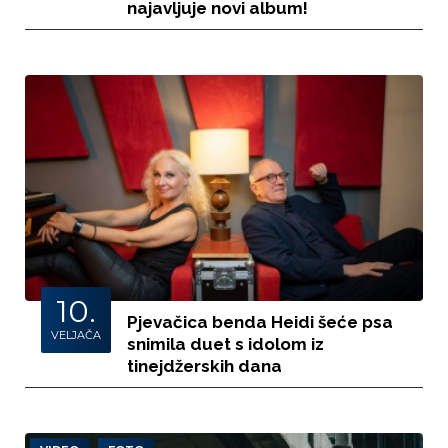
najavljuje novi album!
10.
Pjevačica benda Heidi šeće psa
VELJAČA
snimila duet s idolom iz
tinejdžerskih dana