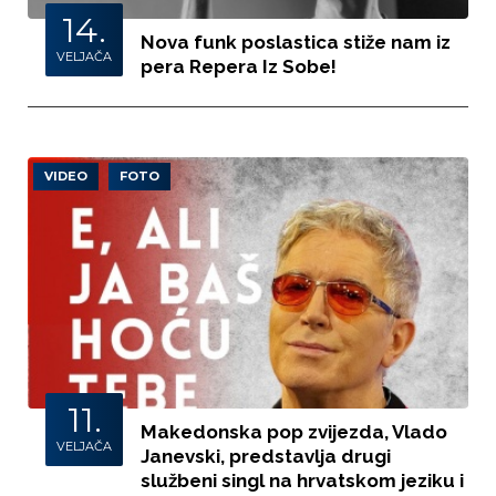
14.
Nova funk poslastica stiže nam iz
VELJAČA
pera Repera Iz Sobe!
VIDEO
FOTO
11.
Makedonska pop zvijezda, Vlado
VELJAČA
Janevski, predstavlja drugi
službeni singl na hrvatskom jeziku i