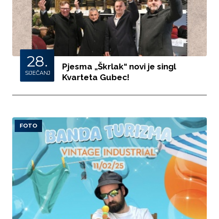
28.
Pjesma „Škrlak“ novi je singl
SIJEČANJ
Kvarteta Gubec!
FOTO