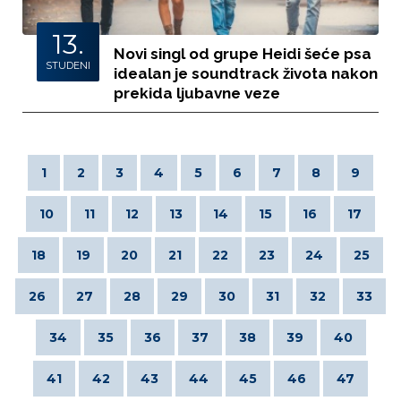
13.
Novi singl od grupe Heidi šeće psa
STUDENI
idealan je soundtrack života nakon
prekida ljubavne veze
1
2
3
4
5
6
7
8
9
10
11
12
13
14
15
16
17
18
19
20
21
22
23
24
25
26
27
28
29
30
31
32
33
34
35
36
37
38
39
40
41
42
43
44
45
46
47