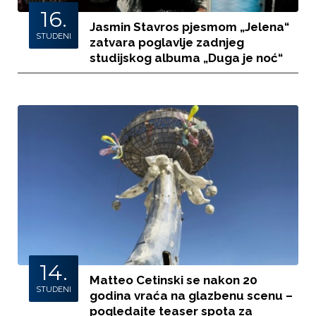
16.
Jasmin Stavros pjesmom „Jelena“
STUDENI
zatvara poglavlje zadnjeg
studijskog albuma „Duga je noć“
14.
Matteo Cetinski se nakon 20
STUDENI
godina vraća na glazbenu scenu –
pogledajte teaser spota za