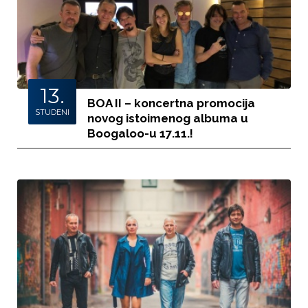
13.
BOA II – koncertna promocija
STUDENI
novog istoimenog albuma u
Boogaloo-u 17.11.!