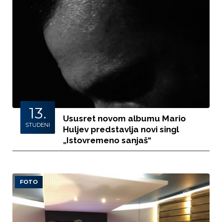
13.
Ususret novom albumu Mario
STUDENI
Huljev predstavlja novi singl
„Istovremeno sanjaš“
FOTO