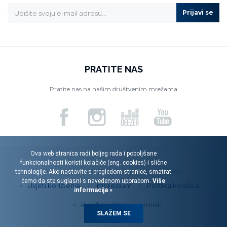
Prijavi se
PRATITE NAS
Pratite nas na našim društvenim mrežama
Ova web stranica radi boljeg rada i poboljšane
funkcionalnosti koristi kolačiće (eng. cookies) i slične
Menart d.o.o. © 2026. Sva prava pridržana.
tehnologije. Ako nastavite s pregledom stranice, smatrat
ćemo da ste suglasni s navedenom uporabom.
Više
Uvjeti korištenja
Impressum
Politika kolačića
informacija »
Pravila zaštite privatnosti
SLAŽEM SE