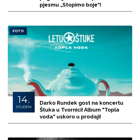
pjesmu „Stopimo boje“!
FOTO
14.
Darko Rundek gost na koncertu
STUDENI
Štuka u Tvornici! Album "Topla
voda" uskoro u prodaji!