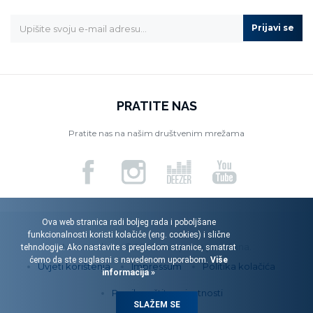
Prijavi se
PRATITE NAS
Pratite nas na našim društvenim mrežama
Ova web stranica radi boljeg rada i poboljšane
funkcionalnosti koristi kolačiće (eng. cookies) i slične
Menart d.o.o. © 2026. Sva prava pridržana.
tehnologije. Ako nastavite s pregledom stranice, smatrat
ćemo da ste suglasni s navedenom uporabom.
Više
Uvjeti korištenja
Impressum
Politika kolačića
informacija »
Pravila zaštite privatnosti
SLAŽEM SE