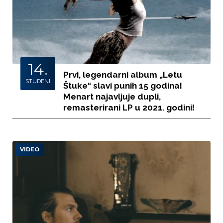
14.
Prvi, legendarni album „Letu
STUDENI
Štuke“ slavi punih 15 godina!
Menart najavljuje dupli,
remasterirani LP u 2021. godini!
VIDEO