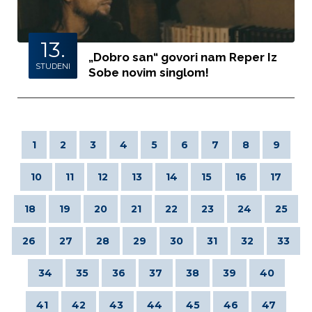
13.
„Dobro san“ govori nam Reper Iz
STUDENI
Sobe novim singlom!
1
2
3
4
5
6
7
8
9
10
11
12
13
14
15
16
17
18
19
20
21
22
23
24
25
26
27
28
29
30
31
32
33
34
35
36
37
38
39
40
41
42
43
44
45
46
47