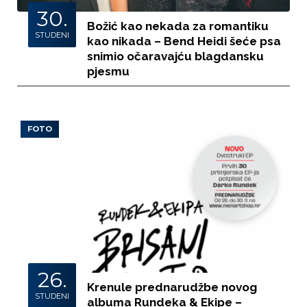
30.
Božić kao nekada za romantiku
STUDENI
kao nikada – Bend Heidi šeće psa
snimio očaravajću blagdansku
pjesmu
FOTO
26.
Krenule prednarudžbe novog
STUDENI
albuma Rundeka & Ekipe –