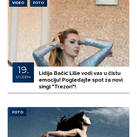
VIDEO
FOTO
19.
Lidija Bačić Lille vodi vas u čistu
STUDENI
emociju! Pogledajte spot za novi
singl "Trezori"!
FOTO