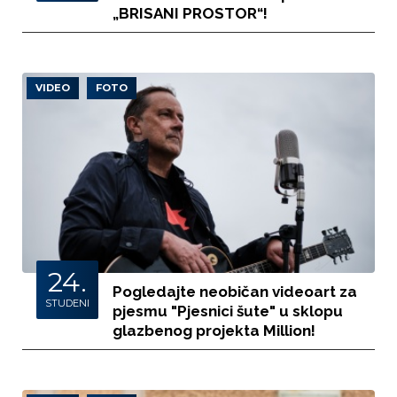
„BRISANI PROSTOR“!
VIDEO
FOTO
24.
Pogledajte neobičan videoart za
STUDENI
pjesmu "Pjesnici šute" u sklopu
glazbenog projekta Million!