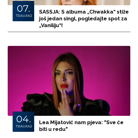
07.
SASSJA: S albuma „Chwakka“ stiže
TRAVANJ
još jedan singl, pogledajte spot za
„Vaniliju“!
04.
Lea Mijatović nam pjeva: "Sve će
TRAVANJ
biti u redu"