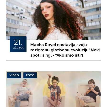
21.
Macha Ravel nastavlja svoju
OŽUJAK
razigranu glazbenu evoluciju! Novi
spot i singl - "Ako smo isti"!
VIDEO
FOTO