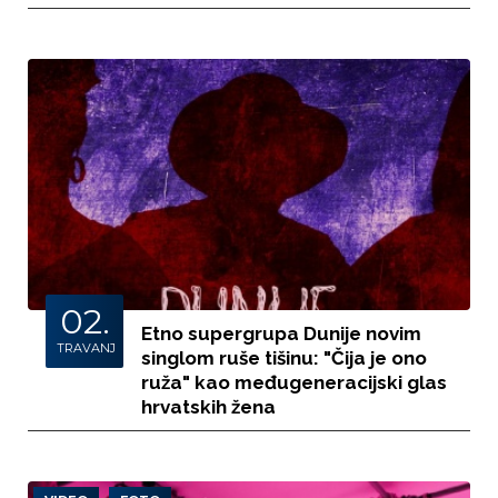
02.
Etno supergrupa Dunije novim
TRAVANJ
singlom ruše tišinu: "Čija je ono
ruža" kao međugeneracijski glas
hrvatskih žena