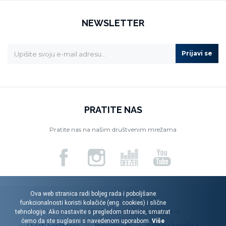
NEWSLETTER
Prijavi se
PRATITE NAS
Pratite nas na našim društvenim mrežama
Ova web stranica radi boljeg rada i poboljšane
funkcionalnosti koristi kolačiće (eng. cookies) i slične
Menart d.o.o. © 2026. Sva prava pridržana.
tehnologije. Ako nastavite s pregledom stranice, smatrat
ćemo da ste suglasni s navedenom uporabom.
Više
Uvjeti korištenja
Impressum
Politika kolačića