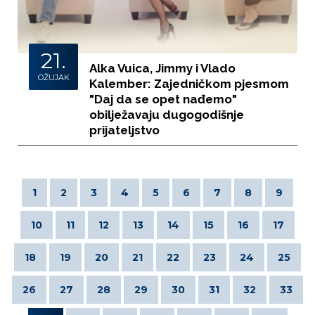
21.
Alka Vuica, Jimmy i Vlado
OŽUJAK
Kalember: Zajedničkom pjesmom
"Daj da se opet nađemo"
obilježavaju dugogodišnje
prijateljstvo
1
2
3
4
5
6
7
8
9
10
11
12
13
14
15
16
17
18
19
20
21
22
23
24
25
26
27
28
29
30
31
32
33