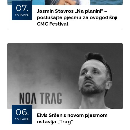
07.
Jasmin Stavros „Na planini“ –
SVIBANJ
poslušajte pjesmu za ovogodišnji
CMC Festival
06.
Elvis Sršen s novom pjesmom
SVIBANJ
ostavlja „Trag“