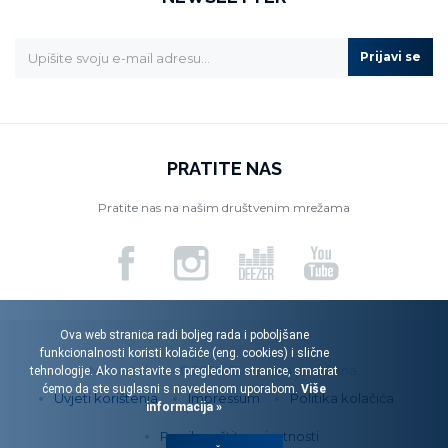
Prijavi se
PRATITE NAS
Pratite nas na našim društvenim mrežama
Ova web stranica radi boljeg rada i poboljšane
funkcionalnosti koristi kolačiće (eng. cookies) i slične
Menart d.o.o. © 2026. Sva prava pridržana.
tehnologije. Ako nastavite s pregledom stranice, smatrat
ćemo da ste suglasni s navedenom uporabom.
Više
Uvjeti korištenja
Impressum
Politika kolačića
informacija »
Pravila zaštite privatnosti