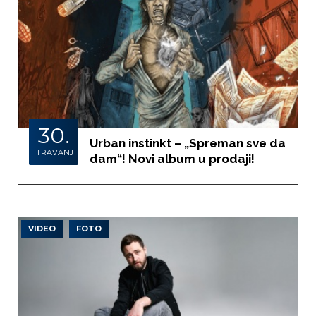
30.
Urban instinkt – „Spreman sve da
TRAVANJ
dam“! Novi album u prodaji!
VIDEO
FOTO