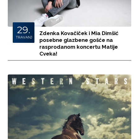
29.
Zdenka Kovačiček i Mia Dimšić
TRAVANJ
posebne glazbene gošće na
rasprodanom koncertu Matije
Cveka!