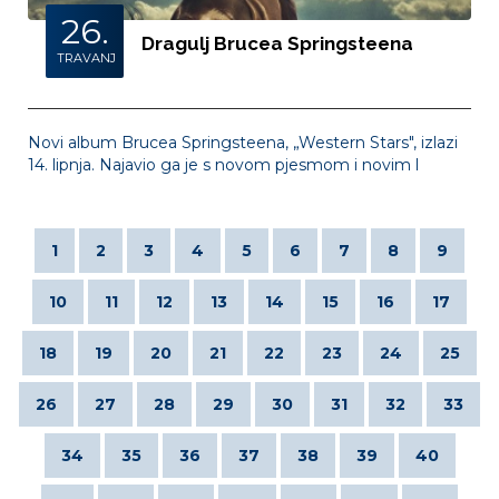
26.
Dragulj Brucea Springsteena
TRAVANJ
Novi album Brucea Springsteena, „Western Stars", izlazi
14. lipnja. Najavio ga je s novom pjesmom i novim l
1
2
3
4
5
6
7
8
9
10
11
12
13
14
15
16
17
18
19
20
21
22
23
24
25
26
27
28
29
30
31
32
33
34
35
36
37
38
39
40