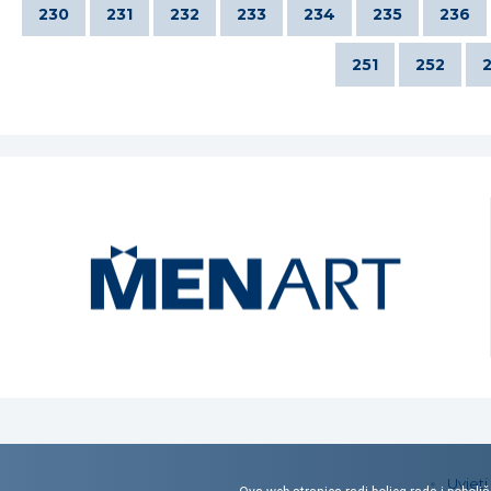
230
231
232
233
234
235
236
251
252
Uvjeti