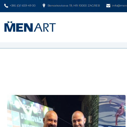
+385 (0)1 659 49 00
Bencekoviceva 19, HR-10000 ZAGREB
info@mena