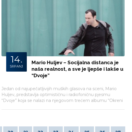
14.
Mario Huljev – Socijalna distanca je
SRPANJ
naša realnost, a sve je ljepše i lakše u
“Dvoje”
Jedan od najupečatljivijih muških glasova na sceni, Mario
Huljev, predstavlja optimističnu i radiofoničnu pjesmu
“Dvoje” koja se nalazi na njegovom trećem albumu “Okreni
me”.