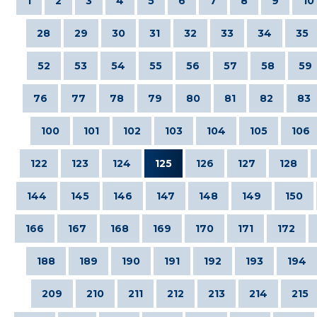
1
2
3
4
5
6
7
8
9
10
28
29
30
31
32
33
34
35
52
53
54
55
56
57
58
59
76
77
78
79
80
81
82
83
100
101
102
103
104
105
106
122
123
124
125
126
127
128
144
145
146
147
148
149
150
166
167
168
169
170
171
172
188
189
190
191
192
193
194
209
210
211
212
213
214
215