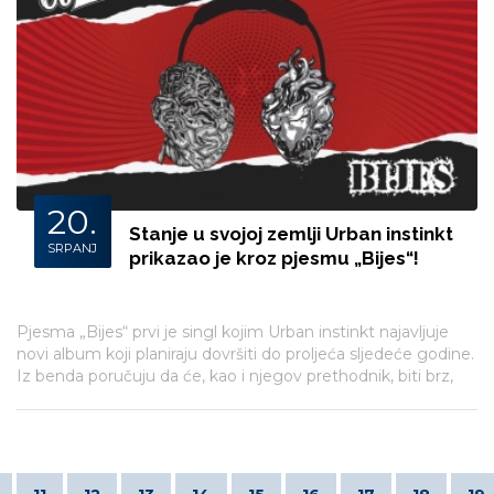
20.
Stanje u svojoj zemlji Urban instinkt
SRPANJ
prikazao je kroz pjesmu „Bijes“!
Pjesma „Bijes“ prvi je singl kojim Urban instinkt najavljuje
novi album koji planiraju dovršiti do proljeća sljedeće godine.
Iz benda poručuju da će, kao i njegov prethodnik, biti brz,
konkretan i žestok!