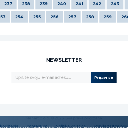
237
238
239
240
241
242
243
253
254
255
256
257
258
259
26
NEWSLETTER
Prijavi se
Menart d.o.o. © 2026. Sva prava pridržana.
 korištenja
Impressum
Politika kolačića
Pravila zaštite priv