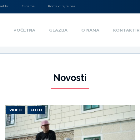
rt.hr
O nama
Kontaktirajte nas
POČETNA
GLAZBA
O NAMA
KONTAKTIR
Novosti
VIDEO
FOTO