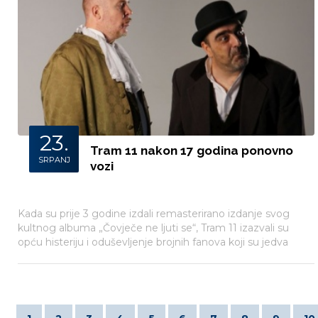
23.
Tram 11 nakon 17 godina ponovno
SRPANJ
vozi
Kada su prije 3 godine izdali remasterirano izdanje svog
kultnog albuma „Čovječe ne ljuti se“, Tram 11 izazvali su
opću histeriju i oduševljenje brojnih fanova koji su jedva
čekali da ovaj dvojac ponovno stane pred njih.