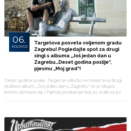
06.
Targetova posveta voljenom gradu
KOLOVOZ
Zagrebu! Pogledajte spot za drugi
singl s albuma „Još jedan dan u
Zagrebu…Deset godina poslije“,
pjesmu „Moj grad“!
Deset godina poslje...Target je odlučio remixirati svoj drugi
službeni album „Još jedan dan u Zagrebu“ te je okupio
kremu domaće rap / hiphop produkcije koji su, svaki sa po
dva remixa, složili novi materijal. To su Koolade, DJ
BeroZmay, Brka koji je radio prvu stvar za spot featuring
Bizzo Brigante iz Bolesne braće, Dirty Hairy, Sbeatz, DJ
Jazz, Stac, Rolando, Kickass, Flowdeep, Marvel i Kolak47 koji
potpisuje singl i novi spot „Moj grad“.