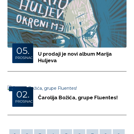
05.
U prodaji je novi album Marija
PROSINAC
Huljeva
VIDEO
02.
Čarolija Božića, grupe Fluentes!
PROSINAC