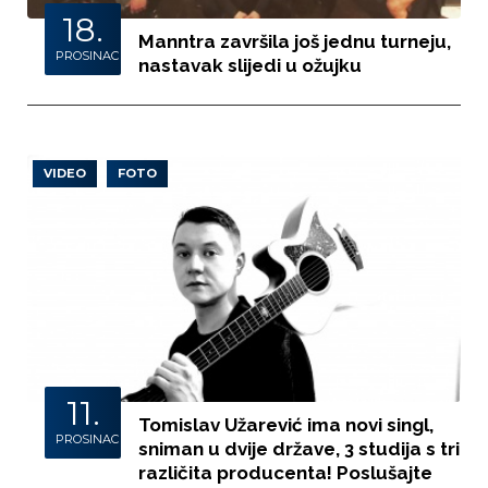
18.
Manntra završila još jednu turneju,
PROSINAC
nastavak slijedi u ožujku
VIDEO
FOTO
11.
Tomislav Užarević ima novi singl,
PROSINAC
sniman u dvije države, 3 studija s tri
različita producenta! Poslušajte