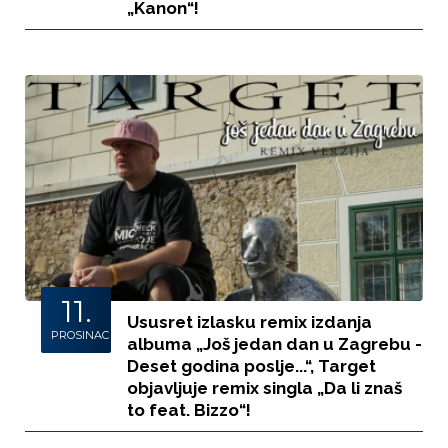
„Kanon“!
11.
Ususret izlasku remix izdanja
PROSINAC
albuma „Još jedan dan u Zagrebu -
Deset godina poslje...“, Target
objavljuje remix singla „Da li znaš
to feat. Bizzo“!