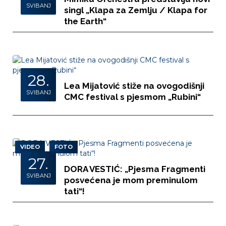
SVIBANJ
singl „Klapa za Zemlju / Klapa for
the Earth“
28.
Lea Mijatović stiže na ovogodišnji
SVIBANJ
CMC festival s pjesmom „Rubini“
VIDEO
FOTO
27.
DORA VESTIĆ: „Pjesma Fragmenti
SVIBANJ
posvećena je mom preminulom
tati“!