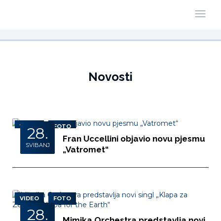
Novosti
VIDEO
FOTO
28.
Fran Uccellini objavio novu pjesmu
SVIBANJ
„Vatromet“
VIDEO
FOTO
28.
Mimika Orchestra predstavlja novi