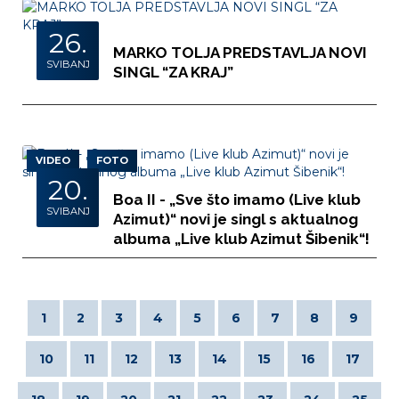
26.
MARKO TOLJA PREDSTAVLJA NOVI
SVIBANJ
SINGL “ZA KRAJ”
VIDEO
FOTO
20.
Boa II - „Sve što imamo (Live klub
SVIBANJ
Azimut)“ novi je singl s aktualnog
albuma „Live klub Azimut Šibenik“!
1
2
3
4
5
6
7
8
9
10
11
12
13
14
15
16
17