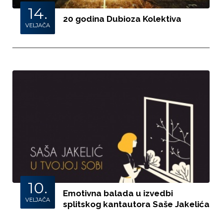
14.
20 godina Dubioza Kolektiva
VELJAČA
10.
Emotivna balada u izvedbi
VELJAČA
splitskog kantautora Saše Jakelića