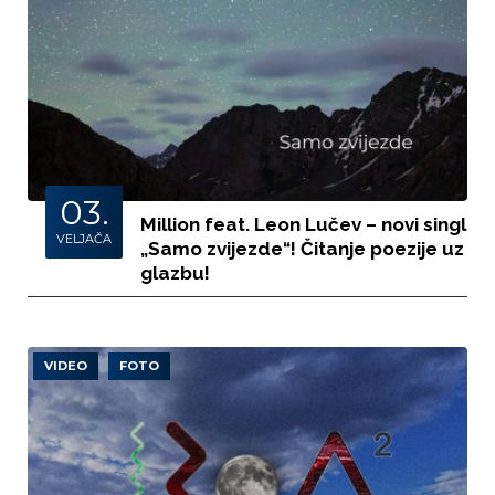
03.
Million feat. Leon Lučev – novi singl
VELJAČA
„Samo zvijezde“! Čitanje poezije uz
glazbu!
VIDEO
FOTO