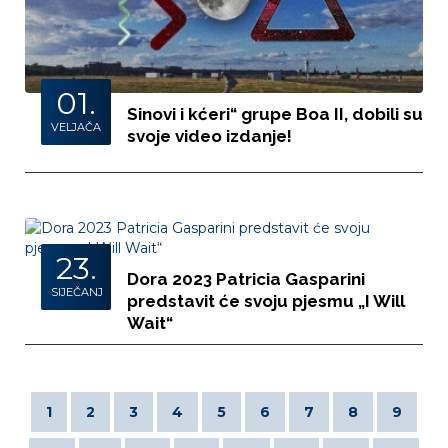
01.
Sinovi i kćeri“ grupe Boa II, dobili su
VELJAČA
svoje video izdanje!
23.
Dora 2023 Patricia Gasparini
SIJEČANJ
predstavit će svoju pjesmu „I Will
Wait“
1
2
3
4
5
6
7
8
9