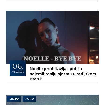
06.
Noelle predstavlja spot za
VELJAČA
najemitiraniju pjesmu u radijskom
eteru!
VIDEO
FOTO