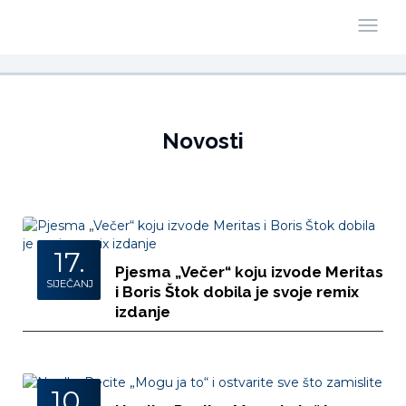
Novosti
17.
Pjesma „Večer“ koju izvode Meritas
SIJEČANJ
i Boris Štok dobila je svoje remix
izdanje
10.