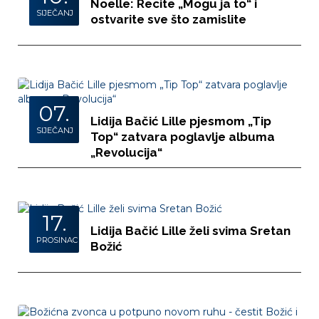
Noelle: Recite „Mogu ja to“ i
SIJEČANJ
ostvarite sve što zamislite
07.
Lidija Bačić Lille pjesmom „Tip
SIJEČANJ
Top“ zatvara poglavlje albuma
„Revolucija“
17.
Lidija Bačić Lille želi svima Sretan
PROSINAC
Božić