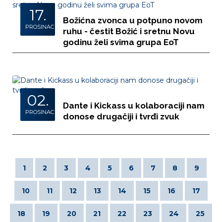
17.
Božićna zvonca u potpuno novom
PROSINAC
ruhu - čestit Božić i sretnu Novu
godinu želi svima grupa EoT
02.
Dante i Kickass u kolaboraciji nam
PROSINAC
donose drugačiji i tvrđi zvuk
1
2
3
4
5
6
7
8
9
10
11
12
13
14
15
16
17
18
19
20
21
22
23
24
25