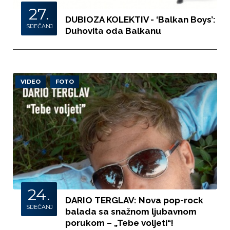
27.
DUBIOZA KOLEKTIV - ‘Balkan Boys’:
SIJEČANJ
Duhovita oda Balkanu
VIDEO
FOTO
24.
DARIO TERGLAV: Nova pop-rock
SIJEČANJ
balada sa snažnom ljubavnom
porukom – „Tebe voljeti“!