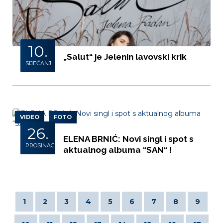
10.
„Salut“ je Jelenin lavovski krik
SIJEČANJ
VIDEO
FOTO
26.
ELENA BRNIĆ: Novi singl i spot s
PROSINAC
aktualnog albuma “SAN“ !
1
2
3
4
5
6
7
8
9