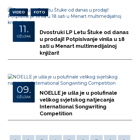
VIDEO
FOTO
11.
Dvostruki LP Letu Štuke od danas
OŽUJAK
u prodaji! Potpisivanje vinila u 18
sati u Menart multimedijalnoj
knjižari!
09.
NOELLE je ušla je u polufinale
OŽUJAK
velikog svjetskog natjecanja
International Songwriting
Competition