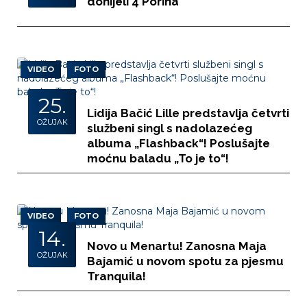
donijeli 4 Porina
VIDEO
FOTO
25.
Lidija Bačić Lille predstavlja četvrti
OŽUJAK
službeni singl s nadolazećeg
albuma „Flashback“! Poslušajte
moćnu baladu „To je to“!
VIDEO
FOTO
14.
Novo u Menartu! Zanosna Maja
OŽUJAK
Bajamić u novom spotu za pjesmu
Tranquila!