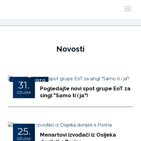
Novosti
VIDEO
FOTO
31.
Pogledajte novi spot grupe EoT za
OŽUJAK
singl "Samo ti i ja"!
25.
Menartovi izvođači iz Osijeka
OŽUJAK