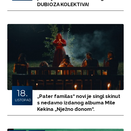
DUBIOZA KOLEKTIVA!
18.
„Pater familas“ novi je singl skinut
LISTOPAD
s nedavno izdanog albuma Mile
Kekina „Nježno đonom“.