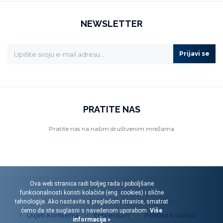
NEWSLETTER
Prijavi se
PRATITE NAS
Pratite nas na našim društvenim mrežama
Ova web stranica radi boljeg rada i poboljšane
funkcionalnosti koristi kolačiće (eng. cookies) i slične
Menart d.o.o. © 2026. Sva prava pridržana.
tehnologije. Ako nastavite s pregledom stranice, smatrat
ćemo da ste suglasni s navedenom uporabom.
Više
Uvjeti korištenja
Impressum
Politika kolačića
informacija »