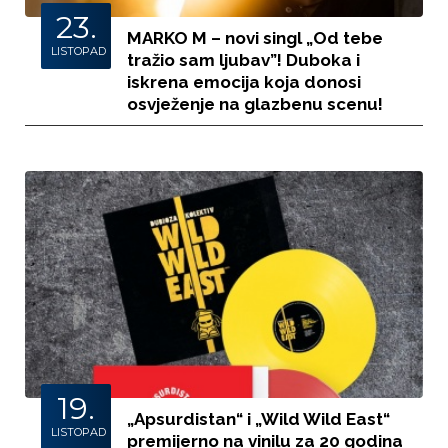
23.
MARKO M – novi singl „Od tebe
LISTOPAD
tražio sam ljubav”! Duboka i
iskrena emocija koja donosi
osvježenje na glazbenu scenu!
19.
„Apsurdistan“ i „Wild Wild East“
LISTOPAD
premijerno na vinilu za 20 godina