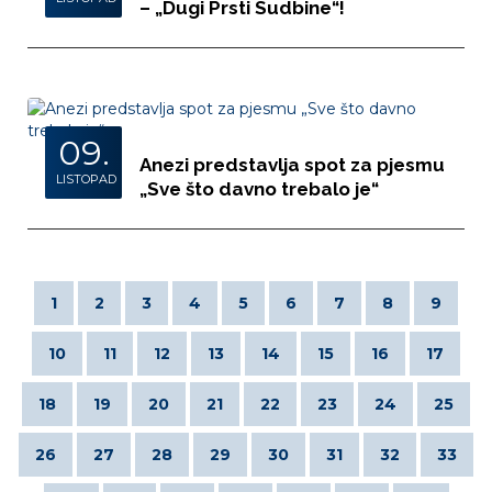
– „Dugi Prsti Sudbine“!
09.
Anezi predstavlja spot za pjesmu
LISTOPAD
„Sve što davno trebalo je“
1
2
3
4
5
6
7
8
9
10
11
12
13
14
15
16
17
18
19
20
21
22
23
24
25
26
27
28
29
30
31
32
33