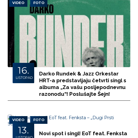
VIDEO
FOTO
16.
Darko Rundek & Jazz Orkestar
LISTOPAD
HRT-a predstavljaju četvrti singl s
albuma „Za vašu posljepodnevnu
razonodu“! Poslušajte Šejn!
VIDEO
FOTO
13.
Novi spot i singl! EoT feat. Fenksta
LISTOPAD