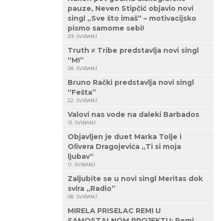
pauze, Neven Stipčić objavio novi
singl „Sve što imaš“ – motivacijsko
pismo samome sebi!
29. SVIBANJ
Truth ≠ Tribe predstavlja novi singl
“M!”
28. SVIBANJ
Bruno Rački predstavlja novi singl
“Fešta”
22. SVIBANJ
Valovi nas vode na daleki Barbados
13. SVIBANJ
Objavljen je duet Marka Tolje i
Olivera Dragojevića „Ti si moja
ljubav“
11. SVIBANJ
Zaljubite se u novi singl Meritas dok
svira „Radio”
08. SVIBANJ
MIRELA PRISELAC REMI U
SAMOSTALNOM PROJEKTU: Remi