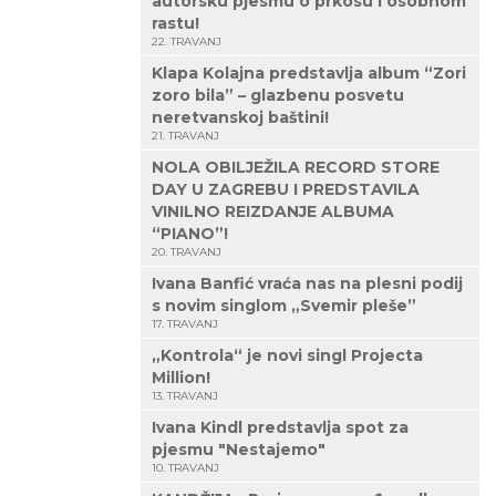
autorsku pjesmu o prkosu i osobnom
rastu!
22. TRAVANJ
Klapa Kolajna predstavlja album “Zori
zoro bila” – glazbenu posvetu
neretvanskoj baštini!
21. TRAVANJ
NOLA OBILJEŽILA RECORD STORE
DAY U ZAGREBU I PREDSTAVILA
VINILNO REIZDANJE ALBUMA
“PIANO”!
20. TRAVANJ
Ivana Banfić vraća nas na plesni podij
s novim singlom „Svemir pleše”
17. TRAVANJ
„Kontrola“ je novi singl Projecta
Million!
13. TRAVANJ
Ivana Kindl predstavlja spot za
pjesmu "Nestajemo"
10. TRAVANJ