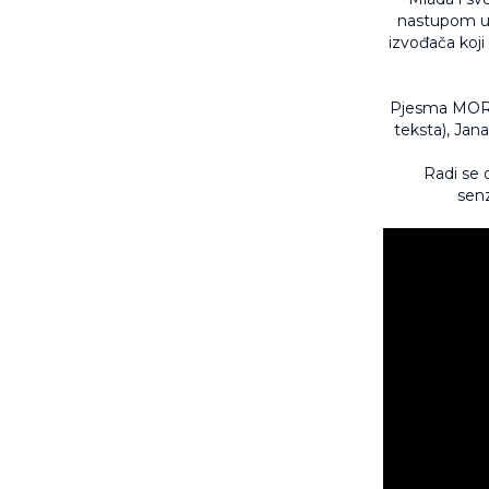
nastupom u g
izvođača koji
Pjesma MORE n
teksta), Jana
Radi se 
senz