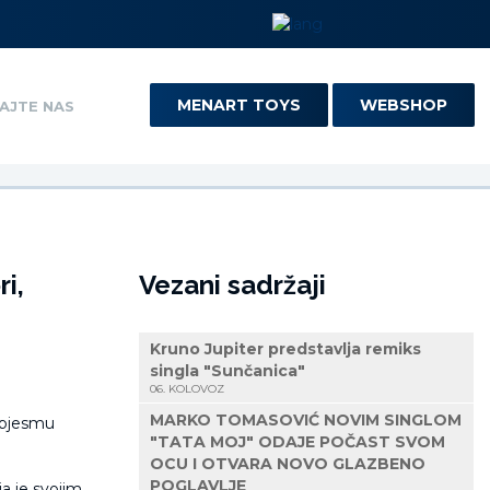
MENART TOYS
WEBSHOP
AJTE NAS
i,
Vezani sadržaji
Kruno Jupiter predstavlja remiks
singla "Sunčanica"
06. KOLOVOZ
MARKO TOMASOVIĆ NOVIM SINGLOM
"TATA MOJ" ODAJE POČAST SVOM
OCU I OTVARA NOVO GLAZBENO
POGLAVLJE
a je svojim