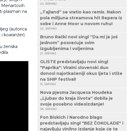
24. SRPANJ
 5 Menartovih
iti plasman na
„Tajland“ se vratio kao remix. Nakon
pola milijuna streamova hit Repera iz
sobe i Anne Moor u novom ruhu!
ljeg (autorica
22. SRPANJ
 i koaranžer).
Bruno Rački novi singl “Da mi je još
jednom” posvećuje svim
ću ženska
izgubljenima i voljenima
dila.
21. SRPANJ
GLISTE predstavljaju novi singl
"Paprika": Viralni slovenski duo
donosi najotkačeniji okus ljeta i stiže
na SHIP festival!
15. SRPANJ
Nova pjesma Jacquesa Houdeka
„Ljubav do kraja života“ dobila je
svoje posebno videoizdanje!
08. SRPANJ
Fon Biskich i Narodno blago
predstavljaju singl "BEZ ČOKOLADE" i
najavljuju vinilno izdanje koje će te