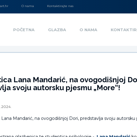
rt.hr
O nama
Kontaktirajte nas
POČETNA
GLAZBA
O NAMA
KONTAKTIR
ica Lana Mandarić, na ovogodišnjoj Dor
lja svoju autorsku pjesmu „More“!
1.2024.
estrana glazbenica te studentica psihologije -
Lana Mandarić
koj