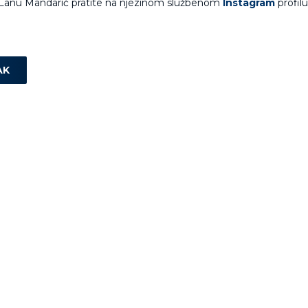
Lanu Mandarić pratite na njezinom službenom
Instagram
profilu
AK