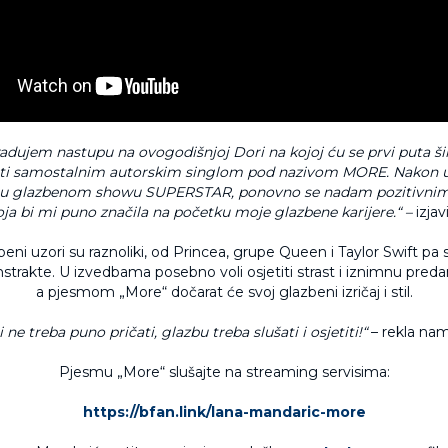
radujem nastupu na ovogodišnjoj Dori na kojoj ću se prvi puta šir
iti samostalnim autorskim singlom pod nazivom MORE. Nakon 
a u glazbenom showu SUPERSTAR, ponovno se nadam pozitivnim 
oja bi mi puno značila na početku moje glazbene karijere.“ –
izjav
beni uzori su raznoliki, od Princea, grupe Queen i Taylor Swift pa
strakte. U izvedbama posebno voli osjetiti strast i iznimnu pred
a pjesmom „More“ dočarat će svoj glazbeni izričaj i stil.
 ne treba puno pričati, glazbu treba slušati i osjetiti!“
– rekla nam
Pjesmu „More“ slušajte na streaming servisima:
https://bfan.link/lana-mandaric-more