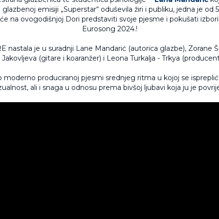
lazbenoj emisiji „Superstar“ oduševila žiri i publiku, jedna je od
 će na ovogodišnjoj Dori predstaviti svoje pjesme i pokušati izbor
Eurosong 2024.!
astala je u suradnji Lane Mandarić (autorica glazbe), Zorane Ši
 Jakovljeva (gitare i koaranžer) i Leona Turkalja - Trkya (producent
o moderno produciranoj pjesmi srednjeg ritma u kojoj se isprepli
ualnost, ali i snaga u odnosu prema bivšoj ljubavi koja ju je povrije