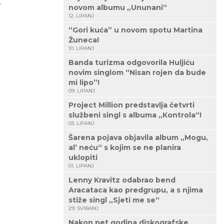
.
novom albumu „Ununani“
12. LIPANJ
“Gori kuća” u novom spotu Martina
Žuneca!
10. LIPANJ
Banda turizma odgovorila Huljiću
novim singlom “Nisan rojen da bude
mi lipo”!
09. LIPANJ
Project Million predstavlja četvrti
službeni singl s albuma „Kontrola“!
03. LIPANJ
Šarena pojava objavila album „Mogu,
al’ neću“ s kojim se ne planira
uklopiti
01. LIPANJ
Lenny Kravitz odabrao bend
Aracataca kao predgrupu, a s njima
stiže singl „Sjeti me se“
29. SVIBANJ
Nakon pet godina diskografske