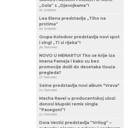
„Gola” s „Djevojkama”!
05. SVIBANJ
Lea Elena predstavlja „Tiho na
prstima“
04. SVIBANJ
Grupa Kolodvor predstavlja novi spot
i singl „Ti si rijeka“!
28. TRAVANJ
NOVO U MENARTU! Tko se krije iza
imena Fameja i kako su bez
promocije došli do desetaka tisuća
pregleda?
27. TRAVANJ
Seine predstavlja novi album "Vreva"
24. TRAVANJ
Macha Ravel u producentskoj ulozi
donosi klupski remix singla
“Pasegoni”!
24. TRAVANJ
Dora Vestić predstavlja “Vrtlog” –