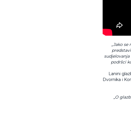
„Jako se 
predstav
sudjelovanj
podršci k
Lanini glaz
Dvornika i Kon
„O glazbi