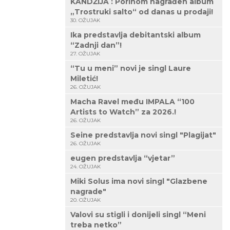
KANDŽIJA : Porinom nagrađen album
„Trostruki salto“ od danas u prodaji!
30. OŽUJAK
Ika predstavlja debitantski album
“Zadnji dan”!
27. OŽUJAK
“Tu u meni” novi je singl Laure
Miletić!
26. OŽUJAK
Macha Ravel među IMPALA “100
Artists to Watch” za 2026.!
26. OŽUJAK
Seine predstavlja novi singl "Plagijat"
26. OŽUJAK
eugen predstavlja “vjetar”
24. OŽUJAK
Miki Solus ima novi singl "Glazbene
nagrade"
20. OŽUJAK
Valovi su stigli i donijeli singl “Meni
treba netko”