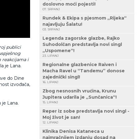
doslovno moći pojesti!
07. SRPANJ
Rundek & Ekipa s pjesmom „Rijeka“
najavljuju Šalatu!
03. SRPANJ
Legenda zagorske glazbe, Rajko
Suhodolčan predstavlja novi singl
oj publici
„Uspomene“!
uspješnog
23. LIPANJ
reakcijama i
Regionalne glazbenice Raiven i
ila je Lana.
Macha Ravel u “Tandemu” donose
zajednički singl!
 sve do Dine
16. LIPANJ
anost izvođača,
Zbog nesnosnih vrućina, Krunu
Jupitera udarila je „Sunčanica“!
15. LIPANJ
 je Lana.
Reper iz sobe predstavlja novi singl -
Moj život je san!
12. LIPANJ
Klinika Denisa Kataneca u
najmračnijem izdanju dosad na