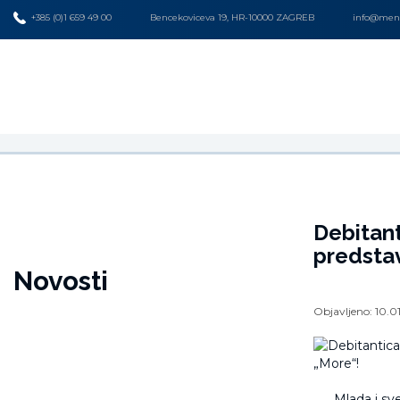
+385 (0)1 659 49 00
Bencekoviceva 19, HR-10000 ZAGREB
info@mena
Debitant
predstav
Novosti
Objavljeno:
10.0
Mlada i sv