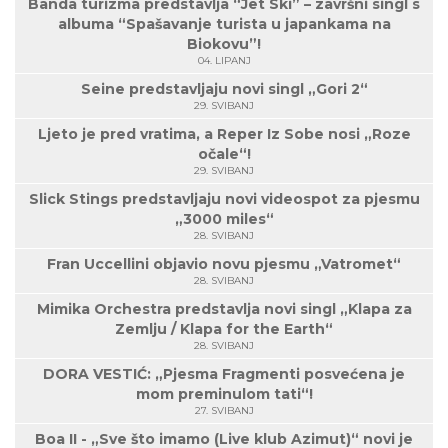
Banda turizma predstavlja “Jet Ski” – završni singl s
albuma “Spašavanje turista u japankama na
Biokovu”!
04. LIPANJ
Seine predstavljaju novi singl „Gori 2“
29. SVIBANJ
Ljeto je pred vratima, a Reper Iz Sobe nosi „Roze
očale“!
29. SVIBANJ
Slick Stings predstavljaju novi videospot za pjesmu
„3000 miles“
28. SVIBANJ
Fran Uccellini objavio novu pjesmu „Vatromet“
28. SVIBANJ
Mimika Orchestra predstavlja novi singl „Klapa za
Zemlju / Klapa for the Earth“
28. SVIBANJ
DORA VESTIĆ: „Pjesma Fragmenti posvećena je
mom preminulom tati“!
27. SVIBANJ
Boa II - „Sve što imamo (Live klub Azimut)“ novi je