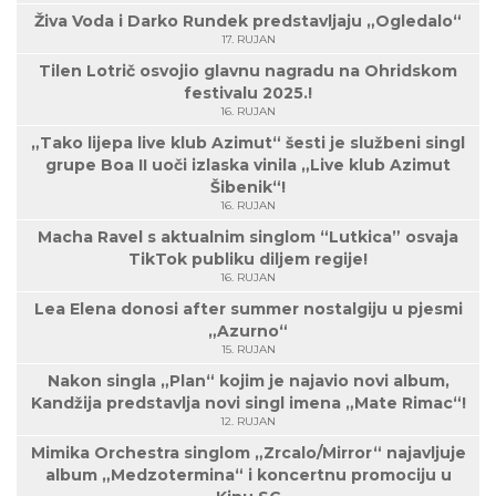
Živa Voda i Darko Rundek predstavljaju „Ogledalo“
17. RUJAN
Tilen Lotrič osvojio glavnu nagradu na Ohridskom
festivalu 2025.!
16. RUJAN
„Tako lijepa live klub Azimut“ šesti je službeni singl
grupe Boa II uoči izlaska vinila „Live klub Azimut
Šibenik“!
16. RUJAN
Macha Ravel s aktualnim singlom “Lutkica” osvaja
TikTok publiku diljem regije!
16. RUJAN
Lea Elena donosi after summer nostalgiju u pjesmi
„Azurno“
15. RUJAN
Nakon singla „Plan“ kojim je najavio novi album,
Kandžija predstavlja novi singl imena „Mate Rimac“!
12. RUJAN
Mimika Orchestra singlom „Zrcalo/Mirror“ najavljuje
album „Medzotermina“ i koncertnu promociju u