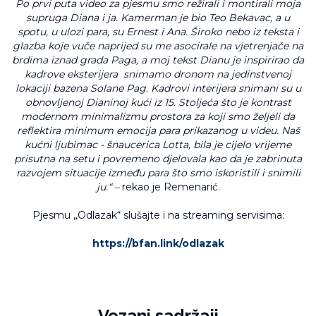
Po prvi puta video za pjesmu smo režirali i montirali moja
supruga Diana i ja. Kamerman je bio Teo Bekavac, a u
spotu, u ulozi para, su Ernest i Ana. Široko nebo iz teksta i
glazba koje vuče naprijed su me asocirale na vjetrenjače na
brdima iznad grada Paga, a moj tekst Dianu je inspirirao da
kadrove eksterijera snimamo dronom na jedinstvenoj
lokaciji bazena Solane Pag. Kadrovi interijera snimani su u
obnovljenoj Dianinoj kući iz 15. Stoljeća što je kontrast
modernom minimalizmu prostora za koji smo željeli da
reflektira minimum emocija para prikazanog u videu. Naš
kućni ljubimac - šnaucerica Lotta, bila je cijelo vrijeme
prisutna na setu i povremeno djelovala kao da je zabrinuta
razvojem situacije između para što smo iskoristili i snimili
ju.“ –
rekao je Remenarić.
Pjesmu „Odlazak“ slušajte i na streaming servisima:
https://bfan.link/odlazak
Vezani sadržaji