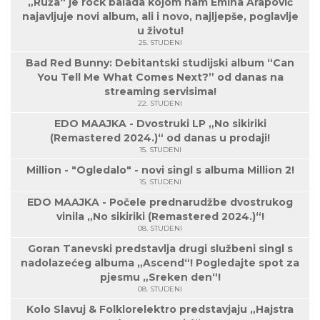
„Ruža“ je rock balada kojom nam Emina Arapović
najavljuje novi album, ali i novo, najljepše, poglavlje
u životu!
25. STUDENI
Bad Red Bunny: Debitantski studijski album “Can
You Tell Me What Comes Next?” od danas na
streaming servisima!
22. STUDENI
EDO MAAJKA - Dvostruki LP „No sikiriki
(Remastered 2024.)“ od danas u prodaji!
15. STUDENI
Million - "Ogledalo" - novi singl s albuma Million 2!
15. STUDENI
EDO MAAJKA - Počele prednarudžbe dvostrukog
vinila „No sikiriki (Remastered 2024.)“!
08. STUDENI
Goran Tanevski predstavlja drugi službeni singl s
nadolazećeg albuma „Ascend“! Pogledajte spot za
pjesmu „Sreken den“!
08. STUDENI
Kolo Slavuj & Folklorelektro predstavjaju „Hajstra