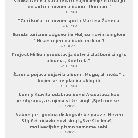
Klinika Denisa Kataneca u najmračnijem izdanju
dosad na novom albumu „Ununani“
12. LIPANJ
“Gori kuća” u novom spotu Martina Žuneca!
10. LIPANJ
Banda turizma odgovorila Huljiću novim singlom
“Nisan rojen da bude mi lipo”!
09. LIPANJ
Project Million predstavlja četvrti službeni singl s
albuma „Kontrola“!
03. LIPANJ
Šarena pojava objavila album „Mogu, al’ neću“ s
kojim se ne planira uklopiti
01. LIPANJ
Lenny Kravitz odabrao bend Aracataca kao
predgrupu, a s njima stiže singl „Sjeti me se“
29. SVIBANJ
Nakon pet godina diskografske pauze, Neven
Stipčić objavio novi singl „Sve što imaš“ –
motivacijsko pismo samome sebi!
29. SVIBANJ