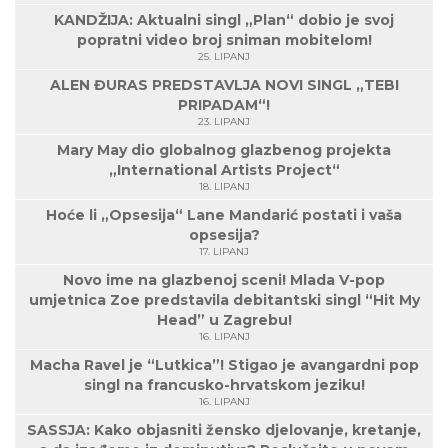
KANDŽIJA: Aktualni singl „Plan“ dobio je svoj
popratni video broj sniman mobitelom!
25. LIPANJ
ALEN ĐURAS PREDSTAVLJA NOVI SINGL „TEBI
PRIPADAM“!
23. LIPANJ
Mary May dio globalnog glazbenog projekta
„International Artists Project“
18. LIPANJ
Hoće li „Opsesija“ Lane Mandarić postati i vaša
opsesija?
17. LIPANJ
Novo ime na glazbenoj sceni! Mlada V-pop
umjetnica Zoe predstavila debitantski singl “Hit My
Head” u Zagrebu!
16. LIPANJ
Macha Ravel je “Lutkica”! Stigao je avangardni pop
singl na francusko-hrvatskom jeziku!
16. LIPANJ
SASSJA: Kako objasniti žensko djelovanje, kretanje,