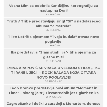
Vesna Mimica odobrila Kandžijinu koreografiju za
nastup na Dori!
30. SIJEČANJ
Truth ≠ Tribe predstavljaju singl “S!” s nadolazećeg
albuma “Zimstrela”
26. SIJEČANJ
Tilen Lotrič s pjesmom "Tvoja budala" otvara novo
poglavlje!
21. SIJEČANJ
Ika predstavlja "Sram strah i ja"- tiha pjesma za
glasne misli
13. SIJEČANJ
EMINA ARAPOVIĆ SE VRAĆA U VELIKOM STILU: „TKO
TI RANE LIJEČI“ – ROCK BALADA KOJA OTVARA
NOVO POGLAVLJE!
26. PROSINAC
Leon Brenko predstavlja novi album "Moment in
Time" – sinergija triju izvanrednih jazz glazbenika
12. PROSINAC
Zagrepčanke i dečki u suradnji s Menartom, donose