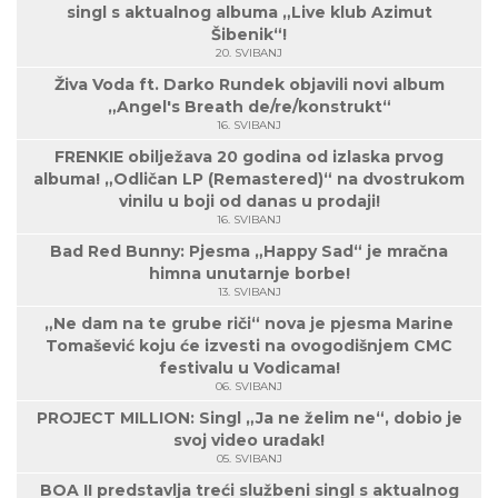
singl s aktualnog albuma „Live klub Azimut
Šibenik“!
20. SVIBANJ
Živa Voda ft. Darko Rundek objavili novi album
„Angel's Breath de/re/konstrukt“
16. SVIBANJ
FRENKIE obilježava 20 godina od izlaska prvog
albuma! „Odličan LP (Remastered)“ na dvostrukom
vinilu u boji od danas u prodaji!
16. SVIBANJ
Bad Red Bunny: Pjesma „Happy Sad“ je mračna
himna unutarnje borbe!
13. SVIBANJ
„Ne dam na te grube riči“ nova je pjesma Marine
Tomašević koju će izvesti na ovogodišnjem CMC
festivalu u Vodicama!
06. SVIBANJ
PROJECT MILLION: Singl „Ja ne želim ne“, dobio je
svoj video uradak!
05. SVIBANJ
BOA II predstavlja treći službeni singl s aktualnog