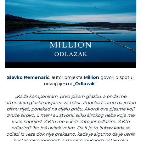
Slavko Remenarić
, autor projekta
Million
govori o spotu i
novoj pjesmi „
Odlazak
“:
„Kada komponiram, prvo pišem glazbu, a onda me
atmosfera glazbe inspirira za tekst. Ponekad samo na jednu
bitnu riječ, ponekad na cijelu priču. Akordi ove pjesme koji
zvuče široko, u meni su stvorili sliku širokog neba koje me
vuče naprijed. Zašto me vuče? Zato jer odlazim. Zašto
odlazim? Jer još uvijek volim. Da li je to ljubav kada se
odlazi iz veze dok nije prekasno, kada je sigurno da je ushit
postao ravnodušnost, a iza ravnodušnosti ostaju dva