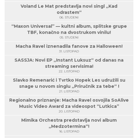
Voland Le Mat predstavlja novi singl „Kad
odrastem“
06. STUDENI
“Maxon Universal” — kultni album, splitske grupe
TBF, konačno na dvostrukom vinilu!
05. STUDENI
Macha Ravel iznenadila fanove za Halloween!
31. LISTOPAD
SASSJA: Novi EP „Instant Luksuz“ od danas na
streaming servisima!
22. LISTOPAD
Slavko Remenarić i Tvrtko Hopek Les udružili su
snage u novom singlu „Priručnik za tebe“ !
21. LISTOPAD
Regionalno priznanje: Macha Ravel osvojila SoAlive
Music Video Award za videospot “Lutkica”
20. LISTOPAD
Mimika Orchestra predstavlja novi album
„Medzotermina“!
16. LISTOPAD