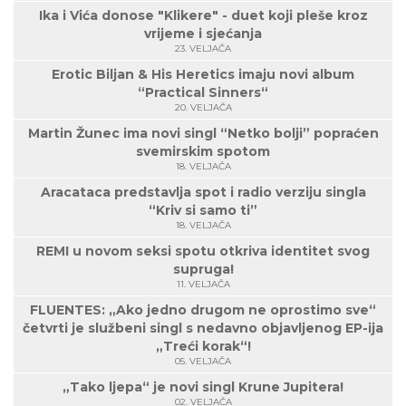
Ika i Vića donose "Klikere" - duet koji pleše kroz
vrijeme i sjećanja
23. VELJAČA
Erotic Biljan & His Heretics imaju novi album
“Practical Sinners“
20. VELJAČA
Martin Žunec ima novi singl “Netko bolji” popraćen
svemirskim spotom
18. VELJAČA
Aracataca predstavlja spot i radio verziju singla
“Kriv si samo ti”
18. VELJAČA
REMI u novom seksi spotu otkriva identitet svog
supruga!
11. VELJAČA
FLUENTES: „Ako jedno drugom ne oprostimo sve“
četvrti je službeni singl s nedavno objavljenog EP-ija
„Treći korak“!
05. VELJAČA
„Tako ljepa“ je novi singl Krune Jupitera!
02. VELJAČA