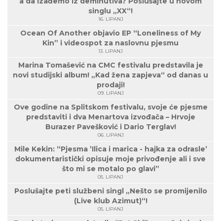
a da izađemo iz deminutiva? Poslušajte u novom
singlu „XX“!
16. LIPANJ
Ocean Of Another objavio EP “Loneliness of My
Kin” i videospot za naslovnu pjesmu
13. LIPANJ
Marina Tomašević na CMC festivalu predstavila je
novi studijski album! „Kad žena zapjeva“ od danas u
prodaji!
09. LIPANJ
Ove godine na Splitskom festivalu, svoje će pjesme
predstaviti i dva Menartova izvođača – Hrvoje
Burazer Pavešković i Dario Terglav!
06. LIPANJ
Mile Kekin: “Pjesma ’Ilica i marica - hajka za odrasle’
dokumentaristički opisuje moje privođenje ali i sve
što mi se motalo po glavi”
05. LIPANJ
Poslušajte peti službeni singl „Nešto se promijenilo
(Live klub Azimut)“!
05. LIPANJ