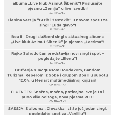
albuma „Live klub Azimut Šibenik“! Poslušajte
pjesmu „Zemlja“ u live izvedbi!
30. TRAVANJ
Elenina verzija “Brzih i žestokih“ u novom spotu za
singl “Luda glavo“!
19. TRAVANJ
Boa II - Drugi službeni singl s aktualnog albuma
„Live klub Azimut Šibenik“ je pjesma „Lacrima“!
11. TRAVANJ
Rajko Suhodolčan predstavlja novi singl i spot –
pogledajte „Elenu“!
10. TRAVANJ
Druženje s Jacquesom Houdekom, Bandom
Turizma, Reperom iz Sobe i grupom Boa II u subotu
12.04. u Menart multimedijalnoj knjižari!
09. TRAVANJ
FLUENTES: Snažna, moćna, poticajna, sve je to i
puno više od toga, nova pjesma RED!
08. TRAVANJ
SASSJA: S albuma „Chwakka“ stiže još jedan singl,
pogledajte spot za „Vaniliju“!