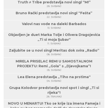
Truth ≠ Tribe predstavlja novi singl “M!”
28. SVIBANJ
Bruno Rački predstavlja novi singl “Fešta”
22. SVIBANJ
Valovi nas vode na daleki Barbados
13. SVIBANJ
Objavljen je duet Marka Tolje i Olivera Dragojevića
„Ti si moja ljubav“
11. SVIBANJ
Zaljubite se u novi singl Meritas dok svira „Radio”
08. SVIBANJ
MIRELA PRISELAC REMI U SAMOSTALNOM
PROJEKTU: Remi „Gola” s „Djevojkama”!
05. SVIBANJ
Lea Elena predstavlja „Tiho na prstima“
04. SVIBANJ
Grupa Kolodvor predstavlja novi spot i singl „Ti si
rijeka“!
28. TRAVANJ
NOVO U MENARTU! Tko se krije iza imena Fameja i