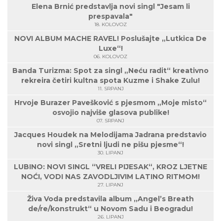
Elena Brnić predstavlja novi singl "Jesam li
prespavala"
18. KOLOVOZ
NOVI ALBUM MACHE RAVEL! Poslušajte „Lutkica De
Luxe“!
06. KOLOVOZ
Banda Turizma: Spot za singl „Neću radit“ kreativno
rekreira četiri kultna spota Kuzme i Shake Zulu!
11. SRPANJ
Hrvoje Burazer Pavešković s pjesmom „Moje misto“
osvojio najviše glasova publike!
07. SRPANJ
Jacques Houdek na Melodijama Jadrana predstavio
novi singl „Sretni ljudi ne pišu pjesme“!
30. LIPANJ
LUBINO: NOVI SINGL “VRELI PIJESAK“, KROZ LJETNE
NOĆI, VODI NAS ZAVODLJIVIM LATINO RITMOM!
27. LIPANJ
Živa Voda predstavila album „Angel’s Breath
de/re/konstrukt“ u Novom Sadu i Beogradu!
26. LIPANJ