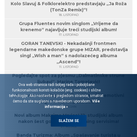
Kolo Slavuj & Folklorelektro predstavjaju „Ja Roža
(TonZa Remix)“!
18. LISTOPAD
Grupa Fluentes novim singlom „Vrijeme da
krenemo“ najavljuje treći studijski album!
17. LISTOPAD
GORAN TANEVSKI - Nekadašnji frontmen
legendarne makedonske grupe MIZAR, predstavlja
singl „Wish a man“ s nadolazećeg albuma
„Ascend“!
11. LISTOPAD
Pogledajte spot za pjesmu „Dalmatinske strune
ljubavi“, Marine Tomašević!
Ova web stranica radi boljeg rada i poboljšane
10. LISTOPAD
funkcionalnosti koristi kolačiće (eng. cookies) i slične
„Ako sam zaspala probudi me“, novi je emotivni
tehnologije. Ako nastavite s pregledom stranice, smatrat
singl Tvrtka Hopeka LES-a!
ćemo da ste suglasni s navedenom uporabom.
Više
informacija »
30. RUJAN
Novi album Maksima Mrvice! 12. studijski album
SLAŽEM SE
nakon šest godina, na streaming servisima!
27. RUJAN
Banda Turizma: Album „Spašavanje turista u