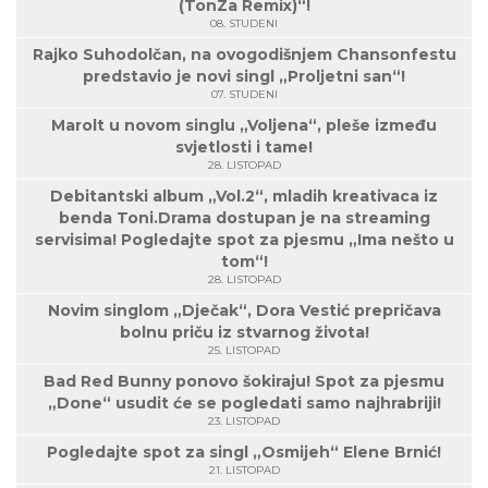
(TonZa Remix)“!
08. STUDENI
Rajko Suhodolčan, na ovogodišnjem Chansonfestu
predstavio je novi singl „Proljetni san“!
07. STUDENI
Marolt u novom singlu „Voljena“, pleše između
svjetlosti i tame!
28. LISTOPAD
Debitantski album „Vol.2“, mladih kreativaca iz
benda Toni.Drama dostupan je na streaming
servisima! Pogledajte spot za pjesmu „Ima nešto u
tom“!
28. LISTOPAD
Novim singlom „Dječak“, Dora Vestić prepričava
bolnu priču iz stvarnog života!
25. LISTOPAD
Bad Red Bunny ponovo šokiraju! Spot za pjesmu
„Done“ usudit će se pogledati samo najhrabriji!
23. LISTOPAD
Pogledajte spot za singl „Osmijeh“ Elene Brnić!
21. LISTOPAD