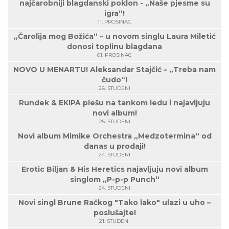
najčarobniji blagdanski poklon - „Naše pjesme su
igra“!
11. PROSINAC
„Čarolija mog Božića“ – u novom singlu Laura Miletić
donosi toplinu blagdana
01. PROSINAC
NOVO U MENARTU! Aleksandar Stajčić – „Treba nam
čudo“!
28. STUDENI
Rundek & EKIPA plešu na tankom ledu i najavljuju
novi album!
25. STUDENI
Novi album Mimike Orchestra „Medzotermina“ od
danas u prodaji!
24. STUDENI
Erotic Biljan & His Heretics najavljuju novi album
singlom „P-p-p Punch“
24. STUDENI
Novi singl Brune Račkog "Tako lako" ulazi u uho –
poslušajte!
21. STUDENI