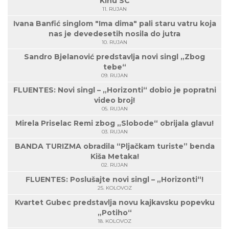
Kinu SC
11. RUJAN
Ivana Banfić singlom "Ima dima" pali staru vatru koja
nas je devedesetih nosila do jutra
10. RUJAN
Sandro Bjelanović predstavlja novi singl „Zbog
tebe“
09. RUJAN
FLUENTES: Novi singl – „Horizonti“ dobio je popratni
video broj!
05. RUJAN
Mirela Priselac Remi zbog „Slobode“ obrijala glavu!
03. RUJAN
BANDA TURIZMA obradila “Pljačkam turiste” benda
Kiša Metaka!
02. RUJAN
FLUENTES: Poslušajte novi singl – „Horizonti“!
25. KOLOVOZ
Kvartet Gubec predstavlja novu kajkavsku popevku
„Potiho“
18. KOLOVOZ