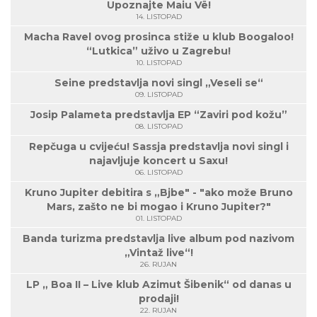
Upoznajte Maiu Vë!
14. LISTOPAD
Macha Ravel ovog prosinca stiže u klub Boogaloo!
“Lutkica” uživo u Zagrebu!
10. LISTOPAD
Seine predstavlja novi singl „Veseli se“
09. LISTOPAD
Josip Palameta predstavlja EP “Zaviri pod kožu”
08. LISTOPAD
Repčuga u cvijeću! Sassja predstavlja novi singl i
najavljuje koncert u Saxu!
06. LISTOPAD
Kruno Jupiter debitira s „Bjbe" - "ako može Bruno
Mars, zašto ne bi mogao i Kruno Jupiter?"
01. LISTOPAD
Banda turizma predstavlja live album pod nazivom
„Vintaž live“!
26. RUJAN
LP „ Boa II – Live klub Azimut Šibenik“ od danas u
prodaji!
22. RUJAN