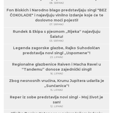
08. SRPANJ
Fon Biskich i Narodno blago predstavljaju singl "BEZ
ČOKOLADE" i najavljuju vinilno izdanje koje će te
doslovno moći pojesti!
07. SRPANJ
Rundek & Ekipa s pjesmom „Rijeka“ najavljuju
Šalatu!
03. SRPANJ
Legenda zagorske glazbe, Rajko Suhodolčan
predstavlja novi singl „Uspomene“!
23. LIPANJ
Regionalne glazbenice Raiven i Macha Ravel u
“Tandemu” donose zajednički singl!
16. LIPANJ
Zbog nesnosnih vrućina, Krunu Jupitera udarila je
„Sunčanica“!
15. LIPANJ
Reper iz sobe predstavlja novi singl - Moj život je
san!
12. LIPANJ