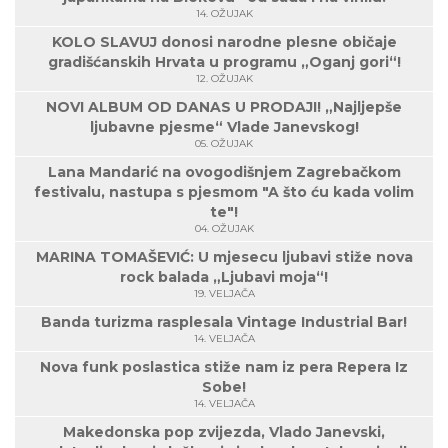
14. OŽUJAK
KOLO SLAVUJ donosi narodne plesne običaje
gradišćanskih Hrvata u programu „Oganj gori“!
12. OŽUJAK
NOVI ALBUM OD DANAS U PRODAJI! „Najljepše
ljubavne pjesme“ Vlade Janevskog!
05. OŽUJAK
Lana Mandarić na ovogodišnjem Zagrebačkom
festivalu, nastupa s pjesmom "A što ću kada volim
te"!
04. OŽUJAK
MARINA TOMAŠEVIĆ: U mjesecu ljubavi stiže nova
rock balada „Ljubavi moja“!
19. VELJAČA
Banda turizma rasplesala Vintage Industrial Bar!
14. VELJAČA
Nova funk poslastica stiže nam iz pera Repera Iz
Sobe!
14. VELJAČA
Makedonska pop zvijezda, Vlado Janevski,