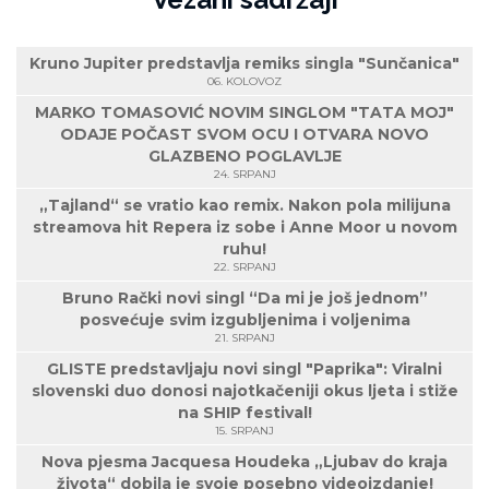
Kruno Jupiter predstavlja remiks singla "Sunčanica"
06. KOLOVOZ
MARKO TOMASOVIĆ NOVIM SINGLOM "TATA MOJ"
ODAJE POČAST SVOM OCU I OTVARA NOVO
GLAZBENO POGLAVLJE
24. SRPANJ
„Tajland“ se vratio kao remix. Nakon pola milijuna
streamova hit Repera iz sobe i Anne Moor u novom
ruhu!
22. SRPANJ
Bruno Rački novi singl “Da mi je još jednom”
posvećuje svim izgubljenima i voljenima
21. SRPANJ
GLISTE predstavljaju novi singl "Paprika": Viralni
slovenski duo donosi najotkačeniji okus ljeta i stiže
na SHIP festival!
15. SRPANJ
Nova pjesma Jacquesa Houdeka „Ljubav do kraja
života“ dobila je svoje posebno videoizdanje!