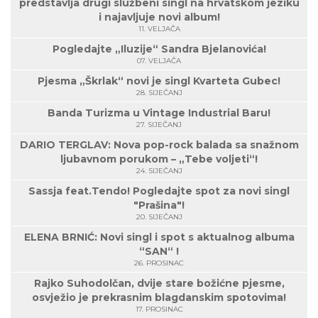
predstavlja drugi službeni singl na hrvatskom jeziku
i najavljuje novi album!
11. VELJAČA
Pogledajte „Iluzije“ Sandra Bjelanovića!
07. VELJAČA
Pjesma „Škrlak“ novi je singl Kvarteta Gubec!
28. SIJEČANJ
Banda Turizma u Vintage Industrial Baru!
27. SIJEČANJ
DARIO TERGLAV: Nova pop-rock balada sa snažnom
ljubavnom porukom – „Tebe voljeti“!
24. SIJEČANJ
Sassja feat.Tendo! Pogledajte spot za novi singl
"Prašina"!
20. SIJEČANJ
ELENA BRNIĆ: Novi singl i spot s aktualnog albuma
“SAN“ !
26. PROSINAC
Rajko Suhodolčan, dvije stare božićne pjesme,
osvježio je prekrasnim blagdanskim spotovima!
17. PROSINAC