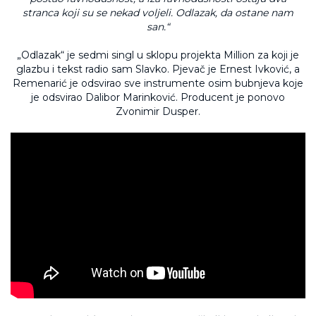
stranca koji su se nekad voljeli. Odlazak, da ostane nam
san.“
„Odlazak“ je sedmi singl u sklopu projekta Million za koji je
glazbu i tekst radio sam Slavko. Pjevač je Ernest Ivković, a
Remenarić je odsvirao sve instrumente osim bubnjeva koje
je odsvirao Dalibor Marinković. Producent je ponovo
Zvonimir Dusper.