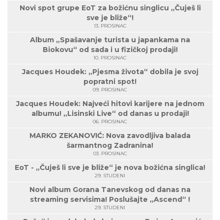
Novi spot grupe EoT za božićnu singlicu „Čuješ li
sve je bliže“!
13. PROSINAC
Album „Spašavanje turista u japankama na
Biokovu“ od sada i u fizičkoj prodaji!
10. PROSINAC
Jacques Houdek: „Pjesma života“ dobila je svoj
popratni spot!
09. PROSINAC
Jacques Houdek: Najveći hitovi karijere na jednom
albumu! „Lisinski Live“ od danas u prodaji!
06. PROSINAC
MARKO ZEKANOVIĆ: Nova zavodljiva balada
šarmantnog Zadranina!
03. PROSINAC
EoT - „Čuješ li sve je bliže“ je nova božićna singlica!
29. STUDENI
Novi album Gorana Tanevskog od danas na
streaming servisima! Poslušajte „Ascend“ !
29. STUDENI