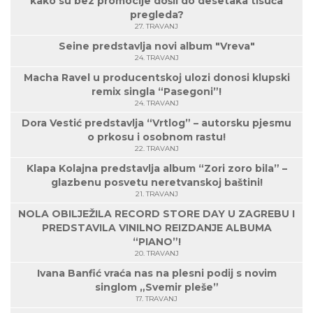
kako su bez promocije došli do desetaka tisuća
pregleda?
27. TRAVANJ
Seine predstavlja novi album "Vreva"
24. TRAVANJ
Macha Ravel u producentskoj ulozi donosi klupski
remix singla “Pasegoni”!
24. TRAVANJ
Dora Vestić predstavlja “Vrtlog” – autorsku pjesmu
o prkosu i osobnom rastu!
22. TRAVANJ
Klapa Kolajna predstavlja album “Zori zoro bila” –
glazbenu posvetu neretvanskoj baštini!
21. TRAVANJ
NOLA OBILJEŽILA RECORD STORE DAY U ZAGREBU I
PREDSTAVILA VINILNO REIZDANJE ALBUMA
“PIANO”!
20. TRAVANJ
Ivana Banfić vraća nas na plesni podij s novim
singlom „Svemir pleše”
17. TRAVANJ