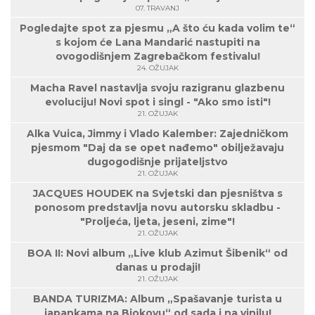
07. TRAVANJ
Pogledajte spot za pjesmu „A što ću kada volim te“
s kojom će Lana Mandarić nastupiti na
ovogodišnjem Zagrebačkom festivalu!
24. OŽUJAK
Macha Ravel nastavlja svoju razigranu glazbenu
evoluciju! Novi spot i singl - "Ako smo isti"!
21. OŽUJAK
Alka Vuica, Jimmy i Vlado Kalember: Zajedničkom
pjesmom "Daj da se opet nađemo" obilježavaju
dugogodišnje prijateljstvo
21. OŽUJAK
JACQUES HOUDEK na Svjetski dan pjesništva s
ponosom predstavlja novu autorsku skladbu -
"Proljeća, ljeta, jeseni, zime"!
21. OŽUJAK
BOA II: Novi album „Live klub Azimut Šibenik“ od
danas u prodaji!
21. OŽUJAK
BANDA TURIZMA: Album „Spašavanje turista u
japankama na Biokovu“ od sada i na vinilu!