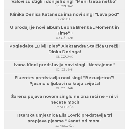
Valovi su stigli i donijeli singl “Meni treba netko”
18. OŽUJAK
Klinika Denisa Kataneca ima novi singl “Lava pod“
17. OŽUJAK
U prodaji je novi album Leona Brenka „Moment in
Time“ !
09. OŽUJAK
Pogledajte „Divlji ples“ Aleksandra Stajčića u režiji
Dinka Doringa!
05. OŽUJAK
Ivana Kindl predstavlja novi singl “Nestajemo“
02. OŽUJAK
Fluentes predstavlja novi singl “Bezuvjetno”!
Pjesmu o ljubavi na kraju svijeta!
02. OŽUJAK
Šarena pojava novom singlu ne zna reći ne – ni vi
nećete moći!
27. VELJAČA
Istarska umjetnica Elis Lovrić predstavlja tri
prepjeva pjesme “Kanat od mora“
23. VELJAČA