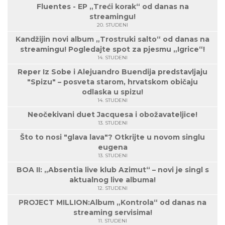
Fluentes - EP „Treći korak“ od danas na
streamingu!
20. STUDENI
Kandžijin novi album „Trostruki salto“ od danas na
streamingu! Pogledajte spot za pjesmu „Igrice“!
14. STUDENI
Reper Iz Sobe i Alejuandro Buendija predstavljaju
"Spizu" – posveta starom, hrvatskom običaju
odlaska u spizu!
14. STUDENI
Neočekivani duet Jacquesa i obožavateljice!
13. STUDENI
Što to nosi "glava lava"? Otkrijte u novom singlu
eugena
13. STUDENI
BOA II: „Absentia live klub Azimut“ – novi je singl s
aktualnog live albuma!
12. STUDENI
PROJECT MILLION:Album „Kontrola“ od danas na
streaming servisima!
11. STUDENI