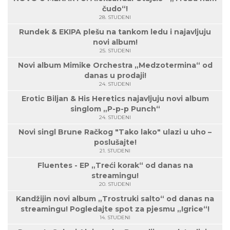
čudo“!
28. STUDENI
Rundek & EKIPA plešu na tankom ledu i najavljuju
novi album!
25. STUDENI
Novi album Mimike Orchestra „Medzotermina“ od
danas u prodaji!
24. STUDENI
Erotic Biljan & His Heretics najavljuju novi album
singlom „P-p-p Punch“
24. STUDENI
Novi singl Brune Račkog "Tako lako" ulazi u uho –
poslušajte!
21. STUDENI
Fluentes - EP „Treći korak“ od danas na
streamingu!
20. STUDENI
Kandžijin novi album „Trostruki salto“ od danas na
streamingu! Pogledajte spot za pjesmu „Igrice“!
14. STUDENI