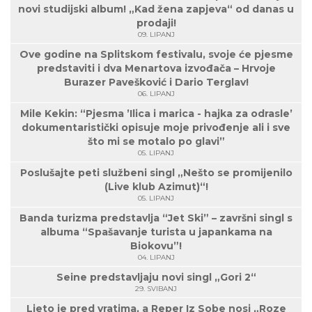
novi studijski album! „Kad žena zapjeva“ od danas u
prodaji!
09. LIPANJ
Ove godine na Splitskom festivalu, svoje će pjesme
predstaviti i dva Menartova izvođača – Hrvoje
Burazer Pavešković i Dario Terglav!
06. LIPANJ
Mile Kekin: “Pjesma ’Ilica i marica - hajka za odrasle’
dokumentaristički opisuje moje privođenje ali i sve
što mi se motalo po glavi”
05. LIPANJ
Poslušajte peti službeni singl „Nešto se promijenilo
(Live klub Azimut)“!
05. LIPANJ
Banda turizma predstavlja “Jet Ski” – završni singl s
albuma “Spašavanje turista u japankama na
Biokovu”!
04. LIPANJ
Seine predstavljaju novi singl „Gori 2“
29. SVIBANJ
Ljeto je pred vratima, a Reper Iz Sobe nosi „Roze