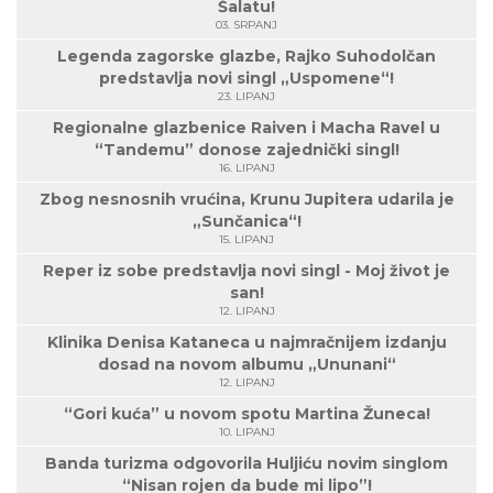
Šalatu!
03. SRPANJ
Legenda zagorske glazbe, Rajko Suhodolčan
predstavlja novi singl „Uspomene“!
23. LIPANJ
Regionalne glazbenice Raiven i Macha Ravel u
“Tandemu” donose zajednički singl!
16. LIPANJ
Zbog nesnosnih vrućina, Krunu Jupitera udarila je
„Sunčanica“!
15. LIPANJ
Reper iz sobe predstavlja novi singl - Moj život je
san!
12. LIPANJ
Klinika Denisa Kataneca u najmračnijem izdanju
dosad na novom albumu „Ununani“
12. LIPANJ
“Gori kuća” u novom spotu Martina Žuneca!
10. LIPANJ
Banda turizma odgovorila Huljiću novim singlom
“Nisan rojen da bude mi lipo”!