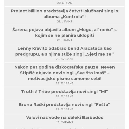
09. LIPANJ
Project Million predstavlja četvrti službeni singl s
albuma „Kontrola“!
03. LIPANJ
Šarena pojava objavila album „Mogu, al’ neću“ s
kojim se ne planira uklopiti
01. LIPANJ
Lenny Kravitz odabrao bend Aracataca kao
predgrupu, a s njima stiže singl „Sjeti me se“
29. SVIBANJ
Nakon pet godina diskografske pauze, Neven
Stipčić objavio novi singl „Sve što imaš“ –
motivacijsko pismo samome sebi!
29. SVIBANJ
Truth ≠ Tribe predstavlja novi singl “M!”
28. SVIBANJ
Bruno Rački predstavlja novi singl “Fešta”
22. SVIBANJ
Valovi nas vode na daleki Barbados
13. SVIBANJ