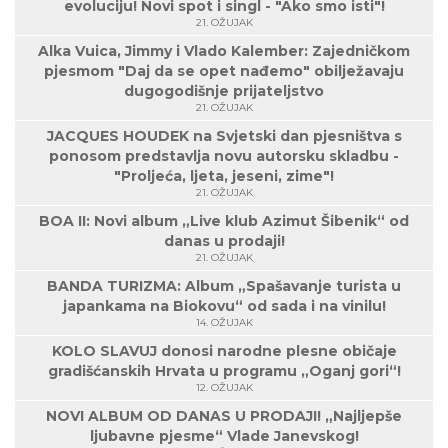
evoluciju! Novi spot i singl - "Ako smo isti"!
21. OŽUJAK
Alka Vuica, Jimmy i Vlado Kalember: Zajedničkom
pjesmom "Daj da se opet nađemo" obilježavaju
dugogodišnje prijateljstvo
21. OŽUJAK
JACQUES HOUDEK na Svjetski dan pjesništva s
ponosom predstavlja novu autorsku skladbu -
"Proljeća, ljeta, jeseni, zime"!
21. OŽUJAK
BOA II: Novi album „Live klub Azimut Šibenik“ od
danas u prodaji!
21. OŽUJAK
BANDA TURIZMA: Album „Spašavanje turista u
japankama na Biokovu“ od sada i na vinilu!
14. OŽUJAK
KOLO SLAVUJ donosi narodne plesne običaje
gradišćanskih Hrvata u programu „Oganj gori“!
12. OŽUJAK
NOVI ALBUM OD DANAS U PRODAJI! „Najljepše
ljubavne pjesme“ Vlade Janevskog!