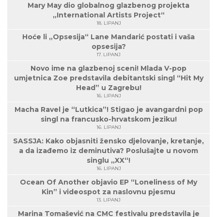
Mary May dio globalnog glazbenog projekta
„International Artists Project“
18. LIPANJ
Hoće li „Opsesija“ Lane Mandarić postati i vaša
opsesija?
17. LIPANJ
Novo ime na glazbenoj sceni! Mlada V-pop
umjetnica Zoe predstavila debitantski singl “Hit My
Head” u Zagrebu!
16. LIPANJ
Macha Ravel je “Lutkica”! Stigao je avangardni pop
singl na francusko-hrvatskom jeziku!
16. LIPANJ
SASSJA: Kako objasniti žensko djelovanje, kretanje,
a da izađemo iz deminutiva? Poslušajte u novom
singlu „XX“!
16. LIPANJ
Ocean Of Another objavio EP “Loneliness of My
Kin” i videospot za naslovnu pjesmu
13. LIPANJ
Marina Tomašević na CMC festivalu predstavila je