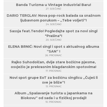
Banda Turizma u Vintage Industrial Baru!
27. SIJEČANJ
DARIO TERGLAV: Nova pop-rock balada sa snažnom
ljubavnom porukom – „Tebe voljeti“!
24. SIJEČANJ
Sassja feat.Tendo! Pogledajte spot za novi singl
"Prašina"!
20. SIJEČANJ
ELENA BRNIĆ: Novi singl i spot s aktualnog albuma
“SAN“ !
26. PROSINAC
Rajko Suhodolčan, dvije stare božićne pjesme,
osvježio je prekrasnim blagdanskim spotovima!
17. PROSINAC
Novi spot grupe EoT za božićnu singlicu „Čuješ li
sve je bliže“!
13. PROSINAC
Album „Spašavanje turista u japankama na
Biokovu“ od sada i u fizičkoj prodaji!
10. PROSINAC