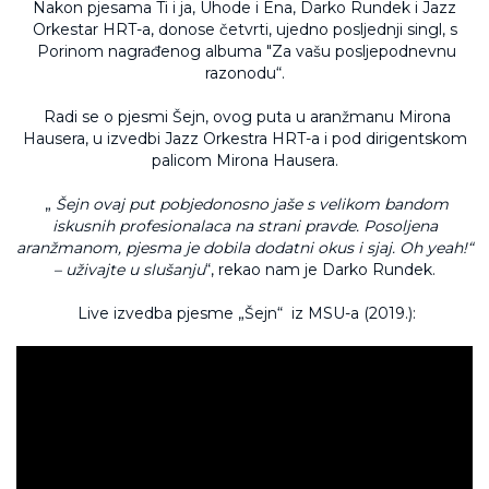
Nakon pjesama Ti i ja, Uhode i Ena, Darko Rundek i Jazz
Orkestar HRT-a, donose četvrti, ujedno posljednji singl, s
Porinom nagrađenog albuma "Za vašu posljepodnevnu
razonodu“.
Radi se o pjesmi Šejn, ovog puta u aranžmanu Mirona
Hausera, u izvedbi Jazz Orkestra HRT-a i pod dirigentskom
palicom Mirona Hausera.
„
Šejn ovaj put pobjedonosno jaše s velikom bandom
iskusnih profesionalaca na strani pravde. Posoljena
aranžmanom, pjesma je dobila dodatni okus i sjaj. Oh yeah!“
– uživajte u slušanju
“, rekao nam je Darko Rundek.
Live izvedba pjesme „Šejn“ iz MSU-a (2019.):