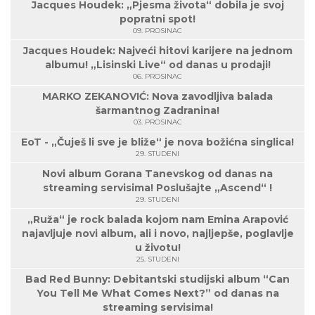
Jacques Houdek: „Pjesma života“ dobila je svoj
popratni spot!
09. PROSINAC
Jacques Houdek: Najveći hitovi karijere na jednom
albumu! „Lisinski Live“ od danas u prodaji!
06. PROSINAC
MARKO ZEKANOVIĆ: Nova zavodljiva balada
šarmantnog Zadranina!
03. PROSINAC
EoT - „Čuješ li sve je bliže“ je nova božićna singlica!
29. STUDENI
Novi album Gorana Tanevskog od danas na
streaming servisima! Poslušajte „Ascend“ !
29. STUDENI
„Ruža“ je rock balada kojom nam Emina Arapović
najavljuje novi album, ali i novo, najljepše, poglavlje
u životu!
25. STUDENI
Bad Red Bunny: Debitantski studijski album “Can
You Tell Me What Comes Next?” od danas na
streaming servisima!