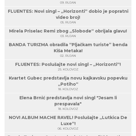
09. RUJAN
FLUENTES: Novi singl – „Horizonti“ dobio je popratni
video broj!
05. RUJAN
Mirela Priselac Remi zbog „Slobode“ obrijala glavu!
03. RUJAN
BANDA TURIZMA obradila “Pljačkam turiste” benda
Kiša Metaka!
02. RUJAN
FLUENTES: Poslušajte novi singl – „Horizonti“!
25. KOLOVOZ
Kvartet Gubec predstavlja novu kajkavsku popevku
„Potiho“
18. KOLOVOZ
Elena Brnić predstavlja novi singl "Jesam li
prespavala"
18. KOLOVOZ
NOVI ALBUM MACHE RAVEL! Poslušajte „Lutkica De
Luxe“!
06. KOLOVOZ