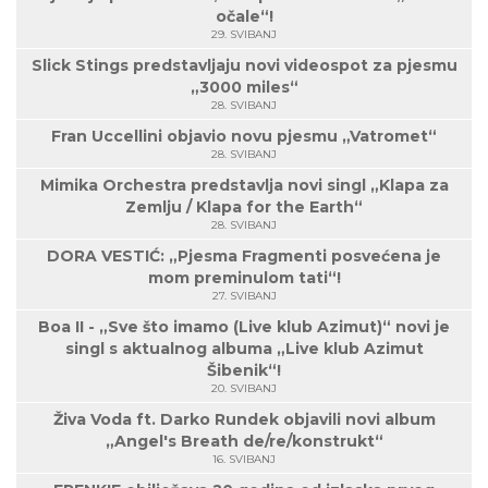
očale“!
29. SVIBANJ
Slick Stings predstavljaju novi videospot za pjesmu
„3000 miles“
28. SVIBANJ
Fran Uccellini objavio novu pjesmu „Vatromet“
28. SVIBANJ
Mimika Orchestra predstavlja novi singl „Klapa za
Zemlju / Klapa for the Earth“
28. SVIBANJ
DORA VESTIĆ: „Pjesma Fragmenti posvećena je
mom preminulom tati“!
27. SVIBANJ
Boa II - „Sve što imamo (Live klub Azimut)“ novi je
singl s aktualnog albuma „Live klub Azimut
Šibenik“!
20. SVIBANJ
Živa Voda ft. Darko Rundek objavili novi album
„Angel's Breath de/re/konstrukt“
16. SVIBANJ