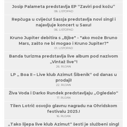
Josip Palameta predstavlja EP “Zaviri pod kožu”
08. LISTOPAD
Repčuga u cvijeću! Sassja predstavlja novi singl i
najavljuje koncert u Saxu!
06. LISTOPAD
Kruno Jupiter debitira s „Bjbe" - "ako može Bruno
Mars, zašto ne bi mogao i Kruno Jupiter?"
01. LISTOPAD
Banda turizma predstavlja live album pod nazivom
„Vintaž live“!
26. RUJAN
LP „ Boa II – Live klub Azimut Šibenik“ od danas u
prodaji!
22. RUJAN
Živa Voda i Darko Rundek predstavljaju „Ogledalo“
17. RUJAN
Tilen Lotrič osvojio glavnu nagradu na Ohridskom
festivalu 2025.!
16. RUJAN
„Tako lijepa live klub Azimut“ šesti je službeni singl