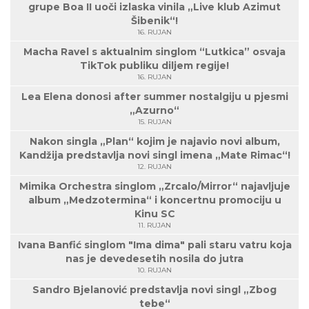
grupe Boa II uoči izlaska vinila „Live klub Azimut
Šibenik“!
16. RUJAN
Macha Ravel s aktualnim singlom “Lutkica” osvaja
TikTok publiku diljem regije!
16. RUJAN
Lea Elena donosi after summer nostalgiju u pjesmi
„Azurno“
15. RUJAN
Nakon singla „Plan“ kojim je najavio novi album,
Kandžija predstavlja novi singl imena „Mate Rimac“!
12. RUJAN
Mimika Orchestra singlom „Zrcalo/Mirror“ najavljuje
album „Medzotermina“ i koncertnu promociju u
Kinu SC
11. RUJAN
Ivana Banfić singlom "Ima dima" pali staru vatru koja
nas je devedesetih nosila do jutra
10. RUJAN
Sandro Bjelanović predstavlja novi singl „Zbog
tebe“