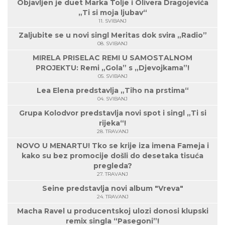
Objavljen je duet Marka Tolje i Olivera Dragojevića
„Ti si moja ljubav“
11. SVIBANJ
Zaljubite se u novi singl Meritas dok svira „Radio”
08. SVIBANJ
MIRELA PRISELAC REMI U SAMOSTALNOM
PROJEKTU: Remi „Gola” s „Djevojkama”!
05. SVIBANJ
Lea Elena predstavlja „Tiho na prstima“
04. SVIBANJ
Grupa Kolodvor predstavlja novi spot i singl „Ti si
rijeka“!
28. TRAVANJ
NOVO U MENARTU! Tko se krije iza imena Fameja i
kako su bez promocije došli do desetaka tisuća
pregleda?
27. TRAVANJ
Seine predstavlja novi album "Vreva"
24. TRAVANJ
Macha Ravel u producentskoj ulozi donosi klupski
remix singla “Pasegoni”!