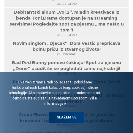
28. LISTOPAD
Debitantski album „Vol.2“, mladih kreativaca iz
benda Toni.Drama dostupan je na streaming
servisima! Pogledajte spot za pjesmu „Ima nešto u
tom“!
28. LISTOPAD
Novim singlom „Dječak“, Dora Vestić prepričava
bolnu priču iz stvarnog života!
25. LISTOPAD
Bad Red Bunny ponovo šokiraju! Spot za pjesmu
„Done“ usudit će se pogledati samo najhrabriji!
23. LISTOPAD
Pogledajte spot za singl „Osmijeh“ Elene Brnić!
Ova web stranica radi boljeg rada i poboljšane
21. LISTOPAD
funkcionalnosti koristi kolačiće (eng. cookies) i slične
tehnologije. Ako nastavite s pregledom stranice, smatrat
Kolo Slavuj & Folklorelektro predstavjaju „Ja Roža
ćemo da ste suglasni s navedenom uporabom.
Više
(TonZa Remix)“!
informacija »
18. LISTOPAD
Grupa Fluentes novim singlom „Vrijeme da
SLAŽEM SE
krenemo“ najavljuje treći studijski album!
17. LISTOPAD