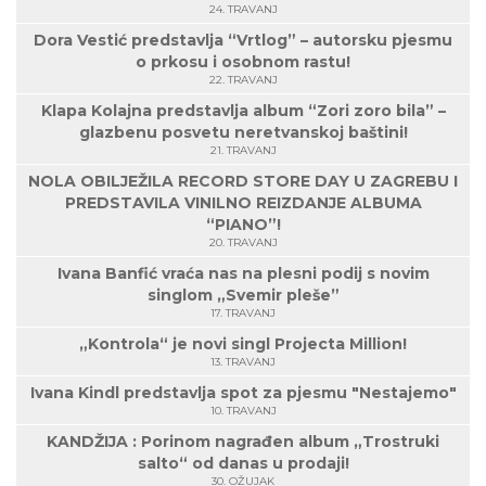
24. TRAVANJ
Dora Vestić predstavlja “Vrtlog” – autorsku pjesmu
o prkosu i osobnom rastu!
22. TRAVANJ
Klapa Kolajna predstavlja album “Zori zoro bila” –
glazbenu posvetu neretvanskoj baštini!
21. TRAVANJ
NOLA OBILJEŽILA RECORD STORE DAY U ZAGREBU I
PREDSTAVILA VINILNO REIZDANJE ALBUMA
“PIANO”!
20. TRAVANJ
Ivana Banfić vraća nas na plesni podij s novim
singlom „Svemir pleše”
17. TRAVANJ
„Kontrola“ je novi singl Projecta Million!
13. TRAVANJ
Ivana Kindl predstavlja spot za pjesmu "Nestajemo"
10. TRAVANJ
KANDŽIJA : Porinom nagrađen album „Trostruki
salto“ od danas u prodaji!
30. OŽUJAK