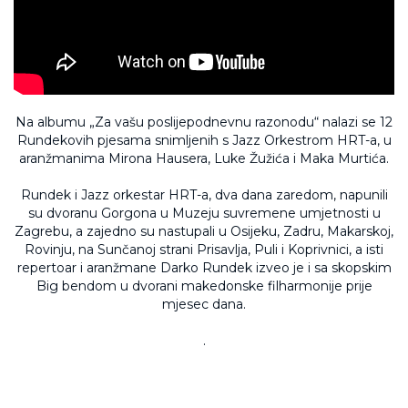
Na albumu „Za vašu poslijepodnevnu razonodu“ nalazi se 12
Rundekovih pjesama snimljenih s Jazz Orkestrom HRT-a, u
aranžmanima Mirona Hausera, Luke Žužića i Maka Murtića.
Rundek i Jazz orkestar HRT-a, dva dana zaredom, napunili
su dvoranu Gorgona u Muzeju suvremene umjetnosti u
Zagrebu, a zajedno su nastupali u Osijeku, Zadru, Makarskoj,
Rovinju, na Sunčanoj strani Prisavlja, Puli i Koprivnici, a isti
repertoar i aranžmane Darko Rundek izveo je i sa skopskim
Big bendom u dvorani makedonske filharmonije prije
mjesec dana.
.