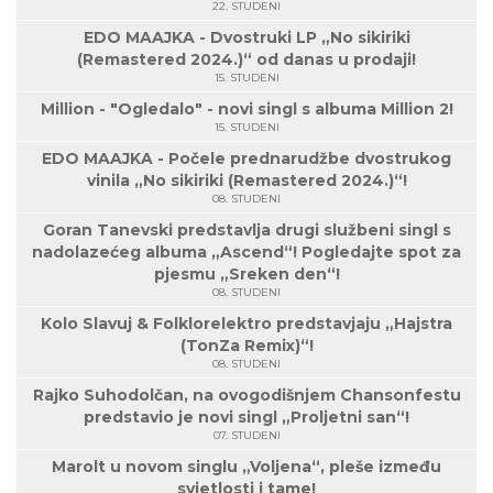
22. STUDENI
EDO MAAJKA - Dvostruki LP „No sikiriki
(Remastered 2024.)“ od danas u prodaji!
15. STUDENI
Million - "Ogledalo" - novi singl s albuma Million 2!
15. STUDENI
EDO MAAJKA - Počele prednarudžbe dvostrukog
vinila „No sikiriki (Remastered 2024.)“!
08. STUDENI
Goran Tanevski predstavlja drugi službeni singl s
nadolazećeg albuma „Ascend“! Pogledajte spot za
pjesmu „Sreken den“!
08. STUDENI
Kolo Slavuj & Folklorelektro predstavjaju „Hajstra
(TonZa Remix)“!
08. STUDENI
Rajko Suhodolčan, na ovogodišnjem Chansonfestu
predstavio je novi singl „Proljetni san“!
07. STUDENI
Marolt u novom singlu „Voljena“, pleše između
svjetlosti i tame!