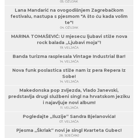
05. OŽUJAK
Lana Mandarić na ovogodišnjem Zagrebačkom
festivalu, nastupa s pjesmom "A što ću kada volim
te"!
04. OŽUJAK
MARINA TOMAŠEVIĆ: U mjesecu ljubavi stiže nova
rock balada „Ljubavi moja“!
19. VELJAČA
Banda turizma rasplesala Vintage Industrial Bar!
14. VELJAČA
Nova funk poslastica stiže nam iz pera Repera Iz
Sobe!
14. VELJAČA
Makedonska pop zvijezda, Vlado Janevski,
predstavlja drugi službeni singl na hrvatskom jeziku
i najavljuje novi album!
11. VELJAČA
Pogledajte „Iluzije“ Sandra Bjelanovića!
07. VELJAČA
Pjesma „Škrlak“ novi je singl Kvarteta Gubec!
28. SIJEČANJ