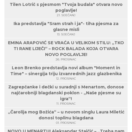
Tilen Lotrič s pjesmom "Tvoja budala" otvara novo
poglavlje!
21. SIJEČANJ
Ika predstavlja "Sram strah i ja"- tiha pjesma za
glasne misli
13. SIJEČANJ
EMINA ARAPOVIĆ SE VRAĆA U VELIKOM STILU: „TKO
TI RANE LIJEČI“ – ROCK BALADA KOJA OTVARA
NOVO POGLAVLJE!
26. PROSINAC
Leon Brenko predstavlja novi album "Moment in
Time" – sinergija triju izvanrednih jazz glazbenika
12. PROSINAC
Zagrepčanke i dečki u suradnji s Menartom, donose
najčarobniji blagdanski poklon - „Naše pjesme su
igra“!
11. PROSINAC
„Čarolija mog Božića“ – u novom singlu Laura Miletić
donosi toplinu blagdana
01. PROSINAC
NOVO U MENARTU! Aleksandar Stajčić – „Treba nam