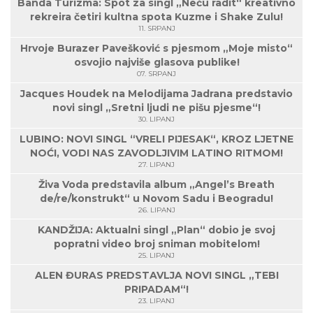
Banda Turizma: Spot za singl „Neću radit“ kreativno
rekreira četiri kultna spota Kuzme i Shake Zulu!
11. SRPANJ
Hrvoje Burazer Pavešković s pjesmom „Moje misto“
osvojio najviše glasova publike!
07. SRPANJ
Jacques Houdek na Melodijama Jadrana predstavio
novi singl „Sretni ljudi ne pišu pjesme“!
30. LIPANJ
LUBINO: NOVI SINGL “VRELI PIJESAK“, KROZ LJETNE
NOĆI, VODI NAS ZAVODLJIVIM LATINO RITMOM!
27. LIPANJ
Živa Voda predstavila album „Angel’s Breath
de/re/konstrukt“ u Novom Sadu i Beogradu!
26. LIPANJ
KANDŽIJA: Aktualni singl „Plan“ dobio je svoj
popratni video broj sniman mobitelom!
25. LIPANJ
ALEN ĐURAS PREDSTAVLJA NOVI SINGL „TEBI
PRIPADAM“!
23. LIPANJ