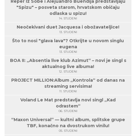
Reper Iz Sobe i Alejuandro Buendija predstavljaju
"Spizu" – posveta starom, hrvatskom običaju
odlaska u spizu!
14. STUDENI
Neočekivani duet Jacquesa i obožavateljice!
13. STUDENI
Što to nosi "glava lava"? Otkrijte u novom singlu
eugena
13. STUDENI
BOA II: „Absentia live klub Azimut“ – novi je singl s
aktualnog live albuma!
12. STUDENI
PROJECT MILLION:Album „Kontrola“ od danas na
streaming servisima!
11. STUDENI
Voland Le Mat predstavlja novi singl „Kad
odrastem“
06. STUDENI
“Maxon Universal” — kultni album, splitske grupe
TBF, konačno na dvostrukom vinilu!
05. STUDENI