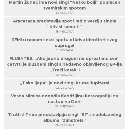
Martin Žunec ima novi singl “Netko bolji” popraćen
svemirskim spotom
18. VELJAČA
Aracataca predstavlja spot i radio verziju singla
“Kriv si samo ti”
18. VELJAČA
REMI u novom seksi spotu otkriva identitet svog
supruga!
11. VELJAČA
FLUENTES: „Ako jedno drugom ne oprostimo sve“
četvrti je službeni singl s nedavno objavljenog EP-ija
„Treći korak“!
05. VELJAČA
„Tako ljepa“ je novi singl Krune Jupitera!
02. VELJAČA
Vesna Mimica odobrila Kandžijinu koreografiju za
nastup na Dori!
30. SIJEČANJ
Truth ≠ Tribe predstavljaju singl “S!” s nadolazećeg
albuma “Zimstrela”
26. SIJEČANJ