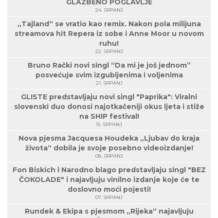
GLAZBENO POGLAVLJE
24. SRPANJ
„Tajland“ se vratio kao remix. Nakon pola milijuna
streamova hit Repera iz sobe i Anne Moor u novom
ruhu!
22. SRPANJ
Bruno Rački novi singl “Da mi je još jednom”
posvećuje svim izgubljenima i voljenima
21. SRPANJ
GLISTE predstavljaju novi singl "Paprika": Viralni
slovenski duo donosi najotkačeniji okus ljeta i stiže
na SHIP festival!
15. SRPANJ
Nova pjesma Jacquesa Houdeka „Ljubav do kraja
života“ dobila je svoje posebno videoizdanje!
08. SRPANJ
Fon Biskich i Narodno blago predstavljaju singl "BEZ
ČOKOLADE" i najavljuju vinilno izdanje koje će te
doslovno moći pojesti!
07. SRPANJ
Rundek & Ekipa s pjesmom „Rijeka“ najavljuju