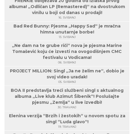
FRENKIE obilježava 20 godina od izlaska prvog
albuma! „Odličan LP (Remastered)“ na dvostrukom
vinilu u boji od danas u prodaji!
16. SVIBANJ
Bad Red Bunny: Pjesma „Happy Sad“ je mračna
himna unutarnje borbe!
13. SVIBANJ
„Ne dam na te grube riči“ nova je pjesma Marine
Tomašević koju će izvesti na ovogodišnjem CMC
festivalu u Vodicama!
06. SVIBANJ
PROJECT MILLION: Singl „Ja ne želim ne“, dobio je
svoj video uradak!
05. SVIBANJ
BOA II predstavlja treći službeni singl s aktualnog
albuma „Live klub Azimut Šibenik“! Poslušajte
pjesmu „Zemlja“ u live izvedbi!
30. TRAVANJ
Elenina verzija “Brzih i žestokih“ u novom spotu za
singl “Luda glavo“!
19. TRAVANJ