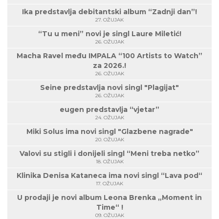
Ika predstavlja debitantski album “Zadnji dan”!
27. OŽUJAK
“Tu u meni” novi je singl Laure Miletić!
26. OŽUJAK
Macha Ravel među IMPALA “100 Artists to Watch”
za 2026.!
26. OŽUJAK
Seine predstavlja novi singl "Plagijat"
26. OŽUJAK
eugen predstavlja “vjetar”
24. OŽUJAK
Miki Solus ima novi singl "Glazbene nagrade"
20. OŽUJAK
Valovi su stigli i donijeli singl “Meni treba netko”
18. OŽUJAK
Klinika Denisa Kataneca ima novi singl “Lava pod“
17. OŽUJAK
U prodaji je novi album Leona Brenka „Moment in
Time“ !
09. OŽUJAK