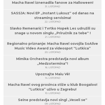
Macha Ravel iznenadila fanove za Halloween!
31. LISTOPAD
SASSJA: Novi EP „Instant Luksuz“ od danas na
streaming servisima!
22. LISTOPAD
Slavko Remenarić i Tvrtko Hopek Les udružili su
snage u novom singlu „Priručnik za tebe“ !
21. LISTOPAD
Regionalno priznanje: Macha Ravel osvojila SoAlive
Music Video Award za videospot “Lutkica”
20. LISTOPAD
Mimika Orchestra predstavlja novi album
„Medzotermina“!
16. LISTOPAD
Upoznajte Maiu Vë!
14. LISTOPAD
Macha Ravel ovog prosinca stiže u klub Boogaloo!
“Lutkica” uživo u Zagrebu!
10. LISTOPAD
Seine predstavlja novi singl „Veseli se“
09. LISTOPAD