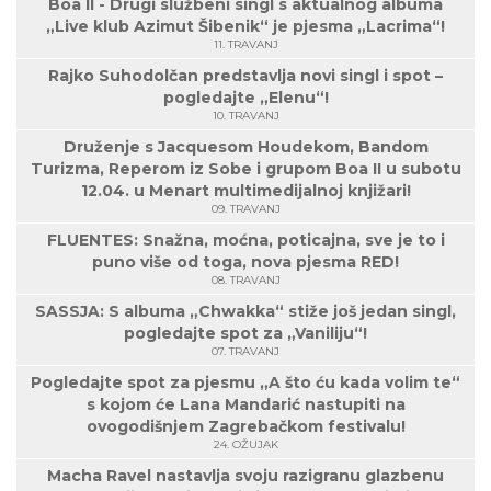
Boa II - Drugi službeni singl s aktualnog albuma
„Live klub Azimut Šibenik“ je pjesma „Lacrima“!
11. TRAVANJ
Rajko Suhodolčan predstavlja novi singl i spot –
pogledajte „Elenu“!
10. TRAVANJ
Druženje s Jacquesom Houdekom, Bandom
Turizma, Reperom iz Sobe i grupom Boa II u subotu
12.04. u Menart multimedijalnoj knjižari!
09. TRAVANJ
FLUENTES: Snažna, moćna, poticajna, sve je to i
puno više od toga, nova pjesma RED!
08. TRAVANJ
SASSJA: S albuma „Chwakka“ stiže još jedan singl,
pogledajte spot za „Vaniliju“!
07. TRAVANJ
Pogledajte spot za pjesmu „A što ću kada volim te“
s kojom će Lana Mandarić nastupiti na
ovogodišnjem Zagrebačkom festivalu!
24. OŽUJAK
Macha Ravel nastavlja svoju razigranu glazbenu