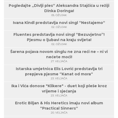
Pogledajte „Divlji ples“ Aleksandra Stajčića u režiji
Dinka Doringa!
05. OŽUJAK
Ivana Kindl predstavlja novi singl “Nestajemo“
02. OŽUJAK
Fluentes predstavlja novi singl “Bezuvjetno”!
Pjesmu o ljubavi na kraju svijeta!
02. OŽUJAK
Šarena pojava novom singlu ne zna reći ne – ni vi
nećete moći!
27. VELJAČA
Istarska umjetnica Elis Lovrić predstavlja tri
prepjeva pjesme “Kanat od mora“
23. VELJAČA
Ika i Vića donose "Klikere" - duet koji pleše kroz
vrijeme i sjećanja
23. VELJAČA
Erotic Biljan & His Heretics imaju novi album
“Practical Sinners“
20. VELJAČA