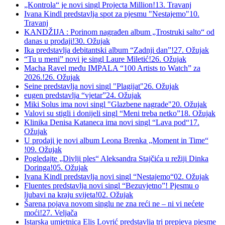
„Kontrola“ je novi singl Projecta Million!
13. Travanj
Ivana Kindl predstavlja spot za pjesmu "Nestajemo"
10.
Travanj
KANDŽIJA : Porinom nagrađen album „Trostruki salto“ od
danas u prodaji!
30. Ožujak
Ika predstavlja debitantski album “Zadnji dan”!
27. Ožujak
“Tu u meni” novi je singl Laure Miletić!
26. Ožujak
Macha Ravel među IMPALA “100 Artists to Watch” za
2026.!
26. Ožujak
Seine predstavlja novi singl "Plagijat"
26. Ožujak
eugen predstavlja “vjetar”
24. Ožujak
Miki Solus ima novi singl "Glazbene nagrade"
20. Ožujak
Valovi su stigli i donijeli singl “Meni treba netko”
18. Ožujak
Klinika Denisa Kataneca ima novi singl “Lava pod“
17.
Ožujak
U prodaji je novi album Leona Brenka „Moment in Time“
!
09. Ožujak
Pogledajte „Divlji ples“ Aleksandra Stajčića u režiji Dinka
Doringa!
05. Ožujak
Ivana Kindl predstavlja novi singl “Nestajemo“
02. Ožujak
Fluentes predstavlja novi singl “Bezuvjetno”! Pjesmu o
ljubavi na kraju svijeta!
02. Ožujak
Šarena pojava novom singlu ne zna reći ne – ni vi nećete
moći!
27. Veljača
Istarska umjetnica Elis Lovrić predstavlja tri prepjeva pjesme