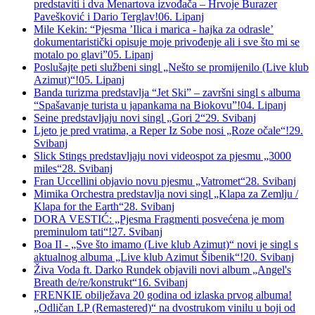
predstaviti i dva Menartova izvođača – Hrvoje Burazer
Pavešković i Dario Terglav!
06. Lipanj
Mile Kekin: “Pjesma ’Ilica i marica - hajka za odrasle’
dokumentaristički opisuje moje privođenje ali i sve što mi se
motalo po glavi”
05. Lipanj
Poslušajte peti službeni singl „Nešto se promijenilo (Live klub
Azimut)“!
05. Lipanj
Banda turizma predstavlja “Jet Ski” – završni singl s albuma
“Spašavanje turista u japankama na Biokovu”!
04. Lipanj
Seine predstavljaju novi singl „Gori 2“
29. Svibanj
Ljeto je pred vratima, a Reper Iz Sobe nosi „Roze očale“!
29.
Svibanj
Slick Stings predstavljaju novi videospot za pjesmu „3000
miles“
28. Svibanj
Fran Uccellini objavio novu pjesmu „Vatromet“
28. Svibanj
Mimika Orchestra predstavlja novi singl „Klapa za Zemlju /
Klapa for the Earth“
28. Svibanj
DORA VESTIĆ: „Pjesma Fragmenti posvećena je mom
preminulom tati“!
27. Svibanj
Boa II - „Sve što imamo (Live klub Azimut)“ novi je singl s
aktualnog albuma „Live klub Azimut Šibenik“!
20. Svibanj
Živa Voda ft. Darko Rundek objavili novi album „Angel's
Breath de/re/konstrukt“
16. Svibanj
FRENKIE obilježava 20 godina od izlaska prvog albuma!
„Odličan LP (Remastered)“ na dvostrukom vinilu u boji od