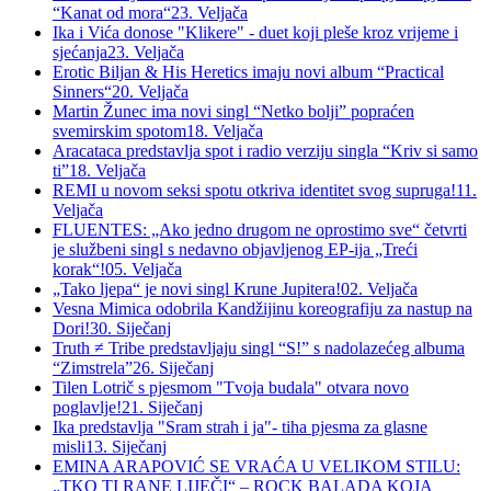
“Kanat od mora“
23. Veljača
Ika i Vića donose "Klikere" - duet koji pleše kroz vrijeme i
sjećanja
23. Veljača
Erotic Biljan & His Heretics imaju novi album “Practical
Sinners“
20. Veljača
Martin Žunec ima novi singl “Netko bolji” popraćen
svemirskim spotom
18. Veljača
Aracataca predstavlja spot i radio verziju singla “Kriv si samo
ti”
18. Veljača
REMI u novom seksi spotu otkriva identitet svog supruga!
11.
Veljača
FLUENTES: „Ako jedno drugom ne oprostimo sve“ četvrti
je službeni singl s nedavno objavljenog EP-ija „Treći
korak“!
05. Veljača
„Tako ljepa“ je novi singl Krune Jupitera!
02. Veljača
Vesna Mimica odobrila Kandžijinu koreografiju za nastup na
Dori!
30. Siječanj
Truth ≠ Tribe predstavljaju singl “S!” s nadolazećeg albuma
“Zimstrela”
26. Siječanj
Tilen Lotrič s pjesmom "Tvoja budala" otvara novo
poglavlje!
21. Siječanj
Ika predstavlja "Sram strah i ja"- tiha pjesma za glasne
misli
13. Siječanj
EMINA ARAPOVIĆ SE VRAĆA U VELIKOM STILU:
„TKO TI RANE LIJEČI“ – ROCK BALADA KOJA