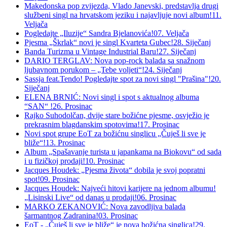
Makedonska pop zvijezda, Vlado Janevski, predstavlja drugi
službeni singl na hrvatskom jeziku i najavljuje novi album!
11.
Veljača
Pogledajte „Iluzije“ Sandra Bjelanovića!
07. Veljača
Pjesma „Škrlak“ novi je singl Kvarteta Gubec!
28. Siječanj
Banda Turizma u Vintage Industrial Baru!
27. Siječanj
DARIO TERGLAV: Nova pop-rock balada sa snažnom
ljubavnom porukom – „Tebe voljeti“!
24. Siječanj
Sassja feat.Tendo! Pogledajte spot za novi singl "Prašina"!
20.
Siječanj
ELENA BRNIĆ: Novi singl i spot s aktualnog albuma
“SAN“ !
26. Prosinac
Rajko Suhodolčan, dvije stare božićne pjesme, osvježio je
prekrasnim blagdanskim spotovima!
17. Prosinac
Novi spot grupe EoT za božićnu singlicu „Čuješ li sve je
bliže“!
13. Prosinac
Album „Spašavanje turista u japankama na Biokovu“ od sada
i u fizičkoj prodaji!
10. Prosinac
Jacques Houdek: „Pjesma života“ dobila je svoj popratni
spot!
09. Prosinac
Jacques Houdek: Najveći hitovi karijere na jednom albumu!
„Lisinski Live“ od danas u prodaji!
06. Prosinac
MARKO ZEKANOVIĆ: Nova zavodljiva balada
šarmantnog Zadranina!
03. Prosinac
EoT - „Čuješ li sve je bliže“ je nova božićna singlica!
29.