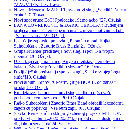
“ZAUVIJEK“!
18. Travanj
Novo u Menartu! MAROLT, svoj novi singl „Sateliti“, šalje u
orbitu!
17. Travanj
Novi spot grupe EoT! Pogledajte „Samo nebo“!
27. Ožujak
LANA LOVREKOVIĆ & DARIO TERGLAV: Buđenjem
proljeća, bude se i emocije u nama uz novu emotivnu baladu
„Samo ti si ona“!
22. Ožujak
Poslušajte zagorsku popevku „Puran“ u obradi Rajka
Suhodolčana i Zagorje Brass Banda!
21. Ožujak
Grupa Fluentes predstavlja novi singl i spot „Na tvojim
rukama“!
20. Ožujak
U znak sjećanja na mamu, Angelo predstavlja emotivnu
baladu „Život se piše velikim slovom“!
16. Ožujak
Divlji dječak predstavlja spot za singl „Svatko svojeg boga
sluša“!
13. Ožujak
Novi album „Sinovi & kćeri“, grupe BOA II, od danas u
prodaji!
10. Ožujak
Rundekove „Uhode“ su novi singl s albuma „Za vašu
posljepodnevnu razonodu“!
09. Ožujak
Rajko Suhodolčan i Zagorje Brass Band obradili legendarnu
zagorsku popevku „Vse bum zapil“!
08. Ožujak
Slavko Remenarić, u sklopu glazbenog projekta MILLION,
predstavlja album „2020-2022“ koji je od danas dostupan na
digitalnim servisima!
24. Veljača
Million feat. Leon Lučev – novi singl „Samo zvijezde“!