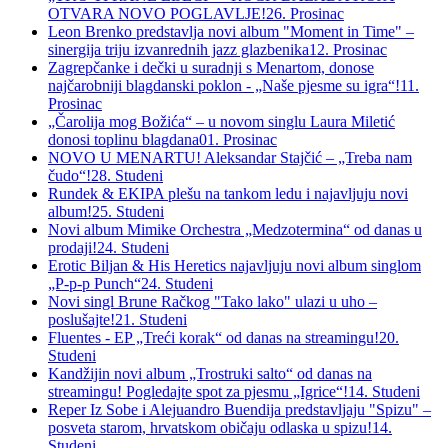
OTVARA NOVO POGLAVLJE!
26. Prosinac
Leon Brenko predstavlja novi album "Moment in Time" –
sinergija triju izvanrednih jazz glazbenika
12. Prosinac
Zagrepčanke i dečki u suradnji s Menartom, donose
najčarobniji blagdanski poklon - „Naše pjesme su igra“!
11.
Prosinac
„Čarolija mog Božića“ – u novom singlu Laura Miletić
donosi toplinu blagdana
01. Prosinac
NOVO U MENARTU! Aleksandar Stajčić – „Treba nam
čudo“!
28. Studeni
Rundek & EKIPA plešu na tankom ledu i najavljuju novi
album!
25. Studeni
Novi album Mimike Orchestra „Medzotermina“ od danas u
prodaji!
24. Studeni
Erotic Biljan & His Heretics najavljuju novi album singlom
„P-p-p Punch“
24. Studeni
Novi singl Brune Račkog "Tako lako" ulazi u uho –
poslušajte!
21. Studeni
Fluentes - EP „Treći korak“ od danas na streamingu!
20.
Studeni
Kandžijin novi album „Trostruki salto“ od danas na
streamingu! Pogledajte spot za pjesmu „Igrice“!
14. Studeni
Reper Iz Sobe i Alejuandro Buendija predstavljaju "Spizu" –
posveta starom, hrvatskom običaju odlaska u spizu!
14.
Studeni