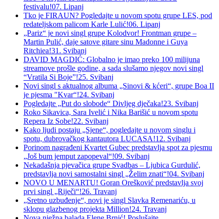
festivalu!
07. Lipanj
Tko je FIRAUN? Pogledajte u novom spotu grupe LES, pod
redateljskom palicom Karle Lulić!
06. Lipanj
„Pariz“ je novi singl grupe Kolodvor! Frontman grupe –
Martin Pulić, daje satove gitare sinu Madonne i Guya
Ritchiea!
31. Svibanj
DAVID MAGDIĆ: Globalno je imao preko 100 milijuna
streamove prošle godine, a sada slušamo njegov novi singl
“Vratila Si Boje”!
25. Svibanj
Novi singl s aktualnog albuma „Sinovi & kćeri“, grupe Boa II
je pjesma "Kvar“!
24. Svibanj
Pogledajte „Put do slobode“ Divljeg dječaka!
23. Svibanj
Roko Sikavica, Sara Ivelić i Nika Barišić u novom spotu
Repera Iz Sobe!
22. Svibanj
Kako ljudi postaju „Sjene“, pogledajte u novom singlu i
spotu, dubrovačkog kantautora LUCASA!
12. Svibanj
Porinom nagrađeni Kvartet Gubec predstavlja spot za pjesmu
„Još bum jemput zapopeval“!
09. Svibanj
Nekadašnja pjevačica grupe Svadbas – Ljubica Gurdulić,
predstavlja novi samostalni singl „Želim znati“!
04. Svibanj
NOVO U MENARTU! Goran Orešković predstavlja svoj
prvi singl „Riječi“!
26. Travanj
„Sretno uzbuđenje“, novi je singl Slavka Remenariću, u
sklopu glazbenog projekta Million!
24. Travanj
Nova nježna balada Elene Brnić! Poslušajte