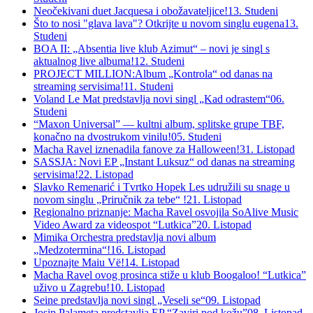
Neočekivani duet Jacquesa i obožavateljice!
13. Studeni
Što to nosi "glava lava"? Otkrijte u novom singlu eugena
13.
Studeni
BOA II: „Absentia live klub Azimut“ – novi je singl s
aktualnog live albuma!
12. Studeni
PROJECT MILLION:Album „Kontrola“ od danas na
streaming servisima!
11. Studeni
Voland Le Mat predstavlja novi singl „Kad odrastem“
06.
Studeni
“Maxon Universal” — kultni album, splitske grupe TBF,
konačno na dvostrukom vinilu!
05. Studeni
Macha Ravel iznenadila fanove za Halloween!
31. Listopad
SASSJA: Novi EP „Instant Luksuz“ od danas na streaming
servisima!
22. Listopad
Slavko Remenarić i Tvrtko Hopek Les udružili su snage u
novom singlu „Priručnik za tebe“ !
21. Listopad
Regionalno priznanje: Macha Ravel osvojila SoAlive Music
Video Award za videospot “Lutkica”
20. Listopad
Mimika Orchestra predstavlja novi album
„Medzotermina“!
16. Listopad
Upoznajte Maiu Vë!
14. Listopad
Macha Ravel ovog prosinca stiže u klub Boogaloo! “Lutkica”
uživo u Zagrebu!
10. Listopad
Seine predstavlja novi singl „Veseli se“
09. Listopad
Josip Palameta predstavlja EP “Zaviri pod kožu”
08. Listopad