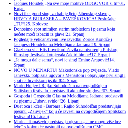
Jacques Houdek „Na sve moje molitve ODGOVOR si ti!“
01.
Rujan
Novi feel good singl za bablje ljeto, šibenskog slavuja
HRVOJA BURAZERA – PAVEŠKOVIĆA! Poslušajte
„TU“!
25. Kolovoz
Donosimo spot snimljen starim mobitelom i pjesmu koju
nećete moći izbaciti iz glave!
21. Srpanj
Pogledajte veličanstvenu live izvedbu Zorice Kondže i
Jacquesa Houdeka na Melodijama Jadrana!
19. Srpanj
Glazbena vila Elis Lovrić oduševila na otvorenju Pulskog
filmskog festivala i otpjevala čak tri himne!
17. Srpanj
„Ja mogu dalje sama“, novi je singl Emine Arapović!
14.
Srpanj
NOVO U MENARTU! Makedonska pop zvijezda, Vlado
Janevski, potpisala ugovor s Menartom i objavljuje prvi singl i
spot na hrvatskom jeziku!
04. Srpanj
Mario Huljev i Rajko Suhodolčan na ovogodišnjem
Splitskom festivalu, predstavili aktualne singlove!
03. Srpanj
Gospođa i Gospodin Glas na Melodijama Jadrana predstavili
su pjesmu „Jubavi svitlo“!
26. Lipanj
Duet oca i kćeri - Barbara i Rajko Suhodolčan predstavljaju
pjesmu „Zauvijek“ koju će izvesti na ovogodišnjem Splitskom
festivalu!
16. Lipanj
Marina Tomašević predstavlja pjesmu „Ja ne mogu više bez
tebe“ s kojom će nastupiti na ovogodišnjem CMC