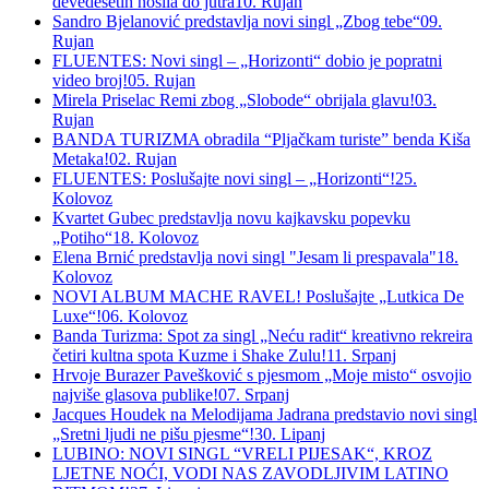
devedesetih nosila do jutra
10. Rujan
Sandro Bjelanović predstavlja novi singl „Zbog tebe“
09.
Rujan
FLUENTES: Novi singl – „Horizonti“ dobio je popratni
video broj!
05. Rujan
Mirela Priselac Remi zbog „Slobode“ obrijala glavu!
03.
Rujan
BANDA TURIZMA obradila “Pljačkam turiste” benda Kiša
Metaka!
02. Rujan
FLUENTES: Poslušajte novi singl – „Horizonti“!
25.
Kolovoz
Kvartet Gubec predstavlja novu kajkavsku popevku
„Potiho“
18. Kolovoz
Elena Brnić predstavlja novi singl "Jesam li prespavala"
18.
Kolovoz
NOVI ALBUM MACHE RAVEL! Poslušajte „Lutkica De
Luxe“!
06. Kolovoz
Banda Turizma: Spot za singl „Neću radit“ kreativno rekreira
četiri kultna spota Kuzme i Shake Zulu!
11. Srpanj
Hrvoje Burazer Pavešković s pjesmom „Moje misto“ osvojio
najviše glasova publike!
07. Srpanj
Jacques Houdek na Melodijama Jadrana predstavio novi singl
„Sretni ljudi ne pišu pjesme“!
30. Lipanj
LUBINO: NOVI SINGL “VRELI PIJESAK“, KROZ
LJETNE NOĆI, VODI NAS ZAVODLJIVIM LATINO