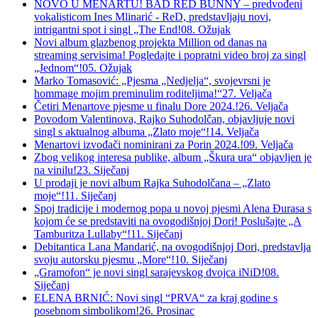
NOVO U MENARTU! BAD RED BUNNY – predvođeni
vokalisticom Ines Mlinarić - ReD, predstavljaju novi,
intrigantni spot i singl „The End!
08. Ožujak
Novi album glazbenog projekta Million od danas na
streaming servisima! Pogledajte i popratni video broj za singl
„Jednom“!
05. Ožujak
Marko Tomasović: „Pjesma „Nedjelja“, svojevrsni je
hommage mojim preminulim roditeljima!“
27. Veljača
Četiri Menartove pjesme u finalu Dore 2024.!
26. Veljača
Povodom Valentinova, Rajko Suhodolčan, objavljuje novi
singl s aktualnog albuma „Zlato moje“!
14. Veljača
Menartovi izvođači nominirani za Porin 2024.!
09. Veljača
Zbog velikog interesa publike, album „Škura ura“ objavljen je
na vinilu!
23. Siječanj
U prodaji je novi album Rajka Suhodolčana – „Zlato
moje“!
11. Siječanj
Spoj tradicije i modernog popa u novoj pjesmi Alena Đurasa s
kojom će se predstaviti na ovogodišnjoj Dori! Poslušajte „A
Tamburitza Lullaby“!
11. Siječanj
Debitantica Lana Mandarić, na ovogodišnjoj Dori, predstavlja
svoju autorsku pjesmu „More“!
10. Siječanj
„Gramofon“ je novi singl sarajevskog dvojca iNiD!
08.
Siječanj
ELENA BRNIĆ: Novi singl “PRVA“ za kraj godine s
posebnom simbolikom!
26. Prosinac