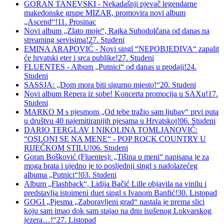
GORAN TANEVSKI - Nekadašnji pjevač legendarne
makedonske grupe MIZAR, promovira novi album
„Ascend“!
11. Prosinac
Novi album „Zlato moje“, Rajka Suhodolčana od danas na
streaming servisima!
27. Studeni
EMINA ARAPOVIĆ - Novi singl “NEPOBJEDIVA“ zapalit
će hrvatski eter i srca publike!
27. Studeni
FLUENTES - Album „Putnici“ od danas u prodaji!
24.
Studeni
SASSJA: „Dom mora biti sigurno mjesto!“
20. Studeni
Novi album Repera iz sobe! Koncerta promocija u SAXu!
17.
Studeni
MARKO M s pjesmom „Od tebe tražio sam ljubav“ prvi puta
u društvu 40 najemitiranijih pjesama u Hrvatskoj!
06. Studeni
DARIO TERGLAV I NIKOLINA TOMLJANOVIĆ:
“OSLONI SE NA MENE“ - POP ROCK COUNTRY U
RIJEČKOM STILU!
06. Studeni
Goran Bošković (Fluentes): „Tišina u meni“ napisana je za
moga brata i ujedno je to posljednji singl s nadolazećeg
albuma „Putnici“!
03. Studeni
Album „Flashback“, Lidija Bačić Lille objavila na vinilu i
predstavlja istoimeni duet singl s Ivanom Banfić!
30. Listopad
GOGI „Pjesma „Zaboravljeni grad“ nastala je prema slici
koju sam imao dok sam stajao na dnu isušenog Lokvarskog
jezera…!“
27. Listopad