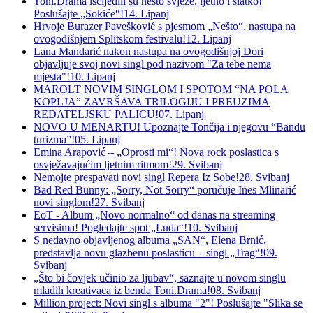
Toni.Drama iscijedili su nešto svježe, ljetno i slatko!
Poslušajte „Sokiće“!
14. Lipanj
Hrvoje Burazer Pavešković s pjesmom „Nešto“, nastupa na
ovogodišnjem Splitskom festivalu!
12. Lipanj
Lana Mandarić nakon nastupa na ovogodišnjoj Dori
objavljuje svoj novi singl pod nazivom "Za tebe nema
mjesta"!
10. Lipanj
MAROLT NOVIM SINGLOM I SPOTOM “NA POLA
KOPLJA” ZAVRŠAVA TRILOGIJU I PREUZIMA
REDATELJSKU PALICU!
07. Lipanj
NOVO U MENARTU! Upoznajte Tončija i njegovu “Bandu
turizma”!
05. Lipanj
Emina Arapović – „Oprosti mi“! Nova rock poslastica s
osvježavajućim ljetnim ritmom!
29. Svibanj
Nemojte prespavati novi singl Repera Iz Sobe!
28. Svibanj
Bad Red Bunny: „Sorry, Not Sorry“ poručuje Ines Mlinarić
novi singlom!
27. Svibanj
EoT - Album „Novo normalno“ od danas na streaming
servisima! Pogledajte spot „Luda“!
10. Svibanj
S nedavno objavljenog albuma „SAN“, Elena Brnić,
predstavlja novu glazbenu poslasticu – singl „Trag“!
09.
Svibanj
„Što bi čovjek učinio za ljubav“, saznajte u novom singlu
mladih kreativaca iz benda Toni.Drama!
08. Svibanj
Million project: Novi singl s albuma "2"! Poslušajte "Slika se