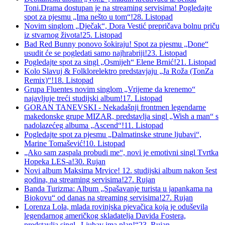
Toni.Drama dostupan je na streaming servisima! Pogledajte
spot za pjesmu „Ima nešto u tom“!
28. Listopad
Novim singlom „Dječak“, Dora Vestić prepričava bolnu priču
iz stvarnog života!
25. Listopad
Bad Red Bunny ponovo šokiraju! Spot za pjesmu „Done“
usudit će se pogledati samo najhrabriji!
23. Listopad
Pogledajte spot za singl „Osmijeh“ Elene Brnić!
21. Listopad
Kolo Slavuj & Folklorelektro predstavjaju „Ja Roža (TonZa
Remix)“!
18. Listopad
Grupa Fluentes novim singlom „Vrijeme da krenemo“
najavljuje treći studijski album!
17. Listopad
GORAN TANEVSKI - Nekadašnji frontmen legendarne
makedonske grupe MIZAR, predstavlja singl „Wish a man“ s
nadolazećeg albuma „Ascend“!
11. Listopad
Pogledajte spot za pjesmu „Dalmatinske strune ljubavi“,
Marine Tomašević!
10. Listopad
„Ako sam zaspala probudi me“, novi je emotivni singl Tvrtka
Hopeka LES-a!
30. Rujan
Novi album Maksima Mrvice! 12. studijski album nakon šest
godina, na streaming servisima!
27. Rujan
Banda Turizma: Album „Spašavanje turista u japankama na
Biokovu“ od danas na streaming servisima!
27. Rujan
Lorenza Lola, mlada rovinjska pjevačica koja je oduševila
legendarnog američkog skladatelja Davida Fostera,
predstavlja singl „Ljubav ima plan!“
23. Rujan