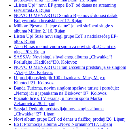
„Listen Up!“ novi EP grupe EoT, od danas na streaming
servisima!
20. Rujan
NOVO U MENARTU! Sandro Bjelanović donosi dašak
Bollywooda u hrvatski eter!
17. Rujan
Million: Pjesma „Lijepe dame“ je peti službeni single s
albuma Million 2.!
16. Rujan
Listen Up! Stiže novi singl grupe EoT s nadolazećeg EP-
a!
05. Rujan
Alen Đuras u emotivnom spotu za novi singl „Ostani uz
njega“!
03. Rujan
SASSJA: Novi singl s hvaljenog albuma „Chwakka“!
Poslušajte „KadKad“!
30. Kolovoz
NOVO U MENARTU! Fran Uccellini predstavlja se singlom
„Vizije“!
23. Kolovoz
U prodaji posljednjih 100 ulaznica za Mary May u
Kinoteci!
21. Kolovoz
Banda Turizma, novim singlom spašava turiste i poručuje:
„Nemoj ići u japankama na Biokovo“!
07. Kolovoz
Poznato lice s TV ekrana, u novom spotu Marka
Zekanovića!
28. Lipanj
Sassja i Dedduh predstavljaju novi singl s albuma
„Chwakka“!
27. Lipanj
Novi album grupe EoT od danas u fizičkoj prodaji!
26. Lipanj
EoT: Promocija albuma „Novo Normalno“!
17. Lipanj