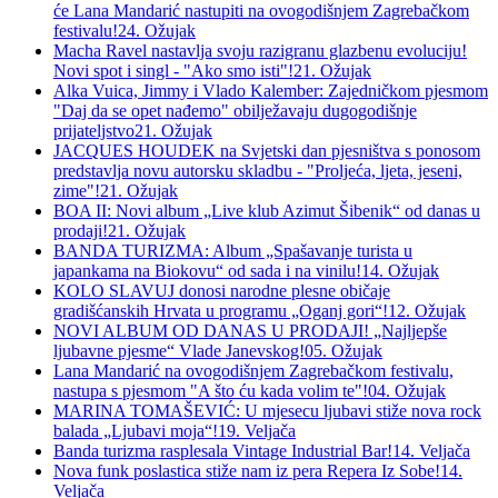
će Lana Mandarić nastupiti na ovogodišnjem Zagrebačkom
festivalu!
24. Ožujak
Macha Ravel nastavlja svoju razigranu glazbenu evoluciju!
Novi spot i singl - "Ako smo isti"!
21. Ožujak
Alka Vuica, Jimmy i Vlado Kalember: Zajedničkom pjesmom
"Daj da se opet nađemo" obilježavaju dugogodišnje
prijateljstvo
21. Ožujak
JACQUES HOUDEK na Svjetski dan pjesništva s ponosom
predstavlja novu autorsku skladbu - "Proljeća, ljeta, jeseni,
zime"!
21. Ožujak
BOA II: Novi album „Live klub Azimut Šibenik“ od danas u
prodaji!
21. Ožujak
BANDA TURIZMA: Album „Spašavanje turista u
japankama na Biokovu“ od sada i na vinilu!
14. Ožujak
KOLO SLAVUJ donosi narodne plesne običaje
gradišćanskih Hrvata u programu „Oganj gori“!
12. Ožujak
NOVI ALBUM OD DANAS U PRODAJI! „Najljepše
ljubavne pjesme“ Vlade Janevskog!
05. Ožujak
Lana Mandarić na ovogodišnjem Zagrebačkom festivalu,
nastupa s pjesmom "A što ću kada volim te"!
04. Ožujak
MARINA TOMAŠEVIĆ: U mjesecu ljubavi stiže nova rock
balada „Ljubavi moja“!
19. Veljača
Banda turizma rasplesala Vintage Industrial Bar!
14. Veljača
Nova funk poslastica stiže nam iz pera Repera Iz Sobe!
14.
Veljača