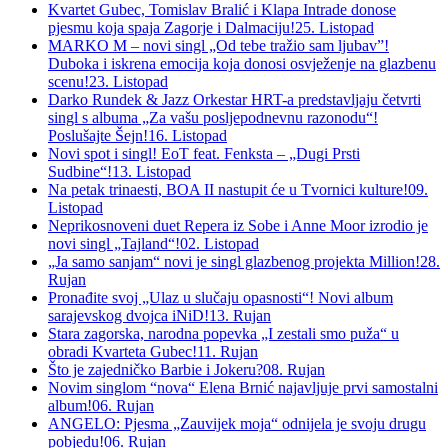
Kvartet Gubec, Tomislav Bralić i Klapa Intrade donose
pjesmu koja spaja Zagorje i Dalmaciju!
25. Listopad
MARKO M – novi singl „Od tebe tražio sam ljubav”!
Duboka i iskrena emocija koja donosi osvježenje na glazbenu
scenu!
23. Listopad
Darko Rundek & Jazz Orkestar HRT-a predstavljaju četvrti
singl s albuma „Za vašu posljepodnevnu razonodu“!
Poslušajte Šejn!
16. Listopad
Novi spot i singl! EoT feat. Fenksta – „Dugi Prsti
Sudbine“!
13. Listopad
Na petak trinaesti, BOA II nastupit će u Tvornici kulture!
09.
Listopad
Neprikosnoveni duet Repera iz Sobe i Anne Moor izrodio je
novi singl „Tajland“!
02. Listopad
„Ja samo sanjam“ novi je singl glazbenog projekta Million!
28.
Rujan
Pronađite svoj „Ulaz u slučaju opasnosti“! Novi album
sarajevskog dvojca iNiD!
13. Rujan
Stara zagorska, narodna popevka „I zestali smo puža“ u
obradi Kvarteta Gubec!
11. Rujan
Što je zajedničko Barbie i Jokeru?
08. Rujan
Novim singlom “nova“ Elena Brnić najavljuje prvi samostalni
album!
06. Rujan
ANGELO: Pjesma „Zauvijek moja“ odnijela je svoju drugu
pobjedu!
06. Rujan