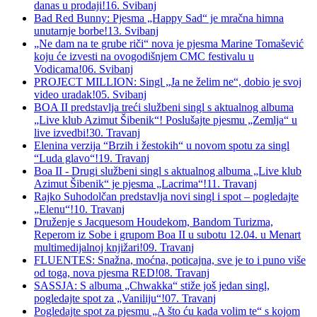
danas u prodaji!
16. Svibanj
Bad Red Bunny: Pjesma „Happy Sad“ je mračna himna
unutarnje borbe!
13. Svibanj
„Ne dam na te grube riči“ nova je pjesma Marine Tomašević
koju će izvesti na ovogodišnjem CMC festivalu u
Vodicama!
06. Svibanj
PROJECT MILLION: Singl „Ja ne želim ne“, dobio je svoj
video uradak!
05. Svibanj
BOA II predstavlja treći službeni singl s aktualnog albuma
„Live klub Azimut Šibenik“! Poslušajte pjesmu „Zemlja“ u
live izvedbi!
30. Travanj
Elenina verzija “Brzih i žestokih“ u novom spotu za singl
“Luda glavo“!
19. Travanj
Boa II - Drugi službeni singl s aktualnog albuma „Live klub
Azimut Šibenik“ je pjesma „Lacrima“!
11. Travanj
Rajko Suhodolčan predstavlja novi singl i spot – pogledajte
„Elenu“!
10. Travanj
Druženje s Jacquesom Houdekom, Bandom Turizma,
Reperom iz Sobe i grupom Boa II u subotu 12.04. u Menart
multimedijalnoj knjižari!
09. Travanj
FLUENTES: Snažna, moćna, poticajna, sve je to i puno više
od toga, nova pjesma RED!
08. Travanj
SASSJA: S albuma „Chwakka“ stiže još jedan singl,
pogledajte spot za „Vaniliju“!
07. Travanj
Pogledajte spot za pjesmu „A što ću kada volim te“ s kojom