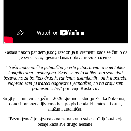
Nastala nakon pandemijskog razdoblja u vremenu kada se činilo da
je svijet stao, pjesma danas dobiva novo značenje.
“
Naša matematička jednadžba je vrlo jednostavna, a opet toliko
komplicirana i nemoguća. Svodi se na to koliko smo sebe dali
bezuvjetno za boljitak drugih, ranjenih, usamljenih i onih u potrebi.
Napisao sam ju tražeći odgovore i jednadžbe, no na kraju sam
pronašao sebe
,” poručuje Bošković.
Singl je snimljen u siječnju 2026. godine u studiju Željka Nikolina, a
donosi prepoznatljiv emotivni potpis benda Fluentes – iskren,
snažan i autentičan.
“Bezuvjetno” je pjesma o nama na kraju svijeta. O ljubavi koja
ostaje kada sve drugo nestane.