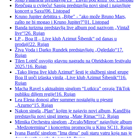
Repčuga u cvijeću! Sassja predstavlja novi singl i najavljuje
koncert u Saxu!
06. Listopad
Kruno Jupiter debitira s „Bjbe" - "ako može Bruno Mars,
zašto ne bi mogao i Kruno Jupiter?"
01. Listopad
Banda turizma predstavlja live album pod nazivom „Vintaž
live“!
26. Rujan
LP „ Boa II – Live klub Azimut Šibenik“ od danas u
prodaji!
22. Rujan
Živa Voda i Darko Rundek predstavljaju „Ogledalo“
17.
Rujan
Tilen Lotrič osvojio glavnu nagradu na Ohridskom festivalu
2025.!
16. Rujan
„Tako lijepa live klub Azimut“ šesti je službeni singl grupe
Boa II uoči izlaska vinila „Live klub Azimut Šibenik“!
16.
Rujan
Macha Ravel s aktualnim singlom “Lutkica” osvaja TikTok
publiku diljem regije!
16. Rujan
Lea Elena donosi after summer nostalgiju u pjesmi
„Azurno“
15. Rujan
Nakon singla „Plan“ kojim je najavio novi album, Kandžija
predstavlja novi singl imena „Mate Rimac“!
12. Rujan
Mimika Orchestra singlom „Zrcalo/Mirror“ najavljuje album
„Medzotermina“ i koncertnu promociju u Kinu SC
11. Rujan
Ivana Banfić singlom "Ima dima" pali staru vatru koja nas je