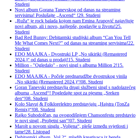
Studeni
Novi album Gorana Tanevskog od danas na streaming
servisima! Poslušajte „Ascend“ !
29. Studeni
„Ruža“ je rock balada kojom nam Emina Arapović najavljuje
novi album, ali i novo, najljepše, poglavlje u životu!
25.
Studeni
Bad Red Bunny: Debitantski studijski album “Can You Tell
Me What Comes Next?” od danas na streaming servisima!
22.
Studeni
EDO MAAJKA - Dvostruki LP „No sikiriki (Remastered
2024.)“ od danas u prodaji!
15. Studeni
Million - "Ogledalo" - novi singl s albuma Million 2!
15.
Studeni
EDO MAAJKA - Počele prednarudžbe dvostrukog vinila
„No sikiriki (Remastered 2024.)“!
08. Studeni
Goran Tanevski predstavlja drugi službeni singl s nadolazećeg
albuma „Ascend“! Pogledajte spot za pjesmu „Sreken
den“!
08. Studeni
Kolo Slavuj & Folklorelektro predstavjaju „Hajstra (TonZa
Remix)“!
08. Studeni
Rajko Suhodolčan, na ovogodišnjem Chansonfestu predstavio
je novi singl „Proljetni san“!
07. Studeni
Marolt u novom singlu „Voljena“, pleše između svjetlosti i
tame!
28. Listopad
Debitantski album „Vol.2“, mladih kreativaca iz benda