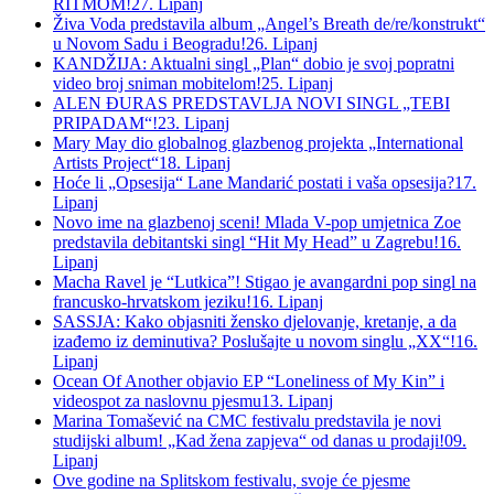
RITMOM!
27. Lipanj
Živa Voda predstavila album „Angel’s Breath de/re/konstrukt“
u Novom Sadu i Beogradu!
26. Lipanj
KANDŽIJA: Aktualni singl „Plan“ dobio je svoj popratni
video broj sniman mobitelom!
25. Lipanj
ALEN ĐURAS PREDSTAVLJA NOVI SINGL „TEBI
PRIPADAM“!
23. Lipanj
Mary May dio globalnog glazbenog projekta „International
Artists Project“
18. Lipanj
Hoće li „Opsesija“ Lane Mandarić postati i vaša opsesija?
17.
Lipanj
Novo ime na glazbenoj sceni! Mlada V-pop umjetnica Zoe
predstavila debitantski singl “Hit My Head” u Zagrebu!
16.
Lipanj
Macha Ravel je “Lutkica”! Stigao je avangardni pop singl na
francusko-hrvatskom jeziku!
16. Lipanj
SASSJA: Kako objasniti žensko djelovanje, kretanje, a da
izađemo iz deminutiva? Poslušajte u novom singlu „XX“!
16.
Lipanj
Ocean Of Another objavio EP “Loneliness of My Kin” i
videospot za naslovnu pjesmu
13. Lipanj
Marina Tomašević na CMC festivalu predstavila je novi
studijski album! „Kad žena zapjeva“ od danas u prodaji!
09.
Lipanj
Ove godine na Splitskom festivalu, svoje će pjesme