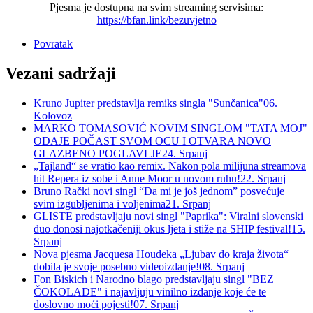
Pjesma je dostupna na svim streaming servisima:
https://bfan.link/bezuvjetno
Povratak
Vezani sadržaji
Kruno Jupiter predstavlja remiks singla "Sunčanica"
06.
Kolovoz
MARKO TOMASOVIĆ NOVIM SINGLOM "TATA MOJ"
ODAJE POČAST SVOM OCU I OTVARA NOVO
GLAZBENO POGLAVLJE
24. Srpanj
„Tajland“ se vratio kao remix. Nakon pola milijuna streamova
hit Repera iz sobe i Anne Moor u novom ruhu!
22. Srpanj
Bruno Rački novi singl “Da mi je još jednom” posvećuje
svim izgubljenima i voljenima
21. Srpanj
GLISTE predstavljaju novi singl "Paprika": Viralni slovenski
duo donosi najotkačeniji okus ljeta i stiže na SHIP festival!
15.
Srpanj
Nova pjesma Jacquesa Houdeka „Ljubav do kraja života“
dobila je svoje posebno videoizdanje!
08. Srpanj
Fon Biskich i Narodno blago predstavljaju singl "BEZ
ČOKOLADE" i najavljuju vinilno izdanje koje će te
doslovno moći pojesti!
07. Srpanj