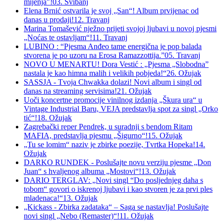
mijenja"!
03. Svibanj
Elena Brnić ostvarila je svoj „San“! Album prvijenac od
danas u prodaji!
12. Travanj
Marina Tomašević nježno prijeti svojoj ljubavi u novoj pjesmi
„Noćas te ostavljam“!
11. Travanj
LUBINO : “Pjesma Anđeo tame energična je pop balada
stvorena je po uzoru na Erosa Ramazzottija.”
05. Travanj
NOVO U MENARTU! Dora Vestić : „Pjesma „Slobodna”
nastala je kao himna malih i velikih pobjeda!“
26. Ožujak
SASSJA - Tvoja Chwakka dolazi! Novi album i singl od
danas na streaming servisima!
21. Ožujak
Uoči koncertne promocije vinilnog izdanja „Škura ura“ u
Vintage Industrial Baru, VEJA predstavlja spot za singl „Orko
tić“!
18. Ožujak
Zagrebački reper Pendrek, u suradnji s bendom Ritam
MAFIA, predstavlja pjesmu „Šigurno“!
15. Ožujak
„Tu se lomim“ naziv je zbirke poezije, Tvrtka Hopeka!
14.
Ožujak
DARKO RUNDEK - Poslušajte novu verziju pjesme „Don
Juan“ s hvaljenog albuma „Mostovi“!
13. Ožujak
DARIO TERGLAV: „Novi singl “Do posljednjeg daha s
tobom“ govori o iskrenoj ljubavi i kao stvoren je za prvi ples
mladenaca!“
13. Ožujak
„Kickass - Zbirka zadataka“ – Saga se nastavlja! Poslušajte
novi singl „Nebo (Remaster)“!
11. Ožujak