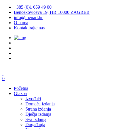
+385 (0)1 659 49 00
Bencekoviceva 19, HR-10000 ZAGREB
info@menart.hr
O nama
Kontaktirajte nas
0
Početna
Glazba
Izvođači
Domaća izdanja
Strana izdanja
Dječja izdanja
Sva izdanja
Događanja