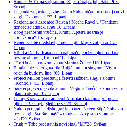
Rundek & Ekipa s pjesmom „Rijeka“ najavljuju Šalatu!
03.
Srpanj
Legenda zagorske glazbe, Rajko Suhodolčan predstavlja novi
singl „Uspomene“!
23. Lipanj
Regionalne glazbenice Raiven i Macha Ravel u “Tandemu”
donose zajednički singl!
16. Lipanj
Zbog nesnosnih vrućina, Krunu Jupitera udarila je
„Sunčanica“!
15. Lipanj
Reper iz sobe predstavlja novi singl - Moj život je san!
12.
Lipanj
Klinika Denisa Kataneca u najmračnijem izdanju dosad na
novom albumu „Ununani“
12. Lipanj
“Gori kuća” u novom spotu Martina Žuneca!
10. Lipanj
Banda turizma odgovorila Huljiću novim singlom “Nisan
rojen da bude mi lipo”!
09. Lipanj
Project Million predstavlja četvrti službeni singl s albuma
„Kontrola“!
03. Lipanj
Šarena pojava objavila album „Mogu, al’ neću“ s kojim se ne
planira uklopiti
01. Lipanj
Lenny Kravitz odabrao bend Aracataca kao predgrupu, a s
njima stiže singl „Sjeti me se“
29. Svibanj
Nakon pet godina diskografske pauze, Neven Stipčić objavio
novi singl „Sve što imaš“ – motivacijsko pismo samome
sebi!
29. Svibanj
Truth ≠ Tribe predstavlja novi singl “M!”
28. Svibanj