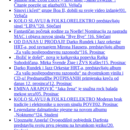
Čitanje poezije uz glazbu!
03. Veljača
Sinovi i kćeri“ grupe Boa II, dobili su svoje video izdanje!
01.
Veljača
KOLO SLAVUJ & FOLKLORELEKTRO predstavljaju
singl “LIPA”!
20. Siječanj
Fantastičan početak godine za Noelle! Nominacija za nagradu
MAC i objava novog singla "Bye Bye" !
16. Siječanj
OD DANAS U PRODAJI! Darko Rundek i Jazz orkestar
HRT-a, pod ravnanjem Mirona Hausera, predstavljaju album
„Za vašu posljepodnevnu razonodu“!
16. Prosinac
„Božić je došel“, nova je kajkavska popevka Rajka
Suhodolčana, Mirka Švende Žige i ŽVS Kušlec!
15. Prosinac
Darko Rundek i Jazz Orkestar HRT-a, predstavljaju album
„Za vašu posljepodnevnu razonodu“ na dvostrukom vinilu i
CD-u! Prednarudžbe POTPISANIH primjeraka kreću od
danas 12. prosinca!
12. Prosinac
EMINA ARAPOVIĆ “Jaka žena“ je snažna rock balada
mekog srca!
05. Prosinac
KOLO SLAVUJ & FOLKLORELEKTRO Moderan brak
tradicije i elektronike u novom singlu POVI!
02. Prosinac
Legendarne dalmatinske pjesme na novom albumu
„Nokturno“!
24. Studeni
Upoznajte Angela! Ovogodišnji pobjednik Darfesta
predstavlja svoju prvu pjesmu na hrvatskom jeziku!
20.