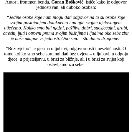
Autor i frontmen benda,
Goran Bošković
, ističe kako je odgovor
jednostavan, ali duboko osoban:
“
Jedine osobe koje nam mogu dati odgovor na to su osobe koje
svojim postojanjem dotaknemo i na njih svojim djelovanjem
utječemo. Koliko smo bili nježni, pažljivi, dobri, suosjećajni, grubi,
otresiti, ljuti i otrovni prema svojim bližnjima i ljudima oko sebe zbir
je naše ukupne vrijednosti. Ono smo – što damo drugome.
”
“Bezuvjetno” je pjesma o ljubavi, odgovornosti i nesebičnosti. O
tome koliko smo sebe spremni dati bez uvjeta – u ljubavi, u odgoju
djece, u prijateljstvu, u brizi za bližnje, ali i u brizi za svijet koji
ostavljamo iza sebe.