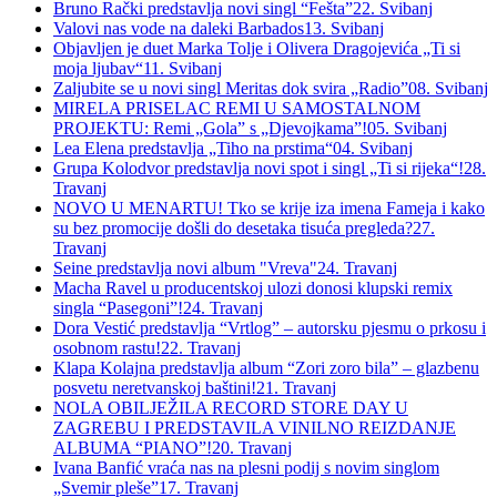
Bruno Rački predstavlja novi singl “Fešta”
22. Svibanj
Valovi nas vode na daleki Barbados
13. Svibanj
Objavljen je duet Marka Tolje i Olivera Dragojevića „Ti si
moja ljubav“
11. Svibanj
Zaljubite se u novi singl Meritas dok svira „Radio”
08. Svibanj
MIRELA PRISELAC REMI U SAMOSTALNOM
PROJEKTU: Remi „Gola” s „Djevojkama”!
05. Svibanj
Lea Elena predstavlja „Tiho na prstima“
04. Svibanj
Grupa Kolodvor predstavlja novi spot i singl „Ti si rijeka“!
28.
Travanj
NOVO U MENARTU! Tko se krije iza imena Fameja i kako
su bez promocije došli do desetaka tisuća pregleda?
27.
Travanj
Seine predstavlja novi album "Vreva"
24. Travanj
Macha Ravel u producentskoj ulozi donosi klupski remix
singla “Pasegoni”!
24. Travanj
Dora Vestić predstavlja “Vrtlog” – autorsku pjesmu o prkosu i
osobnom rastu!
22. Travanj
Klapa Kolajna predstavlja album “Zori zoro bila” – glazbenu
posvetu neretvanskoj baštini!
21. Travanj
NOLA OBILJEŽILA RECORD STORE DAY U
ZAGREBU I PREDSTAVILA VINILNO REIZDANJE
ALBUMA “PIANO”!
20. Travanj
Ivana Banfić vraća nas na plesni podij s novim singlom
„Svemir pleše”
17. Travanj