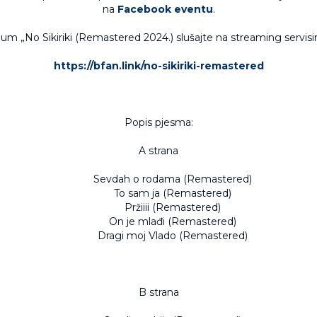
na
Facebook eventu
.
um „No Sikiriki (Remastered 2024.) slušajte na streaming servis
https://bfan.link/no-sikiriki-remastered
Popis pjesma:
A strana
Sevdah o rodama (Remastered)
To sam ja (Remastered)
Pržiiii (Remastered)
On je mlađi (Remastered)
Dragi moj Vlado (Remastered)
B strana