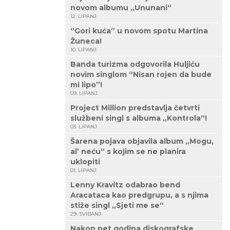
novom albumu „Ununani“
12. LIPANJ
“Gori kuća” u novom spotu Martina
Žuneca!
10. LIPANJ
Banda turizma odgovorila Huljiću
novim singlom “Nisan rojen da bude
mi lipo”!
09. LIPANJ
Project Million predstavlja četvrti
službeni singl s albuma „Kontrola“!
03. LIPANJ
Šarena pojava objavila album „Mogu,
al’ neću“ s kojim se ne planira
uklopiti
01. LIPANJ
Lenny Kravitz odabrao bend
Aracataca kao predgrupu, a s njima
stiže singl „Sjeti me se“
29. SVIBANJ
Nakon pet godina diskografske