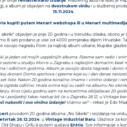
o je svoje
remasterirano izdanje
. Mastering albuma radio je Fil
), a album je objavljen na
dvostrukom vinilu
i u službenoj proda
15.11.2024
.
te kupiti putem
Menart webshopa
ili u Menart multimedijal
ikiriki“ objavljen je prije 20 godina i u trenutku izlaska, oborio je
amo 8 sati prodano je više od 4000 primjeraka diljem Hrvatske. T
je osvojio nagradu Porin za najbolji album urbane, klupske glazbe
riki je jedan od mojih uspješnijih albuma. Pjesme sam radio i sni
e sezone u studiju Morris u Zagrebu s najboljim domaćim beat 
a i odličnim gostima. Album je osvojio dosta nagrada i donio 
ikoj dvorani Doma sportova i pjesme koje su i dan danas neizos
set liste. Nakon 20 godina konačno imamo i vinilno izdanje i re
e izgleda odlično. Hvala svima koji su radili na albumu No sikirik
danju. Kroz cijelu godinu sam na koncertima obilježavao 20 godin
 i posljednji takav nastup bit će u Zagrebu 26.12. u Vintage ba
i nabaviti i ovo vinilno izdanje!
Vidimo se!“ –
rekao je Edo Maa
cert
povodom 20 godina albuma „No Sikiriki“ i reizdanja na vinil
etvrtak 26.12.2024
. u
Vintage Industrial Baru
. Ulaznice za k
y Old Shopu i Grifu ili putem sustava
Entrio
. Sve informacije o ko