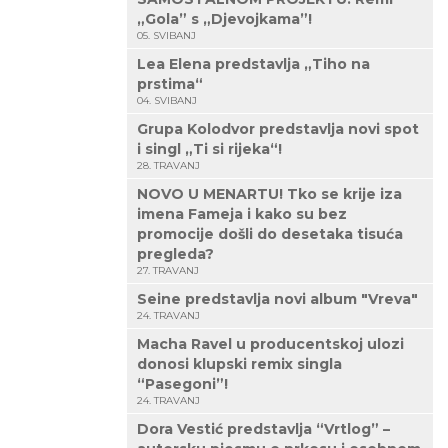
„Gola” s „Djevojkama”!
05. SVIBANJ
Lea Elena predstavlja „Tiho na
prstima“
04. SVIBANJ
Grupa Kolodvor predstavlja novi spot
i singl „Ti si rijeka“!
28. TRAVANJ
NOVO U MENARTU! Tko se krije iza
imena Fameja i kako su bez
promocije došli do desetaka tisuća
pregleda?
27. TRAVANJ
Seine predstavlja novi album "Vreva"
24. TRAVANJ
Macha Ravel u producentskoj ulozi
donosi klupski remix singla
“Pasegoni”!
24. TRAVANJ
Dora Vestić predstavlja “Vrtlog” –