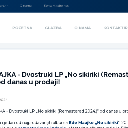
rt.hr
O nama
Kontaktirajte nas
POČETNA
GLAZBA
O NAMA
KONTAKTIR
KA - Dvostruki LP „No sikiriki (Remas
od danas u prodaji!
.2024.
 i jedan od najprodavanijih albuma
Ede Maajke „No sikiriki
“, 2