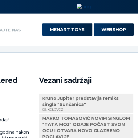
MENART TOYS
WEBSHOP
AJTE NAS
tered
Vezani sadržaji
Kruno Jupiter predstavlja remiks
singla "Sunčanica"
06. KOLOVOZ
MARKO TOMASOVIĆ NOVIM SINGLOM
"TATA MOJ" ODAJE POČAST SVOM
OCU I OTVARA NOVO GLAZBENO
0 godina nakon
POGLAVLJE