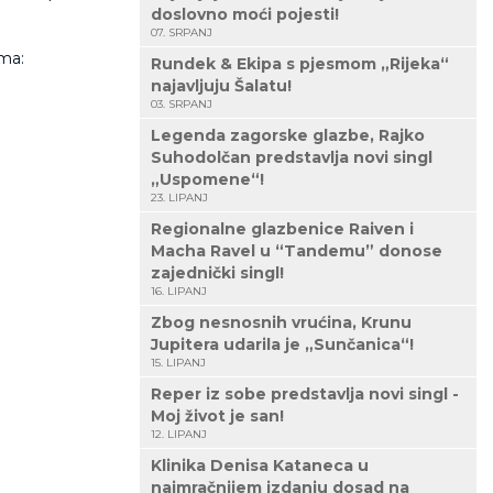
doslovno moći pojesti!
07. SRPANJ
ima:
Rundek & Ekipa s pjesmom „Rijeka“
najavljuju Šalatu!
03. SRPANJ
Legenda zagorske glazbe, Rajko
Suhodolčan predstavlja novi singl
„Uspomene“!
23. LIPANJ
Regionalne glazbenice Raiven i
Macha Ravel u “Tandemu” donose
zajednički singl!
16. LIPANJ
Zbog nesnosnih vrućina, Krunu
Jupitera udarila je „Sunčanica“!
15. LIPANJ
Reper iz sobe predstavlja novi singl -
Moj život je san!
12. LIPANJ
Klinika Denisa Kataneca u
najmračnijem izdanju dosad na