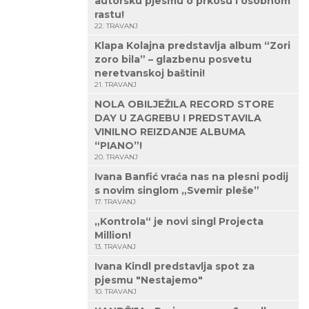
autorsku pjesmu o prkosu i osobnom
rastu!
22. TRAVANJ
Klapa Kolajna predstavlja album “Zori
zoro bila” – glazbenu posvetu
neretvanskoj baštini!
21. TRAVANJ
NOLA OBILJEŽILA RECORD STORE
DAY U ZAGREBU I PREDSTAVILA
VINILNO REIZDANJE ALBUMA
“PIANO”!
20. TRAVANJ
Ivana Banfić vraća nas na plesni podij
s novim singlom „Svemir pleše”
17. TRAVANJ
„Kontrola“ je novi singl Projecta
Million!
13. TRAVANJ
Ivana Kindl predstavlja spot za
pjesmu "Nestajemo"
10. TRAVANJ