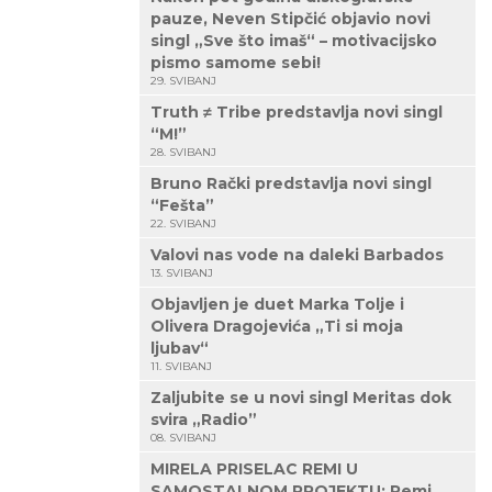
pauze, Neven Stipčić objavio novi
singl „Sve što imaš“ – motivacijsko
pismo samome sebi!
29. SVIBANJ
Truth ≠ Tribe predstavlja novi singl
“M!”
28. SVIBANJ
Bruno Rački predstavlja novi singl
“Fešta”
22. SVIBANJ
Valovi nas vode na daleki Barbados
13. SVIBANJ
Objavljen je duet Marka Tolje i
Olivera Dragojevića „Ti si moja
ljubav“
11. SVIBANJ
Zaljubite se u novi singl Meritas dok
svira „Radio”
08. SVIBANJ
MIRELA PRISELAC REMI U
SAMOSTALNOM PROJEKTU: Remi