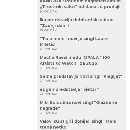
KANDŽIJA : Porinom nagrađen album
„Trostruki salto“ od danas u prodaji!
30. OŽUJAK
Ika predstavlja debitantski album
“Zadnji dan”!
27. OŽUJAK
“Tu u meni” novi je singl Laure
Miletić!
26. OŽUJAK
Macha Ravel među IMPALA “100
Artists to Watch” za 2026.!
26. OŽUJAK
Seine predstavlja novi singl "Plagijat"
26. OŽUJAK
eugen predstavlja “vjetar”
24. OŽUJAK
Miki Solus ima novi singl "Glazbene
nagrade"
20. OŽUJAK
Valovi su stigli i donijeli singl “Meni
treba netko”