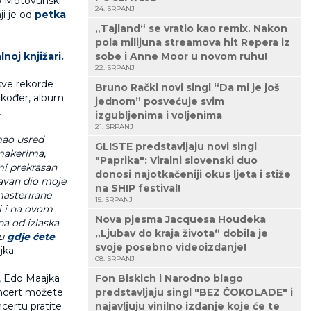
ip Motovunski
24. SRPANJ
ji je od
petka
„Tajland“ se vratio kao remix. Nakon
pola milijuna streamova hit Repera iz
noj knjižari.
sobe i Anne Moor u novom ruhu!
22. SRPANJ
 sve rekorde
Bruno Rački novi singl “Da mi je još
akođer, album
jednom” posvećuje svim
.
izgubljenima i voljenima
21. SRPANJ
mao usred
GLISTE predstavljaju novi singl
makerima,
"Paprika": Viralni slovenski duo
mi prekrasan
donosi najotkačeniji okus ljeta i stiže
tavan dio moje
na SHIP festival!
masterirane
15. SRPANJ
i i na ovom
Nova pjesma Jacquesa Houdeka
a od izlaska
„Ljubav do kraja života“ dobila je
ru
gdje ćete
svoje posebno videoizdanje!
jka.
08. SRPANJ
u, Edo Maajka
Fon Biskich i Narodno blago
oncert možete
predstavljaju singl "BEZ ČOKOLADE" i
ncertu pratite
najavljuju vinilno izdanje koje će te