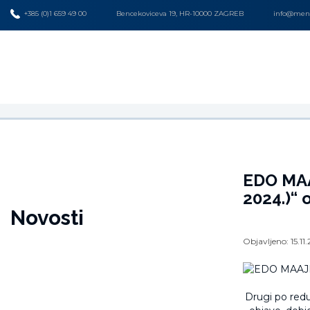
+385 (0)1 659 49 00
Bencekoviceva 19, HR-10000 ZAGREB
info@mena
EDO MAAJ
2024.)“ 
Novosti
Objavljeno:
15.11
Drugi po redu