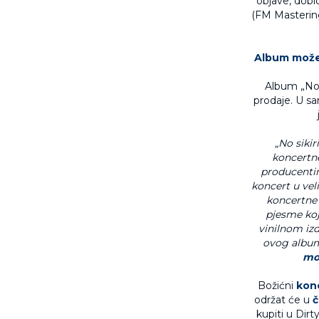
objave, dobi
(FM Mastering
Album može
Album „No s
prodaje. U s
„No siki
koncertn
producentim
koncert u vel
koncertne 
pjesme koj
vinilnom iz
ovog albuma
moć
Božićni
kon
održat će u
č
kupiti u Dirt