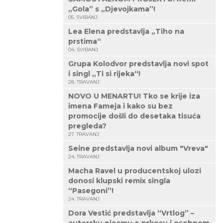
„Gola” s „Djevojkama”!
05. SVIBANJ
Lea Elena predstavlja „Tiho na
prstima“
04. SVIBANJ
Grupa Kolodvor predstavlja novi spot
i singl „Ti si rijeka“!
28. TRAVANJ
NOVO U MENARTU! Tko se krije iza
imena Fameja i kako su bez
promocije došli do desetaka tisuća
pregleda?
27. TRAVANJ
Seine predstavlja novi album "Vreva"
24. TRAVANJ
Macha Ravel u producentskoj ulozi
donosi klupski remix singla
“Pasegoni”!
24. TRAVANJ
Dora Vestić predstavlja “Vrtlog” –