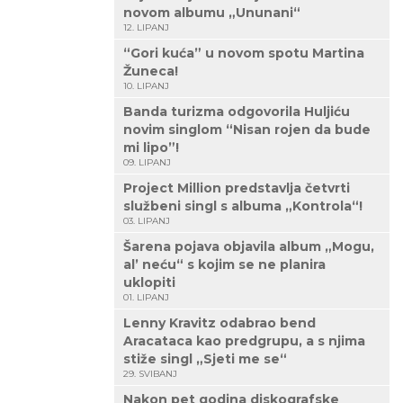
novom albumu „Ununani“
12. LIPANJ
“Gori kuća” u novom spotu Martina
Žuneca!
10. LIPANJ
Banda turizma odgovorila Huljiću
novim singlom “Nisan rojen da bude
mi lipo”!
09. LIPANJ
Project Million predstavlja četvrti
službeni singl s albuma „Kontrola“!
03. LIPANJ
Šarena pojava objavila album „Mogu,
al’ neću“ s kojim se ne planira
uklopiti
01. LIPANJ
Lenny Kravitz odabrao bend
Aracataca kao predgrupu, a s njima
stiže singl „Sjeti me se“
29. SVIBANJ
Nakon pet godina diskografske