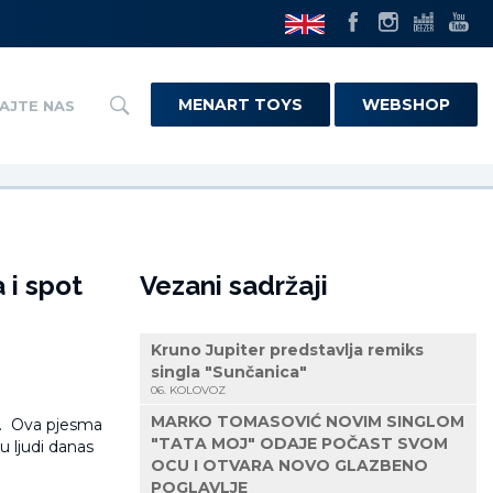
MENART TOYS
WEBSHOP
AJTE NAS
 i spot
Vezani sadržaji
Kruno Jupiter predstavlja remiks
singla "Sunčanica"
06. KOLOVOZ
MARKO TOMASOVIĆ NOVIM SINGLOM
“. Ova pjesma
"TATA MOJ" ODAJE POČAST SVOM
u ljudi danas
OCU I OTVARA NOVO GLAZBENO
POGLAVLJE