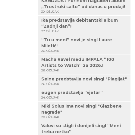
KANDŽIJA : Porinom nagrađen album
„Trostruki salto“ od danas u prodaji!
30. OŽUJAK
Ika predstavlja debitantski album
“Zadnji dan”!
27. OŽUJAK
“Tu u meni” novi je singl Laure
Miletić!
26. OŽUJAK
Macha Ravel među IMPALA “100
Artists to Watch” za 2026.!
26. OŽUJAK
Seine predstavlja novi singl "Plagijat"
26. OŽUJAK
eugen predstavlja “vjetar”
24. OŽUJAK
Miki Solus ima novi singl "Glazbene
nagrade"
20. OŽUJAK
Valovi su stigli i donijeli singl “Meni
treba netko”