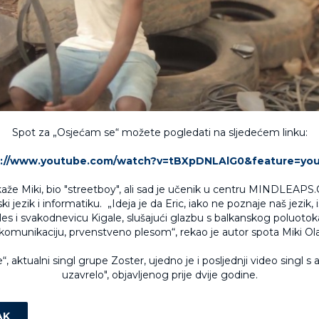
Spot za „Osjećam se“ možete pogledati na sljedećem linku:
s://www.youtube.com/watch?v=tBXpDNLAlG0&feature=you
 kaže Miki, bio "streetboy", ali sad je učenik u centru MINDLEAPS
ki jezik i informatiku. „Ideja je da Eric, iako ne poznaje naš jezik, 
les i svakodnevicu Kigale, slušajući glazbu s balkanskog poluotok
komunikaciju, prvenstveno plesom“, rekao je autor spota Miki Ola
, aktualni singl grupe Zoster, ujedno je i posljednji video singl s
uzavrelo", objavljenog prije dvije godine.
AK