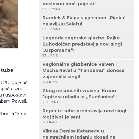
doslovno moći pojesti!
07. SRPANJ
Rundek & Ekipa s pjesmom „Rijeka“
najavljuju Šalatu!
03. SRPANJ
Legenda zagorske glazbe, Rajko
Suhodolčan predstavlja novi singl
„Uspomene“!
23. LIPANJ
Regionalne glazbenice Raiven i
tu.be
Macha Ravel u “Tandemu” donose
zajednički singl!
.ORG, gdje uči
16. LIPANJ
ispriča svoju
Zbog nesnosnih vrućina, Krunu
a i uspostavi
Jupitera udarila je „Sunčanica“!
barri Powell.
15. LIPANJ
Reper iz sobe predstavlja novi singl -
 albuma "Srce
Moj život je san!
12. LIPANJ
Klinika Denisa Kataneca u
najmračnijem izdanju dosad na