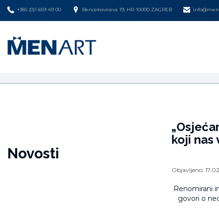
+385 (0)1 659 49 00
Bencekoviceva 19, HR-10000 ZAGREB
info@mena
„Osjećam
koji nas 
Novosti
Objavljeno:
17.02
Renomirani i
govori o ned