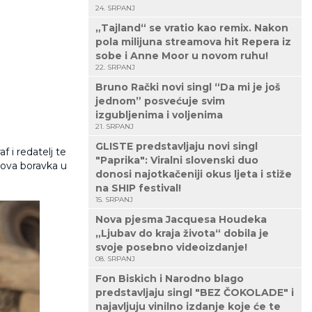
24. SRPANJ
„Tajland“ se vratio kao remix. Nakon
pola milijuna streamova hit Repera iz
sobe i Anne Moor u novom ruhu!
22. SRPANJ
Bruno Rački novi singl “Da mi je još
jednom” posvećuje svim
izgubljenima i voljenima
21. SRPANJ
GLISTE predstavljaju novi singl
 i redatelj te
"Paprika": Viralni slovenski duo
egova boravka u
donosi najotkačeniji okus ljeta i stiže
na SHIP festival!
15. SRPANJ
Nova pjesma Jacquesa Houdeka
„Ljubav do kraja života“ dobila je
svoje posebno videoizdanje!
08. SRPANJ
Fon Biskich i Narodno blago
predstavljaju singl "BEZ ČOKOLADE" i
najavljuju vinilno izdanje koje će te