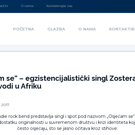
rt.hr
O nama
Kontaktirajte nas
POČETNA
GLAZBA
O NAMA
KONTAKTIR
 se“ – egzistencijalistički singl Zostera
vodi u Afriku
.2017.
ndie rock bend predstavlja singl i spot pod nazivom „Osjećam se
ostatku originalnosti u suvremenom društvu i krizi identiteta koj
često osjećaju, što se jasno očitava kroz stihove: