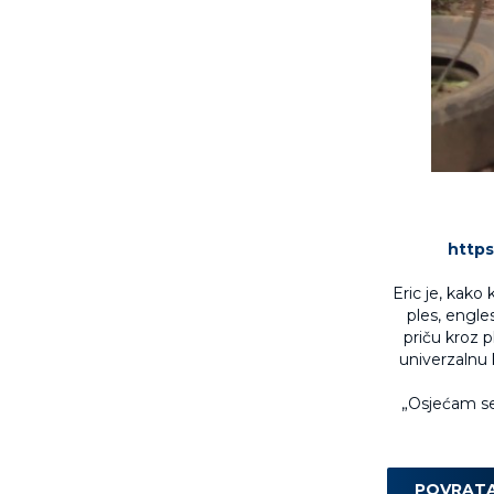
http
Eric je, kako
ples, engles
priču kroz p
univerzalnu 
„Osjećam se“
POVRAT