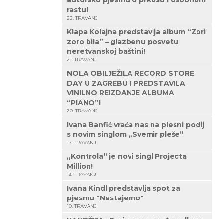
autorsku pjesmu o prkosu i osobnom
rastu!
22. TRAVANJ
Klapa Kolajna predstavlja album “Zori
zoro bila” – glazbenu posvetu
neretvanskoj baštini!
21. TRAVANJ
NOLA OBILJEŽILA RECORD STORE
DAY U ZAGREBU I PREDSTAVILA
VINILNO REIZDANJE ALBUMA
“PIANO”!
20. TRAVANJ
Ivana Banfić vraća nas na plesni podij
s novim singlom „Svemir pleše”
17. TRAVANJ
„Kontrola“ je novi singl Projecta
Million!
13. TRAVANJ
Ivana Kindl predstavlja spot za
pjesmu "Nestajemo"
10. TRAVANJ