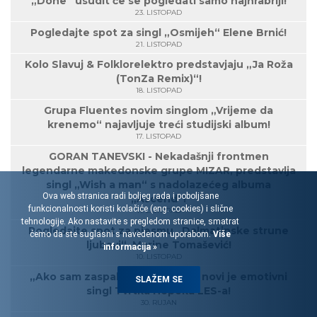
„Done“ usudit će se pogledati samo najhrabriji!
23. LISTOPAD
Pogledajte spot za singl „Osmijeh“ Elene Brnić!
21. LISTOPAD
Kolo Slavuj & Folklorelektro predstavjaju „Ja Roža
(TonZa Remix)“!
18. LISTOPAD
Grupa Fluentes novim singlom „Vrijeme da
krenemo“ najavljuje treći studijski album!
17. LISTOPAD
GORAN TANEVSKI - Nekadašnji frontmen
legendarne makedonske grupe MIZAR, predstavlja
singl „Wish a man“ s nadolazećeg albuma
Ova web stranica radi boljeg rada i poboljšane
„Ascend“!
funkcionalnosti koristi kolačiće (eng. cookies) i slične
11. LISTOPAD
tehnologije. Ako nastavite s pregledom stranice, smatrat
Pogledajte spot za pjesmu „Dalmatinske strune
ćemo da ste suglasni s navedenom uporabom.
Više
ljubavi“, Marine Tomašević!
informacija »
10. LISTOPAD
„Ako sam zaspala probudi me“, novi je emotivni
SLAŽEM SE
singl Tvrtka Hopeka LES-a!
30. RUJAN