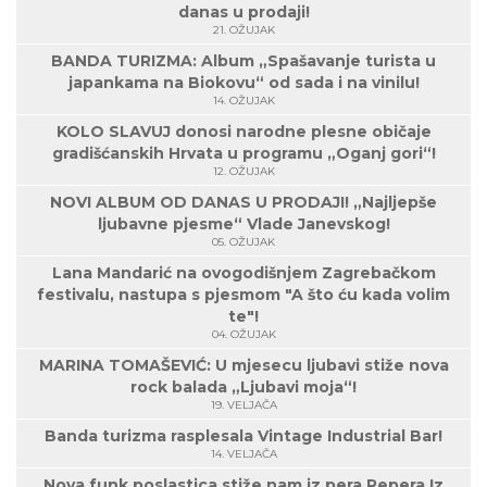
danas u prodaji!
21. OŽUJAK
BANDA TURIZMA: Album „Spašavanje turista u
japankama na Biokovu“ od sada i na vinilu!
14. OŽUJAK
KOLO SLAVUJ donosi narodne plesne običaje
gradišćanskih Hrvata u programu „Oganj gori“!
12. OŽUJAK
NOVI ALBUM OD DANAS U PRODAJI! „Najljepše
ljubavne pjesme“ Vlade Janevskog!
05. OŽUJAK
Lana Mandarić na ovogodišnjem Zagrebačkom
festivalu, nastupa s pjesmom "A što ću kada volim
te"!
04. OŽUJAK
MARINA TOMAŠEVIĆ: U mjesecu ljubavi stiže nova
rock balada „Ljubavi moja“!
19. VELJAČA
Banda turizma rasplesala Vintage Industrial Bar!
14. VELJAČA
Nova funk poslastica stiže nam iz pera Repera Iz