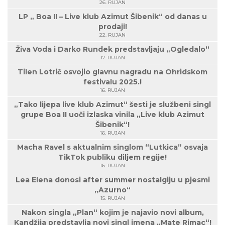
26. RUJAN
LP „ Boa II – Live klub Azimut Šibenik“ od danas u
prodaji!
22. RUJAN
Živa Voda i Darko Rundek predstavljaju „Ogledalo“
17. RUJAN
Tilen Lotrič osvojio glavnu nagradu na Ohridskom
festivalu 2025.!
16. RUJAN
„Tako lijepa live klub Azimut“ šesti je službeni singl
grupe Boa II uoči izlaska vinila „Live klub Azimut
Šibenik“!
16. RUJAN
Macha Ravel s aktualnim singlom “Lutkica” osvaja
TikTok publiku diljem regije!
16. RUJAN
Lea Elena donosi after summer nostalgiju u pjesmi
„Azurno“
15. RUJAN
Nakon singla „Plan“ kojim je najavio novi album,
Kandžija predstavlja novi singl imena „Mate Rimac“!