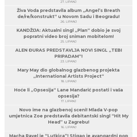
27. LIPANJ
Živa Voda predstavila album „Angel’s Breath
de/re/konstrukt“ u Novom Sadu i Beogradu!
26. LIPANJ
KANDŽIJA: Aktualni singl „Plan“ dobio je svoj
popratni video broj sniman mobitelom!
25. LIPANJ
ALEN ĐURAS PREDSTAVLJA NOVI SINGL „TEBI
PRIPADAM“!
23. LIPANJ
Mary May dio globalnog glazbenog projekta
„International Artists Project“
18. LIPANJ
Hoće li „Opsesija“ Lane Mandarić postati i vaša
opsesija?
17. LIPANJ
Novo ime na glazbenoj sceni! Mlada V-pop
umjetnica Zoe predstavila debitantski singl “Hit My
Head” u Zagrebu!
16. LIPANJ
Macha Ravel je “Lutkica”! Stigao je avangardni pop