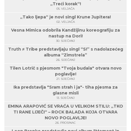
„Treći korak“!
05. VELJAČA
„Tako ljepa“ je novi singl Krune Jupitera!
02. VELJAČA
Vesna Mimica odobrila Kandžijinu koreografiju za
nastup na Dori!
30. SIJEČANJ
Truth ≠ Tribe predstavljaju singl “S!” s nadolazećeg
albuma “Zimstrela”
26. SIJEČANJ
Tilen Lotrič s pjesmom "Tvoja budala" otvara novo
poglavlje!
21. SIJEČANJ
Ika predstavlja "Sram strah i ja"- tiha pjesma za
glasne misli
13. SIJEČANJ
EMINA ARAPOVIĆ SE VRAĆA U VELIKOM STILU: „TKO
TI RANE LIJEČI“ – ROCK BALADA KOJA OTVARA
NOVO POGLAVLJE!
26. PROSINAC