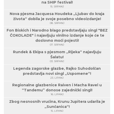
na SHIP festival!
15. SRPANJ
Nova pjesma Jacquesa Houdeka „Ljubav do kraja
života“ dobila je svoje posebno videoizdanje!
08. SRPANJ
Fon Biskich i Narodno blago predstavljaju singl "BEZ
ČOKOLADE" i najavljuju vinilno izdanje koje će te
doslovno moći pojesti!
07. SRPANJ
Rundek & Ekipa s pjesmom „Rijeka“ najavljuju
Šalatu!
03. SRPANJ
Legenda zagorske glazbe, Rajko Suhodolčan
predstavlja novi singl „Uspomene“!
23. LIPANJ
Regionalne glazbenice Raiven i Macha Ravel u
“Tandemu” donose zajednički singl!
16. LIPANJ
Zbog nesnosnih vrućina, Krunu Jupitera udarila je
„Sunčanica“!
15. LIPANJ