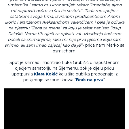
umjetnika i samo mu kroz smijeh rekao: “Imenjače, ajmo
mi napraviti nešto za šta će se čuti!“. Tada me spojio s
ostatkom svoga tima, izvršnom producenticom Anom
Borić i aranžerom Aleksandrom Valenčićem i pala je odluka
na pjesmu “Žena za mene“ za koju je tekst napisao Josip
Ralašić. Nema tih riječi za opisati val uzbuđenja kad smo
počeli sa snimanjima, iako mi nije prva pjesma koju sam
snimio, ali sam imao osjećaj kao da je
!“- priča nam Marko sa
osmijehom.
Spot je snimao i montirao Luka Grubišić u napuštenom
dječjem sanatoriju na Sljemenu, dok je cijelu priču
upotpunila
Klara Kokić
koju šira publika prepoznaje iz
posljednje sezone showa “
Brak na prvu
“.