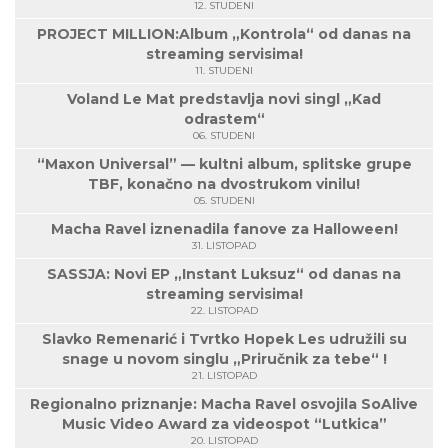
12. STUDENI
PROJECT MILLION:Album „Kontrola“ od danas na
streaming servisima!
11. STUDENI
Voland Le Mat predstavlja novi singl „Kad
odrastem“
06. STUDENI
“Maxon Universal” — kultni album, splitske grupe
TBF, konačno na dvostrukom vinilu!
05. STUDENI
Macha Ravel iznenadila fanove za Halloween!
31. LISTOPAD
SASSJA: Novi EP „Instant Luksuz“ od danas na
streaming servisima!
22. LISTOPAD
Slavko Remenarić i Tvrtko Hopek Les udružili su
snage u novom singlu „Priručnik za tebe“ !
21. LISTOPAD
Regionalno priznanje: Macha Ravel osvojila SoAlive
Music Video Award za videospot “Lutkica”
20. LISTOPAD