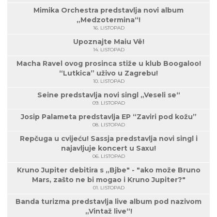
Mimika Orchestra predstavlja novi album
„Medzotermina“!
16. LISTOPAD
Upoznajte Maiu Vë!
14. LISTOPAD
Macha Ravel ovog prosinca stiže u klub Boogaloo!
“Lutkica” uživo u Zagrebu!
10. LISTOPAD
Seine predstavlja novi singl „Veseli se“
09. LISTOPAD
Josip Palameta predstavlja EP “Zaviri pod kožu”
08. LISTOPAD
Repčuga u cvijeću! Sassja predstavlja novi singl i
najavljuje koncert u Saxu!
06. LISTOPAD
Kruno Jupiter debitira s „Bjbe" - "ako može Bruno
Mars, zašto ne bi mogao i Kruno Jupiter?"
01. LISTOPAD
Banda turizma predstavlja live album pod nazivom
„Vintaž live“!