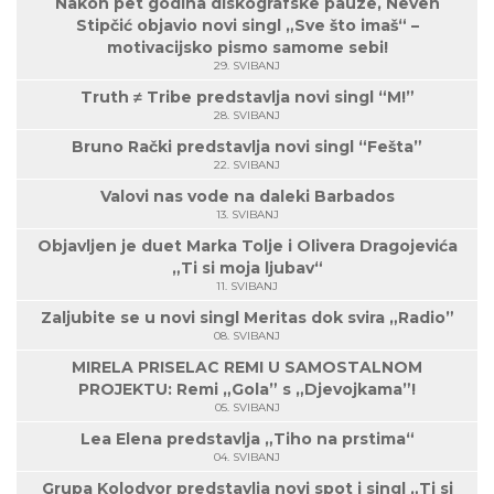
Nakon pet godina diskografske pauze, Neven
Stipčić objavio novi singl „Sve što imaš“ –
motivacijsko pismo samome sebi!
29. SVIBANJ
Truth ≠ Tribe predstavlja novi singl “M!”
28. SVIBANJ
Bruno Rački predstavlja novi singl “Fešta”
22. SVIBANJ
Valovi nas vode na daleki Barbados
13. SVIBANJ
Objavljen je duet Marka Tolje i Olivera Dragojevića
„Ti si moja ljubav“
11. SVIBANJ
Zaljubite se u novi singl Meritas dok svira „Radio”
08. SVIBANJ
MIRELA PRISELAC REMI U SAMOSTALNOM
PROJEKTU: Remi „Gola” s „Djevojkama”!
05. SVIBANJ
Lea Elena predstavlja „Tiho na prstima“
04. SVIBANJ
Grupa Kolodvor predstavlja novi spot i singl „Ti si