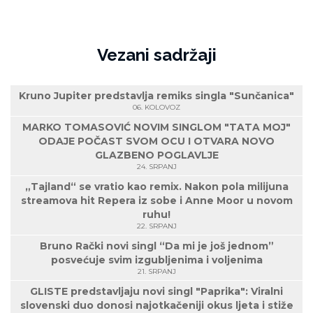
Vezani sadržaji
Kruno Jupiter predstavlja remiks singla "Sunčanica"
06. KOLOVOZ
MARKO TOMASOVIĆ NOVIM SINGLOM "TATA MOJ"
ODAJE POČAST SVOM OCU I OTVARA NOVO
GLAZBENO POGLAVLJE
24. SRPANJ
„Tajland“ se vratio kao remix. Nakon pola milijuna
streamova hit Repera iz sobe i Anne Moor u novom
ruhu!
22. SRPANJ
Bruno Rački novi singl “Da mi je još jednom”
posvećuje svim izgubljenima i voljenima
21. SRPANJ
GLISTE predstavljaju novi singl "Paprika": Viralni
slovenski duo donosi najotkačeniji okus ljeta i stiže