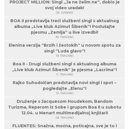
PROJECT MILLION: Singl „Ja ne želim ne“, dobio je
svoj video uradak!
05. SVIBANJ
BOA II predstavlja treći službeni singl s aktualnog
albuma „Live klub Azimut Šibenik“! Poslušajte
pjesmu „Zemlja“ u live izvedbi!
30. TRAVANJ
Elenina verzija “Brzih i žestokih“ u novom spotu za
singl “Luda glavo“!
19. TRAVANJ
Boa II - Drugi službeni singl s aktualnog albuma
„Live klub Azimut Šibenik“ je pjesma „Lacrima“!
11. TRAVANJ
Rajko Suhodolčan predstavlja novi singl i spot –
pogledajte „Elenu“!
10. TRAVANJ
Druženje s Jacquesom Houdekom, Bandom
Turizma, Reperom iz Sobe i grupom Boa II u subotu
12.04. u Menart multimedijalnoj knjižari!
09. TRAVANJ
FLUENTES: Snažna, moćna, poticajna, sve je to i