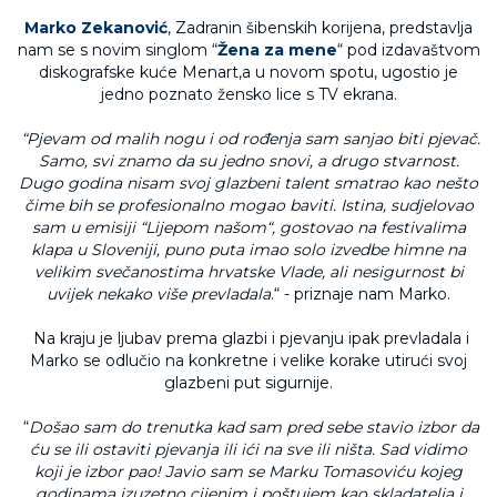
Marko Zekanović
, Zadranin šibenskih korijena, predstavlja
nam se s novim singlom “
Žena za mene
“ pod izdavaštvom
diskografske kuće Menart,a u novom spotu, ugostio je
jedno poznato žensko lice s TV ekrana.
“Pjevam od malih nogu i od rođenja sam sanjao biti pjevač.
Samo, svi znamo da su jedno snovi, a drugo stvarnost.
Dugo godina nisam svoj glazbeni talent smatrao kao nešto
čime bih se profesionalno mogao baviti. Istina, sudjelovao
sam u emisiji “Lijepom našom“, gostovao na festivalima
klapa u Sloveniji, puno puta imao solo izvedbe himne na
velikim svečanostima hrvatske Vlade, ali nesigurnost bi
uvijek nekako više prevladala
.“ - priznaje nam Marko.
Na kraju je ljubav prema glazbi i pjevanju ipak prevladala i
Marko se odlučio na konkretne i velike korake utirući svoj
glazbeni put sigurnije.
“
Došao sam do trenutka kad sam pred sebe stavio izbor da
ću se ili ostaviti pjevanja ili ići na sve ili ništa. Sad vidimo
koji je izbor pao! Javio sam se Marku Tomasoviću kojeg
godinama izuzetno cijenim i poštujem kao skladatelja i