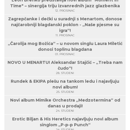
Leon Brenko predstavlja novi album "Moment in
Time" – sinergija triju izvanrednih jazz glazbenika
12. PROSINAC
Zagrepčanke i dečki u suradnji s Menartom, donose
najčarobniji blagdanski poklon - „Naše pjesme su
igra“!
11. PROSINAC
„Čarolija mog Božića“ – u novom singlu Laura Miletić
donosi toplinu blagdana
01. PROSINAC
NOVO U MENARTU! Aleksandar Stajčić – „Treba nam
čudo“!
28. STUDENI
Rundek & EKIPA plešu na tankom ledu i najavljuju
novi album!
25. STUDENI
Novi album Mimike Orchestra „Medzotermina“ od
danas u prodaji!
24. STUDENI
Erotic Biljan & His Heretics najavljuju novi album
singlom „P-p-p Punch“
24. STUDENI