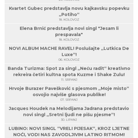
Kvartet Gubec predstavlja novu kajkavsku popevku
„Potiho“
18. KOLOVOZ
Elena Brnić predstavlja novi singl "Jesam li
prespavala"
18. KOLOVOZ
NOVI ALBUM MACHE RAVEL! Poslušajte „Lutkica De
Luxe“!
06. KOLOVOZ
Banda Turizma: Spot za singl „Neću radit“ kreativno
rekreira četiri kultna spota Kuzme i Shake Zulu!
11. SRPANJ
Hrvoje Burazer Pavešković s pjesmom „Moje misto“
osvojio najviše glasova publike!
07. SRPANJ
Jacques Houdek na Melodijama Jadrana predstavio
novi singl „Sretni ljudi ne pišu pjesme“!
30. LIPANJ
LUBINO: NOVI SINGL “VRELI PIJESAK“, KROZ LJETNE
NOĆI, VODI NAS ZAVODLJIVIM LATINO RITMOM!