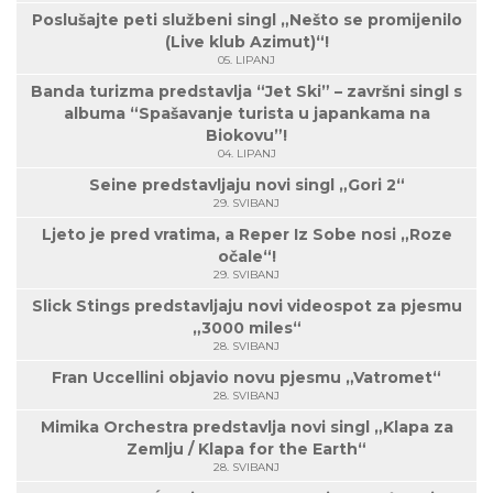
Poslušajte peti službeni singl „Nešto se promijenilo
(Live klub Azimut)“!
05. LIPANJ
Banda turizma predstavlja “Jet Ski” – završni singl s
albuma “Spašavanje turista u japankama na
Biokovu”!
04. LIPANJ
Seine predstavljaju novi singl „Gori 2“
29. SVIBANJ
Ljeto je pred vratima, a Reper Iz Sobe nosi „Roze
očale“!
29. SVIBANJ
Slick Stings predstavljaju novi videospot za pjesmu
„3000 miles“
28. SVIBANJ
Fran Uccellini objavio novu pjesmu „Vatromet“
28. SVIBANJ
Mimika Orchestra predstavlja novi singl „Klapa za
Zemlju / Klapa for the Earth“
28. SVIBANJ