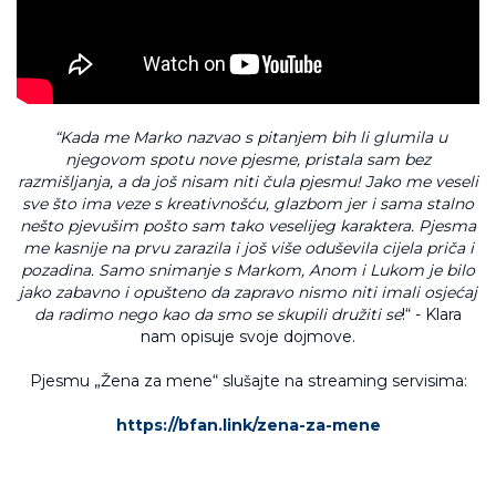
“Kada me Marko nazvao s pitanjem bih li glumila u
njegovom spotu nove pjesme, pristala sam bez
razmišljanja, a da još nisam niti čula pjesmu! Jako me veseli
sve što ima veze s kreativnošću, glazbom jer i sama stalno
nešto pjevušim pošto sam tako veselijeg karaktera. Pjesma
me kasnije na prvu zarazila i još više oduševila cijela priča i
pozadina. Samo snimanje s Markom, Anom i Lukom je bilo
jako zabavno i opušteno da zapravo nismo niti imali osjećaj
da radimo nego kao da smo se skupili družiti se
!“ - Klara
nam opisuje svoje dojmove.
Pjesmu „Žena za mene“ slušajte na streaming servisima:
https://bfan.link/zena-za-mene