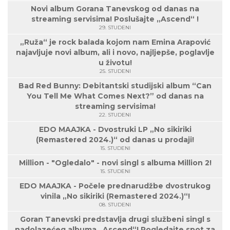
Novi album Gorana Tanevskog od danas na
streaming servisima! Poslušajte „Ascend“ !
29. STUDENI
„Ruža“ je rock balada kojom nam Emina Arapović
najavljuje novi album, ali i novo, najljepše, poglavlje
u životu!
25. STUDENI
Bad Red Bunny: Debitantski studijski album “Can
You Tell Me What Comes Next?” od danas na
streaming servisima!
22. STUDENI
EDO MAAJKA - Dvostruki LP „No sikiriki
(Remastered 2024.)“ od danas u prodaji!
15. STUDENI
Million - "Ogledalo" - novi singl s albuma Million 2!
15. STUDENI
EDO MAAJKA - Počele prednarudžbe dvostrukog
vinila „No sikiriki (Remastered 2024.)“!
08. STUDENI
Goran Tanevski predstavlja drugi službeni singl s
nadolazećeg albuma „Ascend“! Pogledajte spot za