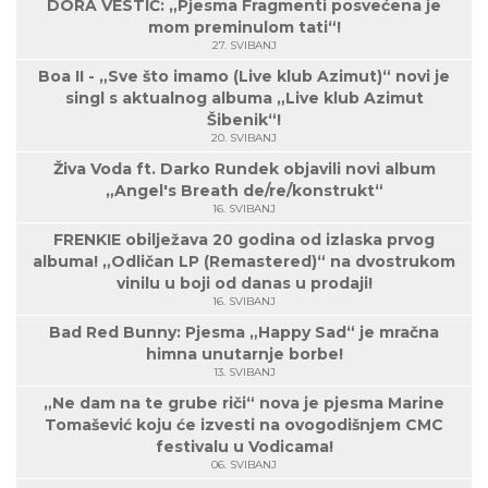
DORA VESTIĆ: „Pjesma Fragmenti posvećena je
mom preminulom tati“!
27. SVIBANJ
Boa II - „Sve što imamo (Live klub Azimut)“ novi je
singl s aktualnog albuma „Live klub Azimut
Šibenik“!
20. SVIBANJ
Živa Voda ft. Darko Rundek objavili novi album
„Angel's Breath de/re/konstrukt“
16. SVIBANJ
FRENKIE obilježava 20 godina od izlaska prvog
albuma! „Odličan LP (Remastered)“ na dvostrukom
vinilu u boji od danas u prodaji!
16. SVIBANJ
Bad Red Bunny: Pjesma „Happy Sad“ je mračna
himna unutarnje borbe!
13. SVIBANJ
„Ne dam na te grube riči“ nova je pjesma Marine
Tomašević koju će izvesti na ovogodišnjem CMC
festivalu u Vodicama!
06. SVIBANJ