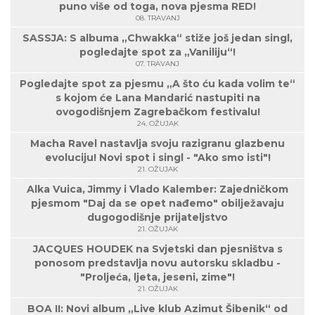
puno više od toga, nova pjesma RED!
08. TRAVANJ
SASSJA: S albuma „Chwakka“ stiže još jedan singl,
pogledajte spot za „Vaniliju“!
07. TRAVANJ
Pogledajte spot za pjesmu „A što ću kada volim te“
s kojom će Lana Mandarić nastupiti na
ovogodišnjem Zagrebačkom festivalu!
24. OŽUJAK
Macha Ravel nastavlja svoju razigranu glazbenu
evoluciju! Novi spot i singl - "Ako smo isti"!
21. OŽUJAK
Alka Vuica, Jimmy i Vlado Kalember: Zajedničkom
pjesmom "Daj da se opet nađemo" obilježavaju
dugogodišnje prijateljstvo
21. OŽUJAK
JACQUES HOUDEK na Svjetski dan pjesništva s
ponosom predstavlja novu autorsku skladbu -
"Proljeća, ljeta, jeseni, zime"!
21. OŽUJAK
BOA II: Novi album „Live klub Azimut Šibenik“ od