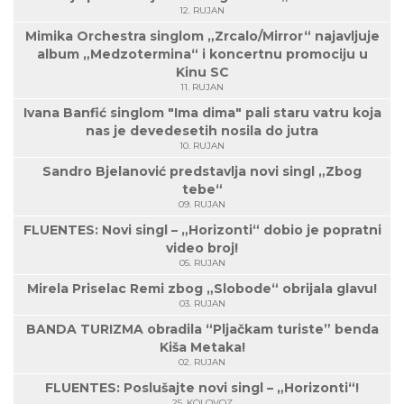
12. RUJAN
Mimika Orchestra singlom „Zrcalo/Mirror“ najavljuje
album „Medzotermina“ i koncertnu promociju u
Kinu SC
11. RUJAN
Ivana Banfić singlom "Ima dima" pali staru vatru koja
nas je devedesetih nosila do jutra
10. RUJAN
Sandro Bjelanović predstavlja novi singl „Zbog
tebe“
09. RUJAN
FLUENTES: Novi singl – „Horizonti“ dobio je popratni
video broj!
05. RUJAN
Mirela Priselac Remi zbog „Slobode“ obrijala glavu!
03. RUJAN
BANDA TURIZMA obradila “Pljačkam turiste” benda
Kiša Metaka!
02. RUJAN
FLUENTES: Poslušajte novi singl – „Horizonti“!
25. KOLOVOZ