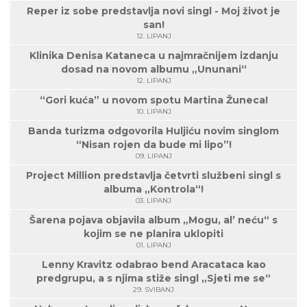
Reper iz sobe predstavlja novi singl - Moj život je
san!
12. LIPANJ
Klinika Denisa Kataneca u najmračnijem izdanju
dosad na novom albumu „Ununani“
12. LIPANJ
“Gori kuća” u novom spotu Martina Žuneca!
10. LIPANJ
Banda turizma odgovorila Huljiću novim singlom
“Nisan rojen da bude mi lipo”!
09. LIPANJ
Project Million predstavlja četvrti službeni singl s
albuma „Kontrola“!
03. LIPANJ
Šarena pojava objavila album „Mogu, al’ neću“ s
kojim se ne planira uklopiti
01. LIPANJ
Lenny Kravitz odabrao bend Aracataca kao
predgrupu, a s njima stiže singl „Sjeti me se“
29. SVIBANJ