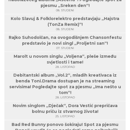
pjesmu „Sreken den“!
08. STUDENI
Kolo Slavuj & Folklorelektro predstavjaju „Hajstra
(TonZa Remix)“!
08. STUDENI
Rajko Suhodolčan, na ovogodišnjem Chansonfestu
predstavio je novi singl „Proljetni san“!
07. STUDENI
Marolt u novom singlu „Voljena“, pleše između
svjetlosti i tame!
28. LISTOPAD
Debitantski album „Vol.2“, mladih kreativaca iz
benda Toni.Drama dostupan je na streaming
servisima! Pogledajte spot za pjesmu „Ima nešto u
tom“!
28. LISTOPAD
Novim singlom „Dječak“, Dora Vestić prepričava
bolnu priču iz stvarnog života!
25. LISTOPAD
Bad Red Bunny ponovo šokiraju! Spot za pjesmu