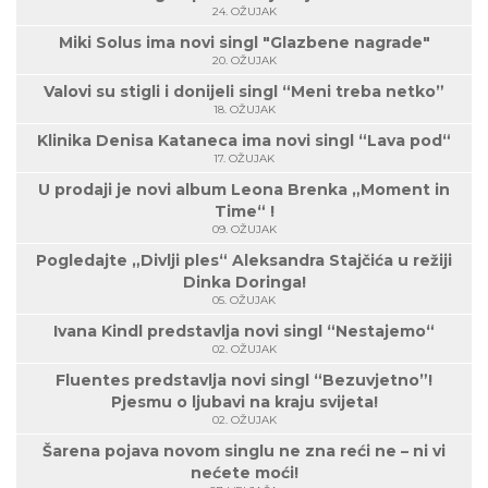
24. OŽUJAK
Miki Solus ima novi singl "Glazbene nagrade"
20. OŽUJAK
Valovi su stigli i donijeli singl “Meni treba netko”
18. OŽUJAK
Klinika Denisa Kataneca ima novi singl “Lava pod“
17. OŽUJAK
U prodaji je novi album Leona Brenka „Moment in
Time“ !
09. OŽUJAK
Pogledajte „Divlji ples“ Aleksandra Stajčića u režiji
Dinka Doringa!
05. OŽUJAK
Ivana Kindl predstavlja novi singl “Nestajemo“
02. OŽUJAK
Fluentes predstavlja novi singl “Bezuvjetno”!
Pjesmu o ljubavi na kraju svijeta!
02. OŽUJAK
Šarena pojava novom singlu ne zna reći ne – ni vi
nećete moći!