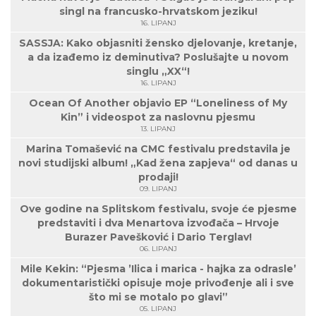
singl na francusko-hrvatskom jeziku!
16. LIPANJ
SASSJA: Kako objasniti žensko djelovanje, kretanje,
a da izađemo iz deminutiva? Poslušajte u novom
singlu „XX“!
16. LIPANJ
Ocean Of Another objavio EP “Loneliness of My
Kin” i videospot za naslovnu pjesmu
13. LIPANJ
Marina Tomašević na CMC festivalu predstavila je
novi studijski album! „Kad žena zapjeva“ od danas u
prodaji!
09. LIPANJ
Ove godine na Splitskom festivalu, svoje će pjesme
predstaviti i dva Menartova izvođača – Hrvoje
Burazer Pavešković i Dario Terglav!
06. LIPANJ
Mile Kekin: “Pjesma ’Ilica i marica - hajka za odrasle’
dokumentaristički opisuje moje privođenje ali i sve
što mi se motalo po glavi”
05. LIPANJ