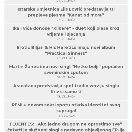
27. VELJAČA
Istarska umjetnica Elis Lovrić predstavlja tri
prepjeva pjesme “Kanat od mora“
23. VELJAČA
Ika i Vića donose "Klikere" - duet koji pleše kroz
vrijeme i sjećanja
23. VELJAČA
Erotic Biljan & His Heretics imaju novi album
“Practical Sinners“
20. VELJAČA
Martin Žunec ima novi singl “Netko bolji” popraćen
svemirskim spotom
18. VELJAČA
Aracataca predstavlja spot i radio verziju singla
“Kriv si samo ti”
18. VELJAČA
REMI u novom seksi spotu otkriva identitet svog
supruga!
11. VELJAČA
FLUENTES: „Ako jedno drugom ne oprostimo sve“
četvrti je službeni singl s nedavno objavljenog EP-ija