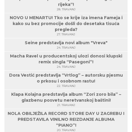
rijeka“!
28. TRAVANJ
NOVO U MENARTU! Tko se krije iza imena Fameja i
kako su bez promocije došli do desetaka tisuća
pregleda?
27. TRAVANJ
Seine predstavlja novi album "Vreva"
24. TRAVANJ
Macha Ravel u producentskoj ulozi donosi klupski
remix singla “Pasegoni”!
24. TRAVANJ
Dora Vestić predstavlja “Vrtlog” – autorsku pjesmu
o prkosu i osobnom rastu!
22. TRAVANJ
Klapa Kolajna predstavlja album “Zori zoro bila” –
glazbenu posvetu neretvanskoj baštini!
21. TRAVANJ
NOLA OBILJEŽILA RECORD STORE DAY U ZAGREBU I
PREDSTAVILA VINILNO REIZDANJE ALBUMA
“PIANO”!
20. TRAVANJ