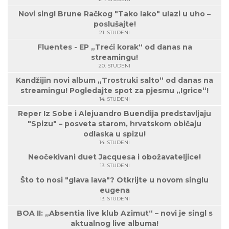
Novi singl Brune Račkog "Tako lako" ulazi u uho –
poslušajte!
21. STUDENI
Fluentes - EP „Treći korak“ od danas na
streamingu!
20. STUDENI
Kandžijin novi album „Trostruki salto“ od danas na
streamingu! Pogledajte spot za pjesmu „Igrice“!
14. STUDENI
Reper Iz Sobe i Alejuandro Buendija predstavljaju
"Spizu" – posveta starom, hrvatskom običaju
odlaska u spizu!
14. STUDENI
Neočekivani duet Jacquesa i obožavateljice!
13. STUDENI
Što to nosi "glava lava"? Otkrijte u novom singlu
eugena
13. STUDENI
BOA II: „Absentia live klub Azimut“ – novi je singl s
aktualnog live albuma!