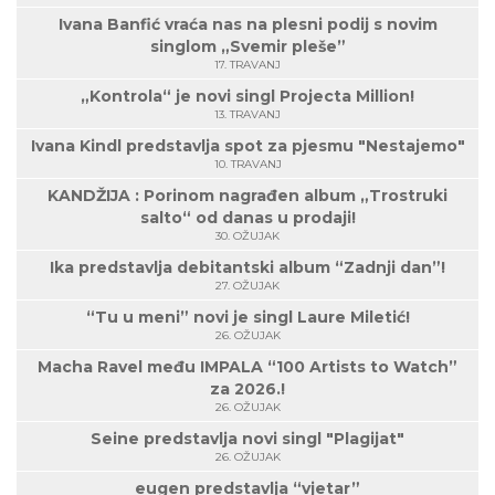
Ivana Banfić vraća nas na plesni podij s novim
singlom „Svemir pleše”
17. TRAVANJ
„Kontrola“ je novi singl Projecta Million!
13. TRAVANJ
Ivana Kindl predstavlja spot za pjesmu "Nestajemo"
10. TRAVANJ
KANDŽIJA : Porinom nagrađen album „Trostruki
salto“ od danas u prodaji!
30. OŽUJAK
Ika predstavlja debitantski album “Zadnji dan”!
27. OŽUJAK
“Tu u meni” novi je singl Laure Miletić!
26. OŽUJAK
Macha Ravel među IMPALA “100 Artists to Watch”
za 2026.!
26. OŽUJAK
Seine predstavlja novi singl "Plagijat"
26. OŽUJAK
eugen predstavlja “vjetar”