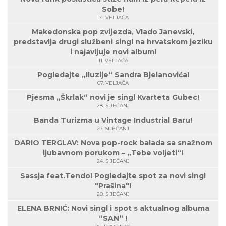
Sobe!
14. VELJAČA
Makedonska pop zvijezda, Vlado Janevski,
predstavlja drugi službeni singl na hrvatskom jeziku
i najavljuje novi album!
11. VELJAČA
Pogledajte „Iluzije“ Sandra Bjelanovića!
07. VELJAČA
Pjesma „Škrlak“ novi je singl Kvarteta Gubec!
28. SIJEČANJ
Banda Turizma u Vintage Industrial Baru!
27. SIJEČANJ
DARIO TERGLAV: Nova pop-rock balada sa snažnom
ljubavnom porukom – „Tebe voljeti“!
24. SIJEČANJ
Sassja feat.Tendo! Pogledajte spot za novi singl
"Prašina"!
20. SIJEČANJ
ELENA BRNIĆ: Novi singl i spot s aktualnog albuma
“SAN“ !