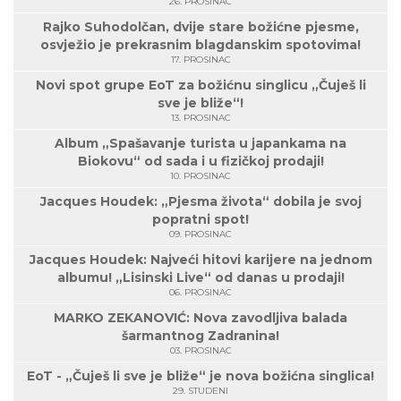
26. PROSINAC
Rajko Suhodolčan, dvije stare božićne pjesme,
osvježio je prekrasnim blagdanskim spotovima!
17. PROSINAC
Novi spot grupe EoT za božićnu singlicu „Čuješ li
sve je bliže“!
13. PROSINAC
Album „Spašavanje turista u japankama na
Biokovu“ od sada i u fizičkoj prodaji!
10. PROSINAC
Jacques Houdek: „Pjesma života“ dobila je svoj
popratni spot!
09. PROSINAC
Jacques Houdek: Najveći hitovi karijere na jednom
albumu! „Lisinski Live“ od danas u prodaji!
06. PROSINAC
MARKO ZEKANOVIĆ: Nova zavodljiva balada
šarmantnog Zadranina!
03. PROSINAC
EoT - „Čuješ li sve je bliže“ je nova božićna singlica!
29. STUDENI