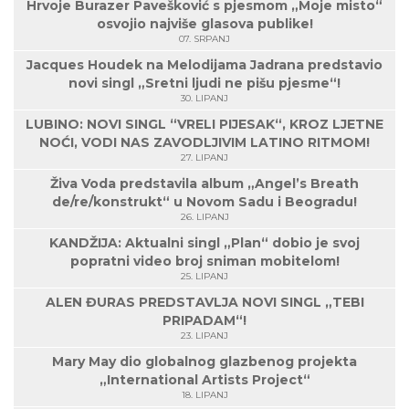
Hrvoje Burazer Pavešković s pjesmom „Moje misto“
osvojio najviše glasova publike!
07. SRPANJ
Jacques Houdek na Melodijama Jadrana predstavio
novi singl „Sretni ljudi ne pišu pjesme“!
30. LIPANJ
LUBINO: NOVI SINGL “VRELI PIJESAK“, KROZ LJETNE
NOĆI, VODI NAS ZAVODLJIVIM LATINO RITMOM!
27. LIPANJ
Živa Voda predstavila album „Angel’s Breath
de/re/konstrukt“ u Novom Sadu i Beogradu!
26. LIPANJ
KANDŽIJA: Aktualni singl „Plan“ dobio je svoj
popratni video broj sniman mobitelom!
25. LIPANJ
ALEN ĐURAS PREDSTAVLJA NOVI SINGL „TEBI
PRIPADAM“!
23. LIPANJ
Mary May dio globalnog glazbenog projekta
„International Artists Project“
18. LIPANJ