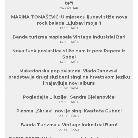
te"!
04. OŽUJAK
MARINA TOMAŠEVIĆ: U mjesecu ljubavi stiže nova
rock balada „Ljubavi moja“!
19. VELJAČA
Banda turizma rasplesala Vintage Industrial Bar!
14. VELJAČA
Nova funk poslastica stiže nam iz pera Repera Iz
Sobe!
14. VELJAČA
Makedonska pop zvijezda, Vlado Janevski,
predstavlja drugi službeni singl na hrvatskom jeziku
i najavljuje novi album!
11. VELJAČA
Pogledajte „Iluzije“ Sandra Bjelanovića!
07. VELJAČA
Pjesma „Škrlak“ novi je singl Kvarteta Gubec!
28. SIJEČANJ
Banda Turizma u Vintage Industrial Baru!
27. SIJEČANJ