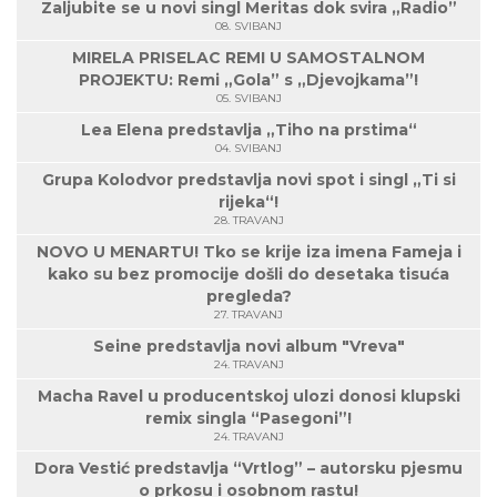
Zaljubite se u novi singl Meritas dok svira „Radio”
08. SVIBANJ
MIRELA PRISELAC REMI U SAMOSTALNOM
PROJEKTU: Remi „Gola” s „Djevojkama”!
05. SVIBANJ
Lea Elena predstavlja „Tiho na prstima“
04. SVIBANJ
Grupa Kolodvor predstavlja novi spot i singl „Ti si
rijeka“!
28. TRAVANJ
NOVO U MENARTU! Tko se krije iza imena Fameja i
kako su bez promocije došli do desetaka tisuća
pregleda?
27. TRAVANJ
Seine predstavlja novi album "Vreva"
24. TRAVANJ
Macha Ravel u producentskoj ulozi donosi klupski
remix singla “Pasegoni”!
24. TRAVANJ
Dora Vestić predstavlja “Vrtlog” – autorsku pjesmu
o prkosu i osobnom rastu!