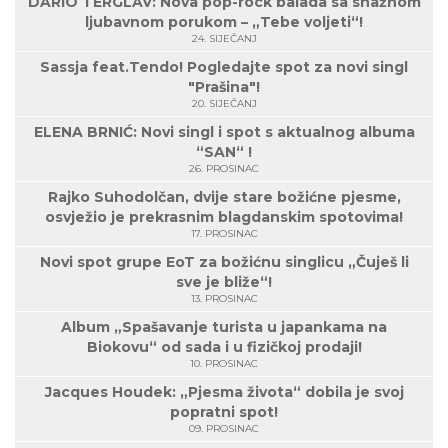
DARIO TERGLAV: Nova pop-rock balada sa snažnom
ljubavnom porukom – „Tebe voljeti“!
24. SIJEČANJ
Sassja feat.Tendo! Pogledajte spot za novi singl
"Prašina"!
20. SIJEČANJ
ELENA BRNIĆ: Novi singl i spot s aktualnog albuma
“SAN“ !
26. PROSINAC
Rajko Suhodolčan, dvije stare božićne pjesme,
osvježio je prekrasnim blagdanskim spotovima!
17. PROSINAC
Novi spot grupe EoT za božićnu singlicu „Čuješ li
sve je bliže“!
13. PROSINAC
Album „Spašavanje turista u japankama na
Biokovu“ od sada i u fizičkoj prodaji!
10. PROSINAC
Jacques Houdek: „Pjesma života“ dobila je svoj
popratni spot!
09. PROSINAC