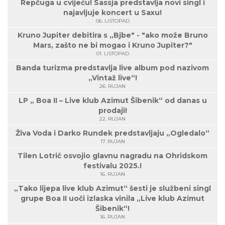
Repčuga u cvijeću! Sassja predstavlja novi singl i
najavljuje koncert u Saxu!
06. LISTOPAD
Kruno Jupiter debitira s „Bjbe" - "ako može Bruno
Mars, zašto ne bi mogao i Kruno Jupiter?"
01. LISTOPAD
Banda turizma predstavlja live album pod nazivom
„Vintaž live“!
26. RUJAN
LP „ Boa II – Live klub Azimut Šibenik“ od danas u
prodaji!
22. RUJAN
Živa Voda i Darko Rundek predstavljaju „Ogledalo“
17. RUJAN
Tilen Lotrič osvojio glavnu nagradu na Ohridskom
festivalu 2025.!
16. RUJAN
„Tako lijepa live klub Azimut“ šesti je službeni singl
grupe Boa II uoči izlaska vinila „Live klub Azimut
Šibenik“!
16. RUJAN