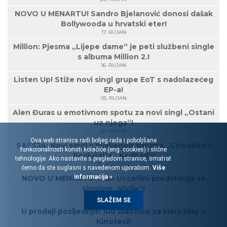
NOVO U MENARTU! Sandro Bjelanović donosi dašak
Bollywooda u hrvatski eter!
17. RUJAN
Million: Pjesma „Lijepe dame“ je peti službeni single
s albuma Million 2.!
16. RUJAN
Listen Up! Stiže novi singl grupe EoT s nadolazećeg
EP-a!
05. RUJAN
Alen Đuras u emotivnom spotu za novi singl „Ostani
uz njega“!
03. RUJAN
Ova web stranica radi boljeg rada i poboljšane
SASSJA: Novi singl s hvaljenog albuma „Chwakka“!
funkcionalnosti koristi kolačiće (eng. cookies) i slične
Poslušajte „KadKad“!
tehnologije. Ako nastavite s pregledom stranice, smatrat
30. KOLOVOZ
ćemo da ste suglasni s navedenom uporabom.
Više
informacija »
NOVO U MENARTU! Fran Uccellini predstavlja se
singlom „Vizije“!
23. KOLOVOZ
SLAŽEM SE
U prodaji posljednjih 100 ulaznica za Mary May u
Kinoteci!