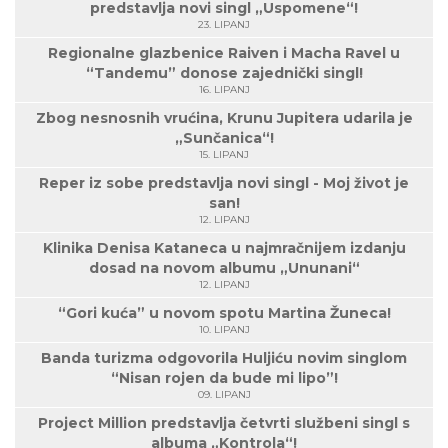
predstavlja novi singl „Uspomene“!
23. LIPANJ
Regionalne glazbenice Raiven i Macha Ravel u
“Tandemu” donose zajednički singl!
16. LIPANJ
Zbog nesnosnih vrućina, Krunu Jupitera udarila je
„Sunčanica“!
15. LIPANJ
Reper iz sobe predstavlja novi singl - Moj život je
san!
12. LIPANJ
Klinika Denisa Kataneca u najmračnijem izdanju
dosad na novom albumu „Ununani“
12. LIPANJ
“Gori kuća” u novom spotu Martina Žuneca!
10. LIPANJ
Banda turizma odgovorila Huljiću novim singlom
“Nisan rojen da bude mi lipo”!
09. LIPANJ
Project Million predstavlja četvrti službeni singl s
albuma „Kontrola“!