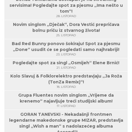
servisima! Pogledajte spot za pjesmu „Ima nešto u
tom“!
28. LISTOPAD
Novim singlom „Dječak“, Dora Vestić prepričava
bolnu priču iz stvarnog života!
25. LISTOPAD
Bad Red Bunny ponovo šokiraju! Spot za pjesmu
„Done“ usudit će se pogledati samo najhrabriji!
23. LISTOPAD
Pogledajte spot za singl „Osmijeh“ Elene Brnić!
21. LISTOPAD
Kolo Slavuj & Folklorelektro predstavjaju „Ja Roža
(TonZa Remix)“!
18. LISTOPAD
Grupa Fluentes novim singlom „Vrijeme da
krenemo“ najavljuje treći studijski album!
17. LISTOPAD
GORAN TANEVSKI - Nekadašnji frontmen
legendarne makedonske grupe MIZAR, predstavlja
singl „Wish a man“ s nadolazećeg albuma