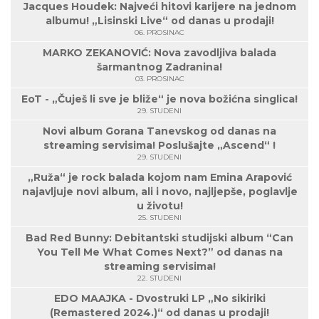
Jacques Houdek: Najveći hitovi karijere na jednom
albumu! „Lisinski Live“ od danas u prodaji!
06. PROSINAC
MARKO ZEKANOVIĆ: Nova zavodljiva balada
šarmantnog Zadranina!
03. PROSINAC
EoT - „Čuješ li sve je bliže“ je nova božićna singlica!
29. STUDENI
Novi album Gorana Tanevskog od danas na
streaming servisima! Poslušajte „Ascend“ !
29. STUDENI
„Ruža“ je rock balada kojom nam Emina Arapović
najavljuje novi album, ali i novo, najljepše, poglavlje
u životu!
25. STUDENI
Bad Red Bunny: Debitantski studijski album “Can
You Tell Me What Comes Next?” od danas na
streaming servisima!
22. STUDENI
EDO MAAJKA - Dvostruki LP „No sikiriki
(Remastered 2024.)“ od danas u prodaji!