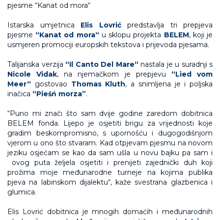
Istarska umjetnica
Elis Lovrić
predstavlja tri prepjeva
pjesme
“Kanat od mora“
u sklopu projekta
BELEM
, koji je
usmjeren promociji europskih tekstova i prijevoda pjesama.
Talijanska verzija
“Il Canto Del Mare“
nastala je u suradnji s
Nicole Vidak
, na njemačkom je prepjevu
“Lied vom
Meer“
gostovao
Thomas Kluth
, a snimljena je i poljska
inačica
“
Pieśń morza”
.
“Puno mi znači što sam dvije godine zaredom dobitnica
BELEM fonda. Lijepo je osjetiti brigu za vrijednosti koje
gradim beskompromisno, s upornošću i dugogodišnjom
vjerom u ono što stvaram. Kad otpjevam pjesmu na novom
jeziku osjećam se kao da sam ušla u novu bajku pa sam i
ovog puta željela osjetiti i prenijeti zajednički duh koji
prožima moje međunarodne turneje na kojima publika
pjeva na labinskom dijalektu“, kaže svestrana glazbenica i
glumica.
Elis Lovrić dobitnica je mnogih domaćih i međunarodnih