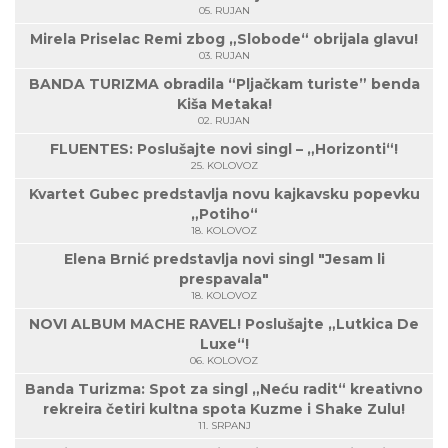
05. RUJAN
Mirela Priselac Remi zbog „Slobode“ obrijala glavu!
03. RUJAN
BANDA TURIZMA obradila “Pljačkam turiste” benda
Kiša Metaka!
02. RUJAN
FLUENTES: Poslušajte novi singl – „Horizonti“!
25. KOLOVOZ
Kvartet Gubec predstavlja novu kajkavsku popevku
„Potiho“
18. KOLOVOZ
Elena Brnić predstavlja novi singl "Jesam li
prespavala"
18. KOLOVOZ
NOVI ALBUM MACHE RAVEL! Poslušajte „Lutkica De
Luxe“!
06. KOLOVOZ
Banda Turizma: Spot za singl „Neću radit“ kreativno
rekreira četiri kultna spota Kuzme i Shake Zulu!
11. SRPANJ