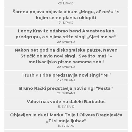
03. LIPANJ
Šarena pojava objavila album „Mogu, al’ neću“ s
kojim se ne planira uklopiti
01. LIPANJ
Lenny Kravitz odabrao bend Aracataca kao
predgrupu, a s njima stiže singl „Sjeti me se“
29. SVIBANJ
Nakon pet godina diskografske pauze, Neven
Stipčić objavio novi singl „Sve što imaš“ –
motivacijsko pismo samome sebi!
29. SVIBANJ
Truth ≠ Tribe predstavlja novi singl “M!”
28. SVIBANJ
Bruno Rački predstavlja novi singl “Fešta”
22. SVIBANJ
Valovi nas vode na daleki Barbados
13. SVIBANJ
Objavljen je duet Marka Tolje i Olivera Dragojevića
„Ti si moja ljubav“
11. SVIBANJ