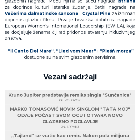
glazbenih nagrada. Među njima se ističu nagrada
Istriana
za doprinos kulturi Istarske županije, četiri nagrade na
Večerima dalmatinske šansone
i
Crystal Pine
za izniman
doprinos glazbi i filmu. Prva je hrvatska dobitnica nagrade
European Women’s International Leadership (EWILA), koja
se dodjeljuje ženama čiji rad pridonosi stvaranju inkluzivnijeg
društva.
“Il Canto Del Mare“
,
“Lied vom Meer“
i
“Pieśń morza”
dostupne su na svim glazbenim servisima.
Vezani sadržaji
Kruno Jupiter predstavlja remiks singla "Sunčanica"
06. KOLOVOZ
MARKO TOMASOVIĆ NOVIM SINGLOM "TATA MOJ"
ODAJE POČAST SVOM OCU I OTVARA NOVO
GLAZBENO POGLAVLJE
24. SRPANJ
„Tajland“ se vratio kao remix. Nakon pola milijuna