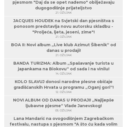
pjesmom "Daj da se opet nađemo" obilježavaju
dugogodišnje prijateljstvo
21. OŽUJAK
JACQUES HOUDEK na Svjetski dan pjesništva s
ponosom predstavlja novu autorsku skladbu -
"Proljeća, ljeta, jeseni, zime"!
21. OŽUJAK
BOA II: Novi album „Live klub Azimut Šibenik“ od
danas u prodaji!
21. OŽUJAK
BANDA TURIZMA: Album „Spašavanje turista u
japankama na Biokovu“ od sada i na vinilu!
14. OŽUJAK
KOLO SLAVUJ donosi narodne plesne običaje
gradišćanskih Hrvata u programu „Oganj gori“!
12. OŽUJAK
NOVI ALBUM OD DANAS U PRODAJI! „Najljepše
ljubavne pjesme“ Vlade Janevskog!
05. OŽUJAK
Lana Mandarić na ovogodišnjem Zagrebačkom
festivalu, nastupa s pjesmom "A što ću kada volim