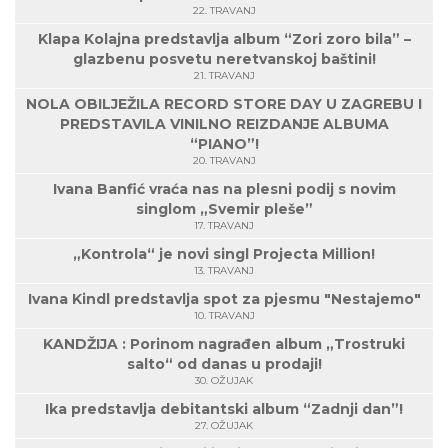
22. TRAVANJ
Klapa Kolajna predstavlja album “Zori zoro bila” –
glazbenu posvetu neretvanskoj baštini!
21. TRAVANJ
NOLA OBILJEŽILA RECORD STORE DAY U ZAGREBU I
PREDSTAVILA VINILNO REIZDANJE ALBUMA
“PIANO”!
20. TRAVANJ
Ivana Banfić vraća nas na plesni podij s novim
singlom „Svemir pleše”
17. TRAVANJ
„Kontrola“ je novi singl Projecta Million!
13. TRAVANJ
Ivana Kindl predstavlja spot za pjesmu "Nestajemo"
10. TRAVANJ
KANDŽIJA : Porinom nagrađen album „Trostruki
salto“ od danas u prodaji!
30. OŽUJAK
Ika predstavlja debitantski album “Zadnji dan”!
27. OŽUJAK