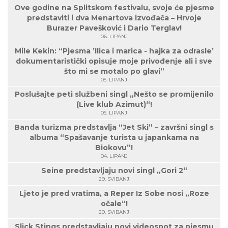
Ove godine na Splitskom festivalu, svoje će pjesme
predstaviti i dva Menartova izvođača – Hrvoje
Burazer Pavešković i Dario Terglav!
06. LIPANJ
Mile Kekin: “Pjesma ’Ilica i marica - hajka za odrasle’
dokumentaristički opisuje moje privođenje ali i sve
što mi se motalo po glavi”
05. LIPANJ
Poslušajte peti službeni singl „Nešto se promijenilo
(Live klub Azimut)“!
05. LIPANJ
Banda turizma predstavlja “Jet Ski” – završni singl s
albuma “Spašavanje turista u japankama na
Biokovu”!
04. LIPANJ
Seine predstavljaju novi singl „Gori 2“
29. SVIBANJ
Ljeto je pred vratima, a Reper Iz Sobe nosi „Roze
očale“!
29. SVIBANJ
Slick Stings predstavljaju novi videospot za pjesmu