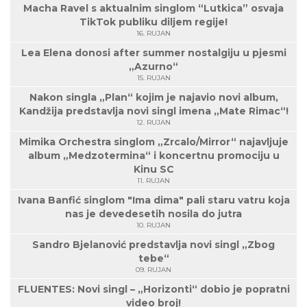
Macha Ravel s aktualnim singlom “Lutkica” osvaja
TikTok publiku diljem regije!
16. RUJAN
Lea Elena donosi after summer nostalgiju u pjesmi
„Azurno“
15. RUJAN
Nakon singla „Plan“ kojim je najavio novi album,
Kandžija predstavlja novi singl imena „Mate Rimac“!
12. RUJAN
Mimika Orchestra singlom „Zrcalo/Mirror“ najavljuje
album „Medzotermina“ i koncertnu promociju u
Kinu SC
11. RUJAN
Ivana Banfić singlom "Ima dima" pali staru vatru koja
nas je devedesetih nosila do jutra
10. RUJAN
Sandro Bjelanović predstavlja novi singl „Zbog
tebe“
09. RUJAN
FLUENTES: Novi singl – „Horizonti“ dobio je popratni
video broj!