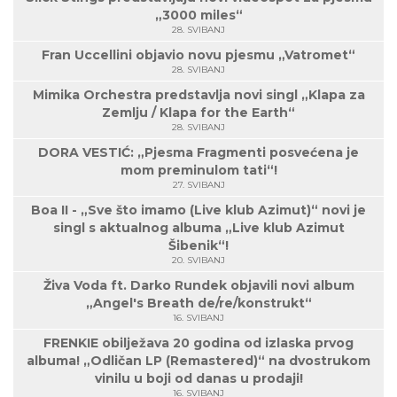
„3000 miles“
28. SVIBANJ
Fran Uccellini objavio novu pjesmu „Vatromet“
28. SVIBANJ
Mimika Orchestra predstavlja novi singl „Klapa za
Zemlju / Klapa for the Earth“
28. SVIBANJ
DORA VESTIĆ: „Pjesma Fragmenti posvećena je
mom preminulom tati“!
27. SVIBANJ
Boa II - „Sve što imamo (Live klub Azimut)“ novi je
singl s aktualnog albuma „Live klub Azimut
Šibenik“!
20. SVIBANJ
Živa Voda ft. Darko Rundek objavili novi album
„Angel's Breath de/re/konstrukt“
16. SVIBANJ
FRENKIE obilježava 20 godina od izlaska prvog
albuma! „Odličan LP (Remastered)“ na dvostrukom
vinilu u boji od danas u prodaji!
16. SVIBANJ