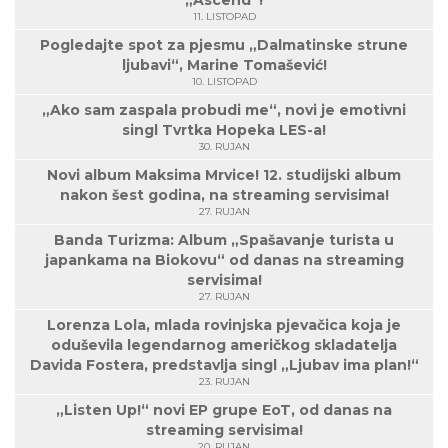
„Ascend“!
11. LISTOPAD
Pogledajte spot za pjesmu „Dalmatinske strune
ljubavi“, Marine Tomašević!
10. LISTOPAD
„Ako sam zaspala probudi me“, novi je emotivni
singl Tvrtka Hopeka LES-a!
30. RUJAN
Novi album Maksima Mrvice! 12. studijski album
nakon šest godina, na streaming servisima!
27. RUJAN
Banda Turizma: Album „Spašavanje turista u
japankama na Biokovu“ od danas na streaming
servisima!
27. RUJAN
Lorenza Lola, mlada rovinjska pjevačica koja je
oduševila legendarnog američkog skladatelja
Davida Fostera, predstavlja singl „Ljubav ima plan!“
23. RUJAN
„Listen Up!“ novi EP grupe EoT, od danas na
streaming servisima!
20. RUJAN