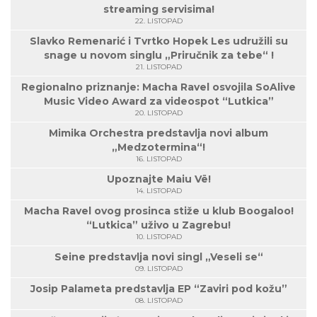
streaming servisima!
22. LISTOPAD
Slavko Remenarić i Tvrtko Hopek Les udružili su
snage u novom singlu „Priručnik za tebe“ !
21. LISTOPAD
Regionalno priznanje: Macha Ravel osvojila SoAlive
Music Video Award za videospot “Lutkica”
20. LISTOPAD
Mimika Orchestra predstavlja novi album
„Medzotermina“!
16. LISTOPAD
Upoznajte Maiu Vë!
14. LISTOPAD
Macha Ravel ovog prosinca stiže u klub Boogaloo!
“Lutkica” uživo u Zagrebu!
10. LISTOPAD
Seine predstavlja novi singl „Veseli se“
09. LISTOPAD
Josip Palameta predstavlja EP “Zaviri pod kožu”
08. LISTOPAD