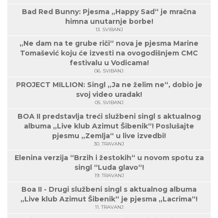
Bad Red Bunny: Pjesma „Happy Sad“ je mračna
himna unutarnje borbe!
13. SVIBANJ
„Ne dam na te grube riči“ nova je pjesma Marine
Tomašević koju će izvesti na ovogodišnjem CMC
festivalu u Vodicama!
06. SVIBANJ
PROJECT MILLION: Singl „Ja ne želim ne“, dobio je
svoj video uradak!
05. SVIBANJ
BOA II predstavlja treći službeni singl s aktualnog
albuma „Live klub Azimut Šibenik“! Poslušajte
pjesmu „Zemlja“ u live izvedbi!
30. TRAVANJ
Elenina verzija “Brzih i žestokih“ u novom spotu za
singl “Luda glavo“!
19. TRAVANJ
Boa II - Drugi službeni singl s aktualnog albuma
„Live klub Azimut Šibenik“ je pjesma „Lacrima“!
11. TRAVANJ