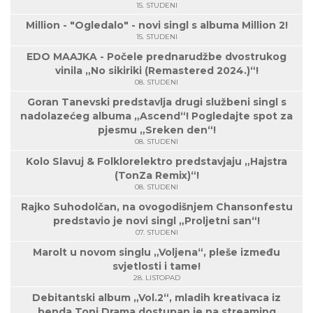
15. STUDENI
Million - "Ogledalo" - novi singl s albuma Million 2!
15. STUDENI
EDO MAAJKA - Počele prednarudžbe dvostrukog
vinila „No sikiriki (Remastered 2024.)“!
08. STUDENI
Goran Tanevski predstavlja drugi službeni singl s
nadolazećeg albuma „Ascend“! Pogledajte spot za
pjesmu „Sreken den“!
08. STUDENI
Kolo Slavuj & Folklorelektro predstavjaju „Hajstra
(TonZa Remix)“!
08. STUDENI
Rajko Suhodolčan, na ovogodišnjem Chansonfestu
predstavio je novi singl „Proljetni san“!
07. STUDENI
Marolt u novom singlu „Voljena“, pleše između
svjetlosti i tame!
28. LISTOPAD
Debitantski album „Vol.2“, mladih kreativaca iz
benda Toni.Drama dostupan je na streaming