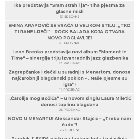
Ika predstavlja "Sram strah i ja"- tiha pjesma za
glasne misli
13. SIJEČANJ
EMINA ARAPOVIĆ SE VRAĆA U VELIKOM STILU: „TKO
TI RANE LIJEČI“ – ROCK BALADA KOJA OTVARA
NOVO POGLAVLJE!
26. PROSINAC
Leon Brenko predstavlja novi album "Moment in
Time" – sinergija triju izvanrednih jazz glazbenika
12. PROSINAC
Zagrepčanke i dečki u suradnji s Menartom, donose
najčarobniji blagdanski poklon - „Naše pjesme su
igra“!
11. PROSINAC
„Čarolija mog Božića“ – u novom singlu Laura Miletić
donosi toplinu blagdana
01. PROSINAC
NOVO U MENARTU! Aleksandar Stajčić – „Treba nam
čudo“!
28. STUDENI
Rundek & EKIPA plešu na tankom ledu i najavljuju