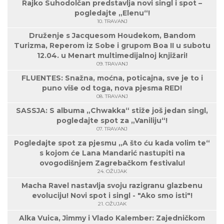
Rajko Suhodolčan predstavlja novi singl i spot –
pogledajte „Elenu“!
10. TRAVANJ
Druženje s Jacquesom Houdekom, Bandom
Turizma, Reperom iz Sobe i grupom Boa II u subotu
12.04. u Menart multimedijalnoj knjižari!
09. TRAVANJ
FLUENTES: Snažna, moćna, poticajna, sve je to i
puno više od toga, nova pjesma RED!
08. TRAVANJ
SASSJA: S albuma „Chwakka“ stiže još jedan singl,
pogledajte spot za „Vaniliju“!
07. TRAVANJ
Pogledajte spot za pjesmu „A što ću kada volim te“
s kojom će Lana Mandarić nastupiti na
ovogodišnjem Zagrebačkom festivalu!
24. OŽUJAK
Macha Ravel nastavlja svoju razigranu glazbenu
evoluciju! Novi spot i singl - "Ako smo isti"!
21. OŽUJAK
Alka Vuica, Jimmy i Vlado Kalember: Zajedničkom