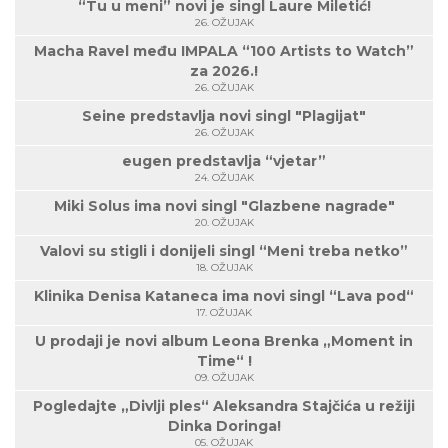
“Tu u meni” novi je singl Laure Miletić!
26. OŽUJAK
Macha Ravel među IMPALA “100 Artists to Watch”
za 2026.!
26. OŽUJAK
Seine predstavlja novi singl "Plagijat"
26. OŽUJAK
eugen predstavlja “vjetar”
24. OŽUJAK
Miki Solus ima novi singl "Glazbene nagrade"
20. OŽUJAK
Valovi su stigli i donijeli singl “Meni treba netko”
18. OŽUJAK
Klinika Denisa Kataneca ima novi singl “Lava pod“
17. OŽUJAK
U prodaji je novi album Leona Brenka „Moment in
Time“ !
09. OŽUJAK
Pogledajte „Divlji ples“ Aleksandra Stajčića u režiji
Dinka Doringa!
05. OŽUJAK