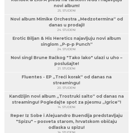
novi album!
25. STUDENI
Novi album Mimike Orchestra „Medzotermina“ od
danas u prodaji!
24. STUDENI
Erotic Biljan & His Heretics najavljuju novi album
singlom „P-p-p Punch“
24. STUDENI
Novi singl Brune Račkog "Tako lako" ulazi u uho –
poslušajte!
21. STUDENI
Fluentes - EP „Treći korak“ od danas na
streamingu!
20. STUDENI
Kandžijin novi album „Trostruki salto“ od danas na
streamingu! Pogledajte spot za pjesmu „Igrice“!
14. STUDENI
Reper Iz Sobe i Alejuandro Buendija predstavljaju
"Spizu" – posveta starom, hrvatskom običaju
odlaska u spizu!
14. STUDENI