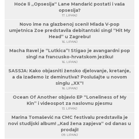
Hoće li „Opsesija“ Lane Mandarić postati i vaša
opsesija?
17. LIPANJ
Novo ime na glazbenoj sceni! Mlada V-pop
umjetnica Zoe predstavila debitantski singl “Hit My
Head” u Zagrebu!
16. LIPANJ
Macha Ravel je “Lutkica”! Stigao je avangardni pop
singl na francusko-hrvatskom jeziku!
16. LIPANJ
SASSJA: Kako objasniti žensko djelovanje, kretanje,
a da izađemo iz deminutiva? Poslušajte u novom
singlu „XX“!
16. LIPANJ
Ocean Of Another objavio EP “Loneliness of My
Kin” i videospot za naslovnu pjesmu
13. LIPANJ
Marina Tomašević na CMC festivalu predstavila je
novi studijski album! „Kad žena zapjeva“ od danas u
prodaji!
09. LIPANJ