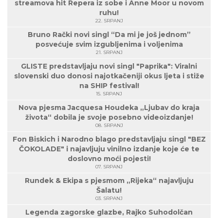
streamova hit Repera iz sobe i Anne Moor u novom
ruhu!
22. SRPANJ
Bruno Rački novi singl “Da mi je još jednom”
posvećuje svim izgubljenima i voljenima
21. SRPANJ
GLISTE predstavljaju novi singl "Paprika": Viralni
slovenski duo donosi najotkačeniji okus ljeta i stiže
na SHIP festival!
15. SRPANJ
Nova pjesma Jacquesa Houdeka „Ljubav do kraja
života“ dobila je svoje posebno videoizdanje!
08. SRPANJ
Fon Biskich i Narodno blago predstavljaju singl "BEZ
ČOKOLADE" i najavljuju vinilno izdanje koje će te
doslovno moći pojesti!
07. SRPANJ
Rundek & Ekipa s pjesmom „Rijeka“ najavljuju
Šalatu!
03. SRPANJ
Legenda zagorske glazbe, Rajko Suhodolčan