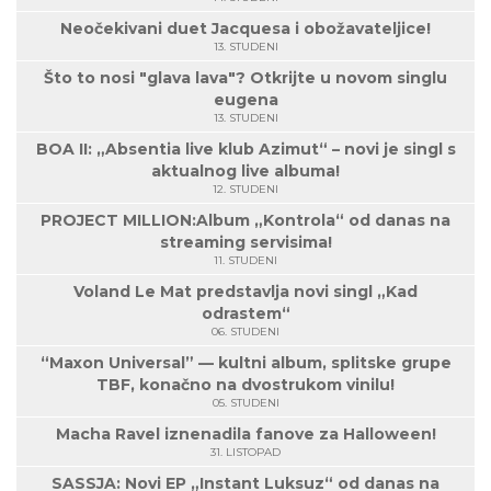
Neočekivani duet Jacquesa i obožavateljice!
13. STUDENI
Što to nosi "glava lava"? Otkrijte u novom singlu
eugena
13. STUDENI
BOA II: „Absentia live klub Azimut“ – novi je singl s
aktualnog live albuma!
12. STUDENI
PROJECT MILLION:Album „Kontrola“ od danas na
streaming servisima!
11. STUDENI
Voland Le Mat predstavlja novi singl „Kad
odrastem“
06. STUDENI
“Maxon Universal” — kultni album, splitske grupe
TBF, konačno na dvostrukom vinilu!
05. STUDENI
Macha Ravel iznenadila fanove za Halloween!
31. LISTOPAD
SASSJA: Novi EP „Instant Luksuz“ od danas na