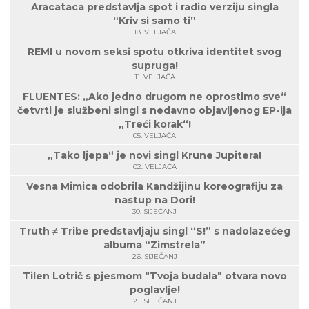
Aracataca predstavlja spot i radio verziju singla
“Kriv si samo ti”
18. VELJAČA
REMI u novom seksi spotu otkriva identitet svog
supruga!
11. VELJAČA
FLUENTES: „Ako jedno drugom ne oprostimo sve“
četvrti je službeni singl s nedavno objavljenog EP-ija
„Treći korak“!
05. VELJAČA
„Tako ljepa“ je novi singl Krune Jupitera!
02. VELJAČA
Vesna Mimica odobrila Kandžijinu koreografiju za
nastup na Dori!
30. SIJEČANJ
Truth ≠ Tribe predstavljaju singl “S!” s nadolazećeg
albuma “Zimstrela”
26. SIJEČANJ
Tilen Lotrič s pjesmom "Tvoja budala" otvara novo
poglavlje!
21. SIJEČANJ