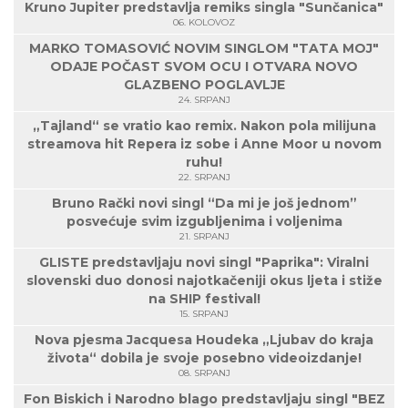
Kruno Jupiter predstavlja remiks singla "Sunčanica"
06. KOLOVOZ
MARKO TOMASOVIĆ NOVIM SINGLOM "TATA MOJ"
ODAJE POČAST SVOM OCU I OTVARA NOVO
GLAZBENO POGLAVLJE
24. SRPANJ
„Tajland“ se vratio kao remix. Nakon pola milijuna
streamova hit Repera iz sobe i Anne Moor u novom
ruhu!
22. SRPANJ
Bruno Rački novi singl “Da mi je još jednom”
posvećuje svim izgubljenima i voljenima
21. SRPANJ
GLISTE predstavljaju novi singl "Paprika": Viralni
slovenski duo donosi najotkačeniji okus ljeta i stiže
na SHIP festival!
15. SRPANJ
Nova pjesma Jacquesa Houdeka „Ljubav do kraja
života“ dobila je svoje posebno videoizdanje!
08. SRPANJ
Fon Biskich i Narodno blago predstavljaju singl "BEZ