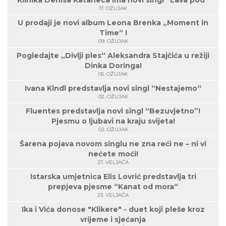
17. OŽUJAK
U prodaji je novi album Leona Brenka „Moment in
Time“ !
09. OŽUJAK
Pogledajte „Divlji ples“ Aleksandra Stajčića u režiji
Dinka Doringa!
05. OŽUJAK
Ivana Kindl predstavlja novi singl “Nestajemo“
02. OŽUJAK
Fluentes predstavlja novi singl “Bezuvjetno”!
Pjesmu o ljubavi na kraju svijeta!
02. OŽUJAK
Šarena pojava novom singlu ne zna reći ne – ni vi
nećete moći!
27. VELJAČA
Istarska umjetnica Elis Lovrić predstavlja tri
prepjeva pjesme “Kanat od mora“
23. VELJAČA
Ika i Vića donose "Klikere" - duet koji pleše kroz
vrijeme i sjećanja