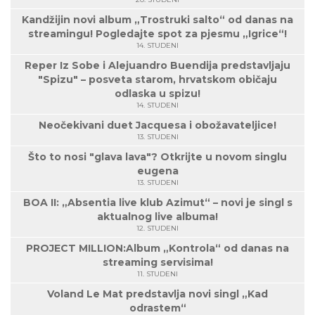
Kandžijin novi album „Trostruki salto“ od danas na
streamingu! Pogledajte spot za pjesmu „Igrice“!
14. STUDENI
Reper Iz Sobe i Alejuandro Buendija predstavljaju
"Spizu" – posveta starom, hrvatskom običaju
odlaska u spizu!
14. STUDENI
Neočekivani duet Jacquesa i obožavateljice!
13. STUDENI
Što to nosi "glava lava"? Otkrijte u novom singlu
eugena
13. STUDENI
BOA II: „Absentia live klub Azimut“ – novi je singl s
aktualnog live albuma!
12. STUDENI
PROJECT MILLION:Album „Kontrola“ od danas na
streaming servisima!
11. STUDENI
Voland Le Mat predstavlja novi singl „Kad
odrastem“