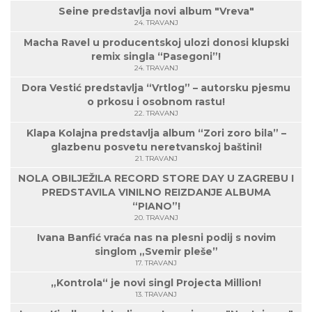
Seine predstavlja novi album "Vreva"
24. TRAVANJ
Macha Ravel u producentskoj ulozi donosi klupski
remix singla “Pasegoni”!
24. TRAVANJ
Dora Vestić predstavlja “Vrtlog” – autorsku pjesmu
o prkosu i osobnom rastu!
22. TRAVANJ
Klapa Kolajna predstavlja album “Zori zoro bila” –
glazbenu posvetu neretvanskoj baštini!
21. TRAVANJ
NOLA OBILJEŽILA RECORD STORE DAY U ZAGREBU I
PREDSTAVILA VINILNO REIZDANJE ALBUMA
“PIANO”!
20. TRAVANJ
Ivana Banfić vraća nas na plesni podij s novim
singlom „Svemir pleše”
17. TRAVANJ
„Kontrola“ je novi singl Projecta Million!
13. TRAVANJ