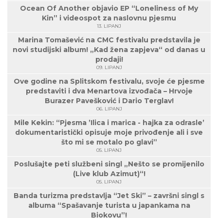
Ocean Of Another objavio EP “Loneliness of My
Kin” i videospot za naslovnu pjesmu
13. LIPANJ
Marina Tomašević na CMC festivalu predstavila je
novi studijski album! „Kad žena zapjeva“ od danas u
prodaji!
09. LIPANJ
Ove godine na Splitskom festivalu, svoje će pjesme
predstaviti i dva Menartova izvođača – Hrvoje
Burazer Pavešković i Dario Terglav!
06. LIPANJ
Mile Kekin: “Pjesma ’Ilica i marica - hajka za odrasle’
dokumentaristički opisuje moje privođenje ali i sve
što mi se motalo po glavi”
05. LIPANJ
Poslušajte peti službeni singl „Nešto se promijenilo
(Live klub Azimut)“!
05. LIPANJ
Banda turizma predstavlja “Jet Ski” – završni singl s
albuma “Spašavanje turista u japankama na
Biokovu”!