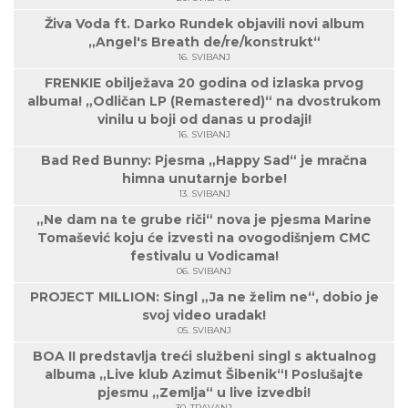
Živa Voda ft. Darko Rundek objavili novi album
„Angel's Breath de/re/konstrukt“
16. SVIBANJ
FRENKIE obilježava 20 godina od izlaska prvog
albuma! „Odličan LP (Remastered)“ na dvostrukom
vinilu u boji od danas u prodaji!
16. SVIBANJ
Bad Red Bunny: Pjesma „Happy Sad“ je mračna
himna unutarnje borbe!
13. SVIBANJ
„Ne dam na te grube riči“ nova je pjesma Marine
Tomašević koju će izvesti na ovogodišnjem CMC
festivalu u Vodicama!
06. SVIBANJ
PROJECT MILLION: Singl „Ja ne želim ne“, dobio je
svoj video uradak!
05. SVIBANJ
BOA II predstavlja treći službeni singl s aktualnog
albuma „Live klub Azimut Šibenik“! Poslušajte
pjesmu „Zemlja“ u live izvedbi!
30. TRAVANJ