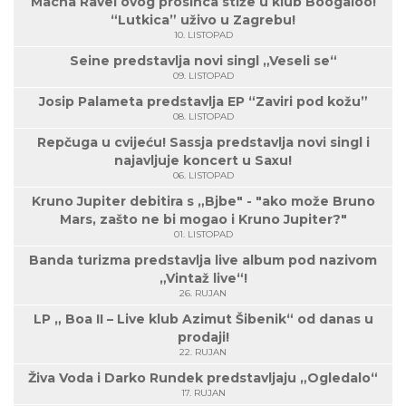
Macha Ravel ovog prosinca stiže u klub Boogaloo!
“Lutkica” uživo u Zagrebu!
10. LISTOPAD
Seine predstavlja novi singl „Veseli se“
09. LISTOPAD
Josip Palameta predstavlja EP “Zaviri pod kožu”
08. LISTOPAD
Repčuga u cvijeću! Sassja predstavlja novi singl i
najavljuje koncert u Saxu!
06. LISTOPAD
Kruno Jupiter debitira s „Bjbe" - "ako može Bruno
Mars, zašto ne bi mogao i Kruno Jupiter?"
01. LISTOPAD
Banda turizma predstavlja live album pod nazivom
„Vintaž live“!
26. RUJAN
LP „ Boa II – Live klub Azimut Šibenik“ od danas u
prodaji!
22. RUJAN
Živa Voda i Darko Rundek predstavljaju „Ogledalo“
17. RUJAN