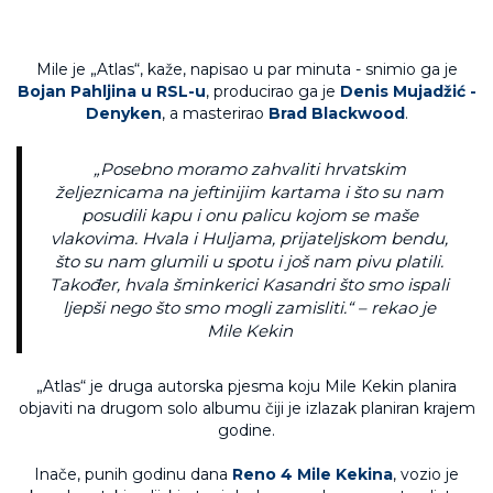
Mile je „Atlas“, kaže, napisao u par minuta - snimio ga je
Bojan Pahljina u RSL-u
, producirao ga je
Denis Mujadžić -
Denyken
, a masterirao
Brad Blackwood
.
„Posebno moramo zahvaliti hrvatskim
željeznicama na jeftinijim kartama i što su nam
posudili kapu i onu palicu kojom se maše
vlakovima. Hvala i Huljama, prijateljskom bendu,
što su nam glumili u spotu i još nam pivu platili.
Također, hvala šminkerici Kasandri što smo ispali
ljepši nego što smo mogli zamisliti.“ – rekao je
Mile Kekin
„Atlas“ je druga autorska pjesma koju Mile Kekin planira
objaviti na drugom solo albumu čiji je izlazak planiran krajem
godine.
Inače, punih godinu dana
Reno 4
Mile Kekina
, vozio je