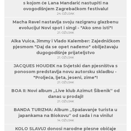
s kojom će Lana Mandarić nastupiti na
ovogodišnjem Zagrebačkom festivalu!
24. OŽUJAK
Macha Ravel nastavlja svoju razigranu glazbenu
evoluciju! Novi spot i singl - "Ako smo isti"!
21. OŽUJAK
Alka Vuica, Jimmy i Vlado Kalember: Zajedničkom
pjesmom "Daj da se opet nađemo" obilježavaju
dugogodišnje prijateljstvo
21. OŽUJAK
JACQUES HOUDEK na Svjetski dan pjesništva s
ponosom predstavlja novu autorsku skladbu -
"Proljeća, ljeta, jeseni, zime"!
21. OŽUJAK
BOA II: Novi album „Live klub Azimut Šibenik“ od
danas u prodaji!
21. OŽUJAK
BANDA TURIZMA: Album „Spašavanje turista u
japankama na Biokovu“ od sada i na vinilu!
14. OŽUJAK
KOLO SLAVUJ donosi narodne plesne običaje