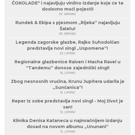
ČOKOLADE" i najavljuju vinilno izdanje koje će te
doslovno moći pojesti!
07. SRPANJ
Rundek & Ekipa s pjesmom „Rijeka“ najavljuju
Šalatu!
03. SRPANJ
Legenda zagorske glazbe, Rajko Suhodolčan
predstavlja novi singl „Uspomene“!
23. LIPANJ
Regionalne glazbenice Raiven i Macha Ravel u
“Tandemu” donose zajednički singl!
16. LIPANJ
Zbog nesnosnih vrućina, Krunu Jupitera udarila je
„Sunčanica“!
15. LIPANJ
Reper iz sobe predstavlja novi singl - Moj život je
san!
12. LIPANJ
Klinika Denisa Kataneca u najmračnijem izdanju
dosad na novom albumu „Ununani“
12. LIPANJ