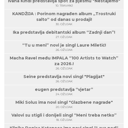
Ivana Kindl predstavlja spot za pjesmu "Nestajemo"
10. TRAVANJ
KANDŽIJA : Porinom nagrađen album „Trostruki
salto“ od danas u prodaji!
30. OŽUJAK
Ika predstavlja debitantski album “Zadnji dan”!
27. OŽUJAK
“Tu u meni” novi je singl Laure Miletić!
26. OŽUJAK
Macha Ravel među IMPALA “100 Artists to Watch”
za 2026.!
26. OŽUJAK
Seine predstavlja novi singl "Plagijat"
26. OŽUJAK
eugen predstavlja “vjetar”
24. OŽUJAK
Miki Solus ima novi singl "Glazbene nagrade"
20. OŽUJAK
Valovi su stigli i donijeli singl “Meni treba netko”
18. OŽUJAK
Klinika Denisa Kataneca ima novi singl “Lava pod“