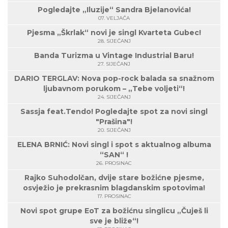
Pogledajte „Iluzije“ Sandra Bjelanovića!
07. VELJAČA
Pjesma „Škrlak“ novi je singl Kvarteta Gubec!
28. SIJEČANJ
Banda Turizma u Vintage Industrial Baru!
27. SIJEČANJ
DARIO TERGLAV: Nova pop-rock balada sa snažnom
ljubavnom porukom – „Tebe voljeti“!
24. SIJEČANJ
Sassja feat.Tendo! Pogledajte spot za novi singl
"Prašina"!
20. SIJEČANJ
ELENA BRNIĆ: Novi singl i spot s aktualnog albuma
“SAN“ !
26. PROSINAC
Rajko Suhodolčan, dvije stare božićne pjesme,
osvježio je prekrasnim blagdanskim spotovima!
17. PROSINAC
Novi spot grupe EoT za božićnu singlicu „Čuješ li
sve je bliže“!