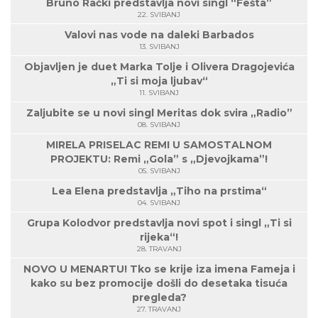
Bruno Rački predstavlja novi singl “Fešta”
22. SVIBANJ
Valovi nas vode na daleki Barbados
13. SVIBANJ
Objavljen je duet Marka Tolje i Olivera Dragojevića
„Ti si moja ljubav“
11. SVIBANJ
Zaljubite se u novi singl Meritas dok svira „Radio”
08. SVIBANJ
MIRELA PRISELAC REMI U SAMOSTALNOM
PROJEKTU: Remi „Gola” s „Djevojkama”!
05. SVIBANJ
Lea Elena predstavlja „Tiho na prstima“
04. SVIBANJ
Grupa Kolodvor predstavlja novi spot i singl „Ti si
rijeka“!
28. TRAVANJ
NOVO U MENARTU! Tko se krije iza imena Fameja i
kako su bez promocije došli do desetaka tisuća
pregleda?
27. TRAVANJ