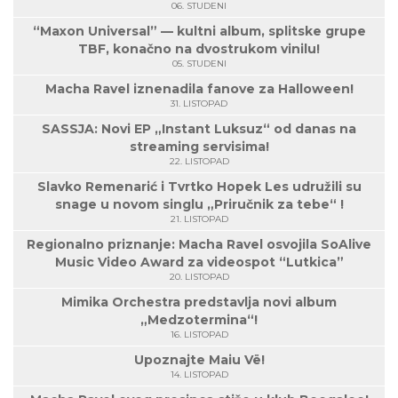
06. STUDENI
“Maxon Universal” — kultni album, splitske grupe
TBF, konačno na dvostrukom vinilu!
05. STUDENI
Macha Ravel iznenadila fanove za Halloween!
31. LISTOPAD
SASSJA: Novi EP „Instant Luksuz“ od danas na
streaming servisima!
22. LISTOPAD
Slavko Remenarić i Tvrtko Hopek Les udružili su
snage u novom singlu „Priručnik za tebe“ !
21. LISTOPAD
Regionalno priznanje: Macha Ravel osvojila SoAlive
Music Video Award za videospot “Lutkica”
20. LISTOPAD
Mimika Orchestra predstavlja novi album
„Medzotermina“!
16. LISTOPAD
Upoznajte Maiu Vë!
14. LISTOPAD