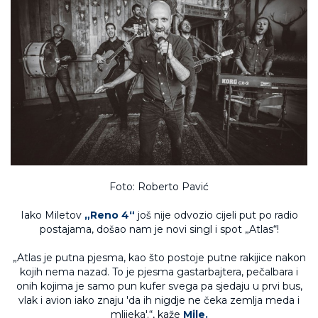
Foto: Roberto Pavić
Iako Miletov
„Reno 4“
još nije odvozio cijeli put po radio
postajama, došao nam je novi singl i spot „Atlas“!
„Atlas je putna pjesma, kao što postoje putne rakijice nakon
kojih nema nazad. To je pjesma gastarbajtera, pečalbara i
onih kojima je samo pun kufer svega pa sjedaju u prvi bus,
vlak i avion iako znaju 'da ih nigdje ne čeka zemlja meda i
mlijeka'.“, kaže
Mile.