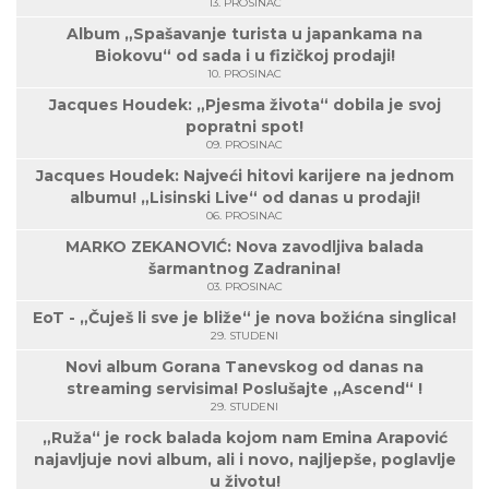
13. PROSINAC
Album „Spašavanje turista u japankama na
Biokovu“ od sada i u fizičkoj prodaji!
10. PROSINAC
Jacques Houdek: „Pjesma života“ dobila je svoj
popratni spot!
09. PROSINAC
Jacques Houdek: Najveći hitovi karijere na jednom
albumu! „Lisinski Live“ od danas u prodaji!
06. PROSINAC
MARKO ZEKANOVIĆ: Nova zavodljiva balada
šarmantnog Zadranina!
03. PROSINAC
EoT - „Čuješ li sve je bliže“ je nova božićna singlica!
29. STUDENI
Novi album Gorana Tanevskog od danas na
streaming servisima! Poslušajte „Ascend“ !
29. STUDENI
„Ruža“ je rock balada kojom nam Emina Arapović
najavljuje novi album, ali i novo, najljepše, poglavlje
u životu!