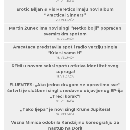
23. VELJAČA
Erotic Biljan & His Heretics imaju novi album
“Practical Sinners“
20. VELJAČA
Martin Žunec ima novi singl “Netko bolji” popraćen
svemirskim spotom
18. VELJAČA
Aracataca predstavlja spot i radio verziju singla
“Kriv si samo ti”
18. VELJAČA
REMI u novom seksi spotu otkriva identitet svog
supruga!
11. VELJAČA
FLUENTES: „Ako jedno drugom ne oprostimo sve“
četvrti je službeni singl s nedavno objavljenog EP-ija
„Treći korak“!
05. VELJAČA
„Tako ljepa“ je novi singl Krune Jupitera!
02. VELJAČA
Vesna Mimica odobrila Kandžijinu koreografiju za
nastup na Dori!