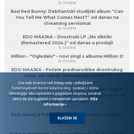
25. STUDENI
Bad Red Bunny: Debitantski studijski album “Can
You Tell Me What Comes Next?” od danas na
streaming servisima!
22. STUDENI
EDO MAAJKA - Dvostruki LP „No sikiriki
(Remastered 2024.)“ od danas u prodaji!
15. STUDENI
Million - "Ogledalo" - novi singl s albuma Million 2!
15. STUDENI
EDO MAAJKA - Počele prednarudžbe dvostrukog
vinila „No sikiriki (Remastered 2024.)“!
08. STUDENI
Ova web stranica radi boljeg rada i poboljšane
funkcionalnosti koristi kolačiće (eng. cookies) i slične
Goran Tanevski predstavlja drugi službeni singl s
tehnologije. Ako nastavite s pregledom stranice, smatrat
nadolazećeg albuma „Ascend“! Pogledajte spot za
ćemo da ste suglasni s navedenom uporabom.
Više
pjesmu „Sreken den“!
informacija »
08. STUDENI
Kolo Slavuj & Folklorelektro predstavjaju „Hajstra
SLAŽEM SE
(TonZa Remix)“!
08. STUDENI
Rajko Suhodolčan, na ovogodišnjem Chansonfestu