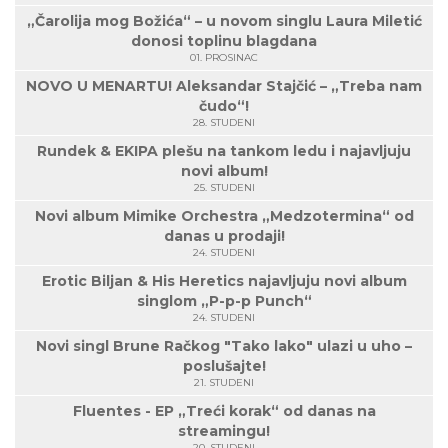
„Čarolija mog Božića“ – u novom singlu Laura Miletić
donosi toplinu blagdana
01. PROSINAC
NOVO U MENARTU! Aleksandar Stajčić – „Treba nam
čudo“!
28. STUDENI
Rundek & EKIPA plešu na tankom ledu i najavljuju
novi album!
25. STUDENI
Novi album Mimike Orchestra „Medzotermina“ od
danas u prodaji!
24. STUDENI
Erotic Biljan & His Heretics najavljuju novi album
singlom „P-p-p Punch“
24. STUDENI
Novi singl Brune Račkog "Tako lako" ulazi u uho –
poslušajte!
21. STUDENI
Fluentes - EP „Treći korak“ od danas na
streamingu!
20. STUDENI