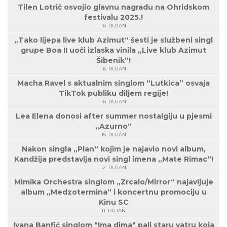
Tilen Lotrič osvojio glavnu nagradu na Ohridskom
festivalu 2025.!
16. RUJAN
„Tako lijepa live klub Azimut“ šesti je službeni singl
grupe Boa II uoči izlaska vinila „Live klub Azimut
Šibenik“!
16. RUJAN
Macha Ravel s aktualnim singlom “Lutkica” osvaja
TikTok publiku diljem regije!
16. RUJAN
Lea Elena donosi after summer nostalgiju u pjesmi
„Azurno“
15. RUJAN
Nakon singla „Plan“ kojim je najavio novi album,
Kandžija predstavlja novi singl imena „Mate Rimac“!
12. RUJAN
Mimika Orchestra singlom „Zrcalo/Mirror“ najavljuje
album „Medzotermina“ i koncertnu promociju u
Kinu SC
11. RUJAN
Ivana Banfić singlom "Ima dima" pali staru vatru koja