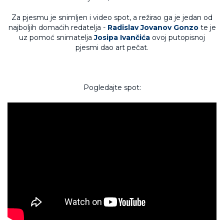
Za pjesmu je snimljen i video spot, a režirao ga je jedan od
najboljih domaćih redatelja -
Radislav Jovanov Gonzo
te je
uz pomoć snimatelja
Josipa Ivančića
ovoj putopisnoj
pjesmi dao art pečat.
Pogledajte spot: