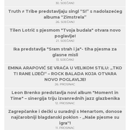
30. SIJEČANJ
Truth ≠ Tribe predstavljaju singl “S!” s nadolazećeg
albuma “Zimstrela”
26. SIJEČANJ
Tilen Lotrič s pjesmom "Tvoja budala" otvara novo
poglavlje!
21. SIJEČANJ
Ika predstavlja "Sram strah i ja"- tiha pjesma za
glasne misli
13. SIJEČANJ
EMINA ARAPOVIĆ SE VRAĆA U VELIKOM STILU: „TKO
TI RANE LIJEČI“ – ROCK BALADA KOJA OTVARA
NOVO POGLAVLJE!
26. PROSINAC
Leon Brenko predstavlja novi album "Moment in
Time" – sinergija triju izvanrednih jazz glazbenika
12. PROSINAC
Zagrepčanke i dečki u suradnji s Menartom, donose
najčarobniji blagdanski poklon - „Naše pjesme su
igra“!
11. PROSINAC