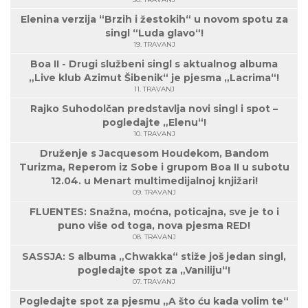
Elenina verzija “Brzih i žestokih“ u novom spotu za
singl “Luda glavo“!
19. TRAVANJ
Boa II - Drugi službeni singl s aktualnog albuma
„Live klub Azimut Šibenik“ je pjesma „Lacrima“!
11. TRAVANJ
Rajko Suhodolčan predstavlja novi singl i spot –
pogledajte „Elenu“!
10. TRAVANJ
Druženje s Jacquesom Houdekom, Bandom
Turizma, Reperom iz Sobe i grupom Boa II u subotu
12.04. u Menart multimedijalnoj knjižari!
09. TRAVANJ
FLUENTES: Snažna, moćna, poticajna, sve je to i
puno više od toga, nova pjesma RED!
08. TRAVANJ
SASSJA: S albuma „Chwakka“ stiže još jedan singl,
pogledajte spot za „Vaniliju“!
07. TRAVANJ
Pogledajte spot za pjesmu „A što ću kada volim te“