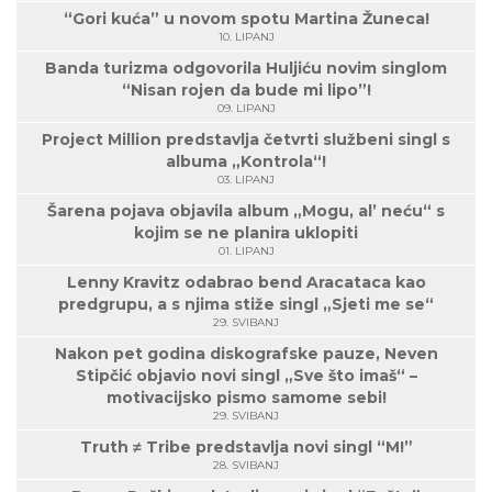
“Gori kuća” u novom spotu Martina Žuneca!
10. LIPANJ
Banda turizma odgovorila Huljiću novim singlom
“Nisan rojen da bude mi lipo”!
09. LIPANJ
Project Million predstavlja četvrti službeni singl s
albuma „Kontrola“!
03. LIPANJ
Šarena pojava objavila album „Mogu, al’ neću“ s
kojim se ne planira uklopiti
01. LIPANJ
Lenny Kravitz odabrao bend Aracataca kao
predgrupu, a s njima stiže singl „Sjeti me se“
29. SVIBANJ
Nakon pet godina diskografske pauze, Neven
Stipčić objavio novi singl „Sve što imaš“ –
motivacijsko pismo samome sebi!
29. SVIBANJ
Truth ≠ Tribe predstavlja novi singl “M!”
28. SVIBANJ