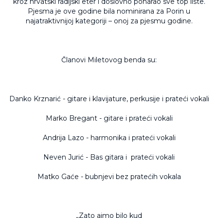
kroz hrvatski radijski eter i doslovno poharao sve top liste.
Pjesma je ove godine bila nominirana za Porin u
najatraktivnijoj kategoriji – onoj za pjesmu godine.
Članovi Miletovog benda su:
Danko Krznarić - gitare i klavijature, perkusije i prateći vokali
Marko Bregant - gitare i prateći vokali
Andrija Lazo - harmonika i prateći vokali
Neven Jurić - Bas gitara i prateći vokali
Matko Gaće - bubnjevi bez pratećih vokala
„Zato ajmo bilo kud