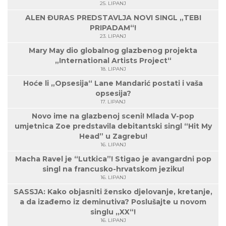
25. LIPANJ
ALEN ĐURAS PREDSTAVLJA NOVI SINGL „TEBI
PRIPADAM“!
23. LIPANJ
Mary May dio globalnog glazbenog projekta
„International Artists Project“
18. LIPANJ
Hoće li „Opsesija“ Lane Mandarić postati i vaša
opsesija?
17. LIPANJ
Novo ime na glazbenoj sceni! Mlada V-pop
umjetnica Zoe predstavila debitantski singl “Hit My
Head” u Zagrebu!
16. LIPANJ
Macha Ravel je “Lutkica”! Stigao je avangardni pop
singl na francusko-hrvatskom jeziku!
16. LIPANJ
SASSJA: Kako objasniti žensko djelovanje, kretanje,
a da izađemo iz deminutiva? Poslušajte u novom
singlu „XX“!
16. LIPANJ