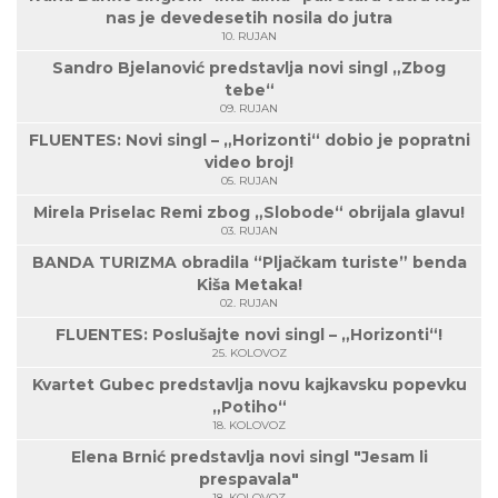
nas je devedesetih nosila do jutra
10. RUJAN
Sandro Bjelanović predstavlja novi singl „Zbog
tebe“
09. RUJAN
FLUENTES: Novi singl – „Horizonti“ dobio je popratni
video broj!
05. RUJAN
Mirela Priselac Remi zbog „Slobode“ obrijala glavu!
03. RUJAN
BANDA TURIZMA obradila “Pljačkam turiste” benda
Kiša Metaka!
02. RUJAN
FLUENTES: Poslušajte novi singl – „Horizonti“!
25. KOLOVOZ
Kvartet Gubec predstavlja novu kajkavsku popevku
„Potiho“
18. KOLOVOZ
Elena Brnić predstavlja novi singl "Jesam li
prespavala"
18. KOLOVOZ