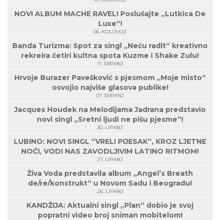
NOVI ALBUM MACHE RAVEL! Poslušajte „Lutkica De
Luxe“!
06. KOLOVOZ
Banda Turizma: Spot za singl „Neću radit“ kreativno
rekreira četiri kultna spota Kuzme i Shake Zulu!
11. SRPANJ
Hrvoje Burazer Pavešković s pjesmom „Moje misto“
osvojio najviše glasova publike!
07. SRPANJ
Jacques Houdek na Melodijama Jadrana predstavio
novi singl „Sretni ljudi ne pišu pjesme“!
30. LIPANJ
LUBINO: NOVI SINGL “VRELI PIJESAK“, KROZ LJETNE
NOĆI, VODI NAS ZAVODLJIVIM LATINO RITMOM!
27. LIPANJ
Živa Voda predstavila album „Angel’s Breath
de/re/konstrukt“ u Novom Sadu i Beogradu!
26. LIPANJ
KANDŽIJA: Aktualni singl „Plan“ dobio je svoj
popratni video broj sniman mobitelom!