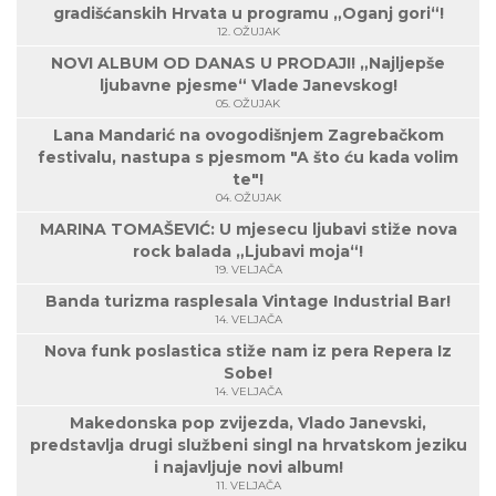
gradišćanskih Hrvata u programu „Oganj gori“!
12. OŽUJAK
NOVI ALBUM OD DANAS U PRODAJI! „Najljepše
ljubavne pjesme“ Vlade Janevskog!
05. OŽUJAK
Lana Mandarić na ovogodišnjem Zagrebačkom
festivalu, nastupa s pjesmom "A što ću kada volim
te"!
04. OŽUJAK
MARINA TOMAŠEVIĆ: U mjesecu ljubavi stiže nova
rock balada „Ljubavi moja“!
19. VELJAČA
Banda turizma rasplesala Vintage Industrial Bar!
14. VELJAČA
Nova funk poslastica stiže nam iz pera Repera Iz
Sobe!
14. VELJAČA
Makedonska pop zvijezda, Vlado Janevski,
predstavlja drugi službeni singl na hrvatskom jeziku
i najavljuje novi album!
11. VELJAČA