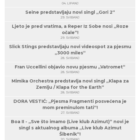
04. LIPANJ
Seine predstavljaju novi singl „Gori 2“
29. SVIBANJ
Ljeto je pred vratima, a Reper Iz Sobe nosi „Roze
očale“!
29. SVIBANJ
Slick Stings predstavljaju novi videospot za pjesmu
„3000 miles“
28. SVIBANJ
Fran Uccellini objavio novu pjesmu „Vatromet“
28. SVIBANJ
Mimika Orchestra predstavlja novi singl „Klapa za
Zemlju / Klapa for the Earth“
28. SVIBANJ
DORA VESTIĆ: „Pjesma Fragmenti posvećena je
mom preminulom tati“!
27. SVIBANJ
Boa II - „Sve što imamo (Live klub Azimut)“ novi je
singl s aktualnog albuma „Live klub Azimut
Šibenik“!
20. SVIBANJ