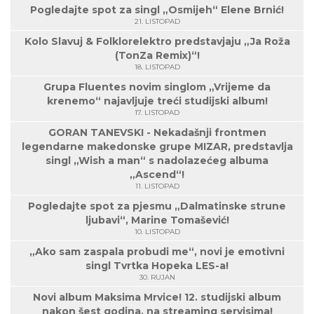
Pogledajte spot za singl „Osmijeh“ Elene Brnić!
21. LISTOPAD
Kolo Slavuj & Folklorelektro predstavjaju „Ja Roža
(TonZa Remix)“!
18. LISTOPAD
Grupa Fluentes novim singlom „Vrijeme da
krenemo“ najavljuje treći studijski album!
17. LISTOPAD
GORAN TANEVSKI - Nekadašnji frontmen
legendarne makedonske grupe MIZAR, predstavlja
singl „Wish a man“ s nadolazećeg albuma
„Ascend“!
11. LISTOPAD
Pogledajte spot za pjesmu „Dalmatinske strune
ljubavi“, Marine Tomašević!
10. LISTOPAD
„Ako sam zaspala probudi me“, novi je emotivni
singl Tvrtka Hopeka LES-a!
30. RUJAN
Novi album Maksima Mrvice! 12. studijski album
nakon šest godina, na streaming servisima!