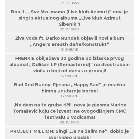
27. SVIBANJ
Boa II - „Sve što imamo (Live klub Azimut)“ novi je
singl s aktualnog albuma „Live klub Azimut
Šibenik“!
20. SVIBANJ
Živa Voda ft. Darko Rundek objavili novi album
„Angel's Breath de/re/konstrukt“
16. SVIBANJ
FRENKIE obilježava 20 godina od izlaska prvog
albuma! „Odličan LP (Remastered)“ na dvostrukom
vinilu u boji od danas u prodaji!
16. SVIBANJ
Bad Red Bunny: Pjesma „Happy Sad“ je mračna
himna unutarnje borbe!
13. SVIBANJ
„Ne dam na te grube riči“ nova je pjesma Marine
Tomašević koju će izvesti na ovogodišnjem CMC
festivalu u Vodicama!
06. SVIBANJ
PROJECT MILLION: Singl „Ja ne želim ne“, dobio je
svoj video uradak!