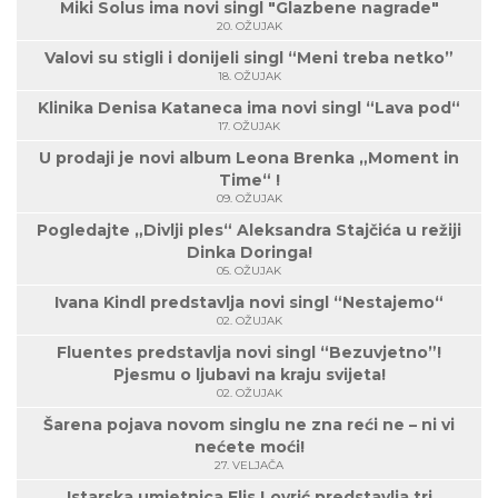
Miki Solus ima novi singl "Glazbene nagrade"
20. OŽUJAK
Valovi su stigli i donijeli singl “Meni treba netko”
18. OŽUJAK
Klinika Denisa Kataneca ima novi singl “Lava pod“
17. OŽUJAK
U prodaji je novi album Leona Brenka „Moment in
Time“ !
09. OŽUJAK
Pogledajte „Divlji ples“ Aleksandra Stajčića u režiji
Dinka Doringa!
05. OŽUJAK
Ivana Kindl predstavlja novi singl “Nestajemo“
02. OŽUJAK
Fluentes predstavlja novi singl “Bezuvjetno”!
Pjesmu o ljubavi na kraju svijeta!
02. OŽUJAK
Šarena pojava novom singlu ne zna reći ne – ni vi
nećete moći!
27. VELJAČA
Istarska umjetnica Elis Lovrić predstavlja tri