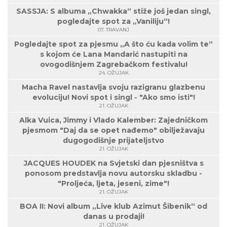
SASSJA: S albuma „Chwakka“ stiže još jedan singl,
pogledajte spot za „Vaniliju“!
07. TRAVANJ
Pogledajte spot za pjesmu „A što ću kada volim te“
s kojom će Lana Mandarić nastupiti na
ovogodišnjem Zagrebačkom festivalu!
24. OŽUJAK
Macha Ravel nastavlja svoju razigranu glazbenu
evoluciju! Novi spot i singl - "Ako smo isti"!
21. OŽUJAK
Alka Vuica, Jimmy i Vlado Kalember: Zajedničkom
pjesmom "Daj da se opet nađemo" obilježavaju
dugogodišnje prijateljstvo
21. OŽUJAK
JACQUES HOUDEK na Svjetski dan pjesništva s
ponosom predstavlja novu autorsku skladbu -
"Proljeća, ljeta, jeseni, zime"!
21. OŽUJAK
BOA II: Novi album „Live klub Azimut Šibenik“ od
danas u prodaji!
21. OŽUJAK