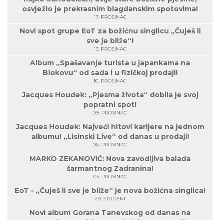
osvježio je prekrasnim blagdanskim spotovima!
17. PROSINAC
Novi spot grupe EoT za božićnu singlicu „Čuješ li
sve je bliže“!
13. PROSINAC
Album „Spašavanje turista u japankama na
Biokovu“ od sada i u fizičkoj prodaji!
10. PROSINAC
Jacques Houdek: „Pjesma života“ dobila je svoj
popratni spot!
09. PROSINAC
Jacques Houdek: Najveći hitovi karijere na jednom
albumu! „Lisinski Live“ od danas u prodaji!
06. PROSINAC
MARKO ZEKANOVIĆ: Nova zavodljiva balada
šarmantnog Zadranina!
03. PROSINAC
EoT - „Čuješ li sve je bliže“ je nova božićna singlica!
29. STUDENI
Novi album Gorana Tanevskog od danas na