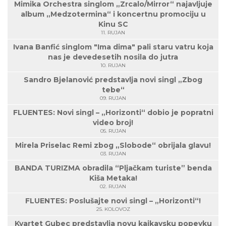
Mimika Orchestra singlom „Zrcalo/Mirror“ najavljuje
album „Medzotermina“ i koncertnu promociju u
Kinu SC
11. RUJAN
Ivana Banfić singlom "Ima dima" pali staru vatru koja
nas je devedesetih nosila do jutra
10. RUJAN
Sandro Bjelanović predstavlja novi singl „Zbog
tebe“
09. RUJAN
FLUENTES: Novi singl – „Horizonti“ dobio je popratni
video broj!
05. RUJAN
Mirela Priselac Remi zbog „Slobode“ obrijala glavu!
03. RUJAN
BANDA TURIZMA obradila “Pljačkam turiste” benda
Kiša Metaka!
02. RUJAN
FLUENTES: Poslušajte novi singl – „Horizonti“!
25. KOLOVOZ
Kvartet Gubec predstavlja novu kajkavsku popevku