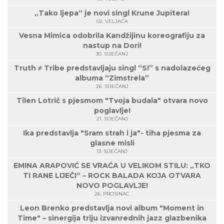
„Tako ljepa“ je novi singl Krune Jupitera!
02. VELJAČA
Vesna Mimica odobrila Kandžijinu koreografiju za
nastup na Dori!
30. SIJEČANJ
Truth ≠ Tribe predstavljaju singl “S!” s nadolazećeg
albuma “Zimstrela”
26. SIJEČANJ
Tilen Lotrič s pjesmom "Tvoja budala" otvara novo
poglavlje!
21. SIJEČANJ
Ika predstavlja "Sram strah i ja"- tiha pjesma za
glasne misli
13. SIJEČANJ
EMINA ARAPOVIĆ SE VRAĆA U VELIKOM STILU: „TKO
TI RANE LIJEČI“ – ROCK BALADA KOJA OTVARA
NOVO POGLAVLJE!
26. PROSINAC
Leon Brenko predstavlja novi album "Moment in
Time" – sinergija triju izvanrednih jazz glazbenika