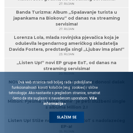
27. RUJAN
Banda Turizma: Album „Spašavanje turista u
japankama na Biokovu“ od danas na streaming
servisima!
27. RUJAN
Lorenza Lola, mlada rovinjska pjevačica koja je
oduševila legendarnog američkog skladatelja
Davida Fostera, predstavlja singl „Ljubav ima plan!“
23. RUJAN
„Listen Up!“ novi EP grupe EoT, od danas na
streaming servisima!
20. RUJAN
NOVO U MENARTU! Sandro Bjelanović donosi dašak
Ova web stranica radi boljeg rada i poboljšane
Bollywooda u hrvatski eter!
funkcionalnosti koristi kolačiće (eng. cookies) i slične
tehnologije. Ako nastavite s pregledom stranice, smatrat
17. RUJAN
ćemo da ste suglasni s navedenom uporabom.
Više
Million: Pjesma „Lijepe dame“ je peti službeni single
informacija »
s albuma Million 2.!
16. RUJAN
SLAŽEM SE
Listen Up! Stiže novi singl grupe EoT s nadolazećeg
EP-a!
05. RUJAN