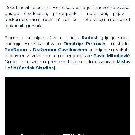
Deset novih pjesama Heretika vjerno je njihovome zvuku:
garage šezdesetih, proto-punk i nafuzirani, prljavi i
beskompromisni rock ’n’ roll koji reflektiraju mentalitet
praktičnih grešnika.
Album je snimljen uživo u studiju
Radost
gdje je sirovu
energiju Heretika uhvatio
Dimitrije Petrović
, u studiju
PodRoom
s
Draženom Gavrilovićem
snimljeni su vokali i
napravljen završni mix, a master potpisuje
Pavle Miholjević
.
Omot je u svojem prepoznatljivom stilu dizajnirao
Mislav
Lešić (Čardak Studios)
.