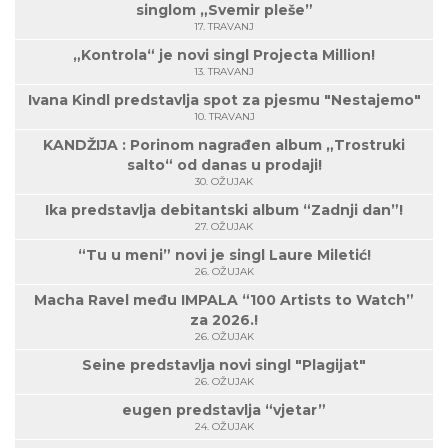
singlom „Svemir pleše”
17. TRAVANJ
„Kontrola“ je novi singl Projecta Million!
13. TRAVANJ
Ivana Kindl predstavlja spot za pjesmu "Nestajemo"
10. TRAVANJ
KANDŽIJA : Porinom nagrađen album „Trostruki
salto“ od danas u prodaji!
30. OŽUJAK
Ika predstavlja debitantski album “Zadnji dan”!
27. OŽUJAK
“Tu u meni” novi je singl Laure Miletić!
26. OŽUJAK
Macha Ravel među IMPALA “100 Artists to Watch”
za 2026.!
26. OŽUJAK
Seine predstavlja novi singl "Plagijat"
26. OŽUJAK
eugen predstavlja “vjetar”
24. OŽUJAK