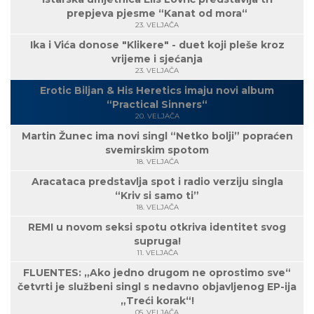
prepjeva pjesme “Kanat od mora“
23. VELJAČA
Ika i Vića donose "Klikere" - duet koji pleše kroz
vrijeme i sjećanja
23. VELJAČA
Erotic Biljan & His Heretics imaju novi album
“Practical Sinners“
20. VELJAČA
Martin Žunec ima novi singl “Netko bolji” popraćen
svemirskim spotom
18. VELJAČA
Aracataca predstavlja spot i radio verziju singla
“Kriv si samo ti”
18. VELJAČA
REMI u novom seksi spotu otkriva identitet svog
supruga!
11. VELJAČA
FLUENTES: „Ako jedno drugom ne oprostimo sve“
četvrti je službeni singl s nedavno objavljenog EP-ija
„Treći korak“!
05. VELJAČA