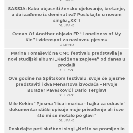
16. LIPANJ
SASSJA: Kako objasniti žensko djelovanje, kretanje,
a da izađemo iz deminutiva? Poslušajte u novom
singlu „XX“!
16. LIPANJ
Ocean Of Another objavio EP “Loneliness of My
Kin” i videospot za naslovnu pjesmu
13. LIPANJ
Marina Tomašević na CMC festivalu predstavila je
novi studijski album! „Kad žena zapjeva“ od danas u
prodaji!
09. LIPANJ
Ove godine na Splitskom festivalu, svoje će pjesme
predstaviti i dva Menartova izvođača – Hrvoje
Burazer Pavešković i Dario Terglav!
06. LIPANJ
Mile Kekin: “Pjesma ’Ilica i marica - hajka za odrasle’
dokumentaristički opisuje moje privođenje ali i sve
što mi se motalo po glavi”
05. LIPANJ
Poslušajte peti službeni singl „Nešto se promijenilo