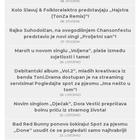
08. STUDENI
Kolo Slavuj & Folklorelektro predstavjaju „Hajstra
(TonZa Remix)“!
08. STUDENI
Rajko Suhodolčan, na ovogodišnjem Chansonfestu
predstavio je novi singl „Proljetni san“!
07. STUDENI
Marolt u novom singlu „Voljena“, pleše između
svjetlosti i tame!
28. LISTOPAD
Debitantski album „Vol.2“, mladih kreativaca iz
benda Toni.Drama dostupan je na streaming
servisima! Pogledajte spot za pjesmu „Ima nešto u
tom“!
28. LISTOPAD
Novim singlom „Dječak“, Dora Vestić prepričava
bolnu priču iz stvarnog života!
25. LISTOPAD
Bad Red Bunny ponovo šokiraju! Spot za pjesmu
„Done“ usudit će se pogledati samo najhrabriji!
23. LISTOPAD