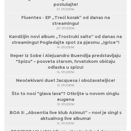
poslušajte!
21. STUDENI
Fluentes - EP „Treći korak“ od danas na
streamingu!
20. STUDENI
Kandžijin novi album „Trostruki salto“ od danas na
streamingu! Pogledajte spot za pjesmu „Igrice“!
14. STUDENI
Reper Iz Sobe i Alejuandro Buendija predstavljaju
"Spizu" – posveta starom, hrvatskom običaju
odlaska u spizu!
14. STUDENI
Neočekivani duet Jacquesa i obožavateljice!
13. STUDENI
Što to nosi "glava lava"? Otkrijte u novom singlu
eugena
13. STUDENI
BOA II: „Absentia live klub Azimut“ – novi je singl s
aktualnog live albuma!
12. STUDENI