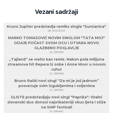
Vezani sadržaji
Kruno Jupiter predstavlja remiks singla "Sunčanica"
06. KOLOVOZ
MARKO TOMASOVIĆ NOVIM SINGLOM "TATA MOJ"
ODAJE POČAST SVOM OCU I OTVARA NOVO
GLAZBENO POGLAVLJE
24. SRPANJ
„Tajland“ se vratio kao remix. Nakon pola milijuna
streamova hit Repera iz sobe i Anne Moor u novom
ruhu!
22. SRPANJ
Bruno Rački novi singl “Da mi je još jednom”
posvećuje svim izgubljenima i voljenima
21. SRPANJ
GLISTE predstavljaju novi singl "Paprika": Viralni
slovenski duo donosi najotkačeniji okus ljeta i stiže
na SHIP festival!
15. SRPANJ