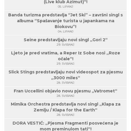
(Live klub Azimut)“!
05. LIPANJ
Banda turizma predstavlja “Jet Ski” – završni singl s
albuma “Spašavanje turista u japankama na
Biokovu”!
04. LIPANJ
Seine predstavljaju novi singl „Gori 2“
29. SVIBANJ
Ljeto je pred vratima, a Reper Iz Sobe nosi „Roze
očale“!
29. SVIBANJ
Slick Stings predstavljaju novi videospot za pjesmu
„3000 miles“
28. SVIBANJ
Fran Uccellini objavio novu pjesmu „Vatromet“
28. SVIBANJ
Mimika Orchestra predstavlja novi singl „Klapa za
Zemlju / Klapa for the Earth“
28. SVIBANJ
DORA VESTIĆ: „Pjesma Fragmenti posvećena je
mom preminulom tati“!