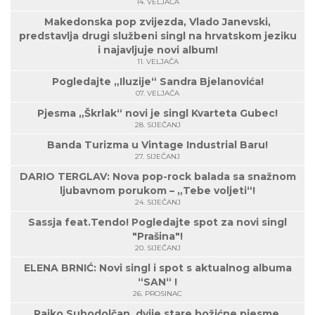
14. VELJAČA
Makedonska pop zvijezda, Vlado Janevski,
predstavlja drugi službeni singl na hrvatskom jeziku
i najavljuje novi album!
11. VELJAČA
Pogledajte „Iluzije“ Sandra Bjelanovića!
07. VELJAČA
Pjesma „Škrlak“ novi je singl Kvarteta Gubec!
28. SIJEČANJ
Banda Turizma u Vintage Industrial Baru!
27. SIJEČANJ
DARIO TERGLAV: Nova pop-rock balada sa snažnom
ljubavnom porukom – „Tebe voljeti“!
24. SIJEČANJ
Sassja feat.Tendo! Pogledajte spot za novi singl
"Prašina"!
20. SIJEČANJ
ELENA BRNIĆ: Novi singl i spot s aktualnog albuma
“SAN“ !
26. PROSINAC
Rajko Suhodolčan, dvije stare božićne pjesme,