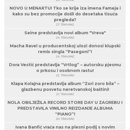
NOVO U MENARTU! Tko se krije iza imena Fameja i
kako su bez promocije došli do desetaka tisuća
pregleda?
27. TRAVANJ
Seine predstavlja novi album "Vreva"
24. TRAVANJ
Macha Ravel u producentskoj ulozi donosi klupski
remix singla “Pasegoni”!
24. TRAVANJ
Dora Vestić predstavlja “Vrtlog” – autorsku pjesmu
o prkosu i osobnom rastu!
22. TRAVANJ
Klapa Kolajna predstavlja album “Zori zoro bila” –
glazbenu posvetu neretvanskoj baštini!
21. TRAVANJ
NOLA OBILJEŽILA RECORD STORE DAY U ZAGREBU I
PREDSTAVILA VINILNO REIZDANJE ALBUMA
“PIANO”!
20. TRAVANJ
Ivana Banfić vraća nas na plesni podij s novim