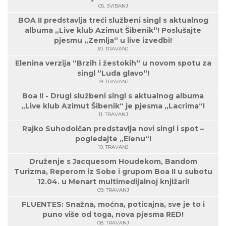
05. SVIBANJ
BOA II predstavlja treći službeni singl s aktualnog
albuma „Live klub Azimut Šibenik“! Poslušajte
pjesmu „Zemlja“ u live izvedbi!
30. TRAVANJ
Elenina verzija “Brzih i žestokih“ u novom spotu za
singl “Luda glavo“!
19. TRAVANJ
Boa II - Drugi službeni singl s aktualnog albuma
„Live klub Azimut Šibenik“ je pjesma „Lacrima“!
11. TRAVANJ
Rajko Suhodolčan predstavlja novi singl i spot –
pogledajte „Elenu“!
10. TRAVANJ
Druženje s Jacquesom Houdekom, Bandom
Turizma, Reperom iz Sobe i grupom Boa II u subotu
12.04. u Menart multimedijalnoj knjižari!
09. TRAVANJ
FLUENTES: Snažna, moćna, poticajna, sve je to i
puno više od toga, nova pjesma RED!
08. TRAVANJ