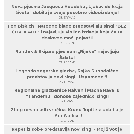
Nova pjesma Jacquesa Houdeka „Ljubav do kraja
života“ dobila je svoje posebno videoizdanje!
08. SRPANJ
Fon Biskich i Narodno blago predstavljaju singl "BEZ
ČOKOLADE" i najavljuju vinilno izdanje koje će te
doslovno moći pojesti!
07. SRPANJ
Rundek & Ekipa s pjesmom „Rijeka“ najavljuju
Šalatu!
03. SRPANJ
Legenda zagorske glazbe, Rajko Suhodolčan
predstavlja novi singl „Uspomene“!
23. LIPANJ
Regionalne glazbenice Raiven i Macha Ravel u
“Tandemu” donose zajednički singl!
16. LIPANJ
Zbog nesnosnih vrućina, Krunu Jupitera udarila je
„Sunčanica“!
15. LIPANJ
Reper iz sobe predstavlja novi singl - Moj život je