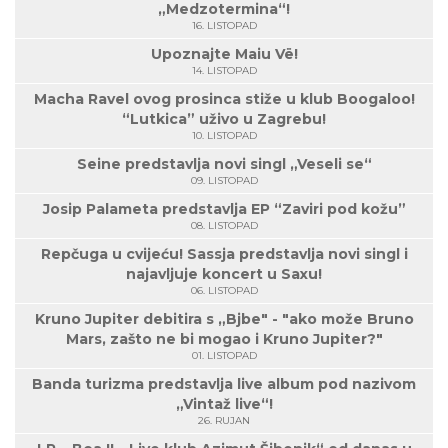
„Medzotermina“!
16. LISTOPAD
Upoznajte Maiu Vë!
14. LISTOPAD
Macha Ravel ovog prosinca stiže u klub Boogaloo!
“Lutkica” uživo u Zagrebu!
10. LISTOPAD
Seine predstavlja novi singl „Veseli se“
09. LISTOPAD
Josip Palameta predstavlja EP “Zaviri pod kožu”
08. LISTOPAD
Repčuga u cvijeću! Sassja predstavlja novi singl i
najavljuje koncert u Saxu!
06. LISTOPAD
Kruno Jupiter debitira s „Bjbe" - "ako može Bruno
Mars, zašto ne bi mogao i Kruno Jupiter?"
01. LISTOPAD
Banda turizma predstavlja live album pod nazivom
„Vintaž live“!
26. RUJAN