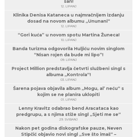
san!
12. LIPANJ
Klinika Denisa Kataneca u najmračnijem izdanju
dosad na novom albumu „Ununani“
12. LIPANJ
“Gori kuća” u novom spotu Martina Žuneca!
10. LIPANJ
Banda turizma odgovorila Huljiću novim singlom
“Nisan rojen da bude mi lipo”!
09. LIPANJ
Project Million predstavlja četvrti službeni singl s
albuma „Kontrola“!
03. LIPANJ
Šarena pojava objavila album „Mogu, al’ neću“ s
kojim se ne planira uklopiti
01. LIPANJ
Lenny Kravitz odabrao bend Aracataca kao
predgrupu, a s njima stiže singl „Sjeti me se“
29. SVIBANJ
Nakon pet godina diskografske pauze, Neven
Stipčić objavio novi singl „Sve što imaš“ –