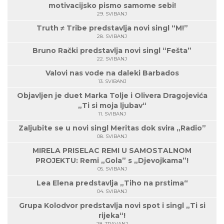
motivacijsko pismo samome sebi!
29. SVIBANJ
Truth ≠ Tribe predstavlja novi singl “M!”
28. SVIBANJ
Bruno Rački predstavlja novi singl “Fešta”
22. SVIBANJ
Valovi nas vode na daleki Barbados
13. SVIBANJ
Objavljen je duet Marka Tolje i Olivera Dragojevića
„Ti si moja ljubav“
11. SVIBANJ
Zaljubite se u novi singl Meritas dok svira „Radio”
08. SVIBANJ
MIRELA PRISELAC REMI U SAMOSTALNOM
PROJEKTU: Remi „Gola” s „Djevojkama”!
05. SVIBANJ
Lea Elena predstavlja „Tiho na prstima“
04. SVIBANJ
Grupa Kolodvor predstavlja novi spot i singl „Ti si
rijeka“!
28. TRAVANJ