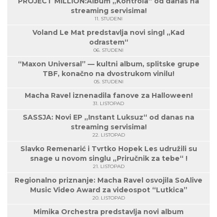
PROJECT MILLION:Album „Kontrola“ od danas na
streaming servisima!
11. STUDENI
Voland Le Mat predstavlja novi singl „Kad
odrastem“
06. STUDENI
“Maxon Universal” — kultni album, splitske grupe
TBF, konačno na dvostrukom vinilu!
05. STUDENI
Macha Ravel iznenadila fanove za Halloween!
31. LISTOPAD
SASSJA: Novi EP „Instant Luksuz“ od danas na
streaming servisima!
22. LISTOPAD
Slavko Remenarić i Tvrtko Hopek Les udružili su
snage u novom singlu „Priručnik za tebe“ !
21. LISTOPAD
Regionalno priznanje: Macha Ravel osvojila SoAlive
Music Video Award za videospot “Lutkica”
20. LISTOPAD
Mimika Orchestra predstavlja novi album