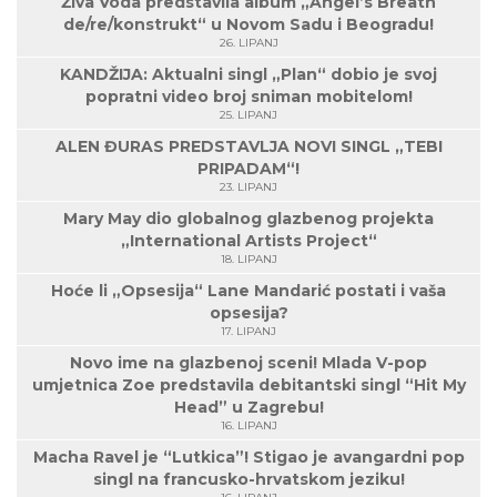
Živa Voda predstavila album „Angel’s Breath
de/re/konstrukt“ u Novom Sadu i Beogradu!
26. LIPANJ
KANDŽIJA: Aktualni singl „Plan“ dobio je svoj
popratni video broj sniman mobitelom!
25. LIPANJ
ALEN ĐURAS PREDSTAVLJA NOVI SINGL „TEBI
PRIPADAM“!
23. LIPANJ
Mary May dio globalnog glazbenog projekta
„International Artists Project“
18. LIPANJ
Hoće li „Opsesija“ Lane Mandarić postati i vaša
opsesija?
17. LIPANJ
Novo ime na glazbenoj sceni! Mlada V-pop
umjetnica Zoe predstavila debitantski singl “Hit My
Head” u Zagrebu!
16. LIPANJ
Macha Ravel je “Lutkica”! Stigao je avangardni pop
singl na francusko-hrvatskom jeziku!