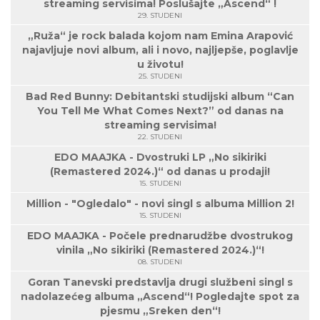
streaming servisima! Poslušajte „Ascend“ !
29. STUDENI
„Ruža“ je rock balada kojom nam Emina Arapović
najavljuje novi album, ali i novo, najljepše, poglavlje
u životu!
25. STUDENI
Bad Red Bunny: Debitantski studijski album “Can
You Tell Me What Comes Next?” od danas na
streaming servisima!
22. STUDENI
EDO MAAJKA - Dvostruki LP „No sikiriki
(Remastered 2024.)“ od danas u prodaji!
15. STUDENI
Million - "Ogledalo" - novi singl s albuma Million 2!
15. STUDENI
EDO MAAJKA - Počele prednarudžbe dvostrukog
vinila „No sikiriki (Remastered 2024.)“!
08. STUDENI
Goran Tanevski predstavlja drugi službeni singl s
nadolazećeg albuma „Ascend“! Pogledajte spot za
pjesmu „Sreken den“!