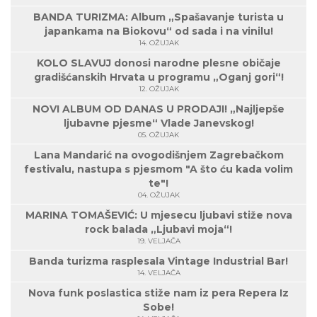
BANDA TURIZMA: Album „Spašavanje turista u
japankama na Biokovu“ od sada i na vinilu!
14. OŽUJAK
KOLO SLAVUJ donosi narodne plesne običaje
gradišćanskih Hrvata u programu „Oganj gori“!
12. OŽUJAK
NOVI ALBUM OD DANAS U PRODAJI! „Najljepše
ljubavne pjesme“ Vlade Janevskog!
05. OŽUJAK
Lana Mandarić na ovogodišnjem Zagrebačkom
festivalu, nastupa s pjesmom "A što ću kada volim
te"!
04. OŽUJAK
MARINA TOMAŠEVIĆ: U mjesecu ljubavi stiže nova
rock balada „Ljubavi moja“!
19. VELJAČA
Banda turizma rasplesala Vintage Industrial Bar!
14. VELJAČA
Nova funk poslastica stiže nam iz pera Repera Iz
Sobe!