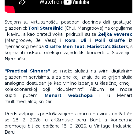
Svojom su virtuoznošću poseban doprinos dali gostujući
glazbenici:
Toni Starešinić
(Chui, Mangroove) na orguljama
i klaviru, a kao prateći vokali pridružili su se
Željka Veverec
(Mangroove, Je Veux) i
Kora
,
Uli
i
Polli Giraffe
iz
njemačkog benda
Giraffe Men feat. Marietta's Sister
s, s
kojima ih uskoro očekuju zajednički koncerti u Sloveniji i
Njemačkoj.
“Practical Sinners“
se može slušati na svim digitalnim
glazbenim servisima, a za one koji znaju da se grijeh sluša
analogno dostupan je kao vinilno izdanje u klasičnoj crnoj i
kolekcionarskoj boji “doublemint“. Album se može
kupiti putem
Menart webshopa
i u Menart
multimedijalnoj knjižari.
Predstavljanje s preslušavanjem albuma na vinilu održat će
se 28. 2. 2026. u art&music baru Bunt, a koncertna
promocija bit će održana 18. 3. 2026. u Vintage Industrial
Baru