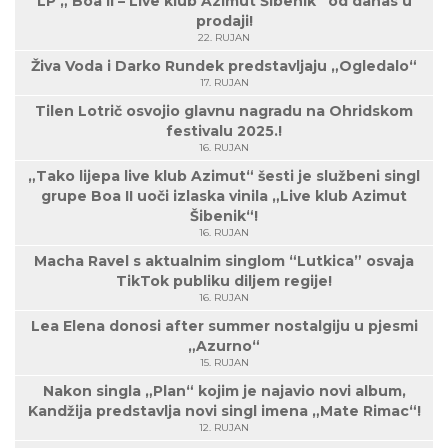
LP „ Boa II – Live klub Azimut Šibenik“ od danas u
prodaji!
22. RUJAN
Živa Voda i Darko Rundek predstavljaju „Ogledalo“
17. RUJAN
Tilen Lotrič osvojio glavnu nagradu na Ohridskom
festivalu 2025.!
16. RUJAN
„Tako lijepa live klub Azimut“ šesti je službeni singl
grupe Boa II uoči izlaska vinila „Live klub Azimut
Šibenik“!
16. RUJAN
Macha Ravel s aktualnim singlom “Lutkica” osvaja
TikTok publiku diljem regije!
16. RUJAN
Lea Elena donosi after summer nostalgiju u pjesmi
„Azurno“
15. RUJAN
Nakon singla „Plan“ kojim je najavio novi album,
Kandžija predstavlja novi singl imena „Mate Rimac“!
12. RUJAN