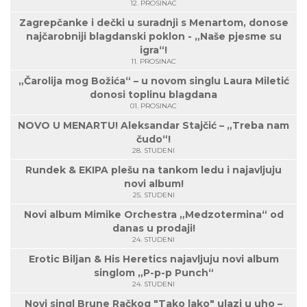
12. PROSINAC
Zagrepčanke i dečki u suradnji s Menartom, donose
najčarobniji blagdanski poklon - „Naše pjesme su
igra“!
11. PROSINAC
„Čarolija mog Božića“ – u novom singlu Laura Miletić
donosi toplinu blagdana
01. PROSINAC
NOVO U MENARTU! Aleksandar Stajčić – „Treba nam
čudo“!
28. STUDENI
Rundek & EKIPA plešu na tankom ledu i najavljuju
novi album!
25. STUDENI
Novi album Mimike Orchestra „Medzotermina“ od
danas u prodaji!
24. STUDENI
Erotic Biljan & His Heretics najavljuju novi album
singlom „P-p-p Punch“
24. STUDENI
Novi singl Brune Račkog "Tako lako" ulazi u uho –