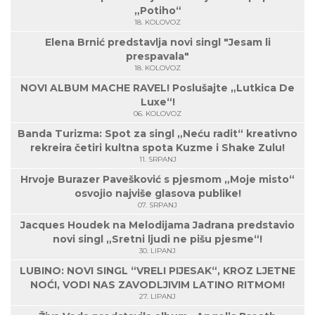
„Potiho“
18. KOLOVOZ
Elena Brnić predstavlja novi singl "Jesam li
prespavala"
18. KOLOVOZ
NOVI ALBUM MACHE RAVEL! Poslušajte „Lutkica De
Luxe“!
06. KOLOVOZ
Banda Turizma: Spot za singl „Neću radit“ kreativno
rekreira četiri kultna spota Kuzme i Shake Zulu!
11. SRPANJ
Hrvoje Burazer Pavešković s pjesmom „Moje misto“
osvojio najviše glasova publike!
07. SRPANJ
Jacques Houdek na Melodijama Jadrana predstavio
novi singl „Sretni ljudi ne pišu pjesme“!
30. LIPANJ
LUBINO: NOVI SINGL “VRELI PIJESAK“, KROZ LJETNE
NOĆI, VODI NAS ZAVODLJIVIM LATINO RITMOM!
27. LIPANJ