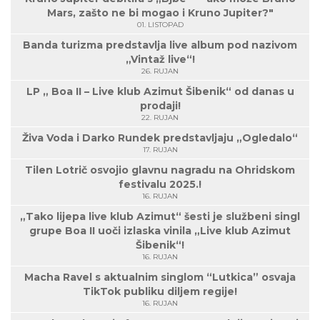
Mars, zašto ne bi mogao i Kruno Jupiter?"
01. LISTOPAD
Banda turizma predstavlja live album pod nazivom
„Vintaž live“!
26. RUJAN
LP „ Boa II – Live klub Azimut Šibenik“ od danas u
prodaji!
22. RUJAN
Živa Voda i Darko Rundek predstavljaju „Ogledalo“
17. RUJAN
Tilen Lotrič osvojio glavnu nagradu na Ohridskom
festivalu 2025.!
16. RUJAN
„Tako lijepa live klub Azimut“ šesti je službeni singl
grupe Boa II uoči izlaska vinila „Live klub Azimut
Šibenik“!
16. RUJAN
Macha Ravel s aktualnim singlom “Lutkica” osvaja
TikTok publiku diljem regije!
16. RUJAN