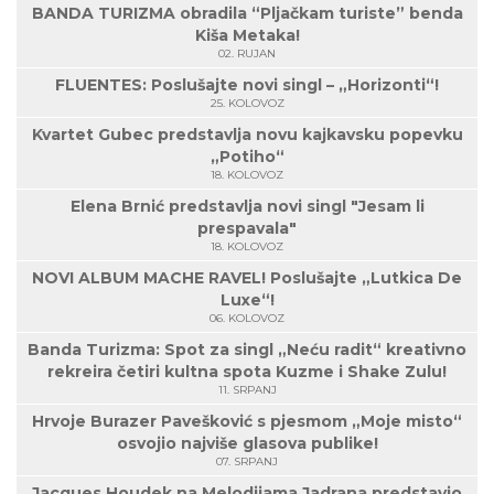
BANDA TURIZMA obradila “Pljačkam turiste” benda
Kiša Metaka!
02. RUJAN
FLUENTES: Poslušajte novi singl – „Horizonti“!
25. KOLOVOZ
Kvartet Gubec predstavlja novu kajkavsku popevku
„Potiho“
18. KOLOVOZ
Elena Brnić predstavlja novi singl "Jesam li
prespavala"
18. KOLOVOZ
NOVI ALBUM MACHE RAVEL! Poslušajte „Lutkica De
Luxe“!
06. KOLOVOZ
Banda Turizma: Spot za singl „Neću radit“ kreativno
rekreira četiri kultna spota Kuzme i Shake Zulu!
11. SRPANJ
Hrvoje Burazer Pavešković s pjesmom „Moje misto“
osvojio najviše glasova publike!
07. SRPANJ
Jacques Houdek na Melodijama Jadrana predstavio