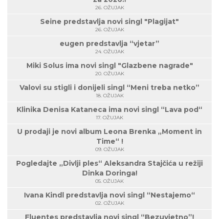
26. OŽUJAK
Seine predstavlja novi singl "Plagijat"
26. OŽUJAK
eugen predstavlja “vjetar”
24. OŽUJAK
Miki Solus ima novi singl "Glazbene nagrade"
20. OŽUJAK
Valovi su stigli i donijeli singl “Meni treba netko”
18. OŽUJAK
Klinika Denisa Kataneca ima novi singl “Lava pod“
17. OŽUJAK
U prodaji je novi album Leona Brenka „Moment in
Time“ !
09. OŽUJAK
Pogledajte „Divlji ples“ Aleksandra Stajčića u režiji
Dinka Doringa!
05. OŽUJAK
Ivana Kindl predstavlja novi singl “Nestajemo“
02. OŽUJAK
Fluentes predstavlja novi singl “Bezuvjetno”!