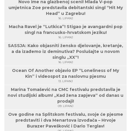
Novo ime na glazbenoj sceni! Mlada V-pop
umjetnica Zoe predstavila debitantski singl “Hit My
Head” u Zagrebu!
16. LIPANJ
Macha Ravel je “Lutkica”! Stigao je avangardni pop
singl na francusko-hrvatskom jeziku!
16. LIPANJ
SASSJA: Kako objasniti žensko djelovanje, kretanje,
a da izađemo iz deminutiva? Poslušajte u novom
singlu „XX“!
16. LIPANJ
Ocean Of Another objavio EP “Loneliness of My
Kin” i videospot za naslovnu pjesmu
13. LIPANJ
Marina Tomašević na CMC festivalu predstavila je
novi studijski album! „Kad žena zapjeva“ od danas u
prodaji!
09. LIPANJ
Ove godine na Splitskom festivalu, svoje će pjesme
predstaviti i dva Menartova izvođača – Hrvoje
Burazer Pavešković i Dario Terglav!
06. LIPANJ