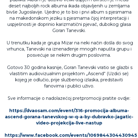
deset najboljih rock albuma ikada objavljenih u zemljama
bivše Jugoslavije. Ujedno je to bio i prvi album s pjesmama
na makedonskom jeziku s pjesmama čijoj interpretaciji i
uspješnosti je doprinio karizmatični pjevač, dubokog glasa
Goran Tanevski.
U trenutku kada je grupa Mizar na neki način došla do svog
vrhunca, Tanevski na iznenađenje mnogih napušta grupu i
posvećuje se nekim drugim poslovima.
Gotovo 30 godina kasnije, Goran Tanevski vratio se glazbi s
vlastitim audiovizualnim projektom „Ascend“ (Uzdići se)
kojeg je odlučio, prije službenog izlaska, predstaviti
fanovima i publici uživo.
Sve informacije o nadolazećoj pretpromociji pratite ovdje:
https://dvaosam.com/event/316-promocija-albuma-
ascend-gorana-tanevskog-w-q-a-by-dubravko-jagatic-
video-projekcija-live-nastup
https://www.facebook.com/events/1069844304430945