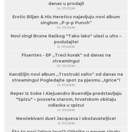
danas u prodaji!
24. STUDENI
Erotic Biljan & His Heretics najavljuju novi album
singlom „P-p-p Punch“
24. STUDENI
Novi singl Brune Račkog "Tako lako" ulazi u uho –
poslušajte!
21. STUDENI
Fluentes - EP „Treći korak“ od danas na
streamingu!
20. STUDENI
Kandžijin novi album „Trostruki salto“ od danas na
streamingu! Pogledajte spot za pjesmu „Igrice“!
14. STUDENI
Reper Iz Sobe i Alejuandro Buendija predstavljaju
"Spizu" – posveta starom, hrvatskom običaju
odlaska u spizu!
14. STUDENI
Neočekivani duet Jacquesa i obožavateljice!
13. STUDENI
Što to nosi "glava lava"? Otkrijte u novom singlu