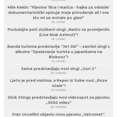
Mile Kekin: “Pjesma ’Ilica i marica - hajka za odrasle’
dokumentaristički opisuje moje privođenje ali i sve
što mi se motalo po glavi”
05. LIPANJ
Poslušajte peti službeni singl „Nešto se promijenilo
(Live klub Azimut)“!
05. LIPANJ
Banda turizma predstavlja “Jet Ski” – završni singl s
albuma “Spašavanje turista u japankama na
Biokovu”!
04. LIPANJ
Seine predstavljaju novi singl „Gori 2“
29. SVIBANJ
Ljeto je pred vratima, a Reper Iz Sobe nosi „Roze
očale“!
29. SVIBANJ
Slick Stings predstavljaju novi videospot za pjesmu
„3000 miles“
28. SVIBANJ
Fran Uccellini objavio novu pjesmu „Vatromet“