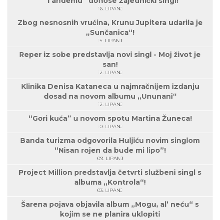
“Tandemu” donose zajednički singl!
16. LIPANJ
Zbog nesnosnih vrućina, Krunu Jupitera udarila je
„Sunčanica“!
15. LIPANJ
Reper iz sobe predstavlja novi singl - Moj život je
san!
12. LIPANJ
Klinika Denisa Kataneca u najmračnijem izdanju
dosad na novom albumu „Ununani“
12. LIPANJ
“Gori kuća” u novom spotu Martina Žuneca!
10. LIPANJ
Banda turizma odgovorila Huljiću novim singlom
“Nisan rojen da bude mi lipo”!
09. LIPANJ
Project Million predstavlja četvrti službeni singl s
albuma „Kontrola“!
03. LIPANJ
Šarena pojava objavila album „Mogu, al’ neću“ s
kojim se ne planira uklopiti