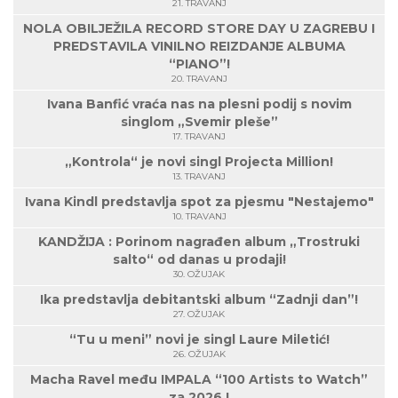
21. TRAVANJ
NOLA OBILJEŽILA RECORD STORE DAY U ZAGREBU I
PREDSTAVILA VINILNO REIZDANJE ALBUMA
“PIANO”!
20. TRAVANJ
Ivana Banfić vraća nas na plesni podij s novim
singlom „Svemir pleše”
17. TRAVANJ
„Kontrola“ je novi singl Projecta Million!
13. TRAVANJ
Ivana Kindl predstavlja spot za pjesmu "Nestajemo"
10. TRAVANJ
KANDŽIJA : Porinom nagrađen album „Trostruki
salto“ od danas u prodaji!
30. OŽUJAK
Ika predstavlja debitantski album “Zadnji dan”!
27. OŽUJAK
“Tu u meni” novi je singl Laure Miletić!
26. OŽUJAK
Macha Ravel među IMPALA “100 Artists to Watch”
za 2026.!