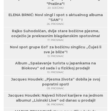
"Prašina"!
20. SIJEČANJ
ELENA BRNIĆ: Novi singl i spot s aktualnog albuma
“SAN“ !
26. PROSINAC
Rajko Suhodolčan, dvije stare božićne pjesme,
osvježio je prekrasnim blagdanskim spotovima!
17. PROSINAC
Novi spot grupe EoT za božićnu singlicu „Čuješ li
sve je bliže“!
13. PROSINAC
Album „Spašavanje turista u japankama na
Biokovu“ od sada i u fizičkoj prodaji!
10. PROSINAC
Jacques Houdek: „Pjesma života“ dobila je svoj
popratni spot!
09. PROSINAC
Jacques Houdek: Najveći hitovi karijere na jednom
albumu! „Lisinski Live“ od danas u prodaji!
06. PROSINAC