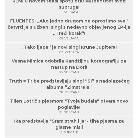
REMI u novom seksi spotu otkriva identitet svog
supruga!
11. VELJAČA
FLUENTES: „Ako jedno drugom ne oprostimo sve“
četvrti je službeni singl s nedavno objavljenog EP-ija
„Treći korak“!
05. VELJAČA
„Tako ljepa“ je novi singl Krune Jupitera!
02. VELJAČA
Vesna Mimica odobrila Kandžijinu koreografiju za
nastup na Dori!
30. SIJEČANJ
Truth ≠ Tribe predstavljaju singl “S!” s nadolazećeg
albuma “Zimstrela”
26. SIJEČANJ
Tilen Lotrič s pjesmom "Tvoja budala" otvara novo
poglavlje!
21. SIJEČANJ
Ika predstavlja "Sram strah i ja"- tiha pjesma za
glasne misli
13. SIJEČANJ