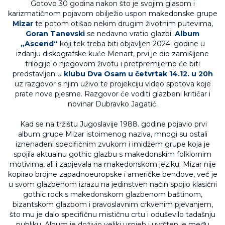
Gotovo 30 godina nakon što je svojim glasom i
karizmatičnom pojavom obilježio uspon makedonske grupe
Mizar
te potom otišao nekim drugim životnim putevima,
Goran Tanevski
se nedavno vratio glazbi.
Album
„Ascend“
koji tek treba biti objavljen 2024. godine u
izdanju diskografske kuće Menart, prvi je dio zamišljene
trilogije o njegovom životu i pretpremijerno će biti
predstavljen u
klubu Dva Osam u četvrtak 14.12. u 20h
uz razgovor s njim uživo te projekciju video spotova koje
prate nove pjesme. Razgovor će voditi glazbeni kritičar i
novinar Dubravko Jagatić.
Kad se na tržištu Jugoslavije 1988. godine pojavio prvi
album grupe Mizar istoimenog naziva, mnogi su ostali
iznenađeni specifičnim zvukom i imidžem grupe koja je
spojila aktualnu gothic glazbu s makedonskim folklornim
motivima, ali i zapjevala na makedonskom jeziku. Mizar nije
kopirao brojne zapadnoeuropske i američke bendove, već je
u svom glazbenom izrazu na jedinstven način spojio klasični
gothic rock s makedonskom glazbenom baštinom,
bizantskom glazbom i pravoslavnim crkvenim pjevanjem,
što mu je dalo specifičnu mističnu crtu i oduševilo tadašnju
publiku. Album je doživio veliki uspjeh i uvršten je među