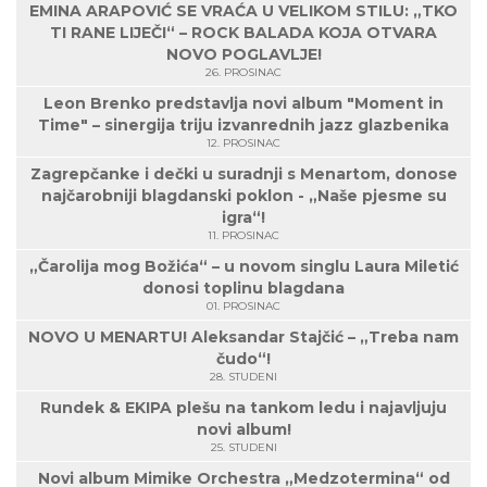
EMINA ARAPOVIĆ SE VRAĆA U VELIKOM STILU: „TKO
TI RANE LIJEČI“ – ROCK BALADA KOJA OTVARA
NOVO POGLAVLJE!
26. PROSINAC
Leon Brenko predstavlja novi album "Moment in
Time" – sinergija triju izvanrednih jazz glazbenika
12. PROSINAC
Zagrepčanke i dečki u suradnji s Menartom, donose
najčarobniji blagdanski poklon - „Naše pjesme su
igra“!
11. PROSINAC
„Čarolija mog Božića“ – u novom singlu Laura Miletić
donosi toplinu blagdana
01. PROSINAC
NOVO U MENARTU! Aleksandar Stajčić – „Treba nam
čudo“!
28. STUDENI
Rundek & EKIPA plešu na tankom ledu i najavljuju
novi album!
25. STUDENI
Novi album Mimike Orchestra „Medzotermina“ od