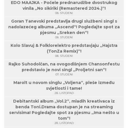
EDO MAAJKA - Počele prednarudžbe dvostrukog
vinila „No sikiriki (Remastered 2024.)“!
08. STUDENI
Goran Tanevski predstavlja drugi službeni singl s
nadolazećeg albuma „Ascend“! Pogledajte spot za
pjesmu „Sreken den“!
08. STUDENI
Kolo Slavuj & Folklorelektro predstavjaju „Hajstra
(TonZa Remix)“!
08. STUDENI
Rajko Suhodolčan, na ovogodišnjem Chansonfestu
predstavio je novi singl „Proljetni san“!
07. STUDENI
Marolt u novom singlu „Voljena“, pleše između
svjetlosti i tame!
28. LISTOPAD
Debitantski album „Vol.2“, mladih kreativaca iz
benda Toni.Drama dostupan je na streaming
servisima! Pogledajte spot za pjesmu „Ima nešto u
tom“!
28. LISTOPAD