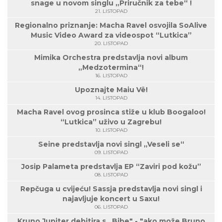
snage u novom singlu „Priručnik za tebe“ !
21. LISTOPAD
Regionalno priznanje: Macha Ravel osvojila SoAlive
Music Video Award za videospot “Lutkica”
20. LISTOPAD
Mimika Orchestra predstavlja novi album
„Medzotermina“!
16. LISTOPAD
Upoznajte Maiu Vë!
14. LISTOPAD
Macha Ravel ovog prosinca stiže u klub Boogaloo!
“Lutkica” uživo u Zagrebu!
10. LISTOPAD
Seine predstavlja novi singl „Veseli se“
09. LISTOPAD
Josip Palameta predstavlja EP “Zaviri pod kožu”
08. LISTOPAD
Repčuga u cvijeću! Sassja predstavlja novi singl i
najavljuje koncert u Saxu!
06. LISTOPAD
Kruno Jupiter debitira s „Bjbe" - "ako može Bruno