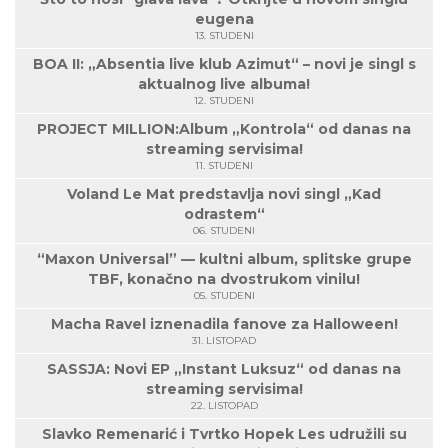
eugena
13. STUDENI
BOA II: „Absentia live klub Azimut“ – novi je singl s
aktualnog live albuma!
12. STUDENI
PROJECT MILLION:Album „Kontrola“ od danas na
streaming servisima!
11. STUDENI
Voland Le Mat predstavlja novi singl „Kad
odrastem“
06. STUDENI
“Maxon Universal” — kultni album, splitske grupe
TBF, konačno na dvostrukom vinilu!
05. STUDENI
Macha Ravel iznenadila fanove za Halloween!
31. LISTOPAD
SASSJA: Novi EP „Instant Luksuz“ od danas na
streaming servisima!
22. LISTOPAD
Slavko Remenarić i Tvrtko Hopek Les udružili su