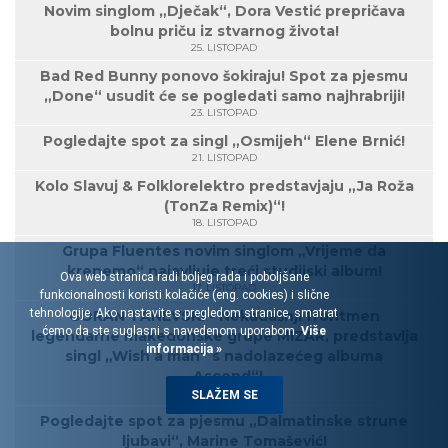
Novim singlom „Dječak“, Dora Vestić prepričava
bolnu priču iz stvarnog života!
25. LISTOPAD
Bad Red Bunny ponovo šokiraju! Spot za pjesmu
„Done“ usudit će se pogledati samo najhrabriji!
23. LISTOPAD
Pogledajte spot za singl „Osmijeh“ Elene Brnić!
21. LISTOPAD
Kolo Slavuj & Folklorelektro predstavjaju „Ja Roža
(TonZa Remix)“!
18. LISTOPAD
Grupa Fluentes novim singlom „Vrijeme da
krenemo“ najavljuje treći studijski album!
Ova web stranica radi boljeg rada i poboljšane
17. LISTOPAD
funkcionalnosti koristi kolačiće (eng. cookies) i slične
tehnologije. Ako nastavite s pregledom stranice, smatrat
GORAN TANEVSKI - Nekadašnji frontmen
ćemo da ste suglasni s navedenom uporabom.
Više
legendarne makedonske grupe MIZAR, predstavlja
informacija »
singl „Wish a man“ s nadolazećeg albuma
„Ascend“!
11. LISTOPAD
SLAŽEM SE
Pogledajte spot za pjesmu „Dalmatinske strune
ljubavi“, Marine Tomašević!