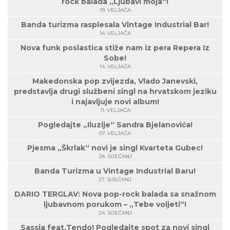
rock balada „Ljubavi moja“!
19. VELJAČA
Banda turizma rasplesala Vintage Industrial Bar!
14. VELJAČA
Nova funk poslastica stiže nam iz pera Repera Iz
Sobe!
14. VELJAČA
Makedonska pop zvijezda, Vlado Janevski,
predstavlja drugi službeni singl na hrvatskom jeziku
i najavljuje novi album!
11. VELJAČA
Pogledajte „Iluzije“ Sandra Bjelanovića!
07. VELJAČA
Pjesma „Škrlak“ novi je singl Kvarteta Gubec!
28. SIJEČANJ
Banda Turizma u Vintage Industrial Baru!
27. SIJEČANJ
DARIO TERGLAV: Nova pop-rock balada sa snažnom
ljubavnom porukom – „Tebe voljeti“!
24. SIJEČANJ
Sassja feat.Tendo! Pogledajte spot za novi singl