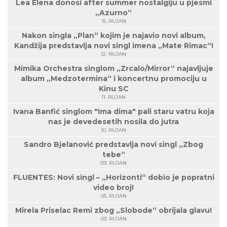
Lea Elena donosi after summer nostalgiju u pjesmi
„Azurno“
15. RUJAN
Nakon singla „Plan“ kojim je najavio novi album,
Kandžija predstavlja novi singl imena „Mate Rimac“!
12. RUJAN
Mimika Orchestra singlom „Zrcalo/Mirror“ najavljuje
album „Medzotermina“ i koncertnu promociju u
Kinu SC
11. RUJAN
Ivana Banfić singlom "Ima dima" pali staru vatru koja
nas je devedesetih nosila do jutra
10. RUJAN
Sandro Bjelanović predstavlja novi singl „Zbog
tebe“
09. RUJAN
FLUENTES: Novi singl – „Horizonti“ dobio je popratni
video broj!
05. RUJAN
Mirela Priselac Remi zbog „Slobode“ obrijala glavu!
03. RUJAN