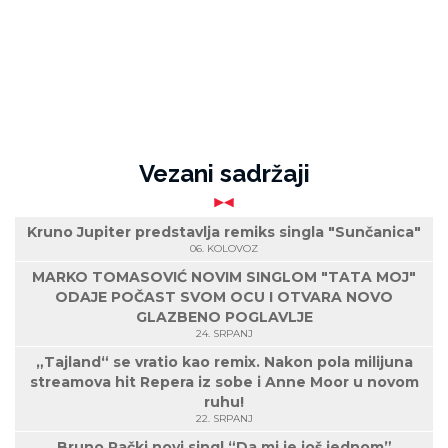
Vezani sadržaji
Kruno Jupiter predstavlja remiks singla "Sunčanica"
06. KOLOVOZ
MARKO TOMASOVIĆ NOVIM SINGLOM "TATA MOJ"
ODAJE POČAST SVOM OCU I OTVARA NOVO
GLAZBENO POGLAVLJE
24. SRPANJ
„Tajland“ se vratio kao remix. Nakon pola milijuna
streamova hit Repera iz sobe i Anne Moor u novom
ruhu!
22. SRPANJ
Bruno Rački novi singl “Da mi je još jednom”