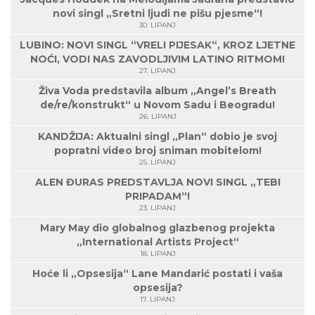
novi singl „Sretni ljudi ne pišu pjesme“!
30. LIPANJ
LUBINO: NOVI SINGL “VRELI PIJESAK“, KROZ LJETNE
NOĆI, VODI NAS ZAVODLJIVIM LATINO RITMOM!
27. LIPANJ
Živa Voda predstavila album „Angel’s Breath
de/re/konstrukt“ u Novom Sadu i Beogradu!
26. LIPANJ
KANDŽIJA: Aktualni singl „Plan“ dobio je svoj
popratni video broj sniman mobitelom!
25. LIPANJ
ALEN ĐURAS PREDSTAVLJA NOVI SINGL „TEBI
PRIPADAM“!
23. LIPANJ
Mary May dio globalnog glazbenog projekta
„International Artists Project“
18. LIPANJ
Hoće li „Opsesija“ Lane Mandarić postati i vaša
opsesija?
17. LIPANJ