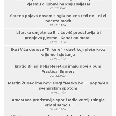
Pjesmu o ljubavi na kraju svijeta!
02. OŽUJAK
Šarena pojava novom singlu ne zna reći ne – ni vi
nećete moći!
27. VELJAČA
Istarska umjetnica Elis Lovrić predstavlja tri
prepjeva pjesme “Kanat od mora“
23. VELJAČA
Ika i Vića donose "Klikere" - duet koji pleše kroz
vrijeme i sjećanja
23. VELJAČA
Erotic Biljan & His Heretics imaju novi album
“Practical Sinners“
20. VELJAČA
Martin Žunec ima novi singl “Netko bolji” popraćen
svemirskim spotom
18. VELJAČA
Aracataca predstavlja spot i radio verziju singla
“Kriv si samo ti”
18. VELJAČA