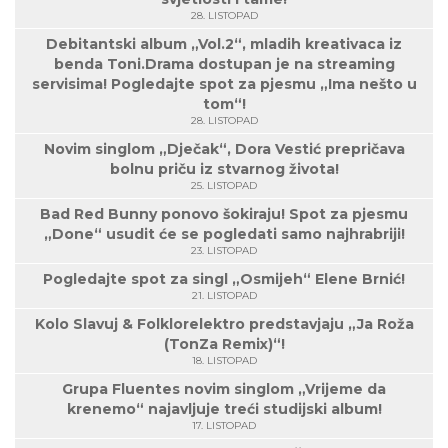
28. LISTOPAD
Debitantski album „Vol.2“, mladih kreativaca iz
benda Toni.Drama dostupan je na streaming
servisima! Pogledajte spot za pjesmu „Ima nešto u
tom“!
28. LISTOPAD
Novim singlom „Dječak“, Dora Vestić prepričava
bolnu priču iz stvarnog života!
25. LISTOPAD
Bad Red Bunny ponovo šokiraju! Spot za pjesmu
„Done“ usudit će se pogledati samo najhrabriji!
23. LISTOPAD
Pogledajte spot za singl „Osmijeh“ Elene Brnić!
21. LISTOPAD
Kolo Slavuj & Folklorelektro predstavjaju „Ja Roža
(TonZa Remix)“!
18. LISTOPAD
Grupa Fluentes novim singlom „Vrijeme da
krenemo“ najavljuje treći studijski album!
17. LISTOPAD