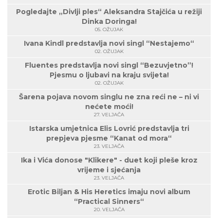
Pogledajte „Divlji ples“ Aleksandra Stajčića u režiji
Dinka Doringa!
05. OŽUJAK
Ivana Kindl predstavlja novi singl “Nestajemo“
02. OŽUJAK
Fluentes predstavlja novi singl “Bezuvjetno”!
Pjesmu o ljubavi na kraju svijeta!
02. OŽUJAK
Šarena pojava novom singlu ne zna reći ne – ni vi
nećete moći!
27. VELJAČA
Istarska umjetnica Elis Lovrić predstavlja tri
prepjeva pjesme “Kanat od mora“
23. VELJAČA
Ika i Vića donose "Klikere" - duet koji pleše kroz
vrijeme i sjećanja
23. VELJAČA
Erotic Biljan & His Heretics imaju novi album
“Practical Sinners“
20. VELJAČA