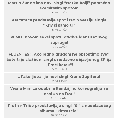
Martin Žunec ima novi singl “Netko bolji” popraćen
svemirskim spotom
18. VELJAČA
Aracataca predstavlja spot i radio verziju singla
“Kriv si samo ti”
18. VELJAČA
REMI u novom seksi spotu otkriva identitet svog
supruga!
11. VELJAČA
FLUENTES: „Ako jedno drugom ne oprostimo sve“
četvrti je službeni singl s nedavno objavljenog EP-ija
„Treći korak“!
05. VELJAČA
„Tako ljepa“ je novi singl Krune Jupitera!
02. VELJAČA
Vesna Mimica odobrila Kandžijinu koreografiju za
nastup na Dori!
30. SIJEČANJ
Truth ≠ Tribe predstavljaju singl “S!” s nadolazećeg
albuma “Zimstrela”
26. SIJEČANJ