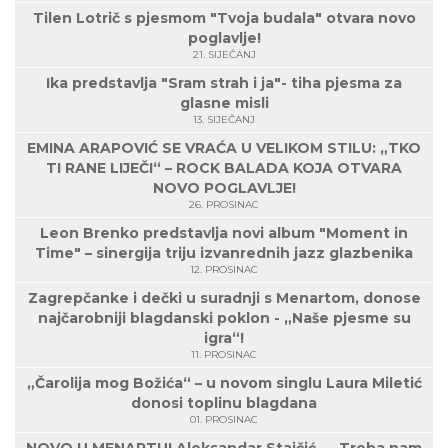
Tilen Lotrič s pjesmom "Tvoja budala" otvara novo
poglavlje!
21. SIJEČANJ
Ika predstavlja "Sram strah i ja"- tiha pjesma za
glasne misli
13. SIJEČANJ
EMINA ARAPOVIĆ SE VRAĆA U VELIKOM STILU: „TKO
TI RANE LIJEČI“ – ROCK BALADA KOJA OTVARA
NOVO POGLAVLJE!
26. PROSINAC
Leon Brenko predstavlja novi album "Moment in
Time" – sinergija triju izvanrednih jazz glazbenika
12. PROSINAC
Zagrepčanke i dečki u suradnji s Menartom, donose
najčarobniji blagdanski poklon - „Naše pjesme su
igra“!
11. PROSINAC
„Čarolija mog Božića“ – u novom singlu Laura Miletić
donosi toplinu blagdana
01. PROSINAC