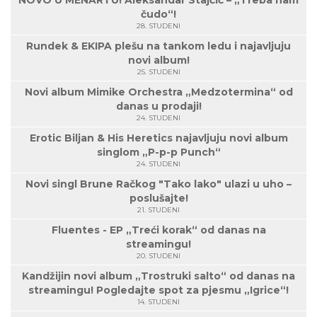
NOVO U MENARTU! Aleksandar Stajčić – „Treba nam
čudo“!
28. STUDENI
Rundek & EKIPA plešu na tankom ledu i najavljuju
novi album!
25. STUDENI
Novi album Mimike Orchestra „Medzotermina“ od
danas u prodaji!
24. STUDENI
Erotic Biljan & His Heretics najavljuju novi album
singlom „P-p-p Punch“
24. STUDENI
Novi singl Brune Račkog "Tako lako" ulazi u uho –
poslušajte!
21. STUDENI
Fluentes - EP „Treći korak“ od danas na
streamingu!
20. STUDENI
Kandžijin novi album „Trostruki salto“ od danas na
streamingu! Pogledajte spot za pjesmu „Igrice“!
14. STUDENI