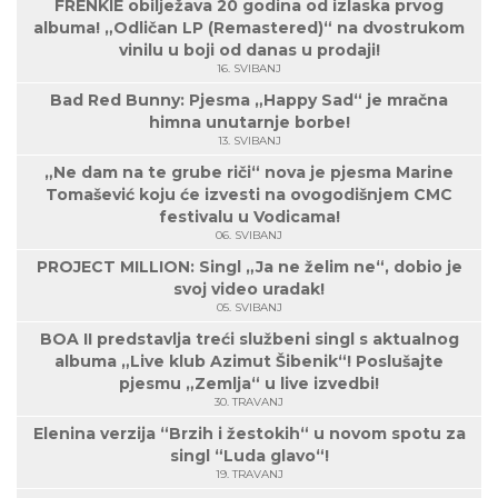
FRENKIE obilježava 20 godina od izlaska prvog
albuma! „Odličan LP (Remastered)“ na dvostrukom
vinilu u boji od danas u prodaji!
16. SVIBANJ
Bad Red Bunny: Pjesma „Happy Sad“ je mračna
himna unutarnje borbe!
13. SVIBANJ
„Ne dam na te grube riči“ nova je pjesma Marine
Tomašević koju će izvesti na ovogodišnjem CMC
festivalu u Vodicama!
06. SVIBANJ
PROJECT MILLION: Singl „Ja ne želim ne“, dobio je
svoj video uradak!
05. SVIBANJ
BOA II predstavlja treći službeni singl s aktualnog
albuma „Live klub Azimut Šibenik“! Poslušajte
pjesmu „Zemlja“ u live izvedbi!
30. TRAVANJ
Elenina verzija “Brzih i žestokih“ u novom spotu za
singl “Luda glavo“!
19. TRAVANJ