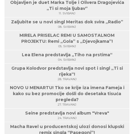
Objavljen je duet Marka Tolje i Olivera Dragojevića
„Ti si moja ljubav“
11. SVIBANJ
Zaljubite se u novi singl Meritas dok svira „Radio”
08. SVIBANJ
MIRELA PRISELAC REMI U SAMOSTALNOM
PROJEKTU: Remi „Gola” s „Djevojkama”!
05. SVIBANJ
Lea Elena predstavlja „Tiho na prstima“
04. SVIBANJ
Grupa Kolodvor predstavlja novi spot i singl „Ti si
rijeka“!
28. TRAVANJ
NOVO U MENARTU! Tko se krije iza imena Fameja i
kako su bez promocije došli do desetaka tisuća
pregleda?
27. TRAVANJ
Seine predstavlja novi album "Vreva"
24. TRAVANJ
Macha Ravel u producentskoj ulozi donosi klupski
remix singla “Pasegoni”!