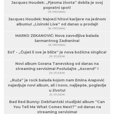
Jacques Houdek: „Pjesma života“ dobila je svoj
popratni spot!
09. PROSINAC
Jacques Houdek: Najveći hitovi karijere na jednom
albumu! „Lisinski Live“ od danas u prodaji!
06. PROSINAC
MARKO ZEKANOVIĆ: Nova zavodljiva balada
šarmantnog Zadranina!
03. PROSINAC
EoT - „Čuješ li sve je bliže“ je nova božićna singlica!
29. STUDENI
Novi album Gorana Tanevskog od danas na
streaming servisima! Poslušajte „Ascend“ !
29. STUDENI
„Ruža“ je rock balada kojom nam Emina Arapović
najavljuje novi album, ali i novo, najljepše, poglavlje
u životu!
25. STUDENI
Bad Red Bunny: Debitantski studijski album “Can
You Tell Me What Comes Next?” od danas na
streaming servisima!