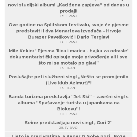
novi studijski album! „Kad žena zapjeva“ od danas u
prodaji!
09. LIPANJ
Ove godine na Splitskom festivalu, svoje će pjesme
predstaviti i dva Menartova izvođača – Hrvoje
Burazer Pavešković i Dario Terglav!
06. LIPANJ
Mile Kekin: “Pjesma ’Ilica i marica - hajka za odrasle’
dokumentaristički opisuje moje privođenje ali i sve
što mi se motalo po glavi”
05. LIPANJ
Poslušajte peti službeni singl „Nešto se promijenilo
(Live klub Azimut)“!
05. LIPANJ
Banda turizma predstavlja “Jet Ski” – završni singl s
albuma “Spašavanje turista u japankama na
Biokovu”!
04. LIPANJ
Seine predstavljaju novi singl „Gori 2“
29. SVIBANJ
Ljeto je pred vratima, a Reper Iz Sobe nosi „Roze