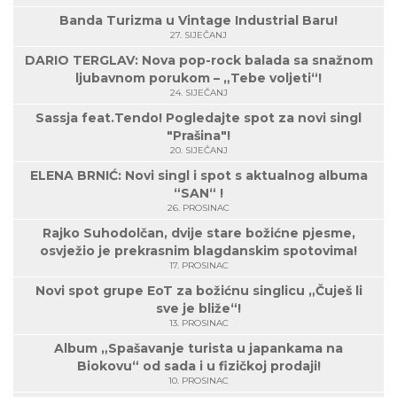
Banda Turizma u Vintage Industrial Baru!
27. SIJEČANJ
DARIO TERGLAV: Nova pop-rock balada sa snažnom
ljubavnom porukom – „Tebe voljeti“!
24. SIJEČANJ
Sassja feat.Tendo! Pogledajte spot za novi singl
"Prašina"!
20. SIJEČANJ
ELENA BRNIĆ: Novi singl i spot s aktualnog albuma
“SAN“ !
26. PROSINAC
Rajko Suhodolčan, dvije stare božićne pjesme,
osvježio je prekrasnim blagdanskim spotovima!
17. PROSINAC
Novi spot grupe EoT za božićnu singlicu „Čuješ li
sve je bliže“!
13. PROSINAC
Album „Spašavanje turista u japankama na
Biokovu“ od sada i u fizičkoj prodaji!
10. PROSINAC