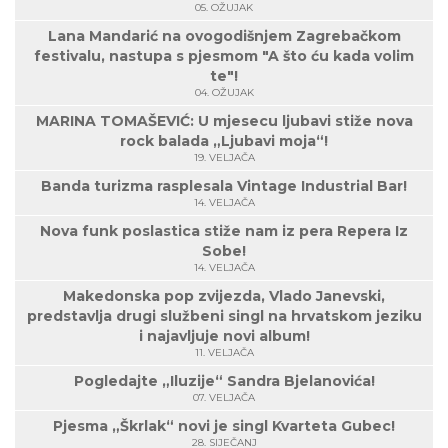
05. OŽUJAK
Lana Mandarić na ovogodišnjem Zagrebačkom
festivalu, nastupa s pjesmom "A što ću kada volim
te"!
04. OŽUJAK
MARINA TOMAŠEVIĆ: U mjesecu ljubavi stiže nova
rock balada „Ljubavi moja“!
19. VELJAČA
Banda turizma rasplesala Vintage Industrial Bar!
14. VELJAČA
Nova funk poslastica stiže nam iz pera Repera Iz
Sobe!
14. VELJAČA
Makedonska pop zvijezda, Vlado Janevski,
predstavlja drugi službeni singl na hrvatskom jeziku
i najavljuje novi album!
11. VELJAČA
Pogledajte „Iluzije“ Sandra Bjelanovića!
07. VELJAČA
Pjesma „Škrlak“ novi je singl Kvarteta Gubec!
28. SIJEČANJ