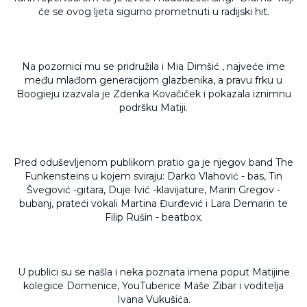
će se ovog ljeta sigurno prometnuti u radijski hit.
Na pozornici mu se pridružila i Mia Dimšić , najveće ime
među mlađom generacijom glazbenika, a pravu frku u
Boogieju izazvala je Zdenka Kovačiček i pokazala iznimnu
podršku Matiji.
Pred oduševljenom publikom pratio ga je njegov band The
Funkensteins u kojem sviraju: Darko Vlahović - bas, Tin
Švegović -gitara, Duje Ivić -klavijature, Marin Gregov -
bubanj, prateći vokali Martina Đurđević i Lara Demarin te
Filip Rušin - beatbox.
U publici su se našla i neka poznata imena poput Matijine
kolegice Domenice, YouTuberice Maše Zibar i voditelja
Ivana Vukušića.