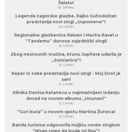
Šalatu!
03. SRPANJ
Legenda zagorske glazbe, Rajko Suhodolčan
predstavlja novi singl „Uspomene“!
23. LIPANJ
Regionalne glazbenice Raiven i Macha Ravel u
“Tandemu” donose zajednički singl!
16. LIPANJ
Zbog nesnosnih vrućina, Krunu Jupitera udarila je
„Sunčanica“!
15. LIPANJ
Reper iz sobe predstavlja novi singl - Moj život je
san!
12. LIPANJ
Klinika Denisa Kataneca u najmračnijem izdanju
dosad na novom albumu „Ununani“
12. LIPANJ
“Gori kuća” u novom spotu Martina Žuneca!
10. LIPANJ
Banda turizma odgovorila Huljiću novim singlom
“Nisan rojen da bude mi lipo”!