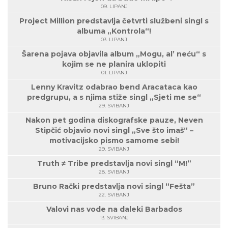
09. LIPANJ
Project Million predstavlja četvrti službeni singl s
albuma „Kontrola“!
03. LIPANJ
Šarena pojava objavila album „Mogu, al’ neću“ s
kojim se ne planira uklopiti
01. LIPANJ
Lenny Kravitz odabrao bend Aracataca kao
predgrupu, a s njima stiže singl „Sjeti me se“
29. SVIBANJ
Nakon pet godina diskografske pauze, Neven
Stipčić objavio novi singl „Sve što imaš“ –
motivacijsko pismo samome sebi!
29. SVIBANJ
Truth ≠ Tribe predstavlja novi singl “M!”
28. SVIBANJ
Bruno Rački predstavlja novi singl “Fešta”
22. SVIBANJ
Valovi nas vode na daleki Barbados
13. SVIBANJ