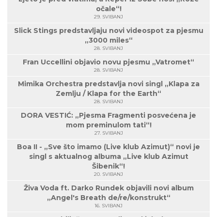
očale“!
29. SVIBANJ
Slick Stings predstavljaju novi videospot za pjesmu
„3000 miles“
28. SVIBANJ
Fran Uccellini objavio novu pjesmu „Vatromet“
28. SVIBANJ
Mimika Orchestra predstavlja novi singl „Klapa za
Zemlju / Klapa for the Earth“
28. SVIBANJ
DORA VESTIĆ: „Pjesma Fragmenti posvećena je
mom preminulom tati“!
27. SVIBANJ
Boa II - „Sve što imamo (Live klub Azimut)“ novi je
singl s aktualnog albuma „Live klub Azimut
Šibenik“!
20. SVIBANJ
Živa Voda ft. Darko Rundek objavili novi album
„Angel's Breath de/re/konstrukt“
16. SVIBANJ