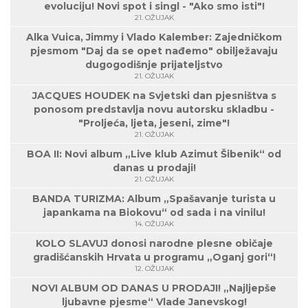
evoluciju! Novi spot i singl - "Ako smo isti"!
21. OŽUJAK
Alka Vuica, Jimmy i Vlado Kalember: Zajedničkom
pjesmom "Daj da se opet nađemo" obilježavaju
dugogodišnje prijateljstvo
21. OŽUJAK
JACQUES HOUDEK na Svjetski dan pjesništva s
ponosom predstavlja novu autorsku skladbu -
"Proljeća, ljeta, jeseni, zime"!
21. OŽUJAK
BOA II: Novi album „Live klub Azimut Šibenik“ od
danas u prodaji!
21. OŽUJAK
BANDA TURIZMA: Album „Spašavanje turista u
japankama na Biokovu“ od sada i na vinilu!
14. OŽUJAK
KOLO SLAVUJ donosi narodne plesne običaje
gradišćanskih Hrvata u programu „Oganj gori“!
12. OŽUJAK
NOVI ALBUM OD DANAS U PRODAJI! „Najljepše
ljubavne pjesme“ Vlade Janevskog!