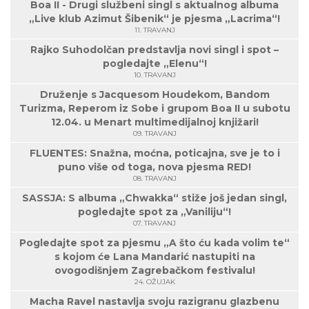
Boa II - Drugi službeni singl s aktualnog albuma
„Live klub Azimut Šibenik“ je pjesma „Lacrima“!
11. TRAVANJ
Rajko Suhodolčan predstavlja novi singl i spot –
pogledajte „Elenu“!
10. TRAVANJ
Druženje s Jacquesom Houdekom, Bandom
Turizma, Reperom iz Sobe i grupom Boa II u subotu
12.04. u Menart multimedijalnoj knjižari!
09. TRAVANJ
FLUENTES: Snažna, moćna, poticajna, sve je to i
puno više od toga, nova pjesma RED!
08. TRAVANJ
SASSJA: S albuma „Chwakka“ stiže još jedan singl,
pogledajte spot za „Vaniliju“!
07. TRAVANJ
Pogledajte spot za pjesmu „A što ću kada volim te“
s kojom će Lana Mandarić nastupiti na
ovogodišnjem Zagrebačkom festivalu!
24. OŽUJAK
Macha Ravel nastavlja svoju razigranu glazbenu