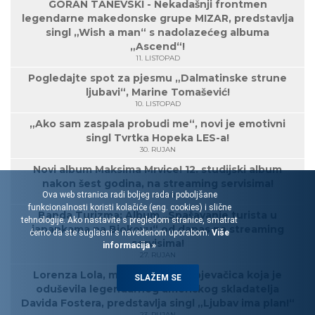
GORAN TANEVSKI - Nekadašnji frontmen
legendarne makedonske grupe MIZAR, predstavlja
singl „Wish a man“ s nadolazećeg albuma
„Ascend“!
11. LISTOPAD
Pogledajte spot za pjesmu „Dalmatinske strune
ljubavi“, Marine Tomašević!
10. LISTOPAD
„Ako sam zaspala probudi me“, novi je emotivni
singl Tvrtka Hopeka LES-a!
30. RUJAN
Novi album Maksima Mrvice! 12. studijski album
nakon šest godina, na streaming servisima!
Ova web stranica radi boljeg rada i poboljšane
27. RUJAN
funkcionalnosti koristi kolačiće (eng. cookies) i slične
Banda Turizma: Album „Spašavanje turista u
tehnologije. Ako nastavite s pregledom stranice, smatrat
japankama na Biokovu“ od danas na streaming
ćemo da ste suglasni s navedenom uporabom.
Više
servisima!
informacija »
27. RUJAN
Lorenza Lola, mlada rovinjska pjevačica koja je
SLAŽEM SE
oduševila legendarnog američkog skladatelja
Davida Fostera, predstavlja singl „Ljubav ima plan!“
23. RUJAN