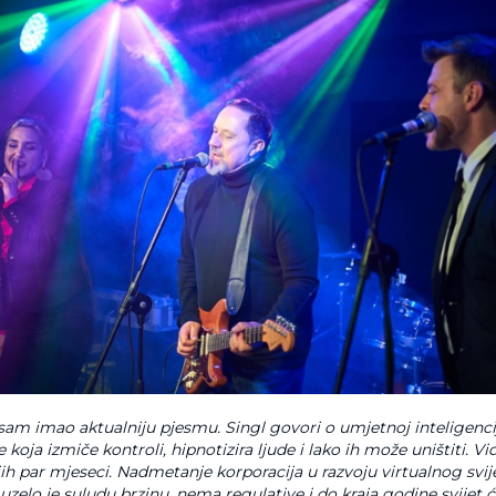
sam imao aktualniju pjesmu. Singl govori o umjetnoj inteligenciji
 koja izmiče kontroli, hipnotizira ljude i lako ih može uništiti. V
ih par mjeseci. Nadmetanje korporacija u razvoju virtualnog svij
 uzelo je suludu brzinu, nema regulative i do kraja godine svijet