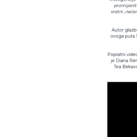
promijenit
sretni ,neće
Autor glazb
ovoga puta S
Popratni video
je Diana Re
Tea Bekavc