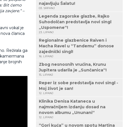
najavljuju Šalatu!
a: Bit ćemo
03. SRPANJ
a zavjere.“ –
Legenda zagorske glazbe, Rajko
Suhodolčan predstavlja novi singl
„Uspomene“!
vni vokal je
23. LIPANJ
 nova članica
Regionalne glazbenice Raiven i
Macha Ravel u “Tandemu” donose
no. Režirala ga
zajednički singl!
ra kamermana
16. LIPANJ
nje brojnih
Zbog nesnosnih vrućina, Krunu
Jupitera udarila je „Sunčanica“!
15. LIPANJ
Reper iz sobe predstavlja novi singl -
Moj život je san!
12. LIPANJ
Klinika Denisa Kataneca u
najmračnijem izdanju dosad na
novom albumu „Ununani“
12. LIPANJ
“Gori kuća” u novom spotu Martina