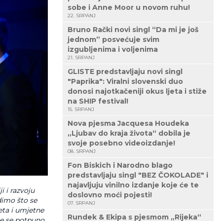
sobe i Anne Moor u novom ruhu!
22. SRPANJ
Bruno Rački novi singl “Da mi je još
jednom” posvećuje svim
izgubljenima i voljenima
21. SRPANJ
GLISTE predstavljaju novi singl
"Paprika": Viralni slovenski duo
donosi najotkačeniji okus ljeta i stiže
na SHIP festival!
15. SRPANJ
Nova pjesma Jacquesa Houdeka
„Ljubav do kraja života“ dobila je
svoje posebno videoizdanje!
08. SRPANJ
Fon Biskich i Narodno blago
predstavljaju singl "BEZ ČOKOLADE" i
najavljuju vinilno izdanje koje će te
 i razvoju
doslovno moći pojesti!
idimo što se
07. SRPANJ
eta i umjetne
Rundek & Ekipa s pjesmom „Rijeka“
 će se potpuno