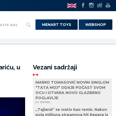
MENART TOYS
WEBSHOP
AJTE NAS
riću, u
Vezani sadržaji
MARKO TOMASOVIĆ NOVIM SINGLOM
"TATA MOJ" ODAJE POČAST SVOM
OCU I OTVARA NOVO GLAZBENO
POGLAVLJE
24. SRPANJ
„Tajland“ se vratio kao remix. Nakon
pola milijuna streamova hit Repera iz