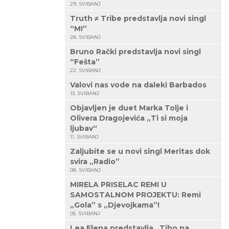
29. SVIBANJ
Truth ≠ Tribe predstavlja novi singl
“M!”
28. SVIBANJ
Bruno Rački predstavlja novi singl
“Fešta”
22. SVIBANJ
Valovi nas vode na daleki Barbados
13. SVIBANJ
Objavljen je duet Marka Tolje i
Olivera Dragojevića „Ti si moja
ljubav“
11. SVIBANJ
Zaljubite se u novi singl Meritas dok
svira „Radio”
08. SVIBANJ
MIRELA PRISELAC REMI U
SAMOSTALNOM PROJEKTU: Remi
„Gola” s „Djevojkama”!
05. SVIBANJ
Lea Elena predstavlja „Tiho na