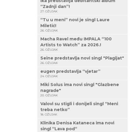
Ika predstavlja debitantski album
“Zadnji dan”!
27. OŽUJAK
“Tu u meni” novi je singl Laure
Miletić!
26. OŽUJAK
Macha Ravel među IMPALA “100
Artists to Watch” za 2026.!
26. OŽUJAK
Seine predstavlja novi singl "Plagijat"
26. OŽUJAK
eugen predstavlja “vjetar”
24. OŽUJAK
Miki Solus ima novi singl "Glazbene
nagrade"
20. OŽUJAK
Valovi su stigli i donijeli singl “Meni
treba netko”
18. OŽUJAK
Klinika Denisa Kataneca ima novi
singl “Lava pod“