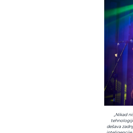
„Nikad ni
tehnologije
dešava zadnj
inteligencije