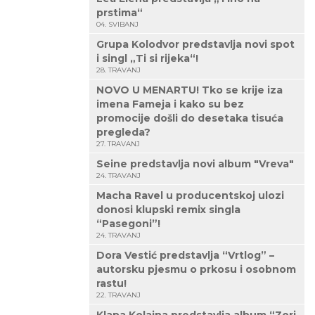
prstima“
04. SVIBANJ
Grupa Kolodvor predstavlja novi spot
i singl „Ti si rijeka“!
28. TRAVANJ
NOVO U MENARTU! Tko se krije iza
imena Fameja i kako su bez
promocije došli do desetaka tisuća
pregleda?
27. TRAVANJ
Seine predstavlja novi album "Vreva"
24. TRAVANJ
Macha Ravel u producentskoj ulozi
donosi klupski remix singla
“Pasegoni”!
24. TRAVANJ
Dora Vestić predstavlja “Vrtlog” –
autorsku pjesmu o prkosu i osobnom
rastu!
22. TRAVANJ