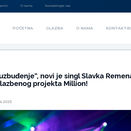
rt.hr
O nama
Kontaktirajte nas
POČETNA
GLAZBA
O NAMA
KONTAKTIR
uzbuđenje“, novi je singl Slavka Remena
lazbenog projekta Million!
4.2023.