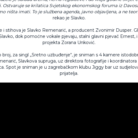
i. Ostvaruje se krilatica Svjetskog ekonomskog foruma iz Davos
mo ništa imati. To je službena agenda, javno objavljena, a ne teorij
rekao je Slavko.
e i stihova je Slavko Remenarić, a producent Zvonimir Dusper. Gla
lavko, dok pomoćne vokale pjevaju, stalni glavni pjevač Ernest, i
projekta Zorana Unković.
 broj, za singl „Sretno uzbuđenje“, je sniman s 4 kamere istodob
menarić, Slavkova supruga, uz direktora fotografije i koordinato
a. Spot je sniman je u zagrebačkom klubu Jiggy bar uz sudjelova
prijatelja.