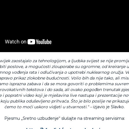
vijek zaostajalo za tehnologijom, a ljudska svijest se nije promije
ti poslove, a mogućosti zlouporabe su ogromne, od kreiranje ub
nog vođenja rata i odlučivanja o upotrebi nuklearnog oružja. Ve
apravo prikaz zlokobne budućnosti. Volio bih da nije tako, ali mis
samo isprazna zabava i da se mora govoriti o problemima suvrem
ovokativnih tekstova i do sada, ali ovako pogođen trenutak pje
 i popratni video koji je mješavina live nastupa i prezentacije no
 koju publika oduševljeno prihvaća. Što je bilo poslije ne prikaz
ćemo to moći uskoro vidjeti u stvarnosti.“ –
izjavio je Slavko.
Pjesmu „Sretno uzbuđenje“ slušajte na streaming servisima: