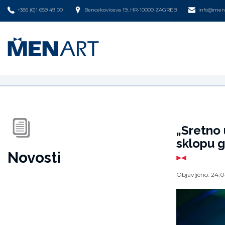
+385 (0)1 659 49 00
Bencekoviceva 19, HR-10000 ZAGREB
info@mena
„Sretno 
sklopu g
Novosti
Objavljeno:
24.0