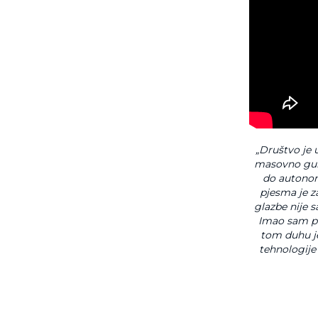
„Društvo je u
masovno gubi
do autonom
pjesma je z
glazbe nije 
Imao sam pr
tom duhu je
tehnologije