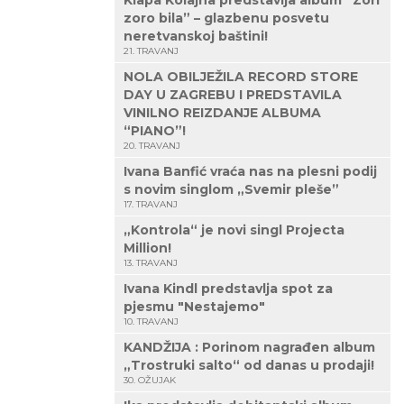
Klapa Kolajna predstavlja album “Zori
zoro bila” – glazbenu posvetu
neretvanskoj baštini!
21. TRAVANJ
NOLA OBILJEŽILA RECORD STORE
DAY U ZAGREBU I PREDSTAVILA
VINILNO REIZDANJE ALBUMA
“PIANO”!
20. TRAVANJ
Ivana Banfić vraća nas na plesni podij
s novim singlom „Svemir pleše”
17. TRAVANJ
„Kontrola“ je novi singl Projecta
Million!
13. TRAVANJ
Ivana Kindl predstavlja spot za
pjesmu "Nestajemo"
10. TRAVANJ
KANDŽIJA : Porinom nagrađen album
„Trostruki salto“ od danas u prodaji!
30. OŽUJAK