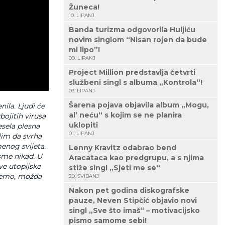
Žuneca!
10. LIPANJ
Banda turizma odgovorila Huljiću
novim singlom “Nisan rojen da bude
mi lipo”!
09. LIPANJ
Project Million predstavlja četvrti
službeni singl s albuma „Kontrola“!
03. LIPANJ
Šarena pojava objavila album „Mogu,
nila. Ljudi će
al’ neću“ s kojim se ne planira
ojitih virusa
uklopiti
sela plesna
01. LIPANJ
lim da svrha
enog svijeta.
Lenny Kravitz odabrao bend
sme nikad. U
Aracataca kao predgrupu, a s njima
ve utopijske
stiže singl „Sjeti me se“
ujemo, možda
29. SVIBANJ
Nakon pet godina diskografske
pauze, Neven Stipčić objavio novi
singl „Sve što imaš“ – motivacijsko
pismo samome sebi!