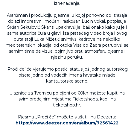
iznenađenja.
Aranžman i produkciju pjesme, u kojoj ponovno do izražaja
dolazi impresivni, moćan i raskošan Lucin vokal, potpisuje
Srđan Sekulović Skansi upakiravši je baš onako kako ju je i
sama autorica čula u glavi. Iza pratećeg video broja i ovog
puta stoji Luka Nižetić snimivši kadrove na nekoliko
mediteranskih lokacija, od otoka Visa do Zadra potrudivši se
samim time da vizual dojmljivo prati atmosferu pjesme i
njezinu poruku.
‘Proći će’ će vjerujemo postići status još jednog autorskog
bisera jedne od vodećih imena hrvatske mlađe
kantautorske scene.
Ulaznice za Tvornicu po cijeni od 60kn možete kupiti na
svim prodajnim mjestima Ticketshopa, kao i na
ticketshop.hr.
Pjesmu „Proći će“ možete slušati i na Deezeru:
https://www.deezer.com/en/album/72561422