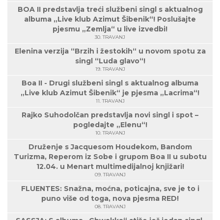
BOA II predstavlja treći službeni singl s aktualnog
albuma „Live klub Azimut Šibenik“! Poslušajte
pjesmu „Zemlja“ u live izvedbi!
30. TRAVANJ
Elenina verzija “Brzih i žestokih“ u novom spotu za
singl “Luda glavo“!
19. TRAVANJ
Boa II - Drugi službeni singl s aktualnog albuma
„Live klub Azimut Šibenik“ je pjesma „Lacrima“!
11. TRAVANJ
Rajko Suhodolčan predstavlja novi singl i spot –
pogledajte „Elenu“!
10. TRAVANJ
Druženje s Jacquesom Houdekom, Bandom
Turizma, Reperom iz Sobe i grupom Boa II u subotu
12.04. u Menart multimedijalnoj knjižari!
09. TRAVANJ
FLUENTES: Snažna, moćna, poticajna, sve je to i
puno više od toga, nova pjesma RED!
08. TRAVANJ