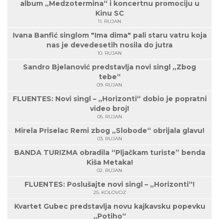
album „Medzotermina“ i koncertnu promociju u
Kinu SC
11. RUJAN
Ivana Banfić singlom "Ima dima" pali staru vatru koja
nas je devedesetih nosila do jutra
10. RUJAN
Sandro Bjelanović predstavlja novi singl „Zbog
tebe“
09. RUJAN
FLUENTES: Novi singl – „Horizonti“ dobio je popratni
video broj!
05. RUJAN
Mirela Priselac Remi zbog „Slobode“ obrijala glavu!
03. RUJAN
BANDA TURIZMA obradila “Pljačkam turiste” benda
Kiša Metaka!
02. RUJAN
FLUENTES: Poslušajte novi singl – „Horizonti“!
25. KOLOVOZ
Kvartet Gubec predstavlja novu kajkavsku popevku
„Potiho“