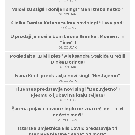
20. OŽUJAK
Valovi su stigli i donijeli singl “Meni treba netko”
18. OŽUJAK
Klinika Denisa Kataneca ima novi singl “Lava pod“
17. OŽUJAK
U prodaji je novi album Leona Brenka „Moment in
Time“ !
09. OŽUJAK
Pogledajte „Divlji ples“ Aleksandra Stajčića u režiji
Dinka Doringa!
05. OŽUJAK
Ivana Kindl predstavlja novi singl “Nestajemo“
02. OŽUJAK
Fluentes predstavlja novi singl “Bezuvjetno”!
Pjesmu o ljubavi na kraju svijeta!
02. OŽUJAK
Šarena pojava novom singlu ne zna reći ne – ni vi
nećete moći!
27. VELJAČA
Istarska umjetnica Elis Lovrić predstavlja tri
prepjeva pjesme “Kanat od mora“