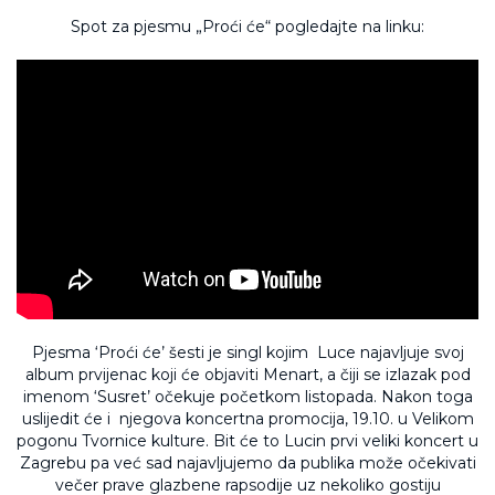
Spot za pjesmu „Proći će“ pogledajte na linku:
Pjesma ‘Proći će’ šesti je singl kojim Luce najavljuje svoj
album prvijenac koji će objaviti Menart, a čiji se izlazak pod
imenom ‘Susret’ očekuje početkom listopada. Nakon toga
uslijedit će i njegova koncertna promocija, 19.10. u Velikom
pogonu Tvornice kulture. Bit će to Lucin prvi veliki koncert u
Zagrebu pa već sad najavljujemo da publika može očekivati
večer prave glazbene rapsodije uz nekoliko gostiju