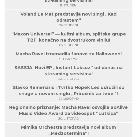
streaming servisima!
11. STUDENI
Voland Le Mat predstavlja novi singl „Kad
odrastem“
06. STUDENI
“Maxon Universal” — kultni album, splitske grupe
TBF, konačno na dvostrukom vinilu!
05. STUDENI
Macha Ravel iznenadila fanove za Halloween!
31. LISTOPAD
SASSJA: Novi EP „Instant Luksuz“ od danas na
streaming servisima!
22. LISTOPAD
Slavko Remenarić i Tvrtko Hopek Les udružili su
snage u novom singlu „Priručnik za tebe“ !
21. LISTOPAD
Regionalno priznanje: Macha Ravel osvojila SoAlive
Music Video Award za videospot “Lutkica”
20. LISTOPAD
Mimika Orchestra predstavlja novi album
„Medzotermina“!