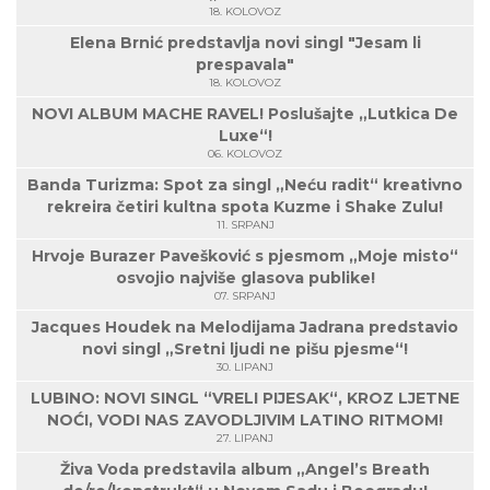
18. KOLOVOZ
Elena Brnić predstavlja novi singl "Jesam li
prespavala"
18. KOLOVOZ
NOVI ALBUM MACHE RAVEL! Poslušajte „Lutkica De
Luxe“!
06. KOLOVOZ
Banda Turizma: Spot za singl „Neću radit“ kreativno
rekreira četiri kultna spota Kuzme i Shake Zulu!
11. SRPANJ
Hrvoje Burazer Pavešković s pjesmom „Moje misto“
osvojio najviše glasova publike!
07. SRPANJ
Jacques Houdek na Melodijama Jadrana predstavio
novi singl „Sretni ljudi ne pišu pjesme“!
30. LIPANJ
LUBINO: NOVI SINGL “VRELI PIJESAK“, KROZ LJETNE
NOĆI, VODI NAS ZAVODLJIVIM LATINO RITMOM!
27. LIPANJ
Živa Voda predstavila album „Angel’s Breath