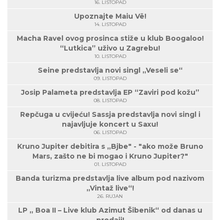
16. LISTOPAD
Upoznajte Maiu Vë!
14. LISTOPAD
Macha Ravel ovog prosinca stiže u klub Boogaloo!
“Lutkica” uživo u Zagrebu!
10. LISTOPAD
Seine predstavlja novi singl „Veseli se“
09. LISTOPAD
Josip Palameta predstavlja EP “Zaviri pod kožu”
08. LISTOPAD
Repčuga u cvijeću! Sassja predstavlja novi singl i
najavljuje koncert u Saxu!
06. LISTOPAD
Kruno Jupiter debitira s „Bjbe" - "ako može Bruno
Mars, zašto ne bi mogao i Kruno Jupiter?"
01. LISTOPAD
Banda turizma predstavlja live album pod nazivom
„Vintaž live“!
26. RUJAN
LP „ Boa II – Live klub Azimut Šibenik“ od danas u