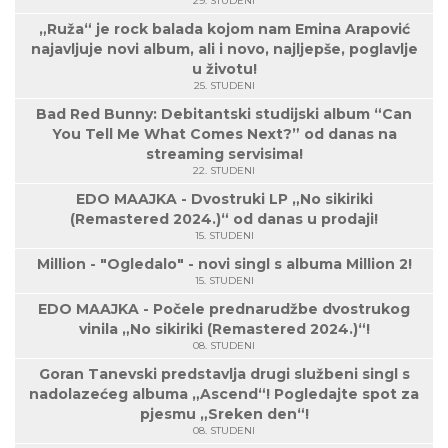
29. STUDENI
„Ruža“ je rock balada kojom nam Emina Arapović
najavljuje novi album, ali i novo, najljepše, poglavlje
u životu!
25. STUDENI
Bad Red Bunny: Debitantski studijski album “Can
You Tell Me What Comes Next?” od danas na
streaming servisima!
22. STUDENI
EDO MAAJKA - Dvostruki LP „No sikiriki
(Remastered 2024.)“ od danas u prodaji!
15. STUDENI
Million - "Ogledalo" - novi singl s albuma Million 2!
15. STUDENI
EDO MAAJKA - Počele prednarudžbe dvostrukog
vinila „No sikiriki (Remastered 2024.)“!
08. STUDENI
Goran Tanevski predstavlja drugi službeni singl s
nadolazećeg albuma „Ascend“! Pogledajte spot za
pjesmu „Sreken den“!
08. STUDENI