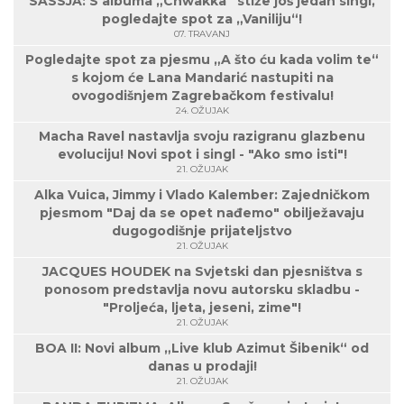
SASSJA: S albuma „Chwakka“ stiže još jedan singl,
pogledajte spot za „Vaniliju“!
07. TRAVANJ
Pogledajte spot za pjesmu „A što ću kada volim te“
s kojom će Lana Mandarić nastupiti na
ovogodišnjem Zagrebačkom festivalu!
24. OŽUJAK
Macha Ravel nastavlja svoju razigranu glazbenu
evoluciju! Novi spot i singl - "Ako smo isti"!
21. OŽUJAK
Alka Vuica, Jimmy i Vlado Kalember: Zajedničkom
pjesmom "Daj da se opet nađemo" obilježavaju
dugogodišnje prijateljstvo
21. OŽUJAK
JACQUES HOUDEK na Svjetski dan pjesništva s
ponosom predstavlja novu autorsku skladbu -
"Proljeća, ljeta, jeseni, zime"!
21. OŽUJAK
BOA II: Novi album „Live klub Azimut Šibenik“ od
danas u prodaji!
21. OŽUJAK