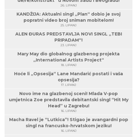
de/re/konstrukt“ u Novom Sadu i Beogradu!
26. LIPANJ
KANDŽIJA: Aktualni singl „Plan“ dobio je svoj
popratni video broj sniman mobitelom!
25. LIPANJ
ALEN ĐURAS PREDSTAVLJA NOVI SINGL „TEBI
PRIPADAM“!
23. LIPANJ
Mary May dio globalnog glazbenog projekta
„International Artists Project“
18. LIPANJ
Hoće li „Opsesija“ Lane Mandarić postati i vaša
opsesija?
17. LIPANJ
Novo ime na glazbenoj sceni! Mlada V-pop
umjetnica Zoe predstavila debitantski singl “Hit My
Head” u Zagrebu!
16. LIPANJ
Macha Ravel je “Lutkica”! Stigao je avangardni pop
singl na francusko-hrvatskom jeziku!
16. LIPANJ