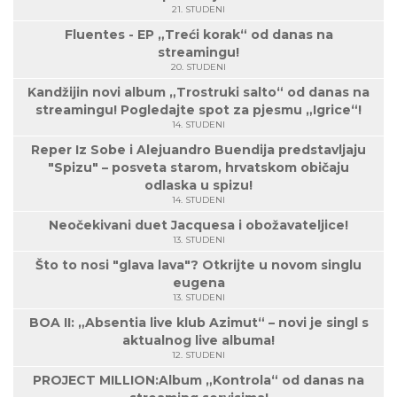
21. STUDENI
Fluentes - EP „Treći korak“ od danas na
streamingu!
20. STUDENI
Kandžijin novi album „Trostruki salto“ od danas na
streamingu! Pogledajte spot za pjesmu „Igrice“!
14. STUDENI
Reper Iz Sobe i Alejuandro Buendija predstavljaju
"Spizu" – posveta starom, hrvatskom običaju
odlaska u spizu!
14. STUDENI
Neočekivani duet Jacquesa i obožavateljice!
13. STUDENI
Što to nosi "glava lava"? Otkrijte u novom singlu
eugena
13. STUDENI
BOA II: „Absentia live klub Azimut“ – novi je singl s
aktualnog live albuma!
12. STUDENI
PROJECT MILLION:Album „Kontrola“ od danas na