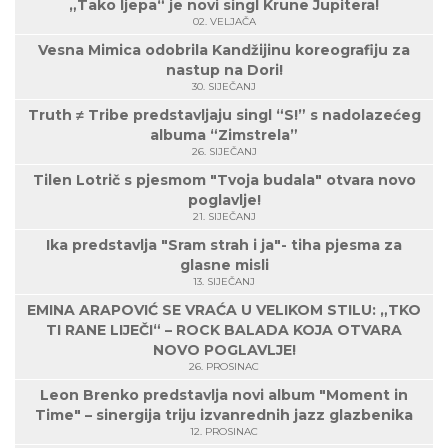
„Tako ljepa“ je novi singl Krune Jupitera!
02. VELJAČA
Vesna Mimica odobrila Kandžijinu koreografiju za
nastup na Dori!
30. SIJEČANJ
Truth ≠ Tribe predstavljaju singl “S!” s nadolazećeg
albuma “Zimstrela”
26. SIJEČANJ
Tilen Lotrič s pjesmom "Tvoja budala" otvara novo
poglavlje!
21. SIJEČANJ
Ika predstavlja "Sram strah i ja"- tiha pjesma za
glasne misli
13. SIJEČANJ
EMINA ARAPOVIĆ SE VRAĆA U VELIKOM STILU: „TKO
TI RANE LIJEČI“ – ROCK BALADA KOJA OTVARA
NOVO POGLAVLJE!
26. PROSINAC
Leon Brenko predstavlja novi album "Moment in
Time" – sinergija triju izvanrednih jazz glazbenika
12. PROSINAC