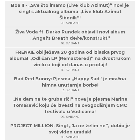
Boa II - „Sve što imamo (Live klub Azimut)“ novi je
singl s aktualnog albuma „Live klub Azimut
Šibenik“!
20. SVIBANJ
Živa Voda ft. Darko Rundek objavili novi album
„Angel's Breath de/re/konstrukt“
16. SVIBANJ
FRENKIE obilježava 20 godina od izlaska prvog
albuma! „Odličan LP (Remastered)“ na dvostrukom
vinilu u boji od danas u prodaji!
16. SVIBANJ
Bad Red Bunny: Pjesma „Happy Sad“ je mračna
himna unutarnje borbe!
13. SVIBANJ
„Ne dam na te grube riči“ nova je pjesma Marine
Tomašević koju će izvesti na ovogodišnjem CMC
festivalu u Vodicama!
06. SVIBANJ
PROJECT MILLION: Singl „Ja ne želim ne“, dobio je
svoj video uradak!
05. SVIBANJ