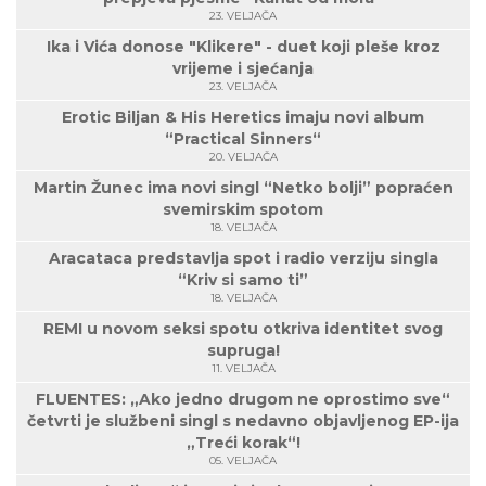
23. VELJAČA
Ika i Vića donose "Klikere" - duet koji pleše kroz
vrijeme i sjećanja
23. VELJAČA
Erotic Biljan & His Heretics imaju novi album
“Practical Sinners“
20. VELJAČA
Martin Žunec ima novi singl “Netko bolji” popraćen
svemirskim spotom
18. VELJAČA
Aracataca predstavlja spot i radio verziju singla
“Kriv si samo ti”
18. VELJAČA
REMI u novom seksi spotu otkriva identitet svog
supruga!
11. VELJAČA
FLUENTES: „Ako jedno drugom ne oprostimo sve“
četvrti je službeni singl s nedavno objavljenog EP-ija
„Treći korak“!
05. VELJAČA