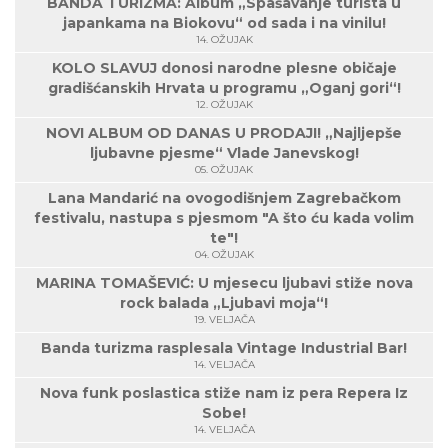
BANDA TURIZMA: Album „Spašavanje turista u
japankama na Biokovu“ od sada i na vinilu!
14. OŽUJAK
KOLO SLAVUJ donosi narodne plesne običaje
gradišćanskih Hrvata u programu „Oganj gori“!
12. OŽUJAK
NOVI ALBUM OD DANAS U PRODAJI! „Najljepše
ljubavne pjesme“ Vlade Janevskog!
05. OŽUJAK
Lana Mandarić na ovogodišnjem Zagrebačkom
festivalu, nastupa s pjesmom "A što ću kada volim
te"!
04. OŽUJAK
MARINA TOMAŠEVIĆ: U mjesecu ljubavi stiže nova
rock balada „Ljubavi moja“!
19. VELJAČA
Banda turizma rasplesala Vintage Industrial Bar!
14. VELJAČA
Nova funk poslastica stiže nam iz pera Repera Iz
Sobe!
14. VELJAČA