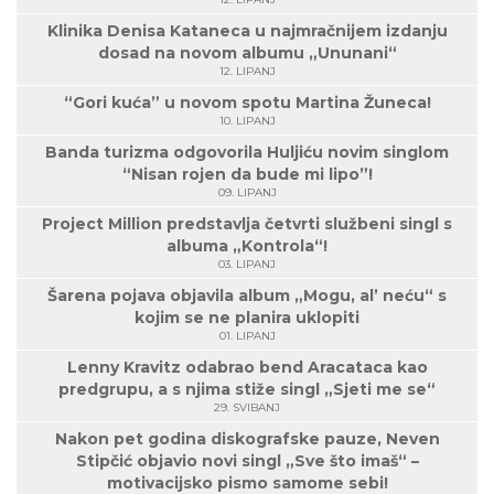
Klinika Denisa Kataneca u najmračnijem izdanju
dosad na novom albumu „Ununani“
12. LIPANJ
“Gori kuća” u novom spotu Martina Žuneca!
10. LIPANJ
Banda turizma odgovorila Huljiću novim singlom
“Nisan rojen da bude mi lipo”!
09. LIPANJ
Project Million predstavlja četvrti službeni singl s
albuma „Kontrola“!
03. LIPANJ
Šarena pojava objavila album „Mogu, al’ neću“ s
kojim se ne planira uklopiti
01. LIPANJ
Lenny Kravitz odabrao bend Aracataca kao
predgrupu, a s njima stiže singl „Sjeti me se“
29. SVIBANJ
Nakon pet godina diskografske pauze, Neven
Stipčić objavio novi singl „Sve što imaš“ –
motivacijsko pismo samome sebi!