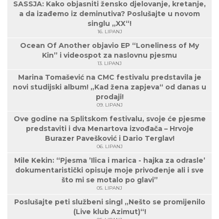
SASSJA: Kako objasniti žensko djelovanje, kretanje,
a da izađemo iz deminutiva? Poslušajte u novom
singlu „XX“!
16. LIPANJ
Ocean Of Another objavio EP “Loneliness of My
Kin” i videospot za naslovnu pjesmu
13. LIPANJ
Marina Tomašević na CMC festivalu predstavila je
novi studijski album! „Kad žena zapjeva“ od danas u
prodaji!
09. LIPANJ
Ove godine na Splitskom festivalu, svoje će pjesme
predstaviti i dva Menartova izvođača – Hrvoje
Burazer Pavešković i Dario Terglav!
06. LIPANJ
Mile Kekin: “Pjesma ’Ilica i marica - hajka za odrasle’
dokumentaristički opisuje moje privođenje ali i sve
što mi se motalo po glavi”
05. LIPANJ
Poslušajte peti službeni singl „Nešto se promijenilo
(Live klub Azimut)“!