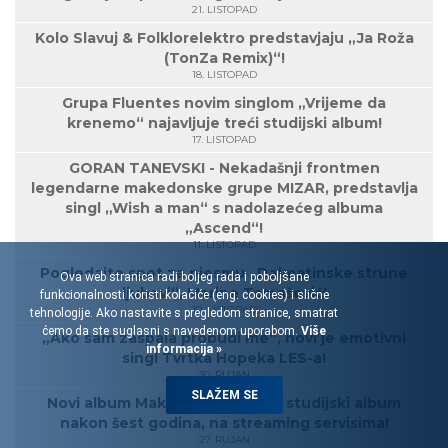
21. LISTOPAD
Kolo Slavuj & Folklorelektro predstavjaju „Ja Roža
(TonZa Remix)“!
18. LISTOPAD
Grupa Fluentes novim singlom „Vrijeme da
krenemo“ najavljuje treći studijski album!
17. LISTOPAD
GORAN TANEVSKI - Nekadašnji frontmen
legendarne makedonske grupe MIZAR, predstavlja
singl „Wish a man“ s nadolazećeg albuma
„Ascend“!
11. LISTOPAD
Pogledajte spot za pjesmu „Dalmatinske strune
Ova web stranica radi boljeg rada i poboljšane
ljubavi“, Marine Tomašević!
funkcionalnosti koristi kolačiće (eng. cookies) i slične
10. LISTOPAD
tehnologije. Ako nastavite s pregledom stranice, smatrat
ćemo da ste suglasni s navedenom uporabom.
Više
„Ako sam zaspala probudi me“, novi je emotivni
informacija »
singl Tvrtka Hopeka LES-a!
30. RUJAN
SLAŽEM SE
Novi album Maksima Mrvice! 12. studijski album
nakon šest godina, na streaming servisima!
27. RUJAN