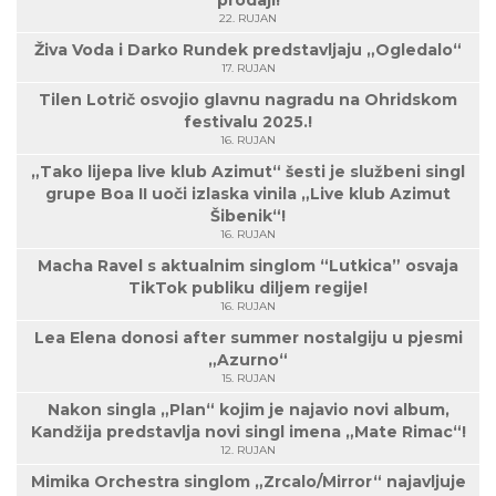
prodaji!
22. RUJAN
Živa Voda i Darko Rundek predstavljaju „Ogledalo“
17. RUJAN
Tilen Lotrič osvojio glavnu nagradu na Ohridskom
festivalu 2025.!
16. RUJAN
„Tako lijepa live klub Azimut“ šesti je službeni singl
grupe Boa II uoči izlaska vinila „Live klub Azimut
Šibenik“!
16. RUJAN
Macha Ravel s aktualnim singlom “Lutkica” osvaja
TikTok publiku diljem regije!
16. RUJAN
Lea Elena donosi after summer nostalgiju u pjesmi
„Azurno“
15. RUJAN
Nakon singla „Plan“ kojim je najavio novi album,
Kandžija predstavlja novi singl imena „Mate Rimac“!
12. RUJAN
Mimika Orchestra singlom „Zrcalo/Mirror“ najavljuje