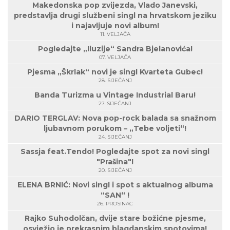
Makedonska pop zvijezda, Vlado Janevski,
predstavlja drugi službeni singl na hrvatskom jeziku
i najavljuje novi album!
11. VELJAČA
Pogledajte „Iluzije“ Sandra Bjelanovića!
07. VELJAČA
Pjesma „Škrlak“ novi je singl Kvarteta Gubec!
28. SIJEČANJ
Banda Turizma u Vintage Industrial Baru!
27. SIJEČANJ
DARIO TERGLAV: Nova pop-rock balada sa snažnom
ljubavnom porukom – „Tebe voljeti“!
24. SIJEČANJ
Sassja feat.Tendo! Pogledajte spot za novi singl
"Prašina"!
20. SIJEČANJ
ELENA BRNIĆ: Novi singl i spot s aktualnog albuma
“SAN“ !
26. PROSINAC
Rajko Suhodolčan, dvije stare božićne pjesme,
osvježio je prekrasnim blagdanskim spotovima!