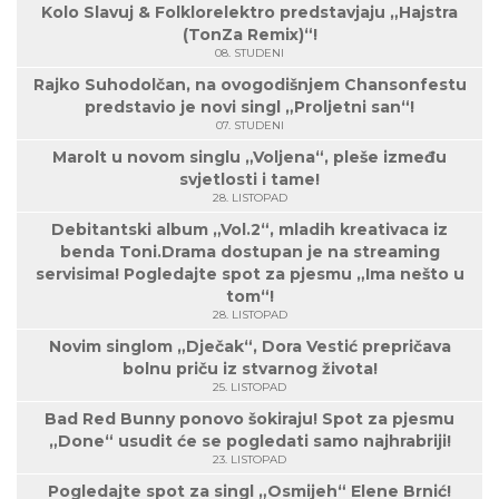
Kolo Slavuj & Folklorelektro predstavjaju „Hajstra
(TonZa Remix)“!
08. STUDENI
Rajko Suhodolčan, na ovogodišnjem Chansonfestu
predstavio je novi singl „Proljetni san“!
07. STUDENI
Marolt u novom singlu „Voljena“, pleše između
svjetlosti i tame!
28. LISTOPAD
Debitantski album „Vol.2“, mladih kreativaca iz
benda Toni.Drama dostupan je na streaming
servisima! Pogledajte spot za pjesmu „Ima nešto u
tom“!
28. LISTOPAD
Novim singlom „Dječak“, Dora Vestić prepričava
bolnu priču iz stvarnog života!
25. LISTOPAD
Bad Red Bunny ponovo šokiraju! Spot za pjesmu
„Done“ usudit će se pogledati samo najhrabriji!
23. LISTOPAD
Pogledajte spot za singl „Osmijeh“ Elene Brnić!