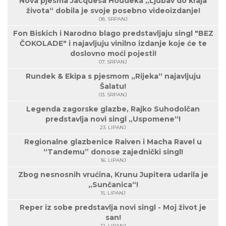
Nova pjesma Jacquesa Houdeka „Ljubav do kraja
života“ dobila je svoje posebno videoizdanje!
08. SRPANJ
Fon Biskich i Narodno blago predstavljaju singl "BEZ
ČOKOLADE" i najavljuju vinilno izdanje koje će te
doslovno moći pojesti!
07. SRPANJ
Rundek & Ekipa s pjesmom „Rijeka“ najavljuju
Šalatu!
03. SRPANJ
Legenda zagorske glazbe, Rajko Suhodolčan
predstavlja novi singl „Uspomene“!
23. LIPANJ
Regionalne glazbenice Raiven i Macha Ravel u
“Tandemu” donose zajednički singl!
16. LIPANJ
Zbog nesnosnih vrućina, Krunu Jupitera udarila je
„Sunčanica“!
15. LIPANJ
Reper iz sobe predstavlja novi singl - Moj život je
san!
12. LIPANJ