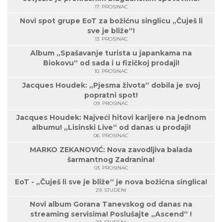
17. PROSINAC
Novi spot grupe EoT za božićnu singlicu „Čuješ li
sve je bliže“!
13. PROSINAC
Album „Spašavanje turista u japankama na
Biokovu“ od sada i u fizičkoj prodaji!
10. PROSINAC
Jacques Houdek: „Pjesma života“ dobila je svoj
popratni spot!
09. PROSINAC
Jacques Houdek: Najveći hitovi karijere na jednom
albumu! „Lisinski Live“ od danas u prodaji!
06. PROSINAC
MARKO ZEKANOVIĆ: Nova zavodljiva balada
šarmantnog Zadranina!
03. PROSINAC
EoT - „Čuješ li sve je bliže“ je nova božićna singlica!
29. STUDENI
Novi album Gorana Tanevskog od danas na
streaming servisima! Poslušajte „Ascend“ !