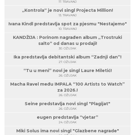
17. TRAVANJ
„Kontrola“ je novi singl Projecta Million!
13. TRAVANJ
Ivana Kindl predstavlja spot za pjesmu "Nestajemo"
10. TRAVANJ
KANDŽIJA : Porinom nagrađen album „Trostruki
salto“ od danas u prodaji!
30. OŽUJAK
Ika predstavlja debitantski album “Zadnji dan”!
27. OŽUJAK
“Tu u meni” novi je singl Laure Miletić!
26. OŽUJAK
Macha Ravel među IMPALA “100 Artists to Watch”
za 2026.!
26. OŽUJAK
Seine predstavlja novi singl "Plagijat"
26. OŽUJAK
eugen predstavlja “vjetar”
24. OŽUJAK
Miki Solus ima novi singl "Glazbene nagrade"