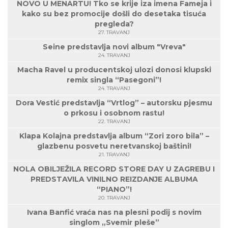
NOVO U MENARTU! Tko se krije iza imena Fameja i
kako su bez promocije došli do desetaka tisuća
pregleda?
27. TRAVANJ
Seine predstavlja novi album "Vreva"
24. TRAVANJ
Macha Ravel u producentskoj ulozi donosi klupski
remix singla “Pasegoni”!
24. TRAVANJ
Dora Vestić predstavlja “Vrtlog” – autorsku pjesmu
o prkosu i osobnom rastu!
22. TRAVANJ
Klapa Kolajna predstavlja album “Zori zoro bila” –
glazbenu posvetu neretvanskoj baštini!
21. TRAVANJ
NOLA OBILJEŽILA RECORD STORE DAY U ZAGREBU I
PREDSTAVILA VINILNO REIZDANJE ALBUMA
“PIANO”!
20. TRAVANJ
Ivana Banfić vraća nas na plesni podij s novim
singlom „Svemir pleše”