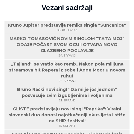
Vezani sadržaji
Kruno Jupiter predstavlja remiks singla "Sunčanica"
06. KOLOVOZ
MARKO TOMASOVIĆ NOVIM SINGLOM "TATA MOJ"
ODAJE POČAST SVOM OCU I OTVARA NOVO
GLAZBENO POGLAVLJE
24. SRPANJ
„Tajland“ se vratio kao remix. Nakon pola milijuna
streamova hit Repera iz sobe i Anne Moor u novom
ruhu!
22. SRPANJ
Bruno Rački novi singl “Da mi je još jednom”
posvećuje svim izgubljenima i voljenima
21. SRPANJ
GLISTE predstavljaju novi singl "Paprika": Viralni
slovenski duo donosi najotkačeniji okus ljeta i stiže
na SHIP festival!
15. SRPANJ