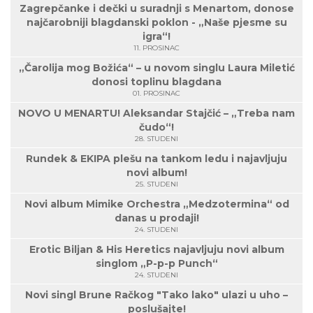
Zagrepčanke i dečki u suradnji s Menartom, donose
najčarobniji blagdanski poklon - „Naše pjesme su
igra“!
11. PROSINAC
„Čarolija mog Božića“ – u novom singlu Laura Miletić
donosi toplinu blagdana
01. PROSINAC
NOVO U MENARTU! Aleksandar Stajčić – „Treba nam
čudo“!
28. STUDENI
Rundek & EKIPA plešu na tankom ledu i najavljuju
novi album!
25. STUDENI
Novi album Mimike Orchestra „Medzotermina“ od
danas u prodaji!
24. STUDENI
Erotic Biljan & His Heretics najavljuju novi album
singlom „P-p-p Punch“
24. STUDENI
Novi singl Brune Račkog "Tako lako" ulazi u uho –
poslušajte!