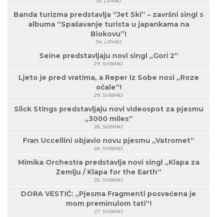
05. LIPANJ
Banda turizma predstavlja “Jet Ski” – završni singl s
albuma “Spašavanje turista u japankama na
Biokovu”!
04. LIPANJ
Seine predstavljaju novi singl „Gori 2“
29. SVIBANJ
Ljeto je pred vratima, a Reper Iz Sobe nosi „Roze
očale“!
29. SVIBANJ
Slick Stings predstavljaju novi videospot za pjesmu
„3000 miles“
28. SVIBANJ
Fran Uccellini objavio novu pjesmu „Vatromet“
28. SVIBANJ
Mimika Orchestra predstavlja novi singl „Klapa za
Zemlju / Klapa for the Earth“
28. SVIBANJ
DORA VESTIĆ: „Pjesma Fragmenti posvećena je
mom preminulom tati“!
27. SVIBANJ