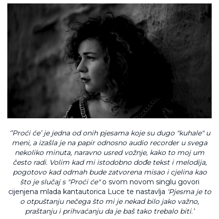
‘’Proći će’ je jedna od onih pjesama koje su dugo "kuhale" u
meni, a izašla je na papir odnosno audio recorder u svega
nekoliko minuta, naravno usred vožnje, kako to moj um
često radi. Volim kad mi istodobno dođe tekst i melodija,
pogotovo kad odmah bude zatvorena misao i cjelina kao
što je slučaj s "Proći će"
o svom novom singlu govori
cijenjena mlada kantautorica Luce te nastavlja
‘Pjesma je to
o otpuštanju nečega što mi je nekad bilo jako važno,
praštanju i prihvaćanju da je baš tako trebalo biti.’