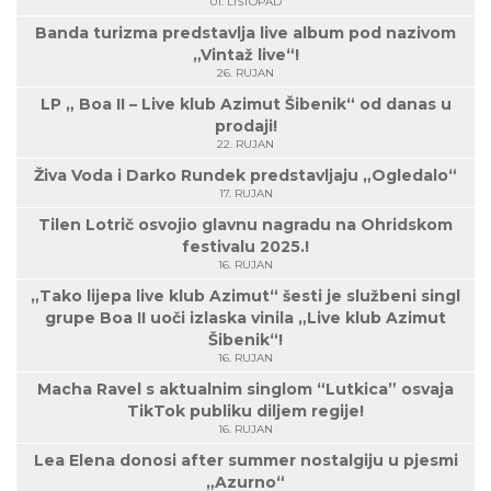
01. LISTOPAD
Banda turizma predstavlja live album pod nazivom
„Vintaž live“!
26. RUJAN
LP „ Boa II – Live klub Azimut Šibenik“ od danas u
prodaji!
22. RUJAN
Živa Voda i Darko Rundek predstavljaju „Ogledalo“
17. RUJAN
Tilen Lotrič osvojio glavnu nagradu na Ohridskom
festivalu 2025.!
16. RUJAN
„Tako lijepa live klub Azimut“ šesti je službeni singl
grupe Boa II uoči izlaska vinila „Live klub Azimut
Šibenik“!
16. RUJAN
Macha Ravel s aktualnim singlom “Lutkica” osvaja
TikTok publiku diljem regije!
16. RUJAN
Lea Elena donosi after summer nostalgiju u pjesmi
„Azurno“