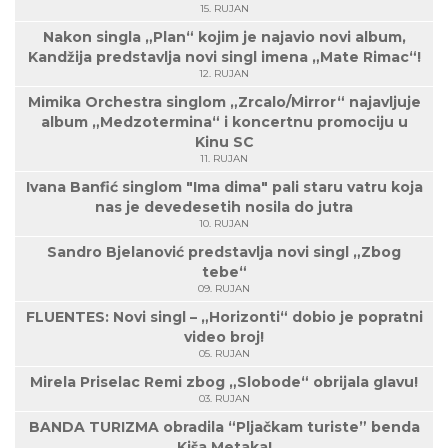
15. RUJAN
Nakon singla „Plan“ kojim je najavio novi album,
Kandžija predstavlja novi singl imena „Mate Rimac“!
12. RUJAN
Mimika Orchestra singlom „Zrcalo/Mirror“ najavljuje
album „Medzotermina“ i koncertnu promociju u
Kinu SC
11. RUJAN
Ivana Banfić singlom "Ima dima" pali staru vatru koja
nas je devedesetih nosila do jutra
10. RUJAN
Sandro Bjelanović predstavlja novi singl „Zbog
tebe“
09. RUJAN
FLUENTES: Novi singl – „Horizonti“ dobio je popratni
video broj!
05. RUJAN
Mirela Priselac Remi zbog „Slobode“ obrijala glavu!
03. RUJAN
BANDA TURIZMA obradila “Pljačkam turiste” benda
Kiša Metaka!