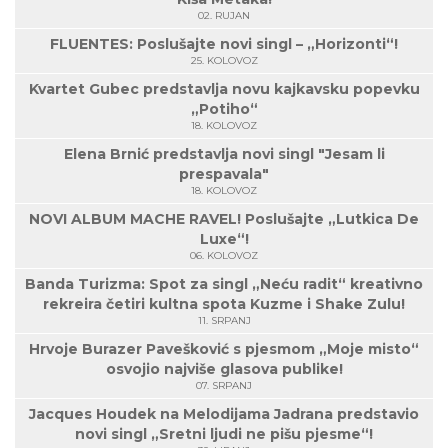
02. RUJAN
FLUENTES: Poslušajte novi singl – „Horizonti“!
25. KOLOVOZ
Kvartet Gubec predstavlja novu kajkavsku popevku
„Potiho“
18. KOLOVOZ
Elena Brnić predstavlja novi singl "Jesam li
prespavala"
18. KOLOVOZ
NOVI ALBUM MACHE RAVEL! Poslušajte „Lutkica De
Luxe“!
06. KOLOVOZ
Banda Turizma: Spot za singl „Neću radit“ kreativno
rekreira četiri kultna spota Kuzme i Shake Zulu!
11. SRPANJ
Hrvoje Burazer Pavešković s pjesmom „Moje misto“
osvojio najviše glasova publike!
07. SRPANJ
Jacques Houdek na Melodijama Jadrana predstavio
novi singl „Sretni ljudi ne pišu pjesme“!