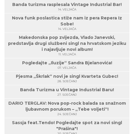
Banda turizma rasplesala Vintage Industrial Bar!
14. VELJAČA
Nova funk poslastica stiže nam iz pera Repera Iz
Sobe!
14. VELJAČA
Makedonska pop zvijezda, Vlado Janevski,
predstavlja drugi službeni singl na hrvatskom jeziku
i najavljuje novi album!
11. VELJAČA
Pogledajte „Iluzije“ Sandra Bjelanovića!
07. VELJAČA
Pjesma „Škrlak“ novi je singl Kvarteta Gubec!
28. SIJEČANJ
Banda Turizma u Vintage Industrial Baru!
27. SIJEČANJ
DARIO TERGLAV: Nova pop-rock balada sa snažnom
ljubavnom porukom – „Tebe voljeti“!
24. SIJEČANJ
Sassja feat.Tendo! Pogledajte spot za novi singl
"Prašina"!
20. SIJEČANJ