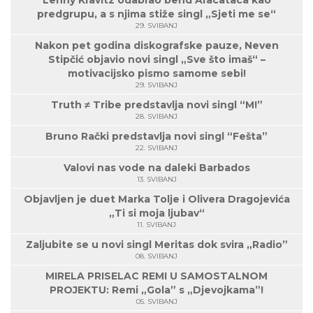
Lenny Kravitz odabrao bend Aracataca kao
predgrupu, a s njima stiže singl „Sjeti me se“
29. SVIBANJ
Nakon pet godina diskografske pauze, Neven
Stipčić objavio novi singl „Sve što imaš“ –
motivacijsko pismo samome sebi!
29. SVIBANJ
Truth ≠ Tribe predstavlja novi singl “M!”
28. SVIBANJ
Bruno Rački predstavlja novi singl “Fešta”
22. SVIBANJ
Valovi nas vode na daleki Barbados
13. SVIBANJ
Objavljen je duet Marka Tolje i Olivera Dragojevića
„Ti si moja ljubav“
11. SVIBANJ
Zaljubite se u novi singl Meritas dok svira „Radio”
08. SVIBANJ
MIRELA PRISELAC REMI U SAMOSTALNOM
PROJEKTU: Remi „Gola” s „Djevojkama”!
05. SVIBANJ