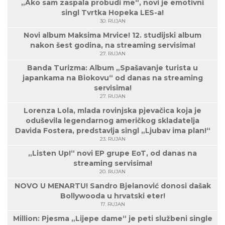
„Ako sam zaspala probudi me“, novi je emotivni
singl Tvrtka Hopeka LES-a!
30. RUJAN
Novi album Maksima Mrvice! 12. studijski album
nakon šest godina, na streaming servisima!
27. RUJAN
Banda Turizma: Album „Spašavanje turista u
japankama na Biokovu“ od danas na streaming
servisima!
27. RUJAN
Lorenza Lola, mlada rovinjska pjevačica koja je
oduševila legendarnog američkog skladatelja
Davida Fostera, predstavlja singl „Ljubav ima plan!“
23. RUJAN
„Listen Up!“ novi EP grupe EoT, od danas na
streaming servisima!
20. RUJAN
NOVO U MENARTU! Sandro Bjelanović donosi dašak
Bollywooda u hrvatski eter!
17. RUJAN
Million: Pjesma „Lijepe dame“ je peti službeni single