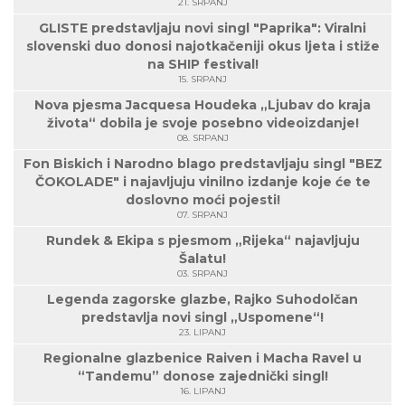
21. SRPANJ
GLISTE predstavljaju novi singl "Paprika": Viralni
slovenski duo donosi najotkačeniji okus ljeta i stiže
na SHIP festival!
15. SRPANJ
Nova pjesma Jacquesa Houdeka „Ljubav do kraja
života“ dobila je svoje posebno videoizdanje!
08. SRPANJ
Fon Biskich i Narodno blago predstavljaju singl "BEZ
ČOKOLADE" i najavljuju vinilno izdanje koje će te
doslovno moći pojesti!
07. SRPANJ
Rundek & Ekipa s pjesmom „Rijeka“ najavljuju
Šalatu!
03. SRPANJ
Legenda zagorske glazbe, Rajko Suhodolčan
predstavlja novi singl „Uspomene“!
23. LIPANJ
Regionalne glazbenice Raiven i Macha Ravel u
“Tandemu” donose zajednički singl!
16. LIPANJ