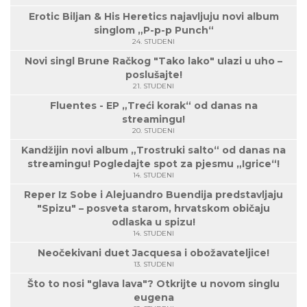
Erotic Biljan & His Heretics najavljuju novi album
singlom „P-p-p Punch“
24. STUDENI
Novi singl Brune Račkog "Tako lako" ulazi u uho –
poslušajte!
21. STUDENI
Fluentes - EP „Treći korak“ od danas na
streamingu!
20. STUDENI
Kandžijin novi album „Trostruki salto“ od danas na
streamingu! Pogledajte spot za pjesmu „Igrice“!
14. STUDENI
Reper Iz Sobe i Alejuandro Buendija predstavljaju
"Spizu" – posveta starom, hrvatskom običaju
odlaska u spizu!
14. STUDENI
Neočekivani duet Jacquesa i obožavateljice!
13. STUDENI
Što to nosi "glava lava"? Otkrijte u novom singlu
eugena