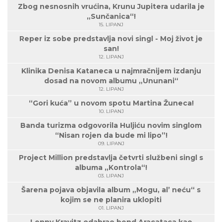
Zbog nesnosnih vrućina, Krunu Jupitera udarila je
„Sunčanica“!
15. LIPANJ
Reper iz sobe predstavlja novi singl - Moj život je
san!
12. LIPANJ
Klinika Denisa Kataneca u najmračnijem izdanju
dosad na novom albumu „Ununani“
12. LIPANJ
“Gori kuća” u novom spotu Martina Žuneca!
10. LIPANJ
Banda turizma odgovorila Huljiću novim singlom
“Nisan rojen da bude mi lipo”!
09. LIPANJ
Project Million predstavlja četvrti službeni singl s
albuma „Kontrola“!
03. LIPANJ
Šarena pojava objavila album „Mogu, al’ neću“ s
kojim se ne planira uklopiti
01. LIPANJ