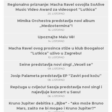
Regionalno priznanje: Macha Ravel osvojila SoAlive
Music Video Award za videospot “Lutkica”
20. LISTOPAD
Mimika Orchestra predstavlja novi album
„Medzotermina“!
16. LISTOPAD
Upoznajte Maiu Vë!
14. LISTOPAD
Macha Ravel ovog prosinca stiže u klub Boogaloo!
“Lutkica” uživo u Zagrebu!
10. LISTOPAD
Seine predstavlja novi singl „Veseli se“
09. LISTOPAD
Josip Palameta predstavlja EP “Zaviri pod kožu”
08. LISTOPAD
Repčuga u cvijeću! Sassja predstavlja novi singl i
najavljuje koncert u Saxu!
06. LISTOPAD
Kruno Jupiter debitira s „Bjbe" - "ako može Bruno
Mars, zašto ne bi mogao i Kruno Jupiter?"