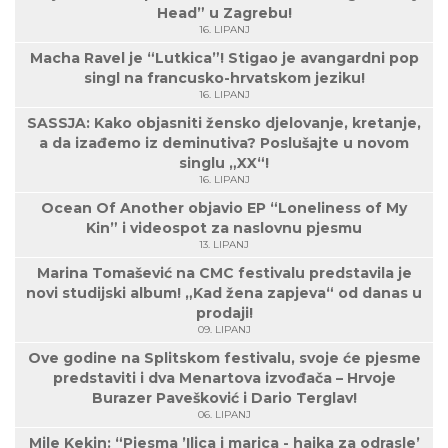
Head” u Zagrebu!
16. LIPANJ
Macha Ravel je “Lutkica”! Stigao je avangardni pop
singl na francusko-hrvatskom jeziku!
16. LIPANJ
SASSJA: Kako objasniti žensko djelovanje, kretanje,
a da izađemo iz deminutiva? Poslušajte u novom
singlu „XX“!
16. LIPANJ
Ocean Of Another objavio EP “Loneliness of My
Kin” i videospot za naslovnu pjesmu
13. LIPANJ
Marina Tomašević na CMC festivalu predstavila je
novi studijski album! „Kad žena zapjeva“ od danas u
prodaji!
09. LIPANJ
Ove godine na Splitskom festivalu, svoje će pjesme
predstaviti i dva Menartova izvođača – Hrvoje
Burazer Pavešković i Dario Terglav!
06. LIPANJ
Mile Kekin: “Pjesma ’Ilica i marica - hajka za odrasle’