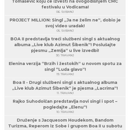
Tomašević koju će izvesti na ovogodišnjem CMC
festivalu u Vodicama!
06. SVIBANJ
PROJECT MILLION: Singl „Ja ne želim ne“, dobio je
svoj video uradak!
05. SVIBANJ
BOA II predstavlja treći službeni singl s aktualnog
albuma „Live klub Azimut Šibenik“! Poslušajte
pjesmu „Zemlja“ u live izvedbi!
30. TRAVANJ
Elenina verzija “Brzih i žestokih“ u novom spotu za
singl “Luda glavo“!
19. TRAVANJ
Boa II - Drugi službeni singl s aktualnog albuma
„Live klub Azimut Šibenik“ je pjesma „Lacrima“!
11. TRAVANJ
Rajko Suhodolčan predstavlja novi singl i spot –
pogledajte „Elenu“!
10. TRAVANJ
Druženje s Jacquesom Houdekom, Bandom
Turizma, Reperom iz Sobe i grupom Boa II u subotu