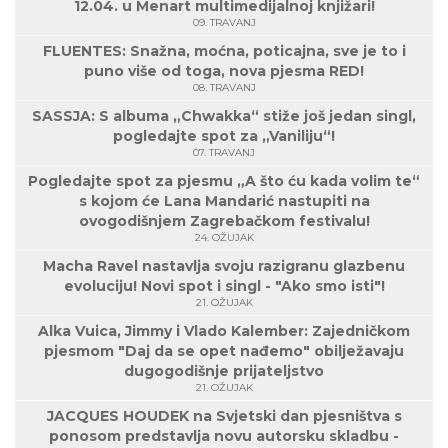
12.04. u Menart multimedijalnoj knjižari!
09. TRAVANJ
FLUENTES: Snažna, moćna, poticajna, sve je to i
puno više od toga, nova pjesma RED!
08. TRAVANJ
SASSJA: S albuma „Chwakka“ stiže još jedan singl,
pogledajte spot za „Vaniliju“!
07. TRAVANJ
Pogledajte spot za pjesmu „A što ću kada volim te“
s kojom će Lana Mandarić nastupiti na
ovogodišnjem Zagrebačkom festivalu!
24. OŽUJAK
Macha Ravel nastavlja svoju razigranu glazbenu
evoluciju! Novi spot i singl - "Ako smo isti"!
21. OŽUJAK
Alka Vuica, Jimmy i Vlado Kalember: Zajedničkom
pjesmom "Daj da se opet nađemo" obilježavaju
dugogodišnje prijateljstvo
21. OŽUJAK
JACQUES HOUDEK na Svjetski dan pjesništva s
ponosom predstavlja novu autorsku skladbu -