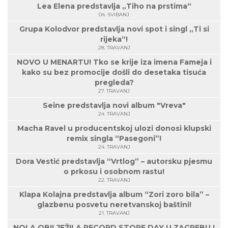
Lea Elena predstavlja „Tiho na prstima“
04. SVIBANJ
Grupa Kolodvor predstavlja novi spot i singl „Ti si
rijeka“!
28. TRAVANJ
NOVO U MENARTU! Tko se krije iza imena Fameja i
kako su bez promocije došli do desetaka tisuća
pregleda?
27. TRAVANJ
Seine predstavlja novi album "Vreva"
24. TRAVANJ
Macha Ravel u producentskoj ulozi donosi klupski
remix singla “Pasegoni”!
24. TRAVANJ
Dora Vestić predstavlja “Vrtlog” – autorsku pjesmu
o prkosu i osobnom rastu!
22. TRAVANJ
Klapa Kolajna predstavlja album “Zori zoro bila” –
glazbenu posvetu neretvanskoj baštini!
21. TRAVANJ
NOLA OBILJEŽILA RECORD STORE DAY U ZAGREBU I