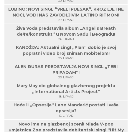
30. LIPANJ
LUBINO: NOVI SINGL “VRELI PIJESAK“, KROZ LJETNE
NOĆI, VODI NAS ZAVODLJIVIM LATINO RITMOM!
27. LIPANJ
Živa Voda predstavila album „Angel’s Breath
de/re/konstrukt“ u Novom Sadu i Beogradu!
26. LIPANJ
KANDŽIJA: Aktualni singl „Plan“ dobio je svoj
popratni video broj sniman mobitelom!
25. LIPANJ
ALEN ĐURAS PREDSTAVLJA NOVI SINGL „TEBI
PRIPADAM“!
23. LIPANJ
Mary May dio globalnog glazbenog projekta
„International Artists Project“
18. LIPANJ
Hoće li „Opsesija“ Lane Mandarić postati i vaša
opsesija?
17. LIPANJ
Novo ime na glazbenoj sceni! Mlada V-pop
umjetnica Zoe predstavila debitantski singl “Hit My