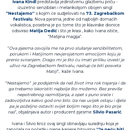
Ivana Kindl
predstavlja jedinstvenu glazbenu priču -
izuzetno senzibilan i melankolijom obojen singl
“Nestajemo“
s kojim će sudjelovati na
73. Zagrebačkom
festivalu
. Nova pjesma, jedne od najboljih domaćih
vokalistica, posebna je po tome što je klavirske dionice
odsvirao
Matija Dedić
i što je krasi , kako Ivana ističe,
“Matijina magija“.
“
Ova pjesma osvojila me na prvo slušanje senzibilitetom,
porukom i Matijinom nevjerojatnom emocijom koju je
prenio sviranjem. Drago mi je što ću imati priliku izvesti je
uživo na Zagrebačkom festivalu, nastup će biti posveta
Matiji
“, kaže Ivana.
“'Nestajemo“ je podsjetnik da naš život ima rok trajanja i da
ga trebamo iskoristiti najbolje što možemo. Bez previše
nepotrebnog razmišljanja, a opet s puno sreće i
zadovoljstva kakvo god ono bilo. Iza nas uvijek ostaju i djela
pa je poželjno ostaviti svijet boljim nego što je bio prije
nas
“, objašnjava autor i producent pjesme
Silvio Pasarić
.
Ivana i Silvio kroz ovaj singl obnavljaju suradnju koja je
započela na početku njene karijere hitovima
“Ja neću biti