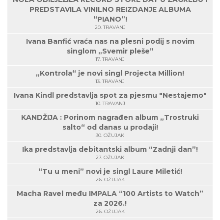
PREDSTAVILA VINILNO REIZDANJE ALBUMA
“PIANO”!
20. TRAVANJ
Ivana Banfić vraća nas na plesni podij s novim
singlom „Svemir pleše”
17. TRAVANJ
„Kontrola“ je novi singl Projecta Million!
13. TRAVANJ
Ivana Kindl predstavlja spot za pjesmu "Nestajemo"
10. TRAVANJ
KANDŽIJA : Porinom nagrađen album „Trostruki
salto“ od danas u prodaji!
30. OŽUJAK
Ika predstavlja debitantski album “Zadnji dan”!
27. OŽUJAK
“Tu u meni” novi je singl Laure Miletić!
26. OŽUJAK
Macha Ravel među IMPALA “100 Artists to Watch”
za 2026.!
26. OŽUJAK