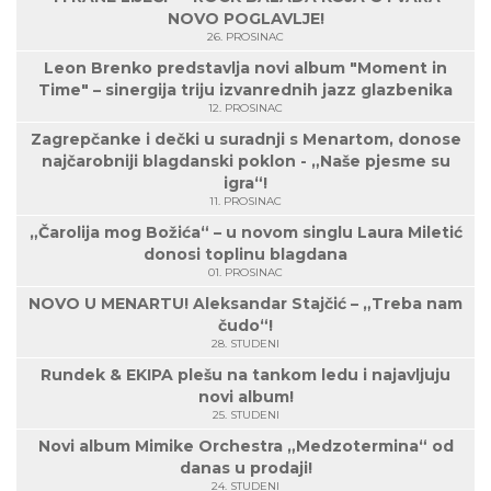
NOVO POGLAVLJE!
26. PROSINAC
Leon Brenko predstavlja novi album "Moment in
Time" – sinergija triju izvanrednih jazz glazbenika
12. PROSINAC
Zagrepčanke i dečki u suradnji s Menartom, donose
najčarobniji blagdanski poklon - „Naše pjesme su
igra“!
11. PROSINAC
„Čarolija mog Božića“ – u novom singlu Laura Miletić
donosi toplinu blagdana
01. PROSINAC
NOVO U MENARTU! Aleksandar Stajčić – „Treba nam
čudo“!
28. STUDENI
Rundek & EKIPA plešu na tankom ledu i najavljuju
novi album!
25. STUDENI
Novi album Mimike Orchestra „Medzotermina“ od
danas u prodaji!
24. STUDENI