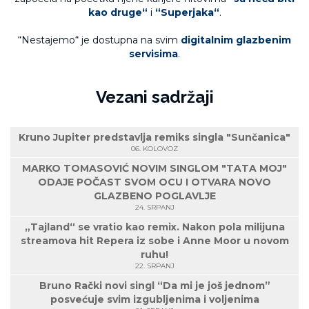
kao druge“
i
“Superjaka“
.
“Nestajemo“ je dostupna na svim
digitalnim glazbenim
servisima
.
Vezani sadržaji
Kruno Jupiter predstavlja remiks singla "Sunčanica"
06. KOLOVOZ
MARKO TOMASOVIĆ NOVIM SINGLOM "TATA MOJ"
ODAJE POČAST SVOM OCU I OTVARA NOVO
GLAZBENO POGLAVLJE
24. SRPANJ
„Tajland“ se vratio kao remix. Nakon pola milijuna
streamova hit Repera iz sobe i Anne Moor u novom
ruhu!
22. SRPANJ
Bruno Rački novi singl “Da mi je još jednom”
posvećuje svim izgubljenima i voljenima