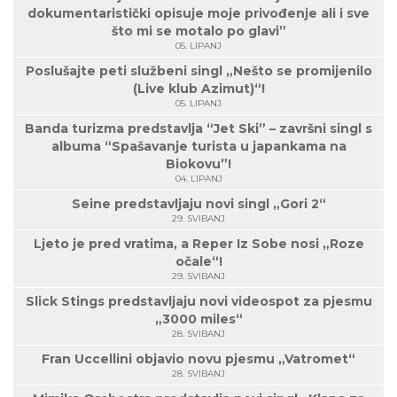
dokumentaristički opisuje moje privođenje ali i sve
što mi se motalo po glavi”
05. LIPANJ
Poslušajte peti službeni singl „Nešto se promijenilo
(Live klub Azimut)“!
05. LIPANJ
Banda turizma predstavlja “Jet Ski” – završni singl s
albuma “Spašavanje turista u japankama na
Biokovu”!
04. LIPANJ
Seine predstavljaju novi singl „Gori 2“
29. SVIBANJ
Ljeto je pred vratima, a Reper Iz Sobe nosi „Roze
očale“!
29. SVIBANJ
Slick Stings predstavljaju novi videospot za pjesmu
„3000 miles“
28. SVIBANJ
Fran Uccellini objavio novu pjesmu „Vatromet“
28. SVIBANJ