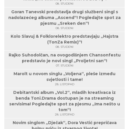
08. STUDENI
Goran Tanevski predstavlja drugi službeni singl s
nadolazećeg albuma „Ascend“! Pogledajte spot za
pjesmu „Sreken den“!
08. STUDENI
Kolo Slavuj & Folklorelektro predstavjaju „Hajstra
(TonZa Remix)“!
08. STUDENI
Rajko Suhodolčan, na ovogodišnjem Chansonfestu
predstavio je novi singl „Proljetni san“!
07. STUDENI
Marolt u novom singlu „Voljena“, pleše između
svjetlosti i tame!
28. LISTOPAD
Debitantski album „Vol.2“, mladih kreativaca iz
benda Toni.Drama dostupan je na streaming
servisima! Pogledajte spot za pjesmu „Ima nešto u
tom“!
28. LISTOPAD
Novim singlom „Dječak“, Dora Vestić prepričava
bolnu priču iz stvarnog života!