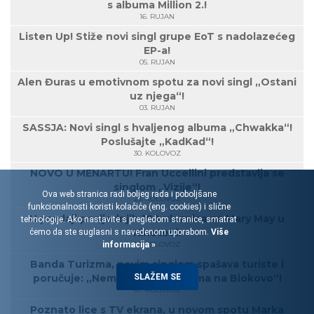
s albuma Million 2.!
16. RUJAN
Listen Up! Stiže novi singl grupe EoT s nadolazećeg
EP-a!
05. RUJAN
Alen Đuras u emotivnom spotu za novi singl „Ostani
uz njega“!
03. RUJAN
SASSJA: Novi singl s hvaljenog albuma „Chwakka“!
Poslušajte „KadKad“!
30. KOLOVOZ
NOVO U MENARTU! Fran Uccellini predstavlja se
singlom „Vizije“!
Ova web stranica radi boljeg rada i poboljšane
23. KOLOVOZ
funkcionalnosti koristi kolačiće (eng. cookies) i slične
U prodaji posljednjih 100 ulaznica za Mary May u
tehnologije. Ako nastavite s pregledom stranice, smatrat
Kinoteci!
ćemo da ste suglasni s navedenom uporabom.
Više
informacija »
21. KOLOVOZ
Banda Turizma, novim singlom spašava turiste i
SLAŽEM SE
poručuje: „Nemoj ići u japankama na Biokovo“!
07. KOLOVOZ
Poznato lice s TV ekrana, u novom spotu Marka