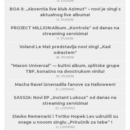
13. STUDENI
BOA II: „Absentia live klub Azimut“ – novi je singl s
aktualnog live albuma!
12. STUDENI
PROJECT MILLION:Album „Kontrola“ od danas na
streaming servisima!
11. STUDENI
Voland Le Mat predstavlja novi singl „Kad
odrastem“
06. STUDENI
“Maxon Universal” — kultni album, splitske grupe
TBF, konačno na dvostrukom vinilu!
05. STUDENI
Macha Ravel iznenadila fanove za Halloween!
31. LISTOPAD
SASSJA: Novi EP „Instant Luksuz“ od danas na
streaming servisima!
22. LISTOPAD
Slavko Remenarić i Tvrtko Hopek Les udružili su
snage u novom singlu „Priručnik za tebe“ !
21. LISTOPAD