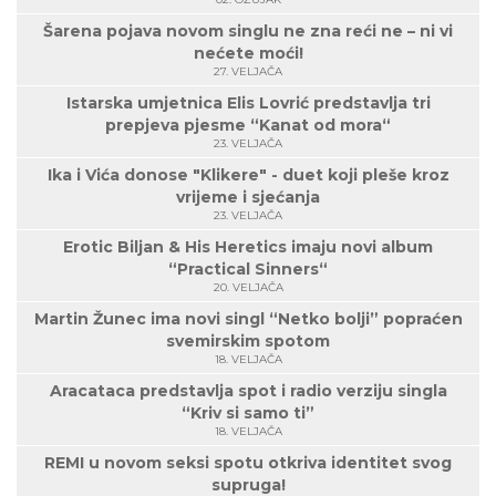
Šarena pojava novom singlu ne zna reći ne – ni vi
nećete moći!
27. VELJAČA
Istarska umjetnica Elis Lovrić predstavlja tri
prepjeva pjesme “Kanat od mora“
23. VELJAČA
Ika i Vića donose "Klikere" - duet koji pleše kroz
vrijeme i sjećanja
23. VELJAČA
Erotic Biljan & His Heretics imaju novi album
“Practical Sinners“
20. VELJAČA
Martin Žunec ima novi singl “Netko bolji” popraćen
svemirskim spotom
18. VELJAČA
Aracataca predstavlja spot i radio verziju singla
“Kriv si samo ti”
18. VELJAČA
REMI u novom seksi spotu otkriva identitet svog
supruga!