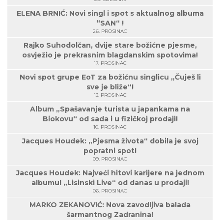
ELENA BRNIĆ: Novi singl i spot s aktualnog albuma
“SAN“ !
26. PROSINAC
Rajko Suhodolčan, dvije stare božićne pjesme,
osvježio je prekrasnim blagdanskim spotovima!
17. PROSINAC
Novi spot grupe EoT za božićnu singlicu „Čuješ li
sve je bliže“!
13. PROSINAC
Album „Spašavanje turista u japankama na
Biokovu“ od sada i u fizičkoj prodaji!
10. PROSINAC
Jacques Houdek: „Pjesma života“ dobila je svoj
popratni spot!
09. PROSINAC
Jacques Houdek: Najveći hitovi karijere na jednom
albumu! „Lisinski Live“ od danas u prodaji!
06. PROSINAC
MARKO ZEKANOVIĆ: Nova zavodljiva balada
šarmantnog Zadranina!