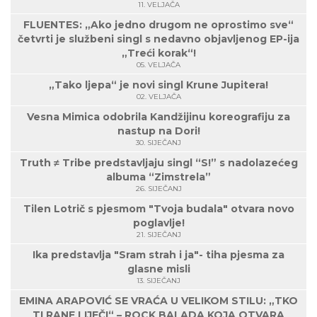
11. VELJAČA
FLUENTES: „Ako jedno drugom ne oprostimo sve“
četvrti je službeni singl s nedavno objavljenog EP-ija
„Treći korak“!
05. VELJAČA
„Tako ljepa“ je novi singl Krune Jupitera!
02. VELJAČA
Vesna Mimica odobrila Kandžijinu koreografiju za
nastup na Dori!
30. SIJEČANJ
Truth ≠ Tribe predstavljaju singl “S!” s nadolazećeg
albuma “Zimstrela”
26. SIJEČANJ
Tilen Lotrič s pjesmom "Tvoja budala" otvara novo
poglavlje!
21. SIJEČANJ
Ika predstavlja "Sram strah i ja"- tiha pjesma za
glasne misli
13. SIJEČANJ
EMINA ARAPOVIĆ SE VRAĆA U VELIKOM STILU: „TKO
TI RANE LIJEČI“ – ROCK BALADA KOJA OTVARA