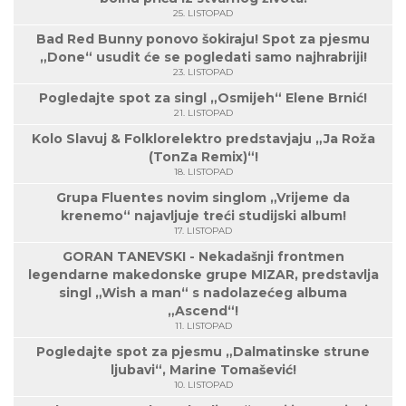
25. LISTOPAD
Bad Red Bunny ponovo šokiraju! Spot za pjesmu
„Done“ usudit će se pogledati samo najhrabriji!
23. LISTOPAD
Pogledajte spot za singl „Osmijeh“ Elene Brnić!
21. LISTOPAD
Kolo Slavuj & Folklorelektro predstavjaju „Ja Roža
(TonZa Remix)“!
18. LISTOPAD
Grupa Fluentes novim singlom „Vrijeme da
krenemo“ najavljuje treći studijski album!
17. LISTOPAD
GORAN TANEVSKI - Nekadašnji frontmen
legendarne makedonske grupe MIZAR, predstavlja
singl „Wish a man“ s nadolazećeg albuma
„Ascend“!
11. LISTOPAD
Pogledajte spot za pjesmu „Dalmatinske strune
ljubavi“, Marine Tomašević!
10. LISTOPAD