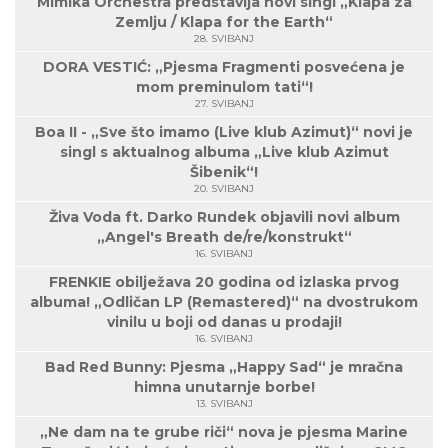
Mimika Orchestra predstavlja novi singl „Klapa za
Zemlju / Klapa for the Earth“
28. SVIBANJ
DORA VESTIĆ: „Pjesma Fragmenti posvećena je
mom preminulom tati“!
27. SVIBANJ
Boa II - „Sve što imamo (Live klub Azimut)“ novi je
singl s aktualnog albuma „Live klub Azimut
Šibenik“!
20. SVIBANJ
Živa Voda ft. Darko Rundek objavili novi album
„Angel's Breath de/re/konstrukt“
16. SVIBANJ
FRENKIE obilježava 20 godina od izlaska prvog
albuma! „Odličan LP (Remastered)“ na dvostrukom
vinilu u boji od danas u prodaji!
16. SVIBANJ
Bad Red Bunny: Pjesma „Happy Sad“ je mračna
himna unutarnje borbe!
13. SVIBANJ
„Ne dam na te grube riči“ nova je pjesma Marine