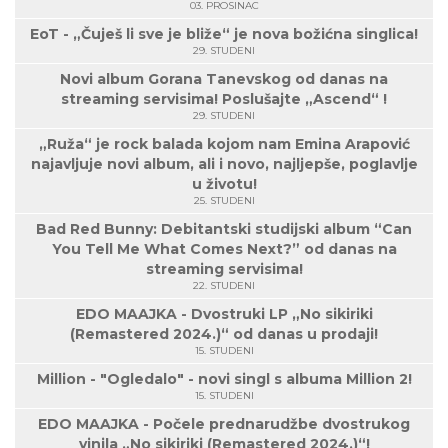
03. PROSINAC
EoT - „Čuješ li sve je bliže“ je nova božićna singlica!
29. STUDENI
Novi album Gorana Tanevskog od danas na
streaming servisima! Poslušajte „Ascend“ !
29. STUDENI
„Ruža“ je rock balada kojom nam Emina Arapović
najavljuje novi album, ali i novo, najljepše, poglavlje
u životu!
25. STUDENI
Bad Red Bunny: Debitantski studijski album “Can
You Tell Me What Comes Next?” od danas na
streaming servisima!
22. STUDENI
EDO MAAJKA - Dvostruki LP „No sikiriki
(Remastered 2024.)“ od danas u prodaji!
15. STUDENI
Million - "Ogledalo" - novi singl s albuma Million 2!
15. STUDENI
EDO MAAJKA - Počele prednarudžbe dvostrukog
vinila „No sikiriki (Remastered 2024.)“!