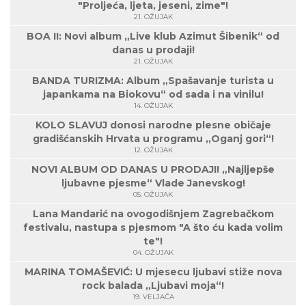
"Proljeća, ljeta, jeseni, zime"!
21. OŽUJAK
BOA II: Novi album „Live klub Azimut Šibenik“ od
danas u prodaji!
21. OŽUJAK
BANDA TURIZMA: Album „Spašavanje turista u
japankama na Biokovu“ od sada i na vinilu!
14. OŽUJAK
KOLO SLAVUJ donosi narodne plesne običaje
gradišćanskih Hrvata u programu „Oganj gori“!
12. OŽUJAK
NOVI ALBUM OD DANAS U PRODAJI! „Najljepše
ljubavne pjesme“ Vlade Janevskog!
05. OŽUJAK
Lana Mandarić na ovogodišnjem Zagrebačkom
festivalu, nastupa s pjesmom "A što ću kada volim
te"!
04. OŽUJAK
MARINA TOMAŠEVIĆ: U mjesecu ljubavi stiže nova
rock balada „Ljubavi moja“!
19. VELJAČA