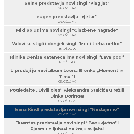
Seine predstavlja novi singl "Plagijat"
26. OŽUJAK
eugen predstavlja “vjetar”
24. OŽUJAK
Miki Solus ima novi singl "Glazbene nagrade"
20. OŽUJAK
Valovi su stigli i donijeli singl “Meni treba netko”
18. OŽUJAK
Klinika Denisa Kataneca ima novi singl “Lava pod“
17. OŽUJAK
U prodaji je novi album Leona Brenka „Moment in
Time“ !
09. OŽUJAK
Pogledajte „Divlji ples“ Aleksandra Stajčića u režiji
Dinka Doringa!
05. OŽUJAK
Ivana Kindl predstavlja novi singl “Nestajemo“
02. OŽUJAK
Fluentes predstavlja novi singl “Bezuvjetno”!
Pjesmu o ljubavi na kraju svijeta!
02. OŽUJAK