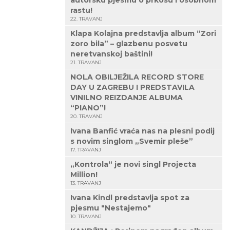
autorsku pjesmu o prkosu i osobnom
rastu!
22. TRAVANJ
Klapa Kolajna predstavlja album “Zori
zoro bila” – glazbenu posvetu
neretvanskoj baštini!
21. TRAVANJ
NOLA OBILJEŽILA RECORD STORE
DAY U ZAGREBU I PREDSTAVILA
VINILNO REIZDANJE ALBUMA
“PIANO”!
20. TRAVANJ
Ivana Banfić vraća nas na plesni podij
s novim singlom „Svemir pleše”
17. TRAVANJ
„Kontrola“ je novi singl Projecta
Million!
13. TRAVANJ
Ivana Kindl predstavlja spot za
pjesmu "Nestajemo"
10. TRAVANJ