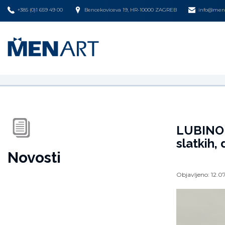
+385 (0)1 659 49 00
Bencekoviceva 19, HR-10000 ZAGREB
info@mena
LUBINO n
slatkih, 
Novosti
Objavljeno:
12.0