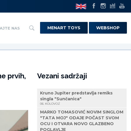
MENART TOYS
WEBSHOP
AJTE NAS
e prvih,
Vezani sadržaji
Kruno Jupiter predstavlja remiks
singla "Sunčanica"
06. KOLOVOZ
MARKO TOMASOVIĆ NOVIM SINGLOM
"TATA MOJ" ODAJE POČAST SVOM
OCU I OTVARA NOVO GLAZBENO
POGLAVLJE