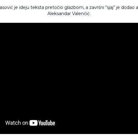
ović je ideju teksta pretočio glazbom, a završni “sjaj“ je doda
Aleksandar Valenčić.