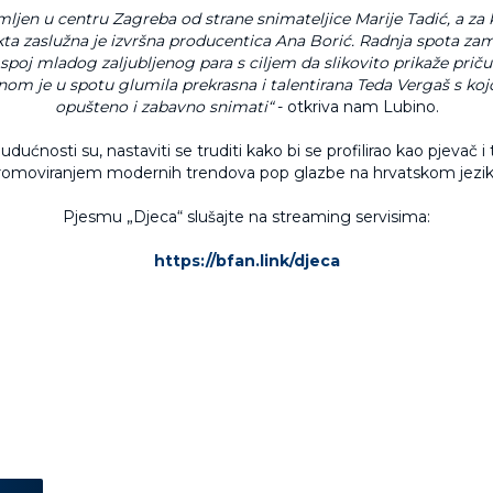
mljen u centru Zagreba od strane snimateljice Marije Tadić, a za 
kta zaslužna je izvrš
na producentica Ana Bori
ć. Radnja spota zam
 spoj mladog zaljubljenog para s ciljem da slikovito prikaž
e pri
ču
om je u spotu glumila prekrasna i talentirana Teda Vergaš s kojo
opušteno i zabavno snimati“
- otkriva nam Lubino.
udućnosti su, nastaviti se truditi kako bi se profilirao kao pjevač i
romoviranjem modernih trendova pop glazbe na hrvatskom jezik
Pjesmu „Djeca“ slušajte na streaming servisima:
https://bfan.link/djeca