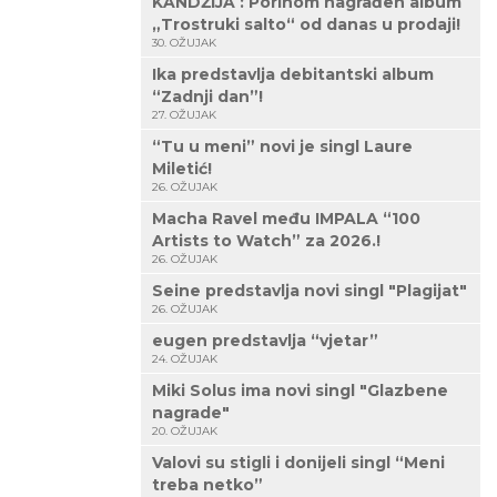
KANDŽIJA : Porinom nagrađen album
„Trostruki salto“ od danas u prodaji!
30. OŽUJAK
Ika predstavlja debitantski album
“Zadnji dan”!
27. OŽUJAK
“Tu u meni” novi je singl Laure
Miletić!
26. OŽUJAK
Macha Ravel među IMPALA “100
Artists to Watch” za 2026.!
26. OŽUJAK
Seine predstavlja novi singl "Plagijat"
26. OŽUJAK
eugen predstavlja “vjetar”
24. OŽUJAK
Miki Solus ima novi singl "Glazbene
nagrade"
20. OŽUJAK
Valovi su stigli i donijeli singl “Meni
treba netko”