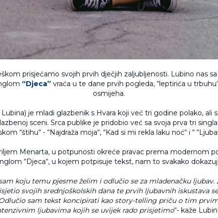
eškom prisjećamo svojih prvih dječjih zaljubljenosti. Lubino nas s
inglom
“
Djeca”
vraća u te dane prvih pogleda, “leptirića u trbuhu“ 
osmijeha.
Lubina) je mladi glazbenik s Hvara koji već tri godine polako, ali 
azbenoj sceni. Srca publike je pridobio već sa svoja prva tri singla
kom “štihu“ - “Najdraža moja“, “Kad si mi rekla laku noć“ i “ “Ljubav 
riljem Menarta, u potpunosti okreće pravac prema modernom po
inglom “Djeca“, u kojem potpisuje tekst, nam to svakako dokazuj
sam koju temu pjesme želim i odlučio se za mladenačku ljubav. Z
sjetio svojih srednjoškolskih dana te prvih ljubavnih iskustava se
. Odlučio sam tekst koncipirati kao story-telling priču o tim prvi
ntenzivnim ljubavima kojih se uvijek rado prisjetimo
“- kaže Lubin