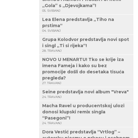
„Gola” s „Djevojkama”!
05. SVIBANJ
Lea Elena predstavlja „Tiho na
prstima“
04. SVIBANJ
Grupa Kolodvor predstavlja novi spot
i singl „Ti si rijeka“!
28. TRAVANJ
NOVO U MENARTU! Tko se krije iza
imena Fameja i kako su bez
promocije došli do desetaka tisuća
pregleda?
27. TRAVANJ
Seine predstavlja novi album "Vreva"
24. TRAVANJ
Macha Ravel u producentskoj ulozi
donosi klupski remix singla
“Pasegoni”!
24. TRAVANJ
Dora Vestić predstavlja “Vrtlog” –