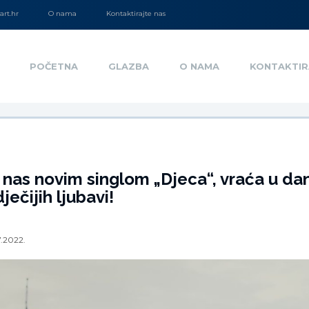
rt.hr
O nama
Kontaktirajte nas
POČETNA
GLAZBA
O NAMA
KONTAKTIR
as novim singlom „Djeca“, vraća u dan
dječijih ljubavi!
7.2022.