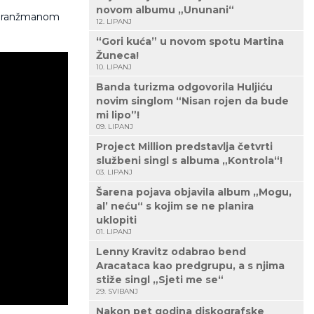
novom albumu „Ununani“
o aranžmanom
12. LIPANJ
“Gori kuća” u novom spotu Martina
Žuneca!
10. LIPANJ
Banda turizma odgovorila Huljiću
novim singlom “Nisan rojen da bude
mi lipo”!
09. LIPANJ
Project Million predstavlja četvrti
službeni singl s albuma „Kontrola“!
03. LIPANJ
Šarena pojava objavila album „Mogu,
al’ neću“ s kojim se ne planira
uklopiti
01. LIPANJ
Lenny Kravitz odabrao bend
Aracataca kao predgrupu, a s njima
stiže singl „Sjeti me se“
29. SVIBANJ
Nakon pet godina diskografske