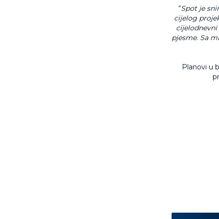
“
Spot je sni
cijelog proje
cijelodnevni
pjesme. Sa mn
Planovi u b
p