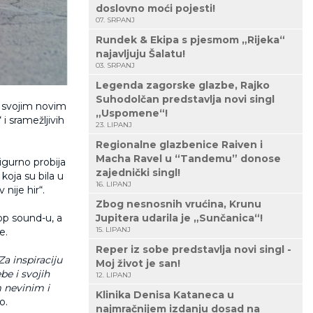
doslovno moći pojesti!
07. SRPANJ
Rundek & Ekipa s pjesmom „Rijeka“
najavljuju Šalatu!
03. SRPANJ
Legenda zagorske glazbe, Rajko
Suhodolčan predstavlja novi singl
a svojim novim
„Uspomene“!
i sramežljivih
23. LIPANJ
Regionalne glazbenice Raiven i
Macha Ravel u “Tandemu” donose
sigurno probija
zajednički singl!
 koja su bila u
16. LIPANJ
nije hir“.
Zbog nesnosnih vrućina, Krunu
p sound-u, a
Jupitera udarila je „Sunčanica“!
15. LIPANJ
e.
Reper iz sobe predstavlja novi singl -
a inspiraciju
Moj život je san!
be i svojih
12. LIPANJ
m nevinim i
Klinika Denisa Kataneca u
o.
najmračnijem izdanju dosad na