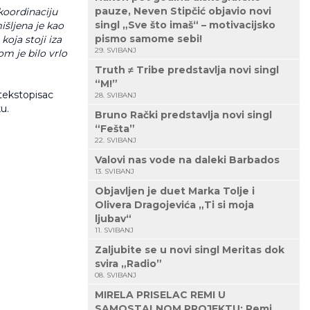
pauze, Neven Stipčić objavio novi
koordinaciju
singl „Sve što imaš“ – motivacijsko
išljena je kao
pismo samome sebi!
 koja stoji iza
29. SVIBANJ
m je bilo vrlo
Truth ≠ Tribe predstavlja novi singl
“M!”
 tekstopisac
28. SVIBANJ
u.
Bruno Rački predstavlja novi singl
“Fešta”
22. SVIBANJ
Valovi nas vode na daleki Barbados
13. SVIBANJ
Objavljen je duet Marka Tolje i
Olivera Dragojevića „Ti si moja
ljubav“
11. SVIBANJ
Zaljubite se u novi singl Meritas dok
svira „Radio”
08. SVIBANJ
MIRELA PRISELAC REMI U
SAMOSTALNOM PROJEKTU: Remi