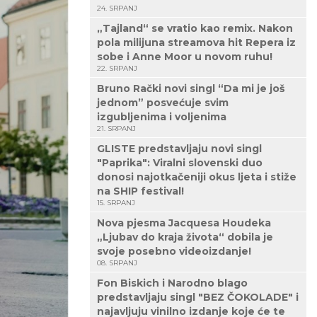
24. SRPANJ
„Tajland“ se vratio kao remix. Nakon
pola milijuna streamova hit Repera iz
sobe i Anne Moor u novom ruhu!
22. SRPANJ
Bruno Rački novi singl “Da mi je još
jednom” posvećuje svim
izgubljenima i voljenima
21. SRPANJ
GLISTE predstavljaju novi singl
"Paprika": Viralni slovenski duo
donosi najotkačeniji okus ljeta i stiže
na SHIP festival!
15. SRPANJ
Nova pjesma Jacquesa Houdeka
„Ljubav do kraja života“ dobila je
svoje posebno videoizdanje!
08. SRPANJ
Fon Biskich i Narodno blago
predstavljaju singl "BEZ ČOKOLADE" i
najavljuju vinilno izdanje koje će te