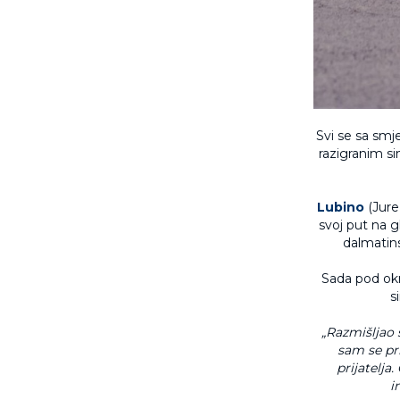
Svi se sa smj
razigranim s
Lubino
(Jure 
svoj put na gl
dalmatins
Sada pod ok
s
„
Razmišljao 
sam se pri
prijatelja
i