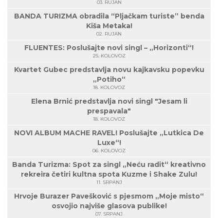
03. RUJAN
BANDA TURIZMA obradila “Pljačkam turiste” benda
Kiša Metaka!
02. RUJAN
FLUENTES: Poslušajte novi singl – „Horizonti“!
25. KOLOVOZ
Kvartet Gubec predstavlja novu kajkavsku popevku
„Potiho“
18. KOLOVOZ
Elena Brnić predstavlja novi singl "Jesam li
prespavala"
18. KOLOVOZ
NOVI ALBUM MACHE RAVEL! Poslušajte „Lutkica De
Luxe“!
06. KOLOVOZ
Banda Turizma: Spot za singl „Neću radit“ kreativno
rekreira četiri kultna spota Kuzme i Shake Zulu!
11. SRPANJ
Hrvoje Burazer Pavešković s pjesmom „Moje misto“
osvojio najviše glasova publike!
07. SRPANJ