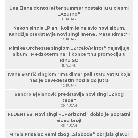
Lea Elena donosi after summer nostalgiju u pjesmi
„Azurno“
15. RUJAN
Nakon singla „Plan“ kojim je najavio novi album,
Kandžija predstavlja novi singl imena „Mate Rimac“!
12. RUJAN
Mimika Orchestra singlom „Zrcalo/Mirror“ najavljuje
album „Medzotermina“ i koncertnu promociju u
Kinu SC
11. RUJAN
Ivana Banfić singlom "Ima dima" pali staru vatru koja
nas je devedesetih nosila do jutra
10. RUJAN
Sandro Bjelanović predstavlja novi singl „Zbog
tebe“
09. RUJAN
FLUENTES: Novi singl – „Horizonti“ dobio je popratni
video broj!
05. RUJAN
Mirela Priselac Remi zbog „Slobode“ obrijala glavu!