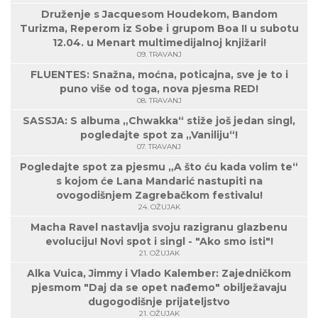
Druženje s Jacquesom Houdekom, Bandom
Turizma, Reperom iz Sobe i grupom Boa II u subotu
12.04. u Menart multimedijalnoj knjižari!
09. TRAVANJ
FLUENTES: Snažna, moćna, poticajna, sve je to i
puno više od toga, nova pjesma RED!
08. TRAVANJ
SASSJA: S albuma „Chwakka“ stiže još jedan singl,
pogledajte spot za „Vaniliju“!
07. TRAVANJ
Pogledajte spot za pjesmu „A što ću kada volim te“
s kojom će Lana Mandarić nastupiti na
ovogodišnjem Zagrebačkom festivalu!
24. OŽUJAK
Macha Ravel nastavlja svoju razigranu glazbenu
evoluciju! Novi spot i singl - "Ako smo isti"!
21. OŽUJAK
Alka Vuica, Jimmy i Vlado Kalember: Zajedničkom
pjesmom "Daj da se opet nađemo" obilježavaju
dugogodišnje prijateljstvo
21. OŽUJAK