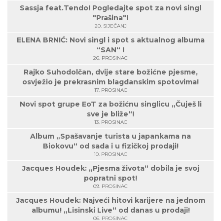
Sassja feat.Tendo! Pogledajte spot za novi singl
"Prašina"!
20. SIJEČANJ
ELENA BRNIĆ: Novi singl i spot s aktualnog albuma
“SAN“ !
26. PROSINAC
Rajko Suhodolčan, dvije stare božićne pjesme,
osvježio je prekrasnim blagdanskim spotovima!
17. PROSINAC
Novi spot grupe EoT za božićnu singlicu „Čuješ li
sve je bliže“!
13. PROSINAC
Album „Spašavanje turista u japankama na
Biokovu“ od sada i u fizičkoj prodaji!
10. PROSINAC
Jacques Houdek: „Pjesma života“ dobila je svoj
popratni spot!
09. PROSINAC
Jacques Houdek: Najveći hitovi karijere na jednom
albumu! „Lisinski Live“ od danas u prodaji!
06. PROSINAC