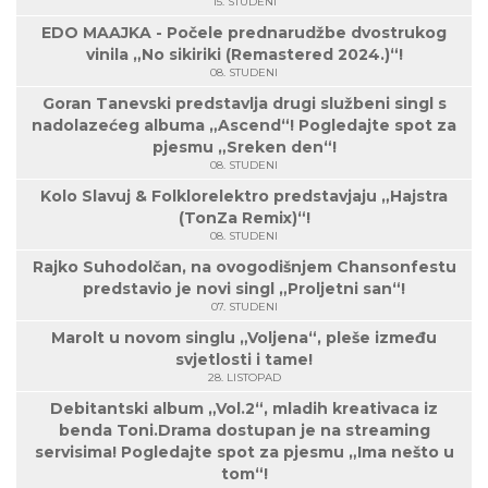
15. STUDENI
EDO MAAJKA - Počele prednarudžbe dvostrukog
vinila „No sikiriki (Remastered 2024.)“!
08. STUDENI
Goran Tanevski predstavlja drugi službeni singl s
nadolazećeg albuma „Ascend“! Pogledajte spot za
pjesmu „Sreken den“!
08. STUDENI
Kolo Slavuj & Folklorelektro predstavjaju „Hajstra
(TonZa Remix)“!
08. STUDENI
Rajko Suhodolčan, na ovogodišnjem Chansonfestu
predstavio je novi singl „Proljetni san“!
07. STUDENI
Marolt u novom singlu „Voljena“, pleše između
svjetlosti i tame!
28. LISTOPAD
Debitantski album „Vol.2“, mladih kreativaca iz
benda Toni.Drama dostupan je na streaming
servisima! Pogledajte spot za pjesmu „Ima nešto u
tom“!