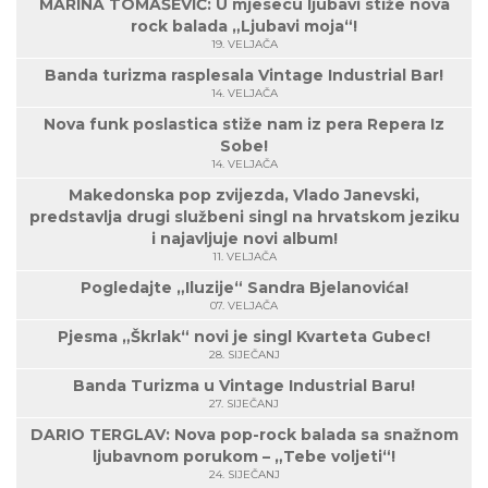
MARINA TOMAŠEVIĆ: U mjesecu ljubavi stiže nova
rock balada „Ljubavi moja“!
19. VELJAČA
Banda turizma rasplesala Vintage Industrial Bar!
14. VELJAČA
Nova funk poslastica stiže nam iz pera Repera Iz
Sobe!
14. VELJAČA
Makedonska pop zvijezda, Vlado Janevski,
predstavlja drugi službeni singl na hrvatskom jeziku
i najavljuje novi album!
11. VELJAČA
Pogledajte „Iluzije“ Sandra Bjelanovića!
07. VELJAČA
Pjesma „Škrlak“ novi je singl Kvarteta Gubec!
28. SIJEČANJ
Banda Turizma u Vintage Industrial Baru!
27. SIJEČANJ
DARIO TERGLAV: Nova pop-rock balada sa snažnom
ljubavnom porukom – „Tebe voljeti“!
24. SIJEČANJ