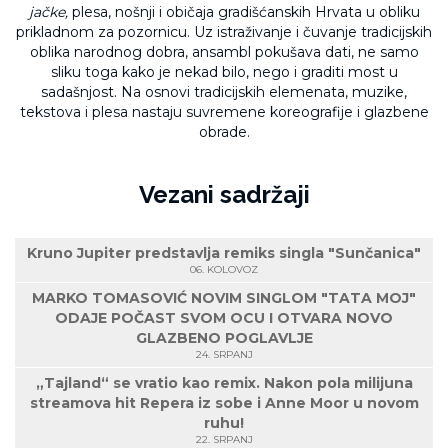
jačke,
plesa, nošnji i običaja gradišćanskih Hrvata u obliku
prikladnom za pozornicu. Uz istraživanje i čuvanje tradicijskih
oblika narodnog dobra, ansambl pokušava dati, ne samo
sliku toga kako je nekad bilo, nego i graditi most u
sadašnjost. Na osnovi tradicijskih elemenata, muzike,
tekstova i plesa nastaju suvremene koreografije i glazbene
obrade.
Vezani sadržaji
Kruno Jupiter predstavlja remiks singla "Sunčanica"
06. KOLOVOZ
MARKO TOMASOVIĆ NOVIM SINGLOM "TATA MOJ"
ODAJE POČAST SVOM OCU I OTVARA NOVO
GLAZBENO POGLAVLJE
24. SRPANJ
„Tajland“ se vratio kao remix. Nakon pola milijuna
streamova hit Repera iz sobe i Anne Moor u novom
ruhu!
22. SRPANJ