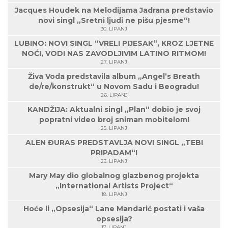
Jacques Houdek na Melodijama Jadrana predstavio
novi singl „Sretni ljudi ne pišu pjesme“!
30. LIPANJ
LUBINO: NOVI SINGL “VRELI PIJESAK“, KROZ LJETNE
NOĆI, VODI NAS ZAVODLJIVIM LATINO RITMOM!
27. LIPANJ
Živa Voda predstavila album „Angel’s Breath
de/re/konstrukt“ u Novom Sadu i Beogradu!
26. LIPANJ
KANDŽIJA: Aktualni singl „Plan“ dobio je svoj
popratni video broj sniman mobitelom!
25. LIPANJ
ALEN ĐURAS PREDSTAVLJA NOVI SINGL „TEBI
PRIPADAM“!
23. LIPANJ
Mary May dio globalnog glazbenog projekta
„International Artists Project“
18. LIPANJ
Hoće li „Opsesija“ Lane Mandarić postati i vaša
opsesija?
17. LIPANJ