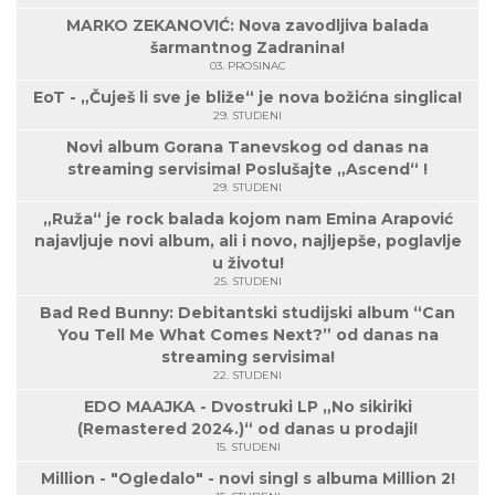
MARKO ZEKANOVIĆ: Nova zavodljiva balada
šarmantnog Zadranina!
03. PROSINAC
EoT - „Čuješ li sve je bliže“ je nova božićna singlica!
29. STUDENI
Novi album Gorana Tanevskog od danas na
streaming servisima! Poslušajte „Ascend“ !
29. STUDENI
„Ruža“ je rock balada kojom nam Emina Arapović
najavljuje novi album, ali i novo, najljepše, poglavlje
u životu!
25. STUDENI
Bad Red Bunny: Debitantski studijski album “Can
You Tell Me What Comes Next?” od danas na
streaming servisima!
22. STUDENI
EDO MAAJKA - Dvostruki LP „No sikiriki
(Remastered 2024.)“ od danas u prodaji!
15. STUDENI
Million - "Ogledalo" - novi singl s albuma Million 2!