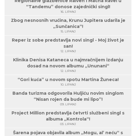
Regionalne glazbenice Raiven i Macha Ravel u
“Tandemu” donose zajednički singl!
16. LIPANJ
Zbog nesnosnih vrućina, Krunu Jupitera udarila je
„Sunčanica“!
15. LIPANJ
Reper iz sobe predstavlja novi singl - Moj život je
san!
12. LIPANJ
Klinika Denisa Kataneca u najmračnijem izdanju
dosad na novom albumu „Ununani“
12. LIPANJ
“Gori kuća” u novom spotu Martina Žuneca!
10. LIPANJ
Banda turizma odgovorila Huljiću novim singlom
“Nisan rojen da bude mi lipo”!
09. LIPANJ
Project Million predstavlja četvrti službeni singl s
albuma „Kontrola“!
03. LIPANJ
Šarena pojava objavila album „Mogu, al’ neću“ s