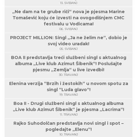
13. SVIBANJ
„Ne dam na te grube riči“ nova je pjesma Marine
Tomašević koju će izvesti na ovogodišnjem CMC
festivalu u Vodicama!
06. SVIBANJ
PROJECT MILLION: Singl „Ja ne želim ne“, dobio je
svoj video uradak!
05. SVIBANJ
BOA II predstavlja treći službeni singl s aktualnog
albuma „Live klub Azimut Šibenik“! Poslušajte
pjesmu „Zemlja“ u live izvedbi!
30. TRAVANJ
Elenina verzija “Brzih i žestokih“ u novom spotu za
singl “Luda glavo“!
19. TRAVANJ
Boa II - Drugi službeni singl s aktualnog albuma
„Live klub Azimut Šibenik“ je pjesma „Lacrima“!
11. TRAVANJ
Rajko Suhodolčan predstavlja novi singl i spot –
pogledajte „Elenu“!
10. TRAVANJ