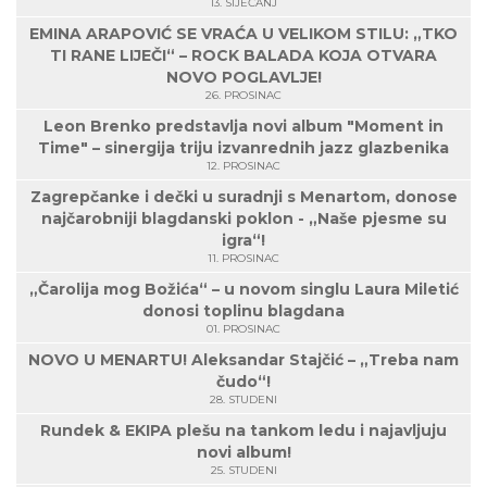
13. SIJEČANJ
EMINA ARAPOVIĆ SE VRAĆA U VELIKOM STILU: „TKO
TI RANE LIJEČI“ – ROCK BALADA KOJA OTVARA
NOVO POGLAVLJE!
26. PROSINAC
Leon Brenko predstavlja novi album "Moment in
Time" – sinergija triju izvanrednih jazz glazbenika
12. PROSINAC
Zagrepčanke i dečki u suradnji s Menartom, donose
najčarobniji blagdanski poklon - „Naše pjesme su
igra“!
11. PROSINAC
„Čarolija mog Božića“ – u novom singlu Laura Miletić
donosi toplinu blagdana
01. PROSINAC
NOVO U MENARTU! Aleksandar Stajčić – „Treba nam
čudo“!
28. STUDENI
Rundek & EKIPA plešu na tankom ledu i najavljuju
novi album!
25. STUDENI