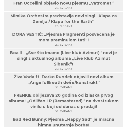
Fran Uccellini objavio novu pjesmu „Vatromet“
28. SVIBANJ
Mimika Orchestra predstavlja novi singl „Klapa za
Zemlju / Klapa for the Earth“
28. SVIBANJ
DORA VESTIĆ: „Pjesma Fragmenti posvećena je
mom preminulom tati“!
27. SVIBANJ
Boa II - „Sve što imamo (Live klub Azimut)“ novi je
singl s aktualnog albuma „Live klub Azimut
Šibenik“!
20. SVIBANJ
Živa Voda ft. Darko Rundek objavili novi album
„Angel's Breath de/re/konstrukt“
16. SVIBANJ
FRENKIE obilježava 20 godina od izlaska prvog
albuma! „Odličan LP (Remastered)“ na dvostrukom
vinilu u boji od danas u prodaji!
16. SVIBANJ
Bad Red Bunny: Pjesma „Happy Sad“ je mračna
himna unutarnje borbe!