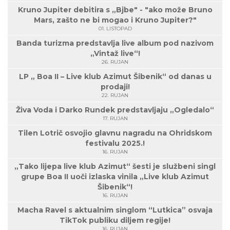
Kruno Jupiter debitira s „Bjbe" - "ako može Bruno
Mars, zašto ne bi mogao i Kruno Jupiter?"
01. LISTOPAD
Banda turizma predstavlja live album pod nazivom
„Vintaž live“!
26. RUJAN
LP „ Boa II – Live klub Azimut Šibenik“ od danas u
prodaji!
22. RUJAN
Živa Voda i Darko Rundek predstavljaju „Ogledalo“
17. RUJAN
Tilen Lotrič osvojio glavnu nagradu na Ohridskom
festivalu 2025.!
16. RUJAN
„Tako lijepa live klub Azimut“ šesti je službeni singl
grupe Boa II uoči izlaska vinila „Live klub Azimut
Šibenik“!
16. RUJAN
Macha Ravel s aktualnim singlom “Lutkica” osvaja
TikTok publiku diljem regije!
16. RUJAN