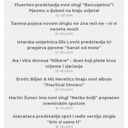
Fluentes predstavlja novi singl “Bezuvjetno”!
Pjesmu o ljubavi na kraju svijeta!
02. OŽUJAK
Šarena pojava novom singlu ne zna reći ne – ni vi
nećete moći!
27. VELJAČA
Istarska umjetnica Elis Lovrić predstavlja tri
prepjeva pjesme “Kanat od mora“
23. VELJAČA
Ika i Vića donose "Klikere" - duet koji pleše kroz
vrijeme i sjećanja
23. VELJAČA
Erotic Biljan & His Heretics imaju novi album
“Practical Sinners“
20. VELJAČA
Martin Žunec ima novi singl “Netko bolji” popraćen
svemirskim spotom
18. VELJAČA
Aracataca predstavlja spot i radio verziju singla
“Kriv si samo ti”
18. VELJAČA