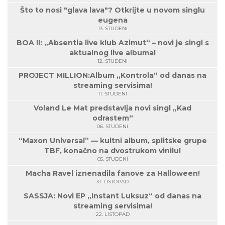
Što to nosi "glava lava"? Otkrijte u novom singlu
eugena
13. STUDENI
BOA II: „Absentia live klub Azimut“ – novi je singl s
aktualnog live albuma!
12. STUDENI
PROJECT MILLION:Album „Kontrola“ od danas na
streaming servisima!
11. STUDENI
Voland Le Mat predstavlja novi singl „Kad
odrastem“
06. STUDENI
“Maxon Universal” — kultni album, splitske grupe
TBF, konačno na dvostrukom vinilu!
05. STUDENI
Macha Ravel iznenadila fanove za Halloween!
31. LISTOPAD
SASSJA: Novi EP „Instant Luksuz“ od danas na
streaming servisima!
22. LISTOPAD