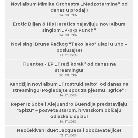
Novi album Mimike Orchestra „Medzotermina“ od
danas u prodaji!
24. STUDENI
Erotic Biljan & His Heretics najavljuju novi album
singlom „P-p-p Punch“
24. STUDENI
Novi singl Brune Račkog "Tako lako" ulazi u uho –
poslušajte!
21. STUDENI
Fluentes - EP „Treći korak“ od danas na
streamingu!
20. STUDENI
Kandžijin novi album „Trostruki salto“ od danas na
streamingu! Pogledajte spot za pjesmu „Igrice“!
14. STUDENI
Reper Iz Sobe i Alejuandro Buendija predstavljaju
"Spizu" – posveta starom, hrvatskom običaju
odlaska u spizu!
14. STUDENI
Neočekivani duet Jacquesa i obožavateljice!
13. STUDENI