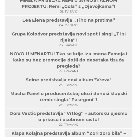
MIRELA PRISELAC REMI U SAMOSTALNOM
PROJEKTU: Remi „Gola” s „Djevojkama”!
05. SVIBANJ
Lea Elena predstavlja „Tiho na prstima“
04. SVIBANJ
Grupa Kolodvor predstavlja novi spot i singl „Ti si
rijeka“!
28. TRAVANJ
NOVO U MENARTU! Tko se krije iza imena Fameja i
kako su bez promocije došli do desetaka tisuća
pregleda?
27. TRAVANJ
Seine predstavlja novi album "Vreva"
24. TRAVANJ
Macha Ravel u producentskoj ulozi donosi klupski
remix singla “Pasegoni”!
24. TRAVANJ
Dora Vestić predstavlja “Vrtlog” – autorsku pjesmu
o prkosu i osobnom rastu!
22. TRAVANJ
Klapa Kolajna predstavlja album “Zori zoro bila” –