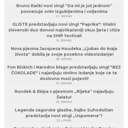
Bruno Rački novi singl “Da mi je još jednom”
posvećuje svim izgubljenima i voljenima
21. SRPANJ
GLISTE predstavljaju novi singl "Paprika": Viralni
slovenski duo donosi najotkačeniji okus ljeta i stiže
na SHIP festival!
15. SRPANJ
Nova pjesma Jacquesa Houdeka „Ljubav do kraja
života“ dobila je svoje posebno videoizdanje!
08. SRPANJ
Fon Biskich i Narodno blago predstavljaju singl "BEZ
ČOKOLADE" i najavljuju vinilno izdanje koje će te
doslovno moći pojesti!
07. SRPANJ
Rundek & Ekipa s pjesmom „Rijeka“ najavljuju
Šalatu!
03. SRPANJ
Legenda zagorske glazbe, Rajko Suhodolčan
predstavlja novi singl „Uspomene“!
23. LIPANJ