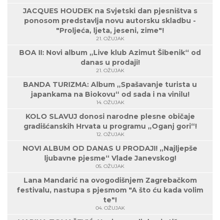
JACQUES HOUDEK na Svjetski dan pjesništva s
ponosom predstavlja novu autorsku skladbu -
"Proljeća, ljeta, jeseni, zime"!
21. OŽUJAK
BOA II: Novi album „Live klub Azimut Šibenik“ od
danas u prodaji!
21. OŽUJAK
BANDA TURIZMA: Album „Spašavanje turista u
japankama na Biokovu“ od sada i na vinilu!
14. OŽUJAK
KOLO SLAVUJ donosi narodne plesne običaje
gradišćanskih Hrvata u programu „Oganj gori“!
12. OŽUJAK
NOVI ALBUM OD DANAS U PRODAJI! „Najljepše
ljubavne pjesme“ Vlade Janevskog!
05. OŽUJAK
Lana Mandarić na ovogodišnjem Zagrebačkom
festivalu, nastupa s pjesmom "A što ću kada volim
te"!
04. OŽUJAK