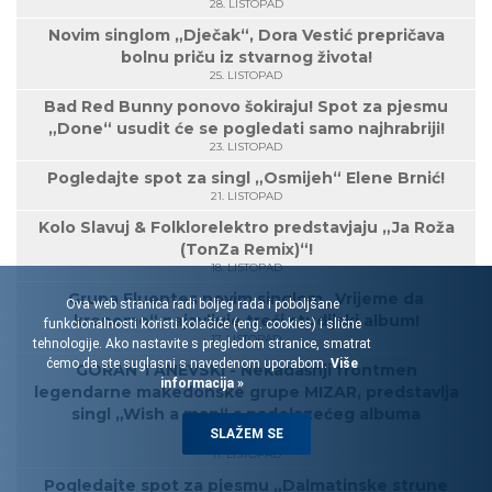
28. LISTOPAD
Novim singlom „Dječak“, Dora Vestić prepričava
bolnu priču iz stvarnog života!
25. LISTOPAD
Bad Red Bunny ponovo šokiraju! Spot za pjesmu
„Done“ usudit će se pogledati samo najhrabriji!
23. LISTOPAD
Pogledajte spot za singl „Osmijeh“ Elene Brnić!
21. LISTOPAD
Kolo Slavuj & Folklorelektro predstavjaju „Ja Roža
(TonZa Remix)“!
18. LISTOPAD
Grupa Fluentes novim singlom „Vrijeme da
Ova web stranica radi boljeg rada i poboljšane
krenemo“ najavljuje treći studijski album!
funkcionalnosti koristi kolačiće (eng. cookies) i slične
17. LISTOPAD
tehnologije. Ako nastavite s pregledom stranice, smatrat
ćemo da ste suglasni s navedenom uporabom.
Više
GORAN TANEVSKI - Nekadašnji frontmen
informacija »
legendarne makedonske grupe MIZAR, predstavlja
singl „Wish a man“ s nadolazećeg albuma
SLAŽEM SE
„Ascend“!
11. LISTOPAD
Pogledajte spot za pjesmu „Dalmatinske strune