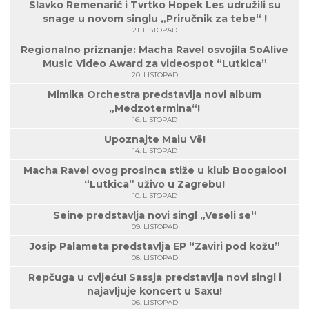
Slavko Remenarić i Tvrtko Hopek Les udružili su
snage u novom singlu „Priručnik za tebe“ !
21. LISTOPAD
Regionalno priznanje: Macha Ravel osvojila SoAlive
Music Video Award za videospot “Lutkica”
20. LISTOPAD
Mimika Orchestra predstavlja novi album
„Medzotermina“!
16. LISTOPAD
Upoznajte Maiu Vë!
14. LISTOPAD
Macha Ravel ovog prosinca stiže u klub Boogaloo!
“Lutkica” uživo u Zagrebu!
10. LISTOPAD
Seine predstavlja novi singl „Veseli se“
09. LISTOPAD
Josip Palameta predstavlja EP “Zaviri pod kožu”
08. LISTOPAD
Repčuga u cvijeću! Sassja predstavlja novi singl i
najavljuje koncert u Saxu!
06. LISTOPAD