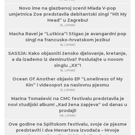
Novo ime na glazbenoj sceni! Mlada V-pop
umjetnica Zoe predstavila debitantski singl “Hit My
Head” u Zagrebu!
16. LIPANJ
Macha Ravel je “Lutkica”! Stigao je avangardni pop
singl na francusko-hrvatskom jeziku!
16. LIPANJ
SASSJA: Kako objasniti žensko djelovanje, kretanje,
a da izađemo iz deminutiva? Poslušajte u novom
singlu „XX“!
16. LIPANJ
Ocean Of Another objavio EP “Loneliness of My
Kin” i videospot za naslovnu pjesmu
13. LIPANJ
Marina Tomašević na CMC festivalu predstavila je
novi studijski album! „Kad žena zapjeva“ od danas u
prodaji!
09. LIPANJ
Ove godine na Splitskom festivalu, svoje će pjesme
predstaviti i dva Menartova izvođača – Hrvoje