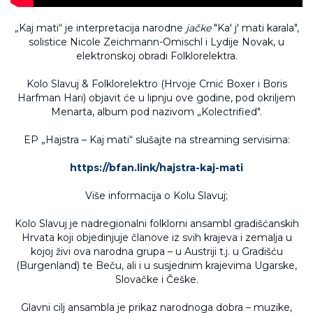
„Kaj mati“ je interpretacija narodne
jačke
"Ka' j' mati karala",
solistice Nicole Zeichmann-Omischl i Lydije Novak, u
elektronskoj obradi Folklorelektra.
Kolo Slavuj & Folklorelektro (Hrvoje Crnić Boxer i Boris
Harfman Hari) objavit će u lipnju ove godine, pod okriljem
Menarta, album pod nazivom „Kolectrified".
EP „Hajstra – Kaj mati“ slušajte na streaming servisima:
https://bfan.link/hajstra-kaj-mati
Više informacija o Kolu Slavuj;
Kolo Slavuj je nadregionalni folklorni ansambl gradišćanskih
Hrvata koji objedinjuje članove iz svih krajeva i zemalja u
kojoj živi ova narodna grupa – u Austriji t.j. u Gradišću
(Burgenland) te Beču, ali i u susjednim krajevima Ugarske,
Slovačke i Češke.
Glavni cilj ansambla je prikaz narodnoga dobra – muzike,