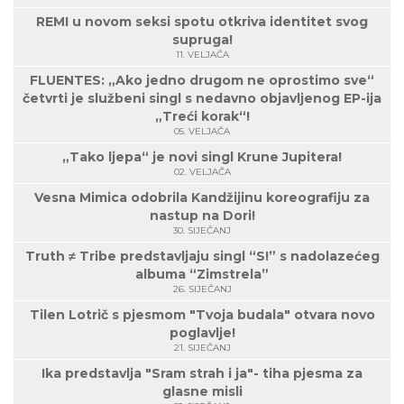
REMI u novom seksi spotu otkriva identitet svog
supruga!
11. VELJAČA
FLUENTES: „Ako jedno drugom ne oprostimo sve“
četvrti je službeni singl s nedavno objavljenog EP-ija
„Treći korak“!
05. VELJAČA
„Tako ljepa“ je novi singl Krune Jupitera!
02. VELJAČA
Vesna Mimica odobrila Kandžijinu koreografiju za
nastup na Dori!
30. SIJEČANJ
Truth ≠ Tribe predstavljaju singl “S!” s nadolazećeg
albuma “Zimstrela”
26. SIJEČANJ
Tilen Lotrič s pjesmom "Tvoja budala" otvara novo
poglavlje!
21. SIJEČANJ
Ika predstavlja "Sram strah i ja"- tiha pjesma za
glasne misli