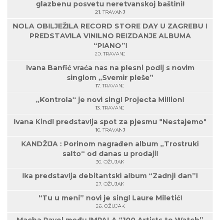
glazbenu posvetu neretvanskoj baštini!
21. TRAVANJ
NOLA OBILJEŽILA RECORD STORE DAY U ZAGREBU I
PREDSTAVILA VINILNO REIZDANJE ALBUMA
“PIANO”!
20. TRAVANJ
Ivana Banfić vraća nas na plesni podij s novim
singlom „Svemir pleše”
17. TRAVANJ
„Kontrola“ je novi singl Projecta Million!
13. TRAVANJ
Ivana Kindl predstavlja spot za pjesmu "Nestajemo"
10. TRAVANJ
KANDŽIJA : Porinom nagrađen album „Trostruki
salto“ od danas u prodaji!
30. OŽUJAK
Ika predstavlja debitantski album “Zadnji dan”!
27. OŽUJAK
“Tu u meni” novi je singl Laure Miletić!
26. OŽUJAK