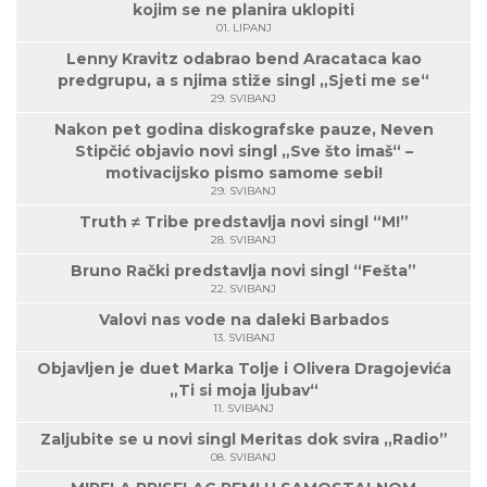
kojim se ne planira uklopiti
01. LIPANJ
Lenny Kravitz odabrao bend Aracataca kao
predgrupu, a s njima stiže singl „Sjeti me se“
29. SVIBANJ
Nakon pet godina diskografske pauze, Neven
Stipčić objavio novi singl „Sve što imaš“ –
motivacijsko pismo samome sebi!
29. SVIBANJ
Truth ≠ Tribe predstavlja novi singl “M!”
28. SVIBANJ
Bruno Rački predstavlja novi singl “Fešta”
22. SVIBANJ
Valovi nas vode na daleki Barbados
13. SVIBANJ
Objavljen je duet Marka Tolje i Olivera Dragojevića
„Ti si moja ljubav“
11. SVIBANJ
Zaljubite se u novi singl Meritas dok svira „Radio”
08. SVIBANJ