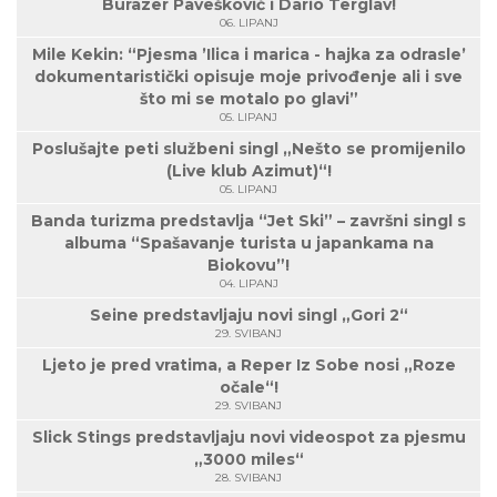
Burazer Pavešković i Dario Terglav!
06. LIPANJ
Mile Kekin: “Pjesma ’Ilica i marica - hajka za odrasle’
dokumentaristički opisuje moje privođenje ali i sve
što mi se motalo po glavi”
05. LIPANJ
Poslušajte peti službeni singl „Nešto se promijenilo
(Live klub Azimut)“!
05. LIPANJ
Banda turizma predstavlja “Jet Ski” – završni singl s
albuma “Spašavanje turista u japankama na
Biokovu”!
04. LIPANJ
Seine predstavljaju novi singl „Gori 2“
29. SVIBANJ
Ljeto je pred vratima, a Reper Iz Sobe nosi „Roze
očale“!
29. SVIBANJ
Slick Stings predstavljaju novi videospot za pjesmu
„3000 miles“
28. SVIBANJ