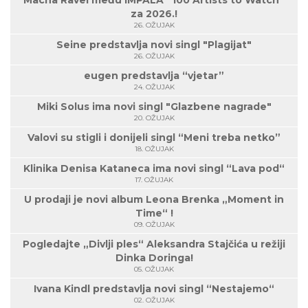
Macha Ravel među IMPALA “100 Artists to Watch”
za 2026.!
26. OŽUJAK
Seine predstavlja novi singl "Plagijat"
26. OŽUJAK
eugen predstavlja “vjetar”
24. OŽUJAK
Miki Solus ima novi singl "Glazbene nagrade"
20. OŽUJAK
Valovi su stigli i donijeli singl “Meni treba netko”
18. OŽUJAK
Klinika Denisa Kataneca ima novi singl “Lava pod“
17. OŽUJAK
U prodaji je novi album Leona Brenka „Moment in
Time“ !
09. OŽUJAK
Pogledajte „Divlji ples“ Aleksandra Stajčića u režiji
Dinka Doringa!
05. OŽUJAK
Ivana Kindl predstavlja novi singl “Nestajemo“
02. OŽUJAK