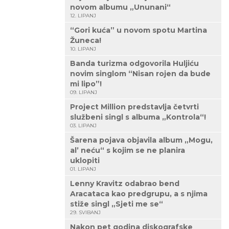
novom albumu „Ununani“
12. LIPANJ
“Gori kuća” u novom spotu Martina
Žuneca!
10. LIPANJ
Banda turizma odgovorila Huljiću
novim singlom “Nisan rojen da bude
mi lipo”!
09. LIPANJ
Project Million predstavlja četvrti
službeni singl s albuma „Kontrola“!
03. LIPANJ
Šarena pojava objavila album „Mogu,
al’ neću“ s kojim se ne planira
uklopiti
01. LIPANJ
Lenny Kravitz odabrao bend
Aracataca kao predgrupu, a s njima
stiže singl „Sjeti me se“
29. SVIBANJ
Nakon pet godina diskografske