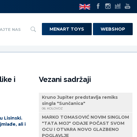
MENART TOYS
WEBSHOP
AJTE NAS
ike i
Vezani sadržaji
Kruno Jupiter predstavlja remiks
singla "Sunčanica"
06. KOLOVOZ
MARKO TOMASOVIĆ NOVIM SINGLOM
 Lisinski.
"TATA MOJ" ODAJE POČAST SVOM
mlađe, ali i
OCU I OTVARA NOVO GLAZBENO
POGLAVLJE