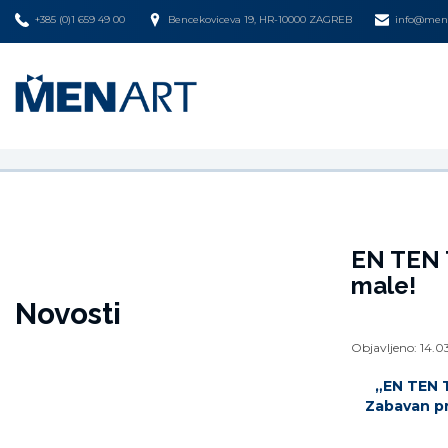
+385 (0)1 659 49 00
Bencekoviceva 19, HR-10000 ZAGREB
info@mena
EN TEN T
male!
Novosti
Objavljeno:
14.0
„EN TEN T
Zabavan pro