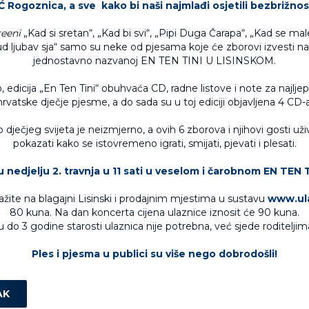
 Rogoznica, a sve kako bi naši najmlađi osjetili bezbrižnost
eeni
„Kad si sretan“, „Kad bi svi“, „Pipi Duga Čarapa“, „Kad se mal
d ljubav sja“ samo su neke od pjesama koje će zborovi izvesti na
jednostavno nazvanoj EN TEN TINI U LISINSKOM.
 edicija „En Ten Tini“ obuhvaća CD, radne listove i note za najl
hrvatske dječje pjesme, a do sada su u toj ediciji objavljena 4 CD-a
dječjeg svijeta je neizmjerno, a ovih 6 zborova i njihovi gosti u
pokazati kako se istovremeno igrati, smijati, pjevati i plesati.
 nedjelju 2. travnja u 11 sati u veselom i čarobnom EN TEN T
ažite na blagajni Lisinski i prodajnim mjestima u sustavu
www.ula
80 kuna. Na dan koncerta cijena ulaznice iznosit će 90 kuna.
 do 3 godine starosti ulaznica nije potrebna, već sjede roditeljima
Ples i pjesma u publici su više nego dobrodošli!
AK