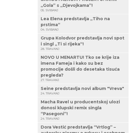
„Gola” s „Djevojkama”!
05. SVIBANJ
Lea Elena predstavlja „Tiho na
prstima“
04. SVIBANJ
Grupa Kolodvor predstavlja novi spot
i singl „Ti si rijeka“!
28. TRAVANJ
NOVO U MENARTU! Tko se krije iza
imena Fameja i kako su bez
promocije došli do desetaka tisuća
pregleda?
27. TRAVANJ
Seine predstavlja novi album "Vreva"
24. TRAVANJ
Macha Ravel u producentskoj ulozi
donosi klupski remix singla
“Pasegoni”!
24. TRAVANJ
Dora Vestić predstavlja “Vrtlog” –