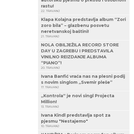
autorsku pjesmu o prkosu i osobnom
rastu!
22. TRAVANJ
Klapa Kolajna predstavlja album “Zori
zoro bila” – glazbenu posvetu
neretvanskoj baštini!
21. TRAVANJ
NOLA OBILJEŽILA RECORD STORE
DAY U ZAGREBU I PREDSTAVILA
VINILNO REIZDANJE ALBUMA
“PIANO”!
20. TRAVANJ
Ivana Banfić vraća nas na plesni podij
s novim singlom „Svemir pleše”
17. TRAVANJ
„Kontrola“ je novi singl Projecta
Million!
13. TRAVANJ
Ivana Kindl predstavlja spot za
pjesmu "Nestajemo"
10. TRAVANJ