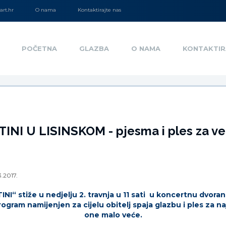
rt.hr
O nama
Kontaktirajte nas
POČETNA
GLAZBA
O NAMA
KONTAKTIR
INI U LISINSKOM - pjesma i ples za vel
3.2017.
INI“ stiže u nedjelju 2. travnja u 11 sati u koncertnu dvoranu
gram namijenjen za cijelu obitelj spaja glazbu i ples za naj
one malo veće.