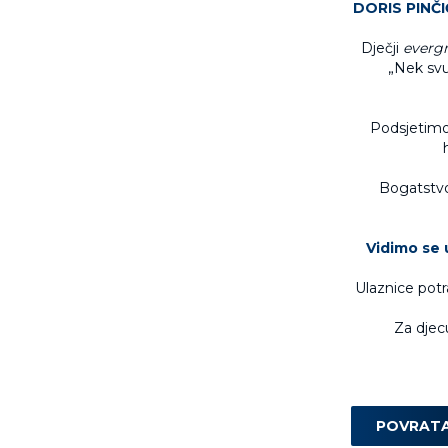
DORIS PINČIĆ
Dječji
evergr
„Nek svu
Podsjetimo,
Bogatstvo 
Vidimo se u
Ulaznice potr
Za djecu
POVRAT