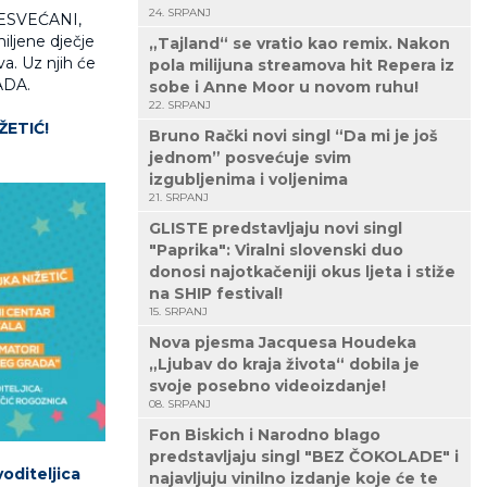
24. SRPANJ
SESVEĆANI,
jene dječje
„Tajland“ se vratio kao remix. Nakon
a. Uz njih će
pola milijuna streamova hit Repera iz
ADA.
sobe i Anne Moor u novom ruhu!
22. SRPANJ
ŽETIĆ!
Bruno Rački novi singl “Da mi je još
jednom” posvećuje svim
izgubljenima i voljenima
21. SRPANJ
GLISTE predstavljaju novi singl
"Paprika": Viralni slovenski duo
donosi najotkačeniji okus ljeta i stiže
na SHIP festival!
15. SRPANJ
Nova pjesma Jacquesa Houdeka
„Ljubav do kraja života“ dobila je
svoje posebno videoizdanje!
08. SRPANJ
Fon Biskich i Narodno blago
predstavljaju singl "BEZ ČOKOLADE" i
oditeljica
najavljuju vinilno izdanje koje će te