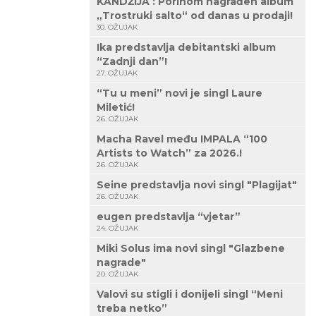
KANDŽIJA : Porinom nagrađen album
„Trostruki salto“ od danas u prodaji!
30. OŽUJAK
Ika predstavlja debitantski album
“Zadnji dan”!
27. OŽUJAK
“Tu u meni” novi je singl Laure
Miletić!
26. OŽUJAK
Macha Ravel među IMPALA “100
Artists to Watch” za 2026.!
26. OŽUJAK
Seine predstavlja novi singl "Plagijat"
26. OŽUJAK
eugen predstavlja “vjetar”
24. OŽUJAK
Miki Solus ima novi singl "Glazbene
nagrade"
20. OŽUJAK
Valovi su stigli i donijeli singl “Meni
treba netko”