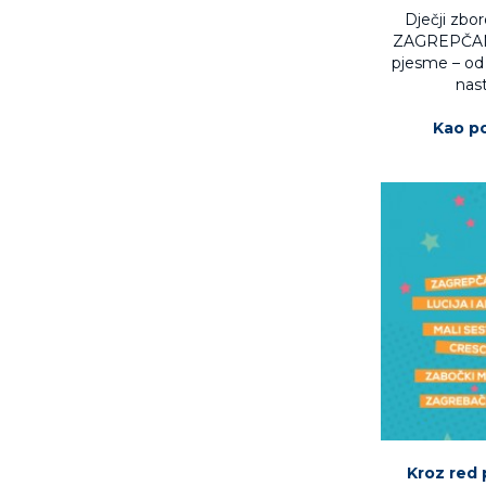
Dječji zb
ZAGREPČANK
pjesme – od 
nast
Kao po
Kroz red 