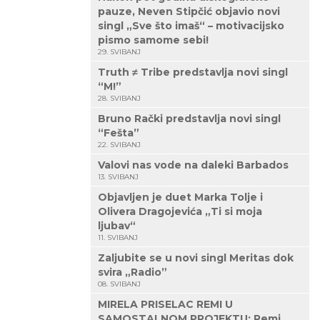
pauze, Neven Stipčić objavio novi
singl „Sve što imaš“ – motivacijsko
pismo samome sebi!
29. SVIBANJ
Truth ≠ Tribe predstavlja novi singl
“M!”
28. SVIBANJ
Bruno Rački predstavlja novi singl
“Fešta”
22. SVIBANJ
Valovi nas vode na daleki Barbados
13. SVIBANJ
Objavljen je duet Marka Tolje i
Olivera Dragojevića „Ti si moja
ljubav“
11. SVIBANJ
Zaljubite se u novi singl Meritas dok
svira „Radio”
08. SVIBANJ
MIRELA PRISELAC REMI U
SAMOSTALNOM PROJEKTU: Remi