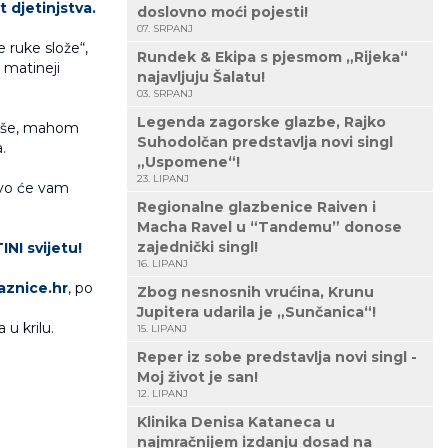
 djetinjstva.
doslovno moći pojesti!
07. SRPANJ
e ruke slože“,
Rundek & Ekipa s pjesmom „Rijeka“
 matineji
najavljuju Šalatu!
03. SRPANJ
Legenda zagorske glazbe, Rajko
jepše, mahom
Suhodolčan predstavlja novi singl
.
„Uspomene“!
23. LIPANJ
živo će vam
Regionalne glazbenice Raiven i
Macha Ravel u “Tandemu” donose
zajednički singl!
INI svijetu!
16. LIPANJ
znice.hr
, po
Zbog nesnosnih vrućina, Krunu
Jupitera udarila je „Sunčanica“!
 u krilu.
15. LIPANJ
Reper iz sobe predstavlja novi singl -
Moj život je san!
12. LIPANJ
Klinika Denisa Kataneca u
najmračnijem izdanju dosad na