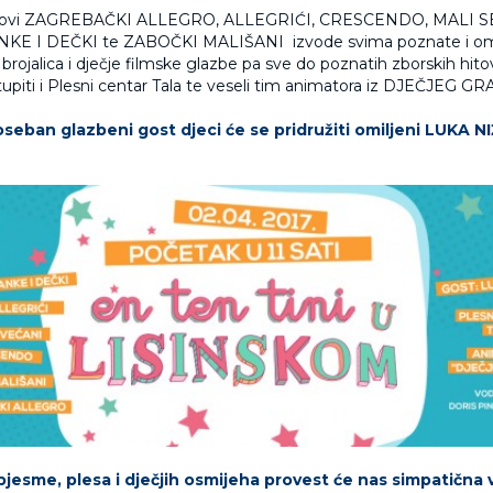
orovi ZAGREBAČKI ALLEGRO, ALLEGRIĆI, CRESCENDO, MALI 
E I DEČKI te ZABOČKI MALIŠANI izvode svima poznate i omil
brojalica i dječje filmske glazbe pa sve do poznatih zborskih hitov
upiti i Plesni centar Tala te veseli tim animatora iz DJEČJEG GR
seban glazbeni gost djeci će se pridružiti omiljeni LUKA NI
pjesme, plesa i dječjih osmijeha provest će nas simpatična v