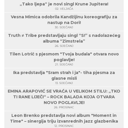
„Tako ljepa“ je novi singl Krune Jupitera!
02. VELJAČA
Vesna Mimica odobrila Kandžijinu koreografiju za
nastup na Dori!
30. SIJEČANJ
Truth ≠ Tribe predstavljaju singl “S!” s nadolazećeg
albuma “Zimstrela”
26. SIJEČANJ
Tilen Lotrič s pjesmom "Tvoja budala" otvara novo
poglavlje!
21. SIJEČANJ
Ika predstavlja "Sram strah i ja"- tiha pjesma za
glasne misli
13. SIJEČANJ
EMINA ARAPOVIĆ SE VRAĆA U VELIKOM STILU: „TKO
TI RANE LIJEČI“ – ROCK BALADA KOJA OTVARA
NOVO POGLAVLJE!
26. PROSINAC
Leon Brenko predstavlja novi album "Moment in
Time" – sinergija triju izvanrednih jazz glazbenika
12. PROSINAC