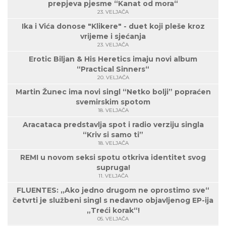
prepjeva pjesme “Kanat od mora“
23. VELJAČA
Ika i Vića donose "Klikere" - duet koji pleše kroz
vrijeme i sjećanja
23. VELJAČA
Erotic Biljan & His Heretics imaju novi album
“Practical Sinners“
20. VELJAČA
Martin Žunec ima novi singl “Netko bolji” popraćen
svemirskim spotom
18. VELJAČA
Aracataca predstavlja spot i radio verziju singla
“Kriv si samo ti”
18. VELJAČA
REMI u novom seksi spotu otkriva identitet svog
supruga!
11. VELJAČA
FLUENTES: „Ako jedno drugom ne oprostimo sve“
četvrti je službeni singl s nedavno objavljenog EP-ija
„Treći korak“!
05. VELJAČA