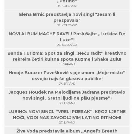
„Potiho“
18. KOLOVOZ
Elena Brnić predstavlja novi singl "Jesam li
prespavala"
18. KOLOVOZ
NOVI ALBUM MACHE RAVEL! Poslušajte „Lutkica De
Luxe“!
06. KOLOVOZ
Banda Turizma: Spot za singl „Neću radit“ kreativno
rekreira četiri kultna spota Kuzme i Shake Zulu!
11. SRPANJ
Hrvoje Burazer Pavešković s pjesmom „Moje misto“
osvojio najviše glasova publike!
07. SRPANJ
Jacques Houdek na Melodijama Jadrana predstavio
novi singl „Sretni ljudi ne pišu pjesme“!
30. LIPANJ
LUBINO: NOVI SINGL “VRELI PIJESAK“, KROZ LJETNE
NOĆI, VODI NAS ZAVODLJIVIM LATINO RITMOM!
27. LIPANJ
Živa Voda predstavila album „Angel’s Breath