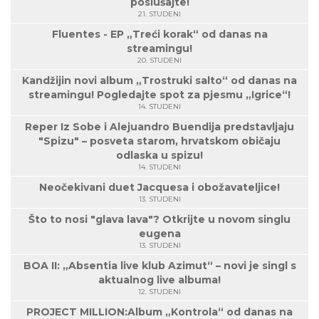
poslušajte!
21. STUDENI
Fluentes - EP „Treći korak“ od danas na
streamingu!
20. STUDENI
Kandžijin novi album „Trostruki salto“ od danas na
streamingu! Pogledajte spot za pjesmu „Igrice“!
14. STUDENI
Reper Iz Sobe i Alejuandro Buendija predstavljaju
"Spizu" – posveta starom, hrvatskom običaju
odlaska u spizu!
14. STUDENI
Neočekivani duet Jacquesa i obožavateljice!
13. STUDENI
Što to nosi "glava lava"? Otkrijte u novom singlu
eugena
13. STUDENI
BOA II: „Absentia live klub Azimut“ – novi je singl s
aktualnog live albuma!
12. STUDENI
PROJECT MILLION:Album „Kontrola“ od danas na