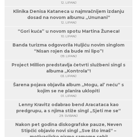
12. LIPANJ
Klinika Denisa Kataneca u najmračnijem izdanju
dosad na novom albumu „Ununani“
12. LIPANJ
“Gori kuća” u novom spotu Martina Žuneca!
10. LIPANJ
Banda turizma odgovorila Huljiću novim singlom
“Nisan rojen da bude mi lipo”!
09. LIPANJ
Project Million predstavlja četvrti službeni singl s
albuma „Kontrola“!
03. LIPANJ
Šarena pojava objavila album „Mogu, al’ neću“ s
kojim se ne planira uklopiti
01. LIPANJ
Lenny Kravitz odabrao bend Aracataca kao
predgrupu, a s njima stiže singl „Sjeti me se“
29. SVIBANJ
Nakon pet godina diskografske pauze, Neven
Stipčić objavio novi singl „Sve što imaš“ –
motivacijsko pismo samome sebi!