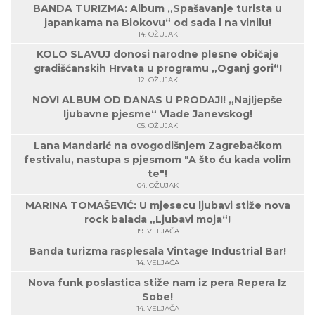
BANDA TURIZMA: Album „Spašavanje turista u
japankama na Biokovu“ od sada i na vinilu!
14. OŽUJAK
KOLO SLAVUJ donosi narodne plesne običaje
gradišćanskih Hrvata u programu „Oganj gori“!
12. OŽUJAK
NOVI ALBUM OD DANAS U PRODAJI! „Najljepše
ljubavne pjesme“ Vlade Janevskog!
05. OŽUJAK
Lana Mandarić na ovogodišnjem Zagrebačkom
festivalu, nastupa s pjesmom "A što ću kada volim
te"!
04. OŽUJAK
MARINA TOMAŠEVIĆ: U mjesecu ljubavi stiže nova
rock balada „Ljubavi moja“!
19. VELJAČA
Banda turizma rasplesala Vintage Industrial Bar!
14. VELJAČA
Nova funk poslastica stiže nam iz pera Repera Iz
Sobe!
14. VELJAČA