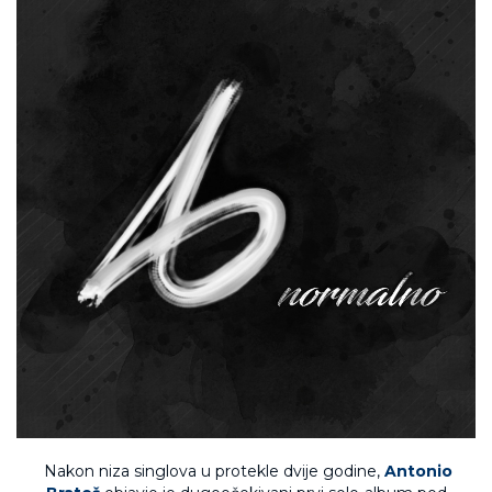
Nakon niza singlova u protekle dvije godine,
Antonio