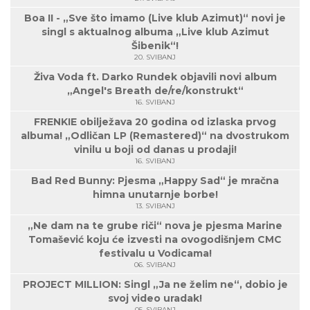
Boa II - „Sve što imamo (Live klub Azimut)“ novi je
singl s aktualnog albuma „Live klub Azimut
Šibenik“!
20. SVIBANJ
Živa Voda ft. Darko Rundek objavili novi album
„Angel's Breath de/re/konstrukt“
16. SVIBANJ
FRENKIE obilježava 20 godina od izlaska prvog
albuma! „Odličan LP (Remastered)“ na dvostrukom
vinilu u boji od danas u prodaji!
16. SVIBANJ
Bad Red Bunny: Pjesma „Happy Sad“ je mračna
himna unutarnje borbe!
13. SVIBANJ
„Ne dam na te grube riči“ nova je pjesma Marine
Tomašević koju će izvesti na ovogodišnjem CMC
festivalu u Vodicama!
06. SVIBANJ
PROJECT MILLION: Singl „Ja ne želim ne“, dobio je
svoj video uradak!
05. SVIBANJ