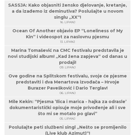
SASSJA: Kako objasniti žensko djelovanje, kretanje,
a da izađemo iz deminutiva? Poslušajte u novom
singlu „XX“!
16. LIPANJ
Ocean Of Another objavio EP “Loneliness of My
Kin” i videospot za naslovnu pjesmu
13. LIPANJ
Marina Tomašević na CMC festivalu predstavila je
novi studijski album! „Kad žena zapjeva“ od danas u
prodaji!
09. LIPANJ
Ove godine na Splitskom festivalu, svoje će pjesme
predstaviti i dva Menartova izvođača – Hrvoje
Burazer Pavešković i Dario Terglav!
06. LIPANJ
Mile Kekin: “Pjesma ’Ilica i marica - hajka za odrasle’
dokumentaristički opisuje moje privođenje ali i sve
što mi se motalo po glavi”
05. LIPANJ
Poslušajte peti službeni singl „Nešto se promijenilo
(Live klub Azimut)“!