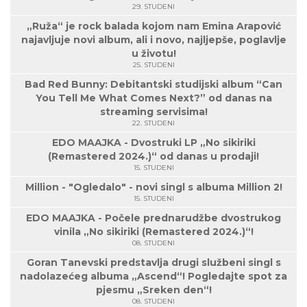
29. STUDENI
„Ruža“ je rock balada kojom nam Emina Arapović
najavljuje novi album, ali i novo, najljepše, poglavlje
u životu!
25. STUDENI
Bad Red Bunny: Debitantski studijski album “Can
You Tell Me What Comes Next?” od danas na
streaming servisima!
22. STUDENI
EDO MAAJKA - Dvostruki LP „No sikiriki
(Remastered 2024.)“ od danas u prodaji!
15. STUDENI
Million - "Ogledalo" - novi singl s albuma Million 2!
15. STUDENI
EDO MAAJKA - Počele prednarudžbe dvostrukog
vinila „No sikiriki (Remastered 2024.)“!
08. STUDENI
Goran Tanevski predstavlja drugi službeni singl s
nadolazećeg albuma „Ascend“! Pogledajte spot za
pjesmu „Sreken den“!
08. STUDENI