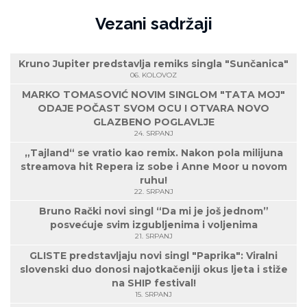
Vezani sadržaji
Kruno Jupiter predstavlja remiks singla "Sunčanica"
06. KOLOVOZ
MARKO TOMASOVIĆ NOVIM SINGLOM "TATA MOJ"
ODAJE POČAST SVOM OCU I OTVARA NOVO
GLAZBENO POGLAVLJE
24. SRPANJ
„Tajland“ se vratio kao remix. Nakon pola milijuna
streamova hit Repera iz sobe i Anne Moor u novom
ruhu!
22. SRPANJ
Bruno Rački novi singl “Da mi je još jednom”
posvećuje svim izgubljenima i voljenima
21. SRPANJ
GLISTE predstavljaju novi singl "Paprika": Viralni
slovenski duo donosi najotkačeniji okus ljeta i stiže
na SHIP festival!
15. SRPANJ