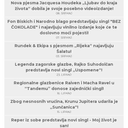
Nova pjesma Jacquesa Houdeka „Ljubav do kraja
života“ dobila je svoje posebno videoizdanje!
08. SRPANJ
Fon Biskich i Narodno blago predstavljaju singl "BEZ
ČOKOLADE" i najavljuju vinilno izdanje koje će te
doslovno moći pojesti!
07. SRPANJ
Rundek & Ekipa s pjesmom „Rijeka“ najavljuju
Šalatu!
03. SRPANJ
Legenda zagorske glazbe, Rajko Suhodolčan
predstavlja novi singl „Uspomene“!
23. LIPANJ
Regionalne glazbenice Raiven i Macha Ravel u
“Tandemu” donose zajednički singl!
16. LIPANJ
Zbog nesnosnih vrućina, Krunu Jupitera udarila je
„Sunčanica“!
15. LIPANJ
Reper iz sobe predstavlja novi singl - Moj život je
san!