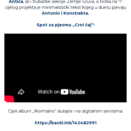
Antića
, ali i trubačke sekcije Zemlje Gruva, a točka na “i”
cijelog projekta je minimalistički tekst kojeg u duetu pjevaju
Antonio i Konstrakta.
Spot za pjesmu „Crni čaj“:
Cijeli album „Normalno“ slušajte i na digitalnim servisima:
https://backl.ink/142482991