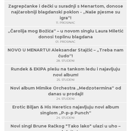
Zagrepčanke i dečki u suradnji s Menartom, donose
najčarobniji blagdanski poklon - „Naše pjesme su
igra“!
11. PROSINAC
„Čarolija mog Božića“ – u novom singlu Laura Miletić
donosi toplinu blagdana
01. PROSINAC
NOVO U MENARTU! Aleksandar Stajčić – „Treba nam
čudo“!
28. STUDENI
Rundek & EKIPA plešu na tankom ledu i najavljuju
novi album!
25. STUDENI
Novi album Mimike Orchestra „Medzotermina“ od
danas u prodaji!
24. STUDENI
Erotic Biljan & His Heretics najavljuju novi album
singlom „P-p-p Punch“
24. STUDENI
Novi singl Brune Račkog "Tako lako" ulazi u uho –