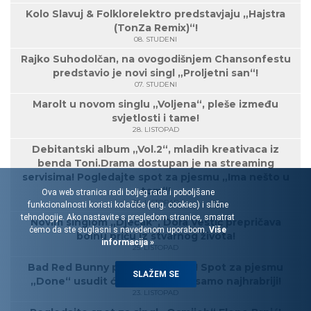
Kolo Slavuj & Folklorelektro predstavjaju „Hajstra
(TonZa Remix)“!
08. STUDENI
Rajko Suhodolčan, na ovogodišnjem Chansonfestu
predstavio je novi singl „Proljetni san“!
07. STUDENI
Marolt u novom singlu „Voljena“, pleše između
svjetlosti i tame!
28. LISTOPAD
Debitantski album „Vol.2“, mladih kreativaca iz
benda Toni.Drama dostupan je na streaming
servisima! Pogledajte spot za pjesmu „Ima nešto u
tom“!
Ova web stranica radi boljeg rada i poboljšane
28. LISTOPAD
funkcionalnosti koristi kolačiće (eng. cookies) i slične
tehnologije. Ako nastavite s pregledom stranice, smatrat
Novim singlom „Dječak“, Dora Vestić prepričava
ćemo da ste suglasni s navedenom uporabom.
Više
bolnu priču iz stvarnog života!
informacija »
25. LISTOPAD
Bad Red Bunny ponovo šokiraju! Spot za pjesmu
SLAŽEM SE
„Done“ usudit će se pogledati samo najhrabriji!
23. LISTOPAD