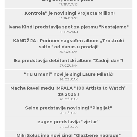
17. TRAVANJ
„Kontrola“ je novi singl Projecta Million!
13. TRAVANJ
Ivana Kindl predstavlja spot za pjesmu "Nestajemo"
10. TRAVANJ
KANDŽIJA : Porinom nagrađen album „Trostruki
salto“ od danas u prodaji!
30. OŽUJAK
Ika predstavlja debitantski album “Zadnji dan”!
27. OŽUJAK
“Tu u meni” novi je singl Laure Miletić!
26. OŽUJAK
Macha Ravel među IMPALA “100 Artists to Watch”
za 2026.!
26. OŽUJAK
Seine predstavlja novi singl "Plagijat"
26. OŽUJAK
eugen predstavlja “vjetar”
24. OŽUJAK
Miki Solus ima novi singl "Glazbene nagrade"