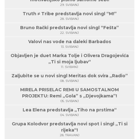
29. SVIBANJ
Truth ≠ Tribe predstavlja novi singl “M!”
28. SVIBANJ
Bruno Rački predstavlja novi singl “Fešta”
22. SVIBANJ
Valovi nas vode na daleki Barbados
13. SVIBANJ
Objavljen je duet Marka Tolje i Olivera Dragojevića
„Ti si moja ljubav“
11. SVIBANJ
Zaljubite se u novi singl Meritas dok svira „Radio”
08. SVIBANJ
MIRELA PRISELAC REMI U SAMOSTALNOM
PROJEKTU: Remi „Gola” s „Djevojkama”!
05. SVIBANJ
Lea Elena predstavlja „Tiho na prstima“
04. SVIBANJ
Grupa Kolodvor predstavlja novi spot i singl „Ti si
rijeka“!
28. TRAVANJ