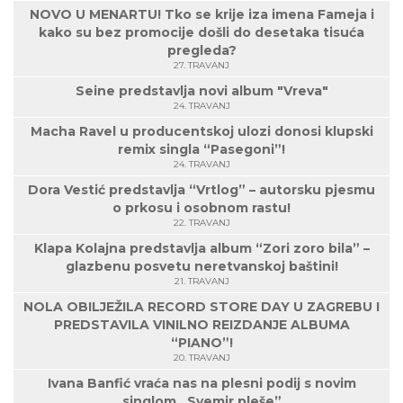
NOVO U MENARTU! Tko se krije iza imena Fameja i
kako su bez promocije došli do desetaka tisuća
pregleda?
27. TRAVANJ
Seine predstavlja novi album "Vreva"
24. TRAVANJ
Macha Ravel u producentskoj ulozi donosi klupski
remix singla “Pasegoni”!
24. TRAVANJ
Dora Vestić predstavlja “Vrtlog” – autorsku pjesmu
o prkosu i osobnom rastu!
22. TRAVANJ
Klapa Kolajna predstavlja album “Zori zoro bila” –
glazbenu posvetu neretvanskoj baštini!
21. TRAVANJ
NOLA OBILJEŽILA RECORD STORE DAY U ZAGREBU I
PREDSTAVILA VINILNO REIZDANJE ALBUMA
“PIANO”!
20. TRAVANJ
Ivana Banfić vraća nas na plesni podij s novim
singlom „Svemir pleše”