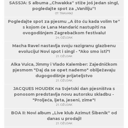
SASSJA: S albuma „Chwakka“ stiže još jedan singl,
pogledajte spot za „Vaniliju“!
07. TRAVANJ
Pogledajte spot za pjesmu „A što ću kada volim te“
s kojom će Lana Mandarić nastupiti na
ovogodišnjem Zagrebačkom festivalu!
24. OŽUJAK
Macha Ravel nastavlja svoju razigranu glazbenu
evoluciju! Novi spot i singl - "Ako smo isti"!
21. OŽUJAK
Alka Vuica, Jimmy i Vlado Kalember: Zajedničkom
pjesmom "Daj da se opet nađemo" obilježavaju
dugogodišnje prijateljstvo
21. OŽUJAK
JACQUES HOUDEK na Svjetski dan pjesništva s
ponosom predstavlja novu autorsku skladbu -
"Proljeća, ljeta, jeseni, zime"!
21. OŽUJAK
BOA II: Novi album „Live klub Azimut Šibenik“ od
danas u prodaji!
21. OŽUJAK