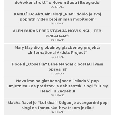
de/re/konstrukt“ u Novom Sadu i Beogradu!
26. LIPANJ
KANDŽIJA: Aktualni singl „Plan“ dobio je svoj
popratni video broj sniman mobitelom!
25. LIPANJ
ALEN ĐURAS PREDSTAVLJA NOVI SINGL „TEBI
PRIPADAM“!
23. LIPANJ
Mary May dio globalnog glazbenog projekta
„International Artists Project“
18. LIPANJ
Hoće li „Opsesija“ Lane Mandarić postati i vaša
opsesija?
17. LIPANJ
Novo ime na glazbenoj sceni! Mlada V-pop
umjetnica Zoe predstavila debitantski singl “Hit My
Head” u Zagrebu!
16. LIPANJ
Macha Ravel je “Lutkica”! Stigao je avangardni pop
singl na francusko-hrvatskom jeziku!
16. LIPANJ