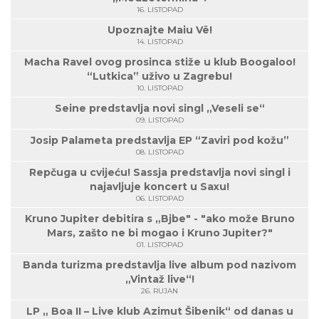
16. LISTOPAD
Upoznajte Maiu Vë!
14. LISTOPAD
Macha Ravel ovog prosinca stiže u klub Boogaloo!
“Lutkica” uživo u Zagrebu!
10. LISTOPAD
Seine predstavlja novi singl „Veseli se“
09. LISTOPAD
Josip Palameta predstavlja EP “Zaviri pod kožu”
08. LISTOPAD
Repčuga u cvijeću! Sassja predstavlja novi singl i
najavljuje koncert u Saxu!
06. LISTOPAD
Kruno Jupiter debitira s „Bjbe" - "ako može Bruno
Mars, zašto ne bi mogao i Kruno Jupiter?"
01. LISTOPAD
Banda turizma predstavlja live album pod nazivom
„Vintaž live“!
26. RUJAN
LP „ Boa II – Live klub Azimut Šibenik“ od danas u