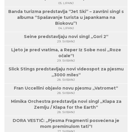
05. LIPANJ
Banda turizma predstavlja “Jet Ski” – završni singl s
albuma “Spašavanje turista u japankama na
Biokovu”!
04. LIPANJ
Seine predstavljaju novi singl „Gori 2“
29. SVIBANJ
Ljeto je pred vratima, a Reper Iz Sobe nosi „Roze
očale“!
29. SVIBANJ
Slick Stings predstavljaju novi videospot za pjesmu
„3000 miles“
28. SVIBANJ
Fran Uccellini objavio novu pjesmu „Vatromet“
28. SVIBANJ
Mimika Orchestra predstavlja novi singl „Klapa za
Zemlju / Klapa for the Earth“
28. SVIBANJ
DORA VESTIĆ: „Pjesma Fragmenti posvećena je
mom preminulom tati“!
27. SVIBANJ