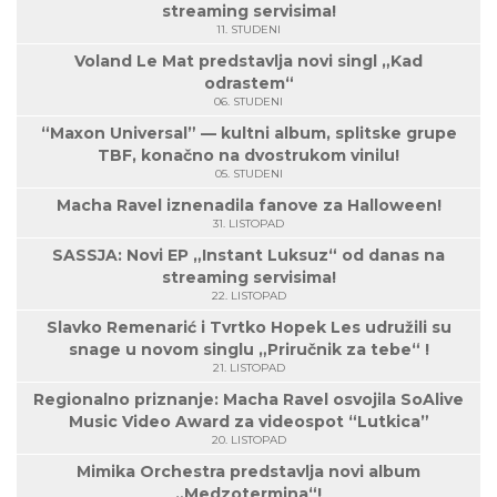
streaming servisima!
11. STUDENI
Voland Le Mat predstavlja novi singl „Kad
odrastem“
06. STUDENI
“Maxon Universal” — kultni album, splitske grupe
TBF, konačno na dvostrukom vinilu!
05. STUDENI
Macha Ravel iznenadila fanove za Halloween!
31. LISTOPAD
SASSJA: Novi EP „Instant Luksuz“ od danas na
streaming servisima!
22. LISTOPAD
Slavko Remenarić i Tvrtko Hopek Les udružili su
snage u novom singlu „Priručnik za tebe“ !
21. LISTOPAD
Regionalno priznanje: Macha Ravel osvojila SoAlive
Music Video Award za videospot “Lutkica”
20. LISTOPAD
Mimika Orchestra predstavlja novi album
„Medzotermina“!