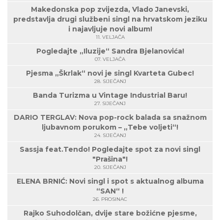
Makedonska pop zvijezda, Vlado Janevski,
predstavlja drugi službeni singl na hrvatskom jeziku
i najavljuje novi album!
11. VELJAČA
Pogledajte „Iluzije“ Sandra Bjelanovića!
07. VELJAČA
Pjesma „Škrlak“ novi je singl Kvarteta Gubec!
28. SIJEČANJ
Banda Turizma u Vintage Industrial Baru!
27. SIJEČANJ
DARIO TERGLAV: Nova pop-rock balada sa snažnom
ljubavnom porukom – „Tebe voljeti“!
24. SIJEČANJ
Sassja feat.Tendo! Pogledajte spot za novi singl
"Prašina"!
20. SIJEČANJ
ELENA BRNIĆ: Novi singl i spot s aktualnog albuma
“SAN“ !
26. PROSINAC
Rajko Suhodolčan, dvije stare božićne pjesme,