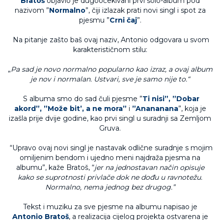
Bratoš
objavio je dugoočekivani prvi solo-album pod
nazivom ”
Normalno
”, čiji izlazak prati novi singl i spot za
pjesmu ”
Crni čaj
”.
Na pitanje zašto baš ovaj naziv, Antonio odgovara u svom
karakterističnom stilu:
„
Pa sad je novo normalno popularno kao izraz, a ovaj album
je nov i normalan. Ustvari, sve je samo nije to.“
S albuma smo do sad čuli pjesme ”
Ti nisi”, ”Dobar
akord”, ”Može bit’, a ne mora”
i
”Anananana
”, koja je
izašla prije dvije godine, kao prvi singl u suradnji sa Zemljom
Gruva.
“Upravo ovaj novi singl je nastavak odlične suradnje s mojim
omiljenim bendom i ujedno meni najdraža pjesma na
albumu”, kaže Bratoš, “
jer na jednostavan način opisuje
kako se suprotnosti privlače dok ne dođu u ravnotežu.
Normalno, nema jednog bez drugog.”
Tekst i muziku za sve pjesme na albumu napisao je
Antonio Bratoš
, a realizacija cijelog projekta ostvarena je