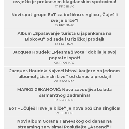
osvježio je prekrasnim blagdanskim spotovima!
17. PROSINAC
Novi spot grupe EoT za božićnu singlicu „Čuješ li
sve je bliže“!
13. PROSINAC
Album „Spašavanje turista u japankama na
Biokovu“ od sada i u fizičkoj prodaji!
10. PROSINAC
Jacques Houdek: „Pjesma života“ dobila je svoj
popratni spot!
09. PROSINAC
Jacques Houdek: Najveći hitovi karijere na jednom
albumu! „Lisinski Live“ od danas u prodaji!
06. PROSINAC
MARKO ZEKANOVIĆ: Nova zavodljiva balada
šarmantnog Zadranina!
03. PROSINAC
EoT - „Čuješ li sve je bliže“ je nova božićna singlica!
29. STUDENI
Novi album Gorana Tanevskog od danas na
streaming servisima! Poslušajte „Ascend“ !