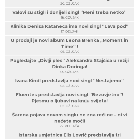
20. OŽUJAK
Valovi su stigli i donijeli singl “Meni treba netko”
18. OŽUJAK
Klinika Denisa Kataneca ima novi singl “Lava pod“
17. OŽUJAK
U prodaji je novi album Leona Brenka „Moment in
Time“ !
09. OŽUJAK
Pogledajte „Divlji ples“ Aleksandra Stajčića u režiji
Dinka Doringa!
05. OŽUJAK
Ivana Kindl predstavlja novi singl “Nestajemo“
02. OŽUJAK
Fluentes predstavlja novi singl “Bezuvjetno”!
Pjesmu o ljubavi na kraju svijeta!
02. OŽUJAK
Šarena pojava novom singlu ne zna reći ne – ni vi
nećete moći!
27. VELJAČA
Istarska umjetnica Elis Lovrić predstavlja tri