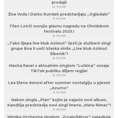
prodaji!
22. RUJAN
Živa Voda i Darko Rundek predstavljaju „Ogledalo“
17. RUJAN
Tilen Lotrič osvojio glavnu nagradu na Ohridskom
festivalu 2025.!
16. RUJAN
„Tako lijepa live klub Azimut“ šesti je službeni singl
grupe Boa II uoči izlaska vinila „Live klub Azimut
Šibenik“!
16. RUJAN
Macha Ravel s aktualnim singlom “Lutkica” osvaja
TikTok publiku diljem regije!
16. RUJAN
Lea Elena donosi after summer nostalgiju u pjesmi
„Azurno“
15. RUJAN
Nakon singla „Plan“ kojim je najavio novi album,
Kandžija predstavlja novi singl imena „Mate Rimac“!
12. RUJAN
Mimika Orchestra singlom „Zrcalo/Mirror“ najavljuje