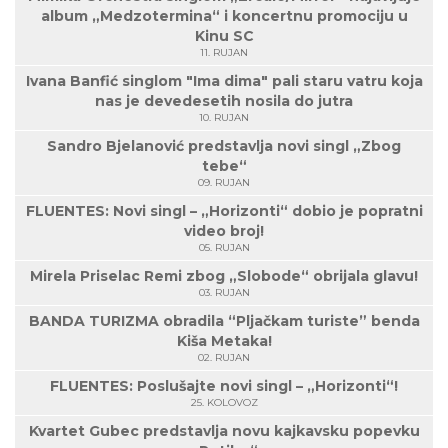
album „Medzotermina“ i koncertnu promociju u
Kinu SC
11. RUJAN
Ivana Banfić singlom "Ima dima" pali staru vatru koja
nas je devedesetih nosila do jutra
10. RUJAN
Sandro Bjelanović predstavlja novi singl „Zbog
tebe“
09. RUJAN
FLUENTES: Novi singl – „Horizonti“ dobio je popratni
video broj!
05. RUJAN
Mirela Priselac Remi zbog „Slobode“ obrijala glavu!
03. RUJAN
BANDA TURIZMA obradila “Pljačkam turiste” benda
Kiša Metaka!
02. RUJAN
FLUENTES: Poslušajte novi singl – „Horizonti“!
25. KOLOVOZ
Kvartet Gubec predstavlja novu kajkavsku popevku