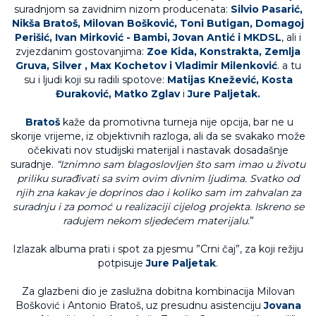
suradnjom sa zavidnim nizom producenata:
Silvio Pasarić,
Nikša Bratoš, Milovan Bošković, Toni Butigan, Domagoj
Perišić, Ivan Mirković - Bambi, Jovan Antić i MKDSL
, ali i
zvjezdanim gostovanjima:
Zoe Kida, Konstrakta, Zemlja
Gruva, Silver , Max Kochetov i Vladimir Milenković
. a tu
su i ljudi koji su radili spotove:
Matijas Knežević, Kosta
Đuraković, Matko Zglav
i
Jure Paljetak.
Bratoš
kaže da promotivna turneja nije opcija, bar ne u
skorije vrijeme, iz objektivnih razloga, ali da se svakako može
očekivati nov studijski materijal i nastavak dosadašnje
suradnje.
“Iznimno sam blagoslovljen što sam imao u životu
priliku surađivati sa svim ovim divnim ljudima. Svatko od
njih zna kakav je doprinos dao i koliko sam im zahvalan za
suradnju i za pomoć u realizaciji cijelog projekta. Iskreno se
radujem nekom sljedećem materijalu
.”
Izlazak albuma prati i spot za pjesmu ”Crni čaj”, za koji režiju
potpisuje
Jure Paljetak
.
Za glazbeni dio je zaslužna dobitna kombinacija Milovan
Bošković i Antonio Bratoš, uz presudnu asistenciju
Jovana