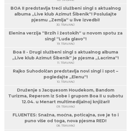
BOA II predstavlja treći službeni singl s aktualnog
albuma „Live klub Azimut Šibenik“! Poslušajte
pjesmu „Zemlja“ u live izvedbi!
30. TRAVANJ
Elenina verzija “Brzih i žestokih“ u novom spotu za
singl “Luda glavo“!
19. TRAVANJ
Boa II - Drugi službeni singl s aktualnog albuma
„Live klub Azimut Šibenik“ je pjesma „Lacrima“!
11. TRAVANJ
Rajko Suhodolčan predstavlja novi singl i spot –
pogledajte „Elenu“!
10. TRAVANJ
Druženje s Jacquesom Houdekom, Bandom
Turizma, Reperom iz Sobe i grupom Boa II u subotu
12.04. u Menart multimedijalnoj knjižari!
09. TRAVANJ
FLUENTES: Snažna, moćna, poticajna, sve je to i
puno više od toga, nova pjesma RED!
08. TRAVANJ