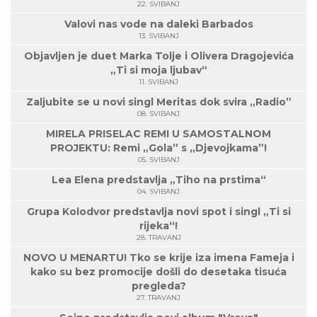
22. SVIBANJ
Valovi nas vode na daleki Barbados
13. SVIBANJ
Objavljen je duet Marka Tolje i Olivera Dragojevića
„Ti si moja ljubav“
11. SVIBANJ
Zaljubite se u novi singl Meritas dok svira „Radio”
08. SVIBANJ
MIRELA PRISELAC REMI U SAMOSTALNOM
PROJEKTU: Remi „Gola” s „Djevojkama”!
05. SVIBANJ
Lea Elena predstavlja „Tiho na prstima“
04. SVIBANJ
Grupa Kolodvor predstavlja novi spot i singl „Ti si
rijeka“!
28. TRAVANJ
NOVO U MENARTU! Tko se krije iza imena Fameja i
kako su bez promocije došli do desetaka tisuća
pregleda?
27. TRAVANJ