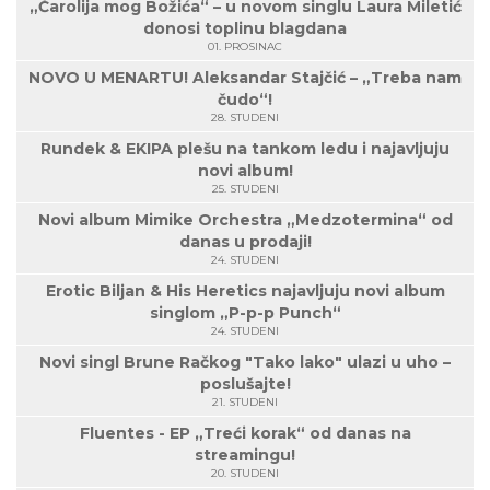
„Čarolija mog Božića“ – u novom singlu Laura Miletić
donosi toplinu blagdana
01. PROSINAC
NOVO U MENARTU! Aleksandar Stajčić – „Treba nam
čudo“!
28. STUDENI
Rundek & EKIPA plešu na tankom ledu i najavljuju
novi album!
25. STUDENI
Novi album Mimike Orchestra „Medzotermina“ od
danas u prodaji!
24. STUDENI
Erotic Biljan & His Heretics najavljuju novi album
singlom „P-p-p Punch“
24. STUDENI
Novi singl Brune Račkog "Tako lako" ulazi u uho –
poslušajte!
21. STUDENI
Fluentes - EP „Treći korak“ od danas na
streamingu!
20. STUDENI