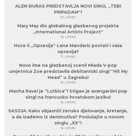
ALEN ĐURAS PREDSTAVLJA NOVI SINGL „TEBI
PRIPADAM“!
23. LIPANJ
Mary May dio globalnog glazbenog projekta
„International Artists Project“
18. LIPANJ
Hoće li „Opsesija“ Lane Mandarić postati i vaša
opsesija?
17. LIPANJ
Novo ime na glazbenoj sceni! Mlada V-pop
umjetnica Zoe predstavila debitantski singl “Hit My
Head” u Zagrebu!
16. LIPANJ
Macha Ravel je “Lutkica”! Stigao je avangardni pop
singl na francusko-hrvatskom jeziku!
16. LIPANJ
SASSJA: Kako objasniti žensko djelovanje, kretanje,
a da izađemo iz deminutiva? Poslušajte u novom
singlu „XX“!
16. LIPANJ