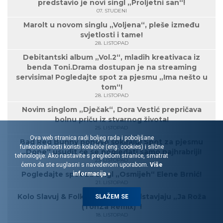
predstavio je novi singl „Proljetni san“!
07. STUDENI
Marolt u novom singlu „Voljena“, pleše između
svjetlosti i tame!
28. LISTOPAD
Debitantski album „Vol.2“, mladih kreativaca iz
benda Toni.Drama dostupan je na streaming
servisima! Pogledajte spot za pjesmu „Ima nešto u
tom“!
28. LISTOPAD
Novim singlom „Dječak“, Dora Vestić prepričava
bolnu priču iz stvarnog života!
25. LISTOPAD
Ova web stranica radi boljeg rada i poboljšane
Bad Red Bunny ponovo šokiraju! Spot za pjesmu
funkcionalnosti koristi kolačiće (eng. cookies) i slične
„Done“ usudit će se pogledati samo najhrabriji!
tehnologije. Ako nastavite s pregledom stranice, smatrat
23. LISTOPAD
ćemo da ste suglasni s navedenom uporabom.
Više
Pogledajte spot za singl „Osmijeh“ Elene Brnić!
informacija »
21. LISTOPAD
Kolo Slavuj & Folklorelektro predstavjaju „Ja Roža
SLAŽEM SE
(TonZa Remix)“!
18. LISTOPAD