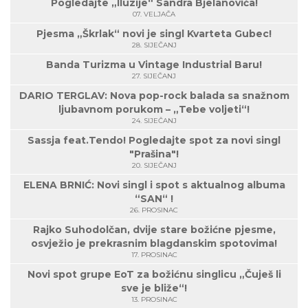
Pogledajte „Iluzije“ Sandra Bjelanovića!
07. VELJAČA
Pjesma „Škrlak“ novi je singl Kvarteta Gubec!
28. SIJEČANJ
Banda Turizma u Vintage Industrial Baru!
27. SIJEČANJ
DARIO TERGLAV: Nova pop-rock balada sa snažnom
ljubavnom porukom – „Tebe voljeti“!
24. SIJEČANJ
Sassja feat.Tendo! Pogledajte spot za novi singl
"Prašina"!
20. SIJEČANJ
ELENA BRNIĆ: Novi singl i spot s aktualnog albuma
“SAN“ !
26. PROSINAC
Rajko Suhodolčan, dvije stare božićne pjesme,
osvježio je prekrasnim blagdanskim spotovima!
17. PROSINAC
Novi spot grupe EoT za božićnu singlicu „Čuješ li
sve je bliže“!
13. PROSINAC