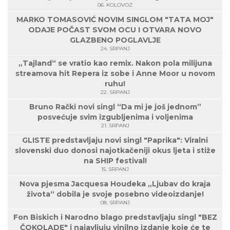
06. KOLOVOZ
MARKO TOMASOVIĆ NOVIM SINGLOM "TATA MOJ"
ODAJE POČAST SVOM OCU I OTVARA NOVO
GLAZBENO POGLAVLJE
24. SRPANJ
„Tajland“ se vratio kao remix. Nakon pola milijuna
streamova hit Repera iz sobe i Anne Moor u novom
ruhu!
22. SRPANJ
Bruno Rački novi singl “Da mi je još jednom”
posvećuje svim izgubljenima i voljenima
21. SRPANJ
GLISTE predstavljaju novi singl "Paprika": Viralni
slovenski duo donosi najotkačeniji okus ljeta i stiže
na SHIP festival!
15. SRPANJ
Nova pjesma Jacquesa Houdeka „Ljubav do kraja
života“ dobila je svoje posebno videoizdanje!
08. SRPANJ
Fon Biskich i Narodno blago predstavljaju singl "BEZ
ČOKOLADE" i najavljuju vinilno izdanje koje će te