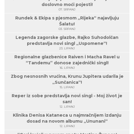
doslovno moći pojesti!
07. SRPANJ
Rundek & Ekipa s pjesmom „Rijeka“ najavljuju
Šalatu!
03. SRPANJ
Legenda zagorske glazbe, Rajko Suhodolčan
predstavlja novi singl „Uspomene“!
23. LIPANJ
Regionalne glazbenice Raiven i Macha Ravel u
“Tandemu” donose zajednički singl!
16. LIPANJ
Zbog nesnosnih vrućina, Krunu Jupitera udarila je
„Sunčanica“!
15. LIPANJ
Reper iz sobe predstavlja novi singl - Moj život je
san!
12. LIPANJ
Klinika Denisa Kataneca u najmračnijem izdanju
dosad na novom albumu „Ununani“
12. LIPANJ