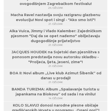
ovogodišnjem Zagrebačkom festivalu!
24. OŽUJAK
Macha Ravel nastavlja svoju razigranu glazbenu
evoluciju! Novi spot i singl - "Ako smo isti"!
21. OŽUJAK
Alka Vuica, Jimmy i Vlado Kalember: Zajedničkom
pjesmom "Daj da se opet nađemo" obilježavaju
dugogodišnje prijateljstvo
21. OŽUJAK
JACQUES HOUDEK na Svjetski dan pjesništva s
ponosom predstavlja novu autorsku skladbu -
"Proljeća, ljeta, jeseni, zime"!
21. OŽUJAK
BOA II: Novi album „Live klub Azimut Šibenik“ od
danas u prodaji!
21. OŽUJAK
BANDA TURIZMA: Album „Spašavanje turista u
japankama na Biokovu“ od sada i na vinilu!
14. OŽUJAK
KOLO SLAVUJ donosi narodne plesne običaje
gradišćanskih Hrvata u programu „Oganj gori“!