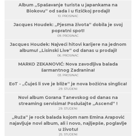
Album „Spašavanje turista u japankama na
Biokovu“ od sada i u fizičkoj prodaji!
10. PROSINAC
Jacques Houdek: „Pjesma života“ dobila je svoj
popratni spot!
09. PROSINAC
Jacques Houdek: Najveći hitovi karijere na jednom
albumu! „Lisinski Live“ od danas u prodaji!
06. PROSINAC
MARKO ZEKANOVIĆ: Nova zavodljiva balada
šarmantnog Zadranina!
03. PROSINAC
EoT - „Čuješ li sve je bliže“ je nova božićna singlica!
29. STUDENI
Novi album Gorana Tanevskog od danas na
streaming servisima! Poslušajte „Ascend“ !
29. STUDENI
„Ruža“ je rock balada kojom nam Emina Arapović
najavljuje novi album, ali i novo, najljepše, poglavlje
u životu!
25. STUDENI