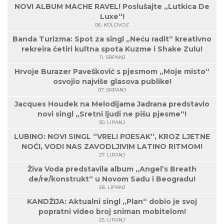
NOVI ALBUM MACHE RAVEL! Poslušajte „Lutkica De
Luxe“!
06. KOLOVOZ
Banda Turizma: Spot za singl „Neću radit“ kreativno
rekreira četiri kultna spota Kuzme i Shake Zulu!
11. SRPANJ
Hrvoje Burazer Pavešković s pjesmom „Moje misto“
osvojio najviše glasova publike!
07. SRPANJ
Jacques Houdek na Melodijama Jadrana predstavio
novi singl „Sretni ljudi ne pišu pjesme“!
30. LIPANJ
LUBINO: NOVI SINGL “VRELI PIJESAK“, KROZ LJETNE
NOĆI, VODI NAS ZAVODLJIVIM LATINO RITMOM!
27. LIPANJ
Živa Voda predstavila album „Angel’s Breath
de/re/konstrukt“ u Novom Sadu i Beogradu!
26. LIPANJ
KANDŽIJA: Aktualni singl „Plan“ dobio je svoj
popratni video broj sniman mobitelom!
25. LIPANJ