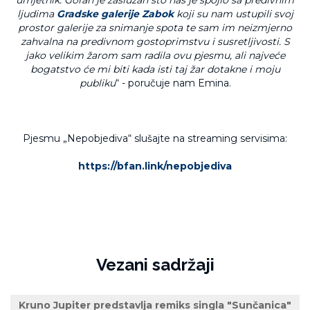
umjetnik. Goran je zaslužan što nas je spojio sa predivnim
ljudima
Gradske galerije Zabok
koji su nam ustupili svoj
prostor galerije za snimanje spota te sam im neizmjerno
zahvalna na predivnom gostoprimstvu i susretljivosti. S
jako velikim žarom sam radila ovu pjesmu, ali najveće
bogatstvo će mi biti kada isti taj žar dotakne i moju
publiku
“ - poručuje nam Emina.
Pjesmu „Nepobjediva“ slušajte na streaming servisima:
https://bfan.link/nepobjediva
Vezani sadržaji
Kruno Jupiter predstavlja remiks singla "Sunčanica"