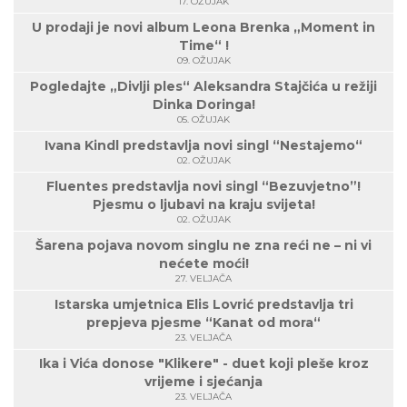
17. OŽUJAK
U prodaji je novi album Leona Brenka „Moment in
Time“ !
09. OŽUJAK
Pogledajte „Divlji ples“ Aleksandra Stajčića u režiji
Dinka Doringa!
05. OŽUJAK
Ivana Kindl predstavlja novi singl “Nestajemo“
02. OŽUJAK
Fluentes predstavlja novi singl “Bezuvjetno”!
Pjesmu o ljubavi na kraju svijeta!
02. OŽUJAK
Šarena pojava novom singlu ne zna reći ne – ni vi
nećete moći!
27. VELJAČA
Istarska umjetnica Elis Lovrić predstavlja tri
prepjeva pjesme “Kanat od mora“
23. VELJAČA
Ika i Vića donose "Klikere" - duet koji pleše kroz
vrijeme i sjećanja
23. VELJAČA