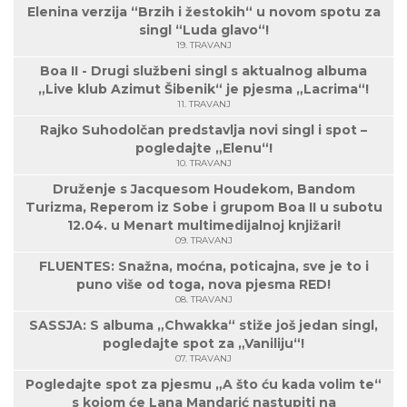
Elenina verzija “Brzih i žestokih“ u novom spotu za
singl “Luda glavo“!
19. TRAVANJ
Boa II - Drugi službeni singl s aktualnog albuma
„Live klub Azimut Šibenik“ je pjesma „Lacrima“!
11. TRAVANJ
Rajko Suhodolčan predstavlja novi singl i spot –
pogledajte „Elenu“!
10. TRAVANJ
Druženje s Jacquesom Houdekom, Bandom
Turizma, Reperom iz Sobe i grupom Boa II u subotu
12.04. u Menart multimedijalnoj knjižari!
09. TRAVANJ
FLUENTES: Snažna, moćna, poticajna, sve je to i
puno više od toga, nova pjesma RED!
08. TRAVANJ
SASSJA: S albuma „Chwakka“ stiže još jedan singl,
pogledajte spot za „Vaniliju“!
07. TRAVANJ
Pogledajte spot za pjesmu „A što ću kada volim te“
s kojom će Lana Mandarić nastupiti na