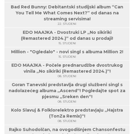
Bad Red Bunny: Debitantski studijski album “Can
You Tell Me What Comes Next?” od danas na
streaming servisima!
22. STUDENI
EDO MAAJKA - Dvostruki LP „No sikiriki
(Remastered 2024.)“ od danas u prodaji!
15. STUDENI
Million - "Ogledalo" - novi singl s albuma Million 2!
15. STUDENI
EDO MAAJKA - Počele prednarudžbe dvostrukog
vinila „No sikiriki (Remastered 2024.)“!
08. STUDENI
Goran Tanevski predstavlja drugi službeni singl s
nadolazećeg albuma „Ascend“! Pogledajte spot za
pjesmu „Sreken den“!
08. STUDENI
Kolo Slavuj & Folklorelektro predstavjaju „Hajstra
(TonZa Remix)“!
08. STUDENI
Rajko Suhodolčan, na ovogodišnjem Chansonfestu