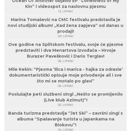
Ocean Of Another objavio EP “Loneliness of My
Kin” i videospot za naslovnu pjesmu
13. LIPANJ
Marina Tomašević na CMC festivalu predstavila je
novi studijski album! „Kad žena zapjeva“ od danas u
prodaji!
09. LIPANJ
Ove godine na Splitskom festivalu, svoje će pjesme
predstaviti i dva Menartova izvođača – Hrvoje
Burazer Pavešković i Dario Terglav!
06. LIPANJ
Mile Kekin: “Pjesma ’Ilica i marica - hajka za odrasle’
dokumentaristički opisuje moje privođenje ali i sve
što mi se motalo po glavi”
05. LIPANJ
Poslušajte peti službeni singl „Nešto se promijenilo
(Live klub Azimut)“!
05. LIPANJ
Banda turizma predstavlja “Jet Ski” – završni singl s
albuma “Spašavanje turista u japankama na
Biokovu”!
04. LIPANJ