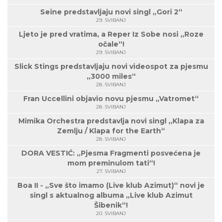
Seine predstavljaju novi singl „Gori 2“
29. SVIBANJ
Ljeto je pred vratima, a Reper Iz Sobe nosi „Roze
očale“!
29. SVIBANJ
Slick Stings predstavljaju novi videospot za pjesmu
„3000 miles“
28. SVIBANJ
Fran Uccellini objavio novu pjesmu „Vatromet“
28. SVIBANJ
Mimika Orchestra predstavlja novi singl „Klapa za
Zemlju / Klapa for the Earth“
28. SVIBANJ
DORA VESTIĆ: „Pjesma Fragmenti posvećena je
mom preminulom tati“!
27. SVIBANJ
Boa II - „Sve što imamo (Live klub Azimut)“ novi je
singl s aktualnog albuma „Live klub Azimut
Šibenik“!
20. SVIBANJ