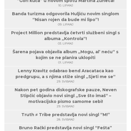
“Gori kuća” u novom spotu Martina Žuneca!
10. LIPANJ
Banda turizma odgovorila Huljiću novim singlom
“Nisan rojen da bude mi lipo”!
09. LIPANJ
Project Million predstavlja četvrti službeni singl s
albuma „Kontrola“!
03. LIPANJ
Šarena pojava objavila album „Mogu, al’ neću“ s
kojim se ne planira uklopiti
01. LIPANJ
Lenny Kravitz odabrao bend Aracataca kao
predgrupu, a s njima stiže singl „Sjeti me se“
29. SVIBANJ
Nakon pet godina diskografske pauze, Neven
Stipčić objavio novi singl „Sve što imaš“ –
motivacijsko pismo samome sebi!
29. SVIBANJ
Truth ≠ Tribe predstavlja novi singl “M!”
28. SVIBANJ
Bruno Rački predstavlja novi singl “Fešta”