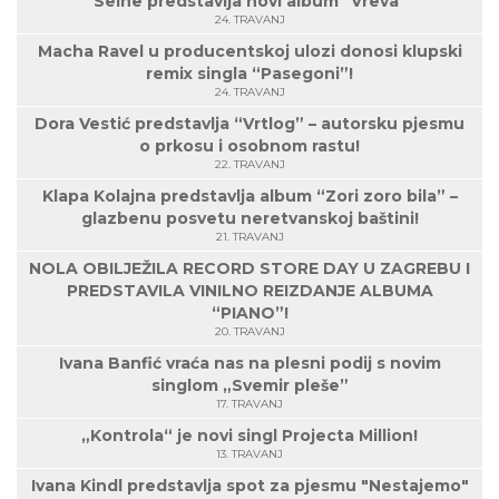
Seine predstavlja novi album "Vreva"
24. TRAVANJ
Macha Ravel u producentskoj ulozi donosi klupski
remix singla “Pasegoni”!
24. TRAVANJ
Dora Vestić predstavlja “Vrtlog” – autorsku pjesmu
o prkosu i osobnom rastu!
22. TRAVANJ
Klapa Kolajna predstavlja album “Zori zoro bila” –
glazbenu posvetu neretvanskoj baštini!
21. TRAVANJ
NOLA OBILJEŽILA RECORD STORE DAY U ZAGREBU I
PREDSTAVILA VINILNO REIZDANJE ALBUMA
“PIANO”!
20. TRAVANJ
Ivana Banfić vraća nas na plesni podij s novim
singlom „Svemir pleše”
17. TRAVANJ
„Kontrola“ je novi singl Projecta Million!
13. TRAVANJ
Ivana Kindl predstavlja spot za pjesmu "Nestajemo"