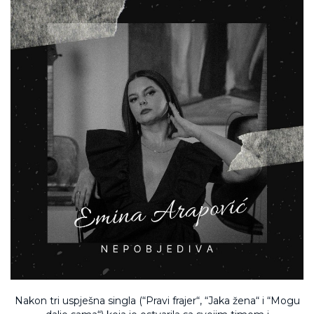
Nakon tri uspješna singla (“Pravi frajer“, “Jaka žena“ i “Mogu