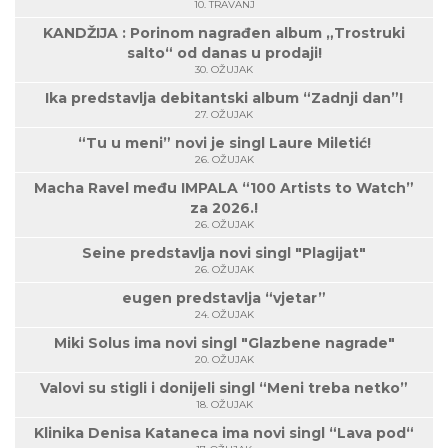
10. TRAVANJ
KANDŽIJA : Porinom nagrađen album „Trostruki
salto“ od danas u prodaji!
30. OŽUJAK
Ika predstavlja debitantski album “Zadnji dan”!
27. OŽUJAK
“Tu u meni” novi je singl Laure Miletić!
26. OŽUJAK
Macha Ravel među IMPALA “100 Artists to Watch”
za 2026.!
26. OŽUJAK
Seine predstavlja novi singl "Plagijat"
26. OŽUJAK
eugen predstavlja “vjetar”
24. OŽUJAK
Miki Solus ima novi singl "Glazbene nagrade"
20. OŽUJAK
Valovi su stigli i donijeli singl “Meni treba netko”
18. OŽUJAK
Klinika Denisa Kataneca ima novi singl “Lava pod“