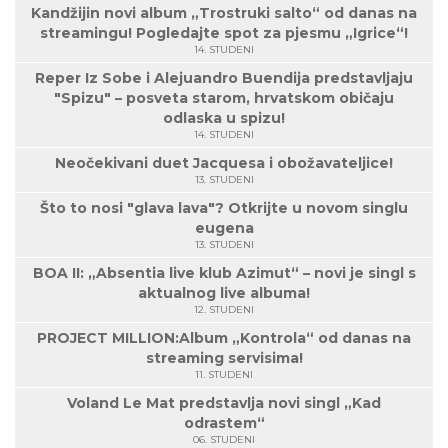
Kandžijin novi album „Trostruki salto“ od danas na
streamingu! Pogledajte spot za pjesmu „Igrice“!
14. STUDENI
Reper Iz Sobe i Alejuandro Buendija predstavljaju
"Spizu" – posveta starom, hrvatskom običaju
odlaska u spizu!
14. STUDENI
Neočekivani duet Jacquesa i obožavateljice!
13. STUDENI
Što to nosi "glava lava"? Otkrijte u novom singlu
eugena
13. STUDENI
BOA II: „Absentia live klub Azimut“ – novi je singl s
aktualnog live albuma!
12. STUDENI
PROJECT MILLION:Album „Kontrola“ od danas na
streaming servisima!
11. STUDENI
Voland Le Mat predstavlja novi singl „Kad
odrastem“
06. STUDENI