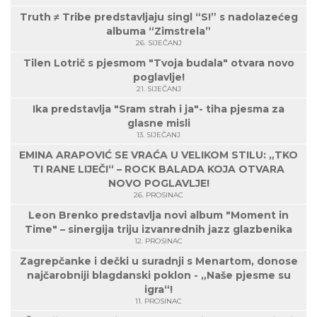
Truth ≠ Tribe predstavljaju singl “S!” s nadolazećeg
albuma “Zimstrela”
26. SIJEČANJ
Tilen Lotrič s pjesmom "Tvoja budala" otvara novo
poglavlje!
21. SIJEČANJ
Ika predstavlja "Sram strah i ja"- tiha pjesma za
glasne misli
13. SIJEČANJ
EMINA ARAPOVIĆ SE VRAĆA U VELIKOM STILU: „TKO
TI RANE LIJEČI“ – ROCK BALADA KOJA OTVARA
NOVO POGLAVLJE!
26. PROSINAC
Leon Brenko predstavlja novi album "Moment in
Time" – sinergija triju izvanrednih jazz glazbenika
12. PROSINAC
Zagrepčanke i dečki u suradnji s Menartom, donose
najčarobniji blagdanski poklon - „Naše pjesme su
igra“!
11. PROSINAC