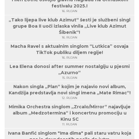
festivalu 2025.!
16. RUJAN
„Tako lijepa live klub Azimut“ šesti je službeni singl
grupe Boa II uoči izlaska vinila „Live klub Azimut
Šibenik“!
16. RUJAN
Macha Ravel s aktualnim singlom “Lutkica” osvaja
TikTok publiku diljem regije!
16. RUJAN
Lea Elena donosi after summer nostalgiju u pjesmi
„Azurno“
15. RUJAN
Nakon singla „Plan“ kojim je najavio novi album,
Kandžija predstavlja novi singl imena „Mate Rimac“!
12. RUJAN
Mimika Orchestra singlom „Zrcalo/Mirror“ najavljuje
album „Medzotermina“ i koncertnu promociju u
Kinu SC
11. RUJAN
Ivana Banfić singlom "Ima dima" pali staru vatru koja