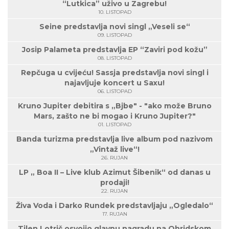
“Lutkica” uživo u Zagrebu!
10. LISTOPAD
Seine predstavlja novi singl „Veseli se“
09. LISTOPAD
Josip Palameta predstavlja EP “Zaviri pod kožu”
08. LISTOPAD
Repčuga u cvijeću! Sassja predstavlja novi singl i
najavljuje koncert u Saxu!
06. LISTOPAD
Kruno Jupiter debitira s „Bjbe" - "ako može Bruno
Mars, zašto ne bi mogao i Kruno Jupiter?"
01. LISTOPAD
Banda turizma predstavlja live album pod nazivom
„Vintaž live“!
26. RUJAN
LP „ Boa II – Live klub Azimut Šibenik“ od danas u
prodaji!
22. RUJAN
Živa Voda i Darko Rundek predstavljaju „Ogledalo“
17. RUJAN
Tilen Lotrič osvojio glavnu nagradu na Ohridskom