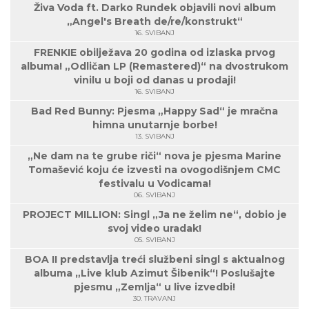
Živa Voda ft. Darko Rundek objavili novi album
„Angel's Breath de/re/konstrukt“
16. SVIBANJ
FRENKIE obilježava 20 godina od izlaska prvog
albuma! „Odličan LP (Remastered)“ na dvostrukom
vinilu u boji od danas u prodaji!
16. SVIBANJ
Bad Red Bunny: Pjesma „Happy Sad“ je mračna
himna unutarnje borbe!
13. SVIBANJ
„Ne dam na te grube riči“ nova je pjesma Marine
Tomašević koju će izvesti na ovogodišnjem CMC
festivalu u Vodicama!
06. SVIBANJ
PROJECT MILLION: Singl „Ja ne želim ne“, dobio je
svoj video uradak!
05. SVIBANJ
BOA II predstavlja treći službeni singl s aktualnog
albuma „Live klub Azimut Šibenik“! Poslušajte
pjesmu „Zemlja“ u live izvedbi!
30. TRAVANJ