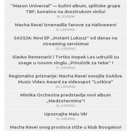
“Maxon Universal” — kultni album, splitske grupe
TBF, konačno na dvostrukom vinilu!
05. STUDENI
Macha Ravel iznenadila fanove za Halloween!
31. LISTOPAD
SASSJA: Novi EP „Instant Luksuz“ od danas na
streaming servisima!
22. LISTOPAD
Slavko Remenarić i Tvrtko Hopek Les udružili su
snage u novom singlu „Priručnik za tebe“ !
21. LISTOPAD
Regionalno priznanje: Macha Ravel osvojila SoAlive
Music Video Award za videospot “Lutkica”
20. LISTOPAD
Mimika Orchestra predstavlja novi album
„Medzotermina“!
16. LISTOPAD
Upoznajte Maiu Vë!
14. LISTOPAD
Macha Ravel ovog prosinca stiže u klub Boogaloo!