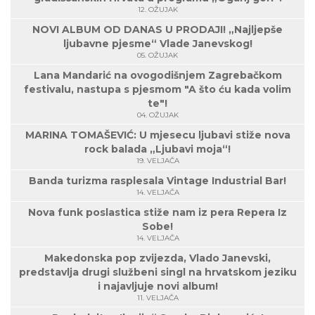
12. OŽUJAK
NOVI ALBUM OD DANAS U PRODAJI! „Najljepše
ljubavne pjesme“ Vlade Janevskog!
05. OŽUJAK
Lana Mandarić na ovogodišnjem Zagrebačkom
festivalu, nastupa s pjesmom "A što ću kada volim
te"!
04. OŽUJAK
MARINA TOMAŠEVIĆ: U mjesecu ljubavi stiže nova
rock balada „Ljubavi moja“!
19. VELJAČA
Banda turizma rasplesala Vintage Industrial Bar!
14. VELJAČA
Nova funk poslastica stiže nam iz pera Repera Iz
Sobe!
14. VELJAČA
Makedonska pop zvijezda, Vlado Janevski,
predstavlja drugi službeni singl na hrvatskom jeziku
i najavljuje novi album!
11. VELJAČA