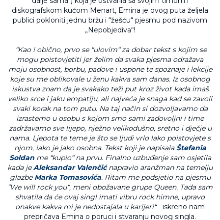
dalje sama“) koja je ostvarila sa svojim timom i
diskografskom kućom Menart, Emina je ovog puta željela
publici pokloniti jednu bržu i “žešću“ pjesmu pod nazivom
„Nepobjediva“!
“Kao i obično, prvo se “ulovim“ za dobar tekst s kojim se
mogu poistovjetiti jer želim da svaka pjesma odražava
moju osobnost, borbu, padove i uspone te spoznaje i lekcije
koje su me oblikovale u ženu kakva sam danas. Iz osobnog
iskustva znam da je svakako teži put kroz život kada imaš
veliko srce i jaku empatiju, ali najveća je snaga kad se zavoli
svaki korak na tom putu. Na taj način si dozvoljavamo da
izrastemo u osobu s kojom smo sami zadovoljni i time
zadržavamo sve lijepo, nježno velikodušno, sretno i dječje u
nama. Ljepota te teme je što se ljudi vrlo lako poistovjete s
njom, iako je jako osobna. Tekst koji je napisala
Štefania
Soldan
me “kupio“ na prvu. Finalno uzbuđenje sam osjetila
kada je
Aleksandar Valenčić
napravio aranžman na temelju
glazbe
Marka Tomasovića
. Ritam me podsjetio na pjesmu
“We will rock you“, meni obožavane grupe Queen. Tada sam
shvatila da će ovaj singl imati vibru rock himne, upravo
onakve kakva mi je nedostajala u karijeri“
- iskreno nam
prepričava Emina o poruci i stvaranju novog singla.