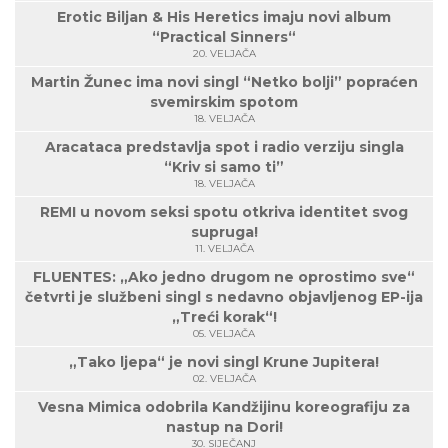
Erotic Biljan & His Heretics imaju novi album
“Practical Sinners“
20. VELJAČA
Martin Žunec ima novi singl “Netko bolji” popraćen
svemirskim spotom
18. VELJAČA
Aracataca predstavlja spot i radio verziju singla
“Kriv si samo ti”
18. VELJAČA
REMI u novom seksi spotu otkriva identitet svog
supruga!
11. VELJAČA
FLUENTES: „Ako jedno drugom ne oprostimo sve“
četvrti je službeni singl s nedavno objavljenog EP-ija
„Treći korak“!
05. VELJAČA
„Tako ljepa“ je novi singl Krune Jupitera!
02. VELJAČA
Vesna Mimica odobrila Kandžijinu koreografiju za
nastup na Dori!
30. SIJEČANJ