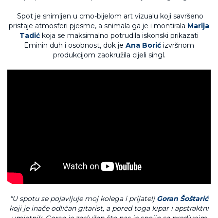
Spot je snimljen u crno-bijelom art vizualu koji savršeno
pristaje atmosferi pjesme, a snimala ga je i montirala
Marija
Tadić
koja se maksimalno potrudila iskonski prikazati
Eminin duh i osobnost, dok je
Ana Borić
izvršnom
produkcijom zaokružila cijeli singl.
“U spotu se pojavljuje moj kolega i prijatelj
Goran Šoštarić
koji je inače odličan gitarist, a pored toga kipar i apstraktni