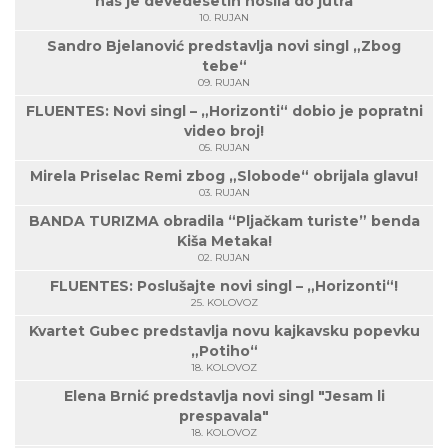
nas je devedesetih nosila do jutra
10. RUJAN
Sandro Bjelanović predstavlja novi singl „Zbog
tebe“
09. RUJAN
FLUENTES: Novi singl – „Horizonti“ dobio je popratni
video broj!
05. RUJAN
Mirela Priselac Remi zbog „Slobode“ obrijala glavu!
03. RUJAN
BANDA TURIZMA obradila “Pljačkam turiste” benda
Kiša Metaka!
02. RUJAN
FLUENTES: Poslušajte novi singl – „Horizonti“!
25. KOLOVOZ
Kvartet Gubec predstavlja novu kajkavsku popevku
„Potiho“
18. KOLOVOZ
Elena Brnić predstavlja novi singl "Jesam li
prespavala"
18. KOLOVOZ