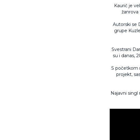
Kaurič je ve
žanrova 
Autorski se
grupe Kuzle
Svestrani Dar
su i danas, 2
S početkom 
projekt, s
Najavni singl