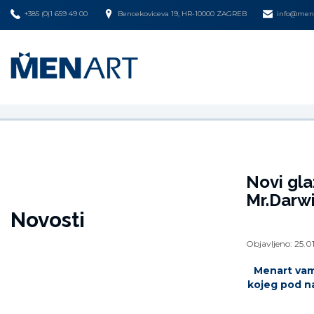
+385 (0)1 659 49 00
Bencekoviceva 19, HR-10000 ZAGREB
info@mena
Novi gla
Mr.Darwi
Novosti
Objavljeno:
25.0
Menart vam 
kojeg pod na