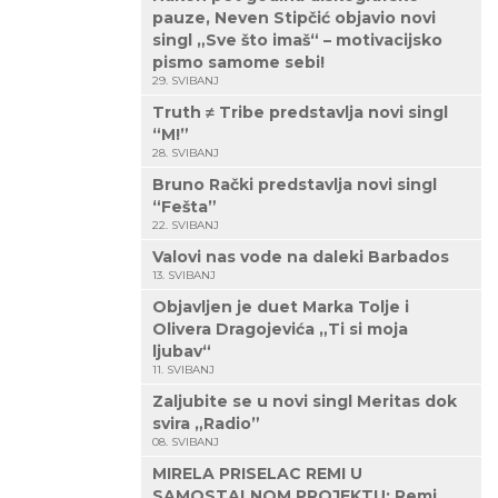
pauze, Neven Stipčić objavio novi
singl „Sve što imaš“ – motivacijsko
pismo samome sebi!
29. SVIBANJ
Truth ≠ Tribe predstavlja novi singl
“M!”
28. SVIBANJ
Bruno Rački predstavlja novi singl
“Fešta”
22. SVIBANJ
Valovi nas vode na daleki Barbados
13. SVIBANJ
Objavljen je duet Marka Tolje i
Olivera Dragojevića „Ti si moja
ljubav“
11. SVIBANJ
Zaljubite se u novi singl Meritas dok
svira „Radio”
08. SVIBANJ
MIRELA PRISELAC REMI U
SAMOSTALNOM PROJEKTU: Remi