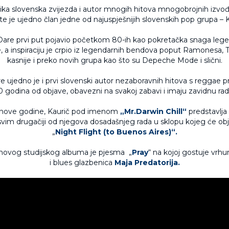
lika slovenska zvijezda i autor mnogih hitova mnogobrojnih izvođa
te je ujedno član jedne od najuspješnijih slovenskih pop grupa – 
 Dare prvi put pojavio početkom 80-ih kao pokretačka snaga leg
, a inspiraciju je crpio iz legendarnih bendova poput Ramonesa, T
kasnije i preko novih grupa kao što su Depeche Mode i slični.
e ujedno je i prvi slovenski autor nezaboravnih hitova s reggae p
0 godina od objave, obavezni na svakoj zabavi i imaju zavidnu radi
nove godine, Kaurič pod imenom
„Mr.Darwin Chill“
predstavlja
asvim drugačiji od njegova dosadašnjeg rada u sklopu kojeg će obj
„
Night Flight (to Buenos Aires)“.
 novog studijskog albuma je pjesma „
Pray
“ na kojoj gostuje vrhu
i blues glazbenica
Maja Predatorija.