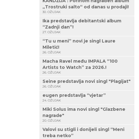
KANDŽIJA : Porinom nagrađen album
„Trostruki salto“ od danas u prodaji!
30. OŽUJAK
Ika predstavlja debitantski album
“Zadnji dan”!
27. OŽUJAK
“Tu u meni” novi je singl Laure
Miletić!
26. OŽUJAK
Macha Ravel među IMPALA “100
Artists to Watch” za 2026.!
26. OŽUJAK
Seine predstavlja novi singl "Plagijat"
26. OŽUJAK
eugen predstavlja “vjetar”
24. OŽUJAK
Miki Solus ima novi singl "Glazbene
nagrade"
20. OŽUJAK
Valovi su stigli i donijeli singl “Meni
treba netko”