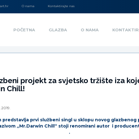
rt.hr
O nama
Kontaktirajte nas
POČETNA
GLAZBA
O NAMA
KONTAKTIR
zbeni projekt za svjetsko tržište iza koj
n Chill!
1.2019.
predstavlja prvi službeni singl u sklopu novog glazbenog 
zivom „Mr.Darwin Chill“ stoji renomirani autor i producen
.