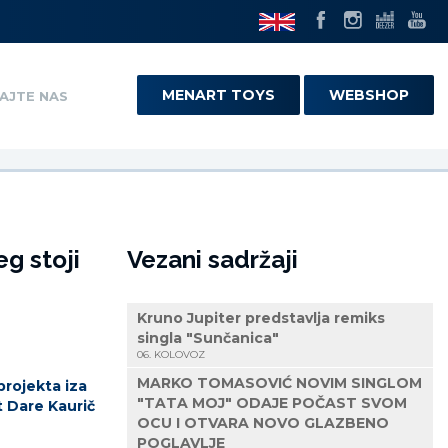
MENART TOYS
WEBSHOP
AJTE NAS
eg stoji
Vezani sadržaji
Kruno Jupiter predstavlja remiks
singla "Sunčanica"
06. KOLOVOZ
MARKO TOMASOVIĆ NOVIM SINGLOM
projekta iza
"TATA MOJ" ODAJE POČAST SVOM
t Dare Kaurič
OCU I OTVARA NOVO GLAZBENO
POGLAVLJE