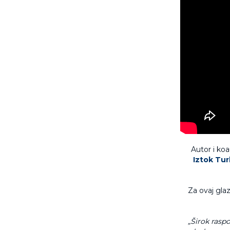
Autor i ko
Iztok Tur
Za ovaj glaz
„Širok rasp