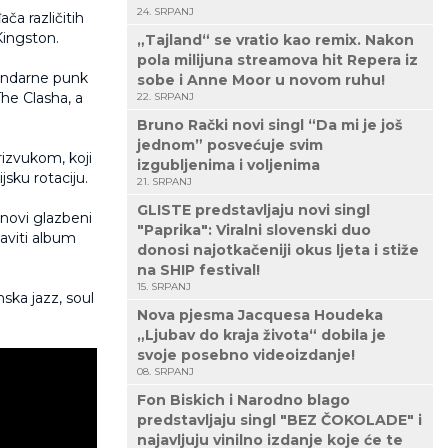
24. SRPANJ
ča različitih
Kingston.
„Tajland“ se vratio kao remix. Nakon
pola milijuna streamova hit Repera iz
endarne punk
sobe i Anne Moor u novom ruhu!
he Clasha, a
22. SRPANJ
Bruno Rački novi singl “Da mi je još
jednom” posvećuje svim
rizvukom, koji
izgubljenima i voljenima
jsku rotaciju.
21. SRPANJ
GLISTE predstavljaju novi singl
 novi glazbeni
"Paprika": Viralni slovenski duo
aviti album
donosi najotkačeniji okus ljeta i stiže
na SHIP festival!
15. SRPANJ
nska jazz, soul
Nova pjesma Jacquesa Houdeka
„Ljubav do kraja života“ dobila je
svoje posebno videoizdanje!
08. SRPANJ
Fon Biskich i Narodno blago
predstavljaju singl "BEZ ČOKOLADE" i
najavljuju vinilno izdanje koje će te