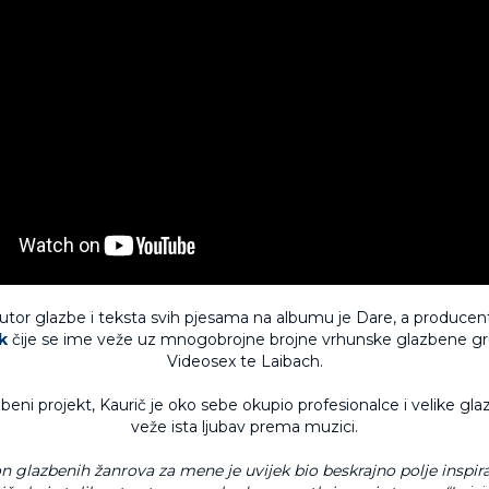
autor glazbe i teksta svih pjesama na albumu je Dare, a producen
k
čije se ime veže uz mnogobrojne brojne vrhunske glazbene g
Videosex te Laibach.
beni projekt, Kaurič je oko sebe okupio profesionalce i velike gl
veže ista ljubav prema muzici.
on glazbenih žanrova za mene je uvijek bio beskrajno polje inspira