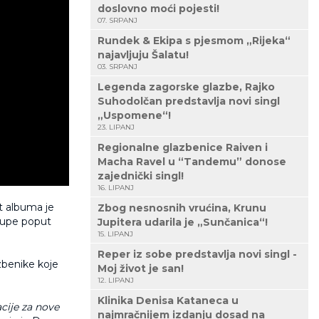
doslovno moći pojesti!
07. SRPANJ
Rundek & Ekipa s pjesmom „Rijeka“
najavljuju Šalatu!
03. SRPANJ
Legenda zagorske glazbe, Rajko
Suhodolčan predstavlja novi singl
„Uspomene“!
23. LIPANJ
Regionalne glazbenice Raiven i
Macha Ravel u “Tandemu” donose
zajednički singl!
16. LIPANJ
t albuma je
Zbog nesnosnih vrućina, Krunu
rupe poput
Jupitera udarila je „Sunčanica“!
15. LIPANJ
Reper iz sobe predstavlja novi singl -
azbenike koje
Moj život je san!
12. LIPANJ
Klinika Denisa Kataneca u
cije za nove
najmračnijem izdanju dosad na