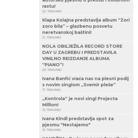
autorsku pjesmu o prkosu i osobnom
rastu!
22. TRAVANJ
Klapa Kolajna predstavlja album “Zori
zoro bila” – glazbenu posvetu
neretvanskoj baštini!
21. TRAVANJ
NOLA OBILJEŽILA RECORD STORE
DAY U ZAGREBU I PREDSTAVILA
VINILNO REIZDANJE ALBUMA
“PIANO”!
20. TRAVANJ
Ivana Banfić vraća nas na plesni podij
s novim singlom „Svemir pleše”
17. TRAVANJ
„Kontrola“ je novi singl Projecta
Million!
13. TRAVANJ
Ivana Kindl predstavlja spot za
pjesmu "Nestajemo"
10. TRAVANJ