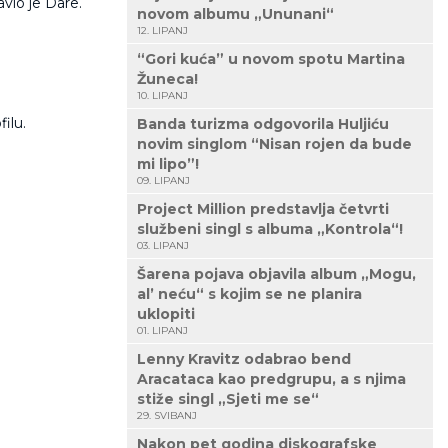
javio je Dare.
novom albumu „Ununani“
12. LIPANJ
“Gori kuća” u novom spotu Martina
Žuneca!
10. LIPANJ
filu.
Banda turizma odgovorila Huljiću
novim singlom “Nisan rojen da bude
mi lipo”!
09. LIPANJ
Project Million predstavlja četvrti
službeni singl s albuma „Kontrola“!
03. LIPANJ
Šarena pojava objavila album „Mogu,
al’ neću“ s kojim se ne planira
uklopiti
01. LIPANJ
Lenny Kravitz odabrao bend
Aracataca kao predgrupu, a s njima
stiže singl „Sjeti me se“
29. SVIBANJ
Nakon pet godina diskografske