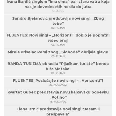
Ivana Banfić singlom "Ima dima" pali staru vatru koja
nas je devedesetih nosila do jutra
10. RUJAN
Sandro Bjelanović predstavlja novi singl „Zbog
tebe“
09. RUJAN
FLUENTES: Novi singl – „Horizonti“ dobio je popratni
video broj!
05. RUJAN
Mirela Priselac Remi zbog „Slobode“ obrijala glavu!
03. RUJAN
BANDA TURIZMA obradila “Pljačkam turiste” benda
Kiša Metaka!
02. RUJAN
FLUENTES: Poslušajte novi singl – „Horizonti“!
25. KOLOVOZ
Kvartet Gubec predstavlja novu kajkavsku popevku
„Potiho“
18. KOLOVOZ
Elena Brnić predstavlja novi singl "Jesam li
prespavala"