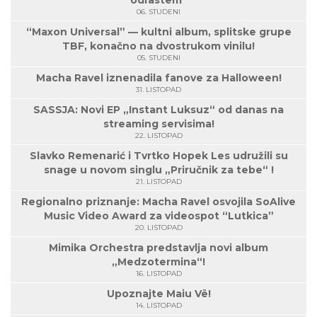
odrastem“
06. STUDENI
“Maxon Universal” — kultni album, splitske grupe
TBF, konačno na dvostrukom vinilu!
05. STUDENI
Macha Ravel iznenadila fanove za Halloween!
31. LISTOPAD
SASSJA: Novi EP „Instant Luksuz“ od danas na
streaming servisima!
22. LISTOPAD
Slavko Remenarić i Tvrtko Hopek Les udružili su
snage u novom singlu „Priručnik za tebe“ !
21. LISTOPAD
Regionalno priznanje: Macha Ravel osvojila SoAlive
Music Video Award za videospot “Lutkica”
20. LISTOPAD
Mimika Orchestra predstavlja novi album
„Medzotermina“!
16. LISTOPAD
Upoznajte Maiu Vë!
14. LISTOPAD