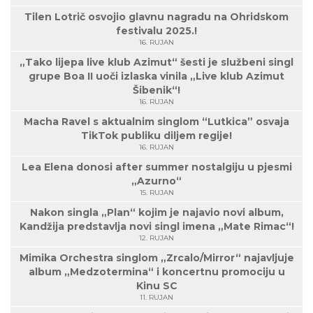
Tilen Lotrič osvojio glavnu nagradu na Ohridskom
festivalu 2025.!
16. RUJAN
„Tako lijepa live klub Azimut“ šesti je službeni singl
grupe Boa II uoči izlaska vinila „Live klub Azimut
Šibenik“!
16. RUJAN
Macha Ravel s aktualnim singlom “Lutkica” osvaja
TikTok publiku diljem regije!
16. RUJAN
Lea Elena donosi after summer nostalgiju u pjesmi
„Azurno“
15. RUJAN
Nakon singla „Plan“ kojim je najavio novi album,
Kandžija predstavlja novi singl imena „Mate Rimac“!
12. RUJAN
Mimika Orchestra singlom „Zrcalo/Mirror“ najavljuje
album „Medzotermina“ i koncertnu promociju u
Kinu SC
11. RUJAN