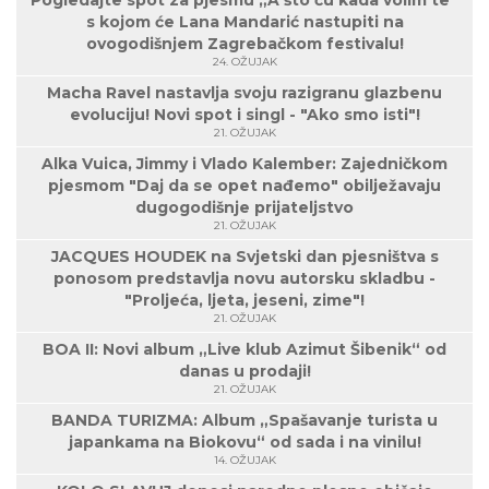
Pogledajte spot za pjesmu „A što ću kada volim te“
s kojom će Lana Mandarić nastupiti na
ovogodišnjem Zagrebačkom festivalu!
24. OŽUJAK
Macha Ravel nastavlja svoju razigranu glazbenu
evoluciju! Novi spot i singl - "Ako smo isti"!
21. OŽUJAK
Alka Vuica, Jimmy i Vlado Kalember: Zajedničkom
pjesmom "Daj da se opet nađemo" obilježavaju
dugogodišnje prijateljstvo
21. OŽUJAK
JACQUES HOUDEK na Svjetski dan pjesništva s
ponosom predstavlja novu autorsku skladbu -
"Proljeća, ljeta, jeseni, zime"!
21. OŽUJAK
BOA II: Novi album „Live klub Azimut Šibenik“ od
danas u prodaji!
21. OŽUJAK
BANDA TURIZMA: Album „Spašavanje turista u
japankama na Biokovu“ od sada i na vinilu!
14. OŽUJAK