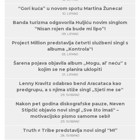
“Gori kuća” u novom spotu Martina Žuneca!
10. LIPANJ
Banda turizma odgovorila Huljiću novim singlom
“Nisan rojen da bude mi lipo”!
09. LIPANJ
Project Million predstavlja četvrti službeni singl s
albuma „Kontrola“!
03. LIPANJ
Šarena pojava objavila album „Mogu, al’ neću“ s
kojim se ne planira uklopiti
01. LIPANJ
Lenny Kravitz odabrao bend Aracataca kao
predgrupu, a s njima stiže singl „Sjeti me se“
29. SVIBANJ
Nakon pet godina diskografske pauze, Neven
Stipčić objavio novi singl „Sve što imaš“ –
motivacijsko pismo samome sebi!
29. SVIBANJ
Truth ≠ Tribe predstavlja novi singl “M!”
28. SVIBANJ