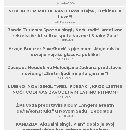
18. KOLOVOZ
NOVI ALBUM MACHE RAVEL! Poslušajte „Lutkica De
Luxe“!
06. KOLOVOZ
Banda Turizma: Spot za singl „Neću radit“ kreativno
rekreira četiri kultna spota Kuzme i Shake Zulu!
11. SRPANJ
Hrvoje Burazer Pavešković s pjesmom „Moje misto“
osvojio najviše glasova publike!
07. SRPANJ
Jacques Houdek na Melodijama Jadrana predstavio
novi singl „Sretni ljudi ne pišu pjesme“!
30. LIPANJ
LUBINO: NOVI SINGL “VRELI PIJESAK“, KROZ LJETNE
NOĆI, VODI NAS ZAVODLJIVIM LATINO RITMOM!
27. LIPANJ
Živa Voda predstavila album „Angel’s Breath
de/re/konstrukt“ u Novom Sadu i Beogradu!
26. LIPANJ
KANDŽIJA: Aktualni singl „Plan“ dobio je svoj