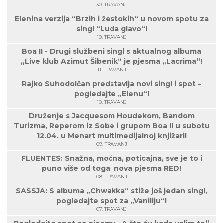
30. TRAVANJ
Elenina verzija “Brzih i žestokih“ u novom spotu za
singl “Luda glavo“!
19. TRAVANJ
Boa II - Drugi službeni singl s aktualnog albuma
„Live klub Azimut Šibenik“ je pjesma „Lacrima“!
11. TRAVANJ
Rajko Suhodolčan predstavlja novi singl i spot –
pogledajte „Elenu“!
10. TRAVANJ
Druženje s Jacquesom Houdekom, Bandom
Turizma, Reperom iz Sobe i grupom Boa II u subotu
12.04. u Menart multimedijalnoj knjižari!
09. TRAVANJ
FLUENTES: Snažna, moćna, poticajna, sve je to i
puno više od toga, nova pjesma RED!
08. TRAVANJ
SASSJA: S albuma „Chwakka“ stiže još jedan singl,
pogledajte spot za „Vaniliju“!
07. TRAVANJ