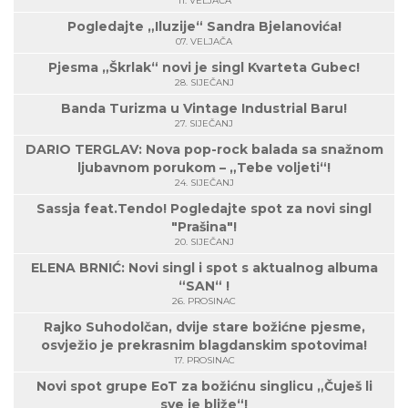
11. VELJAČA
Pogledajte „Iluzije“ Sandra Bjelanovića!
07. VELJAČA
Pjesma „Škrlak“ novi je singl Kvarteta Gubec!
28. SIJEČANJ
Banda Turizma u Vintage Industrial Baru!
27. SIJEČANJ
DARIO TERGLAV: Nova pop-rock balada sa snažnom
ljubavnom porukom – „Tebe voljeti“!
24. SIJEČANJ
Sassja feat.Tendo! Pogledajte spot za novi singl
"Prašina"!
20. SIJEČANJ
ELENA BRNIĆ: Novi singl i spot s aktualnog albuma
“SAN“ !
26. PROSINAC
Rajko Suhodolčan, dvije stare božićne pjesme,
osvježio je prekrasnim blagdanskim spotovima!
17. PROSINAC
Novi spot grupe EoT za božićnu singlicu „Čuješ li
sve je bliže“!