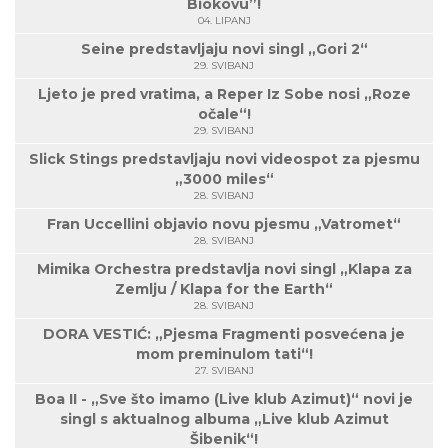
Biokovu”!
04. LIPANJ
Seine predstavljaju novi singl „Gori 2“
29. SVIBANJ
Ljeto je pred vratima, a Reper Iz Sobe nosi „Roze
očale“!
29. SVIBANJ
Slick Stings predstavljaju novi videospot za pjesmu
„3000 miles“
28. SVIBANJ
Fran Uccellini objavio novu pjesmu „Vatromet“
28. SVIBANJ
Mimika Orchestra predstavlja novi singl „Klapa za
Zemlju / Klapa for the Earth“
28. SVIBANJ
DORA VESTIĆ: „Pjesma Fragmenti posvećena je
mom preminulom tati“!
27. SVIBANJ
Boa II - „Sve što imamo (Live klub Azimut)“ novi je
singl s aktualnog albuma „Live klub Azimut
Šibenik“!