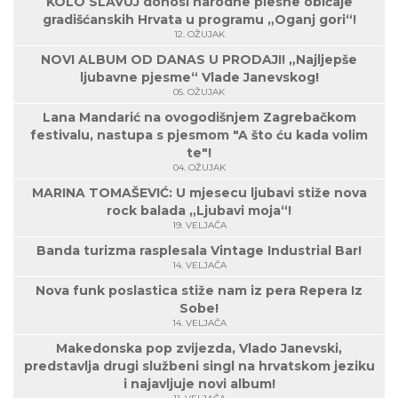
KOLO SLAVUJ donosi narodne plesne običaje
gradišćanskih Hrvata u programu „Oganj gori“!
12. OŽUJAK
NOVI ALBUM OD DANAS U PRODAJI! „Najljepše
ljubavne pjesme“ Vlade Janevskog!
05. OŽUJAK
Lana Mandarić na ovogodišnjem Zagrebačkom
festivalu, nastupa s pjesmom "A što ću kada volim
te"!
04. OŽUJAK
MARINA TOMAŠEVIĆ: U mjesecu ljubavi stiže nova
rock balada „Ljubavi moja“!
19. VELJAČA
Banda turizma rasplesala Vintage Industrial Bar!
14. VELJAČA
Nova funk poslastica stiže nam iz pera Repera Iz
Sobe!
14. VELJAČA
Makedonska pop zvijezda, Vlado Janevski,
predstavlja drugi službeni singl na hrvatskom jeziku
i najavljuje novi album!