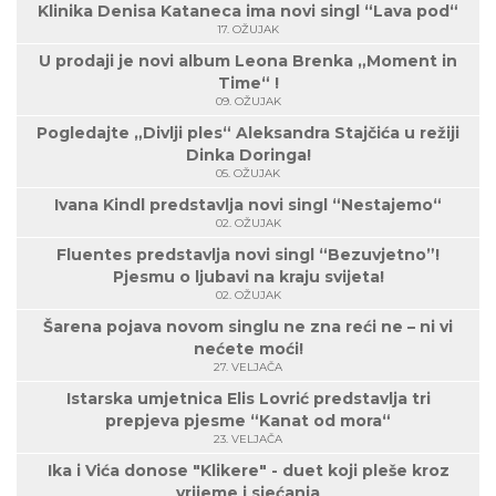
Klinika Denisa Kataneca ima novi singl “Lava pod“
17. OŽUJAK
U prodaji je novi album Leona Brenka „Moment in
Time“ !
09. OŽUJAK
Pogledajte „Divlji ples“ Aleksandra Stajčića u režiji
Dinka Doringa!
05. OŽUJAK
Ivana Kindl predstavlja novi singl “Nestajemo“
02. OŽUJAK
Fluentes predstavlja novi singl “Bezuvjetno”!
Pjesmu o ljubavi na kraju svijeta!
02. OŽUJAK
Šarena pojava novom singlu ne zna reći ne – ni vi
nećete moći!
27. VELJAČA
Istarska umjetnica Elis Lovrić predstavlja tri
prepjeva pjesme “Kanat od mora“
23. VELJAČA
Ika i Vića donose "Klikere" - duet koji pleše kroz
vrijeme i sjećanja