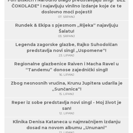
Fon Biskich i Narodno blago predstavljaju singl "BEZ
ČOKOLADE" i najavljuju vinilno izdanje koje će te
doslovno moći pojesti!
07. SRPANJ
Rundek & Ekipa s pjesmom „Rijeka“ najavljuju
Šalatu!
03. SRPANJ
Legenda zagorske glazbe, Rajko Suhodolčan
predstavlja novi singl „Uspomene“!
23. LIPANJ
Regionalne glazbenice Raiven i Macha Ravel u
“Tandemu” donose zajednički singl!
16. LIPANJ
Zbog nesnosnih vrućina, Krunu Jupitera udarila je
„Sunčanica“!
15. LIPANJ
Reper iz sobe predstavlja novi singl - Moj život je
san!
12. LIPANJ
Klinika Denisa Kataneca u najmračnijem izdanju
dosad na novom albumu „Ununani“
12. LIPANJ