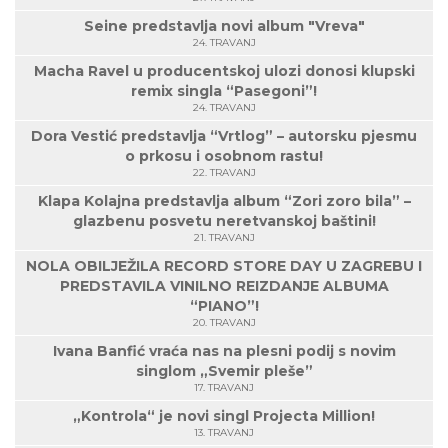
Seine predstavlja novi album "Vreva"
24. TRAVANJ
Macha Ravel u producentskoj ulozi donosi klupski
remix singla “Pasegoni”!
24. TRAVANJ
Dora Vestić predstavlja “Vrtlog” – autorsku pjesmu
o prkosu i osobnom rastu!
22. TRAVANJ
Klapa Kolajna predstavlja album “Zori zoro bila” –
glazbenu posvetu neretvanskoj baštini!
21. TRAVANJ
NOLA OBILJEŽILA RECORD STORE DAY U ZAGREBU I
PREDSTAVILA VINILNO REIZDANJE ALBUMA
“PIANO”!
20. TRAVANJ
Ivana Banfić vraća nas na plesni podij s novim
singlom „Svemir pleše”
17. TRAVANJ
„Kontrola“ je novi singl Projecta Million!
13. TRAVANJ