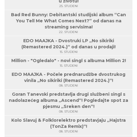
u životu!
25. STUDENI
Bad Red Bunny: Debitantski studijski album “Can
You Tell Me What Comes Next?” od danas na
streaming servisima!
22. STUDENI
EDO MAAJKA - Dvostruki LP „No sikiriki
(Remastered 2024.)“ od danas u prodaji!
15. STUDENI
Million - "Ogledalo" - novi singl s albuma Million 2!
15. STUDENI
EDO MAAJKA - Počele prednarudžbe dvostrukog
vinila „No sikiriki (Remastered 2024.)“!
08. STUDENI
Goran Tanevski predstavlja drugi službeni singl s
nadolazećeg albuma „Ascend“! Pogledajte spot za
pjesmu „Sreken den“!
08. STUDENI
Kolo Slavuj & Folklorelektro predstavjaju „Hajstra
(TonZa Remix)“!
08. STUDENI