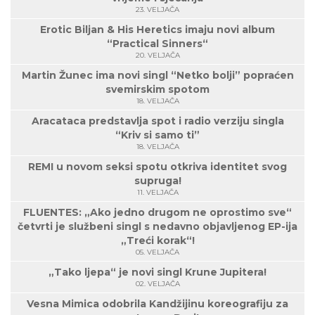
23. VELJAČA
Erotic Biljan & His Heretics imaju novi album
“Practical Sinners“
20. VELJAČA
Martin Žunec ima novi singl “Netko bolji” popraćen
svemirskim spotom
18. VELJAČA
Aracataca predstavlja spot i radio verziju singla
“Kriv si samo ti”
18. VELJAČA
REMI u novom seksi spotu otkriva identitet svog
supruga!
11. VELJAČA
FLUENTES: „Ako jedno drugom ne oprostimo sve“
četvrti je službeni singl s nedavno objavljenog EP-ija
„Treći korak“!
05. VELJAČA
„Tako ljepa“ je novi singl Krune Jupitera!
02. VELJAČA
Vesna Mimica odobrila Kandžijinu koreografiju za