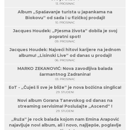
13. PROSINAC
Album „Spašavanje turista u japankama na
Biokovu“ od sada i u fizičkoj prodaji!
10. PROSINAC
Jacques Houdek: „Pjesma života“ dobila je svoj
popratni spot!
09. PROSINAC
Jacques Houdek: Najveći hitovi karijere na jednom
albumu! „Lisinski Live“ od danas u prodaji!
06. PROSINAC
MARKO ZEKANOVIĆ: Nova zavodljiva balada
šarmantnog Zadranina!
03. PROSINAC
EoT - „Čuješ li sve je bliže“ je nova božićna singlica!
29. STUDENI
Novi album Gorana Tanevskog od danas na
streaming servisima! Poslušajte „Ascend“ !
29. STUDENI
„Ruža“ je rock balada kojom nam Emina Arapović
najavljuje novi album, ali i novo, najljepše, poglavlje