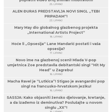
popratni video broj sniman mobitelom!
25. LIPANJ
ALEN ĐURAS PREDSTAVLJA NOVI SINGL „TEBI
PRIPADAM“!
23. LIPANJ
Mary May dio globalnog glazbenog projekta
„International Artists Project“
18. LIPANJ
Hoće li „Opsesija“ Lane Mandarić postati i vaša
opsesija?
17. LIPANJ
Novo ime na glazbenoj sceni! Mlada V-pop
umjetnica Zoe predstavila debitantski singl “Hit My
Head” u Zagrebu!
16. LIPANJ
Macha Ravel je “Lutkica”! Stigao je avangardni pop
singl na francusko-hrvatskom jeziku!
16. LIPANJ
SASSJA: Kako objasniti žensko djelovanje, kretanje,
a da izađemo iz deminutiva? Poslušajte u novom
singlu „XX“!
16. LIPANJ