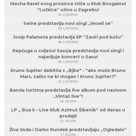
Macha Ravel ovog prosinca stiže u klub Boogaloo!
“Lutkica” uživo u Zagrebu!
10. LISTOPAD
Seine predstavlja novi singl „Veseli se“
09. LISTOPAD
Josip Palameta predstavlja EP “Zaviri pod kožu”
08. LISTOPAD
Repčuga u cvijeću! Sassja predstavlja novi singl i
najavljuje koncert u Saxu!
06. LISTOPAD
Kruno Jupiter debitira s „Bjbe" - "ako može Bruno
Mars, zašto ne bi mogao i Kruno Jupiter?"
01. LISTOPAD
Banda turizma predstavlja live album pod nazivom
„Vintaž live“!
26. RUJAN
LP „ Boa II – Live klub Azimut Šibenik“ od danas u
prodaji!
22. RUJAN
Živa Voda i Darko Rundek predstavljaju „Ogledalo“
17. RUJAN