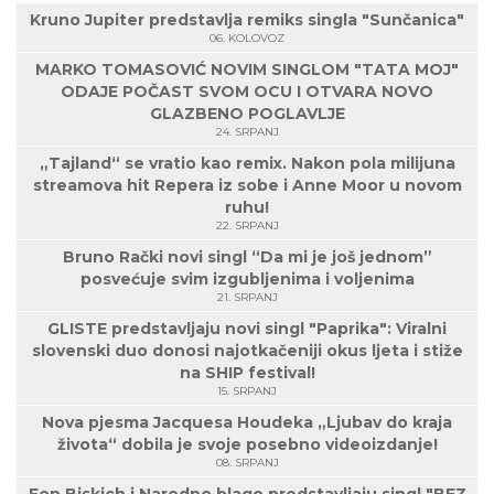
Kruno Jupiter predstavlja remiks singla "Sunčanica"
06. KOLOVOZ
MARKO TOMASOVIĆ NOVIM SINGLOM "TATA MOJ"
ODAJE POČAST SVOM OCU I OTVARA NOVO
GLAZBENO POGLAVLJE
24. SRPANJ
„Tajland“ se vratio kao remix. Nakon pola milijuna
streamova hit Repera iz sobe i Anne Moor u novom
ruhu!
22. SRPANJ
Bruno Rački novi singl “Da mi je još jednom”
posvećuje svim izgubljenima i voljenima
21. SRPANJ
GLISTE predstavljaju novi singl "Paprika": Viralni
slovenski duo donosi najotkačeniji okus ljeta i stiže
na SHIP festival!
15. SRPANJ
Nova pjesma Jacquesa Houdeka „Ljubav do kraja
života“ dobila je svoje posebno videoizdanje!
08. SRPANJ