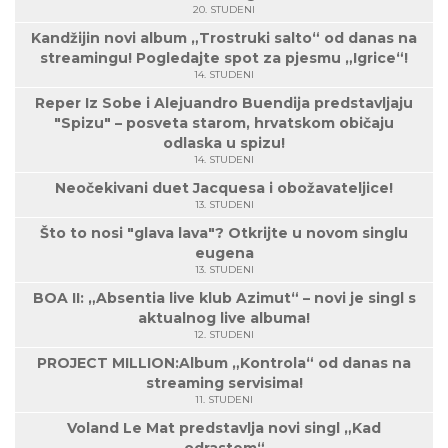
20. STUDENI
Kandžijin novi album „Trostruki salto“ od danas na
streamingu! Pogledajte spot za pjesmu „Igrice“!
14. STUDENI
Reper Iz Sobe i Alejuandro Buendija predstavljaju
"Spizu" – posveta starom, hrvatskom običaju
odlaska u spizu!
14. STUDENI
Neočekivani duet Jacquesa i obožavateljice!
13. STUDENI
Što to nosi "glava lava"? Otkrijte u novom singlu
eugena
13. STUDENI
BOA II: „Absentia live klub Azimut“ – novi je singl s
aktualnog live albuma!
12. STUDENI
PROJECT MILLION:Album „Kontrola“ od danas na
streaming servisima!
11. STUDENI
Voland Le Mat predstavlja novi singl „Kad