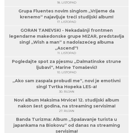
18. LISTOPAD
Grupa Fluentes novim singlom „Vrijeme da
krenemo“ najavljuje treći studijski album!
17. LISTOPAD
GORAN TANEVSKI - Nekadašnji frontmen
legendarne makedonske grupe MIZAR, predstavlja
singl „Wish a man“ s nadolazećeg albuma
„Ascend“!
11. LISTOPAD
Pogledajte spot za pjesmu „Dalmatinske strune
ljubavi“, Marine Tomašević!
10. LISTOPAD
„Ako sam zaspala probudi me“, novi je emotivni
singl Tvrtka Hopeka LES-a!
30. RUJAN
Novi album Maksima Mrvice! 12. studijski album
nakon šest godina, na streaming servisima!
27. RUJAN
Banda Turizma: Album „Spašavanje turista u
japankama na Biokovu“ od danas na streaming
servisima!