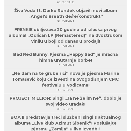
20. SVIBANJ
Živa Voda ft. Darko Rundek objavili novi album
„Angel's Breath de/re/konstrukt“
16. SVIBANJ
FRENKIE obilježava 20 godina od izlaska prvog
albuma! „Odličan LP (Remastered)“ na dvostrukom
vinilu u boji od danas u prodaji!
16. SVIBANJ
Bad Red Bunny: Pjesma „Happy Sad“ je mračna
himna unutarnje borbe!
13. SVIBANJ
„Ne dam na te grube riči“ nova je pjesma Marine
Tomašević koju će izvesti na ovogodišnjem CMC
festivalu u Vodicama!
06. SVIBANJ
PROJECT MILLION: Singl „Ja ne želim ne“, dobio je
svoj video uradak!
05. SVIBANJ
BOA II predstavlja treći službeni singl s aktualnog
albuma „Live klub Azimut Šibenik“! Poslušajte
pjesmu „Zemlja“ u live izvedbi!