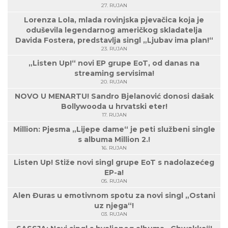
27. RUJAN
Lorenza Lola, mlada rovinjska pjevačica koja je
oduševila legendarnog američkog skladatelja
Davida Fostera, predstavlja singl „Ljubav ima plan!“
23. RUJAN
„Listen Up!“ novi EP grupe EoT, od danas na
streaming servisima!
20. RUJAN
NOVO U MENARTU! Sandro Bjelanović donosi dašak
Bollywooda u hrvatski eter!
17. RUJAN
Million: Pjesma „Lijepe dame“ je peti službeni single
s albuma Million 2.!
16. RUJAN
Listen Up! Stiže novi singl grupe EoT s nadolazećeg
EP-a!
05. RUJAN
Alen Đuras u emotivnom spotu za novi singl „Ostani
uz njega“!
03. RUJAN