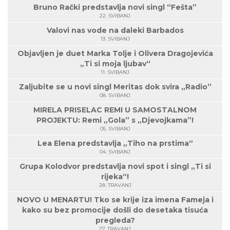
Bruno Rački predstavlja novi singl “Fešta”
22. SVIBANJ
Valovi nas vode na daleki Barbados
13. SVIBANJ
Objavljen je duet Marka Tolje i Olivera Dragojevića
„Ti si moja ljubav“
11. SVIBANJ
Zaljubite se u novi singl Meritas dok svira „Radio”
08. SVIBANJ
MIRELA PRISELAC REMI U SAMOSTALNOM
PROJEKTU: Remi „Gola” s „Djevojkama”!
05. SVIBANJ
Lea Elena predstavlja „Tiho na prstima“
04. SVIBANJ
Grupa Kolodvor predstavlja novi spot i singl „Ti si
rijeka“!
28. TRAVANJ
NOVO U MENARTU! Tko se krije iza imena Fameja i
kako su bez promocije došli do desetaka tisuća
pregleda?
27. TRAVANJ