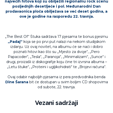
najvećih hitova koji su obilježili regionalnu rock scenu
posljednjih desetljeće i pol.
Međunarodni Dan
prodavaonica ploča obilježava se već deset godina, a
ove je godine na rasporedu 22. travnja.
„The Best Of“ Štuka sadržava 17 pjesama te bonus pjesmu
„Padaj“
koja se po prvi put nalazi na nekom studijskom
izdanju. Uz ovaj novitet, na albumu će se naći i dobro
poznati hitovi kao što su „Mjesto za dvoje“, „Pero
Papacoder“, „Tesla“, „Paranoja“, „Minimalizam“, „Sunce“ i
drugi, proizašli iz diskografije koju čine tri izvrsna albuma –
„Letu štuke“, „Proteini i ugljikohidrati“ te „Brojevi računa“.
Ovaj odabir najboljih pjesama iz pera predvodnika benda
Dine Šarana
bit će dostupan u svim boljim CD shopovima
od subote, 22. travnja.
Vezani sadržaji