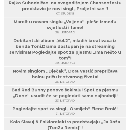
Rajko Suhodolčan, na ovogodišnjem Chansonfestu
predstavio je novi singl „Proljetni san“!
07. STUDENI
Marolt u novom singlu „Voljena“, pleše između
svjetlosti i tame!
28. LISTOPAD
Debitantski album „Vol.2“, mladih kreativaca iz
benda Toni.Drama dostupan je na streaming
servisima! Pogledajte spot za pjesmu „Ima nešto u
tom“!
28. LISTOPAD
Novim singlom „Dječak“, Dora Vestić prepričava
bolnu priču iz stvarnog života!
25. LISTOPAD
Bad Red Bunny ponovo šokiraju! Spot za pjesmu
„Done“ usudit će se pogledati samo najhrabriji!
23. LISTOPAD
Pogledajte spot za singl „Osmijeh“ Elene Brnić!
21. LISTOPAD
Kolo Slavuj & Folklorelektro predstavjaju „Ja Roža
(TonZa Remix)“!