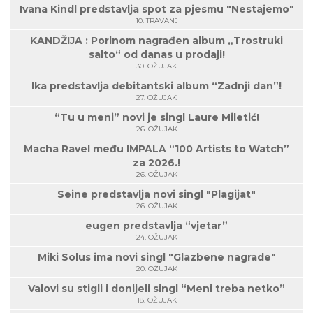
Ivana Kindl predstavlja spot za pjesmu "Nestajemo"
10. TRAVANJ
KANDŽIJA : Porinom nagrađen album „Trostruki
salto“ od danas u prodaji!
30. OŽUJAK
Ika predstavlja debitantski album “Zadnji dan”!
27. OŽUJAK
“Tu u meni” novi je singl Laure Miletić!
26. OŽUJAK
Macha Ravel među IMPALA “100 Artists to Watch”
za 2026.!
26. OŽUJAK
Seine predstavlja novi singl "Plagijat"
26. OŽUJAK
eugen predstavlja “vjetar”
24. OŽUJAK
Miki Solus ima novi singl "Glazbene nagrade"
20. OŽUJAK
Valovi su stigli i donijeli singl “Meni treba netko”
18. OŽUJAK