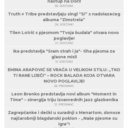
nastup na Dori!
30. SIJEČANJ
Truth ≠ Tribe predstavljaju singl “S!” s nadolazećeg
albuma “Zimstrela”
26. SIJEČANJ
Tilen Lotrič s pjesmom "Tvoja budala" otvara novo
poglavlje!
21. SIJEČANJ
Ika predstavlja "Sram strah i ja"- tiha pjesma za
glasne misli
13. SIJEČANJ
EMINA ARAPOVIĆ SE VRAĆA U VELIKOM STILU: „TKO
TI RANE LIJEČI“ – ROCK BALADA KOJA OTVARA
NOVO POGLAVLJE!
26. PROSINAC
Leon Brenko predstavlja novi album "Moment in
Time" – sinergija triju izvanrednih jazz glazbenika
12. PROSINAC
Zagrepčanke i dečki u suradnji s Menartom, donose
najčarobniji blagdanski poklon - „Naše pjesme su
igra“!