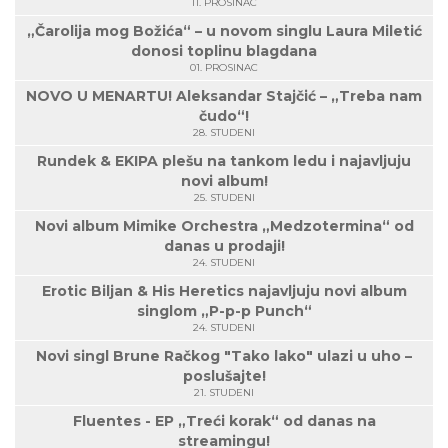
11. PROSINAC
„Čarolija mog Božića“ – u novom singlu Laura Miletić
donosi toplinu blagdana
01. PROSINAC
NOVO U MENARTU! Aleksandar Stajčić – „Treba nam
čudo“!
28. STUDENI
Rundek & EKIPA plešu na tankom ledu i najavljuju
novi album!
25. STUDENI
Novi album Mimike Orchestra „Medzotermina“ od
danas u prodaji!
24. STUDENI
Erotic Biljan & His Heretics najavljuju novi album
singlom „P-p-p Punch“
24. STUDENI
Novi singl Brune Račkog "Tako lako" ulazi u uho –
poslušajte!
21. STUDENI
Fluentes - EP „Treći korak“ od danas na
streamingu!