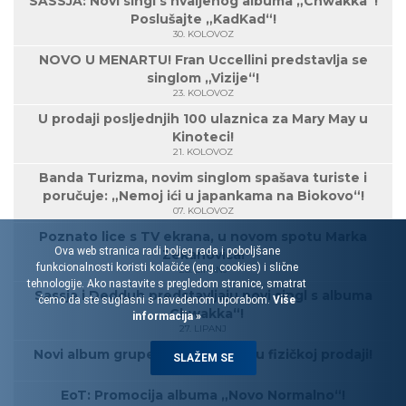
SASSJA: Novi singl s hvaljenog albuma „Chwakka“!
Poslušajte „KadKad“!
30. KOLOVOZ
NOVO U MENARTU! Fran Uccellini predstavlja se
singlom „Vizije“!
23. KOLOVOZ
U prodaji posljednjih 100 ulaznica za Mary May u
Kinoteci!
21. KOLOVOZ
Banda Turizma, novim singlom spašava turiste i
poručuje: „Nemoj ići u japankama na Biokovo“!
07. KOLOVOZ
Poznato lice s TV ekrana, u novom spotu Marka
Ova web stranica radi boljeg rada i poboljšane
Zekanovića!
funkcionalnosti koristi kolačiće (eng. cookies) i slične
28. LIPANJ
tehnologije. Ako nastavite s pregledom stranice, smatrat
Sassja i Dedduh predstavljaju novi singl s albuma
ćemo da ste suglasni s navedenom uporabom.
Više
„Chwakka“!
informacija »
27. LIPANJ
Novi album grupe EoT od danas u fizičkoj prodaji!
SLAŽEM SE
26. LIPANJ
EoT: Promocija albuma „Novo Normalno“!