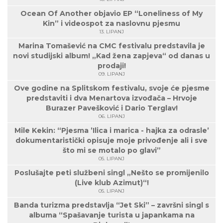
Ocean Of Another objavio EP “Loneliness of My
Kin” i videospot za naslovnu pjesmu
13. LIPANJ
Marina Tomašević na CMC festivalu predstavila je
novi studijski album! „Kad žena zapjeva“ od danas u
prodaji!
09. LIPANJ
Ove godine na Splitskom festivalu, svoje će pjesme
predstaviti i dva Menartova izvođača – Hrvoje
Burazer Pavešković i Dario Terglav!
06. LIPANJ
Mile Kekin: “Pjesma ’Ilica i marica - hajka za odrasle’
dokumentaristički opisuje moje privođenje ali i sve
što mi se motalo po glavi”
05. LIPANJ
Poslušajte peti službeni singl „Nešto se promijenilo
(Live klub Azimut)“!
05. LIPANJ
Banda turizma predstavlja “Jet Ski” – završni singl s
albuma “Spašavanje turista u japankama na