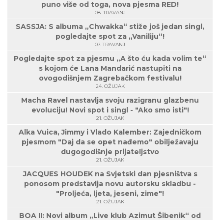
puno više od toga, nova pjesma RED!
08. TRAVANJ
SASSJA: S albuma „Chwakka“ stiže još jedan singl,
pogledajte spot za „Vaniliju“!
07. TRAVANJ
Pogledajte spot za pjesmu „A što ću kada volim te“
s kojom će Lana Mandarić nastupiti na
ovogodišnjem Zagrebačkom festivalu!
24. OŽUJAK
Macha Ravel nastavlja svoju razigranu glazbenu
evoluciju! Novi spot i singl - "Ako smo isti"!
21. OŽUJAK
Alka Vuica, Jimmy i Vlado Kalember: Zajedničkom
pjesmom "Daj da se opet nađemo" obilježavaju
dugogodišnje prijateljstvo
21. OŽUJAK
JACQUES HOUDEK na Svjetski dan pjesništva s
ponosom predstavlja novu autorsku skladbu -
"Proljeća, ljeta, jeseni, zime"!
21. OŽUJAK
BOA II: Novi album „Live klub Azimut Šibenik“ od