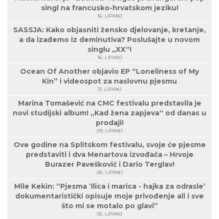
singl na francusko-hrvatskom jeziku!
16. LIPANJ
SASSJA: Kako objasniti žensko djelovanje, kretanje,
a da izađemo iz deminutiva? Poslušajte u novom
singlu „XX“!
16. LIPANJ
Ocean Of Another objavio EP “Loneliness of My
Kin” i videospot za naslovnu pjesmu
13. LIPANJ
Marina Tomašević na CMC festivalu predstavila je
novi studijski album! „Kad žena zapjeva“ od danas u
prodaji!
09. LIPANJ
Ove godine na Splitskom festivalu, svoje će pjesme
predstaviti i dva Menartova izvođača – Hrvoje
Burazer Pavešković i Dario Terglav!
06. LIPANJ
Mile Kekin: “Pjesma ’Ilica i marica - hajka za odrasle’
dokumentaristički opisuje moje privođenje ali i sve
što mi se motalo po glavi”
05. LIPANJ