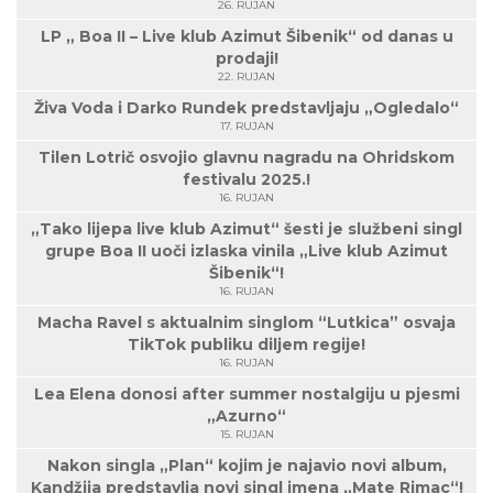
26. RUJAN
LP „ Boa II – Live klub Azimut Šibenik“ od danas u
prodaji!
22. RUJAN
Živa Voda i Darko Rundek predstavljaju „Ogledalo“
17. RUJAN
Tilen Lotrič osvojio glavnu nagradu na Ohridskom
festivalu 2025.!
16. RUJAN
„Tako lijepa live klub Azimut“ šesti je službeni singl
grupe Boa II uoči izlaska vinila „Live klub Azimut
Šibenik“!
16. RUJAN
Macha Ravel s aktualnim singlom “Lutkica” osvaja
TikTok publiku diljem regije!
16. RUJAN
Lea Elena donosi after summer nostalgiju u pjesmi
„Azurno“
15. RUJAN
Nakon singla „Plan“ kojim je najavio novi album,
Kandžija predstavlja novi singl imena „Mate Rimac“!