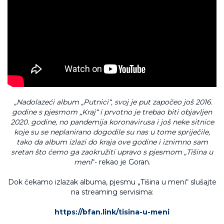
„Nadolazeći album „Putnici“, svoj je put započeo još 2016.
godine s pjesmom „Kraj“ i prvotno je trebao biti objavljen
2020. godine, no pandemija koronavirusa i još neke sitnice
koje su se neplanirano dogodile su nas u tome spriječile,
tako da album izlazi do kraja ove godine i iznimno sam
sretan što ćemo ga zaokružiti upravo s pjesmom „Tišina u
meni
“- rekao je Goran.
Dok čekamo izlazak albuma, pjesmu „Tišina u meni“ slušajte
na streaming servisima:
https://bfan.link/tisina-u-meni