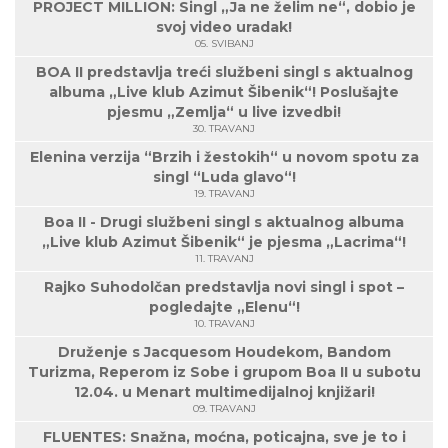
PROJECT MILLION: Singl „Ja ne želim ne“, dobio je
svoj video uradak!
05. SVIBANJ
BOA II predstavlja treći službeni singl s aktualnog
albuma „Live klub Azimut Šibenik“! Poslušajte
pjesmu „Zemlja“ u live izvedbi!
30. TRAVANJ
Elenina verzija “Brzih i žestokih“ u novom spotu za
singl “Luda glavo“!
19. TRAVANJ
Boa II - Drugi službeni singl s aktualnog albuma
„Live klub Azimut Šibenik“ je pjesma „Lacrima“!
11. TRAVANJ
Rajko Suhodolčan predstavlja novi singl i spot –
pogledajte „Elenu“!
10. TRAVANJ
Druženje s Jacquesom Houdekom, Bandom
Turizma, Reperom iz Sobe i grupom Boa II u subotu
12.04. u Menart multimedijalnoj knjižari!
09. TRAVANJ
FLUENTES: Snažna, moćna, poticajna, sve je to i