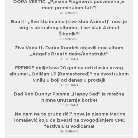
DORA VESTIĆ: „Pjesma Fragmenti posvećena je
mom preminulom tati“!
27. SVIBANJ
Boa II - „Sve što imamo (Live klub Azimut)“ novi je
singl s aktualnog albuma „Live klub Azimut
Šibenik“!
20. SVIBANJ
Živa Voda ft. Darko Rundek objavili novi album
„Angel's Breath de/re/konstrukt“
16. SVIBANJ
FRENKIE obilježava 20 godina od izlaska prvog
albuma! „Odličan LP (Remastered)“ na dvostrukom
vinilu u boji od danas u prodaji!
16. SVIBANJ
Bad Red Bunny: Pjesma „Happy Sad“ je mračna
himna unutarnje borbe!
13. SVIBANJ
„Ne dam na te grube riči“ nova je pjesma Marine
Tomašević koju će izvesti na ovogodišnjem CMC
festivalu u Vodicama!
06. SVIBANJ