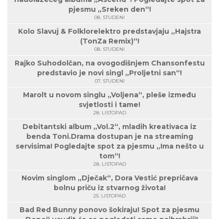
pjesmu „Sreken den“!
08. STUDENI
Kolo Slavuj & Folklorelektro predstavjaju „Hajstra
(TonZa Remix)“!
08. STUDENI
Rajko Suhodolčan, na ovogodišnjem Chansonfestu
predstavio je novi singl „Proljetni san“!
07. STUDENI
Marolt u novom singlu „Voljena“, pleše između
svjetlosti i tame!
28. LISTOPAD
Debitantski album „Vol.2“, mladih kreativaca iz
benda Toni.Drama dostupan je na streaming
servisima! Pogledajte spot za pjesmu „Ima nešto u
tom“!
28. LISTOPAD
Novim singlom „Dječak“, Dora Vestić prepričava
bolnu priču iz stvarnog života!
25. LISTOPAD
Bad Red Bunny ponovo šokiraju! Spot za pjesmu