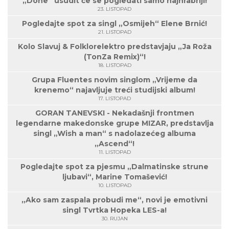
„Done“ usudit će se pogledati samo najhrabriji!
23. LISTOPAD
Pogledajte spot za singl „Osmijeh“ Elene Brnić!
21. LISTOPAD
Kolo Slavuj & Folklorelektro predstavjaju „Ja Roža
(TonZa Remix)“!
18. LISTOPAD
Grupa Fluentes novim singlom „Vrijeme da
krenemo“ najavljuje treći studijski album!
17. LISTOPAD
GORAN TANEVSKI - Nekadašnji frontmen
legendarne makedonske grupe MIZAR, predstavlja
singl „Wish a man“ s nadolazećeg albuma
„Ascend“!
11. LISTOPAD
Pogledajte spot za pjesmu „Dalmatinske strune
ljubavi“, Marine Tomašević!
10. LISTOPAD
„Ako sam zaspala probudi me“, novi je emotivni
singl Tvrtka Hopeka LES-a!
30. RUJAN