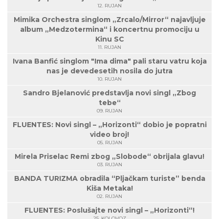
12. RUJAN
Mimika Orchestra singlom „Zrcalo/Mirror“ najavljuje
album „Medzotermina“ i koncertnu promociju u
Kinu SC
11. RUJAN
Ivana Banfić singlom "Ima dima" pali staru vatru koja
nas je devedesetih nosila do jutra
10. RUJAN
Sandro Bjelanović predstavlja novi singl „Zbog
tebe“
09. RUJAN
FLUENTES: Novi singl – „Horizonti“ dobio je popratni
video broj!
05. RUJAN
Mirela Priselac Remi zbog „Slobode“ obrijala glavu!
03. RUJAN
BANDA TURIZMA obradila “Pljačkam turiste” benda
Kiša Metaka!
02. RUJAN
FLUENTES: Poslušajte novi singl – „Horizonti“!
25. KOLOVOZ