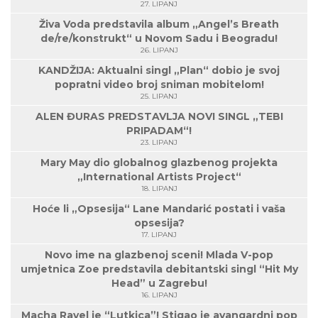
27. LIPANJ
Živa Voda predstavila album „Angel’s Breath
de/re/konstrukt“ u Novom Sadu i Beogradu!
26. LIPANJ
KANDŽIJA: Aktualni singl „Plan“ dobio je svoj
popratni video broj sniman mobitelom!
25. LIPANJ
ALEN ĐURAS PREDSTAVLJA NOVI SINGL „TEBI
PRIPADAM“!
23. LIPANJ
Mary May dio globalnog glazbenog projekta
„International Artists Project“
18. LIPANJ
Hoće li „Opsesija“ Lane Mandarić postati i vaša
opsesija?
17. LIPANJ
Novo ime na glazbenoj sceni! Mlada V-pop
umjetnica Zoe predstavila debitantski singl “Hit My
Head” u Zagrebu!
16. LIPANJ
Macha Ravel je “Lutkica”! Stigao je avangardni pop