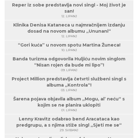
Reper iz sobe predstavlja novi singl - Moj život je
san!
12. LIPANJ
Klinika Denisa Kataneca u najmračnijem izdanju
dosad na novom albumu „Ununani“
12. LIPANJ
“Gori kuća” u novom spotu Martina Žuneca!
10. LIPANJ
Banda turizma odgovorila Huljiću novim singlom
“Nisan rojen da bude mi lipo”!
09. LIPANJ
Project Million predstavlja četvrti službeni singl s
albuma „Kontrola“!
03. LIPANJ
Šarena pojava objavila album „Mogu, al’ neću“ s
kojim se ne planira uklopiti
01. LIPANJ
Lenny Kravitz odabrao bend Aracataca kao
predgrupu, a s njima stiže singl „Sjeti me se“
29. SVIBANJ