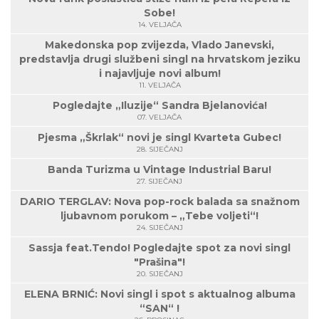
Sobe!
14. VELJAČA
Makedonska pop zvijezda, Vlado Janevski,
predstavlja drugi službeni singl na hrvatskom jeziku
i najavljuje novi album!
11. VELJAČA
Pogledajte „Iluzije“ Sandra Bjelanovića!
07. VELJAČA
Pjesma „Škrlak“ novi je singl Kvarteta Gubec!
28. SIJEČANJ
Banda Turizma u Vintage Industrial Baru!
27. SIJEČANJ
DARIO TERGLAV: Nova pop-rock balada sa snažnom
ljubavnom porukom – „Tebe voljeti“!
24. SIJEČANJ
Sassja feat.Tendo! Pogledajte spot za novi singl
"Prašina"!
20. SIJEČANJ
ELENA BRNIĆ: Novi singl i spot s aktualnog albuma
“SAN“ !