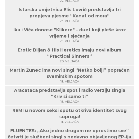
27. VELJAČA
Istarska umjetnica Elis Lovrić predstavlja tri
prepjeva pjesme “Kanat od mora“
23. VELJAČA
Ika i Vića donose "Klikere" - duet koji pleše kroz
vrijeme i sjećanja
23. VELJAČA
Erotic Biljan & His Heretics imaju novi album
“Practical Sinners“
20. VELJAČA
Martin Žunec ima novi singl “Netko bolji” popraćen
svemirskim spotom
18. VELJAČA
Aracataca predstavlja spot i radio verziju singla
“Kriv si samo ti”
18. VELJAČA
REMI u novom seksi spotu otkriva identitet svog
supruga!
11. VELJAČA
FLUENTES: „Ako jedno drugom ne oprostimo sve“
četvrti je službeni singl s nedavno objavljenog EP-ija