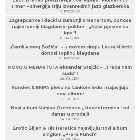
Leon Brenko predstavlja novi album "Moment in
Time" – sinergija triju izvanrednih jazz glazbenika
12. PROSINAC
Zagrepčanke i dečki u suradnji s Menartom, donose
najčarobniji blagdanski poklon - „Naše pjesme su
igra“!
11. PROSINAC
„Čarolija mog Božića“ – u novom singlu Laura Miletić
donosi toplinu blagdana
01. PROSINAC
NOVO U MENARTU! Aleksandar Stajčić – „Treba nam
čudo“!
28. STUDENI
Rundek & EKIPA plešu na tankom ledu i najavljuju
novi album!
25. STUDENI
Novi album Mimike Orchestra „Medzotermina“ od
danas u prodaji!
24. STUDENI
Erotic Biljan & His Heretics najavljuju novi album
singlom „P-p-p Punch“
24. STUDENI