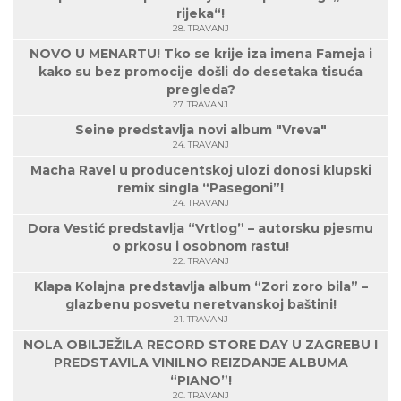
rijeka“!
28. TRAVANJ
NOVO U MENARTU! Tko se krije iza imena Fameja i
kako su bez promocije došli do desetaka tisuća
pregleda?
27. TRAVANJ
Seine predstavlja novi album "Vreva"
24. TRAVANJ
Macha Ravel u producentskoj ulozi donosi klupski
remix singla “Pasegoni”!
24. TRAVANJ
Dora Vestić predstavlja “Vrtlog” – autorsku pjesmu
o prkosu i osobnom rastu!
22. TRAVANJ
Klapa Kolajna predstavlja album “Zori zoro bila” –
glazbenu posvetu neretvanskoj baštini!
21. TRAVANJ
NOLA OBILJEŽILA RECORD STORE DAY U ZAGREBU I
PREDSTAVILA VINILNO REIZDANJE ALBUMA
“PIANO”!
20. TRAVANJ