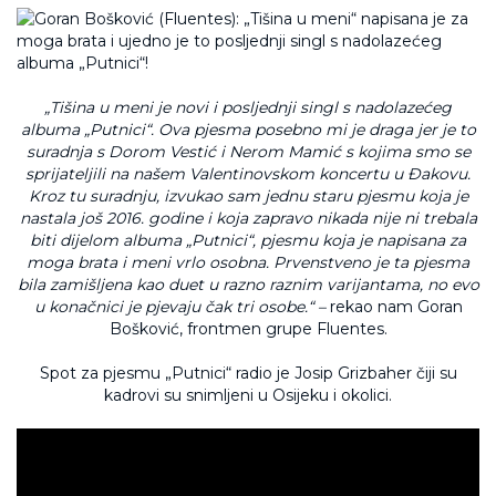
„Tišina u meni je novi i posljednji singl s nadolazećeg
albuma „Putnici“. Ova pjesma posebno mi je draga jer je to
suradnja s Dorom Vestić i Nerom Mamić s kojima smo se
sprijateljili na našem Valentinovskom koncertu u Đakovu.
Kroz tu suradnju, izvukao sam jednu staru pjesmu koja je
nastala još 2016. godine i koja zapravo nikada nije ni trebala
biti dijelom albuma „Putnici“, pjesmu koja je napisana za
moga brata i meni vrlo osobna. Prvenstveno je ta pjesma
bila zamišljena kao duet u razno raznim varijantama, no evo
u konačnici je pjevaju čak tri osobe.“ –
rekao nam Goran
Bošković, frontmen grupe Fluentes.
Spot za pjesmu „Putnici“ radio je Josip Grizbaher čiji su
kadrovi su snimljeni u Osijeku i okolici.