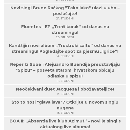
Novi singl Brune Račkog "Tako lako" ulazi u uho –
poslušajte!
21. STUDENI
Fluentes - EP „Treći korak“ od danas na
streamingu!
20. STUDENI
Kandžijin novi album „Trostruki salto“ od danas na
streamingu! Pogledajte spot za pjesmu „Igrice“!
14. STUDENI
Reper Iz Sobe i Alejuandro Buendija predstavljaju
"Spizu" – posveta starom, hrvatskom običaju
odlaska u spizu!
14. STUDENI
Neočekivani duet Jacquesa i obožavateljice!
13. STUDENI
Što to nosi "glava lava"? Otkrijte u novom singlu
eugena
13. STUDENI
BOA II: „Absentia live klub Azimut“ – novi je singl s
aktualnog live albuma!