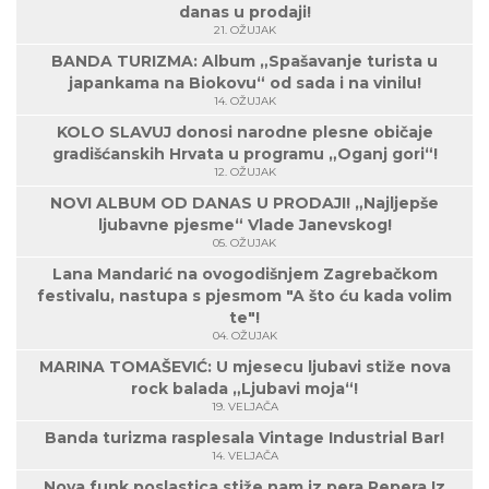
danas u prodaji!
21. OŽUJAK
BANDA TURIZMA: Album „Spašavanje turista u
japankama na Biokovu“ od sada i na vinilu!
14. OŽUJAK
KOLO SLAVUJ donosi narodne plesne običaje
gradišćanskih Hrvata u programu „Oganj gori“!
12. OŽUJAK
NOVI ALBUM OD DANAS U PRODAJI! „Najljepše
ljubavne pjesme“ Vlade Janevskog!
05. OŽUJAK
Lana Mandarić na ovogodišnjem Zagrebačkom
festivalu, nastupa s pjesmom "A što ću kada volim
te"!
04. OŽUJAK
MARINA TOMAŠEVIĆ: U mjesecu ljubavi stiže nova
rock balada „Ljubavi moja“!
19. VELJAČA
Banda turizma rasplesala Vintage Industrial Bar!
14. VELJAČA
Nova funk poslastica stiže nam iz pera Repera Iz