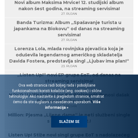
Novi album Maksima Mrvice! 12. studijski album
nakon šest godina, na streaming servisima!
27. RUJAN
Banda Turizma: Album „Spašavanje turista u
japankama na Biokovu“ od danas na streaming
servisima!
27. RUJAN
Lorenza Lola, mlada rovinjska pjevačica koja je
oduševila legendarnog američkog skladatelja
Davida Fostera, predstavlja singl „Ljubav ima plan!“
23. RUJAN
„Listen Up!“ novi EP grupe EoT, od danas na
streaming servisima!
Ova web stranica radi boljeg rada i poboljšane
20. RUJAN
funkcionalnosti koristi kolačiće (eng. cookies) i slične
NOVO U MENARTU! Sandro Bjelanović donosi dašak
tehnologije. Ako nastavite s pregledom stranice, smatrat
Bollywooda u hrvatski eter!
ćemo da ste suglasni s navedenom uporabom.
Više
17. RUJAN
informacija »
Million: Pjesma „Lijepe dame“ je peti službeni single
s albuma Million 2.!
SLAŽEM SE
16. RUJAN
Listen Up! Stiže novi singl grupe EoT s nadolazećeg