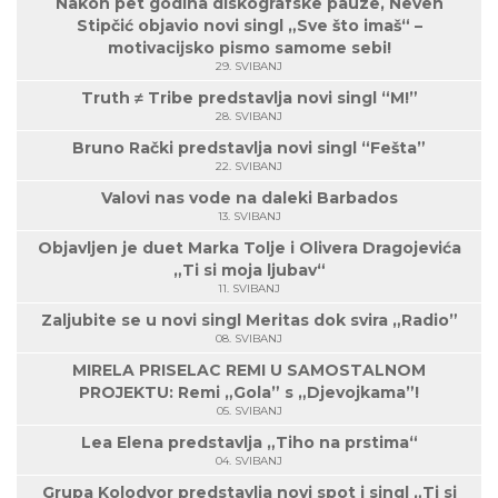
Nakon pet godina diskografske pauze, Neven
Stipčić objavio novi singl „Sve što imaš“ –
motivacijsko pismo samome sebi!
29. SVIBANJ
Truth ≠ Tribe predstavlja novi singl “M!”
28. SVIBANJ
Bruno Rački predstavlja novi singl “Fešta”
22. SVIBANJ
Valovi nas vode na daleki Barbados
13. SVIBANJ
Objavljen je duet Marka Tolje i Olivera Dragojevića
„Ti si moja ljubav“
11. SVIBANJ
Zaljubite se u novi singl Meritas dok svira „Radio”
08. SVIBANJ
MIRELA PRISELAC REMI U SAMOSTALNOM
PROJEKTU: Remi „Gola” s „Djevojkama”!
05. SVIBANJ
Lea Elena predstavlja „Tiho na prstima“
04. SVIBANJ
Grupa Kolodvor predstavlja novi spot i singl „Ti si