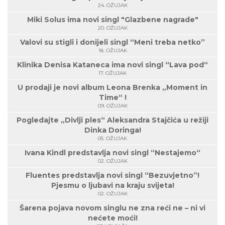
24. OŽUJAK
Miki Solus ima novi singl "Glazbene nagrade"
20. OŽUJAK
Valovi su stigli i donijeli singl “Meni treba netko”
18. OŽUJAK
Klinika Denisa Kataneca ima novi singl “Lava pod“
17. OŽUJAK
U prodaji je novi album Leona Brenka „Moment in
Time“ !
09. OŽUJAK
Pogledajte „Divlji ples“ Aleksandra Stajčića u režiji
Dinka Doringa!
05. OŽUJAK
Ivana Kindl predstavlja novi singl “Nestajemo“
02. OŽUJAK
Fluentes predstavlja novi singl “Bezuvjetno”!
Pjesmu o ljubavi na kraju svijeta!
02. OŽUJAK
Šarena pojava novom singlu ne zna reći ne – ni vi
nećete moći!