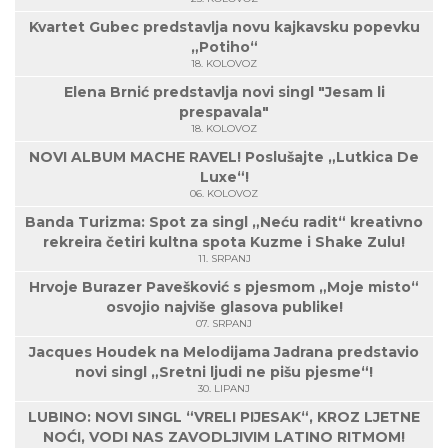
Kvartet Gubec predstavlja novu kajkavsku popevku
„Potiho“
18. KOLOVOZ
Elena Brnić predstavlja novi singl "Jesam li
prespavala"
18. KOLOVOZ
NOVI ALBUM MACHE RAVEL! Poslušajte „Lutkica De
Luxe“!
06. KOLOVOZ
Banda Turizma: Spot za singl „Neću radit“ kreativno
rekreira četiri kultna spota Kuzme i Shake Zulu!
11. SRPANJ
Hrvoje Burazer Pavešković s pjesmom „Moje misto“
osvojio najviše glasova publike!
07. SRPANJ
Jacques Houdek na Melodijama Jadrana predstavio
novi singl „Sretni ljudi ne pišu pjesme“!
30. LIPANJ
LUBINO: NOVI SINGL “VRELI PIJESAK“, KROZ LJETNE
NOĆI, VODI NAS ZAVODLJIVIM LATINO RITMOM!