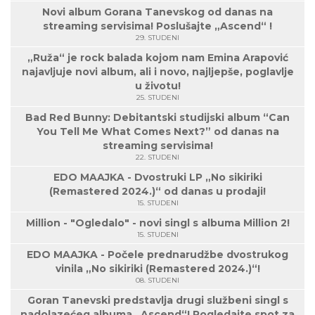
Novi album Gorana Tanevskog od danas na
streaming servisima! Poslušajte „Ascend“ !
29. STUDENI
„Ruža“ je rock balada kojom nam Emina Arapović
najavljuje novi album, ali i novo, najljepše, poglavlje
u životu!
25. STUDENI
Bad Red Bunny: Debitantski studijski album “Can
You Tell Me What Comes Next?” od danas na
streaming servisima!
22. STUDENI
EDO MAAJKA - Dvostruki LP „No sikiriki
(Remastered 2024.)“ od danas u prodaji!
15. STUDENI
Million - "Ogledalo" - novi singl s albuma Million 2!
15. STUDENI
EDO MAAJKA - Počele prednarudžbe dvostrukog
vinila „No sikiriki (Remastered 2024.)“!
08. STUDENI
Goran Tanevski predstavlja drugi službeni singl s
nadolazećeg albuma „Ascend“! Pogledajte spot za