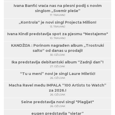
Ivana Banfić vraća nas na plesni podij s novim
singlom „Svemir pleše”
17. TRAVANJ
„Kontrola“ je novi singl Projecta Million!
13. TRAVANJ
Ivana Kindl predstavlja spot za pjesmu "Nestajemo"
10. TRAVANJ
KANDŽIJA : Porinom nagrađen album „Trostruki
salto“ od danas u prodaji!
30. OŽUJAK
Ika predstavlja debitantski album “Zadnji dan”!
27. OŽUJAK
“Tu u meni” novi je singl Laure Miletić!
26. OŽUJAK
Macha Ravel među IMPALA “100 Artists to Watch”
za 2026.!
26. OŽUJAK
Seine predstavlja novi singl "Plagijat"
26. OŽUJAK
eugen predstavlja “vjetar”