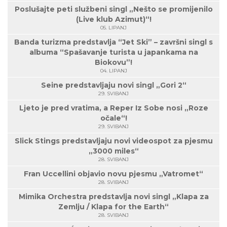
Poslušajte peti službeni singl „Nešto se promijenilo
(Live klub Azimut)“!
05. LIPANJ
Banda turizma predstavlja “Jet Ski” – završni singl s
albuma “Spašavanje turista u japankama na
Biokovu”!
04. LIPANJ
Seine predstavljaju novi singl „Gori 2“
29. SVIBANJ
Ljeto je pred vratima, a Reper Iz Sobe nosi „Roze
očale“!
29. SVIBANJ
Slick Stings predstavljaju novi videospot za pjesmu
„3000 miles“
28. SVIBANJ
Fran Uccellini objavio novu pjesmu „Vatromet“
28. SVIBANJ
Mimika Orchestra predstavlja novi singl „Klapa za
Zemlju / Klapa for the Earth“
28. SVIBANJ