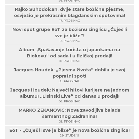
26. PROSINAC
Rajko Suhodolčan, dvije stare božićne pjesme,
osvježio je prekrasnim blagdanskim spotovima!
17. PROSINAC
Novi spot grupe EoT za božićnu singlicu „Čuješ li
sve je bliže“!
13. PROSINAC
Album „Spašavanje turista u japankama na
Biokovu“ od sada i u fizičkoj prodaji!
10. PROSINAC
Jacques Houdek: „Pjesma života“ dobila je svoj
popratni spot!
09. PROSINAC
Jacques Houdek: Najveći hitovi karijere na jednom
albumu! „Lisinski Live“ od danas u prodaji!
06. PROSINAC
MARKO ZEKANOVIĆ: Nova zavodljiva balada
šarmantnog Zadranina!
03. PROSINAC
EoT - „Čuješ li sve je bliže“ je nova božićna singlica!
29. STUDENI