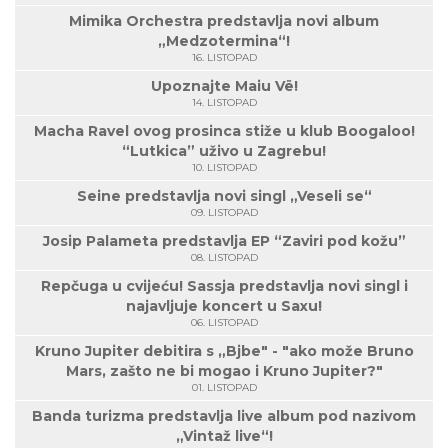
Mimika Orchestra predstavlja novi album
„Medzotermina“!
16. LISTOPAD
Upoznajte Maiu Vë!
14. LISTOPAD
Macha Ravel ovog prosinca stiže u klub Boogaloo!
“Lutkica” uživo u Zagrebu!
10. LISTOPAD
Seine predstavlja novi singl „Veseli se“
09. LISTOPAD
Josip Palameta predstavlja EP “Zaviri pod kožu”
08. LISTOPAD
Repčuga u cvijeću! Sassja predstavlja novi singl i
najavljuje koncert u Saxu!
06. LISTOPAD
Kruno Jupiter debitira s „Bjbe" - "ako može Bruno
Mars, zašto ne bi mogao i Kruno Jupiter?"
01. LISTOPAD
Banda turizma predstavlja live album pod nazivom
„Vintaž live“!