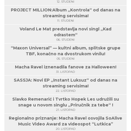
12. STUDENI
PROJECT MILLION:Album „Kontrola“ od danas na
streaming servisima!
11. STUDENI
Voland Le Mat predstavlja novi singl „Kad
odrastem“
06. STUDENI
“Maxon Universal” — kultni album, splitske grupe
TBF, konačno na dvostrukom vinilu!
05. STUDENI
Macha Ravel iznenadila fanove za Halloween!
31. LISTOPAD
SASSJA: Novi EP „Instant Luksuz“ od danas na
streaming servisima!
22. LISTOPAD
Slavko Remenarić i Tvrtko Hopek Les udružili su
snage u novom singlu „Priručnik za tebe“ !
21. LISTOPAD
Regionalno priznanje: Macha Ravel osvojila SoAlive
Music Video Award za videospot “Lutkica”
20. LISTOPAD