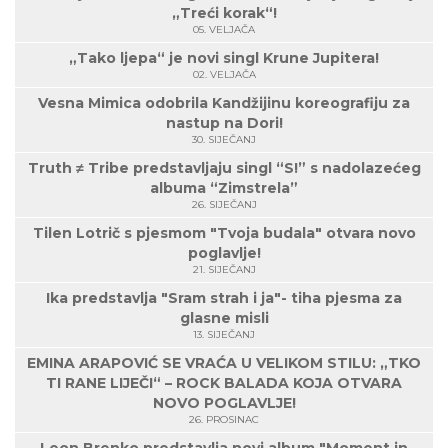
„Treći korak“!
05. VELJAČA
„Tako ljepa“ je novi singl Krune Jupitera!
02. VELJAČA
Vesna Mimica odobrila Kandžijinu koreografiju za
nastup na Dori!
30. SIJEČANJ
Truth ≠ Tribe predstavljaju singl “S!” s nadolazećeg
albuma “Zimstrela”
26. SIJEČANJ
Tilen Lotrič s pjesmom "Tvoja budala" otvara novo
poglavlje!
21. SIJEČANJ
Ika predstavlja "Sram strah i ja"- tiha pjesma za
glasne misli
13. SIJEČANJ
EMINA ARAPOVIĆ SE VRAĆA U VELIKOM STILU: „TKO
TI RANE LIJEČI“ – ROCK BALADA KOJA OTVARA
NOVO POGLAVLJE!
26. PROSINAC