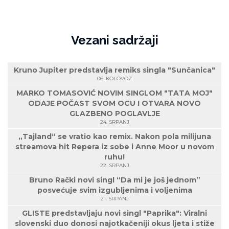
Vezani sadržaji
Kruno Jupiter predstavlja remiks singla "Sunčanica"
06. KOLOVOZ
MARKO TOMASOVIĆ NOVIM SINGLOM "TATA MOJ"
ODAJE POČAST SVOM OCU I OTVARA NOVO
GLAZBENO POGLAVLJE
24. SRPANJ
„Tajland“ se vratio kao remix. Nakon pola milijuna
streamova hit Repera iz sobe i Anne Moor u novom
ruhu!
22. SRPANJ
Bruno Rački novi singl “Da mi je još jednom”
posvećuje svim izgubljenima i voljenima
21. SRPANJ
GLISTE predstavljaju novi singl "Paprika": Viralni
slovenski duo donosi najotkačeniji okus ljeta i stiže