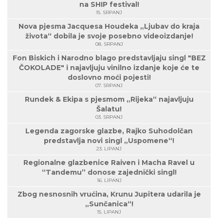
na SHIP festival!
15. SRPANJ
Nova pjesma Jacquesa Houdeka „Ljubav do kraja
života“ dobila je svoje posebno videoizdanje!
08. SRPANJ
Fon Biskich i Narodno blago predstavljaju singl "BEZ
ČOKOLADE" i najavljuju vinilno izdanje koje će te
doslovno moći pojesti!
07. SRPANJ
Rundek & Ekipa s pjesmom „Rijeka“ najavljuju
Šalatu!
03. SRPANJ
Legenda zagorske glazbe, Rajko Suhodolčan
predstavlja novi singl „Uspomene“!
23. LIPANJ
Regionalne glazbenice Raiven i Macha Ravel u
“Tandemu” donose zajednički singl!
16. LIPANJ
Zbog nesnosnih vrućina, Krunu Jupitera udarila je
„Sunčanica“!
15. LIPANJ