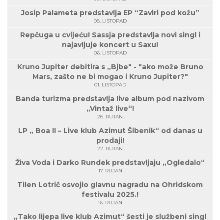
Josip Palameta predstavlja EP “Zaviri pod kožu”
08. LISTOPAD
Repčuga u cvijeću! Sassja predstavlja novi singl i
najavljuje koncert u Saxu!
06. LISTOPAD
Kruno Jupiter debitira s „Bjbe" - "ako može Bruno
Mars, zašto ne bi mogao i Kruno Jupiter?"
01. LISTOPAD
Banda turizma predstavlja live album pod nazivom
„Vintaž live“!
26. RUJAN
LP „ Boa II – Live klub Azimut Šibenik“ od danas u
prodaji!
22. RUJAN
Živa Voda i Darko Rundek predstavljaju „Ogledalo“
17. RUJAN
Tilen Lotrič osvojio glavnu nagradu na Ohridskom
festivalu 2025.!
16. RUJAN
„Tako lijepa live klub Azimut“ šesti je službeni singl