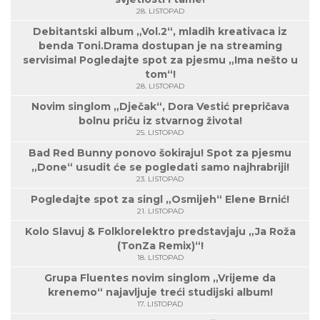
28. LISTOPAD
Debitantski album „Vol.2“, mladih kreativaca iz
benda Toni.Drama dostupan je na streaming
servisima! Pogledajte spot za pjesmu „Ima nešto u
tom“!
28. LISTOPAD
Novim singlom „Dječak“, Dora Vestić prepričava
bolnu priču iz stvarnog života!
25. LISTOPAD
Bad Red Bunny ponovo šokiraju! Spot za pjesmu
„Done“ usudit će se pogledati samo najhrabriji!
23. LISTOPAD
Pogledajte spot za singl „Osmijeh“ Elene Brnić!
21. LISTOPAD
Kolo Slavuj & Folklorelektro predstavjaju „Ja Roža
(TonZa Remix)“!
18. LISTOPAD
Grupa Fluentes novim singlom „Vrijeme da
krenemo“ najavljuje treći studijski album!
17. LISTOPAD