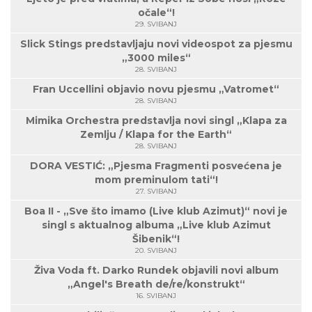
očale“!
29. SVIBANJ
Slick Stings predstavljaju novi videospot za pjesmu
„3000 miles“
28. SVIBANJ
Fran Uccellini objavio novu pjesmu „Vatromet“
28. SVIBANJ
Mimika Orchestra predstavlja novi singl „Klapa za
Zemlju / Klapa for the Earth“
28. SVIBANJ
DORA VESTIĆ: „Pjesma Fragmenti posvećena je
mom preminulom tati“!
27. SVIBANJ
Boa II - „Sve što imamo (Live klub Azimut)“ novi je
singl s aktualnog albuma „Live klub Azimut
Šibenik“!
20. SVIBANJ
Živa Voda ft. Darko Rundek objavili novi album
„Angel's Breath de/re/konstrukt“
16. SVIBANJ