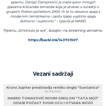
pjesmu. Danijel Damjanović je inače autor mnogih
pjesama kršćanske tematike koje je stvarao u suradnji s
grupom Poklon početkom 2000.-ih te to iskustvo spaja s
modernim tematikama i zaista lijepo suptilno spaja
duhovno i svjetovno.“ – izjavila je MAREI.
Pjesmu „Smrznuto je sve“, slušajte i na streaming servisima:
https://backl.ink/143701507
Vezani sadržaji
Kruno Jupiter predstavlja remiks singla "Sunčanica"
06. KOLOVOZ
MARKO TOMASOVIĆ NOVIM SINGLOM "TATA MOJ"
ODAJE POČAST SVOM OCU I OTVARA NOVO