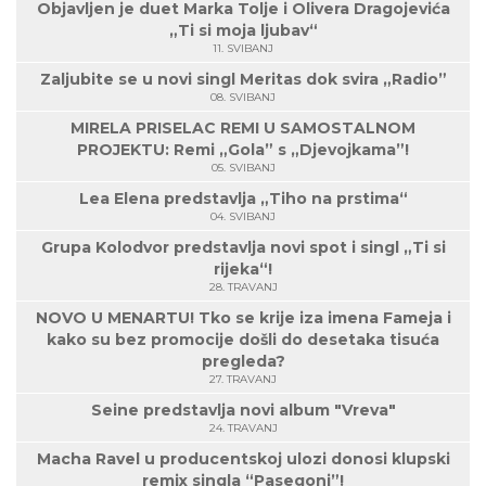
Objavljen je duet Marka Tolje i Olivera Dragojevića
„Ti si moja ljubav“
11. SVIBANJ
Zaljubite se u novi singl Meritas dok svira „Radio”
08. SVIBANJ
MIRELA PRISELAC REMI U SAMOSTALNOM
PROJEKTU: Remi „Gola” s „Djevojkama”!
05. SVIBANJ
Lea Elena predstavlja „Tiho na prstima“
04. SVIBANJ
Grupa Kolodvor predstavlja novi spot i singl „Ti si
rijeka“!
28. TRAVANJ
NOVO U MENARTU! Tko se krije iza imena Fameja i
kako su bez promocije došli do desetaka tisuća
pregleda?
27. TRAVANJ
Seine predstavlja novi album "Vreva"
24. TRAVANJ
Macha Ravel u producentskoj ulozi donosi klupski
remix singla “Pasegoni”!