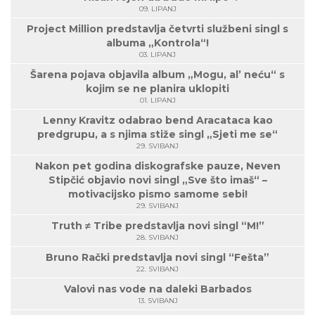
09. LIPANJ
Project Million predstavlja četvrti službeni singl s
albuma „Kontrola“!
03. LIPANJ
Šarena pojava objavila album „Mogu, al’ neću“ s
kojim se ne planira uklopiti
01. LIPANJ
Lenny Kravitz odabrao bend Aracataca kao
predgrupu, a s njima stiže singl „Sjeti me se“
29. SVIBANJ
Nakon pet godina diskografske pauze, Neven
Stipčić objavio novi singl „Sve što imaš“ –
motivacijsko pismo samome sebi!
29. SVIBANJ
Truth ≠ Tribe predstavlja novi singl “M!”
28. SVIBANJ
Bruno Rački predstavlja novi singl “Fešta”
22. SVIBANJ
Valovi nas vode na daleki Barbados
13. SVIBANJ