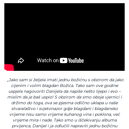
„Jako sam si željela imati jednu božićnu s obzirom da jako
cijenim i volim blagdan Božića. Tako sam ove godine
uspjela nagovoriti Danijela da napiše nešto lijepo i evo –
mislim da je baš uspio! S obzirom da smo oboje vjernici i
držimo do toga, ova se pjesma odlično uklapa u naše
stvaralaštvo i svjetonazor gdje blagdani i blagdansko
vrijeme nisu samo vrijeme kuhanog vina i poklona, već
vrijeme mira i nade. Tako smo u iščekivanju albuma
prvijenca, Danijel i ja odlučili napraviti jednu božićnu