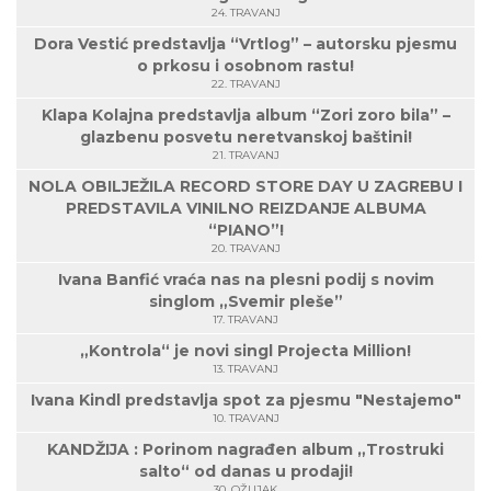
24. TRAVANJ
Dora Vestić predstavlja “Vrtlog” – autorsku pjesmu
o prkosu i osobnom rastu!
22. TRAVANJ
Klapa Kolajna predstavlja album “Zori zoro bila” –
glazbenu posvetu neretvanskoj baštini!
21. TRAVANJ
NOLA OBILJEŽILA RECORD STORE DAY U ZAGREBU I
PREDSTAVILA VINILNO REIZDANJE ALBUMA
“PIANO”!
20. TRAVANJ
Ivana Banfić vraća nas na plesni podij s novim
singlom „Svemir pleše”
17. TRAVANJ
„Kontrola“ je novi singl Projecta Million!
13. TRAVANJ
Ivana Kindl predstavlja spot za pjesmu "Nestajemo"
10. TRAVANJ
KANDŽIJA : Porinom nagrađen album „Trostruki
salto“ od danas u prodaji!
30. OŽUJAK