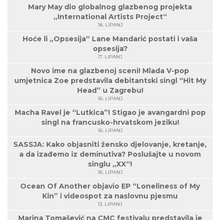
Mary May dio globalnog glazbenog projekta
„International Artists Project“
18. LIPANJ
Hoće li „Opsesija“ Lane Mandarić postati i vaša
opsesija?
17. LIPANJ
Novo ime na glazbenoj sceni! Mlada V-pop
umjetnica Zoe predstavila debitantski singl “Hit My
Head” u Zagrebu!
16. LIPANJ
Macha Ravel je “Lutkica”! Stigao je avangardni pop
singl na francusko-hrvatskom jeziku!
16. LIPANJ
SASSJA: Kako objasniti žensko djelovanje, kretanje,
a da izađemo iz deminutiva? Poslušajte u novom
singlu „XX“!
16. LIPANJ
Ocean Of Another objavio EP “Loneliness of My
Kin” i videospot za naslovnu pjesmu
13. LIPANJ
Marina Tomašević na CMC festivalu predstavila je