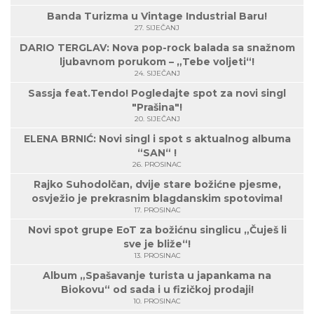
Banda Turizma u Vintage Industrial Baru!
27. SIJEČANJ
DARIO TERGLAV: Nova pop-rock balada sa snažnom
ljubavnom porukom – „Tebe voljeti“!
24. SIJEČANJ
Sassja feat.Tendo! Pogledajte spot za novi singl
"Prašina"!
20. SIJEČANJ
ELENA BRNIĆ: Novi singl i spot s aktualnog albuma
“SAN“ !
26. PROSINAC
Rajko Suhodolčan, dvije stare božićne pjesme,
osvježio je prekrasnim blagdanskim spotovima!
17. PROSINAC
Novi spot grupe EoT za božićnu singlicu „Čuješ li
sve je bliže“!
13. PROSINAC
Album „Spašavanje turista u japankama na
Biokovu“ od sada i u fizičkoj prodaji!
10. PROSINAC