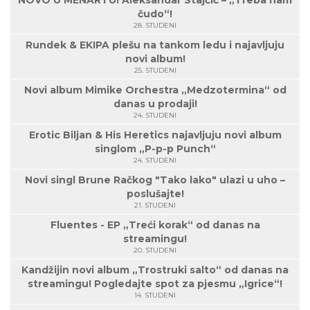
čudo“!
28. STUDENI
Rundek & EKIPA plešu na tankom ledu i najavljuju
novi album!
25. STUDENI
Novi album Mimike Orchestra „Medzotermina“ od
danas u prodaji!
24. STUDENI
Erotic Biljan & His Heretics najavljuju novi album
singlom „P-p-p Punch“
24. STUDENI
Novi singl Brune Račkog "Tako lako" ulazi u uho –
poslušajte!
21. STUDENI
Fluentes - EP „Treći korak“ od danas na
streamingu!
20. STUDENI
Kandžijin novi album „Trostruki salto“ od danas na
streamingu! Pogledajte spot za pjesmu „Igrice“!
14. STUDENI