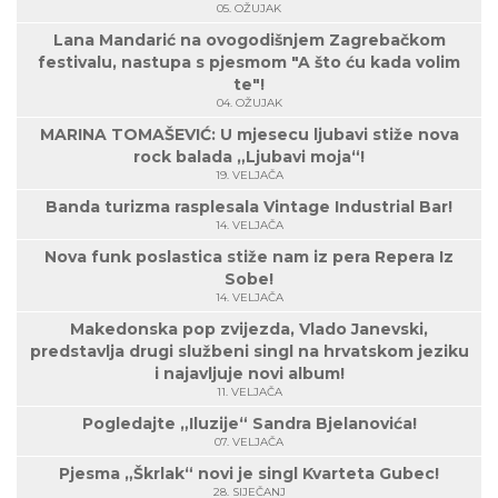
05. OŽUJAK
Lana Mandarić na ovogodišnjem Zagrebačkom
festivalu, nastupa s pjesmom "A što ću kada volim
te"!
04. OŽUJAK
MARINA TOMAŠEVIĆ: U mjesecu ljubavi stiže nova
rock balada „Ljubavi moja“!
19. VELJAČA
Banda turizma rasplesala Vintage Industrial Bar!
14. VELJAČA
Nova funk poslastica stiže nam iz pera Repera Iz
Sobe!
14. VELJAČA
Makedonska pop zvijezda, Vlado Janevski,
predstavlja drugi službeni singl na hrvatskom jeziku
i najavljuje novi album!
11. VELJAČA
Pogledajte „Iluzije“ Sandra Bjelanovića!
07. VELJAČA
Pjesma „Škrlak“ novi je singl Kvarteta Gubec!
28. SIJEČANJ