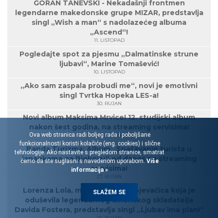
GORAN TANEVSKI - Nekadašnji frontmen
legendarne makedonske grupe MIZAR, predstavlja
singl „Wish a man“ s nadolazećeg albuma
„Ascend“!
11. LISTOPAD
Pogledajte spot za pjesmu „Dalmatinske strune
ljubavi“, Marine Tomašević!
10. LISTOPAD
„Ako sam zaspala probudi me“, novi je emotivni
singl Tvrtka Hopeka LES-a!
30. RUJAN
Novi album Maksima Mrvice! 12. studijski album
nakon šest godina, na streaming servisima!
Ova web stranica radi boljeg rada i poboljšane
27. RUJAN
funkcionalnosti koristi kolačiće (eng. cookies) i slične
Banda Turizma: Album „Spašavanje turista u
tehnologije. Ako nastavite s pregledom stranice, smatrat
japankama na Biokovu“ od danas na streaming
ćemo da ste suglasni s navedenom uporabom.
Više
servisima!
informacija »
27. RUJAN
Lorenza Lola, mlada rovinjska pjevačica koja je
SLAŽEM SE
oduševila legendarnog američkog skladatelja
Davida Fostera, predstavlja singl „Ljubav ima plan!“
23. RUJAN