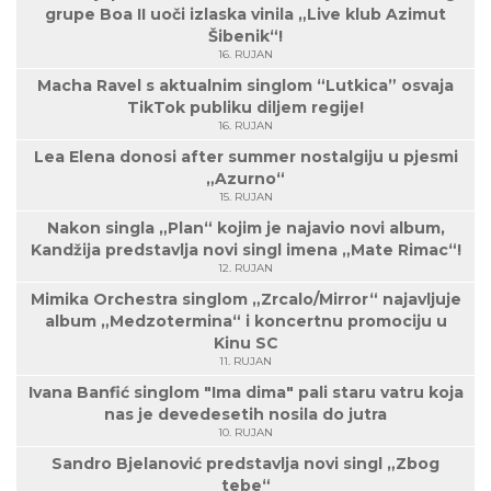
grupe Boa II uoči izlaska vinila „Live klub Azimut
Šibenik“!
16. RUJAN
Macha Ravel s aktualnim singlom “Lutkica” osvaja
TikTok publiku diljem regije!
16. RUJAN
Lea Elena donosi after summer nostalgiju u pjesmi
„Azurno“
15. RUJAN
Nakon singla „Plan“ kojim je najavio novi album,
Kandžija predstavlja novi singl imena „Mate Rimac“!
12. RUJAN
Mimika Orchestra singlom „Zrcalo/Mirror“ najavljuje
album „Medzotermina“ i koncertnu promociju u
Kinu SC
11. RUJAN
Ivana Banfić singlom "Ima dima" pali staru vatru koja
nas je devedesetih nosila do jutra
10. RUJAN
Sandro Bjelanović predstavlja novi singl „Zbog
tebe“