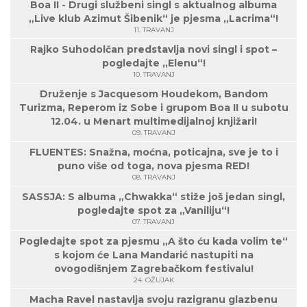
Boa II - Drugi službeni singl s aktualnog albuma
„Live klub Azimut Šibenik“ je pjesma „Lacrima“!
11. TRAVANJ
Rajko Suhodolčan predstavlja novi singl i spot –
pogledajte „Elenu“!
10. TRAVANJ
Druženje s Jacquesom Houdekom, Bandom
Turizma, Reperom iz Sobe i grupom Boa II u subotu
12.04. u Menart multimedijalnoj knjižari!
09. TRAVANJ
FLUENTES: Snažna, moćna, poticajna, sve je to i
puno više od toga, nova pjesma RED!
08. TRAVANJ
SASSJA: S albuma „Chwakka“ stiže još jedan singl,
pogledajte spot za „Vaniliju“!
07. TRAVANJ
Pogledajte spot za pjesmu „A što ću kada volim te“
s kojom će Lana Mandarić nastupiti na
ovogodišnjem Zagrebačkom festivalu!
24. OŽUJAK
Macha Ravel nastavlja svoju razigranu glazbenu