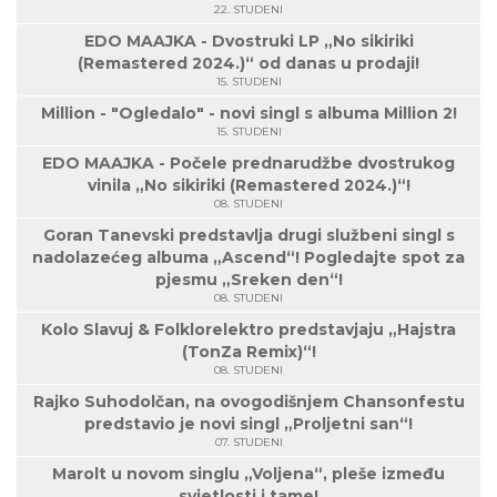
22. STUDENI
EDO MAAJKA - Dvostruki LP „No sikiriki
(Remastered 2024.)“ od danas u prodaji!
15. STUDENI
Million - "Ogledalo" - novi singl s albuma Million 2!
15. STUDENI
EDO MAAJKA - Počele prednarudžbe dvostrukog
vinila „No sikiriki (Remastered 2024.)“!
08. STUDENI
Goran Tanevski predstavlja drugi službeni singl s
nadolazećeg albuma „Ascend“! Pogledajte spot za
pjesmu „Sreken den“!
08. STUDENI
Kolo Slavuj & Folklorelektro predstavjaju „Hajstra
(TonZa Remix)“!
08. STUDENI
Rajko Suhodolčan, na ovogodišnjem Chansonfestu
predstavio je novi singl „Proljetni san“!
07. STUDENI
Marolt u novom singlu „Voljena“, pleše između
svjetlosti i tame!