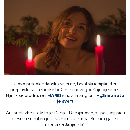
U ovo predblagdansko vrijeme, hrvatski radijski eter
preplavile su raznolike božićne i novogodišnje pjesme.
Njima se prodružila i
MAREI
s novim singlom –
„Smrznuto
je sve“!
Autor glazbe i teksta je Danijel Damjanović, a spot koji prati
pjesmu snimljen je u kućnim uvjetima. Snimila ga je i
montirala Janja Pilić.