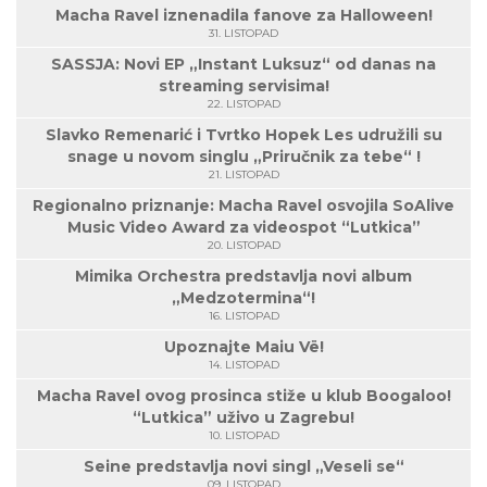
Macha Ravel iznenadila fanove za Halloween!
31. LISTOPAD
SASSJA: Novi EP „Instant Luksuz“ od danas na
streaming servisima!
22. LISTOPAD
Slavko Remenarić i Tvrtko Hopek Les udružili su
snage u novom singlu „Priručnik za tebe“ !
21. LISTOPAD
Regionalno priznanje: Macha Ravel osvojila SoAlive
Music Video Award za videospot “Lutkica”
20. LISTOPAD
Mimika Orchestra predstavlja novi album
„Medzotermina“!
16. LISTOPAD
Upoznajte Maiu Vë!
14. LISTOPAD
Macha Ravel ovog prosinca stiže u klub Boogaloo!
“Lutkica” uživo u Zagrebu!
10. LISTOPAD
Seine predstavlja novi singl „Veseli se“
09. LISTOPAD