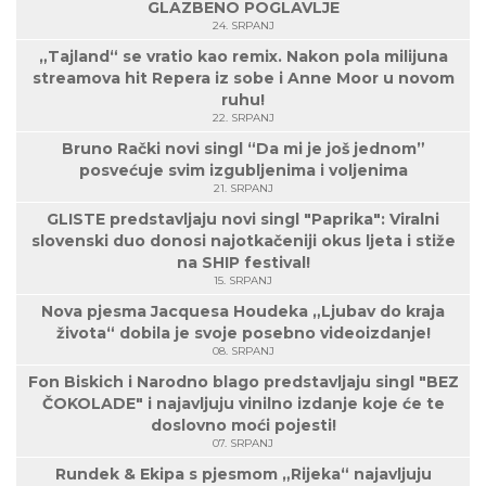
GLAZBENO POGLAVLJE
24. SRPANJ
„Tajland“ se vratio kao remix. Nakon pola milijuna
streamova hit Repera iz sobe i Anne Moor u novom
ruhu!
22. SRPANJ
Bruno Rački novi singl “Da mi je još jednom”
posvećuje svim izgubljenima i voljenima
21. SRPANJ
GLISTE predstavljaju novi singl "Paprika": Viralni
slovenski duo donosi najotkačeniji okus ljeta i stiže
na SHIP festival!
15. SRPANJ
Nova pjesma Jacquesa Houdeka „Ljubav do kraja
života“ dobila je svoje posebno videoizdanje!
08. SRPANJ
Fon Biskich i Narodno blago predstavljaju singl "BEZ
ČOKOLADE" i najavljuju vinilno izdanje koje će te
doslovno moći pojesti!
07. SRPANJ
Rundek & Ekipa s pjesmom „Rijeka“ najavljuju