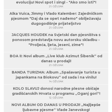
evoluciju! Novi spot i singl - "Ako smo isti"!
21. OŽUJAK
Alka Vuica, Jimmy i Vlado Kalember: Zajedničkom
pjesmom "Daj da se opet nađemo" obilježavaju
dugogodišnje prijateljstvo
21. OŽUJAK
JACQUES HOUDEK na Svjetski dan pjesništva s
ponosom predstavlja novu autorsku skladbu -
"Proljeća, ljeta, jeseni, zime"!
21. OŽUJAK
BOA II: Novi album „Live klub Azimut Šibenik“ od
danas u prodaji!
21. OŽUJAK
BANDA TURIZMA: Album „Spašavanje turista u
japankama na Biokovu“ od sada i na vinilu!
14. OŽUJAK
KOLO SLAVUJ donosi narodne plesne običaje
gradišćanskih Hrvata u programu „Oganj gori“!
12. OŽUJAK
NOVI ALBUM OD DANAS U PRODAJI! „Najljepše
ljubavne pjesme“ Vlade Janevskog!