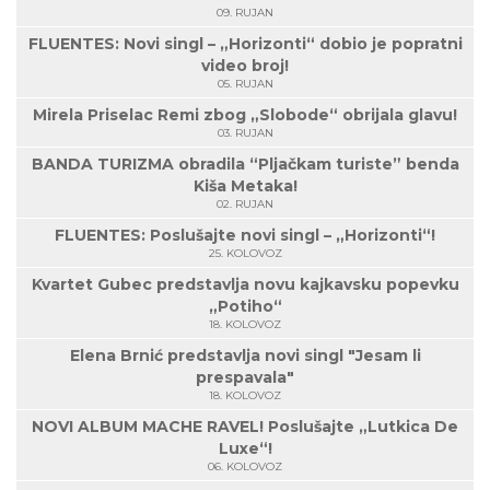
09. RUJAN
FLUENTES: Novi singl – „Horizonti“ dobio je popratni
video broj!
05. RUJAN
Mirela Priselac Remi zbog „Slobode“ obrijala glavu!
03. RUJAN
BANDA TURIZMA obradila “Pljačkam turiste” benda
Kiša Metaka!
02. RUJAN
FLUENTES: Poslušajte novi singl – „Horizonti“!
25. KOLOVOZ
Kvartet Gubec predstavlja novu kajkavsku popevku
„Potiho“
18. KOLOVOZ
Elena Brnić predstavlja novi singl "Jesam li
prespavala"
18. KOLOVOZ
NOVI ALBUM MACHE RAVEL! Poslušajte „Lutkica De
Luxe“!
06. KOLOVOZ