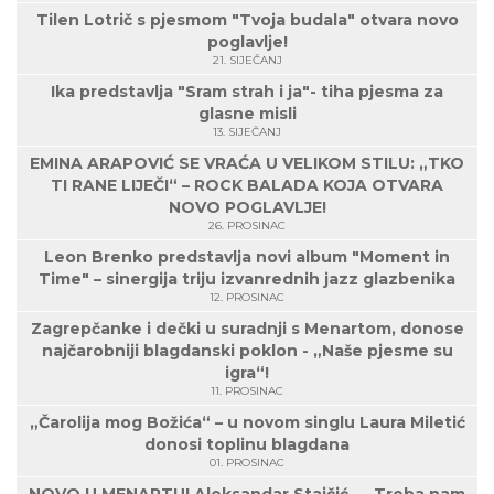
Tilen Lotrič s pjesmom "Tvoja budala" otvara novo
poglavlje!
21. SIJEČANJ
Ika predstavlja "Sram strah i ja"- tiha pjesma za
glasne misli
13. SIJEČANJ
EMINA ARAPOVIĆ SE VRAĆA U VELIKOM STILU: „TKO
TI RANE LIJEČI“ – ROCK BALADA KOJA OTVARA
NOVO POGLAVLJE!
26. PROSINAC
Leon Brenko predstavlja novi album "Moment in
Time" – sinergija triju izvanrednih jazz glazbenika
12. PROSINAC
Zagrepčanke i dečki u suradnji s Menartom, donose
najčarobniji blagdanski poklon - „Naše pjesme su
igra“!
11. PROSINAC
„Čarolija mog Božića“ – u novom singlu Laura Miletić
donosi toplinu blagdana
01. PROSINAC
NOVO U MENARTU! Aleksandar Stajčić – „Treba nam