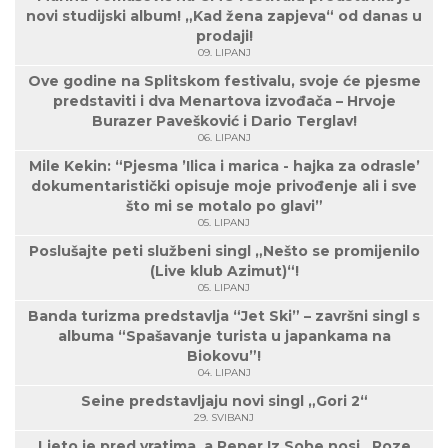
novi studijski album! „Kad žena zapjeva“ od danas u
prodaji!
09. LIPANJ
Ove godine na Splitskom festivalu, svoje će pjesme
predstaviti i dva Menartova izvođača – Hrvoje
Burazer Pavešković i Dario Terglav!
06. LIPANJ
Mile Kekin: “Pjesma ’Ilica i marica - hajka za odrasle’
dokumentaristički opisuje moje privođenje ali i sve
što mi se motalo po glavi”
05. LIPANJ
Poslušajte peti službeni singl „Nešto se promijenilo
(Live klub Azimut)“!
05. LIPANJ
Banda turizma predstavlja “Jet Ski” – završni singl s
albuma “Spašavanje turista u japankama na
Biokovu”!
04. LIPANJ
Seine predstavljaju novi singl „Gori 2“
29. SVIBANJ
Ljeto je pred vratima, a Reper Iz Sobe nosi „Roze