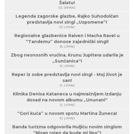
Šalatu!
03. SRPANJ
Legenda zagorske glazbe, Rajko Suhodolčan
predstavlja novi singl „Uspomene“!
23. LIPANJ
Regionalne glazbenice Raiven i Macha Ravel u
“Tandemu” donose zajednički singl!
16. LIPANJ
Zbog nesnosnih vrućina, Krunu Jupitera udarila je
„Sunčanica“!
15. LIPANJ
Reper iz sobe predstavlja novi singl - Moj život je
san!
12. LIPANJ
Klinika Denisa Kataneca u najmračnijem izdanju
dosad na novom albumu „Ununani“
12. LIPANJ
“Gori kuća” u novom spotu Martina Žuneca!
10. LIPANJ
Banda turizma odgovorila Huljiću novim singlom
“Nisan rojen da bude mi lipo”!