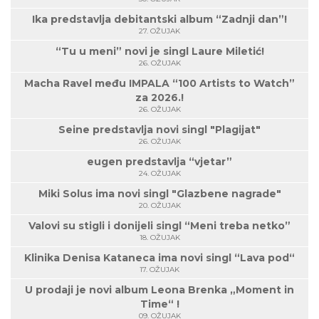
Ika predstavlja debitantski album “Zadnji dan”!
27. OŽUJAK
“Tu u meni” novi je singl Laure Miletić!
26. OŽUJAK
Macha Ravel među IMPALA “100 Artists to Watch”
za 2026.!
26. OŽUJAK
Seine predstavlja novi singl "Plagijat"
26. OŽUJAK
eugen predstavlja “vjetar”
24. OŽUJAK
Miki Solus ima novi singl "Glazbene nagrade"
20. OŽUJAK
Valovi su stigli i donijeli singl “Meni treba netko”
18. OŽUJAK
Klinika Denisa Kataneca ima novi singl “Lava pod“
17. OŽUJAK
U prodaji je novi album Leona Brenka „Moment in
Time“ !
09. OŽUJAK