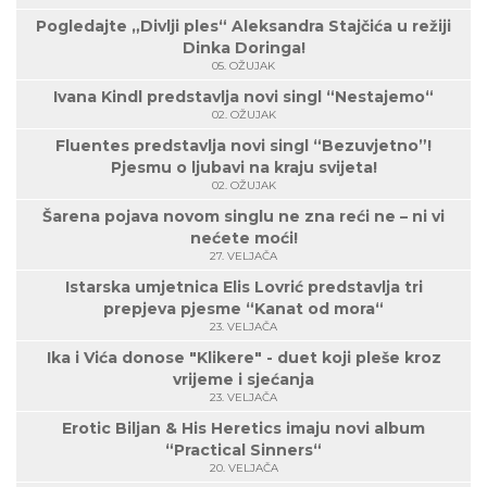
Pogledajte „Divlji ples“ Aleksandra Stajčića u režiji
Dinka Doringa!
05. OŽUJAK
Ivana Kindl predstavlja novi singl “Nestajemo“
02. OŽUJAK
Fluentes predstavlja novi singl “Bezuvjetno”!
Pjesmu o ljubavi na kraju svijeta!
02. OŽUJAK
Šarena pojava novom singlu ne zna reći ne – ni vi
nećete moći!
27. VELJAČA
Istarska umjetnica Elis Lovrić predstavlja tri
prepjeva pjesme “Kanat od mora“
23. VELJAČA
Ika i Vića donose "Klikere" - duet koji pleše kroz
vrijeme i sjećanja
23. VELJAČA
Erotic Biljan & His Heretics imaju novi album
“Practical Sinners“
20. VELJAČA