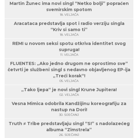
Martin Žunec ima novi singl “Netko bolji” popraćen
svemirskim spotom
18. VELJAČA
Aracataca predstavlja spot i radio verziju singla
“Kriv si samo ti”
18. VELJAČA
REMI u novom seksi spotu otkriva identitet svog
supruga!
11. VELJAČA
FLUENTES: „Ako jedno drugom ne oprostimo sve“
četvrti je službeni singl s nedavno objavljenog EP-ija
„Treći korak“!
05. VELJAČA
„Tako ljepa“ je novi singl Krune Jupitera!
02. VELJAČA
Vesna Mimica odobrila Kandžijinu koreografiju za
nastup na Dori!
30. SIJEČANJ
Truth ≠ Tribe predstavljaju singl “S!” s nadolazećeg
albuma “Zimstrela”
26. SIJEČANJ