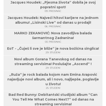
Jacques Houdek: „Pjesma života“ dobila je svoj
popratni spot!
09. PROSINAC
Jacques Houdek: Najveći hitovi karijere na jednom
albumu! „Lisinski Live“ od danas u prodaji!
06. PROSINAC
MARKO ZEKANOVIĆ: Nova zavodljiva balada
šarmantnog Zadranina!
03. PROSINAC
EoT - „Čuješ li sve je bliže“ je nova božićna singlica!
29. STUDENI
Novi album Gorana Tanevskog od danas na
streaming servisima! Poslušajte „Ascend“ !
29. STUDENI
„Ruža“ je rock balada kojom nam Emina Arapović
najavljuje novi album, ali i novo, najljepše, poglavlje
u životu!
25. STUDENI
Bad Red Bunny: Debitantski studijski album “Can
You Tell Me What Comes Next?” od danas na
streaming servisima!