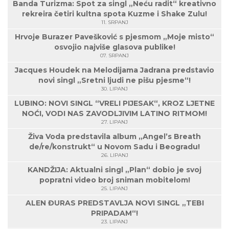
Banda Turizma: Spot za singl „Neću radit“ kreativno
rekreira četiri kultna spota Kuzme i Shake Zulu!
11. SRPANJ
Hrvoje Burazer Pavešković s pjesmom „Moje misto“
osvojio najviše glasova publike!
07. SRPANJ
Jacques Houdek na Melodijama Jadrana predstavio
novi singl „Sretni ljudi ne pišu pjesme“!
30. LIPANJ
LUBINO: NOVI SINGL “VRELI PIJESAK“, KROZ LJETNE
NOĆI, VODI NAS ZAVODLJIVIM LATINO RITMOM!
27. LIPANJ
Živa Voda predstavila album „Angel’s Breath
de/re/konstrukt“ u Novom Sadu i Beogradu!
26. LIPANJ
KANDŽIJA: Aktualni singl „Plan“ dobio je svoj
popratni video broj sniman mobitelom!
25. LIPANJ
ALEN ĐURAS PREDSTAVLJA NOVI SINGL „TEBI
PRIPADAM“!
23. LIPANJ