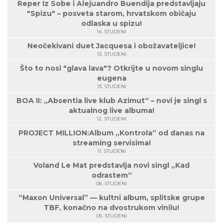
Reper Iz Sobe i Alejuandro Buendija predstavljaju
"Spizu" – posveta starom, hrvatskom običaju
odlaska u spizu!
14. STUDENI
Neočekivani duet Jacquesa i obožavateljice!
13. STUDENI
Što to nosi "glava lava"? Otkrijte u novom singlu
eugena
13. STUDENI
BOA II: „Absentia live klub Azimut“ – novi je singl s
aktualnog live albuma!
12. STUDENI
PROJECT MILLION:Album „Kontrola“ od danas na
streaming servisima!
11. STUDENI
Voland Le Mat predstavlja novi singl „Kad
odrastem“
06. STUDENI
“Maxon Universal” — kultni album, splitske grupe
TBF, konačno na dvostrukom vinilu!
05. STUDENI