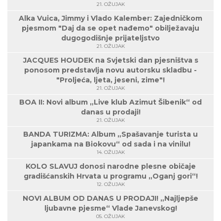
21. OŽUJAK
Alka Vuica, Jimmy i Vlado Kalember: Zajedničkom
pjesmom "Daj da se opet nađemo" obilježavaju
dugogodišnje prijateljstvo
21. OŽUJAK
JACQUES HOUDEK na Svjetski dan pjesništva s
ponosom predstavlja novu autorsku skladbu -
"Proljeća, ljeta, jeseni, zime"!
21. OŽUJAK
BOA II: Novi album „Live klub Azimut Šibenik“ od
danas u prodaji!
21. OŽUJAK
BANDA TURIZMA: Album „Spašavanje turista u
japankama na Biokovu“ od sada i na vinilu!
14. OŽUJAK
KOLO SLAVUJ donosi narodne plesne običaje
gradišćanskih Hrvata u programu „Oganj gori“!
12. OŽUJAK
NOVI ALBUM OD DANAS U PRODAJI! „Najljepše
ljubavne pjesme“ Vlade Janevskog!
05. OŽUJAK