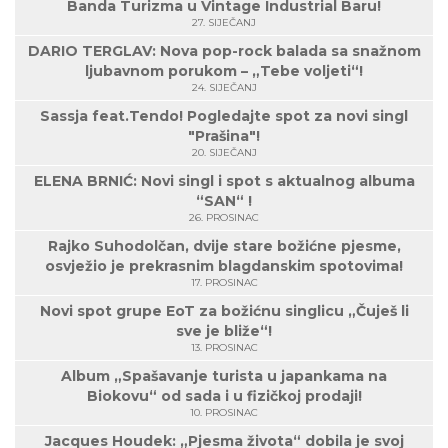
Banda Turizma u Vintage Industrial Baru!
27. SIJEČANJ
DARIO TERGLAV: Nova pop-rock balada sa snažnom
ljubavnom porukom – „Tebe voljeti“!
24. SIJEČANJ
Sassja feat.Tendo! Pogledajte spot za novi singl
"Prašina"!
20. SIJEČANJ
ELENA BRNIĆ: Novi singl i spot s aktualnog albuma
“SAN“ !
26. PROSINAC
Rajko Suhodolčan, dvije stare božićne pjesme,
osvježio je prekrasnim blagdanskim spotovima!
17. PROSINAC
Novi spot grupe EoT za božićnu singlicu „Čuješ li
sve je bliže“!
13. PROSINAC
Album „Spašavanje turista u japankama na
Biokovu“ od sada i u fizičkoj prodaji!
10. PROSINAC
Jacques Houdek: „Pjesma života“ dobila je svoj