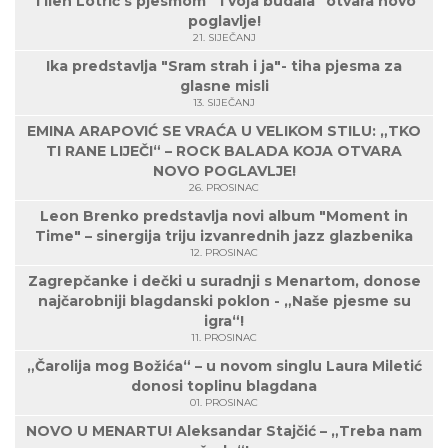
Tilen Lotrič s pjesmom "Tvoja budala" otvara novo
poglavlje!
21. SIJEČANJ
Ika predstavlja "Sram strah i ja"- tiha pjesma za
glasne misli
13. SIJEČANJ
EMINA ARAPOVIĆ SE VRAĆA U VELIKOM STILU: „TKO
TI RANE LIJEČI“ – ROCK BALADA KOJA OTVARA
NOVO POGLAVLJE!
26. PROSINAC
Leon Brenko predstavlja novi album "Moment in
Time" – sinergija triju izvanrednih jazz glazbenika
12. PROSINAC
Zagrepčanke i dečki u suradnji s Menartom, donose
najčarobniji blagdanski poklon - „Naše pjesme su
igra“!
11. PROSINAC
„Čarolija mog Božića“ – u novom singlu Laura Miletić
donosi toplinu blagdana
01. PROSINAC
NOVO U MENARTU! Aleksandar Stajčić – „Treba nam