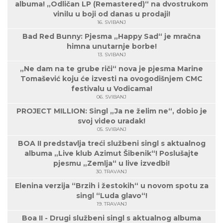
albuma! „Odličan LP (Remastered)“ na dvostrukom
vinilu u boji od danas u prodaji!
16. SVIBANJ
Bad Red Bunny: Pjesma „Happy Sad“ je mračna
himna unutarnje borbe!
13. SVIBANJ
„Ne dam na te grube riči“ nova je pjesma Marine
Tomašević koju će izvesti na ovogodišnjem CMC
festivalu u Vodicama!
06. SVIBANJ
PROJECT MILLION: Singl „Ja ne želim ne“, dobio je
svoj video uradak!
05. SVIBANJ
BOA II predstavlja treći službeni singl s aktualnog
albuma „Live klub Azimut Šibenik“! Poslušajte
pjesmu „Zemlja“ u live izvedbi!
30. TRAVANJ
Elenina verzija “Brzih i žestokih“ u novom spotu za
singl “Luda glavo“!
19. TRAVANJ
Boa II - Drugi službeni singl s aktualnog albuma