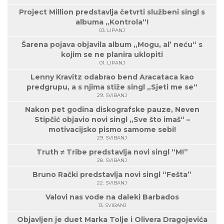
Project Million predstavlja četvrti službeni singl s
albuma „Kontrola“!
03. LIPANJ
Šarena pojava objavila album „Mogu, al’ neću“ s
kojim se ne planira uklopiti
01. LIPANJ
Lenny Kravitz odabrao bend Aracataca kao
predgrupu, a s njima stiže singl „Sjeti me se“
29. SVIBANJ
Nakon pet godina diskografske pauze, Neven
Stipčić objavio novi singl „Sve što imaš“ –
motivacijsko pismo samome sebi!
29. SVIBANJ
Truth ≠ Tribe predstavlja novi singl “M!”
28. SVIBANJ
Bruno Rački predstavlja novi singl “Fešta”
22. SVIBANJ
Valovi nas vode na daleki Barbados
13. SVIBANJ
Objavljen je duet Marka Tolje i Olivera Dragojevića