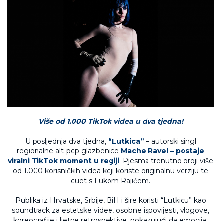
Više od 1.000 TikTok videa u dva tjedna!
U posljednja dva tjedna,
“Lutkica”
– autorski singl
regionalne alt-pop glazbenice
Mache Ravel – postaje
viralni TikTok moment u regiji
. Pjesma trenutno broji više
od 1.000 korisničkih videa koji koriste originalnu verziju te
duet s Lukom Rajićem.
Publika iz Hrvatske, Srbije, BiH i šire koristi “Lutkicu” kao
soundtrack za estetske videe, osobne ispovijesti, vlogove,
koreografije i ljetne retrospektive, pokazujući da emocija,