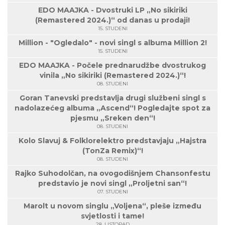
EDO MAAJKA - Dvostruki LP „No sikiriki
(Remastered 2024.)“ od danas u prodaji!
15. STUDENI
Million - "Ogledalo" - novi singl s albuma Million 2!
15. STUDENI
EDO MAAJKA - Počele prednarudžbe dvostrukog
vinila „No sikiriki (Remastered 2024.)“!
08. STUDENI
Goran Tanevski predstavlja drugi službeni singl s
nadolazećeg albuma „Ascend“! Pogledajte spot za
pjesmu „Sreken den“!
08. STUDENI
Kolo Slavuj & Folklorelektro predstavjaju „Hajstra
(TonZa Remix)“!
08. STUDENI
Rajko Suhodolčan, na ovogodišnjem Chansonfestu
predstavio je novi singl „Proljetni san“!
07. STUDENI
Marolt u novom singlu „Voljena“, pleše između
svjetlosti i tame!
28. LISTOPAD