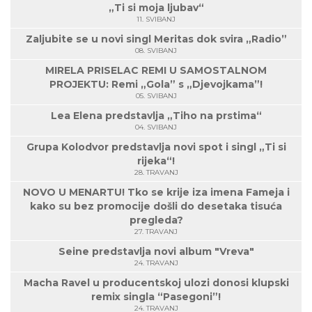
„Ti si moja ljubav“
11. SVIBANJ
Zaljubite se u novi singl Meritas dok svira „Radio”
08. SVIBANJ
MIRELA PRISELAC REMI U SAMOSTALNOM
PROJEKTU: Remi „Gola” s „Djevojkama”!
05. SVIBANJ
Lea Elena predstavlja „Tiho na prstima“
04. SVIBANJ
Grupa Kolodvor predstavlja novi spot i singl „Ti si
rijeka“!
28. TRAVANJ
NOVO U MENARTU! Tko se krije iza imena Fameja i
kako su bez promocije došli do desetaka tisuća
pregleda?
27. TRAVANJ
Seine predstavlja novi album "Vreva"
24. TRAVANJ
Macha Ravel u producentskoj ulozi donosi klupski
remix singla “Pasegoni”!
24. TRAVANJ