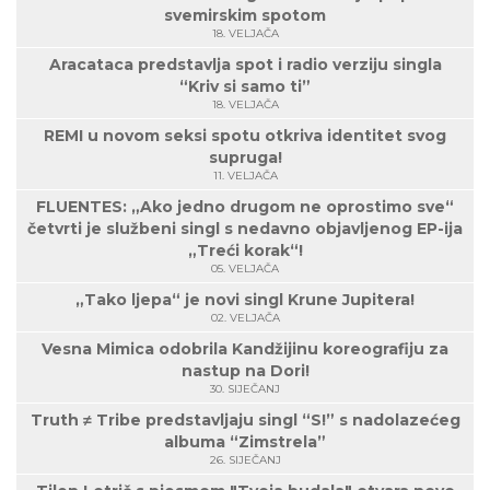
svemirskim spotom
18. VELJAČA
Aracataca predstavlja spot i radio verziju singla
“Kriv si samo ti”
18. VELJAČA
REMI u novom seksi spotu otkriva identitet svog
supruga!
11. VELJAČA
FLUENTES: „Ako jedno drugom ne oprostimo sve“
četvrti je službeni singl s nedavno objavljenog EP-ija
„Treći korak“!
05. VELJAČA
„Tako ljepa“ je novi singl Krune Jupitera!
02. VELJAČA
Vesna Mimica odobrila Kandžijinu koreografiju za
nastup na Dori!
30. SIJEČANJ
Truth ≠ Tribe predstavljaju singl “S!” s nadolazećeg
albuma “Zimstrela”
26. SIJEČANJ