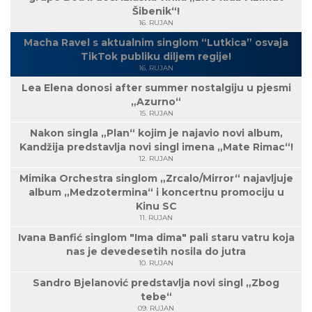
Šibenik“!
16. RUJAN
Macha Ravel s aktualnim singlom “Lutkica” osvaja
TikTok publiku diljem regije!
16. RUJAN
Lea Elena donosi after summer nostalgiju u pjesmi
„Azurno“
15. RUJAN
Nakon singla „Plan“ kojim je najavio novi album,
Kandžija predstavlja novi singl imena „Mate Rimac“!
12. RUJAN
Mimika Orchestra singlom „Zrcalo/Mirror“ najavljuje
album „Medzotermina“ i koncertnu promociju u
Kinu SC
11. RUJAN
Ivana Banfić singlom "Ima dima" pali staru vatru koja
nas je devedesetih nosila do jutra
10. RUJAN
Sandro Bjelanović predstavlja novi singl „Zbog
tebe“
09. RUJAN