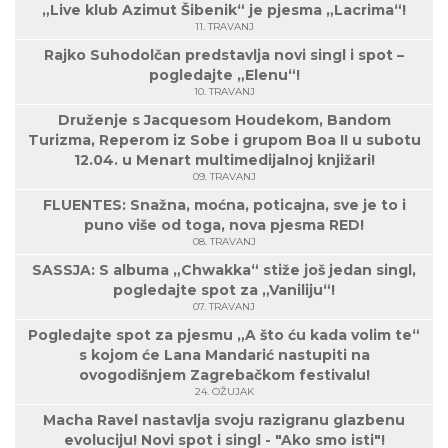
„Live klub Azimut Šibenik“ je pjesma „Lacrima“!
11. TRAVANJ
Rajko Suhodolčan predstavlja novi singl i spot –
pogledajte „Elenu“!
10. TRAVANJ
Druženje s Jacquesom Houdekom, Bandom
Turizma, Reperom iz Sobe i grupom Boa II u subotu
12.04. u Menart multimedijalnoj knjižari!
09. TRAVANJ
FLUENTES: Snažna, moćna, poticajna, sve je to i
puno više od toga, nova pjesma RED!
08. TRAVANJ
SASSJA: S albuma „Chwakka“ stiže još jedan singl,
pogledajte spot za „Vaniliju“!
07. TRAVANJ
Pogledajte spot za pjesmu „A što ću kada volim te“
s kojom će Lana Mandarić nastupiti na
ovogodišnjem Zagrebačkom festivalu!
24. OŽUJAK
Macha Ravel nastavlja svoju razigranu glazbenu
evoluciju! Novi spot i singl - "Ako smo isti"!