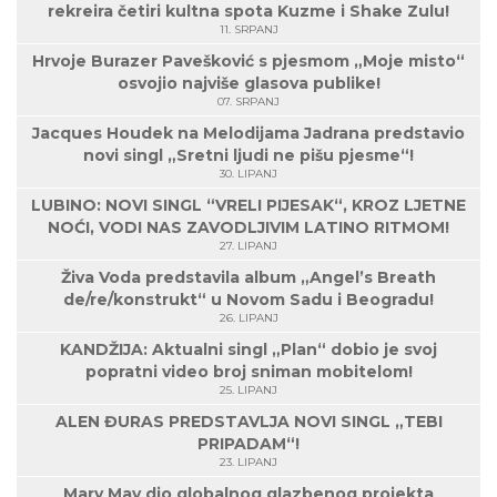
rekreira četiri kultna spota Kuzme i Shake Zulu!
11. SRPANJ
Hrvoje Burazer Pavešković s pjesmom „Moje misto“
osvojio najviše glasova publike!
07. SRPANJ
Jacques Houdek na Melodijama Jadrana predstavio
novi singl „Sretni ljudi ne pišu pjesme“!
30. LIPANJ
LUBINO: NOVI SINGL “VRELI PIJESAK“, KROZ LJETNE
NOĆI, VODI NAS ZAVODLJIVIM LATINO RITMOM!
27. LIPANJ
Živa Voda predstavila album „Angel’s Breath
de/re/konstrukt“ u Novom Sadu i Beogradu!
26. LIPANJ
KANDŽIJA: Aktualni singl „Plan“ dobio je svoj
popratni video broj sniman mobitelom!
25. LIPANJ
ALEN ĐURAS PREDSTAVLJA NOVI SINGL „TEBI
PRIPADAM“!
23. LIPANJ
Mary May dio globalnog glazbenog projekta