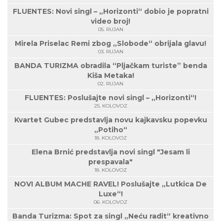
FLUENTES: Novi singl – „Horizonti“ dobio je popratni
video broj!
05. RUJAN
Mirela Priselac Remi zbog „Slobode“ obrijala glavu!
03. RUJAN
BANDA TURIZMA obradila “Pljačkam turiste” benda
Kiša Metaka!
02. RUJAN
FLUENTES: Poslušajte novi singl – „Horizonti“!
25. KOLOVOZ
Kvartet Gubec predstavlja novu kajkavsku popevku
„Potiho“
18. KOLOVOZ
Elena Brnić predstavlja novi singl "Jesam li
prespavala"
18. KOLOVOZ
NOVI ALBUM MACHE RAVEL! Poslušajte „Lutkica De
Luxe“!
06. KOLOVOZ
Banda Turizma: Spot za singl „Neću radit“ kreativno