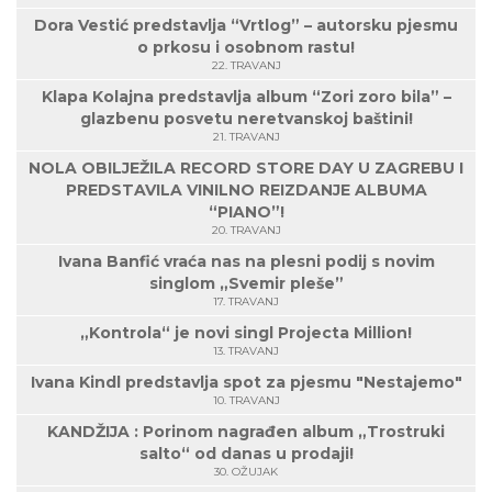
Dora Vestić predstavlja “Vrtlog” – autorsku pjesmu
o prkosu i osobnom rastu!
22. TRAVANJ
Klapa Kolajna predstavlja album “Zori zoro bila” –
glazbenu posvetu neretvanskoj baštini!
21. TRAVANJ
NOLA OBILJEŽILA RECORD STORE DAY U ZAGREBU I
PREDSTAVILA VINILNO REIZDANJE ALBUMA
“PIANO”!
20. TRAVANJ
Ivana Banfić vraća nas na plesni podij s novim
singlom „Svemir pleše”
17. TRAVANJ
„Kontrola“ je novi singl Projecta Million!
13. TRAVANJ
Ivana Kindl predstavlja spot za pjesmu "Nestajemo"
10. TRAVANJ
KANDŽIJA : Porinom nagrađen album „Trostruki
salto“ od danas u prodaji!
30. OŽUJAK