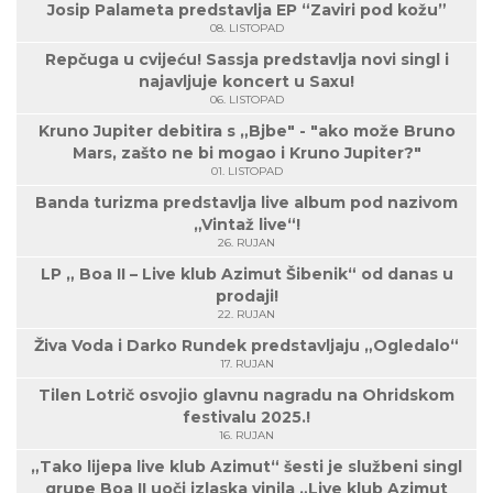
Josip Palameta predstavlja EP “Zaviri pod kožu”
08. LISTOPAD
Repčuga u cvijeću! Sassja predstavlja novi singl i
najavljuje koncert u Saxu!
06. LISTOPAD
Kruno Jupiter debitira s „Bjbe" - "ako može Bruno
Mars, zašto ne bi mogao i Kruno Jupiter?"
01. LISTOPAD
Banda turizma predstavlja live album pod nazivom
„Vintaž live“!
26. RUJAN
LP „ Boa II – Live klub Azimut Šibenik“ od danas u
prodaji!
22. RUJAN
Živa Voda i Darko Rundek predstavljaju „Ogledalo“
17. RUJAN
Tilen Lotrič osvojio glavnu nagradu na Ohridskom
festivalu 2025.!
16. RUJAN
„Tako lijepa live klub Azimut“ šesti je službeni singl
grupe Boa II uoči izlaska vinila „Live klub Azimut