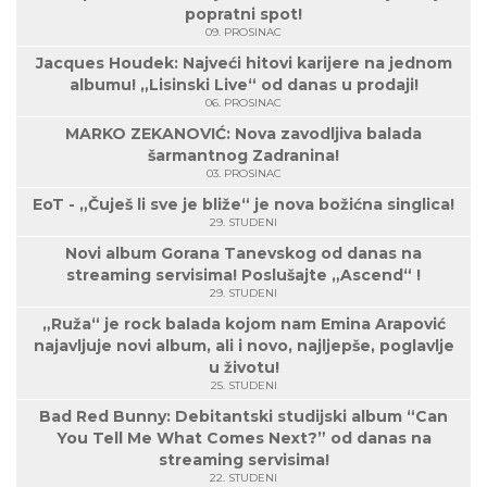
popratni spot!
09. PROSINAC
Jacques Houdek: Najveći hitovi karijere na jednom
albumu! „Lisinski Live“ od danas u prodaji!
06. PROSINAC
MARKO ZEKANOVIĆ: Nova zavodljiva balada
šarmantnog Zadranina!
03. PROSINAC
EoT - „Čuješ li sve je bliže“ je nova božićna singlica!
29. STUDENI
Novi album Gorana Tanevskog od danas na
streaming servisima! Poslušajte „Ascend“ !
29. STUDENI
„Ruža“ je rock balada kojom nam Emina Arapović
najavljuje novi album, ali i novo, najljepše, poglavlje
u životu!
25. STUDENI
Bad Red Bunny: Debitantski studijski album “Can
You Tell Me What Comes Next?” od danas na
streaming servisima!
22. STUDENI