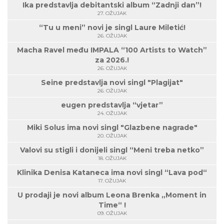
Ika predstavlja debitantski album “Zadnji dan”!
27. OŽUJAK
“Tu u meni” novi je singl Laure Miletić!
26. OŽUJAK
Macha Ravel među IMPALA “100 Artists to Watch”
za 2026.!
26. OŽUJAK
Seine predstavlja novi singl "Plagijat"
26. OŽUJAK
eugen predstavlja “vjetar”
24. OŽUJAK
Miki Solus ima novi singl "Glazbene nagrade"
20. OŽUJAK
Valovi su stigli i donijeli singl “Meni treba netko”
18. OŽUJAK
Klinika Denisa Kataneca ima novi singl “Lava pod“
17. OŽUJAK
U prodaji je novi album Leona Brenka „Moment in
Time“ !
09. OŽUJAK