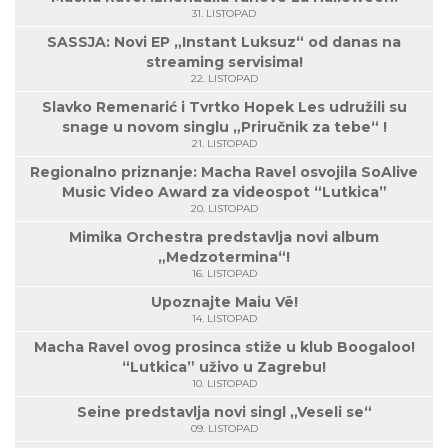
31. LISTOPAD
SASSJA: Novi EP „Instant Luksuz“ od danas na
streaming servisima!
22. LISTOPAD
Slavko Remenarić i Tvrtko Hopek Les udružili su
snage u novom singlu „Priručnik za tebe“ !
21. LISTOPAD
Regionalno priznanje: Macha Ravel osvojila SoAlive
Music Video Award za videospot “Lutkica”
20. LISTOPAD
Mimika Orchestra predstavlja novi album
„Medzotermina“!
16. LISTOPAD
Upoznajte Maiu Vë!
14. LISTOPAD
Macha Ravel ovog prosinca stiže u klub Boogaloo!
“Lutkica” uživo u Zagrebu!
10. LISTOPAD
Seine predstavlja novi singl „Veseli se“
09. LISTOPAD