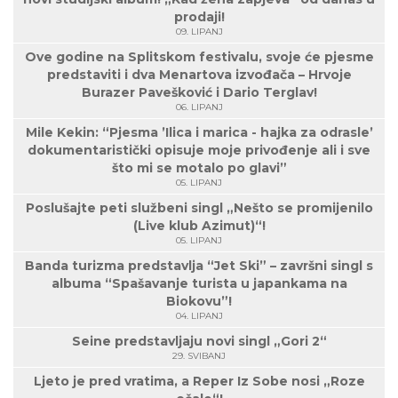
prodaji!
09. LIPANJ
Ove godine na Splitskom festivalu, svoje će pjesme
predstaviti i dva Menartova izvođača – Hrvoje
Burazer Pavešković i Dario Terglav!
06. LIPANJ
Mile Kekin: “Pjesma ’Ilica i marica - hajka za odrasle’
dokumentaristički opisuje moje privođenje ali i sve
što mi se motalo po glavi”
05. LIPANJ
Poslušajte peti službeni singl „Nešto se promijenilo
(Live klub Azimut)“!
05. LIPANJ
Banda turizma predstavlja “Jet Ski” – završni singl s
albuma “Spašavanje turista u japankama na
Biokovu”!
04. LIPANJ
Seine predstavljaju novi singl „Gori 2“
29. SVIBANJ
Ljeto je pred vratima, a Reper Iz Sobe nosi „Roze