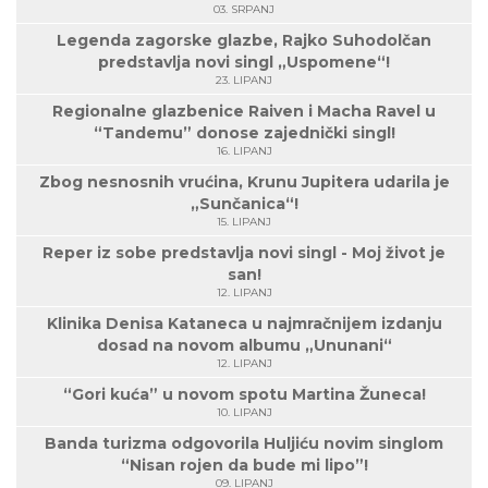
03. SRPANJ
Legenda zagorske glazbe, Rajko Suhodolčan
predstavlja novi singl „Uspomene“!
23. LIPANJ
Regionalne glazbenice Raiven i Macha Ravel u
“Tandemu” donose zajednički singl!
16. LIPANJ
Zbog nesnosnih vrućina, Krunu Jupitera udarila je
„Sunčanica“!
15. LIPANJ
Reper iz sobe predstavlja novi singl - Moj život je
san!
12. LIPANJ
Klinika Denisa Kataneca u najmračnijem izdanju
dosad na novom albumu „Ununani“
12. LIPANJ
“Gori kuća” u novom spotu Martina Žuneca!
10. LIPANJ
Banda turizma odgovorila Huljiću novim singlom
“Nisan rojen da bude mi lipo”!
09. LIPANJ