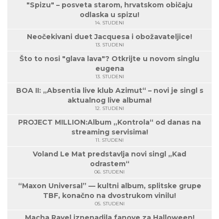
"Spizu" – posveta starom, hrvatskom običaju
odlaska u spizu!
14. STUDENI
Neočekivani duet Jacquesa i obožavateljice!
13. STUDENI
Što to nosi "glava lava"? Otkrijte u novom singlu
eugena
13. STUDENI
BOA II: „Absentia live klub Azimut“ – novi je singl s
aktualnog live albuma!
12. STUDENI
PROJECT MILLION:Album „Kontrola“ od danas na
streaming servisima!
11. STUDENI
Voland Le Mat predstavlja novi singl „Kad
odrastem“
06. STUDENI
“Maxon Universal” — kultni album, splitske grupe
TBF, konačno na dvostrukom vinilu!
05. STUDENI
Macha Ravel iznenadila fanove za Halloween!