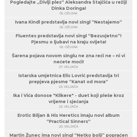
Pogledajte „Divlji ples“ Aleksandra Stajčića u režiji
Dinka Doringa!
05. OŽUJAK
Ivana Kindl predstavlja novi singl “Nestajemo“
02. OŽUJAK
Fluentes predstavlja novi singl “Bezuvjetno”!
Pjesmu o ljubavi na kraju svijeta!
02. OŽUJAK
Šarena pojava novom singlu ne zna reći ne – ni vi
nećete moći!
27. VELJAČA
Istarska umjetnica Elis Lovrić predstavlja tri
prepjeva pjesme “Kanat od mora“
23. VELJAČA
Ika i Vića donose "Klikere" - duet koji pleše kroz
vrijeme i sjećanja
23. VELJAČA
Erotic Biljan & His Heretics imaju novi album
“Practical Sinners“
20. VELJAČA
Martin Žunec ima novi singl “Netko bolji” popraćen