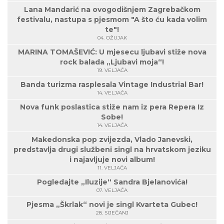
Lana Mandarić na ovogodišnjem Zagrebačkom
festivalu, nastupa s pjesmom "A što ću kada volim
te"!
04. OŽUJAK
MARINA TOMAŠEVIĆ: U mjesecu ljubavi stiže nova
rock balada „Ljubavi moja“!
19. VELJAČA
Banda turizma rasplesala Vintage Industrial Bar!
14. VELJAČA
Nova funk poslastica stiže nam iz pera Repera Iz
Sobe!
14. VELJAČA
Makedonska pop zvijezda, Vlado Janevski,
predstavlja drugi službeni singl na hrvatskom jeziku
i najavljuje novi album!
11. VELJAČA
Pogledajte „Iluzije“ Sandra Bjelanovića!
07. VELJAČA
Pjesma „Škrlak“ novi je singl Kvarteta Gubec!
28. SIJEČANJ