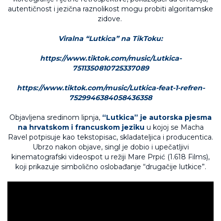
autentičnost i jezična raznolikost mogu probiti algoritamske
zidove.
Viralna “Lutkica” na TikToku:
https://www.tiktok.com/music/Lutkica-
7511350810725337089
https://www.tiktok.com/music/Lutkica-feat-1-refren-
7529946384058436358
Objavljena sredinom lipnja,
“Lutkica” je autorska pjesma
na hrvatskom i francuskom jeziku
u kojoj se Macha
Ravel potpisuje kao tekstopisac, skladateljica i producentica.
Ubrzo nakon objave, singl je dobio i upečatljivi
kinematografski videospot u režiji Mare Prpić (1.618 Films),
koji prikazuje simbolično oslobađanje “drugačije lutkice”.