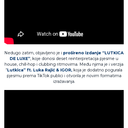
Nedugo zatim, objavljeno je i
prošireno izdanje “LUTKICA
DE LUXE”
, koje donosi deset reinterpretacija pjesme u
house, chill-hop i clubbing ritmovima. Među njima je i verzija
“
Lutkica” ft. Luka Rajić & IGOR,
koja je dodatno pogurala
pjesmu prema TikTok publici i otvorila je novim formatima
izražavanja.