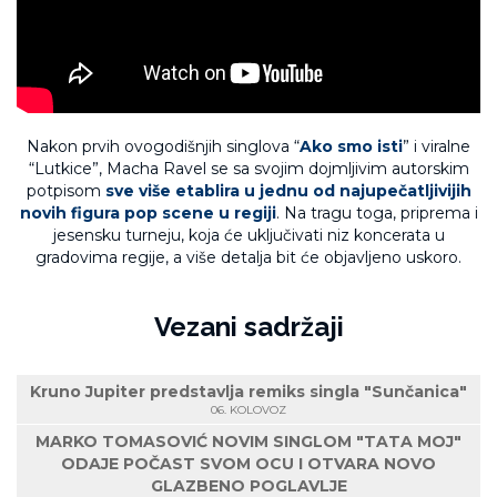
Nakon prvih ovogodišnjih singlova “
Ako smo isti
” i viralne
“Lutkice”, Macha Ravel se sa svojim dojmljivim autorskim
potpisom
sve više etablira u jednu od najupečatljivijih
novih figura pop scene u regiji
. Na tragu toga, priprema i
jesensku turneju, koja će uključivati niz koncerata u
gradovima regije, a više detalja bit će objavljeno uskoro.
Vezani sadržaji
Kruno Jupiter predstavlja remiks singla "Sunčanica"
06. KOLOVOZ
MARKO TOMASOVIĆ NOVIM SINGLOM "TATA MOJ"
ODAJE POČAST SVOM OCU I OTVARA NOVO
GLAZBENO POGLAVLJE