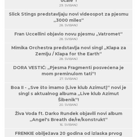
očale“!
29. SVIBANJ
Slick Stings predstavljaju novi videospot za pjesmu
„3000 miles“
28. SVIBANJ
Fran Uccellini objavio novu pjesmu „Vatromet“
28. SVIBANJ
Mimika Orchestra predstavlja novi singl „Klapa za
Zemlju / Klapa for the Earth“
28. SVIBANJ
DORA VESTIĆ: „Pjesma Fragmenti posvećena je
mom preminulom tati“!
27. SVIBANJ
Boa II - „Sve što imamo (Live klub Azimut)“ novi je
singl s aktualnog albuma „Live klub Azimut
Šibenik“!
20. SVIBANJ
Živa Voda ft. Darko Rundek objavili novi album
„Angel's Breath de/re/konstrukt“
16. SVIBANJ
FRENKIE obilježava 20 godina od izlaska prvog