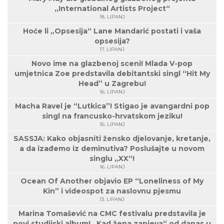
„International Artists Project“
18. LIPANJ
Hoće li „Opsesija“ Lane Mandarić postati i vaša
opsesija?
17. LIPANJ
Novo ime na glazbenoj sceni! Mlada V-pop
umjetnica Zoe predstavila debitantski singl “Hit My
Head” u Zagrebu!
16. LIPANJ
Macha Ravel je “Lutkica”! Stigao je avangardni pop
singl na francusko-hrvatskom jeziku!
16. LIPANJ
SASSJA: Kako objasniti žensko djelovanje, kretanje,
a da izađemo iz deminutiva? Poslušajte u novom
singlu „XX“!
16. LIPANJ
Ocean Of Another objavio EP “Loneliness of My
Kin” i videospot za naslovnu pjesmu
13. LIPANJ
Marina Tomašević na CMC festivalu predstavila je
novi studijski album! „Kad žena zapjeva“ od danas u