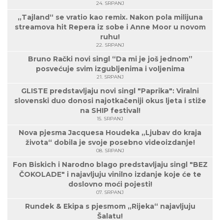
24. SRPANJ
„Tajland“ se vratio kao remix. Nakon pola milijuna
streamova hit Repera iz sobe i Anne Moor u novom
ruhu!
22. SRPANJ
Bruno Rački novi singl “Da mi je još jednom”
posvećuje svim izgubljenima i voljenima
21. SRPANJ
GLISTE predstavljaju novi singl "Paprika": Viralni
slovenski duo donosi najotkačeniji okus ljeta i stiže
na SHIP festival!
15. SRPANJ
Nova pjesma Jacquesa Houdeka „Ljubav do kraja
života“ dobila je svoje posebno videoizdanje!
08. SRPANJ
Fon Biskich i Narodno blago predstavljaju singl "BEZ
ČOKOLADE" i najavljuju vinilno izdanje koje će te
doslovno moći pojesti!
07. SRPANJ
Rundek & Ekipa s pjesmom „Rijeka“ najavljuju
Šalatu!