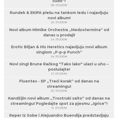
čudo“!
28. STUDENI
Rundek & EKIPA plešu na tankom ledu i najavljuju
novi album!
25. STUDENI
Novi album Mimike Orchestra „Medzotermina“ od
danas u prodaji!
24. STUDENI
Erotic Biljan & His Heretics najavljuju novi album
singlom „P-p-p Punch“
24. STUDENI
Novi singl Brune Račkog "Tako lako" ulazi u uho –
poslušajte!
21. STUDENI
Fluentes - EP „Treći korak“ od danas na
streamingu!
20. STUDENI
Kandžijin novi album „Trostruki salto“ od danas na
streamingu! Pogledajte spot za pjesmu „Igrice“!
14. STUDENI
Reper Iz Sobe i Alejuandro Buendija predstavljaju