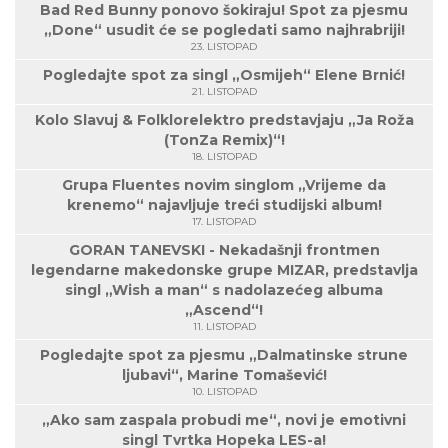
Bad Red Bunny ponovo šokiraju! Spot za pjesmu
„Done“ usudit će se pogledati samo najhrabriji!
23. LISTOPAD
Pogledajte spot za singl „Osmijeh“ Elene Brnić!
21. LISTOPAD
Kolo Slavuj & Folklorelektro predstavjaju „Ja Roža
(TonZa Remix)“!
18. LISTOPAD
Grupa Fluentes novim singlom „Vrijeme da
krenemo“ najavljuje treći studijski album!
17. LISTOPAD
GORAN TANEVSKI - Nekadašnji frontmen
legendarne makedonske grupe MIZAR, predstavlja
singl „Wish a man“ s nadolazećeg albuma
„Ascend“!
11. LISTOPAD
Pogledajte spot za pjesmu „Dalmatinske strune
ljubavi“, Marine Tomašević!
10. LISTOPAD
„Ako sam zaspala probudi me“, novi je emotivni
singl Tvrtka Hopeka LES-a!