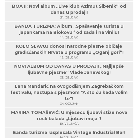
BOA II: Novi album „Live klub Azimut Šibenik“ od
danas u prodaji!
21. OŽUJAK
BANDA TURIZMA: Album „Spašavanje turista u
japankama na Biokovu“ od sada i na vinilu!
14. OŽUJAK
KOLO SLAVUJ donosi narodne plesne običaje
gradišćanskih Hrvata u programu „Oganj gori“!
12. OŽUJAK
NOVI ALBUM OD DANAS U PRODAJI! „Najljepše
ljubavne pjesme“ Vlade Janevskog!
05. OŽUJAK
Lana Mandarić na ovogodišnjem Zagrebačkom
festivalu, nastupa s pjesmom "A što ću kada volim
te"!
04. OŽUJAK
MARINA TOMAŠEVIĆ: U mjesecu ljubavi stiže nova
rock balada „Ljubavi moja“!
19. VELJAČA
Banda turizma rasplesala Vintage Industrial Bar!
14. VELJAČA