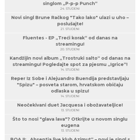
singlom „P-p-p Punch“
24. STUDENI
Novi singl Brune Račkog "Tako lako" ulazi u uho –
poslušajte!
21. STUDENI
Fluentes - EP „Treći korak“ od danas na
streamingu!
20. STUDENI
Kandžijin novi album „Trostruki salto“ od danas na
streamingu! Pogledajte spot za pjesmu „Igrice“!
14. STUDENI
Reper Iz Sobe i Alejuandro Buendija predstavljaju
"Spizu" – posveta starom, hrvatskom običaju
odlaska u spizu!
14. STUDENI
Neočekivani duet Jacquesa i obožavateljice!
13. STUDENI
Što to nosi "glava lava"? Otkrijte u novom singlu
eugena
13. STUDENI
BOA II: „Absentia live klub Azimut“ – novi je singl s