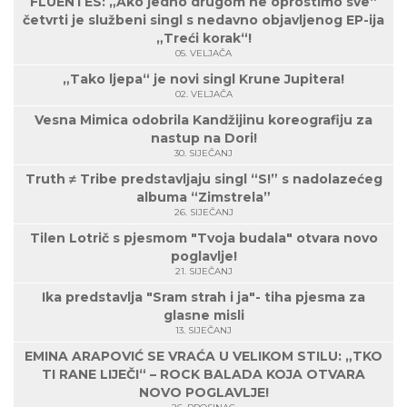
FLUENTES: „Ako jedno drugom ne oprostimo sve“
četvrti je službeni singl s nedavno objavljenog EP-ija
„Treći korak“!
05. VELJAČA
„Tako ljepa“ je novi singl Krune Jupitera!
02. VELJAČA
Vesna Mimica odobrila Kandžijinu koreografiju za
nastup na Dori!
30. SIJEČANJ
Truth ≠ Tribe predstavljaju singl “S!” s nadolazećeg
albuma “Zimstrela”
26. SIJEČANJ
Tilen Lotrič s pjesmom "Tvoja budala" otvara novo
poglavlje!
21. SIJEČANJ
Ika predstavlja "Sram strah i ja"- tiha pjesma za
glasne misli
13. SIJEČANJ
EMINA ARAPOVIĆ SE VRAĆA U VELIKOM STILU: „TKO
TI RANE LIJEČI“ – ROCK BALADA KOJA OTVARA
NOVO POGLAVLJE!