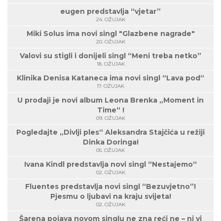
eugen predstavlja “vjetar”
24. OŽUJAK
Miki Solus ima novi singl "Glazbene nagrade"
20. OŽUJAK
Valovi su stigli i donijeli singl “Meni treba netko”
18. OŽUJAK
Klinika Denisa Kataneca ima novi singl “Lava pod“
17. OŽUJAK
U prodaji je novi album Leona Brenka „Moment in
Time“ !
09. OŽUJAK
Pogledajte „Divlji ples“ Aleksandra Stajčića u režiji
Dinka Doringa!
05. OŽUJAK
Ivana Kindl predstavlja novi singl “Nestajemo“
02. OŽUJAK
Fluentes predstavlja novi singl “Bezuvjetno”!
Pjesmu o ljubavi na kraju svijeta!
02. OŽUJAK
Šarena pojava novom singlu ne zna reći ne – ni vi