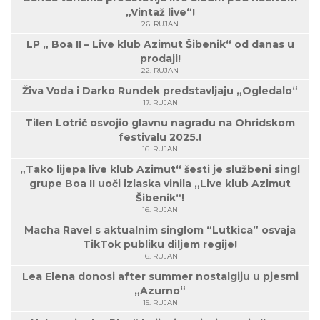
„Vintaž live“!
26. RUJAN
LP „ Boa II – Live klub Azimut Šibenik“ od danas u
prodaji!
22. RUJAN
Živa Voda i Darko Rundek predstavljaju „Ogledalo“
17. RUJAN
Tilen Lotrič osvojio glavnu nagradu na Ohridskom
festivalu 2025.!
16. RUJAN
„Tako lijepa live klub Azimut“ šesti je službeni singl
grupe Boa II uoči izlaska vinila „Live klub Azimut
Šibenik“!
16. RUJAN
Macha Ravel s aktualnim singlom “Lutkica” osvaja
TikTok publiku diljem regije!
16. RUJAN
Lea Elena donosi after summer nostalgiju u pjesmi
„Azurno“
15. RUJAN