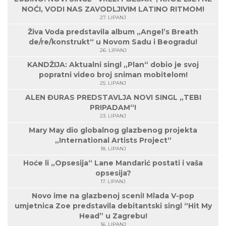
NOĆI, VODI NAS ZAVODLJIVIM LATINO RITMOM!
27. LIPANJ
Živa Voda predstavila album „Angel’s Breath
de/re/konstrukt“ u Novom Sadu i Beogradu!
26. LIPANJ
KANDŽIJA: Aktualni singl „Plan“ dobio je svoj
popratni video broj sniman mobitelom!
25. LIPANJ
ALEN ĐURAS PREDSTAVLJA NOVI SINGL „TEBI
PRIPADAM“!
23. LIPANJ
Mary May dio globalnog glazbenog projekta
„International Artists Project“
18. LIPANJ
Hoće li „Opsesija“ Lane Mandarić postati i vaša
opsesija?
17. LIPANJ
Novo ime na glazbenoj sceni! Mlada V-pop
umjetnica Zoe predstavila debitantski singl “Hit My
Head” u Zagrebu!
16. LIPANJ