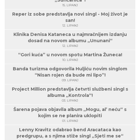
„Sunčanica“!
15. LIPANJ
Reper iz sobe predstavlja novi singl - Moj život je
san!
12. LIPANJ
Klinika Denisa Kataneca u najmračnijem izdanju
dosad na novom albumu „Ununani“
12. LIPANJ
“Gori kuća” u novom spotu Martina Žuneca!
10. LIPANJ
Banda turizma odgovorila Huljiću novim singlom
“Nisan rojen da bude mi lipo”!
09. LIPANJ
Project Million predstavlja četvrti službeni singl s
albuma „Kontrola“!
03. LIPANJ
Šarena pojava objavila album „Mogu, al’ neću“ s
kojim se ne planira uklopiti
01. LIPANJ
Lenny Kravitz odabrao bend Aracataca kao
predgrupu, a s njima stiže singl „Sjeti me se“