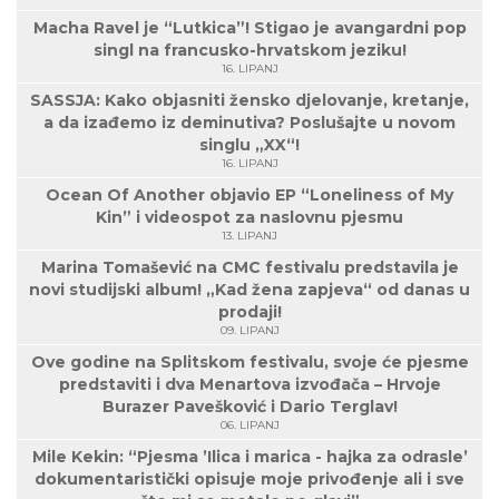
Macha Ravel je “Lutkica”! Stigao je avangardni pop
singl na francusko-hrvatskom jeziku!
16. LIPANJ
SASSJA: Kako objasniti žensko djelovanje, kretanje,
a da izađemo iz deminutiva? Poslušajte u novom
singlu „XX“!
16. LIPANJ
Ocean Of Another objavio EP “Loneliness of My
Kin” i videospot za naslovnu pjesmu
13. LIPANJ
Marina Tomašević na CMC festivalu predstavila je
novi studijski album! „Kad žena zapjeva“ od danas u
prodaji!
09. LIPANJ
Ove godine na Splitskom festivalu, svoje će pjesme
predstaviti i dva Menartova izvođača – Hrvoje
Burazer Pavešković i Dario Terglav!
06. LIPANJ
Mile Kekin: “Pjesma ’Ilica i marica - hajka za odrasle’
dokumentaristički opisuje moje privođenje ali i sve