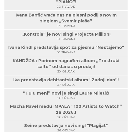
“PIANO”!
20. TRAVANJ
Ivana Banfić vraća nas na plesni podij s novim
singlom „Svemir pleše”
17. TRAVANJ
„Kontrola“ je novi singl Projecta Million!
13. TRAVANJ
Ivana Kindl predstavlja spot za pjesmu "Nestajemo"
10. TRAVANJ
KANDŽIJA : Porinom nagrađen album „Trostruki
salto“ od danas u prodaji!
30. OŽUJAK
Ika predstavlja debitantski album “Zadnji dan”!
27. OŽUJAK
“Tu u meni” novi je singl Laure Miletić!
26. OŽUJAK
Macha Ravel među IMPALA “100 Artists to Watch”
za 2026.!
26. OŽUJAK
Seine predstavlja novi singl "Plagijat"
26. OŽUJAK