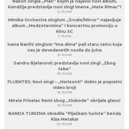
Nakon singla „Plan“ kojim je najavio novi album,
Kandžija predstavlja novi singl imena „Mate Rimac“!
12. RUJAN
Mimika Orchestra singlom „Zrcalo/Mirror“ najavljuje
album „Medzotermina“ i koncertnu promociju u
Kinu SC
11. RUJAN
Ivana Banfić singlom "Ima dima" pali staru vatru koja
nas je devedesetih nosila do jutra
10. RUJAN
Sandro Bjelanović predstavlja novi singl „Zbog
tebe“
09. RUJAN
FLUENTES: Novi singl – „Horizonti“ dobio je popratni
video broj!
05. RUJAN
Mirela Priselac Remi zbog „Slobode“ obrijala glavu!
03. RUJAN
BANDA TURIZMA obradila “Pljačkam turiste” benda
Kiša Metaka!
02. RUJAN