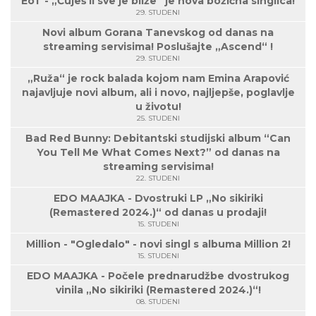
EoT - „Čuješ li sve je bliže“ je nova božićna singlica!
29. STUDENI
Novi album Gorana Tanevskog od danas na
streaming servisima! Poslušajte „Ascend“ !
29. STUDENI
„Ruža“ je rock balada kojom nam Emina Arapović
najavljuje novi album, ali i novo, najljepše, poglavlje
u životu!
25. STUDENI
Bad Red Bunny: Debitantski studijski album “Can
You Tell Me What Comes Next?” od danas na
streaming servisima!
22. STUDENI
EDO MAAJKA - Dvostruki LP „No sikiriki
(Remastered 2024.)“ od danas u prodaji!
15. STUDENI
Million - "Ogledalo" - novi singl s albuma Million 2!
15. STUDENI
EDO MAAJKA - Počele prednarudžbe dvostrukog
vinila „No sikiriki (Remastered 2024.)“!
08. STUDENI