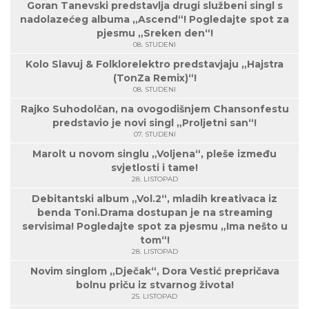
Goran Tanevski predstavlja drugi službeni singl s
nadolazećeg albuma „Ascend“! Pogledajte spot za
pjesmu „Sreken den“!
08. STUDENI
Kolo Slavuj & Folklorelektro predstavjaju „Hajstra
(TonZa Remix)“!
08. STUDENI
Rajko Suhodolčan, na ovogodišnjem Chansonfestu
predstavio je novi singl „Proljetni san“!
07. STUDENI
Marolt u novom singlu „Voljena“, pleše između
svjetlosti i tame!
28. LISTOPAD
Debitantski album „Vol.2“, mladih kreativaca iz
benda Toni.Drama dostupan je na streaming
servisima! Pogledajte spot za pjesmu „Ima nešto u
tom“!
28. LISTOPAD
Novim singlom „Dječak“, Dora Vestić prepričava
bolnu priču iz stvarnog života!
25. LISTOPAD