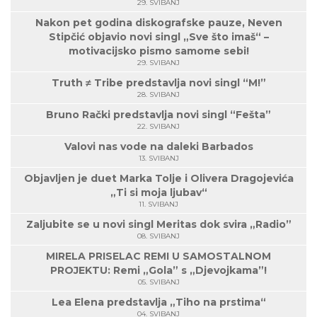
29. SVIBANJ
Nakon pet godina diskografske pauze, Neven
Stipčić objavio novi singl „Sve što imaš“ –
motivacijsko pismo samome sebi!
29. SVIBANJ
Truth ≠ Tribe predstavlja novi singl “M!”
28. SVIBANJ
Bruno Rački predstavlja novi singl “Fešta”
22. SVIBANJ
Valovi nas vode na daleki Barbados
13. SVIBANJ
Objavljen je duet Marka Tolje i Olivera Dragojevića
„Ti si moja ljubav“
11. SVIBANJ
Zaljubite se u novi singl Meritas dok svira „Radio”
08. SVIBANJ
MIRELA PRISELAC REMI U SAMOSTALNOM
PROJEKTU: Remi „Gola” s „Djevojkama”!
05. SVIBANJ
Lea Elena predstavlja „Tiho na prstima“
04. SVIBANJ