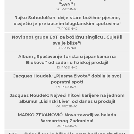
“SAN“ !
26. PROSINAC
Rajko Suhodolčan, dvije stare božićne pjesme,
osvježio je prekrasnim blagdanskim spotovima!
17. PROSINAC
Novi spot grupe EoT za božićnu singlicu „Čuješ li
sve je bliže“!
13. PROSINAC
Album „Spašavanje turista u japankama na
Biokovu“ od sada i u fizičkoj prodaji!
10. PROSINAC
Jacques Houdek: „Pjesma života“ dobila je svoj
popratni spot!
09. PROSINAC
Jacques Houdek: Najveći hitovi karijere na jednom
albumu! „Lisinski Live“ od danas u prodaji!
06. PROSINAC
MARKO ZEKANOVIĆ: Nova zavodljiva balada
šarmantnog Zadranina!
03. PROSINAC