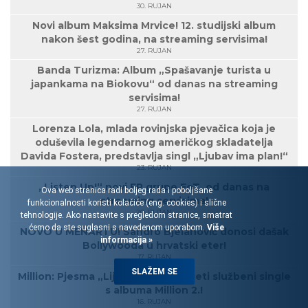
30. RUJAN
Novi album Maksima Mrvice! 12. studijski album
nakon šest godina, na streaming servisima!
27. RUJAN
Banda Turizma: Album „Spašavanje turista u
japankama na Biokovu“ od danas na streaming
servisima!
27. RUJAN
Lorenza Lola, mlada rovinjska pjevačica koja je
oduševila legendarnog američkog skladatelja
Davida Fostera, predstavlja singl „Ljubav ima plan!“
23. RUJAN
„Listen Up!“ novi EP grupe EoT, od danas na
Ova web stranica radi boljeg rada i poboljšane
streaming servisima!
funkcionalnosti koristi kolačiće (eng. cookies) i slične
20. RUJAN
tehnologije. Ako nastavite s pregledom stranice, smatrat
ćemo da ste suglasni s navedenom uporabom.
Više
NOVO U MENARTU! Sandro Bjelanović donosi dašak
informacija »
Bollywooda u hrvatski eter!
17. RUJAN
SLAŽEM SE
Million: Pjesma „Lijepe dame“ je peti službeni single
s albuma Million 2.!
16. RUJAN