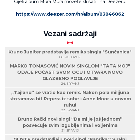
Cijeli album Mura Mura možete slušati i na Deezeru:
https://www.deezer.com/hr/album/83846862
Vezani sadržaji
Kruno Jupiter predstavlja remiks singla "Sunčanica"
06. KOLOVOZ
MARKO TOMASOVIĆ NOVIM SINGLOM "TATA MOJ"
ODAJE POČAST SVOM OCU I OTVARA NOVO
GLAZBENO POGLAVLJE
24. SRPANJ
„Tajland“ se vratio kao remix. Nakon pola milijuna
streamova hit Repera iz sobe i Anne Moor u novom
ruhu!
22. SRPANJ
Bruno Rački novi singl “Da mi je još jednom”
posvećuje svim izgubljenima i voljenima
21. SRPANJ
GLISTE predstavljaju novi singl "Paprika": Viralni