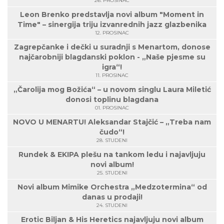
26. PROSINAC
Leon Brenko predstavlja novi album "Moment in
Time" – sinergija triju izvanrednih jazz glazbenika
12. PROSINAC
Zagrepčanke i dečki u suradnji s Menartom, donose
najčarobniji blagdanski poklon - „Naše pjesme su
igra“!
11. PROSINAC
„Čarolija mog Božića“ – u novom singlu Laura Miletić
donosi toplinu blagdana
01. PROSINAC
NOVO U MENARTU! Aleksandar Stajčić – „Treba nam
čudo“!
28. STUDENI
Rundek & EKIPA plešu na tankom ledu i najavljuju
novi album!
25. STUDENI
Novi album Mimike Orchestra „Medzotermina“ od
danas u prodaji!
24. STUDENI
Erotic Biljan & His Heretics najavljuju novi album