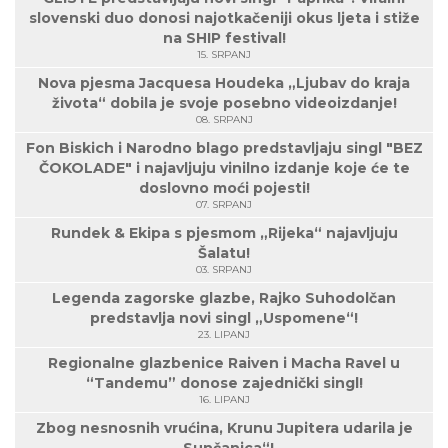
slovenski duo donosi najotkačeniji okus ljeta i stiže
na SHIP festival!
15. SRPANJ
Nova pjesma Jacquesa Houdeka „Ljubav do kraja
života“ dobila je svoje posebno videoizdanje!
08. SRPANJ
Fon Biskich i Narodno blago predstavljaju singl "BEZ
ČOKOLADE" i najavljuju vinilno izdanje koje će te
doslovno moći pojesti!
07. SRPANJ
Rundek & Ekipa s pjesmom „Rijeka“ najavljuju
Šalatu!
03. SRPANJ
Legenda zagorske glazbe, Rajko Suhodolčan
predstavlja novi singl „Uspomene“!
23. LIPANJ
Regionalne glazbenice Raiven i Macha Ravel u
“Tandemu” donose zajednički singl!
16. LIPANJ
Zbog nesnosnih vrućina, Krunu Jupitera udarila je