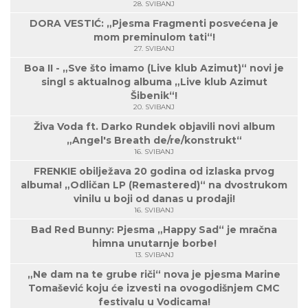
28. SVIBANJ
DORA VESTIĆ: „Pjesma Fragmenti posvećena je
mom preminulom tati“!
27. SVIBANJ
Boa II - „Sve što imamo (Live klub Azimut)“ novi je
singl s aktualnog albuma „Live klub Azimut
Šibenik“!
20. SVIBANJ
Živa Voda ft. Darko Rundek objavili novi album
„Angel's Breath de/re/konstrukt“
16. SVIBANJ
FRENKIE obilježava 20 godina od izlaska prvog
albuma! „Odličan LP (Remastered)“ na dvostrukom
vinilu u boji od danas u prodaji!
16. SVIBANJ
Bad Red Bunny: Pjesma „Happy Sad“ je mračna
himna unutarnje borbe!
13. SVIBANJ
„Ne dam na te grube riči“ nova je pjesma Marine
Tomašević koju će izvesti na ovogodišnjem CMC
festivalu u Vodicama!