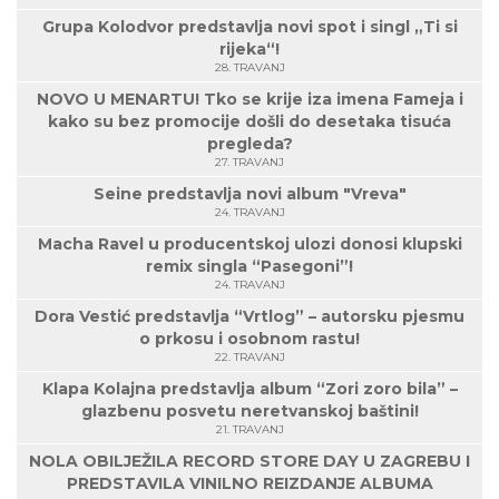
Grupa Kolodvor predstavlja novi spot i singl „Ti si
rijeka“!
28. TRAVANJ
NOVO U MENARTU! Tko se krije iza imena Fameja i
kako su bez promocije došli do desetaka tisuća
pregleda?
27. TRAVANJ
Seine predstavlja novi album "Vreva"
24. TRAVANJ
Macha Ravel u producentskoj ulozi donosi klupski
remix singla “Pasegoni”!
24. TRAVANJ
Dora Vestić predstavlja “Vrtlog” – autorsku pjesmu
o prkosu i osobnom rastu!
22. TRAVANJ
Klapa Kolajna predstavlja album “Zori zoro bila” –
glazbenu posvetu neretvanskoj baštini!
21. TRAVANJ
NOLA OBILJEŽILA RECORD STORE DAY U ZAGREBU I
PREDSTAVILA VINILNO REIZDANJE ALBUMA