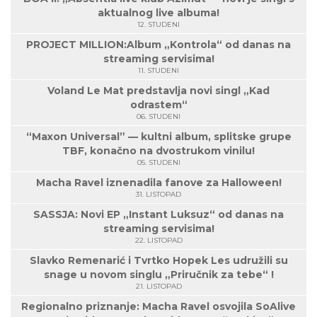
aktualnog live albuma!
12. STUDENI
PROJECT MILLION:Album „Kontrola“ od danas na
streaming servisima!
11. STUDENI
Voland Le Mat predstavlja novi singl „Kad
odrastem“
06. STUDENI
“Maxon Universal” — kultni album, splitske grupe
TBF, konačno na dvostrukom vinilu!
05. STUDENI
Macha Ravel iznenadila fanove za Halloween!
31. LISTOPAD
SASSJA: Novi EP „Instant Luksuz“ od danas na
streaming servisima!
22. LISTOPAD
Slavko Remenarić i Tvrtko Hopek Les udružili su
snage u novom singlu „Priručnik za tebe“ !
21. LISTOPAD
Regionalno priznanje: Macha Ravel osvojila SoAlive