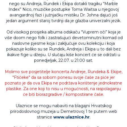
nego su Andreja, Rundek i Ekipa dotakli tragiku “Marble
Index” Nico, muzičke postupke Toma Waitsa u njegovoj
avangardnoj fazi i južnjačku mistiku Dr. Johna dajući još
jedan argument staroj tvrdnji da je glazba univerzalni jezik.
Od visokog prosjeka albuma odskaču “Vuprem oči” koja je
više doom nego folk i zastrašujući devetominutni komad od
naslovne pjesme koja i zaključuje ovu kolekciju i koja
pokazuje koliko su se Rundek, Andreja i Ekipa u to dali bez
ikakve fige u džepu. U slučaju kiše koncert će se održati u
ponedjeljak, 22.07. u 21:00 sat.
Molimo sve posjetitelje koncerta Andreje, Rundeka & Ekipe,
"Ftičeke" da sa sobom ponesu svoje čaše za piće jer
poznato je da ova Ekipa ne podržava korištenje jednokratne
plastike. Za one koji to nisu u mogućnosti, na raspolaganju
će biti biorazgradive / kompostirane čaše.
Ulaznice se mogu nabaviti na blagajni Hrvatskog
prirodoslovnog muzeja u Demetrovoj 1 te putem web
stranice
www.ulaznice.hr
.