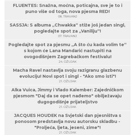
FLUENTES: Snažna, moćna, poticajna, sve je to i
puno više od toga, nova pjesma RED!
08. TRAVANJ
SASSJA: S albuma „Chwakka“ stiže još jedan singl,
pogledajte spot za „Vaniliju“!
07. TRAVANJ
Pogledajte spot za pjesmu „A što ću kada volim te“
s kojom će Lana Mandarić nastupiti na
ovogodišnjem Zagrebačkom festivalu!
24. OŽUJAK
Macha Ravel nastavlja svoju razigranu glazbenu
evoluciju! Novi spot i singl - "Ako smo isti"!
21. OŽUJAK
Alka Vuica, Jimmy i Vlado Kalember: Zajedničkom
pjesmom "Daj da se opet nađemo" obilježavaju
dugogodišnje prijateljstvo
21. OŽUJAK
JACQUES HOUDEK na Svjetski dan pjesništva s
ponosom predstavlja novu autorsku skladbu -
"Proljeća, ljeta, jeseni, zime"!
21. OŽUJAK