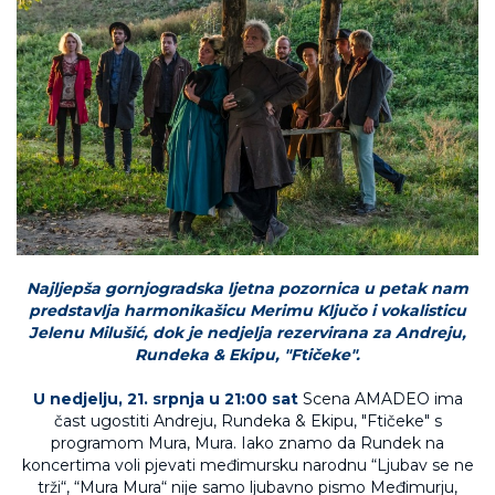
Najljepša gornjogradska ljetna pozornica u petak nam
predstavlja harmonikašicu Merimu Ključo i vokalisticu
Jelenu Milušić, dok je nedjelja rezervirana za Andreju,
Rundeka & Ekipu, "Ftičeke".
U nedjelju, 21. srpnja u 21:00 sat
Scena AMADEO ima
čast ugostiti Andreju, Rundeka & Ekipu, "Ftičeke" s
programom Mura, Mura. Iako znamo da Rundek na
koncertima voli pjevati međimursku narodnu “Ljubav se ne
trži“, “Mura Mura“ nije samo ljubavno pismo Međimurju,