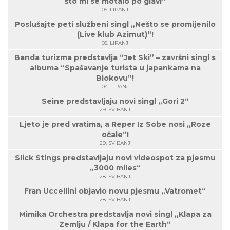
što mi se motalo po glavi”
05. LIPANJ
Poslušajte peti službeni singl „Nešto se promijenilo
(Live klub Azimut)“!
05. LIPANJ
Banda turizma predstavlja “Jet Ski” – završni singl s
albuma “Spašavanje turista u japankama na
Biokovu”!
04. LIPANJ
Seine predstavljaju novi singl „Gori 2“
29. SVIBANJ
Ljeto je pred vratima, a Reper Iz Sobe nosi „Roze
očale“!
29. SVIBANJ
Slick Stings predstavljaju novi videospot za pjesmu
„3000 miles“
28. SVIBANJ
Fran Uccellini objavio novu pjesmu „Vatromet“
28. SVIBANJ
Mimika Orchestra predstavlja novi singl „Klapa za
Zemlju / Klapa for the Earth“