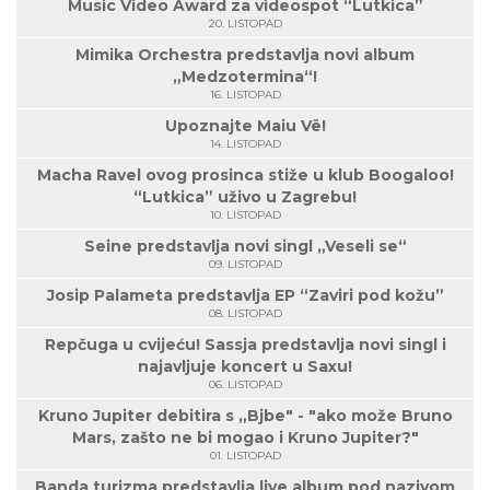
Music Video Award za videospot “Lutkica”
20. LISTOPAD
Mimika Orchestra predstavlja novi album
„Medzotermina“!
16. LISTOPAD
Upoznajte Maiu Vë!
14. LISTOPAD
Macha Ravel ovog prosinca stiže u klub Boogaloo!
“Lutkica” uživo u Zagrebu!
10. LISTOPAD
Seine predstavlja novi singl „Veseli se“
09. LISTOPAD
Josip Palameta predstavlja EP “Zaviri pod kožu”
08. LISTOPAD
Repčuga u cvijeću! Sassja predstavlja novi singl i
najavljuje koncert u Saxu!
06. LISTOPAD
Kruno Jupiter debitira s „Bjbe" - "ako može Bruno
Mars, zašto ne bi mogao i Kruno Jupiter?"
01. LISTOPAD
Banda turizma predstavlja live album pod nazivom