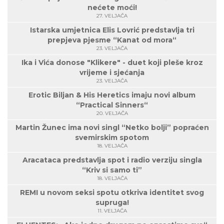
nećete moći!
27. VELJAČA
Istarska umjetnica Elis Lovrić predstavlja tri
prepjeva pjesme “Kanat od mora“
23. VELJAČA
Ika i Vića donose "Klikere" - duet koji pleše kroz
vrijeme i sjećanja
23. VELJAČA
Erotic Biljan & His Heretics imaju novi album
“Practical Sinners“
20. VELJAČA
Martin Žunec ima novi singl “Netko bolji” popraćen
svemirskim spotom
18. VELJAČA
Aracataca predstavlja spot i radio verziju singla
“Kriv si samo ti”
18. VELJAČA
REMI u novom seksi spotu otkriva identitet svog
supruga!
11. VELJAČA