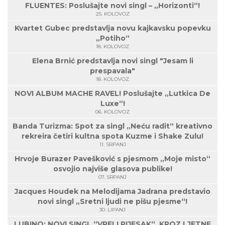
FLUENTES: Poslušajte novi singl – „Horizonti“!
25. KOLOVOZ
Kvartet Gubec predstavlja novu kajkavsku popevku
„Potiho“
18. KOLOVOZ
Elena Brnić predstavlja novi singl "Jesam li
prespavala"
18. KOLOVOZ
NOVI ALBUM MACHE RAVEL! Poslušajte „Lutkica De
Luxe“!
06. KOLOVOZ
Banda Turizma: Spot za singl „Neću radit“ kreativno
rekreira četiri kultna spota Kuzme i Shake Zulu!
11. SRPANJ
Hrvoje Burazer Pavešković s pjesmom „Moje misto“
osvojio najviše glasova publike!
07. SRPANJ
Jacques Houdek na Melodijama Jadrana predstavio
novi singl „Sretni ljudi ne pišu pjesme“!
30. LIPANJ
LUBINO: NOVI SINGL “VRELI PIJESAK“, KROZ LJETNE