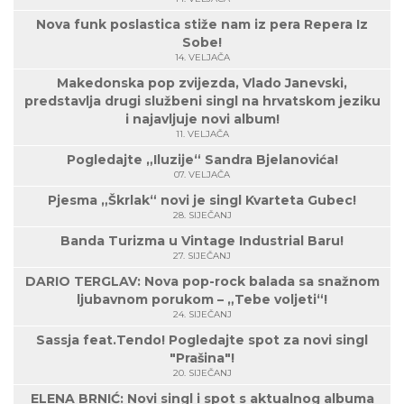
Nova funk poslastica stiže nam iz pera Repera Iz
Sobe!
14. VELJAČA
Makedonska pop zvijezda, Vlado Janevski,
predstavlja drugi službeni singl na hrvatskom jeziku
i najavljuje novi album!
11. VELJAČA
Pogledajte „Iluzije“ Sandra Bjelanovića!
07. VELJAČA
Pjesma „Škrlak“ novi je singl Kvarteta Gubec!
28. SIJEČANJ
Banda Turizma u Vintage Industrial Baru!
27. SIJEČANJ
DARIO TERGLAV: Nova pop-rock balada sa snažnom
ljubavnom porukom – „Tebe voljeti“!
24. SIJEČANJ
Sassja feat.Tendo! Pogledajte spot za novi singl
"Prašina"!
20. SIJEČANJ
ELENA BRNIĆ: Novi singl i spot s aktualnog albuma