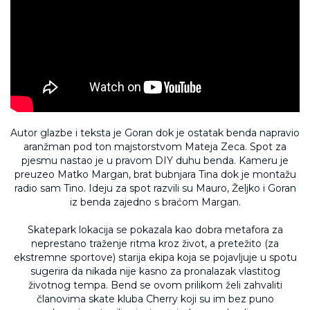
Autor glazbe i teksta je Goran dok je ostatak benda napravio
aranžman pod ton majstorstvom Mateja Zeca. Spot za
pjesmu nastao je u pravom DIY duhu benda. Kameru je
preuzeo Matko Margan, brat bubnjara Tina dok je montažu
radio sam Tino. Ideju za spot razvili su Mauro, Željko i Goran
iz benda zajedno s braćom Margan.
Skatepark lokacija se pokazala kao dobra metafora za
neprestano traženje ritma kroz život, a pretežito (za
ekstremne sportove) starija ekipa koja se pojavljuje u spotu
sugerira da nikada nije kasno za pronalazak vlastitog
životnog tempa. Bend se ovom prilikom želi zahvaliti
članovima skate kluba Cherry koji su im bez puno