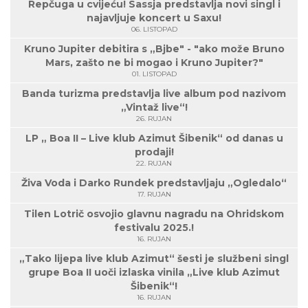
Repčuga u cvijeću! Sassja predstavlja novi singl i
najavljuje koncert u Saxu!
06. LISTOPAD
Kruno Jupiter debitira s „Bjbe" - "ako može Bruno
Mars, zašto ne bi mogao i Kruno Jupiter?"
01. LISTOPAD
Banda turizma predstavlja live album pod nazivom
„Vintaž live“!
26. RUJAN
LP „ Boa II – Live klub Azimut Šibenik“ od danas u
prodaji!
22. RUJAN
Živa Voda i Darko Rundek predstavljaju „Ogledalo“
17. RUJAN
Tilen Lotrič osvojio glavnu nagradu na Ohridskom
festivalu 2025.!
16. RUJAN
„Tako lijepa live klub Azimut“ šesti je službeni singl
grupe Boa II uoči izlaska vinila „Live klub Azimut
Šibenik“!
16. RUJAN