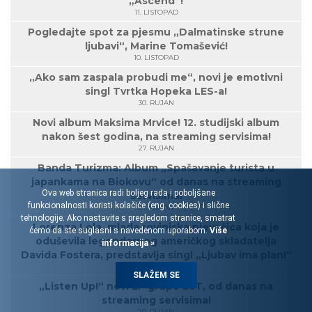
„Ascend“!
11. LISTOPAD
Pogledajte spot za pjesmu „Dalmatinske strune
ljubavi“, Marine Tomašević!
10. LISTOPAD
„Ako sam zaspala probudi me“, novi je emotivni
singl Tvrtka Hopeka LES-a!
30. RUJAN
Novi album Maksima Mrvice! 12. studijski album
nakon šest godina, na streaming servisima!
27. RUJAN
Banda Turizma: Album „Spašavanje turista u
japankama na Biokovu“ od danas na streaming
Ova web stranica radi boljeg rada i poboljšane
servisima!
funkcionalnosti koristi kolačiće (eng. cookies) i slične
27. RUJAN
tehnologije. Ako nastavite s pregledom stranice, smatrat
Lorenza Lola, mlada rovinjska pjevačica koja je
ćemo da ste suglasni s navedenom uporabom.
Više
oduševila legendarnog američkog skladatelja
informacija »
Davida Fostera, predstavlja singl „Ljubav ima plan!“
23. RUJAN
SLAŽEM SE
„Listen Up!“ novi EP grupe EoT, od danas na
streaming servisima!
20. RUJAN