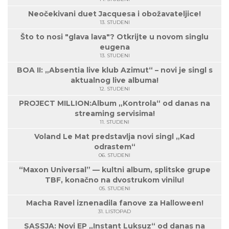
Neočekivani duet Jacquesa i obožavateljice!
13. STUDENI
Što to nosi "glava lava"? Otkrijte u novom singlu
eugena
13. STUDENI
BOA II: „Absentia live klub Azimut“ – novi je singl s
aktualnog live albuma!
12. STUDENI
PROJECT MILLION:Album „Kontrola“ od danas na
streaming servisima!
11. STUDENI
Voland Le Mat predstavlja novi singl „Kad
odrastem“
06. STUDENI
“Maxon Universal” — kultni album, splitske grupe
TBF, konačno na dvostrukom vinilu!
05. STUDENI
Macha Ravel iznenadila fanove za Halloween!
31. LISTOPAD
SASSJA: Novi EP „Instant Luksuz“ od danas na