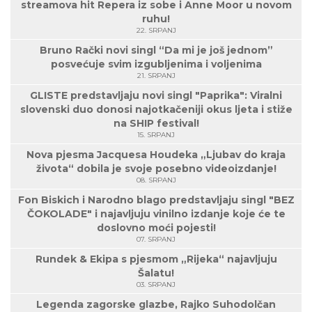
streamova hit Repera iz sobe i Anne Moor u novom
ruhu!
22. SRPANJ
Bruno Rački novi singl “Da mi je još jednom”
posvećuje svim izgubljenima i voljenima
21. SRPANJ
GLISTE predstavljaju novi singl "Paprika": Viralni
slovenski duo donosi najotkačeniji okus ljeta i stiže
na SHIP festival!
15. SRPANJ
Nova pjesma Jacquesa Houdeka „Ljubav do kraja
života“ dobila je svoje posebno videoizdanje!
08. SRPANJ
Fon Biskich i Narodno blago predstavljaju singl "BEZ
ČOKOLADE" i najavljuju vinilno izdanje koje će te
doslovno moći pojesti!
07. SRPANJ
Rundek & Ekipa s pjesmom „Rijeka“ najavljuju
Šalatu!
03. SRPANJ
Legenda zagorske glazbe, Rajko Suhodolčan