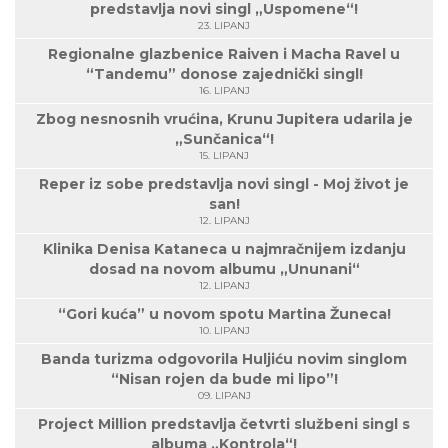
predstavlja novi singl „Uspomene“!
23. LIPANJ
Regionalne glazbenice Raiven i Macha Ravel u
“Tandemu” donose zajednički singl!
16. LIPANJ
Zbog nesnosnih vrućina, Krunu Jupitera udarila je
„Sunčanica“!
15. LIPANJ
Reper iz sobe predstavlja novi singl - Moj život je
san!
12. LIPANJ
Klinika Denisa Kataneca u najmračnijem izdanju
dosad na novom albumu „Ununani“
12. LIPANJ
“Gori kuća” u novom spotu Martina Žuneca!
10. LIPANJ
Banda turizma odgovorila Huljiću novim singlom
“Nisan rojen da bude mi lipo”!
09. LIPANJ
Project Million predstavlja četvrti službeni singl s
albuma „Kontrola“!