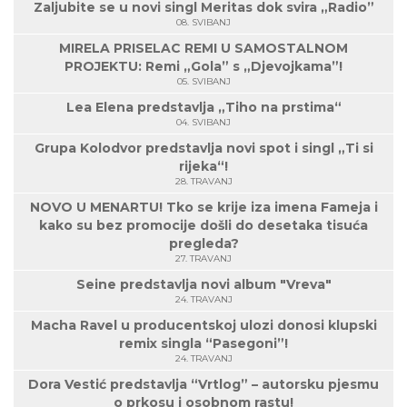
Zaljubite se u novi singl Meritas dok svira „Radio”
08. SVIBANJ
MIRELA PRISELAC REMI U SAMOSTALNOM
PROJEKTU: Remi „Gola” s „Djevojkama”!
05. SVIBANJ
Lea Elena predstavlja „Tiho na prstima“
04. SVIBANJ
Grupa Kolodvor predstavlja novi spot i singl „Ti si
rijeka“!
28. TRAVANJ
NOVO U MENARTU! Tko se krije iza imena Fameja i
kako su bez promocije došli do desetaka tisuća
pregleda?
27. TRAVANJ
Seine predstavlja novi album "Vreva"
24. TRAVANJ
Macha Ravel u producentskoj ulozi donosi klupski
remix singla “Pasegoni”!
24. TRAVANJ
Dora Vestić predstavlja “Vrtlog” – autorsku pjesmu
o prkosu i osobnom rastu!