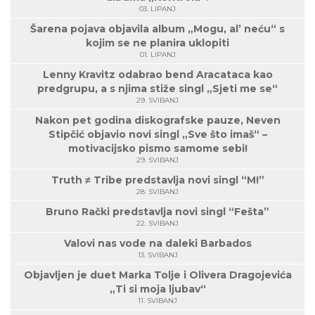
03. LIPANJ
Šarena pojava objavila album „Mogu, al’ neću“ s
kojim se ne planira uklopiti
01. LIPANJ
Lenny Kravitz odabrao bend Aracataca kao
predgrupu, a s njima stiže singl „Sjeti me se“
29. SVIBANJ
Nakon pet godina diskografske pauze, Neven
Stipčić objavio novi singl „Sve što imaš“ –
motivacijsko pismo samome sebi!
29. SVIBANJ
Truth ≠ Tribe predstavlja novi singl “M!”
28. SVIBANJ
Bruno Rački predstavlja novi singl “Fešta”
22. SVIBANJ
Valovi nas vode na daleki Barbados
13. SVIBANJ
Objavljen je duet Marka Tolje i Olivera Dragojevića
„Ti si moja ljubav“
11. SVIBANJ