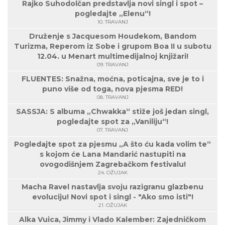
Rajko Suhodolčan predstavlja novi singl i spot –
pogledajte „Elenu“!
10. TRAVANJ
Druženje s Jacquesom Houdekom, Bandom
Turizma, Reperom iz Sobe i grupom Boa II u subotu
12.04. u Menart multimedijalnoj knjižari!
09. TRAVANJ
FLUENTES: Snažna, moćna, poticajna, sve je to i
puno više od toga, nova pjesma RED!
08. TRAVANJ
SASSJA: S albuma „Chwakka“ stiže još jedan singl,
pogledajte spot za „Vaniliju“!
07. TRAVANJ
Pogledajte spot za pjesmu „A što ću kada volim te“
s kojom će Lana Mandarić nastupiti na
ovogodišnjem Zagrebačkom festivalu!
24. OŽUJAK
Macha Ravel nastavlja svoju razigranu glazbenu
evoluciju! Novi spot i singl - "Ako smo isti"!
21. OŽUJAK
Alka Vuica, Jimmy i Vlado Kalember: Zajedničkom