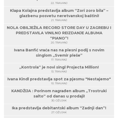
22. TRAVANJ
Klapa Kolajna predstavlja album “Zori zoro bila” –
glazbenu posvetu neretvanskoj baštini!
21. TRAVANJ
NOLA OBILJEŽILA RECORD STORE DAY U ZAGREBU I
PREDSTAVILA VINILNO REIZDANJE ALBUMA
“PIANO”!
20. TRAVANJ
Ivana Banfić vraća nas na plesni podij s novim
singlom „Svemir pleše”
17. TRAVANJ
„Kontrola“ je novi singl Projecta Million!
13. TRAVANJ
Ivana Kindl predstavlja spot za pjesmu "Nestajemo"
10. TRAVANJ
KANDŽIJA : Porinom nagrađen album „Trostruki
salto“ od danas u prodaji!
30. OŽUJAK
Ika predstavlja debitantski album “Zadnji dan”!
27. OŽUJAK