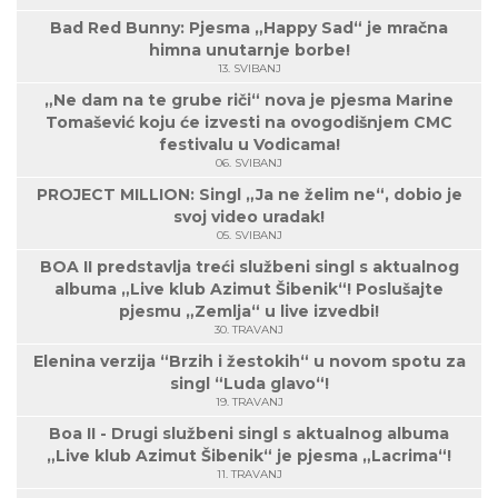
Bad Red Bunny: Pjesma „Happy Sad“ je mračna
himna unutarnje borbe!
13. SVIBANJ
„Ne dam na te grube riči“ nova je pjesma Marine
Tomašević koju će izvesti na ovogodišnjem CMC
festivalu u Vodicama!
06. SVIBANJ
PROJECT MILLION: Singl „Ja ne želim ne“, dobio je
svoj video uradak!
05. SVIBANJ
BOA II predstavlja treći službeni singl s aktualnog
albuma „Live klub Azimut Šibenik“! Poslušajte
pjesmu „Zemlja“ u live izvedbi!
30. TRAVANJ
Elenina verzija “Brzih i žestokih“ u novom spotu za
singl “Luda glavo“!
19. TRAVANJ
Boa II - Drugi službeni singl s aktualnog albuma
„Live klub Azimut Šibenik“ je pjesma „Lacrima“!
11. TRAVANJ