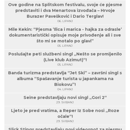
Ove godine na Splitskom festivalu, svoje će pjesme
predstaviti i dva Menartova izvođača – Hrvoje
Burazer Pavešković i Dario Terglav!
06. LIPANJ
Mile Kekin: “Pjesma ’Ilica i marica - hajka za odrasle’
dokumentaristički opisuje moje privođenje ali i sve
što mi se motalo po glavi”
05. LIPANJ
Poslušajte peti službeni singl „Nešto se promijenilo
(Live klub Azimut)“!
05. LIPANJ
Banda turizma predstavlja “Jet Ski” – završni singl s
albuma “Spašavanje turista u japankama na
Biokovu”!
04. LIPANJ
Seine predstavljaju novi singl „Gori 2“
29. SVIBANJ
Ljeto je pred vratima, a Reper Iz Sobe nosi „Roze
očale“!
29. SVIBANJ
Slick Stings predstavljaju novi videospot za pjesmu