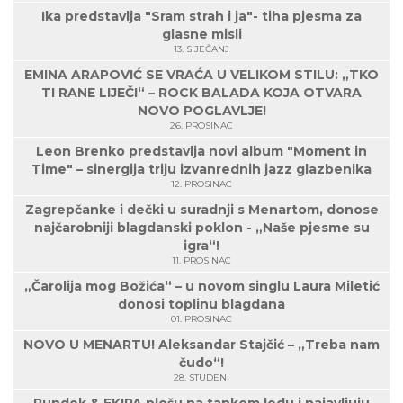
Ika predstavlja "Sram strah i ja"- tiha pjesma za
glasne misli
13. SIJEČANJ
EMINA ARAPOVIĆ SE VRAĆA U VELIKOM STILU: „TKO
TI RANE LIJEČI“ – ROCK BALADA KOJA OTVARA
NOVO POGLAVLJE!
26. PROSINAC
Leon Brenko predstavlja novi album "Moment in
Time" – sinergija triju izvanrednih jazz glazbenika
12. PROSINAC
Zagrepčanke i dečki u suradnji s Menartom, donose
najčarobniji blagdanski poklon - „Naše pjesme su
igra“!
11. PROSINAC
„Čarolija mog Božića“ – u novom singlu Laura Miletić
donosi toplinu blagdana
01. PROSINAC
NOVO U MENARTU! Aleksandar Stajčić – „Treba nam
čudo“!
28. STUDENI