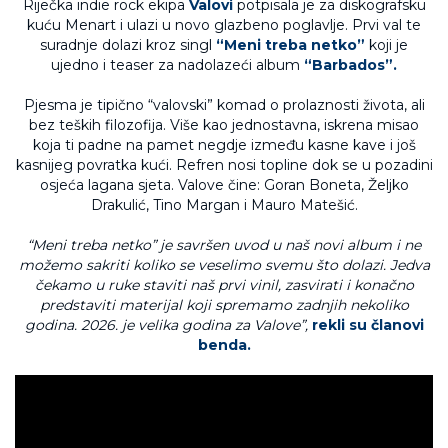
Riječka indie rock ekipa
Valovi
potpisala je za diskografsku
kuću Menart i ulazi u novo glazbeno poglavlje. Prvi val te
suradnje dolazi kroz singl
“Meni treba netko”
koji je
ujedno i teaser za nadolazeći album
“Barbados”.
Pjesma je tipično “valovski” komad o prolaznosti života, ali
bez teških filozofija. Više kao jednostavna, iskrena misao
koja ti padne na pamet negdje između kasne kave i još
kasnijeg povratka kući. Refren nosi topline dok se u pozadini
osjeća lagana sjeta. Valove čine: Goran Boneta, Željko
Drakulić, Tino Margan i Mauro Matešić.
“Meni treba netko” je savršen uvod u naš novi album i ne
možemo sakriti koliko se veselimo svemu što dolazi. Jedva
čekamo u ruke staviti naš prvi vinil, zasvirati i konačno
predstaviti materijal koji spremamo zadnjih nekoliko
godina. 2026. je velika godina za Valove”,
rekli su članovi
benda.