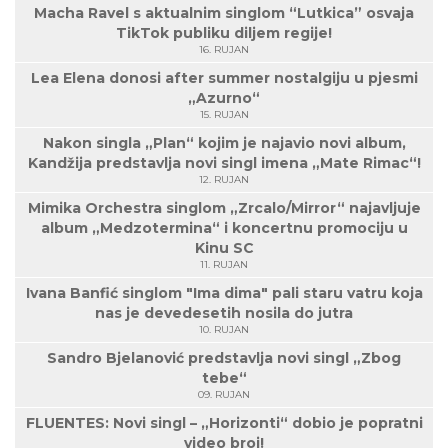
Macha Ravel s aktualnim singlom “Lutkica” osvaja
TikTok publiku diljem regije!
16. RUJAN
Lea Elena donosi after summer nostalgiju u pjesmi
„Azurno“
15. RUJAN
Nakon singla „Plan“ kojim je najavio novi album,
Kandžija predstavlja novi singl imena „Mate Rimac“!
12. RUJAN
Mimika Orchestra singlom „Zrcalo/Mirror“ najavljuje
album „Medzotermina“ i koncertnu promociju u
Kinu SC
11. RUJAN
Ivana Banfić singlom "Ima dima" pali staru vatru koja
nas je devedesetih nosila do jutra
10. RUJAN
Sandro Bjelanović predstavlja novi singl „Zbog
tebe“
09. RUJAN
FLUENTES: Novi singl – „Horizonti“ dobio je popratni
video broj!