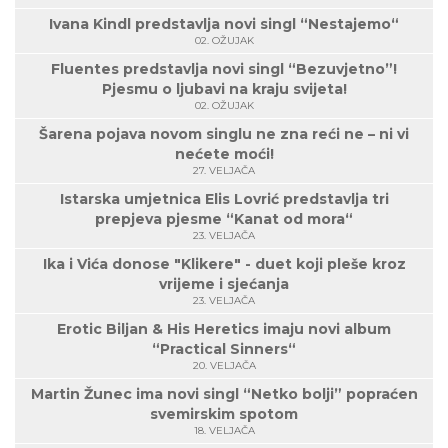
Ivana Kindl predstavlja novi singl “Nestajemo“
02. OŽUJAK
Fluentes predstavlja novi singl “Bezuvjetno”!
Pjesmu o ljubavi na kraju svijeta!
02. OŽUJAK
Šarena pojava novom singlu ne zna reći ne – ni vi
nećete moći!
27. VELJAČA
Istarska umjetnica Elis Lovrić predstavlja tri
prepjeva pjesme “Kanat od mora“
23. VELJAČA
Ika i Vića donose "Klikere" - duet koji pleše kroz
vrijeme i sjećanja
23. VELJAČA
Erotic Biljan & His Heretics imaju novi album
“Practical Sinners“
20. VELJAČA
Martin Žunec ima novi singl “Netko bolji” popraćen
svemirskim spotom
18. VELJAČA