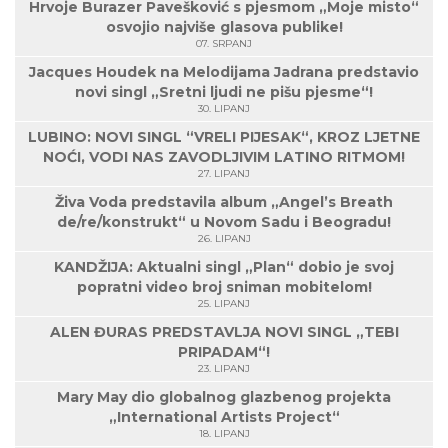
Hrvoje Burazer Pavešković s pjesmom „Moje misto“
osvojio najviše glasova publike!
07. SRPANJ
Jacques Houdek na Melodijama Jadrana predstavio
novi singl „Sretni ljudi ne pišu pjesme“!
30. LIPANJ
LUBINO: NOVI SINGL “VRELI PIJESAK“, KROZ LJETNE
NOĆI, VODI NAS ZAVODLJIVIM LATINO RITMOM!
27. LIPANJ
Živa Voda predstavila album „Angel’s Breath
de/re/konstrukt“ u Novom Sadu i Beogradu!
26. LIPANJ
KANDŽIJA: Aktualni singl „Plan“ dobio je svoj
popratni video broj sniman mobitelom!
25. LIPANJ
ALEN ĐURAS PREDSTAVLJA NOVI SINGL „TEBI
PRIPADAM“!
23. LIPANJ
Mary May dio globalnog glazbenog projekta
„International Artists Project“
18. LIPANJ