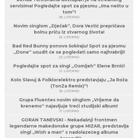
servisima! Pogledajte spot za pjesmu „Ima nešto u
tom“!
28. LISTOPAD
Novim singlom „Dječak“, Dora Vestić prepričava
bolnu priču iz stvarnog života!
25. LISTOPAD
Bad Red Bunny ponovo šokiraju! Spot za pjesmu
„Done“ usudit će se pogledati samo najhrabriji!
23. LISTOPAD
Pogledajte spot za singl „Osmijeh“ Elene Brnić!
21. LISTOPAD
Kolo Slavuj & Folklorelektro predstavjaju „Ja Roža
(TonZa Remix)“!
18. LISTOPAD
Grupa Fluentes novim singlom „Vrijeme da
krenemo“ najavljuje treći studijski album!
17. LISTOPAD
GORAN TANEVSKI - Nekadašnji frontmen
legendarne makedonske grupe MIZAR, predstavlja
singl „Wish a man“ s nadolazećeg albuma