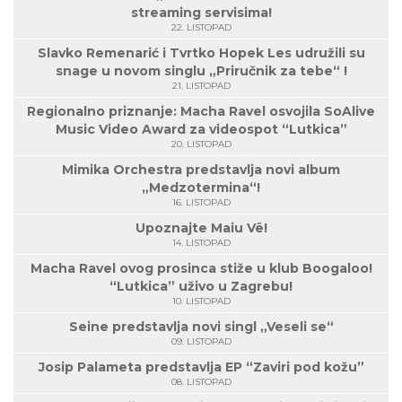
streaming servisima!
22. LISTOPAD
Slavko Remenarić i Tvrtko Hopek Les udružili su
snage u novom singlu „Priručnik za tebe“ !
21. LISTOPAD
Regionalno priznanje: Macha Ravel osvojila SoAlive
Music Video Award za videospot “Lutkica”
20. LISTOPAD
Mimika Orchestra predstavlja novi album
„Medzotermina“!
16. LISTOPAD
Upoznajte Maiu Vë!
14. LISTOPAD
Macha Ravel ovog prosinca stiže u klub Boogaloo!
“Lutkica” uživo u Zagrebu!
10. LISTOPAD
Seine predstavlja novi singl „Veseli se“
09. LISTOPAD
Josip Palameta predstavlja EP “Zaviri pod kožu”
08. LISTOPAD