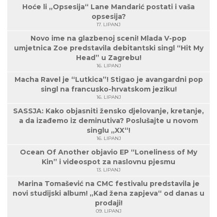
Hoće li „Opsesija“ Lane Mandarić postati i vaša
opsesija?
17. LIPANJ
Novo ime na glazbenoj sceni! Mlada V-pop
umjetnica Zoe predstavila debitantski singl “Hit My
Head” u Zagrebu!
16. LIPANJ
Macha Ravel je “Lutkica”! Stigao je avangardni pop
singl na francusko-hrvatskom jeziku!
16. LIPANJ
SASSJA: Kako objasniti žensko djelovanje, kretanje,
a da izađemo iz deminutiva? Poslušajte u novom
singlu „XX“!
16. LIPANJ
Ocean Of Another objavio EP “Loneliness of My
Kin” i videospot za naslovnu pjesmu
13. LIPANJ
Marina Tomašević na CMC festivalu predstavila je
novi studijski album! „Kad žena zapjeva“ od danas u
prodaji!
09. LIPANJ