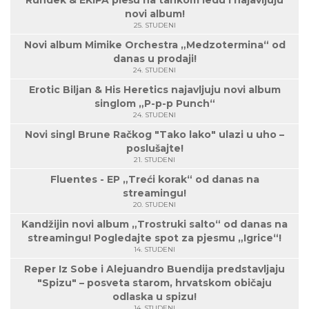
Rundek & EKIPA plešu na tankom ledu i najavljuju
novi album!
25. STUDENI
Novi album Mimike Orchestra „Medzotermina“ od
danas u prodaji!
24. STUDENI
Erotic Biljan & His Heretics najavljuju novi album
singlom „P-p-p Punch“
24. STUDENI
Novi singl Brune Račkog "Tako lako" ulazi u uho –
poslušajte!
21. STUDENI
Fluentes - EP „Treći korak“ od danas na
streamingu!
20. STUDENI
Kandžijin novi album „Trostruki salto“ od danas na
streamingu! Pogledajte spot za pjesmu „Igrice“!
14. STUDENI
Reper Iz Sobe i Alejuandro Buendija predstavljaju
"Spizu" – posveta starom, hrvatskom običaju
odlaska u spizu!
14. STUDENI