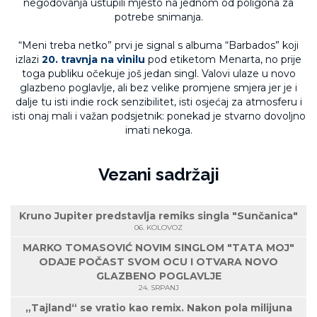
negodovanja ustupili mjesto na jednom od poligona za
potrebe snimanja.
“Meni treba netko” prvi je signal s albuma “Barbados” koji
izlazi
20. travnja na vinilu
pod etiketom Menarta, no prije
toga publiku očekuje još jedan singl. Valovi ulaze u novo
glazbeno poglavlje, ali bez velike promjene smjera jer je i
dalje tu isti indie rock senzibilitet, isti osjećaj za atmosferu i
isti onaj mali i važan podsjetnik: ponekad je stvarno dovoljno
imati nekoga.
Vezani sadržaji
Kruno Jupiter predstavlja remiks singla "Sunčanica"
06. KOLOVOZ
MARKO TOMASOVIĆ NOVIM SINGLOM "TATA MOJ"
ODAJE POČAST SVOM OCU I OTVARA NOVO
GLAZBENO POGLAVLJE
24. SRPANJ
„Tajland“ se vratio kao remix. Nakon pola milijuna