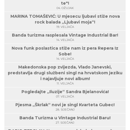
te"!
04. OŽUJAK
MARINA TOMAŠEVIĆ: U mjesecu ljubavi stiže nova
rock balada „Ljubavi moja“!
19. VELJAČA
Banda turizma rasplesala Vintage Industrial Bar!
14. VELJAČA
Nova funk poslastica stiže nam iz pera Repera Iz
Sobe!
14. VELJAČA
Makedonska pop zvijezda, Vlado Janevski,
predstavlja drugi službeni singl na hrvatskom jeziku
i najavljuje novi album!
11. VELJAČA
Pogledajte „Iluzije“ Sandra Bjelanovića!
07. VELJAČA
Pjesma „Škrlak“ novi je singl Kvarteta Gubec!
28. SIJEČANJ
Banda Turizma u Vintage Industrial Baru!
27. SIJEČANJ