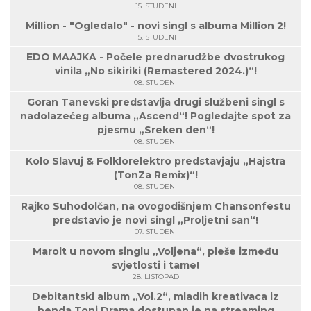
15. STUDENI
Million - "Ogledalo" - novi singl s albuma Million 2!
15. STUDENI
EDO MAAJKA - Počele prednarudžbe dvostrukog
vinila „No sikiriki (Remastered 2024.)“!
08. STUDENI
Goran Tanevski predstavlja drugi službeni singl s
nadolazećeg albuma „Ascend“! Pogledajte spot za
pjesmu „Sreken den“!
08. STUDENI
Kolo Slavuj & Folklorelektro predstavjaju „Hajstra
(TonZa Remix)“!
08. STUDENI
Rajko Suhodolčan, na ovogodišnjem Chansonfestu
predstavio je novi singl „Proljetni san“!
07. STUDENI
Marolt u novom singlu „Voljena“, pleše između
svjetlosti i tame!
28. LISTOPAD
Debitantski album „Vol.2“, mladih kreativaca iz
benda Toni.Drama dostupan je na streaming