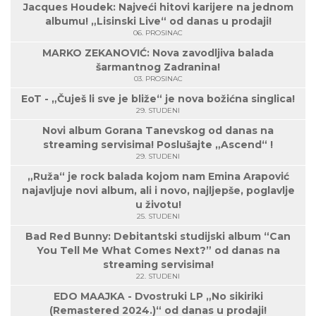
Jacques Houdek: Najveći hitovi karijere na jednom
albumu! „Lisinski Live“ od danas u prodaji!
06. PROSINAC
MARKO ZEKANOVIĆ: Nova zavodljiva balada
šarmantnog Zadranina!
03. PROSINAC
EoT - „Čuješ li sve je bliže“ je nova božićna singlica!
29. STUDENI
Novi album Gorana Tanevskog od danas na
streaming servisima! Poslušajte „Ascend“ !
29. STUDENI
„Ruža“ je rock balada kojom nam Emina Arapović
najavljuje novi album, ali i novo, najljepše, poglavlje
u životu!
25. STUDENI
Bad Red Bunny: Debitantski studijski album “Can
You Tell Me What Comes Next?” od danas na
streaming servisima!
22. STUDENI
EDO MAAJKA - Dvostruki LP „No sikiriki
(Remastered 2024.)“ od danas u prodaji!