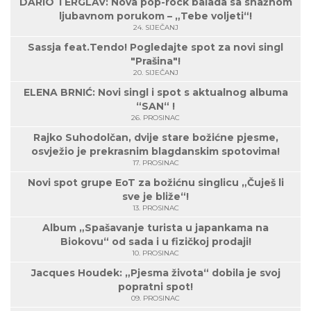
DARIO TERGLAV: Nova pop-rock balada sa snažnom
ljubavnom porukom – „Tebe voljeti“!
24. SIJEČANJ
Sassja feat.Tendo! Pogledajte spot za novi singl
"Prašina"!
20. SIJEČANJ
ELENA BRNIĆ: Novi singl i spot s aktualnog albuma
“SAN“ !
26. PROSINAC
Rajko Suhodolčan, dvije stare božićne pjesme,
osvježio je prekrasnim blagdanskim spotovima!
17. PROSINAC
Novi spot grupe EoT za božićnu singlicu „Čuješ li
sve je bliže“!
13. PROSINAC
Album „Spašavanje turista u japankama na
Biokovu“ od sada i u fizičkoj prodaji!
10. PROSINAC
Jacques Houdek: „Pjesma života“ dobila je svoj
popratni spot!
09. PROSINAC