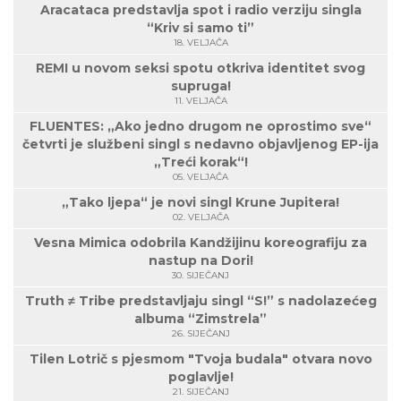
Aracataca predstavlja spot i radio verziju singla
“Kriv si samo ti”
18. VELJAČA
REMI u novom seksi spotu otkriva identitet svog
supruga!
11. VELJAČA
FLUENTES: „Ako jedno drugom ne oprostimo sve“
četvrti je službeni singl s nedavno objavljenog EP-ija
„Treći korak“!
05. VELJAČA
„Tako ljepa“ je novi singl Krune Jupitera!
02. VELJAČA
Vesna Mimica odobrila Kandžijinu koreografiju za
nastup na Dori!
30. SIJEČANJ
Truth ≠ Tribe predstavljaju singl “S!” s nadolazećeg
albuma “Zimstrela”
26. SIJEČANJ
Tilen Lotrič s pjesmom "Tvoja budala" otvara novo
poglavlje!
21. SIJEČANJ