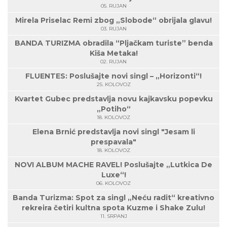
05. RUJAN
Mirela Priselac Remi zbog „Slobode“ obrijala glavu!
03. RUJAN
BANDA TURIZMA obradila “Pljačkam turiste” benda
Kiša Metaka!
02. RUJAN
FLUENTES: Poslušajte novi singl – „Horizonti“!
25. KOLOVOZ
Kvartet Gubec predstavlja novu kajkavsku popevku
„Potiho“
18. KOLOVOZ
Elena Brnić predstavlja novi singl "Jesam li
prespavala"
18. KOLOVOZ
NOVI ALBUM MACHE RAVEL! Poslušajte „Lutkica De
Luxe“!
06. KOLOVOZ
Banda Turizma: Spot za singl „Neću radit“ kreativno
rekreira četiri kultna spota Kuzme i Shake Zulu!
11. SRPANJ