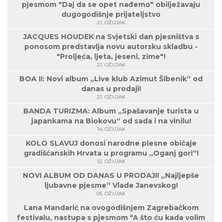
pjesmom "Daj da se opet nađemo" obilježavaju
dugogodišnje prijateljstvo
21. OŽUJAK
JACQUES HOUDEK na Svjetski dan pjesništva s
ponosom predstavlja novu autorsku skladbu -
"Proljeća, ljeta, jeseni, zime"!
21. OŽUJAK
BOA II: Novi album „Live klub Azimut Šibenik“ od
danas u prodaji!
21. OŽUJAK
BANDA TURIZMA: Album „Spašavanje turista u
japankama na Biokovu“ od sada i na vinilu!
14. OŽUJAK
KOLO SLAVUJ donosi narodne plesne običaje
gradišćanskih Hrvata u programu „Oganj gori“!
12. OŽUJAK
NOVI ALBUM OD DANAS U PRODAJI! „Najljepše
ljubavne pjesme“ Vlade Janevskog!
05. OŽUJAK
Lana Mandarić na ovogodišnjem Zagrebačkom
festivalu, nastupa s pjesmom "A što ću kada volim