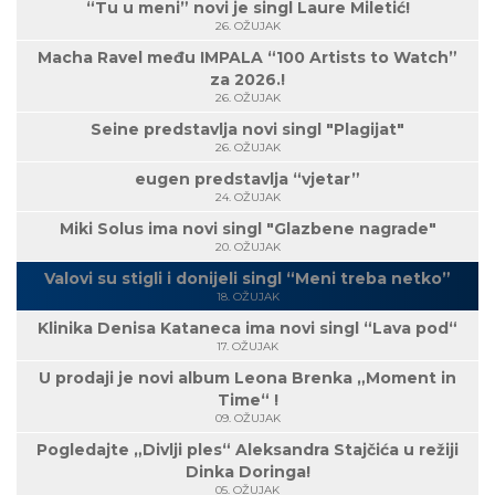
“Tu u meni” novi je singl Laure Miletić!
26. OŽUJAK
Macha Ravel među IMPALA “100 Artists to Watch”
za 2026.!
26. OŽUJAK
Seine predstavlja novi singl "Plagijat"
26. OŽUJAK
eugen predstavlja “vjetar”
24. OŽUJAK
Miki Solus ima novi singl "Glazbene nagrade"
20. OŽUJAK
Valovi su stigli i donijeli singl “Meni treba netko”
18. OŽUJAK
Klinika Denisa Kataneca ima novi singl “Lava pod“
17. OŽUJAK
U prodaji je novi album Leona Brenka „Moment in
Time“ !
09. OŽUJAK
Pogledajte „Divlji ples“ Aleksandra Stajčića u režiji
Dinka Doringa!
05. OŽUJAK