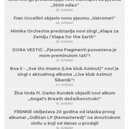
„3000 miles“
28. SVIBANJ
Fran Uccellini objavio novu pjesmu „Vatromet“
28. SVIBANJ
Mimika Orchestra predstavlja novi singl „Klapa za
Zemlju / Klapa for the Earth“
28. SVIBANJ
DORA VESTIĆ: „Pjesma Fragmenti posvećena je
mom preminulom tati“!
27. SVIBANJ
Boa II - „Sve što imamo (Live klub Azimut)“ novi je
singl s aktualnog albuma „Live klub Azimut
Šibenik“!
20. SVIBANJ
Živa Voda ft. Darko Rundek objavili novi album
„Angel's Breath de/re/konstrukt“
16. SVIBANJ
FRENKIE obilježava 20 godina od izlaska prvog
albuma! „Odličan LP (Remastered)“ na dvostrukom
vinilu u boji od danas u prodaji!
16. SVIBANJ