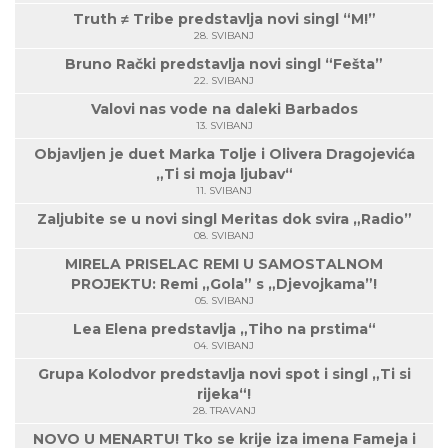
Truth ≠ Tribe predstavlja novi singl “M!”
28. SVIBANJ
Bruno Rački predstavlja novi singl “Fešta”
22. SVIBANJ
Valovi nas vode na daleki Barbados
13. SVIBANJ
Objavljen je duet Marka Tolje i Olivera Dragojevića
„Ti si moja ljubav“
11. SVIBANJ
Zaljubite se u novi singl Meritas dok svira „Radio”
08. SVIBANJ
MIRELA PRISELAC REMI U SAMOSTALNOM
PROJEKTU: Remi „Gola” s „Djevojkama”!
05. SVIBANJ
Lea Elena predstavlja „Tiho na prstima“
04. SVIBANJ
Grupa Kolodvor predstavlja novi spot i singl „Ti si
rijeka“!
28. TRAVANJ
NOVO U MENARTU! Tko se krije iza imena Fameja i