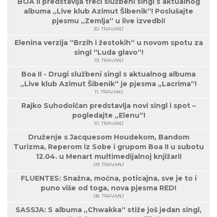
BOA II predstavlja treći službeni singl s aktualnog
albuma „Live klub Azimut Šibenik“! Poslušajte
pjesmu „Zemlja“ u live izvedbi!
30. TRAVANJ
Elenina verzija “Brzih i žestokih“ u novom spotu za
singl “Luda glavo“!
19. TRAVANJ
Boa II - Drugi službeni singl s aktualnog albuma
„Live klub Azimut Šibenik“ je pjesma „Lacrima“!
11. TRAVANJ
Rajko Suhodolčan predstavlja novi singl i spot –
pogledajte „Elenu“!
10. TRAVANJ
Druženje s Jacquesom Houdekom, Bandom
Turizma, Reperom iz Sobe i grupom Boa II u subotu
12.04. u Menart multimedijalnoj knjižari!
09. TRAVANJ
FLUENTES: Snažna, moćna, poticajna, sve je to i
puno više od toga, nova pjesma RED!
08. TRAVANJ
SASSJA: S albuma „Chwakka“ stiže još jedan singl,