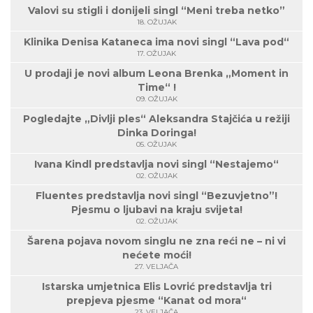
Valovi su stigli i donijeli singl “Meni treba netko”
18. OŽUJAK
Klinika Denisa Kataneca ima novi singl “Lava pod“
17. OŽUJAK
U prodaji je novi album Leona Brenka „Moment in
Time“ !
09. OŽUJAK
Pogledajte „Divlji ples“ Aleksandra Stajčića u režiji
Dinka Doringa!
05. OŽUJAK
Ivana Kindl predstavlja novi singl “Nestajemo“
02. OŽUJAK
Fluentes predstavlja novi singl “Bezuvjetno”!
Pjesmu o ljubavi na kraju svijeta!
02. OŽUJAK
Šarena pojava novom singlu ne zna reći ne – ni vi
nećete moći!
27. VELJAČA
Istarska umjetnica Elis Lovrić predstavlja tri
prepjeva pjesme “Kanat od mora“
23. VELJAČA