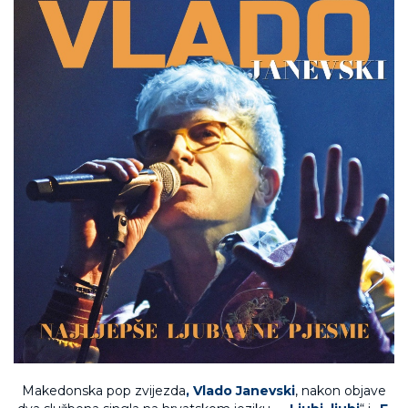
Makedonska pop zvijezda
, Vlado Janevski
, nakon objave