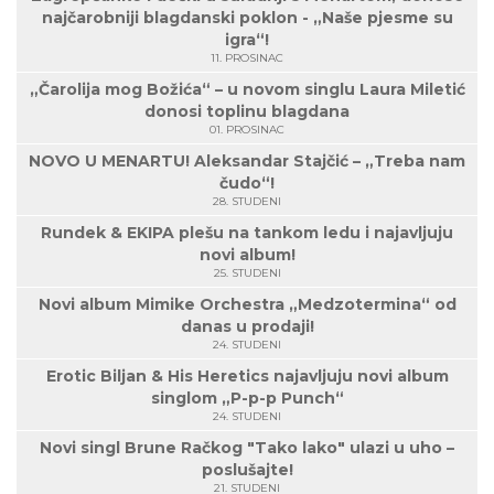
najčarobniji blagdanski poklon - „Naše pjesme su
igra“!
11. PROSINAC
„Čarolija mog Božića“ – u novom singlu Laura Miletić
donosi toplinu blagdana
01. PROSINAC
NOVO U MENARTU! Aleksandar Stajčić – „Treba nam
čudo“!
28. STUDENI
Rundek & EKIPA plešu na tankom ledu i najavljuju
novi album!
25. STUDENI
Novi album Mimike Orchestra „Medzotermina“ od
danas u prodaji!
24. STUDENI
Erotic Biljan & His Heretics najavljuju novi album
singlom „P-p-p Punch“
24. STUDENI
Novi singl Brune Račkog "Tako lako" ulazi u uho –
poslušajte!
21. STUDENI