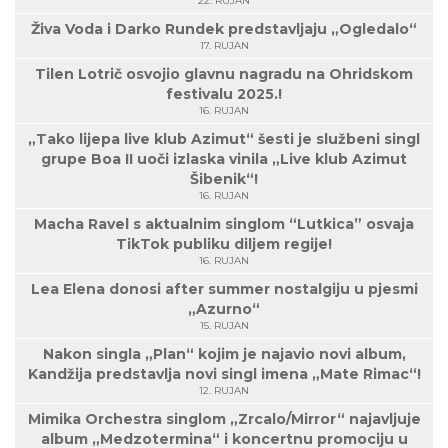
22. RUJAN
Živa Voda i Darko Rundek predstavljaju „Ogledalo“
17. RUJAN
Tilen Lotrič osvojio glavnu nagradu na Ohridskom
festivalu 2025.!
16. RUJAN
„Tako lijepa live klub Azimut“ šesti je službeni singl
grupe Boa II uoči izlaska vinila „Live klub Azimut
Šibenik“!
16. RUJAN
Macha Ravel s aktualnim singlom “Lutkica” osvaja
TikTok publiku diljem regije!
16. RUJAN
Lea Elena donosi after summer nostalgiju u pjesmi
„Azurno“
15. RUJAN
Nakon singla „Plan“ kojim je najavio novi album,
Kandžija predstavlja novi singl imena „Mate Rimac“!
12. RUJAN
Mimika Orchestra singlom „Zrcalo/Mirror“ najavljuje
album „Medzotermina“ i koncertnu promociju u