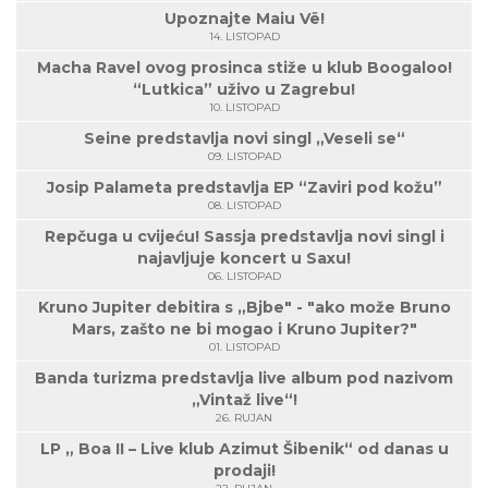
Upoznajte Maiu Vë!
14. LISTOPAD
Macha Ravel ovog prosinca stiže u klub Boogaloo!
“Lutkica” uživo u Zagrebu!
10. LISTOPAD
Seine predstavlja novi singl „Veseli se“
09. LISTOPAD
Josip Palameta predstavlja EP “Zaviri pod kožu”
08. LISTOPAD
Repčuga u cvijeću! Sassja predstavlja novi singl i
najavljuje koncert u Saxu!
06. LISTOPAD
Kruno Jupiter debitira s „Bjbe" - "ako može Bruno
Mars, zašto ne bi mogao i Kruno Jupiter?"
01. LISTOPAD
Banda turizma predstavlja live album pod nazivom
„Vintaž live“!
26. RUJAN
LP „ Boa II – Live klub Azimut Šibenik“ od danas u
prodaji!