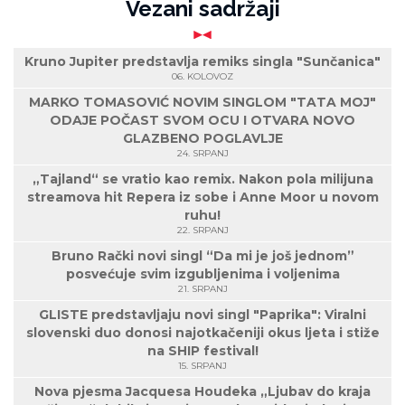
Vezani sadržaji
Kruno Jupiter predstavlja remiks singla "Sunčanica"
06. KOLOVOZ
MARKO TOMASOVIĆ NOVIM SINGLOM "TATA MOJ"
ODAJE POČAST SVOM OCU I OTVARA NOVO
GLAZBENO POGLAVLJE
24. SRPANJ
„Tajland“ se vratio kao remix. Nakon pola milijuna
streamova hit Repera iz sobe i Anne Moor u novom
ruhu!
22. SRPANJ
Bruno Rački novi singl “Da mi je još jednom”
posvećuje svim izgubljenima i voljenima
21. SRPANJ
GLISTE predstavljaju novi singl "Paprika": Viralni
slovenski duo donosi najotkačeniji okus ljeta i stiže
na SHIP festival!
15. SRPANJ
Nova pjesma Jacquesa Houdeka „Ljubav do kraja