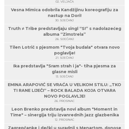
02. VELJAČA
Vesna Mimica odobrila Kandžijinu koreografiju za
nastup na Dori!
30. SIJEČANJ
Truth ≠ Tribe predstavljaju singl “S!” s nadolazećeg
albuma “Zimstrela”
26. SIJEČANJ
Tilen Lotrič s pjesmom "Tvoja budala" otvara novo
poglavlje!
21. SIJEČANJ
Ika predstavlja "Sram strah i ja"- tiha pjesma za
glasne misli
13. SIJEČANJ
EMINA ARAPOVIĆ SE VRAĆA U VELIKOM STILU: „TKO
TI RANE LIJEČI“ – ROCK BALADA KOJA OTVARA
NOVO POGLAVLJE!
26. PROSINAC
Leon Brenko predstavlja novi album "Moment in
Time" – sinergija triju izvanrednih jazz glazbenika
12. PROSINAC
Zagrepčanke i dečki u suradnji s Menartom, donose