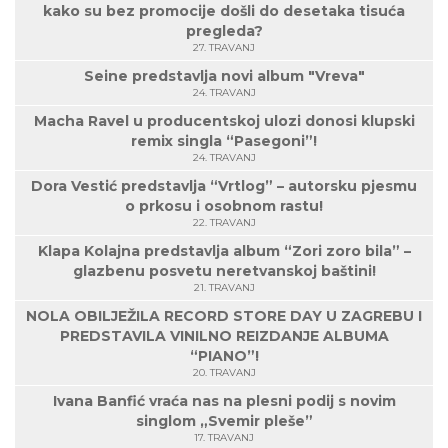
kako su bez promocije došli do desetaka tisuća
pregleda?
27. TRAVANJ
Seine predstavlja novi album "Vreva"
24. TRAVANJ
Macha Ravel u producentskoj ulozi donosi klupski
remix singla “Pasegoni”!
24. TRAVANJ
Dora Vestić predstavlja “Vrtlog” – autorsku pjesmu
o prkosu i osobnom rastu!
22. TRAVANJ
Klapa Kolajna predstavlja album “Zori zoro bila” –
glazbenu posvetu neretvanskoj baštini!
21. TRAVANJ
NOLA OBILJEŽILA RECORD STORE DAY U ZAGREBU I
PREDSTAVILA VINILNO REIZDANJE ALBUMA
“PIANO”!
20. TRAVANJ
Ivana Banfić vraća nas na plesni podij s novim
singlom „Svemir pleše”
17. TRAVANJ