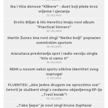
Ika i Vića donose "Klikere" - duet koji pleše kroz
vrijeme i sjećanja
23. VELJAČA
Erotic Biljan & His Heretics imaju novi album
“Practical Sinners“
20. VELJAČA
Martin Žunec ima novi singl “Netko bolji” popraćen
svemirskim spotom
18. VELJAČA
Aracataca predstavlja spot i radio verziju singla
“Kriv si samo ti”
18. VELJAČA
REMI u novom seksi spotu otkriva identitet svog
supruga!
11. VELJAČA
FLUENTES: „Ako jedno drugom ne oprostimo sve“
četvrti je službeni singl s nedavno objavljenog EP-ija
„Treći korak“!
05. VELJAČA
„Tako ljepa“ je novi singl Krune Jupitera!