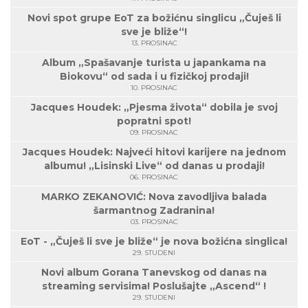
Novi spot grupe EoT za božićnu singlicu „Čuješ li
sve je bliže“!
13. PROSINAC
Album „Spašavanje turista u japankama na
Biokovu“ od sada i u fizičkoj prodaji!
10. PROSINAC
Jacques Houdek: „Pjesma života“ dobila je svoj
popratni spot!
09. PROSINAC
Jacques Houdek: Najveći hitovi karijere na jednom
albumu! „Lisinski Live“ od danas u prodaji!
06. PROSINAC
MARKO ZEKANOVIĆ: Nova zavodljiva balada
šarmantnog Zadranina!
03. PROSINAC
EoT - „Čuješ li sve je bliže“ je nova božićna singlica!
29. STUDENI
Novi album Gorana Tanevskog od danas na
streaming servisima! Poslušajte „Ascend“ !
29. STUDENI