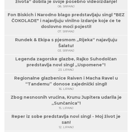
života“ dobila je svoje posebno videoizdanje!
08. SRPANJ
Fon Biskich i Narodno blago predstavljaju singl "BEZ
ČOKOLADE" i najavljuju vinilno izdanje koje će te
doslovno moći pojesti!
07. SRPANJ
Rundek & Ekipa s pjesmom „Rijeka“ najavljuju
Šalatu!
03. SRPANJ
Legenda zagorske glazbe, Rajko Suhodolčan
predstavlja novi singl „Uspomene“!
23. LIPANJ
Regionalne glazbenice Raiven i Macha Ravel u
“Tandemu” donose zajednički singl!
16. LIPANJ
Zbog nesnosnih vrućina, Krunu Jupitera udarila je
„Sunčanica“!
15. LIPANJ
Reper iz sobe predstavlja novi singl - Moj život je
san!
12. LIPANJ