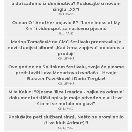
a da izađemo iz deminutiva? Poslušajte u novom
singlu „XX“!
16. LIPANJ
Ocean Of Another objavio EP “Loneliness of My
Kin” i videospot za naslovnu pjesmu
13. LIPANJ
Marina Tomašević na CMC festivalu predstavila je
novi studijski album! „Kad žena zapjeva“ od danas u
prodaji!
09. LIPANJ
Ove godine na Splitskom festivalu, svoje će pjesme
predstaviti i dva Menartova izvođača – Hrvoje
Burazer Pavešković i Dario Terglav!
06. LIPANJ
Mile Kekin: “Pjesma ’Ilica i marica - hajka za odrasle’
dokumentaristički opisuje moje privođenje ali i sve
što mi se motalo po glavi”
05. LIPANJ
Poslušajte peti službeni singl „Nešto se promijenilo
(Live klub Azimut)“!
05. LIPANJ