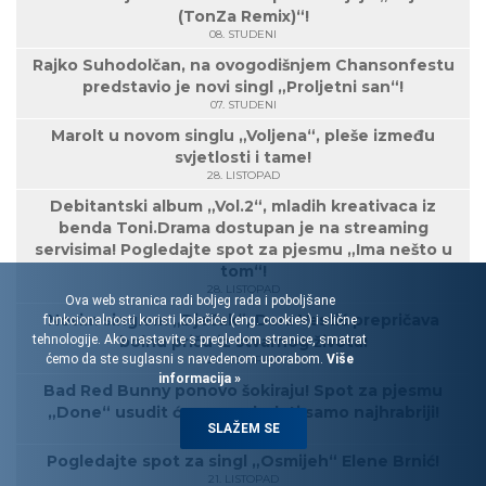
(TonZa Remix)“!
08. STUDENI
Rajko Suhodolčan, na ovogodišnjem Chansonfestu
predstavio je novi singl „Proljetni san“!
07. STUDENI
Marolt u novom singlu „Voljena“, pleše između
svjetlosti i tame!
28. LISTOPAD
Debitantski album „Vol.2“, mladih kreativaca iz
benda Toni.Drama dostupan je na streaming
servisima! Pogledajte spot za pjesmu „Ima nešto u
tom“!
28. LISTOPAD
Ova web stranica radi boljeg rada i poboljšane
Novim singlom „Dječak“, Dora Vestić prepričava
funkcionalnosti koristi kolačiće (eng. cookies) i slične
tehnologije. Ako nastavite s pregledom stranice, smatrat
bolnu priču iz stvarnog života!
ćemo da ste suglasni s navedenom uporabom.
Više
25. LISTOPAD
informacija »
Bad Red Bunny ponovo šokiraju! Spot za pjesmu
„Done“ usudit će se pogledati samo najhrabriji!
SLAŽEM SE
23. LISTOPAD
Pogledajte spot za singl „Osmijeh“ Elene Brnić!
21. LISTOPAD