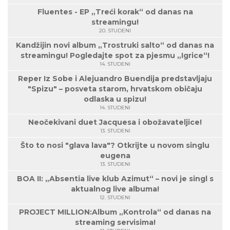
Fluentes - EP „Treći korak“ od danas na
streamingu!
20. STUDENI
Kandžijin novi album „Trostruki salto“ od danas na
streamingu! Pogledajte spot za pjesmu „Igrice“!
14. STUDENI
Reper Iz Sobe i Alejuandro Buendija predstavljaju
"Spizu" – posveta starom, hrvatskom običaju
odlaska u spizu!
14. STUDENI
Neočekivani duet Jacquesa i obožavateljice!
13. STUDENI
Što to nosi "glava lava"? Otkrijte u novom singlu
eugena
13. STUDENI
BOA II: „Absentia live klub Azimut“ – novi je singl s
aktualnog live albuma!
12. STUDENI
PROJECT MILLION:Album „Kontrola“ od danas na
streaming servisima!