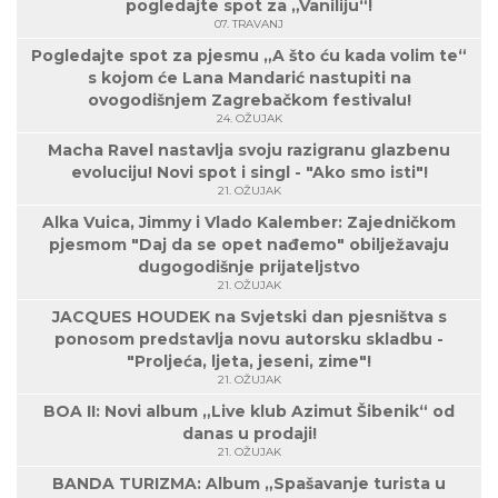
pogledajte spot za „Vaniliju“!
07. TRAVANJ
Pogledajte spot za pjesmu „A što ću kada volim te“
s kojom će Lana Mandarić nastupiti na
ovogodišnjem Zagrebačkom festivalu!
24. OŽUJAK
Macha Ravel nastavlja svoju razigranu glazbenu
evoluciju! Novi spot i singl - "Ako smo isti"!
21. OŽUJAK
Alka Vuica, Jimmy i Vlado Kalember: Zajedničkom
pjesmom "Daj da se opet nađemo" obilježavaju
dugogodišnje prijateljstvo
21. OŽUJAK
JACQUES HOUDEK na Svjetski dan pjesništva s
ponosom predstavlja novu autorsku skladbu -
"Proljeća, ljeta, jeseni, zime"!
21. OŽUJAK
BOA II: Novi album „Live klub Azimut Šibenik“ od
danas u prodaji!
21. OŽUJAK
BANDA TURIZMA: Album „Spašavanje turista u