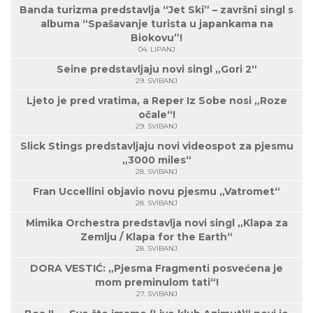
Banda turizma predstavlja “Jet Ski” – završni singl s
albuma “Spašavanje turista u japankama na
Biokovu”!
04. LIPANJ
Seine predstavljaju novi singl „Gori 2“
29. SVIBANJ
Ljeto je pred vratima, a Reper Iz Sobe nosi „Roze
očale“!
29. SVIBANJ
Slick Stings predstavljaju novi videospot za pjesmu
„3000 miles“
28. SVIBANJ
Fran Uccellini objavio novu pjesmu „Vatromet“
28. SVIBANJ
Mimika Orchestra predstavlja novi singl „Klapa za
Zemlju / Klapa for the Earth“
28. SVIBANJ
DORA VESTIĆ: „Pjesma Fragmenti posvećena je
mom preminulom tati“!
27. SVIBANJ