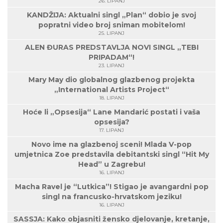
26. LIPANJ
KANDŽIJA: Aktualni singl „Plan“ dobio je svoj
popratni video broj sniman mobitelom!
25. LIPANJ
ALEN ĐURAS PREDSTAVLJA NOVI SINGL „TEBI
PRIPADAM“!
23. LIPANJ
Mary May dio globalnog glazbenog projekta
„International Artists Project“
18. LIPANJ
Hoće li „Opsesija“ Lane Mandarić postati i vaša
opsesija?
17. LIPANJ
Novo ime na glazbenoj sceni! Mlada V-pop
umjetnica Zoe predstavila debitantski singl “Hit My
Head” u Zagrebu!
16. LIPANJ
Macha Ravel je “Lutkica”! Stigao je avangardni pop
singl na francusko-hrvatskom jeziku!
16. LIPANJ
SASSJA: Kako objasniti žensko djelovanje, kretanje,