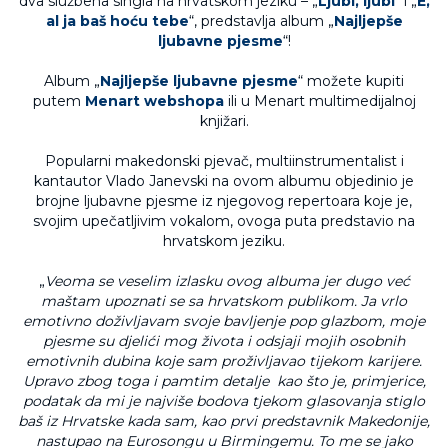
dva službena singla na hrvatskom jeziku – „
Ljubi, ljubi
“ i „
E,
al ja baš hoću tebe
“, predstavlja album „
Najljepše
ljubavne pjesme
“!
Album „
Najljepše ljubavne pjesme
“ možete kupiti
putem
Menart webshopa
ili u Menart multimedijalnoj
knjižari.
Popularni makedonski pjevač, multiinstrumentalist i
kantautor Vlado Janevski na ovom albumu objedinio je
brojne ljubavne pjesme iz njegovog repertoara koje je,
svojim upečatljivim vokalom, ovoga puta predstavio na
hrvatskom jeziku.
„
Veoma se veselim izlasku ovog albuma jer dugo već
maštam upoznati se sa hrvatskom publikom. Ja vrlo
emotivno doživljavam svoje bavljenje pop glazbom, moje
pjesme su djelići mog života i odsjaji mojih osobnih
emotivnih dubina koje sam proživljavao tijekom karijere.
Upravo zbog toga i pamtim detalje kao što je, primjerice,
podatak da mi je najviše bodova tjekom glasovanja stiglo
baš iz Hrvatske kada sam, kao prvi predstavnik Makedonije,
nastupao na Eurosongu u Birmingemu. To me se jako