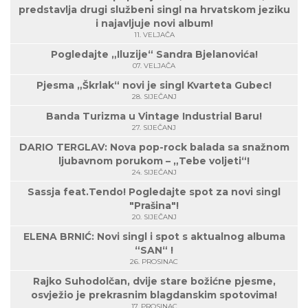
predstavlja drugi službeni singl na hrvatskom jeziku
i najavljuje novi album!
11. VELJAČA
Pogledajte „Iluzije“ Sandra Bjelanovića!
07. VELJAČA
Pjesma „Škrlak“ novi je singl Kvarteta Gubec!
28. SIJEČANJ
Banda Turizma u Vintage Industrial Baru!
27. SIJEČANJ
DARIO TERGLAV: Nova pop-rock balada sa snažnom
ljubavnom porukom – „Tebe voljeti“!
24. SIJEČANJ
Sassja feat.Tendo! Pogledajte spot za novi singl
"Prašina"!
20. SIJEČANJ
ELENA BRNIĆ: Novi singl i spot s aktualnog albuma
“SAN“ !
26. PROSINAC
Rajko Suhodolčan, dvije stare božićne pjesme,
osvježio je prekrasnim blagdanskim spotovima!
17. PROSINAC