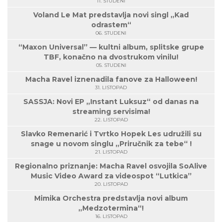
11. STUDENI
Voland Le Mat predstavlja novi singl „Kad
odrastem“
06. STUDENI
“Maxon Universal” — kultni album, splitske grupe
TBF, konačno na dvostrukom vinilu!
05. STUDENI
Macha Ravel iznenadila fanove za Halloween!
31. LISTOPAD
SASSJA: Novi EP „Instant Luksuz“ od danas na
streaming servisima!
22. LISTOPAD
Slavko Remenarić i Tvrtko Hopek Les udružili su
snage u novom singlu „Priručnik za tebe“ !
21. LISTOPAD
Regionalno priznanje: Macha Ravel osvojila SoAlive
Music Video Award za videospot “Lutkica”
20. LISTOPAD
Mimika Orchestra predstavlja novi album
„Medzotermina“!
16. LISTOPAD