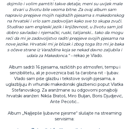
dojmilo i volim pamtiti takve detalje, meni su uvijek male
stvari u životu bile veoma bitne. Za ovaj album sam
napravio prepjeve mojih najdražih pjesama s makedonskog
na hrvatski i vrlo sam zadovoljan kako sve to skupa zvuči.
Studirao sam engleski jezik i književnost, u životu sam još
dobro savladao i njemački, ruski, talijanski… tako da mogu
reći da mi je zadovoljstvo raditi prepjeve svojih pjesama na
nove jezike. Hrvatski mi je blizak i zbog toga što mi je baka
s očeve strane iz Varaždina koja se nekad davno zaljubila i
udala za Makedonca.“ –
rekao je Vlado.
Album sadrži 16 pjesama, različitih po atmosferi, tempu i
senzibilitetu, ali je poveznica baš ta čarobna nit - ljubav.
Vlado sam piše glazbu i tekstove svojih pjesama, a
uglazbljuju ih vrhunski makedonski glazbenici poput Vlatka
Stefanovskog. Za aranžmane su odgovorni ponajbolji
hrvatski aranžeri: Nikša Bratoš, Miro Buljan, Boris Djudjević,
Ante Pecotić…
Album „Najljepše ljubavne pjesme“ slušajte na streaming
servisima: