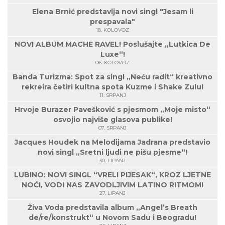
Elena Brnić predstavlja novi singl "Jesam li
prespavala"
18. KOLOVOZ
NOVI ALBUM MACHE RAVEL! Poslušajte „Lutkica De
Luxe“!
06. KOLOVOZ
Banda Turizma: Spot za singl „Neću radit“ kreativno
rekreira četiri kultna spota Kuzme i Shake Zulu!
11. SRPANJ
Hrvoje Burazer Pavešković s pjesmom „Moje misto“
osvojio najviše glasova publike!
07. SRPANJ
Jacques Houdek na Melodijama Jadrana predstavio
novi singl „Sretni ljudi ne pišu pjesme“!
30. LIPANJ
LUBINO: NOVI SINGL “VRELI PIJESAK“, KROZ LJETNE
NOĆI, VODI NAS ZAVODLJIVIM LATINO RITMOM!
27. LIPANJ
Živa Voda predstavila album „Angel’s Breath
de/re/konstrukt“ u Novom Sadu i Beogradu!