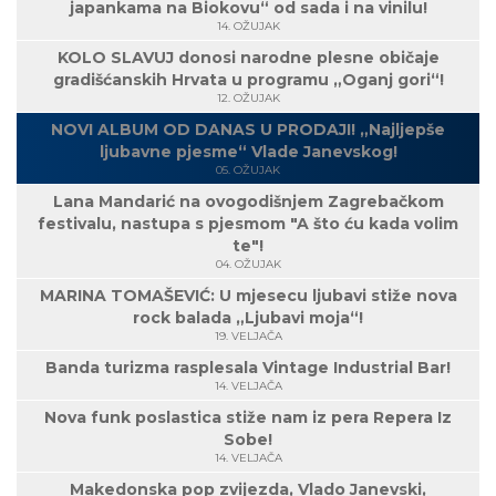
japankama na Biokovu“ od sada i na vinilu!
14. OŽUJAK
KOLO SLAVUJ donosi narodne plesne običaje
gradišćanskih Hrvata u programu „Oganj gori“!
12. OŽUJAK
NOVI ALBUM OD DANAS U PRODAJI! „Najljepše
ljubavne pjesme“ Vlade Janevskog!
05. OŽUJAK
Lana Mandarić na ovogodišnjem Zagrebačkom
festivalu, nastupa s pjesmom "A što ću kada volim
te"!
04. OŽUJAK
MARINA TOMAŠEVIĆ: U mjesecu ljubavi stiže nova
rock balada „Ljubavi moja“!
19. VELJAČA
Banda turizma rasplesala Vintage Industrial Bar!
14. VELJAČA
Nova funk poslastica stiže nam iz pera Repera Iz
Sobe!
14. VELJAČA
Makedonska pop zvijezda, Vlado Janevski,