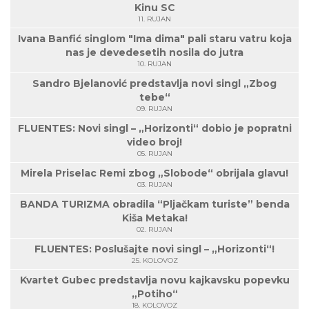
Kinu SC
11. RUJAN
Ivana Banfić singlom "Ima dima" pali staru vatru koja
nas je devedesetih nosila do jutra
10. RUJAN
Sandro Bjelanović predstavlja novi singl „Zbog
tebe“
09. RUJAN
FLUENTES: Novi singl – „Horizonti“ dobio je popratni
video broj!
05. RUJAN
Mirela Priselac Remi zbog „Slobode“ obrijala glavu!
03. RUJAN
BANDA TURIZMA obradila “Pljačkam turiste” benda
Kiša Metaka!
02. RUJAN
FLUENTES: Poslušajte novi singl – „Horizonti“!
25. KOLOVOZ
Kvartet Gubec predstavlja novu kajkavsku popevku
„Potiho“
18. KOLOVOZ