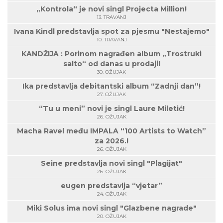
„Kontrola“ je novi singl Projecta Million!
13. TRAVANJ
Ivana Kindl predstavlja spot za pjesmu "Nestajemo"
10. TRAVANJ
KANDŽIJA : Porinom nagrađen album „Trostruki
salto“ od danas u prodaji!
30. OŽUJAK
Ika predstavlja debitantski album “Zadnji dan”!
27. OŽUJAK
“Tu u meni” novi je singl Laure Miletić!
26. OŽUJAK
Macha Ravel među IMPALA “100 Artists to Watch”
za 2026.!
26. OŽUJAK
Seine predstavlja novi singl "Plagijat"
26. OŽUJAK
eugen predstavlja “vjetar”
24. OŽUJAK
Miki Solus ima novi singl "Glazbene nagrade"
20. OŽUJAK