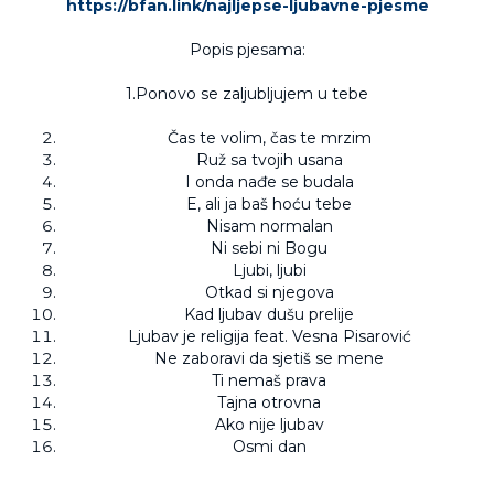
https://bfan.link/najljepse-ljubavne-pjesme
Popis pjesama:
1.Ponovo se zaljubljujem u tebe
Čas te volim, čas te mrzim
Ruž sa tvojih usana
I onda nađe se budala
E, ali ja baš hoću tebe
Nisam normalan
Ni sebi ni Bogu
Ljubi, ljubi
Otkad si njegova
Kad ljubav dušu prelije
Ljubav je religija feat. Vesna Pisarović
Ne zaboravi da sjetiš se mene
Ti nemaš prava
Tajna otrovna
Ako nije ljubav
Osmi dan