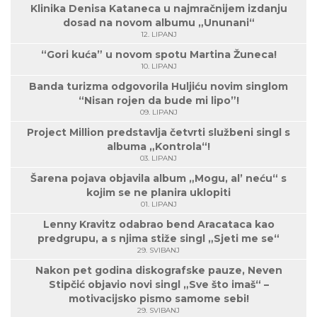
Klinika Denisa Kataneca u najmračnijem izdanju
dosad na novom albumu „Ununani“
12. LIPANJ
“Gori kuća” u novom spotu Martina Žuneca!
10. LIPANJ
Banda turizma odgovorila Huljiću novim singlom
“Nisan rojen da bude mi lipo”!
09. LIPANJ
Project Million predstavlja četvrti službeni singl s
albuma „Kontrola“!
03. LIPANJ
Šarena pojava objavila album „Mogu, al’ neću“ s
kojim se ne planira uklopiti
01. LIPANJ
Lenny Kravitz odabrao bend Aracataca kao
predgrupu, a s njima stiže singl „Sjeti me se“
29. SVIBANJ
Nakon pet godina diskografske pauze, Neven
Stipčić objavio novi singl „Sve što imaš“ –
motivacijsko pismo samome sebi!
29. SVIBANJ