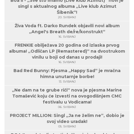
Boa II - „Sve što imamo (Live klub Azimut)“ novi je
singl s aktualnog albuma „Live klub Azimut
Šibenik“!
20. SVIBANJ
Živa Voda ft. Darko Rundek objavili novi album
„Angel's Breath de/re/konstrukt“
16. SVIBANJ
FRENKIE obilježava 20 godina od izlaska prvog
albuma! „Odličan LP (Remastered)“ na dvostrukom
vinilu u boji od danas u prodaji!
16. SVIBANJ
Bad Red Bunny: Pjesma „Happy Sad“ je mračna
himna unutarnje borbe!
13. SVIBANJ
„Ne dam na te grube riči“ nova je pjesma Marine
Tomašević koju će izvesti na ovogodišnjem CMC
festivalu u Vodicama!
06. SVIBANJ
PROJECT MILLION: Singl „Ja ne želim ne“, dobio je
svoj video uradak!
05. SVIBANJ