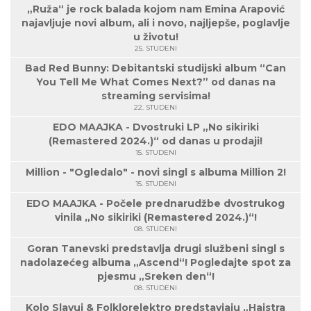
„Ruža“ je rock balada kojom nam Emina Arapović
najavljuje novi album, ali i novo, najljepše, poglavlje
u životu!
25. STUDENI
Bad Red Bunny: Debitantski studijski album “Can
You Tell Me What Comes Next?” od danas na
streaming servisima!
22. STUDENI
EDO MAAJKA - Dvostruki LP „No sikiriki
(Remastered 2024.)“ od danas u prodaji!
15. STUDENI
Million - "Ogledalo" - novi singl s albuma Million 2!
15. STUDENI
EDO MAAJKA - Počele prednarudžbe dvostrukog
vinila „No sikiriki (Remastered 2024.)“!
08. STUDENI
Goran Tanevski predstavlja drugi službeni singl s
nadolazećeg albuma „Ascend“! Pogledajte spot za
pjesmu „Sreken den“!
08. STUDENI
Kolo Slavuj & Folklorelektro predstavjaju „Hajstra