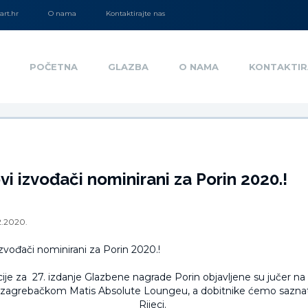
rt.hr
O nama
Kontaktirajte nas
POČETNA
GLAZBA
O NAMA
KONTAKTIR
i izvođači nominirani za Porin 2020.!
2.2020.
je za 27. izdanje Glazbene nagrade Porin objavljene su jučer na
 zagrebačkom Matis Absolute Loungeu, a dobitnike ćemo saznati
Rijeci.