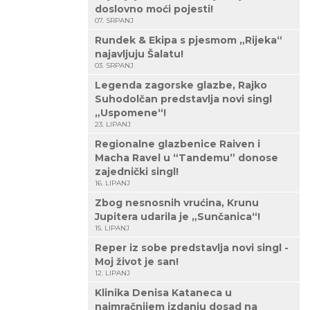
doslovno moći pojesti!
07. SRPANJ
Rundek & Ekipa s pjesmom „Rijeka“
najavljuju Šalatu!
03. SRPANJ
Legenda zagorske glazbe, Rajko
Suhodolčan predstavlja novi singl
„Uspomene“!
23. LIPANJ
Regionalne glazbenice Raiven i
Macha Ravel u “Tandemu” donose
zajednički singl!
16. LIPANJ
Zbog nesnosnih vrućina, Krunu
Jupitera udarila je „Sunčanica“!
15. LIPANJ
Reper iz sobe predstavlja novi singl -
Moj život je san!
12. LIPANJ
Klinika Denisa Kataneca u
najmračnijem izdanju dosad na