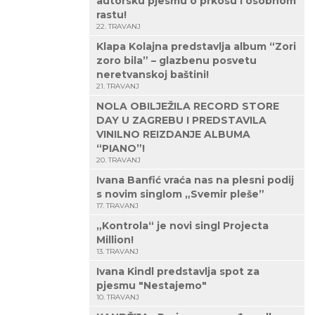
autorsku pjesmu o prkosu i osobnom
rastu!
22. TRAVANJ
Klapa Kolajna predstavlja album “Zori
zoro bila” – glazbenu posvetu
neretvanskoj baštini!
21. TRAVANJ
NOLA OBILJEŽILA RECORD STORE
DAY U ZAGREBU I PREDSTAVILA
VINILNO REIZDANJE ALBUMA
“PIANO”!
20. TRAVANJ
Ivana Banfić vraća nas na plesni podij
s novim singlom „Svemir pleše”
17. TRAVANJ
„Kontrola“ je novi singl Projecta
Million!
13. TRAVANJ
Ivana Kindl predstavlja spot za
pjesmu "Nestajemo"
10. TRAVANJ