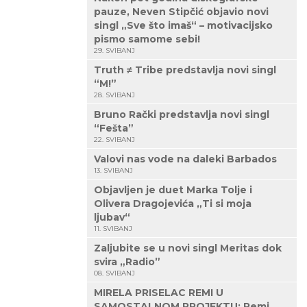
pauze, Neven Stipčić objavio novi
singl „Sve što imaš“ – motivacijsko
pismo samome sebi!
29. SVIBANJ
Truth ≠ Tribe predstavlja novi singl
“M!”
28. SVIBANJ
Bruno Rački predstavlja novi singl
“Fešta”
22. SVIBANJ
Valovi nas vode na daleki Barbados
13. SVIBANJ
Objavljen je duet Marka Tolje i
Olivera Dragojevića „Ti si moja
ljubav“
11. SVIBANJ
Zaljubite se u novi singl Meritas dok
svira „Radio”
08. SVIBANJ
MIRELA PRISELAC REMI U
SAMOSTALNOM PROJEKTU: Remi