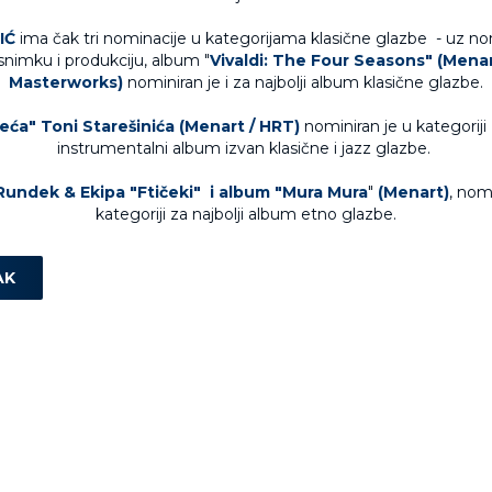
IĆ
ima čak tri nominacije u kategorijama klasične glazbe - uz no
 snimku i produkciju, album "
Vivaldi: The Four Seasons" (Menar
Masterworks)
nominiran je i za najbolji album klasične glazbe.
eća" Toni Starešinića (Menart / HRT)
nominiran je u kategoriji 
instrumentalni album izvan klasične i jazz glazbe.
Rundek & Ekipa "Ftičeki" i album "Mura Mura
"
(Menart)
, nom
kategoriji za najbolji album etno glazbe.
AK