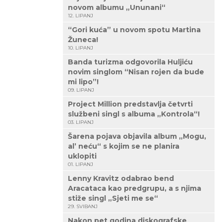
novom albumu „Ununani“
12. LIPANJ
“Gori kuća” u novom spotu Martina
Žuneca!
10. LIPANJ
Banda turizma odgovorila Huljiću
novim singlom “Nisan rojen da bude
mi lipo”!
09. LIPANJ
Project Million predstavlja četvrti
službeni singl s albuma „Kontrola“!
03. LIPANJ
Šarena pojava objavila album „Mogu,
al’ neću“ s kojim se ne planira
uklopiti
01. LIPANJ
Lenny Kravitz odabrao bend
Aracataca kao predgrupu, a s njima
stiže singl „Sjeti me se“
29. SVIBANJ
Nakon pet godina diskografske