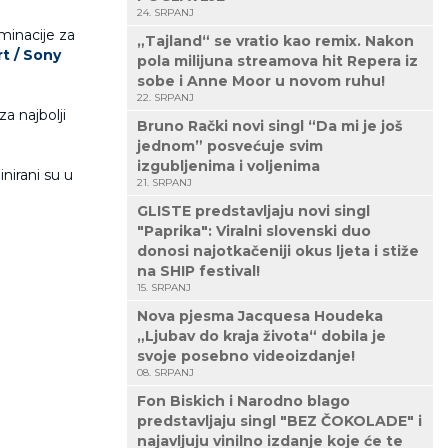
24. SRPANJ
minacije za
„Tajland“ se vratio kao remix. Nakon
t / Sony
pola milijuna streamova hit Repera iz
sobe i Anne Moor u novom ruhu!
22. SRPANJ
za najbolji
Bruno Rački novi singl “Da mi je još
jednom” posvećuje svim
izgubljenima i voljenima
inirani su u
21. SRPANJ
GLISTE predstavljaju novi singl
"Paprika": Viralni slovenski duo
donosi najotkačeniji okus ljeta i stiže
na SHIP festival!
15. SRPANJ
Nova pjesma Jacquesa Houdeka
„Ljubav do kraja života“ dobila je
svoje posebno videoizdanje!
08. SRPANJ
Fon Biskich i Narodno blago
predstavljaju singl "BEZ ČOKOLADE" i
najavljuju vinilno izdanje koje će te