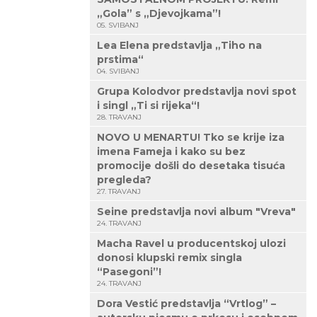
„Gola” s „Djevojkama”!
05. SVIBANJ
Lea Elena predstavlja „Tiho na
prstima“
04. SVIBANJ
Grupa Kolodvor predstavlja novi spot
i singl „Ti si rijeka“!
28. TRAVANJ
NOVO U MENARTU! Tko se krije iza
imena Fameja i kako su bez
promocije došli do desetaka tisuća
pregleda?
27. TRAVANJ
Seine predstavlja novi album "Vreva"
24. TRAVANJ
Macha Ravel u producentskoj ulozi
donosi klupski remix singla
“Pasegoni”!
24. TRAVANJ
Dora Vestić predstavlja “Vrtlog” –