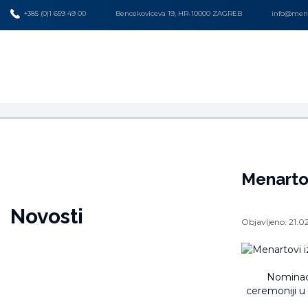
+385 (0)1 659 49 00
Bencekoviceva 19, HR-10000 ZAGREB
info@mena
Menartov
Novosti
Objavljeno:
21.0
Nominaci
ceremoniji u