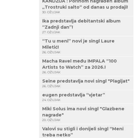
KANDŽIJA : Porinom nagrađen album
„Trostruki salto“ od danas u prodaji!
30. OŽUJAK
Ika predstavlja debitantski album
“Zadnji dan”!
27. OŽUJAK
“Tu u meni” novi je singl Laure
Miletić!
26. OŽUJAK
Macha Ravel među IMPALA “100
Artists to Watch” za 2026.!
26. OŽUJAK
Seine predstavlja novi singl "Plagijat"
26. OŽUJAK
eugen predstavlja “vjetar”
24. OŽUJAK
Miki Solus ima novi singl "Glazbene
nagrade"
20. OŽUJAK
Valovi su stigli i donijeli singl “Meni
treba netko”