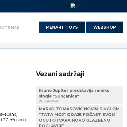
MENART TOYS
WEBSHOP
AJTE NAS
Vezani sadržaji
Kruno Jupiter predstavlja remiks
singla "Sunčanica"
06. KOLOVOZ
MARKO TOMASOVIĆ NOVIM SINGLOM
 svečanoj
"TATA MOJ" ODAJE POČAST SVOM
 27. ožujka u
OCU I OTVARA NOVO GLAZBENO
POGLAVLJE